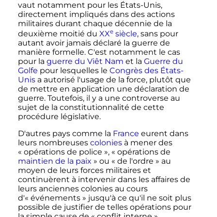
vaut notamment pour les États-Unis,
directement impliqués dans des actions
militaires durant chaque décennie de la
e
deuxième moitié du
XX
siècle
, sans pour
autant avoir jamais déclaré la guerre de
manière formelle. C'est notamment le cas
pour la
guerre du Viêt Nam
et la
Guerre du
Golfe
pour lesquelles le
Congrès des États-
Unis
a autorisé l'usage de la force, plutôt que
de mettre en application une déclaration de
guerre. Toutefois, il y a une controverse au
sujet de la constitutionnalité de cette
procédure législative.
D'autres pays comme la
France
eurent dans
leurs nombreuses
colonies
à mener des
«
opérations de police
», «
opérations de
maintien de la paix
» ou «
de l'ordre
» au
moyen de leurs forces militaires et
continuèrent à intervenir dans les affaires de
leurs anciennes colonies au cours
d'«
événements
» jusqu'à ce qu'il ne soit plus
possible de justifier de telles opérations pour
la simple cause de «
conflit interne
».