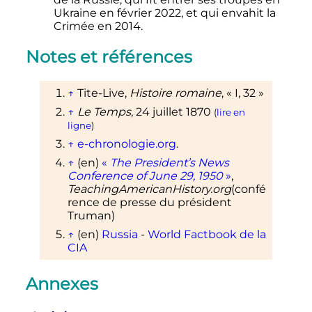
Ukraine en février 2022, et qui envahit la
Crimée en 2014.
Notes et références
↑
Tite-Live,
Histoire romaine
, «
I, 32
»
↑
Le Temps
,
24 juillet 1870
(
lire en
ligne
)
↑
e-chronologie.org
.
↑
(en)
«
The President’s News
Conference of June 29, 1950
»
,
TeachingAmericanHistory.org
(confé
rence de presse du président
Truman)
↑
(en)
Russia
-
World Factbook de la
CIA
Annexes