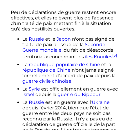
Peu de déclarations de guerre restent encore
effectives, et elles relèvent plus de l'absence
d'un traité de paix mettant fin à la situation
qu'à des hostilités ouvertes.
La
Russie
et le
Japon
n'ont pas signé de
traité de paix à l'issue de la
Seconde
Guerre mondiale
, du fait de désaccords
[5]
territoriaux concernant les
îles Kouriles
.
La
république populaire de Chine
et la
république de Chine
n'ont jamais signé
formellement d'accord de paix depuis la
guerre civile chinoise
.
La
Syrie
est officiellement en guerre avec
Israël
depuis la
guerre du Kippour
.
La
Russie
est en guerre avec l'
Ukraine
depuis février 2014, bien que l'état de
guerre entre les deux pays ne soit pas
reconnu par la Russie. Il n'y a pas eu de
déclaration de guerre officielle de la part
de la Russie, qui fit entrer ses troupes en