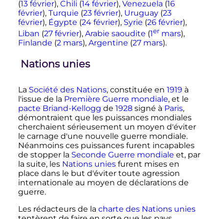
(
13 février
),
Chili
(
14 février
),
Venezuela
(
16
février
),
Turquie
(
23 février
),
Uruguay
(
23
février
),
Égypte
(
24 février
),
Syrie
(
26 février
),
er
Liban
(
27 février
),
Arabie saoudite
(
1
mars
),
Finlande
(
2 mars
),
Argentine
(
27 mars
).
Nations unies
La
Société des Nations
, constituée en
1919
à
l'issue de la
Première Guerre mondiale
, et le
pacte Briand-Kellogg
de
1928
signé à
Paris
,
démontraient que les puissances mondiales
cherchaient sérieusement un moyen d'éviter
le carnage d'une nouvelle guerre mondiale.
Néanmoins ces puissances furent incapables
de stopper la
Seconde Guerre mondiale
et, par
la suite, les
Nations unies
furent mises en
place dans le but d'éviter toute agression
internationale au moyen de déclarations de
guerre.
Les rédacteurs de la
charte des Nations unies
tentèrent de faire en sorte que les pays