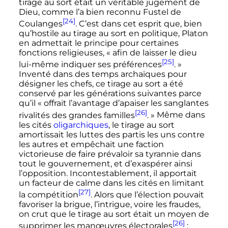
tirage au sort était un véritable jugement de
Dieu, comme l’a bien reconnu Fustel de
[24]
Coulanges
. C’est dans cet esprit que, bien
qu’hostile au tirage au sort en politique, Platon
en admettait le principe pour certaines
fonctions religieuses,
« afin de laisser le dieu
[25]
lui-même indiquer ses préférences
. »
Inventé dans des temps archaïques pour
désigner les chefs, ce tirage au sort a été
conservé par les générations suivantes parce
qu’il
« offrait l’avantage d’apaiser les sanglantes
[26]
rivalités des grandes familles
. »
Même dans
les cités
oligarchiques
, le tirage au sort
amortissait les luttes des partis les uns contre
les autres et empêchait une faction
victorieuse de faire prévaloir sa tyrannie dans
tout le gouvernement, et d’exaspérer ainsi
l’opposition. Incontestablement, il apportait
un facteur de calme dans les cités en limitant
[27]
la compétition
. Alors que l’élection pouvait
favoriser la brigue, l’intrigue, voire les fraudes,
on crut que le tirage au sort était un moyen de
[26]
supprimer les manœuvres électorales
;