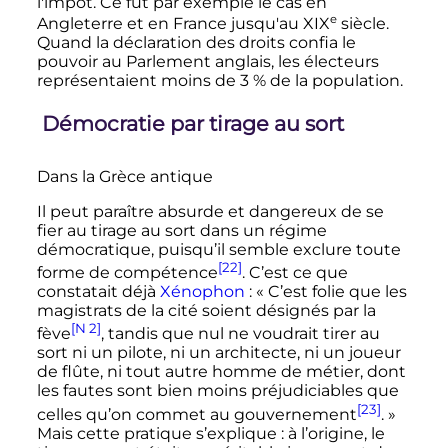
l'impôt. Ce fut par exemple le cas en
e
Angleterre et en France jusqu'au
XIX
siècle
.
Quand la déclaration des droits confia le
pouvoir au Parlement anglais, les électeurs
représentaient moins de 3
% de la population.
Démocratie par tirage au sort
Dans la Grèce antique
Il peut paraître absurde et dangereux de se
fier au tirage au sort dans un régime
démocratique, puisqu’il semble exclure toute
[22]
forme de compétence
. C’est ce que
constatait déjà
Xénophon
:
« C’est folie que les
magistrats de la cité soient désignés par la
[N 2]
fève
, tandis que nul ne voudrait tirer au
sort ni un pilote, ni un architecte, ni un joueur
de flûte, ni tout autre homme de métier, dont
les fautes sont bien moins préjudiciables que
[23]
celles qu’on commet au gouvernement
. »
Mais cette pratique s’explique
: à l’origine, le