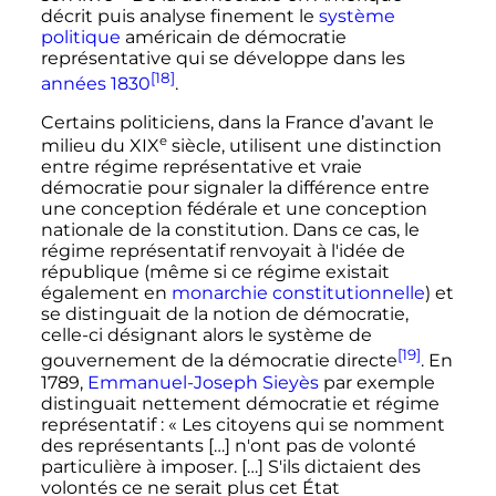
décrit puis analyse finement le
système
politique
américain de démocratie
représentative qui se développe dans les
[18]
années 1830
.
Certains politiciens, dans la France d’avant le
e
milieu du
XIX
siècle
, utilisent une distinction
entre régime représentative et vraie
démocratie pour signaler la différence entre
une conception fédérale et une conception
nationale de la constitution. Dans ce cas, le
régime représentatif renvoyait à l'idée de
république (même si ce régime existait
également en
monarchie constitutionnelle
) et
se distinguait de la notion de démocratie,
celle-ci désignant alors le système de
[19]
gouvernement de la démocratie directe
. En
1789,
Emmanuel-Joseph Sieyès
par exemple
distinguait nettement démocratie et régime
représentatif
:
« Les citoyens qui se nomment
des représentants […] n'ont pas de volonté
particulière à imposer. […] S'ils dictaient des
volontés ce ne serait plus cet État