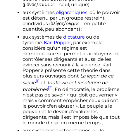
(μόνος/
monos
= seul, unique)
;
aux systèmes
oligarchiques
, où le pouvoir
est détenu par un groupe restreint
d'individus (ὀλίγος/
oligos
= en petite
quantité, peu abondant)
;
aux systèmes de
dictature
ou de
tyrannie.
Karl Popper
, par exemple,
considère qu'un régime est
démocratique s'il permet aux citoyens de
contrôler ses dirigeants et aussi de les
évincer sans recourir à la violence. Karl
Popper a présenté cette théorie dans
plusieurs ouvrages dont
La leçon de ce
[1]
siècle
et
Toute vie est résolution de
[2]
problèmes
. En démocratie, le problème
n'est pas de savoir «
qui doit gouverner
»
mais «
comment empêcher ceux qui ont
le pouvoir d'en abuser
». Le peuple a le
pouvoir et le devoir d'évaluer les
dirigeants, mais il est impossible que tout
le monde dirige en même temps
;
aux systèmes aristocratiques, où le