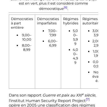
est en vert, plus il est considéré comme
[6]
démocratique
.
Démocraties
Démocraties
Régimes
Régimes
à part
imparfaites
hybrides
autoritaires
entière
7,00–
5,0
3,00–
9,00–
7,99
0–
3,99
10,00
5,9
6,00–
2,00–
9
8,00–
6,99
2,99
8,99
4,0
1,00–
0–
1,99
4,9
0,01–
9
0,99
Non
évalu
é.
e
Dans son rapport
Guerre et paix au
XXI
siècle
,
[7]
l'institut
Human Security Report Project
opère en 2005 une classification des régimes