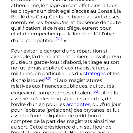
athénienne, le tirage au sort offrit ainsi à tous
les citoyens un droit égal d’accès au Conseil, la
Boulè des
Cinq-Cents
; le tirage au sort de ses
membres, les
bouleutes
, et l’absence de toute
qualification, si ce n’est d’âge, eurent pour
effet d’
« empêcher que la fonction fût l’objet
[31]
d’une compétition
. »
Pour éviter le danger d’une répartition si
aveugle, la démocratie athénienne avait prévu
plusieurs garde-fous
: d’abord, le tirage au sort
ne fut jamais appliqué aux magistratures
militaires, en particulier les dix
stratèges
et les
[32]
dix taxiarques
, ni aux magistratures
relatives aux finances publiques, qui toutes
[33]
exigeaient compétences et talent
; il ne fut
associé qu’à des magistratures courtes, de
l'ordre d’un an pour les
archontes
, ou d’un jour
pour l’épistate (président) des prytanes, et fut
assorti d’une obligation de reddition de
comptes de la part des magistrats ainsi tirés
au sort. Cette présidence d’un seul jour de
l’épistate qui présidait la Boulè mais aussi