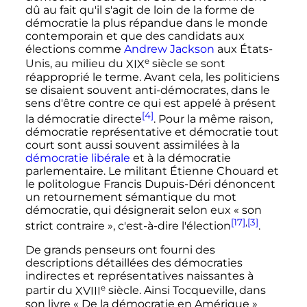
dû au fait qu'il s'agit de loin de la forme de
démocratie la plus répandue dans le monde
contemporain et que des candidats aux
élections comme
Andrew Jackson
aux États-
e
Unis, au milieu du
XIX
siècle
se sont
réapproprié le terme. Avant cela, les politiciens
se disaient souvent anti-démocrates, dans le
sens d'être contre ce qui est appelé à présent
[4]
la démocratie directe
. Pour la même raison,
démocratie représentative et démocratie tout
court sont aussi souvent assimilées à la
démocratie libérale
et à la démocratie
parlementaire. Le militant Étienne Chouard et
le politologue Francis Dupuis-Déri dénoncent
un retournement sémantique du mot
démocratie, qui désignerait selon eux «
son
[17]
,
[3]
strict contraire
», c'est-à-dire l'élection
.
De grands penseurs ont fourni des
descriptions détaillées des démocraties
indirectes et représentatives naissantes à
e
partir du
XVIII
siècle
. Ainsi Tocqueville, dans
son livre «
De la démocratie en Amérique
»