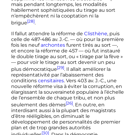
mais pendant longtemps, les modalités
habilement sophistiquées du tirage au sort
n’empêchèrent ni la cooptation ni la
[28]
brigue
.
Il fallut attendre la réforme de
Clisthène
, puis
celle de 487-486 av. J.-C.
—
où pour la première
fois les neuf
archontes
furent tirés au sort
—
,
et encore la réforme de 457
—
où fut instauré
le double tirage au sort, ou « tirage par la fève »
—
pour voir le tirage au sort devenir un peu
[29]
plus démocratique
. Il allait améliorer la
représentativité par l’abaissement des
conditions
censitaires
. Vers 403
av. J.-C.
, une
nouvelle réforme visa à éviter la corruption, en
élargissant la souveraineté populaire à l’échelle
de l’ensemble de chaque tribu, et non plus
[26]
seulement des dèmes
. En outre, en
interdisant aussi à la plupart des magistrats
d’être rééligibles, on diminuait le
développement de personnalités de premier
plan et de trop grandes autorités
[30]
individuelles
. Dans la démocratie