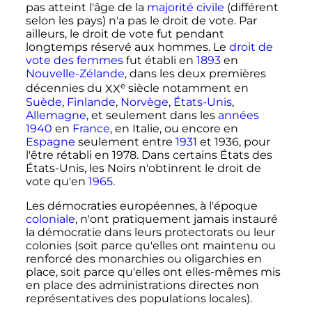
pas atteint l'âge de la
majorité civile
(différent
selon les pays) n'a pas le droit de vote. Par
ailleurs, le droit de vote fut pendant
longtemps réservé aux hommes. Le
droit de
vote des femmes
fut établi en
1893
en
Nouvelle-Zélande
, dans les deux premières
e
décennies du
XX
siècle
notamment en
Suède
,
Finlande
,
Norvège
,
États-Unis
,
Allemagne
, et seulement dans les
années
1940
en
France
, en Italie, ou encore en
Espagne
seulement entre
1931
et 1936, pour
l'être rétabli en 1978. Dans certains États des
États-Unis, les Noirs n'obtinrent le droit de
vote qu'en
1965
.
Les démocraties européennes, à l'époque
coloniale
, n'ont pratiquement jamais instauré
la démocratie dans leurs protectorats ou leur
colonies (soit parce qu'elles ont maintenu ou
renforcé des monarchies ou oligarchies en
place, soit parce qu'elles ont elles-mêmes mis
en place des administrations directes non
représentatives des populations locales).