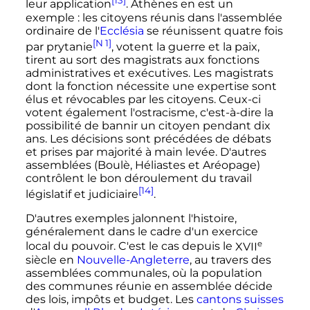
[13]
leur application
. Athènes en est un
exemple
: les citoyens réunis dans l'assemblée
ordinaire de l'
Ecclésia
se réunissent quatre fois
[N 1]
par prytanie
, votent la guerre et la paix,
tirent au sort des magistrats aux fonctions
administratives et exécutives. Les magistrats
dont la fonction nécessite une expertise sont
élus et révocables par les citoyens. Ceux-ci
votent également l'ostracisme, c'est-à-dire la
possibilité de bannir un citoyen pendant dix
ans. Les décisions sont précédées de débats
et prises par majorité à main levée. D'autres
assemblées (Boulè, Héliastes et Aréopage)
contrôlent le bon déroulement du travail
[14]
législatif et judiciaire
.
D'autres exemples jalonnent l'histoire,
généralement dans le cadre d'un exercice
e
local du pouvoir. C'est le cas depuis le
XVII
siècle
en
Nouvelle-Angleterre
, au travers des
assemblées communales, où la population
des communes réunie en assemblée décide
des lois, impôts et budget. Les
cantons suisses