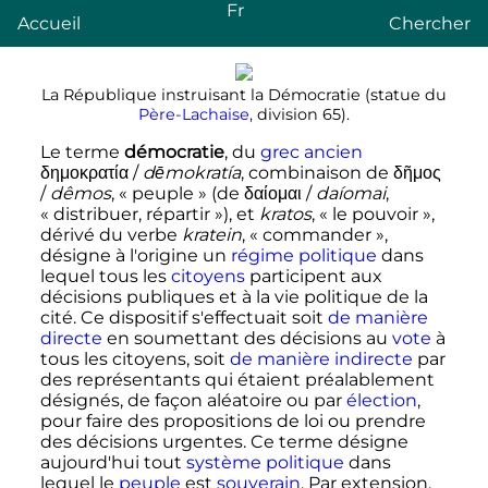
Fr
Accueil
Chercher
La République instruisant la Démocratie (statue du
Père-Lachaise
, division 65).
Le terme
démocratie
, du
grec ancien
δημοκρατία /
dēmokratía
, combinaison de δῆμος
/
dêmos
, «
peuple
» (de δαίομαι /
daíomai
,
«
distribuer, répartir
»), et
kratos
, «
le pouvoir
»,
dérivé du verbe
kratein
, «
commander
»,
désigne à l'origine un
régime politique
dans
lequel tous les
citoyens
participent aux
décisions publiques et à la vie politique de la
cité. Ce dispositif s'effectuait soit
de manière
directe
en soumettant des décisions au
vote
à
tous les citoyens, soit
de manière indirecte
par
des représentants qui étaient préalablement
désignés, de façon aléatoire ou par
élection
,
pour faire des propositions de loi ou prendre
des décisions urgentes. Ce terme désigne
aujourd'hui tout
système politique
dans
lequel le
peuple
est
souverain
. Par extension,