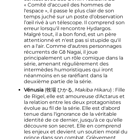
«
Comité d'accueil des hommes de
l'espace
», il passe le plus clair de son
temps juché sur un poste d'observation
l’œil rivé à un télescope. Il comprend son
erreur lorsqu'il rencontre Hydargos.
Malgré tout, il a bon fond, est un père
attentionné et n'est pas si stupide qu'il
en a l'air. Comme d'autres personnages
récurrents de Gō Nagai, il joue
principalement un rôle comique dans la
série, amenant régulièrement des
intermèdes humoristiques qui iront
néanmoins en se raréfiant dans la
deuxième partie de la série.
Vénusia
(
牧場 ひかる
,
Makiba Hikaru
)
: Fille
de Rigel, elle est amoureuse d'Actarus et
la relation entre les deux protagonistes
évolue au fil de la série. Elle est d'abord
tenue dans l'ignorance de la véritable
identité de ce dernier, jusqu'à ce qu'elle
découvre son secret. Elle en comprend
les enjeux et devient un soutien moral du
prince dans son combat. Grièvement