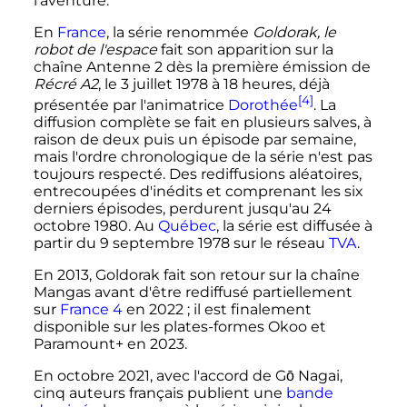
l'aventure.
En
France
, la série renommée
Goldorak, le
robot de l'espace
fait son apparition sur la
chaîne Antenne 2 dès la première émission de
Récré A2
, le
3 juillet 1978
à 18 heures, déjà
[4]
présentée par l'animatrice
Dorothée
. La
diffusion complète se fait en plusieurs salves, à
raison de deux puis un épisode par semaine,
mais l'ordre chronologique de la série n'est pas
toujours respecté. Des rediffusions aléatoires,
entrecoupées d'inédits et comprenant les six
derniers épisodes, perdurent jusqu'au
24
octobre 1980
. Au
Québec
, la série est diffusée à
partir du
9 septembre 1978
sur le réseau
TVA
.
En 2013, Goldorak fait son retour sur la chaîne
Mangas avant d'être rediffusé partiellement
sur
France 4
en 2022
; il est finalement
disponible sur les plates-formes Okoo et
Paramount+ en 2023.
En
octobre 2021
, avec l'accord de Gō Nagai,
cinq auteurs français publient une
bande