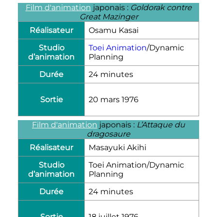
Film d'animation
japonais :
Goldorak contre
Great Mazinger
Réalisateur
Osamu Kasai
Studio
Toei Animation
/Dynamic
d’animation
Planning
Durée
24 minutes
Sortie
20 mars 1976
Film d'animation
japonais :
L’Attaque du
dragosaure
Réalisateur
Masayuki Akihi
Studio
Toei Animation/Dynamic
d’animation
Planning
Durée
24 minutes
Sortie
18 juillet 1976