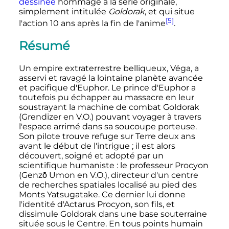
dessinée
hommage à la série originale,
simplement intitulée
Goldorak
, et qui situe
[5]
l'action 10 ans après la fin de l'anime
.
Résumé
Un empire extraterrestre belliqueux, Véga, a
asservi et ravagé la lointaine planète avancée
et pacifique d'Euphor. Le prince d'Euphor a
toutefois pu échapper au massacre en leur
soustrayant la machine de combat Goldorak
(Grendizer en V.O.) pouvant voyager à travers
l'espace arrimé dans sa soucoupe porteuse.
Son pilote trouve refuge sur Terre deux ans
avant le début de l'intrigue
; il est alors
découvert, soigné et adopté par un
scientifique humaniste
: le professeur Procyon
(Genzō Umon en V.O.), directeur d'un centre
de recherches spatiales localisé au pied des
Monts Yatsugatake. Ce dernier lui donne
l'identité d'Actarus Procyon, son fils, et
dissimule Goldorak dans une base souterraine
située sous le Centre. En tous points humain