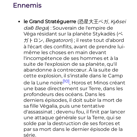
Ennemis
le Grand Stratéguerre
(
恐星大王ベガ
,
Kyōsei
daiō Bega
)
: Souverain de l'empire de
Véga résidant sur la planète
Stykadès
(
ベ
ガトロン
,
Begatoron
)
; il reste tout d'abord
à l'écart des conflits, avant de prendre lui-
même les choses en main devant
l'incompétence de ses hommes et à la
suite de l'explosion de sa planète, qu'il
abandonne à contrecœur. À la suite de
cette explosion, il s'installe dans le Camp
[10]
de la Lune noire
, Horos et Minos créant
une base directement sur Terre, dans les
profondeurs des océans. Dans les
derniers épisodes, il doit subir la mort de
sa fille Végalia, puis une tentative
d'assassinat
; devenu fou, il finit par lancer
une attaque générale sur la Terre, qui se
solde par la destruction de ses forces et
par sa mort dans le dernier épisode de la
série.