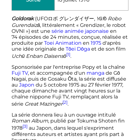
Goldorak
(
UFOロボ グレンダイザー
,
Yūfō Robo
Gurendaizā
,
littéralement « Grendizer, le robot
OVNI »
)
est une
série animée japonaise
en
74 épisodes
de
24 minutes
, conçue, réalisée et
produite par
Toei Animation
en
1975
d'après
une idée originale de
Tōei Dōga
et de son film
[1]
Uchū Enban Daisensō
.
Sponsorisée par l'entreprise Popy et la chaîne
Fuji TV
, et accompagnée d'un
manga
de Gō
Nagai, puis de Gosaku Ōta, la série est diffusée
au
Japon
du
5 octobre 1975
au
27 février 1977
,
chaque dimanche avant vingt heures sur la
chaîne nippone Fuji TV, remplaçant alors la
[2]
série
Great Mazinger
.
La série donnera lieu à un ouvrage intitulé
Roman Album
, publié par Tokuma Shoten fin
[3]
1978
au Japon, dans lequel s'expriment
différents auteurs et artistes ayant pris part à