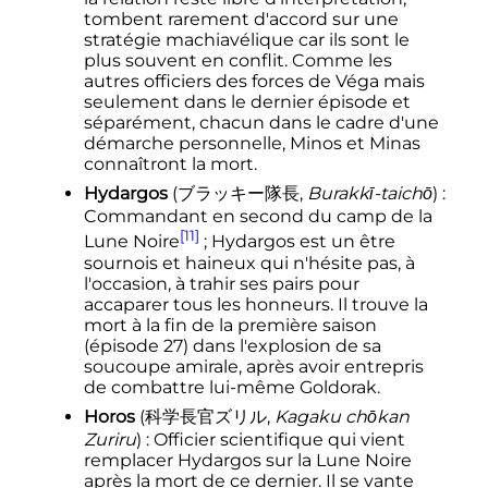
tombent rarement d'accord sur une
stratégie machiavélique car ils sont le
plus souvent en conflit. Comme les
autres officiers des forces de Véga mais
seulement dans le dernier épisode et
séparément, chacun dans le cadre d'une
démarche personnelle, Minos et Minas
connaîtront la mort.
Hydargos
(
ブラッキー隊長
,
Burakkī-taichō
)
:
Commandant en second du camp de la
[11]
Lune Noire
; Hydargos est un être
sournois et haineux qui n'hésite pas, à
l'occasion, à trahir ses pairs pour
accaparer tous les honneurs. Il trouve la
mort à la fin de la première saison
(épisode 27) dans l'explosion de sa
soucoupe amirale, après avoir entrepris
de combattre lui-même Goldorak.
Horos
(
科学長官ズリル
,
Kagaku chōkan
Zuriru
)
: Officier scientifique qui vient
remplacer Hydargos sur la Lune Noire
après la mort de ce dernier. Il se vante