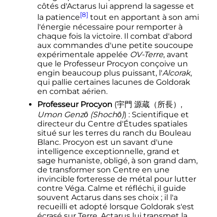
côtés d'Actarus lui apprend la sagesse et
[8]
la patience
tout en apportant à son ami
l'énergie nécessaire pour remporter à
chaque fois la victoire. Il combat d'abord
aux commandes d'une petite soucoupe
expérimentale appelée
OV-Terre
, avant
que le Professeur Procyon conçoive un
engin beaucoup plus puissant, l
'
Alcorak
,
qui pallie certaines lacunes de Goldorak
en combat aérien.
Professeur Procyon
(
宇門 源蔵（所長）
,
Umon Genzō (Shochō)
)
: Scientifique et
directeur du Centre d'Études spatiales
situé sur les terres du ranch du Bouleau
Blanc. Procyon est un savant d'une
intelligence exceptionnelle, grand et
sage humaniste, obligé, à son grand dam,
de transformer son Centre en une
invincible forteresse de métal pour lutter
contre Véga. Calme et réfléchi, il guide
souvent Actarus dans ses choix
; il l'a
recueilli et adopté lorsque Goldorak s'est
écrasé sur Terre. Actarus lui transmet la