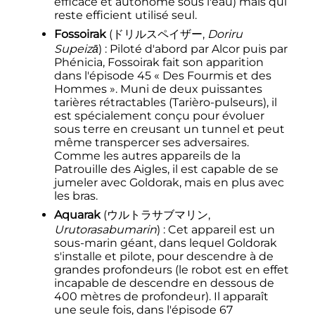
efficace et autonome sous l'eau) mais qui
reste efficient utilisé seul.
Fossoirak
(
ドリルスペイザー
,
Doriru
Supeizā
)
: Piloté d'abord par Alcor puis par
Phénicia, Fossoirak fait son apparition
dans l'épisode 45 «
Des Fourmis et des
Hommes
». Muni de deux puissantes
tarières rétractables (Tarièro-pulseurs), il
est spécialement conçu pour évoluer
sous terre en creusant un tunnel et peut
même transpercer ses adversaires.
Comme les autres appareils de la
Patrouille des Aigles, il est capable de se
jumeler avec Goldorak, mais en plus avec
les bras.
Aquarak
(
ウルトラサブマリン
,
Urutorasabumarin
)
: Cet appareil est un
sous-marin géant, dans lequel Goldorak
s'installe et pilote, pour descendre à de
grandes profondeurs (le robot est en effet
incapable de descendre en dessous de
400 mètres
de profondeur). Il apparaît
une seule fois, dans l'épisode 67