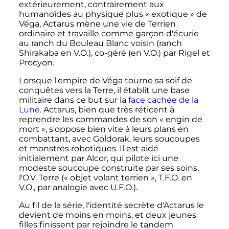
extérieurement, contrairement aux
humanoïdes au physique plus «
exotique
» de
Véga, Actarus mène une vie de Terrien
ordinaire et travaille comme garçon d'écurie
au ranch du Bouleau Blanc voisin (ranch
Shirakaba en V.O.), co-géré (en V.O.) par Rigel et
Procyon.
Lorsque l'empire de Véga tourne sa soif de
conquêtes vers la Terre, il établit une base
militaire dans ce but sur la
face cachée de la
Lune
. Actarus, bien que très réticent à
reprendre les commandes de son «
engin de
mort
», s'oppose bien vite à leurs plans en
combattant, avec Goldorak, leurs soucoupes
et monstres robotiques. Il est aidé
initialement par Alcor, qui pilote ici une
modeste soucoupe construite par ses soins,
l'O.V. Terre («
objet volant terrien
», T.F.O. en
V.O., par analogie avec U.F.O.).
Au fil de la série, l'identité secrète d'Actarus le
devient de moins en moins, et deux jeunes
filles finissent par rejoindre le tandem