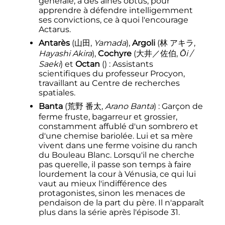
générale, à des aînés obtus, pour
apprendre à défendre intelligemment
ses convictions, ce à quoi l'encourage
Actarus.
Antarès
(
山田
,
Yamada
)
,
Argoli
(
林 アキラ
,
Hayashi Akira
)
,
Cochyre
(
大井／佐伯
,
Ōi /
Saeki
)
et
Octan
()
: Assistants
scientifiques du professeur Procyon,
travaillant au Centre de recherches
spatiales.
Banta
(
荒野 番太
,
Arano Banta
)
: Garçon de
ferme fruste, bagarreur et grossier,
constamment affublé d'un sombrero et
d'une chemise bariolée. Lui et sa mère
vivent dans une ferme voisine du ranch
du Bouleau Blanc. Lorsqu'il ne cherche
pas querelle, il passe son temps à faire
lourdement la cour à Vénusia, ce qui lui
vaut au mieux l'indifférence des
protagonistes, sinon les menaces de
pendaison de la part du père. Il n'apparaît
plus dans la série après l'épisode 31.