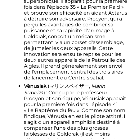
supersonique. Il apparaît pour la première
fois dans l'épisode 35 «
Le Premier Raid
»
et prouve son efficacité en aidant Actarus
à détruire son adversaire. Procyon, qui a
perçu les avantages de combiner sa
puissance et sa rapidité d'arrimage à
Goldorak, conçoit un mécanisme
permettant, via un corset d'assemblage,
de jumeler les deux appareils. Cette
innovation sera ensuite reprise pour les
deux autres appareils de la Patrouille des
Aigles. Il prend généralement son envol
de l'emplacement central des trois aires
de lancement du Centre spatial.
Vénusiak
(
マリンスペイザー
,
Marin
Supeizā
)
: Conçu par le professeur
Procyon et son équipe, Vénusiak apparaît
pour la première fois dans l'épisode 41
«
Le Baptême du feu
». Comme son nom
l'indique, Vénusia en est le pilote attitré. Il
s'agit d'un appareil amphibie destiné à
compenser l'une des plus grosses
faiblesses de Goldorak (il est moins