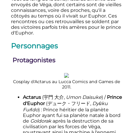
envoyés de Véga, dont certains sont de vieilles
connaissances, voire des proches, qu'il a
côtoyés au temps où il vivait sur Euphor. Ces
rencontres ou ces retrouvailles se soldent par
des victoires parfois très amères pour le prince
d'Euphor.
Personnages
Protagonistes
Cosplay d'Actarus au Lucca Comics and Games de
2011.
Actarus
(
宇門 大介
,
Umon Daisuke
)
/
Prince
d'Euphor
(
デューク・フリード
,
Dyūku
Furīdo
)
: Prince héritier de la planète
Euphor ayant fui sa planète natale à bord
de
Goldorak
après la destruction de sa
civilisation par les forces de Véga,
soustrayant ainsi la machine à l'ennemi