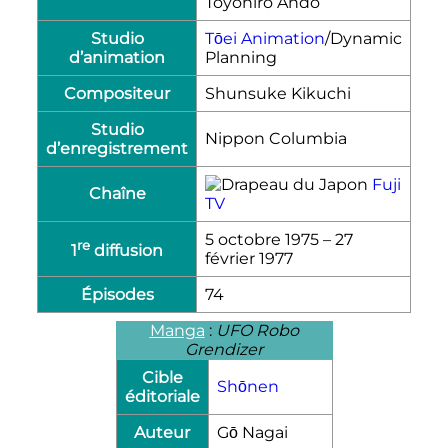
Toyohiro Ando
Studio
Tōei Animation
/Dynamic
d’animation
Planning
Compositeur
Shunsuke Kikuchi
Studio
Nippon Columbia
d’enregistrement
Fuji
Chaîne
TV
5 octobre 1975
–
27
re
1
diffusion
février 1977
Épisodes
74
Manga
:
UFO Robo
Grendizer
Cible
Shōnen
éditoriale
Auteur
Gō Nagai