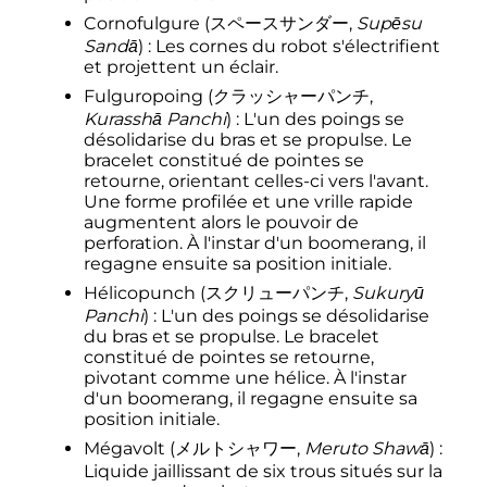
Cornofulgure
(
スペースサンダー
,
Supēsu
Sandā
)
: Les cornes du robot s'électrifient
et projettent un éclair.
Fulguropoing
(
クラッシャーパンチ
,
Kurasshā Panchi
)
: L'un des poings se
désolidarise du bras et se propulse. Le
bracelet constitué de pointes se
retourne, orientant celles-ci vers l'avant.
Une forme profilée et une vrille rapide
augmentent alors le pouvoir de
perforation. À l'instar d'un boomerang, il
regagne ensuite sa position initiale.
Hélicopunch
(
スクリューパンチ
,
Sukuryū
Panchi
)
: L'un des poings se désolidarise
du bras et se propulse. Le bracelet
constitué de pointes se retourne,
pivotant comme une hélice. À l'instar
d'un boomerang, il regagne ensuite sa
position initiale.
Mégavolt
(
メルトシャワー
,
Meruto Shawā
)
:
Liquide jaillissant de six trous situés sur la