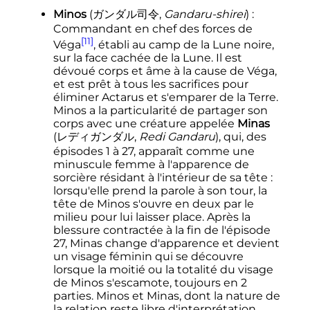
Minos
(
ガンダル司令
,
Gandaru-shirei
)
:
Commandant en chef des forces de
[11]
Véga
, établi au camp de la Lune noire,
sur la face cachée de la Lune. Il est
dévoué corps et âme à la cause de Véga,
et est prêt à tous les sacrifices pour
éliminer Actarus et s'emparer de la Terre.
Minos a la particularité de partager son
corps avec une créature appelée
Minas
(
レディガンダル
,
Redi Gandaru
)
, qui, des
épisodes 1 à 27, apparaît comme une
minuscule femme à l'apparence de
sorcière résidant à l'intérieur de sa tête
:
lorsqu'elle prend la parole à son tour, la
tête de Minos s'ouvre en deux par le
milieu pour lui laisser place. Après la
blessure contractée à la fin de l'épisode
27, Minas change d'apparence et devient
un visage féminin qui se découvre
lorsque la moitié ou la totalité du visage
de Minos s'escamote, toujours en 2
parties. Minos et Minas, dont la nature de
la relation reste libre d'interprétation,