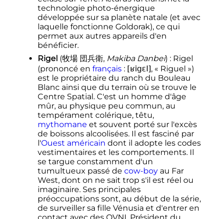
technologie photo-énergique
développée sur sa planète natale (et avec
laquelle fonctionne Goldorak), ce qui
permet aux autres appareils d'en
bénéficier.
Rigel
(
牧場 団兵衛
,
Makiba Danbei
)
: Rigel
(
prononcé
en
français
:
[ʁigɛl]
, «
Riguel
»)
est le propriétaire du ranch du Bouleau
Blanc ainsi que du terrain où se trouve le
Centre Spatial. C'est un homme d'âge
mûr, au physique peu commun, au
tempérament colérique, têtu,
mythomane
et souvent porté sur l'excès
de boissons alcoolisées. Il est fasciné par
l'
Ouest américain
dont il adopte les codes
vestimentaires et les comportements. Il
se targue constamment d'un
tumultueux passé de
cow-boy
au Far
West, dont on ne sait trop s'il est réel ou
imaginaire. Ses principales
préoccupations sont, au début de la série,
de surveiller sa fille Vénusia et d'entrer en
contact avec des OVNI. Président du