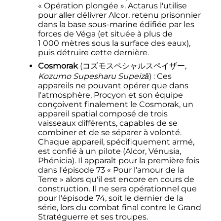
«
Opération plongée
». Actarus l'utilise
pour aller délivrer Alcor, retenu prisonnier
dans la base sous-marine édifiée par les
forces de Véga (et située à plus de
1 000 mètres
sous la surface des eaux),
puis détruire cette dernière.
Cosmorak
(
コズモスペシャルスペイザー
,
Kozumo Supesharu Supeizā
)
: Ces
appareils ne pouvant opérer que dans
l'atmosphère, Procyon et son équipe
conçoivent finalement le Cosmorak, un
appareil spatial composé de trois
vaisseaux différents, capables de se
combiner et de se séparer à volonté.
Chaque appareil, spécifiquement armé,
est confié à un pilote (Alcor, Vénusia,
Phénicia). Il apparaît pour la première fois
dans l'épisode 73 «
Pour l'amour de la
Terre
» alors qu'il est encore en cours de
construction. Il ne sera opérationnel que
pour l'épisode 74, soit le dernier de la
série, lors du combat final contre le Grand
Stratéguerre et ses troupes.