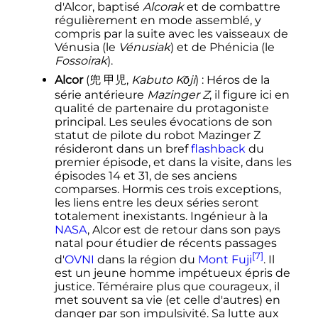
d'Alcor, baptisé
Alcorak
et de combattre
régulièrement en mode assemblé, y
compris par la suite avec les vaisseaux de
Vénusia (le
Vénusiak
) et de Phénicia (le
Fossoirak
).
Alcor
(
兜 甲児
,
Kabuto Kōji
)
: Héros de la
série antérieure
Mazinger Z
, il figure ici en
qualité de partenaire du protagoniste
principal. Les seules évocations de son
statut de pilote du robot Mazinger Z
résideront dans un bref
flashback
du
premier épisode, et dans la visite, dans les
épisodes 14 et 31, de ses anciens
comparses. Hormis ces trois exceptions,
les liens entre les deux séries seront
totalement inexistants. Ingénieur à la
NASA
, Alcor est de retour dans son pays
natal pour étudier de récents passages
[7]
d'
OVNI
dans la région du
Mont Fuji
. Il
est un jeune homme impétueux épris de
justice. Téméraire plus que courageux, il
met souvent sa vie (et celle d'autres) en
danger par son impulsivité. Sa lutte aux