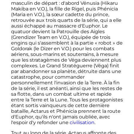
masculin de départ
: d'abord Vénusia (Hikaru
Makiba en V.O.), la fille de Rigel, puis Phénicia
(Maria en V.O.), la sœur cadette du prince,
retrouvée aux trois quarts de la série, qui a elle
aussi échappé au massacre d'Euphor. Le
quatuor devient la Patrouille des Aigles
(Grendizer Team en V.O.), équipée de trois
engins qui s'assemblent à la partie «
robot
» de
Goldorak (le Dizer en V.O.) pour les combats
aériens, sous-marins et souterrains, à mesure
que les stratagèmes de Véga deviennent plus
complexes. Le Grand Stratéguerre (Véga) finit
par abandonner sa planète, détruite dans une
catastrophe, pour commander
personnellement l'invasion de la Terre. À la fin
de la série, il est anéanti, ainsi que les restes de
sa flotte, dans un combat ultime et rapide
entre la Terre et la Lune. Tous les protagonistes
étant sortis vainqueurs de cette dernière
bataille, Actarus et Phénicia prennent la route
d'Euphor, qu'ils n'ont jamais oubliée, avec
l'espoir d'y refonder une
civilisation
.
Tout au long de la série, Actarus affronte des