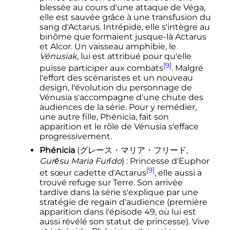
blessée au cours d'une attaque de Véga,
elle est sauvée grâce à une transfusion du
sang d'Actarus. Intrépide, elle s'intègre au
binôme que formaient jusque-là Actarus
et Alcor. Un vaisseau amphibie, le
Vénusiak
, lui est attribué pour qu'elle
[9]
puisse participer aux combats
. Malgré
l'effort des scénaristes et un nouveau
design, l'évolution du personnage de
Vénusia s'accompagne d'une chute des
audiences de la série. Pour y remédier,
une autre fille, Phénicia, fait son
apparition et le rôle de Vénusia s'efface
progressivement.
Phénicia
(
グレース・マリア・フリード
,
Gurēsu Maria Furīdo
)
: Princesse d'Euphor
[9]
et sœur cadette d'Actarus
, elle aussi a
trouvé refuge sur Terre. Son arrivée
tardive dans la série s'explique par une
stratégie de regain d'audience (première
apparition dans l'épisode 49, où lui est
aussi révélé son statut de princesse). Vive