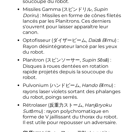
soucoupe du robot.
Missiles Gamma
(
スピンドリル
,
Supin
Doriru
)
: Missiles en forme de cônes filetés
lancés par les Planitrons. Ces derniers
s'ouvrent pour laisser apparaître leur
canon.
Optofisseur
(
ダイザービーム
,
Daizā Bīmu
)
:
Rayon désintégrateur lancé par les yeux
du robot.
Planitron
(
スピンソーサー
,
Supin Sōsā
)
:
Disques à roues dentées en rotation
rapide projetés depuis la soucoupe du
robot.
Pulvonium
(
ハンドビーム
,
Hando Bīmu
)
:
rayons laser violets sortant des phalanges
du robot, poings serrés.
Rétrolaser
(
反重力ストーム
,
Hanjūryoku
Sutōmu
)
: rayon polychromatique en
forme de V jaillissant du thorax du robot.
Il est utile pour repousser un adversaire.