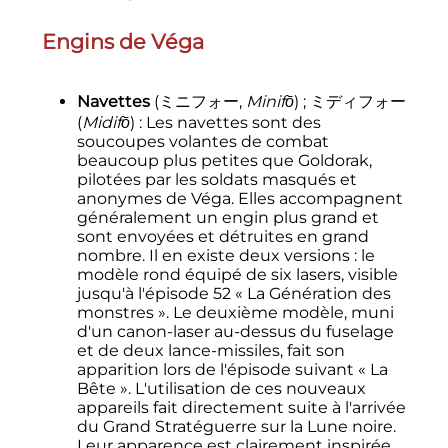
Engins de Véga
Navettes
(
ミニフォー
,
Minifō
)
;
ミディフォー
(
Midifō
)
: Les navettes sont des
soucoupes volantes de combat
beaucoup plus petites que Goldorak,
pilotées par les soldats masqués et
anonymes de Véga. Elles accompagnent
généralement un engin plus grand et
sont envoyées et détruites en grand
nombre. Il en existe deux versions
: le
modèle rond équipé de six lasers, visible
jusqu'à l'épisode 52 «
La Génération des
monstres
». Le deuxième modèle, muni
d'un canon-laser au-dessus du fuselage
et de deux lance-missiles, fait son
apparition lors de l'épisode suivant «
La
Bête
». L'utilisation de ces nouveaux
appareils fait directement suite à l'arrivée
du Grand Stratéguerre sur la Lune noire.
Leur apparence est clairement inspirée