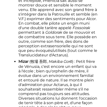
et intrépide, Phénicia sait aussi se
montrer douce et sensible le moment
venu. Elle apprend avec son grand frère à
s'intégrer dans la Patrouille et semble (en
V.F.) exprimer des sentiments pour Alcor.
En combat, elle pilote un engin muni
d'une double tarière appelé
Fossoirak
permettant à
Goldorak
de se mouvoir et
de combattre sous terre. Elle possède en
outre, comme son frère, des dons de
perception extrasensorielle qui ne sont
que peu évoqués/utilisés (tout comme le
Translucidateur d'Actarus).
Mizar
(
牧場 吾郎
,
Makiba Gorō
)
: Petit frère
de Vénusia, c'est encore un enfant qui va
à l'école
; bien qu'orphelin de mère, il
évolue dans un environnement familial
et entouré de nature. Il se montre plein
d'admiration pour Actarus, à qui il
souhaiterait ressembler même s'il ne
comprend pas toujours ses attitudes.
Diverses situations lui donnent l'occasion
de tenir tête à son père et, d'une façon