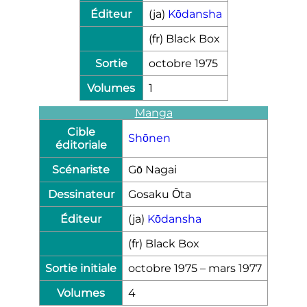
Éditeur
(ja)
Kōdansha
(fr)
Black Box
Sortie
octobre 1975
Volumes
1
Manga
Cible
Shōnen
éditoriale
Scénariste
Gō Nagai
Dessinateur
Gosaku Ōta
Éditeur
(ja)
Kōdansha
(fr)
Black Box
Sortie initiale
octobre 1975
–
mars 1977
Volumes
4