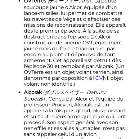
OVTerres
(
ティーフォー
,
Tīfō
)
: La petite
soucoupe jaune d'Alcor, équipée d'un
lance-missiles, lui permet de combattre
les navettes de Véga et d'effectuer des
missions de reconnaissance. Elle apparaît
dès le premier épisode. À la suite de sa
destruction dans l'épisode 27, Alcor
construit un deuxième OVT, également
jaune mais de forme triangulaire, pas
encore au point et dépourvu de tout
armement. Cet appareil est détruit dès
l'épisode 30 et remplacé par Alcorak. (Un
OVTerre est un objet volant terrien, ainsi
dénommé par opposition à l'
OVNI
, objet
volant non identifié.)
Alcorak
(
ダブルスペイザー
,
Daburu
Supeizā
)
: Conçu par Alcor et l'équipe du
professeur Procyon, Alcorak est un
appareil à la fois plus grand, plus puissant
et surtout mieux armé que ceux qui l'ont
précédé. Son aspect général, avec son
nez effilé et ses ailes ajustables, n'est pas
sans rappeler celui d'un avion