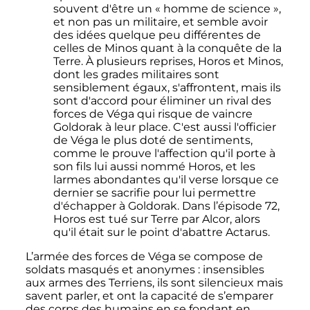
souvent d'être un «
homme de science
»,
et non pas un militaire, et semble avoir
des idées quelque peu différentes de
celles de Minos quant à la conquête de la
Terre. À plusieurs reprises, Horos et Minos,
dont les grades militaires sont
sensiblement égaux, s'affrontent, mais ils
sont d'accord pour éliminer un rival des
forces de Véga qui risque de vaincre
Goldorak à leur place. C'est aussi l'officier
de Véga le plus doté de sentiments,
comme le prouve l'affection qu'il porte à
son fils lui aussi nommé Horos, et les
larmes abondantes qu'il verse lorsque ce
dernier se sacrifie pour lui permettre
d'échapper à Goldorak. Dans l’épisode 72,
Horos est tué sur Terre par Alcor, alors
qu'il était sur le point d'abattre Actarus.
L’armée des forces de Véga se compose de
soldats masqués et anonymes
: insensibles
aux armes des Terriens, ils sont silencieux mais
savent parler, et ont la capacité de s’emparer
des corps des humains en se fondant en