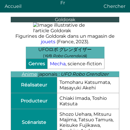
Fr
Accueil
Chercher
Goldorak
Figurines de Goldorak dans un magasin de
jouets
(France, 2023).
UFOロボ グレンダイザー
(
Yūfō Robo Gurendaizā
)
Genres
Mecha
, science-fiction
Anime
japonais :
UFO Robo Grendizer
Tomoharu Katsumata,
Réalisateur
Masayuki Akehi
Chiaki Imada, Toshio
Producteur
Katsuta
Shozo Uehara, Mitsuru
Majima, Tatsuo Tamura,
Scénariste
Keisuke Fujikawa,