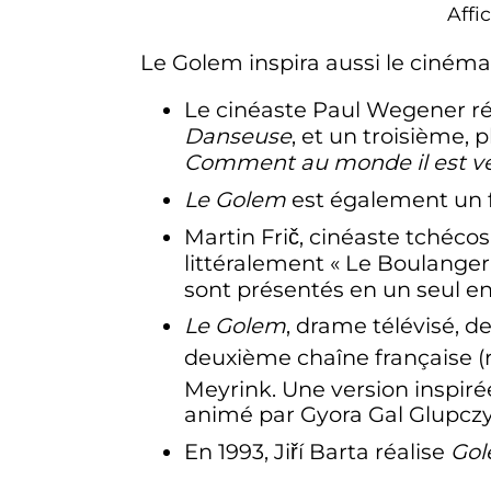
Affi
Le Golem inspira aussi le ciné
Le cinéaste Paul Wegener ré
Danseuse
, et un troisième, 
Comment au monde il est v
Le Golem
est également un 
Martin Frič, cinéaste tchécos
littéralement «
Le Boulanger
sont présentés en un seul e
Le Golem
, drame télévisé, d
deuxième chaîne française (r
Meyrink. Une version inspir
animé par Gyora Gal Glupczyn
En 1993, Jiří Barta réalise
Go