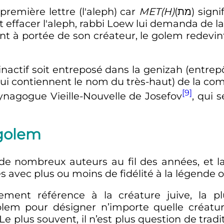
la première lettre (l'aleph) car
MET(H)
(
מת
) signi
 effacer l'aleph, rabbi Loew lui demanda de lace
nt à portée de son créateur, le golem redevint
nactif soit entreposé dans la genizah (entrep
ts qui contiennent le nom du très-haut) de la 
[9]
ynagogue Vieille-Nouvelle de Josefov
, qui s
 golem
e nombreux auteurs au fil des années, et la
vec plus ou moins de fidélité à la légende or
rement référence à la créature juive, la 
golem pour désigner n’importe quelle créat
e plus souvent, il n’est plus question de tradi