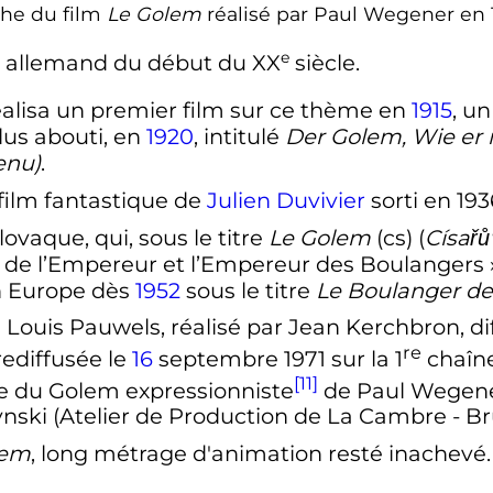
che du film
Le Golem
réalisé par Paul Wegener en 
e
ma allemand du début du
XX
siècle
.
alisa un premier film sur ce thème en
1915
, u
plus abouti, en
1920
, intitulé
Der Golem, Wie er 
enu)
.
film fantastique de
Julien Duvivier
sorti en 193
lovaque, qui, sous le titre
Le Golem
(cs)
(
Císařů
 de l’Empereur et l’Empereur des Boulangers
n Europe dès
1952
sous le titre
Le Boulanger de
e Louis Pauwels, réalisé par Jean Kerchbron, di
re
ediffusée le
16
septembre 1971
sur la
1
chaîn
[11]
ée du Golem expressionniste
de Paul Wegener 
ski (Atelier de Production de La Cambre - Bru
lem
, long métrage d'animation resté inachevé.