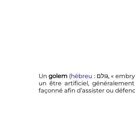
Un
golem
(
hébreu
:
גולם
, «
embry
un être artificiel, généralemen
façonné afin d’assister ou défen