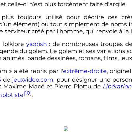
t celle-ci n’est plus forcément faite d’argile.
plus toujours utilisé pour décrire ces cré
e d’un élément) ou tout simplement de noms i
e serviteur créé par l’homme, qui renvoie à la 
 folklore
yiddish
: de nombreuses troupes de 
égende du golem. Le golem et ses variations s
s animés, bande dessinées, romans, films, jeux v
em
» a été repris par l'
extrême-droite
, origin
5
de
jeuxvideo.com
, pour désigner une person
tes Maxime Macé et Pierre Plottu de
Libération
[10]
plotiste
.