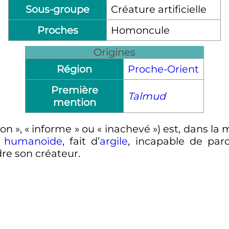
Sous-groupe
Créature artificielle
Proches
Homoncule
Origines
Région
Proche-Orient
Première
Talmud
mention
on
», «
informe
» ou «
inachevé
») est, dans la
t
humanoïde
, fait d’
argile
, incapable de paro
dre son créateur.