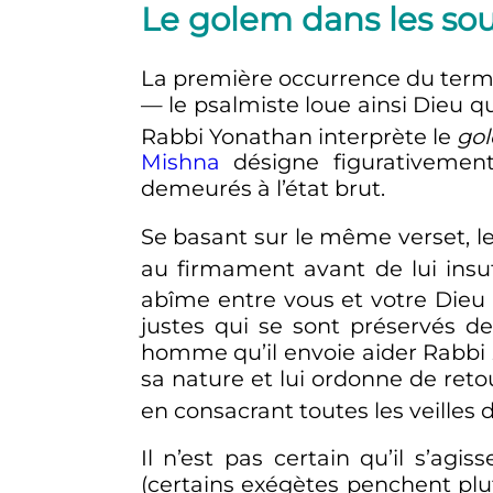
Le golem dans les sou
La première occurrence du ter
—
le psalmiste loue ainsi Dieu q
Rabbi Yonathan interprète le
go
Mishna
désigne figurativem
demeurés à l’état brut.
Se basant sur le même verset, l
au firmament avant de lui insu
abîme entre vous et votre Dieu
justes qui se sont préservés de
homme qu’il envoie aider Rabbi Z
sa nature et lui ordonne de re
en consacrant toutes les veilles 
Il n’est pas certain qu’il s’agis
(certains exégètes penchent pl