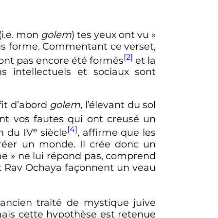
(i.e. mon
golem
) tes yeux ont vu »
is forme
. Commentant ce verset,
[2]
nt pas encore été formés
et la
 intellectuels et sociaux sont
fit d’abord
golem
, l’élevant du sol
nt vos fautes qui ont creusé un
[4]
e
en du
IV
siècle
, affirme que les
 créer un monde. Il crée donc un
me
» ne lui répond pas, comprend
et Rav Ochaya façonnent un veau
cien traité de mystique juive
ais cette hypothèse est retenue