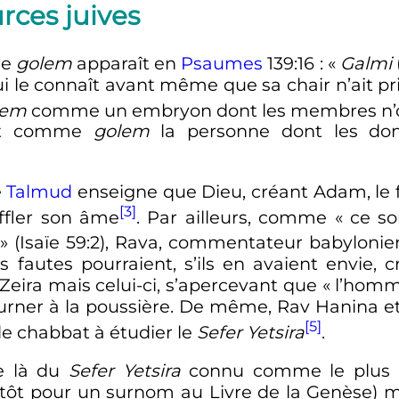
rces juives
me
golem
apparaît en
Psaumes
139:16
:
«
Galmi
ui le connaît avant même que sa chair n’ait pr
lem
comme un embryon dont les membres n’o
ent comme
golem
la personne dont les dons
e
Talmud
enseigne que Dieu, créant Adam, le 
[3]
ffler son âme
. Par ailleurs, comme «
ce so
» (Isaïe 59:2), Rava, commentateur babyloni
s fautes pourraient, s’ils en avaient envie,
eira mais celui-ci, s’apercevant que «
l’hom
tourner à la poussière. De même, Rav Hanina 
[5]
de chabbat à étudier le
Sefer Yetsira
.
se là du
Sefer Yetsira
connu comme le plus an
utôt pour un surnom au Livre de la Genèse) m