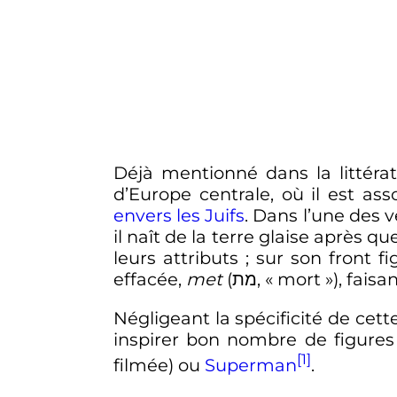
Déjà mentionné dans la littérat
d’Europe centrale, où il est a
envers les Juifs
. Dans l’une des v
il naît de la terre glaise après 
leurs attributs
; sur son front f
effacée,
met
(מת, «
mort
»), fais
Négligeant la spécificité de cet
inspirer bon nombre de figures
[1]
filmée) ou
Superman
.