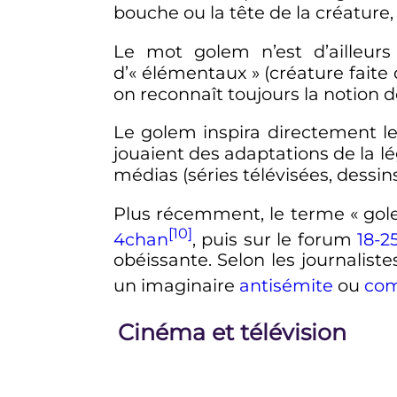
bouche ou la tête de la créature, e
Le mot golem n’est d’ailleurs 
d’«
élémentaux
» (créature fait
on reconnaît toujours la notion d
Le golem inspira directement le
jouaient des adaptations de la l
médias (séries télévisées, dessin
Plus récemment, le terme «
gol
[10]
4chan
,
puis sur le forum
18-2
obéissante. Selon les journalis
un imaginaire
antisémite
ou
com
Cinéma et télévision