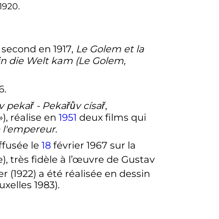
1920.
n second en 1917,
Le Golem et la
in die Welt kam
(Le Golem,
6.
v pekař - Pekařův císař
,
»), réalise en
1951
deux films qui
 l'empereur
.
ffusée le
18
février 1967
sur la
e
), très fidèle à l’œuvre de Gustav
(1922) a été réalisée en dessin
xelles 1983).