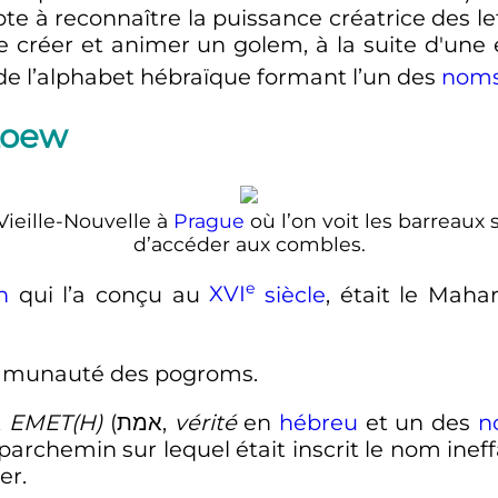
te à reconnaître la puissance créatrice des l
 créer et animer un golem, à la suite d'une 
s de l’alphabet hébraïque formant l’un des
noms
Loew
Vieille-Nouvelle à
Prague
où l’on voit les barreaux
d’accéder aux combles.
e
n
qui l’a conçu au
XVI
siècle
, était le Mah
ommunauté des pogroms.
t
EMET(H)
(
אמת
,
vérité
en
hébreu
et un des
n
archemin sur lequel était inscrit le nom inef
er.