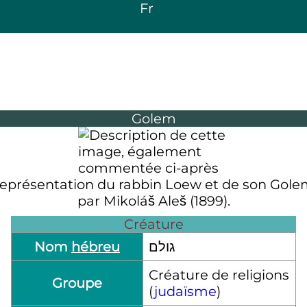
Fr
Golem
eprésentation du rabbin Loew et de son Gole
par Mikoláš Aleš (1899).
Créature
Nom
hébreu
גולם
Créature de religions
Groupe
(
judaïsme
)