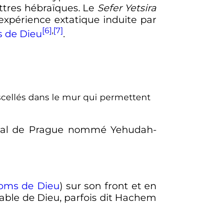
ettres hébraïques. Le
Sefer Yetsira
expérience extatique induite par
[6]
,
[7]
 de Dieu
.
 scellés dans le mur qui permettent
aral de Prague nommé Yehudah-
oms de Dieu
) sur son front et en
fable de Dieu, parfois dit Hachem