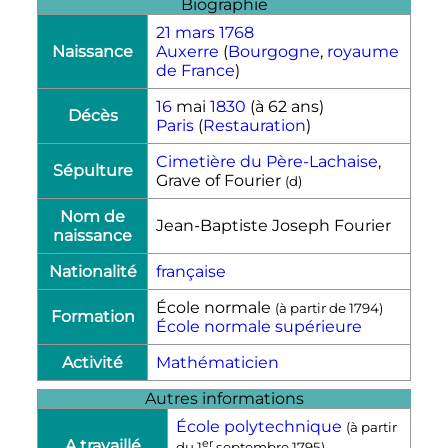
Biographie
21 mars
1768
Naissance
Auxerre
(
Bourgogne
,
royaume
de France
)
16
mai
1830
(à 62 ans)
Décès
Paris
(
Restauration
)
Cimetière du Père-Lachaise
,
Sépulture
Grave of Fourier
(
d
)
Nom de
Jean-Baptiste Joseph Fourier
naissance
Nationalité
française
École normale
(à partir de
1794
)
Formation
École normale supérieure
Activité
Mathématicien
Autres informations
École polytechnique
(à partir
A travaillé
er
du
1
septembre 1795
)