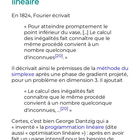
linéaire
En 1824, Fourier écrivait
« Pour atteindre promptement le
point inférieur du vase, [...] Le calcul
des inégalités fait connaître que le
même procédé convient à un
nombre quelconque
[20]
d'inconnues
. »
Il décrivait ainsi le prémisses de la
méthode du
simplexe
après une phase de gradient projeté,
pour un problème en dimension 3. Il ajoutait
« Le calcul des inégalités fait
connaître que le même procédé
convient à un nombre quelconque
[20]
d'inconnues, …
»
Certes, c’est bien George Dantzig qui a
«
inventé
» la
programmation linéaire
(dite
aussi «
optimisation linéaire
»)
: après en avoir
fait un usage intensif pour les besoins de