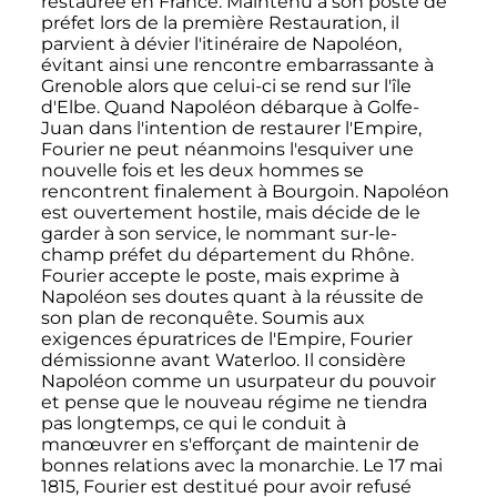
restaurée en France.
Maintenu à son poste de
préfet lors de la première Restauration, il
parvient à dévier l'itinéraire de Napoléon,
évitant ainsi une rencontre embarrassante à
Grenoble alors que celui-ci se rend sur l'île
d'Elbe. Quand Napoléon débarque à Golfe-
Juan dans l'intention de restaurer l'Empire,
Fourier ne peut néanmoins l'esquiver une
nouvelle fois et les deux hommes se
rencontrent finalement à Bourgoin. Napoléon
est ouvertement hostile,
mais décide de le
garder à son service,
le nommant sur-le-
champ préfet du département du Rhône.
Fourier accepte le poste, mais exprime à
Napoléon ses doutes quant à la réussite de
son plan de reconquête
. Soumis aux
exigences épuratrices de l'Empire, Fourier
démissionne avant Waterloo. Il considère
Napoléon comme un usurpateur du pouvoir
et pense que le nouveau régime ne tiendra
pas longtemps, ce qui le conduit à
manœuvrer en s'efforçant de maintenir de
bonnes relations avec la monarchie. Le
17 mai
1815
, Fourier est destitué pour avoir refusé