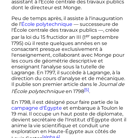
assistant à l'École centrale des travaux publics
dont le directeur est Monge.
Peu de temps après, il assiste à l'inauguration
de l’
École polytechnique
—
successeure de
l'École centrale des travaux publics
—
, créée
er
par la loi du 15 fructidor an
III
(
1
septembre
1795
) où il reste quelques années en se
consacrant presque exclusivement à
l'enseignement, collaborant avec Monge pour
les cours de géométrie descriptive et
enseignant l'analyse sous la tutelle de
Lagrange. En 1797, il succède à Lagrange, à la
direction du cours d’analyse et de mécanique.
Il publie son premier article dans le
Journal de
[5]
l'École polytechnique
en 1798
.
En 1798, il est désigné pour faire partie de la
campagne d'Égypte
et embarque à Toulon le
19 mai
. Il occupe un haut poste de diplomate,
devient secrétaire de l'Institut d'Égypte dont il
anime la vie scientifique et conduit une
exploration en Haute-Égypte aux côtés de
[alpha 4]