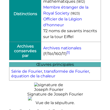
mathématiques
(
1812
)
Membre étranger de la
Royal Society
(
1823
)
Distinctions
Officier de la Légion
d'honneur‎
72 noms de savants inscrits
sur la tour Eiffel
Archives
Archives nationales
conservées
[1]
(F/1bI/160/11)
par
Œuvres principales
Série de Fourier
,
transformée de Fourier
,
équation de la chaleur
Signature de Joseph Fourier
Vue de la sépulture.