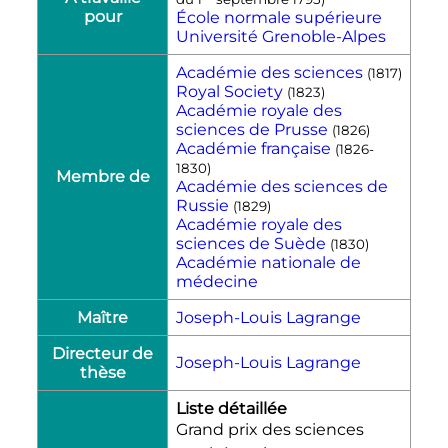
pour
École normale supérieure
Université Grenoble-Alpes
Académie des sciences
(
1817
)
Royal Society
(
1823
)
Académie royale des
sciences de Prusse
(
1826
)
Académie française
(
1826
-
1830
)
Membre de
Académie des sciences de
Russie
(
1829
)
Académie royale des
sciences de Suède
(
1830
)
Académie nationale de
médecine
Maître
Joseph-Louis Lagrange
Directeur de
Joseph-Louis Lagrange
thèse
Liste détaillée
Grand prix des sciences