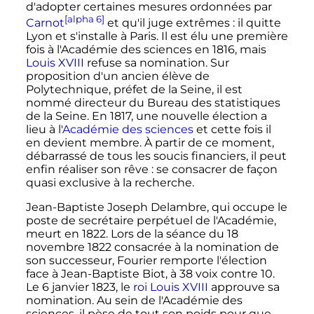
d'adopter certaines mesures ordonnées par
[alpha 6]
Carnot
et qu'il juge extrêmes
: il quitte
Lyon et s'installe à Paris. Il est élu une première
fois à l'Académie des sciences en 1816, mais
Louis
XVIII
refuse sa nomination. Sur
proposition d'un ancien élève de
Polytechnique, préfet de la Seine, il est
nommé directeur du Bureau des statistiques
de la Seine. En 1817, une nouvelle élection a
lieu à l'
Académie des sciences
et cette fois il
en devient membre. À partir de ce moment,
débarrassé de tous les soucis financiers, il peut
enfin réaliser son rêve
: se consacrer de façon
quasi exclusive à la recherche.
Jean-Baptiste Joseph Delambre, qui occupe le
poste de secrétaire perpétuel de l'Académie,
meurt en 1822. Lors de la séance du
18
novembre 1822
consacrée à la nomination de
son successeur, Fourier remporte l'élection
face à Jean-Baptiste Biot, à 38 voix contre 10.
Le
6 janvier 1823
, le
roi Louis XVIII
approuve sa
nomination. Au sein de l'Académie des
sciences, il pèse de tout son poids pour que