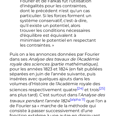
Fourier et de Farkas fut l'utilisation
d'inégalités pour les contraintes,
dont le précédent n'est qu'un cas
particulier. Si les forces forment un
système conservatif, c'est-à-dire,
qu'il existe un potentiel, alors
trouver les conditions nécessaires
d'équilibre est équivalent à
minimiser le potentiel en respectant
les contraintes. »
Puis on a les annonces données par Fourier
dans ses
Analyse des travaux de l’Académie
royale des sciences (partie mathématique)
,
pour les années 1823 et 1824 (en fait publiées
séparées en juin de l’année suivante, puis
insérées avec quelques ajouts dans les
volumes d’Histoire de l’Académie royale des
[24]
[25]
sciences respectivement quatre
et trois
ans plus tard). C’est surtout dans l’
Analyse des
[alpha 11]
travaux pendant l’année 1824
que l’on a
de Fourier sa
« marche de la méthode qui
consiste à passer successivement d’une
fonction extrême à une autre en diminuant