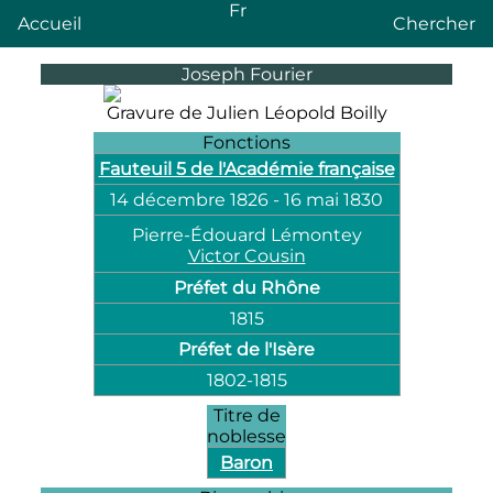
Fr
Accueil
Chercher
Joseph Fourier
Gravure de Julien Léopold Boilly
Fonctions
Fauteuil 5 de l'Académie française
14 décembre 1826
-
16 mai 1830
Pierre-Édouard Lémontey
Victor Cousin
Préfet du Rhône
1815
Préfet de l'Isère
1802
-
1815
Titre de
noblesse
Baron