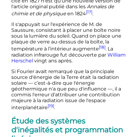
cité en 1827 n'est qu'une nouvelle version de
l'article original publié dans les
Annales de
[17]
chimie et de physique
en 1824
.
Il s'appuyait sur l'expérience de M. de
Saussure, consistant à placer une boîte noire
sous la lumière du soleil. Quand on place une
plaque de verre au-dessus de la boîte, la
[18]
température à l’intérieur augmente
. La
radiation infrarouge fut découverte par
William
Herschel
vingt ans après.
Si Fourier avait remarqué que la principale
source d'énergie de la Terre était la radiation
solaire
—
c’est-à-dire que l'énergie
géothermique n'a que peu d'influence
—
, il a
commis l'erreur d'attribuer une contribution
majeure à la radiation issue de l'espace
[19]
interplanétaire
.
Étude des systèmes
d'inégalités et programmation