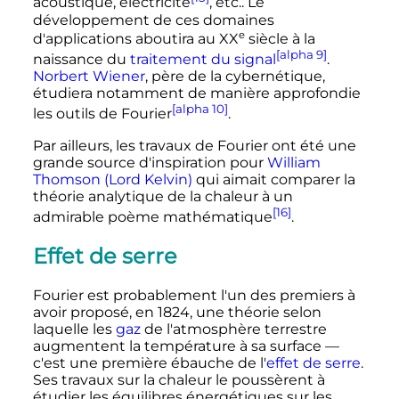
acoustique, électricité
,
etc.
. Le
développement de ces domaines
e
d'applications aboutira au
XX
siècle
à la
[alpha 9]
naissance du
traitement du signal
.
Norbert Wiener
, père de la cybernétique,
étudiera notamment de manière approfondie
[alpha 10]
les outils de Fourier
.
Par ailleurs, les travaux de Fourier ont été une
grande source d'inspiration pour
William
Thomson (Lord Kelvin)
qui aimait comparer la
théorie analytique de la chaleur à un
[16]
admirable poème mathématique
.
Effet de serre
Fourier est probablement l'un des premiers à
avoir proposé, en 1824, une théorie selon
laquelle les
gaz
de l'atmosphère terrestre
augmentent la température à sa surface
—
c'est une première ébauche de l'
effet de serre
.
Ses travaux sur la chaleur le poussèrent à
étudier les équilibres énergétiques sur les