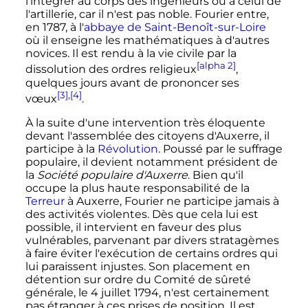
l'intégrer au corps des ingénieurs ou à celui de
l'artillerie, car il n'est pas noble. Fourier entre,
en 1787, à l'
abbaye de Saint-Benoît-sur-Loire
où il enseigne les mathématiques à d'autres
novices. Il est rendu à la vie civile par la
[alpha 2]
dissolution des ordres religieux
,
quelques jours avant de prononcer ses
[3]
,
[4]
vœux
.
À la suite d'une
intervention très éloquente
devant l'assemblée des citoyens d'Auxerre,
il
participe à la
Révolution
. Poussé par le suffrage
populaire, il devient notamment président de
la
Société populaire d'Auxerre
. Bien qu'il
occupe la plus haute responsabilité de la
Terreur
à Auxerre, Fourier ne participe jamais à
des activités violentes.
Dès que cela lui est
possible, il intervient en faveur des plus
vulnérables, parvenant par divers stratagèmes
à faire éviter l'exécution de certains ordres qui
lui paraissent injustes.
Son placement en
détention sur ordre du Comité de sûreté
générale, le
4 juillet 1794
, n'est certainement
pas étranger à ces prises de position. Il est