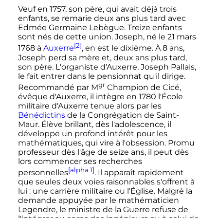
Veuf en 1757, son père, qui avait déjà trois
enfants, se remarie deux ans plus tard avec
Edmée Germaine Lebègue. Treize enfants
sont nés de cette union. Joseph, né le
21 mars
[2]
1768
à
Auxerre
, en est le dixième. À 8 ans,
Joseph perd sa mère et, deux ans plus tard,
son père. L'organiste d'Auxerre, Joseph Pallais,
le fait entrer dans le pensionnat qu'il dirige.
gr
Recommandé par
M
Champion de Cicé,
évêque d'Auxerre, il intègre en 1780 l'École
militaire d'Auxerre tenue alors par les
Bénédictins
de la Congrégation de Saint-
Maur. Élève brillant, dès l'adolescence, il
développe un profond intérêt pour les
mathématiques, qui vire à l'obsession. Promu
professeur dès l'âge de seize ans, il peut dès
lors commencer ses recherches
[alpha 1]
personnelles
. Il apparaît rapidement
que seules deux voies raisonnables s'offrent à
lui
: une carrière militaire ou l'Église. Malgré la
demande appuyée par le mathématicien
Legendre, le ministre de la Guerre refuse de