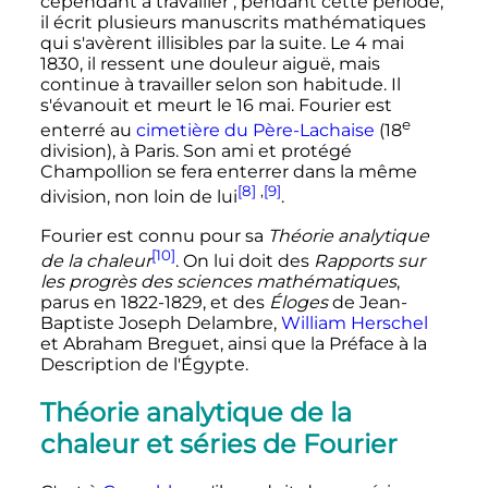
cependant à travailler
; pendant cette période,
il écrit plusieurs manuscrits mathématiques
qui s'avèrent illisibles par la suite. Le
4 mai
1830
, il ressent une douleur aiguë, mais
continue à travailler selon son habitude. Il
s'évanouit et meurt le
16 mai
. Fourier est
e
enterré au
cimetière du Père-Lachaise
(
18
division
), à Paris. Son ami et protégé
Champollion se fera enterrer dans la même
[8]
,
[9]
division, non loin de lui
.
Fourier est connu pour sa
Théorie analytique
[10]
de la chaleur
. On lui doit des
Rapports sur
les progrès des sciences mathématiques
,
parus en 1822-1829, et des
Éloges
de Jean-
Baptiste Joseph Delambre,
William Herschel
et Abraham Breguet, ainsi que la Préface à la
Description de l'Égypte.
Théorie analytique de la
chaleur et séries de Fourier