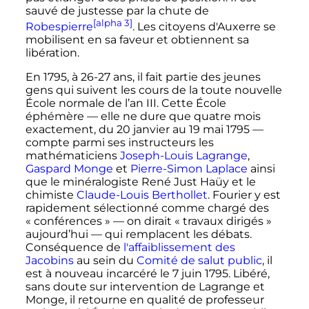
sauvé de justesse par la chute de
[alpha 3]
Robespierre
. Les citoyens d'Auxerre se
mobilisent en sa faveur et obtiennent sa
libération.
En 1795, à 26-27 ans, il fait partie des jeunes
gens qui suivent les cours de la toute nouvelle
École normale de l’an
III
. Cette École
éphémère
—
elle ne dure que quatre mois
exactement, du
20 janvier
au
19 mai 1795
—
compte parmi ses instructeurs les
mathématiciens
Joseph-Louis Lagrange
,
Gaspard Monge
et
Pierre-Simon Laplace
ainsi
que le minéralogiste René Just Haüy et le
chimiste
Claude-Louis Berthollet
. Fourier y est
rapidement sélectionné comme chargé des
«
conférences
»
—
on dirait « travaux dirigés »
aujourd’hui
—
qui remplacent les débats.
Conséquence de
l'affaiblissement des
Jacobins
au sein du
Comité de salut public
, il
est à nouveau incarcéré le
7 juin 1795
. Libéré,
sans doute sur intervention de Lagrange et
Monge, il retourne en qualité de professeur