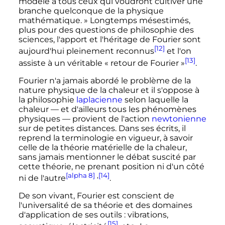
modèle à tous ceux qui voudront cultiver une
branche quelconque de la physique
mathématique. »
Longtemps mésestimés,
plus pour des questions de philosophie des
sciences, l'apport et l'héritage de Fourier sont
[12]
aujourd'hui pleinement reconnus
et l'on
[13]
assiste à un véritable
« retour de Fourier »
.
Fourier n'a jamais abordé le problème de la
nature physique de la chaleur et il s'oppose à
la philosophie
laplacienne
selon laquelle la
chaleur
—
et d'ailleurs tous les phénomènes
physiques
—
provient de l'action
newtonienne
sur de petites distances. Dans ses écrits, il
reprend la terminologie en vigueur, à savoir
celle de la théorie matérielle de la chaleur,
sans jamais mentionner le débat suscité par
cette théorie, ne prenant position ni d'un côté
[alpha 8]
,
[14]
ni de l'autre
.
De son vivant, Fourier est conscient de
l'universalité de sa théorie et des domaines
d'application de ses outils
: vibrations,
[15]