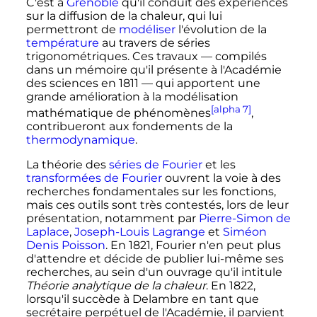
C'est à
Grenoble
qu'il conduit des expériences
sur la diffusion de la chaleur, qui lui
permettront de
modéliser
l'évolution de la
température
au travers de séries
trigonométriques. Ces travaux
—
compilés
dans un mémoire qu'il présente à l'Académie
des sciences en 1811
—
qui apportent une
grande amélioration à la modélisation
[alpha 7]
mathématique de phénomènes
,
contribueront aux fondements de la
thermodynamique
.
La théorie des
séries de Fourier
et les
transformées de Fourier
ouvrent la voie à des
recherches fondamentales sur les fonctions,
mais ces outils sont très contestés, lors de leur
présentation, notamment par
Pierre-Simon de
Laplace
,
Joseph-Louis Lagrange
et
Siméon
Denis Poisson
. En 1821, Fourier n'en peut plus
d'attendre et décide de publier lui-même ses
recherches, au sein d'un ouvrage qu'il intitule
Théorie analytique de la chaleur
. En 1822,
lorsqu'il succède à Delambre en tant que
secrétaire perpétuel de l'Académie, il parvient