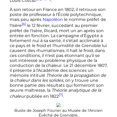
Louis Costaz
.
À son retour en France en 1802, il retrouve son
poste de professeur à l'École polytechnique,
mais peu après
Napoléon
le nomme préfet de
[6]
l'Isère
le
12 février
, succédant au premier
préfet de l'Isère, Ricard, mort un an après son
entrée en fonction. La campagne d'Égypte a
fortement nui à sa santé, il s'était acclimaté à
ce pays et le froid et l'humidité de Grenoble lui
causent des rhumatismes. Il hait le froid, dans
ces conditions, il n'est pas étonnant qu'il se
soit intéressé au problème physique de la
conduction de la chaleur. Le
21 décembre 1807
,
il présente à l'Académie des sciences un
mémoire intitulé
Théorie de la propagation de
la chaleur dans les solides
, on y trouve une
bonne partie des résultats qui formeront son
œuvre maîtresse, la
Théorie analytique de la
[7]
chaleur
publiée en 1822
.
Buste de Joseph Fourier au Musée de l'Ancien
Évêché de Grenoble.