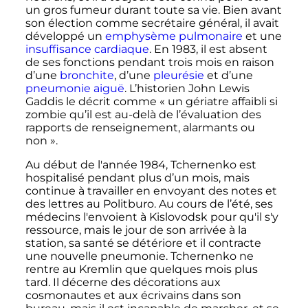
un gros fumeur durant toute sa vie. Bien avant
son élection comme secrétaire général, il avait
développé un
emphysème pulmonaire
et une
insuffisance cardiaque
. En 1983, il est absent
de ses fonctions pendant trois mois en raison
d’une
bronchite
, d’une
pleurésie
et d’une
pneumonie aiguë
. L’historien John Lewis
Gaddis le décrit comme «
un gériatre affaibli si
zombie qu’il est au-delà de l’évaluation des
rapports de renseignement, alarmants ou
non
».
Au début de l'année 1984, Tchernenko est
hospitalisé pendant plus d’un mois, mais
continue à travailler en envoyant des notes et
des lettres au Politburo. Au cours de l’été, ses
médecins l'envoient à Kislovodsk pour qu'il s'y
ressource, mais le jour de son arrivée à la
station, sa santé se détériore et il contracte
une nouvelle pneumonie. Tchernenko ne
rentre au Kremlin que quelques mois plus
tard. Il décerne des décorations aux
cosmonautes et aux écrivains dans son