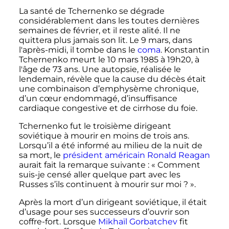
La santé de Tchernenko se dégrade
considérablement dans les toutes dernières
semaines de février, et il reste alité. Il ne
quittera plus jamais son lit. Le 9 mars, dans
l'après-midi, il tombe dans le
coma
. Konstantin
Tchernenko meurt le 10 mars 1985 à 19h20, à
l'âge de 73 ans. Une autopsie, réalisée le
lendemain, révèle que la cause du décès était
une combinaison d’emphysème chronique,
d’un cœur endommagé, d’insuffisance
cardiaque congestive et de cirrhose du foie.
Tchernenko fut le troisième dirigeant
soviétique à mourir en moins de trois ans.
Lorsqu’il a été informé au milieu de la nuit de
sa mort, le
président américain
Ronald Reagan
aurait fait la remarque suivante
: «
Comment
suis-je censé aller quelque part avec les
Russes s’ils continuent à mourir sur moi
?
».
Après la mort d’un dirigeant soviétique, il était
d’usage pour ses successeurs d’ouvrir son
coffre-fort. Lorsque
Mikhaïl Gorbatchev
fit