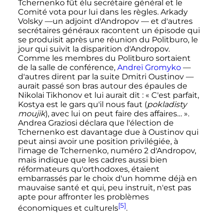
Tchernenko fût élu secrétaire général et le
Comité vota pour lui dans les règles. Arkady
Volsky —un adjoint d'Andropov — et d'autres
secrétaires généraux racontent un épisode qui
se produisit après une réunion du Politburo, le
jour qui suivit la disparition d'Andropov.
Comme les membres du Politburo sortaient
de la salle de conférence,
Andreï Gromyko
—
d'autres dirent par la suite
Dmitri Oustinov
—
aurait passé son bras autour des épaules de
Nikolai Tikhonov et lui aurait dit
: «
C'est parfait,
Kostya est le gars qu'il nous faut (
pokladisty
moujik
), avec lui on peut faire des affaires…
».
Andrea Graziosi déclara que l'élection de
Tchernenko est davantage due à Oustinov qui
peut ainsi avoir une position privilégiée, à
l'image de Tchernenko, numéro 2 d'Andropov,
mais indique que les cadres aussi bien
réformateurs qu'orthodoxes, étaient
embarrassés par le choix d'un homme déjà en
mauvaise santé et qui, peu instruit, n'est pas
apte pour affronter les problèmes
[5]
économiques et culturels
.