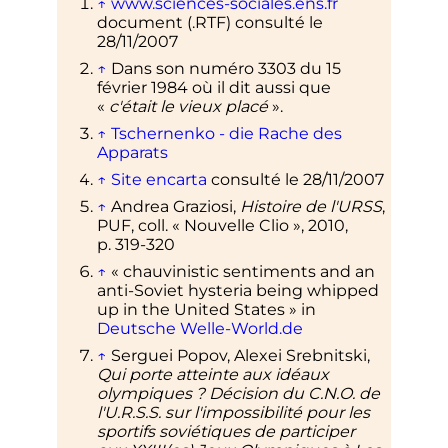
↑
www.sciences-sociales.ens.fr
document (.RTF) consulté le
28/11/2007
↑
Dans son numéro 3303 du 15
février 1984 où il dit aussi que
«
c'était le vieux placé
».
↑
Tschernenko - die Rache des
Apparats
↑
Site encarta
consulté le 28/11/2007
↑
Andrea Graziosi,
Histoire de l'URSS
,
PUF,
coll.
«
Nouvelle Clio
»,
2010
,
p.
319-320
↑
«
chauvinistic sentiments and an
anti-Soviet hysteria being whipped
up in the United States
» in
Deutsche Welle-World.de
↑
Serguei Popov, Alexei Srebnitski,
Qui porte atteinte aux idéaux
olympiques
? Décision du C.N.O. de
l'U.R.S.S. sur l'impossibilité pour les
sportifs soviétiques de participer