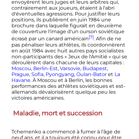
envoyèrent leurs juges et leurs arbitres qui,
contrairement aux joueurs, étaient à l'abri
d'éventuelles agressions. Pour justifier leurs
positions, ils publièrent en
juin 1984
une
brochure dans laquelle figurait en deuxième
de couverture l'image d'un ourson soviétique
[7]
écrasé par un canard américain
. Afin de ne
pas pénaliser leurs athlètes, ils coordonnèrent
en
août 1984
avec huit autres pays socialistes
non-participants des «
Jeux de l'Amitié
» qui se
déroulèrent dans chacune de leurs capitales
:
Moscou
,
Berlin-Est
,
Varsovie
,
Budapest
,
Prague
,
Sofia
,
Pyongyang
,
Oulan-Bator
et
La
Havane
. À Moscou et à Berlin, les bonnes
performances des athlètes soviétiques et est-
allemands dévalorisèrent quelque peu les
victoires américaines.
Maladie, mort et succession
Tchernenko a commencé à fumer à l’âge de
neuf ans, et il a toujours été connu pour être