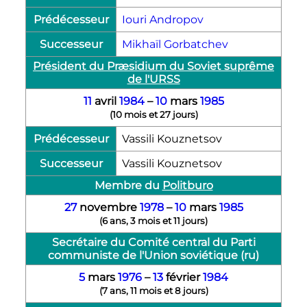
Prédécesseur
Iouri Andropov
Successeur
Mikhaïl Gorbatchev
Président du Præsidium du Soviet suprême
de l'URSS
11
avril
1984
–
10
mars
1985
(
10 mois et 27 jours
)
Prédécesseur
Vassili Kouznetsov
Successeur
Vassili Kouznetsov
Membre du
Politburo
27
novembre
1978
–
10
mars
1985
(
6 ans, 3 mois et 11 jours
)
Secrétaire du Comité central du Parti
communiste de l'Union soviétique
(ru)
5
mars
1976
–
13
février
1984
(
7 ans, 11 mois et 8 jours
)