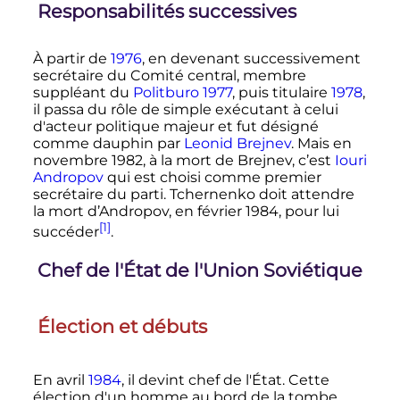
Responsabilités successives
À partir de
1976
, en devenant successivement
secrétaire du Comité central, membre
suppléant du
Politburo
1977
, puis titulaire
1978
,
il passa du rôle de simple exécutant à celui
d'acteur politique majeur et fut désigné
comme dauphin par
Leonid Brejnev
. Mais en
novembre 1982
, à la mort de Brejnev, c’est
Iouri
Andropov
qui est choisi comme premier
secrétaire du parti. Tchernenko doit attendre
la mort d’Andropov, en
février 1984
, pour lui
[1]
succéder
.
Chef de l'État de l'Union Soviétique
Élection et débuts
En avril
1984
, il devint chef de l'État. Cette
élection d'un homme au bord de la tombe