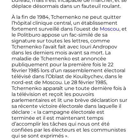
bureau, mais il est incapable de marcher, et se
déplace désormais dans un fauteuil roulant.
À la fin de 1984, Tchernenko ne peut quitter
l’hôpital clinique central, un établissement
fortement surveillé dans l’ouest de
Moscou
, et
le Politburo appose un fac-similé de sa
signature sur toutes les lettres, comme
Tchernenko l’avait fait avec Iouri Andropov
dans les derniers mois avant sa mort. La
maladie de Tchernenko est annoncée
publiquement pour la première fois le 22
février 1985 lors d’un rassemblement électoral
télévisé dans l’Oblast de Kouïbychev, dans le
nord-est de Moscou. Le 28 février 1985,
Tchernenko apparaît une toute dernière fois à
la télévision et reçoit les pouvoirs
parlementaires et lit une brève déclaration sur
sa récente victoire électorale dans laquelle il
déclare
: «
la campagne électorale est
terminée et il est maintenant temps
d’accomplir les tâches qui nous ont été
confiées par les électeurs et les communistes
qui se sont exprimés
».