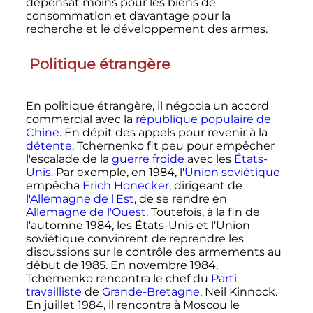
dépensât moins pour les biens de
consommation et davantage pour la
recherche et le développement des armes.
Politique étrangère
En politique étrangère, il négocia un accord
commercial avec la
république populaire de
Chine
. En dépit des appels pour revenir à la
détente
, Tchernenko fit peu pour empêcher
l'escalade de la
guerre froide
avec les
États-
Unis
. Par exemple, en 1984, l'
Union soviétique
empêcha
Erich Honecker
, dirigeant de
l'
Allemagne de l'Est
, de se rendre en
Allemagne de l'Ouest
. Toutefois, à la fin de
l'automne 1984, les États-Unis et l'Union
soviétique convinrent de reprendre les
discussions sur le contrôle des armements au
début de 1985. En
novembre 1984
,
Tchernenko rencontra le chef du
Parti
travailliste
de
Grande-Bretagne
, Neil Kinnock.
En
juillet 1984
, il rencontra à Moscou le