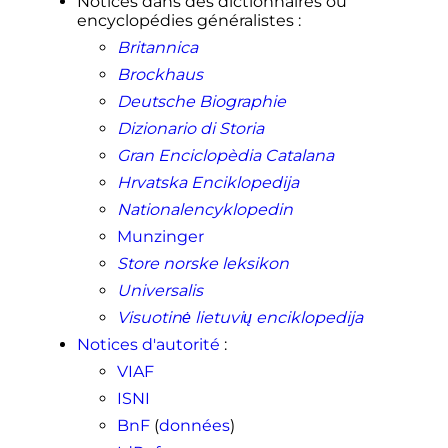
Notices dans des dictionnaires ou
encyclopédies généralistes
:
Britannica
Brockhaus
Deutsche Biographie
Dizionario di Storia
Gran Enciclopèdia Catalana
Hrvatska Enciklopedija
Nationalencyklopedin
Munzinger
Store norske leksikon
Universalis
Visuotinė lietuvių enciklopedija
Notices d'autorité
:
VIAF
ISNI
BnF
(
données
)