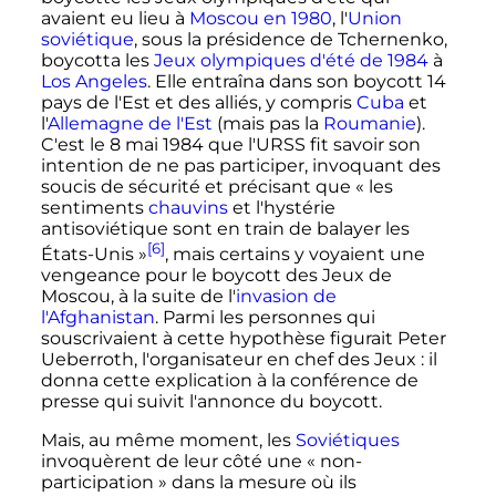
avaient eu lieu à
Moscou en 1980
, l'
Union
soviétique
, sous la présidence de Tchernenko,
boycotta les
Jeux olympiques d'été de 1984
à
Los Angeles
. Elle entraîna dans son boycott 14
pays de l'Est et des alliés, y compris
Cuba
et
l'
Allemagne de l'Est
(mais pas la
Roumanie
).
C'est le
8 mai 1984
que l'URSS fit savoir son
intention de ne pas participer, invoquant des
soucis de sécurité et précisant que
« les
sentiments
chauvins
et l'hystérie
antisoviétique sont en train de balayer les
[6]
États-Unis »
, mais certains y voyaient une
vengeance pour le boycott des Jeux de
Moscou, à la suite de l'
invasion de
l'Afghanistan
. Parmi les personnes qui
souscrivaient à cette hypothèse figurait Peter
Ueberroth, l'organisateur en chef des Jeux
: il
donna cette explication à la conférence de
presse qui suivit l'annonce du boycott.
Mais, au même moment, les
Soviétiques
invoquèrent de leur côté une
« non-
participation »
dans la mesure où ils