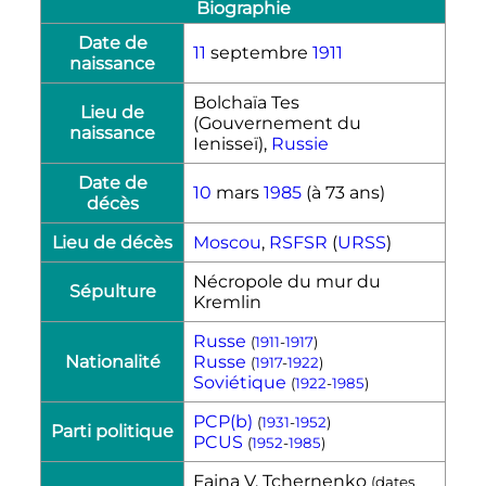
Biographie
Date de
11
septembre
1911
naissance
Bolchaïa Tes
Lieu de
(Gouvernement du
naissance
Ienisseï),
Russie
Date de
10
mars
1985
(à 73 ans)
décès
Lieu de décès
Moscou
,
RSFSR
(
URSS
)
Nécropole du mur du
Sépulture
Kremlin
Russe
(
1911
-
1917
)
Nationalité
Russe
(
1917
-
1922
)
Soviétique
(
1922
-
1985
)
PCP(b)
(
1931
-
1952
)
Parti politique
PCUS
(
1952
-
1985
)
Faina V. Tchernenko
(dates