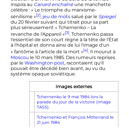
inspira au
Canard enchaîné
une manchette
célèbre
: «
Le triomphe du marxisme-
[2]
sénilisme
»
,
jeu de mots
salué par le
Spiegel
du
20 février
suivant qui titrait pour sa part
plus sérieusement «
Tchernenko – La
[3]
revanche de l'Appareil
»
. Tchernenko passa
l'essentiel de son court règne à la tête de l'État
à l'hôpital et donna ainsi de lui l'image d'un
[4]
«
fantôme à l'article de la mort
»
. Il mourut à
Moscou
le
10 mars 1985
. Des rumeurs reprises
par le
Washington post
, racontaient qu'il
pouvait être décédé bien avant, au vu du
système opaque soviétique.
Images externes
Tchernenko le 9 mai 1984 lors la
parade du jour de la victoire (image
TASS)
.
Tchernenko et François Mitterrand le
21 juin 1984