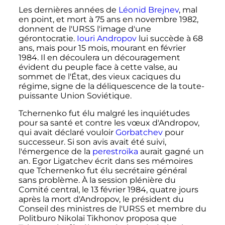
Les dernières années de
Léonid Brejnev
, mal
en point, et mort à 75 ans en
novembre 1982
,
donnent de l'URSS l'image d'une
gérontocratie.
Iouri Andropov
lui succède à 68
ans, mais pour 15 mois, mourant en
février
1984
. Il en découlera un découragement
évident du peuple face à cette valse, au
sommet de l'État, des vieux caciques du
régime, signe de la déliquescence de la toute-
puissante Union Soviétique.
Tchernenko fut élu malgré les inquiétudes
pour sa santé et contre les vœux d'Andropov,
qui avait déclaré vouloir
Gorbatchev
pour
successeur. Si son avis avait été suivi,
l'émergence de la
perestroïka
aurait gagné un
an. Egor Ligatchev écrit dans ses mémoires
que Tchernenko fut élu secrétaire général
sans problème. À la session plénière du
Comité central, le
13 février 1984
, quatre jours
après la mort d'Andropov, le président du
Conseil des ministres de l'URSS et membre du
Politburo Nikolaï Tikhonov proposa que