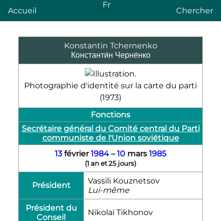
Fr
Accueil
Chercher
Konstantin Tchernenko
Константи́н Черне́нко
Photographie d'identité sur la carte du parti
(1973)
Fonctions
Secrétaire général du Comité central du Parti
communiste de l'Union soviétique
13
février
1984
–
10
mars
1985
(
1 an et 25 jours
)
Vassili Kouznetsov
Président
Lui-même
Président du
Nikolaï Tikhonov
Conseil