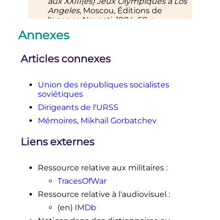
aux XXIII
(es)
Jeux Olympiques à Los
Angeles
, Moscou, Éditions de
l'agence Novosti, 1984, 68 p.
Annexes
Articles connexes
Union des républiques socialistes
soviétiques
Dirigeants de l'URSS
Mémoires
,
Mikhaïl Gorbatchev
Liens externes
Ressource relative aux militaires
:
TracesOfWar
Ressource relative à l'audiovisuel
:
(en)
IMDb