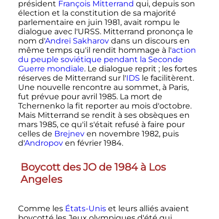
président
François Mitterrand
qui, depuis son
élection et la constitution de sa majorité
parlementaire en
juin 1981
, avait rompu le
dialogue avec l'URSS. Mitterrand prononça le
nom d'
Andreï Sakharov
dans un discours en
même temps qu'il rendit hommage à l'
action
du peuple soviétique pendant la Seconde
Guerre mondiale
. Le dialogue reprit
; les fortes
réserves de Mitterrand sur l'
IDS
le facilitèrent.
Une nouvelle rencontre au sommet, à Paris,
fut prévue pour
avril 1985
. La mort de
Tchernenko la fit reporter au mois d'octobre.
Mais Mitterrand se rendit à ses obsèques en
mars 1985
, ce qu'il s'était refusé à faire pour
celles de
Brejnev
en
novembre 1982
, puis
d'
Andropov
en
février 1984
.
Boycott des JO de 1984 à Los
Angeles
Comme les
États-Unis
et leurs alliés avaient
boycotté les Jeux olympiques d'été qui