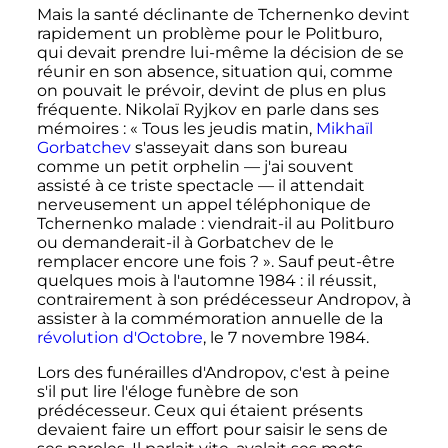
Mais la santé déclinante de Tchernenko devint
rapidement un problème pour le Politburo,
qui devait prendre lui-même la décision de se
réunir en son absence, situation qui, comme
on pouvait le prévoir, devint de plus en plus
fréquente. Nikolaï Ryjkov en parle dans ses
mémoires
: «
Tous les jeudis matin,
Mikhaïl
Gorbatchev
s'asseyait dans son bureau
comme un petit orphelin
—
j'ai souvent
assisté à ce triste spectacle
—
il attendait
nerveusement un appel téléphonique de
Tchernenko malade
: viendrait-il au Politburo
ou demanderait-il à Gorbatchev de le
remplacer encore une fois
?
». Sauf peut-être
quelques mois à l'automne 1984
: il réussit,
contrairement à son prédécesseur Andropov, à
assister à la commémoration annuelle de la
révolution d'Octobre
, le
7 novembre 1984
.
Lors des funérailles d'Andropov, c'est à peine
s'il put lire l'éloge funèbre de son
prédécesseur. Ceux qui étaient présents
devaient faire un effort pour saisir le sens de