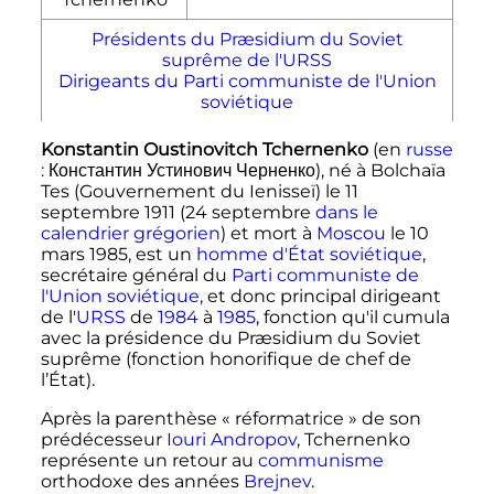
Présidents du Præsidium du Soviet
suprême de l'URSS
Dirigeants du Parti communiste de l'Union
soviétique
Konstantin Oustinovitch Tchernenko
(en
russe
:
Константин Устинович Черненко
), né à Bolchaïa
Tes (Gouvernement du Ienisseï) le
11
septembre 1911
(
24 septembre
dans le
calendrier grégorien
)
et mort à
Moscou
le
10
mars 1985
, est un
homme d'État
soviétique
,
secrétaire général du
Parti communiste de
l'Union soviétique
, et donc principal dirigeant
de l'
URSS
de
1984
à
1985
, fonction qu'il cumula
avec la présidence du Præsidium du Soviet
suprême (fonction honorifique de chef de
l’État).
Après la parenthèse
« réformatrice »
de son
prédécesseur
Iouri Andropov
, Tchernenko
représente un retour au
communisme
orthodoxe des années
Brejnev
.