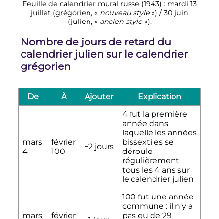
Feuille de calendrier mural russe (1943)
: mardi
13
juillet
(grégorien, «
nouveau style
») /
30 juin
(julien, «
ancien style
»).
Nombre de jours de retard du
calendrier julien sur le calendrier
grégorien
De
À
Ajouter
Explication
4 fut la première
année dans
laquelle les années
mars
février
bissextiles se
−2 jours
4
100
déroule
régulièrement
tous les 4 ans sur
le calendrier julien
100 fut une année
commune
: il n'y a
mars
février
pas eu de
29