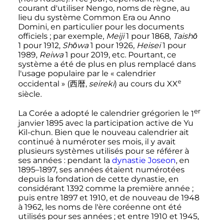
courant d'utiliser
Nengo
, noms de règne, au
lieu du système
Common Era
ou
Anno
Domini
, en particulier pour les documents
officiels
; par exemple,
Meiji
1 pour 1868,
Taishō
1 pour 1912,
Shōwa
1 pour 1926,
Heisei
1 pour
1989,
Reiwa
1 pour 2019
,
etc.
Pourtant, ce
système a été de plus en plus remplacé dans
l'usage populaire par le «
calendrier
e
occidental
» (
西暦
,
seireki
) au cours du
XX
siècle
.
er
La Corée a adopté le calendrier grégorien le
1
janvier 1895
avec la participation active de Yu
Kil-chun. Bien que le nouveau calendrier ait
continué à numéroter ses mois, il y avait
plusieurs systèmes utilisés pour se référer à
ses années
: pendant la
dynastie Joseon
, en
1895–1897, ses années étaient numérotées
depuis la fondation de cette dynastie, en
considérant 1392 comme la première année
;
puis entre 1897 et 1910, et de nouveau de 1948
à 1962, les noms de l'ère coréenne ont été
utilisés pour ses années
; et entre 1910 et 1945,