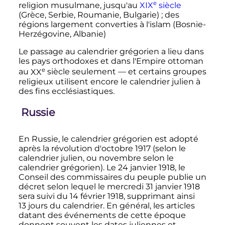
e
religion musulmane, jusqu'au
XIX
siècle
(Grèce, Serbie, Roumanie, Bulgarie)
; des
régions largement converties à l'islam (Bosnie-
Herzégovine, Albanie)
Le passage au calendrier grégorien a lieu dans
les pays orthodoxes et dans l'Empire ottoman
e
au
XX
siècle
seulement
—
et certains groupes
religieux utilisent encore le calendrier julien à
des fins ecclésiastiques
.
Russie
En Russie, le calendrier grégorien est adopté
après la révolution d'
octobre 1917
(selon le
calendrier julien, ou novembre selon le
calendrier grégorien). Le
24 janvier 1918
, le
Conseil des commissaires du peuple publie un
décret selon lequel le mercredi
31 janvier 1918
sera suivi du
14 février 1918
, supprimant ainsi
13 jours
du calendrier. En général, les articles
datant des événements de cette époque
donnent souvent les dates juliennes et