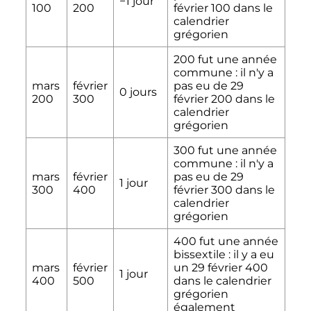
−1 jour
100
200
février 100
dans le
calendrier
grégorien
200 fut une année
commune
: il n'y a
mars
février
pas eu de
29
0 jours
200
300
février 200
dans le
calendrier
grégorien
300 fut une année
commune
: il n'y a
mars
février
pas eu de
29
1 jour
300
400
février 300
dans le
calendrier
grégorien
400 fut une année
bissextile
: il y a eu
mars
février
un
29 février 400
1 jour
400
500
dans le calendrier
grégorien
également