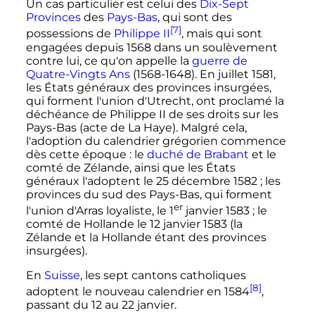
Un cas particulier est celui des
Dix-Sept
Provinces
des
Pays-Bas
, qui sont des
[7]
possessions de
Philippe
II
, mais qui sont
engagées depuis 1568 dans un soulèvement
contre lui, ce qu'on appelle la
guerre de
Quatre-Vingts Ans
(1568-1648). En
juillet 1581
,
les États généraux des provinces insurgées,
qui forment l'union d'Utrecht, ont proclamé la
déchéance de
Philippe
II
de ses droits sur les
Pays-Bas (acte de La Haye). Malgré cela,
l'adoption du calendrier grégorien commence
dès cette époque
: le
duché de Brabant
et le
comté de Zélande,
ainsi que les États
généraux
l'adoptent le
25 décembre 1582
; les
provinces du sud des Pays-Bas, qui forment
er
l'union d'Arras loyaliste, le
1
janvier 1583
; le
comté de Hollande le
12 janvier 1583
(la
Zélande et la Hollande étant des provinces
insurgées).
En
Suisse
, les sept cantons catholiques
[8]
adoptent le nouveau calendrier en 1584
,
passant du 12 au
22 janvier
.