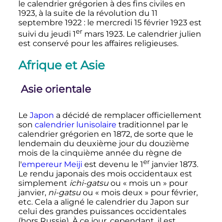
le calendrier grégorien à des fins civiles en
1923, à la suite de la révolution du
11
septembre 1922
: le mercredi
15 février 1923
est
er
suivi du jeudi
1
mars 1923
. Le calendrier julien
est conservé pour les affaires religieuses.
Afrique et Asie
Asie orientale
Le
Japon
a décidé de remplacer officiellement
son
calendrier lunisolaire
traditionnel par le
calendrier grégorien en 1872, de sorte que le
lendemain du deuxième jour du douzième
mois de la cinquième année du règne de
er
l'
empereur Meiji
est devenu le
1
janvier 1873
.
Le rendu japonais des mois occidentaux est
simplement
ichi-gatsu
ou «
mois un
» pour
janvier,
ni-gatsu
ou «
mois deux
» pour février
,
etc.
Cela a aligné le calendrier du Japon sur
celui des grandes puissances occidentales
(hors Russie). À ce jour, cependant, il est