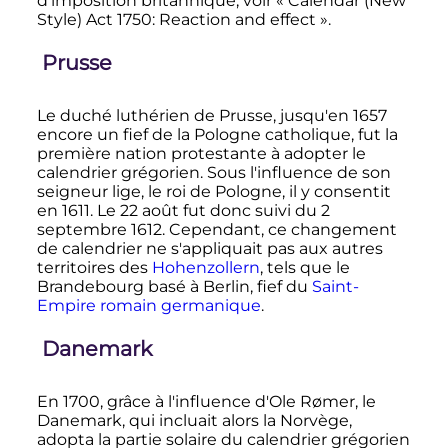
d'imposition britannique, voir «
Calendar (New
Style) Act 1750: Reaction and effect
».
Prusse
Le duché luthérien de Prusse, jusqu'en 1657
encore un fief de la Pologne catholique, fut la
première nation protestante à adopter le
calendrier grégorien. Sous l'influence de son
seigneur lige, le roi de Pologne, il y consentit
en 1611. Le
22 août
fut donc suivi du
2
septembre 1612
. Cependant, ce changement
de calendrier ne s'appliquait pas aux autres
territoires des
Hohenzollern
, tels que le
Brandebourg basé à Berlin, fief du
Saint-
Empire romain germanique
.
Danemark
En 1700, grâce à l'influence d'Ole Rømer, le
Danemark, qui incluait alors la Norvège,
adopta la partie solaire du calendrier grégorien