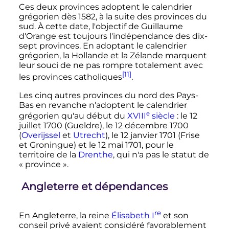
Ces deux provinces adoptent le calendrier
grégorien dès 1582, à la suite des provinces du
sud. À cette date, l'objectif de Guillaume
d'Orange est toujours l'indépendance des dix-
sept provinces. En adoptant le calendrier
grégorien, la Hollande et la Zélande marquent
leur souci de ne pas rompre totalement avec
[11]
les provinces catholiques
.
Les cinq autres provinces du nord des Pays-
Bas en revanche n'adoptent le calendrier
e
grégorien qu'au début du
XVIII
siècle
: le
12
juillet 1700
(Gueldre), le
12 décembre 1700
(
Overijssel
et
Utrecht
), le
12 janvier 1701
(Frise
et Groningue) et le
12 mai 1701
, pour le
territoire de la
Drenthe
, qui n'a pas le statut de
«
province
».
Angleterre et dépendances
re
En Angleterre, la reine
Élisabeth
I
et son
conseil privé avaient considéré favorablement