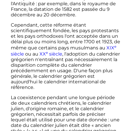
l'Antiquité
: par exemple, dans le royaume de
France, la datation de 1582 est passée du 9
décembre au 20 décembre.
Cependant, cette réforme étant
scientifiquement fondée, les pays protestants
et les pays orthodoxes l'ont acceptée dans un
délai plus ou moins long, entre 1700 et 1923, de
e
même que certains pays musulmans au
XIX
e
siècle
ou au
XX
siècle
, l'adoption du calendrier
grégorien n'entraînant pas nécessairement la
disparition complète du calendrier
précédemment en usage. D'une façon plus
générale, le calendrier grégorien est
aujourd'hui le calendrier international de
référence.
La coexistence pendant une longue période
de deux calendriers chrétiens, le calendrier
julien, d'origine romaine, et le calendrier
grégorien, nécessitait parfois de préciser
lequel était utilisé pour une date donnée
: une
date du calendrier julien était dite «
ancien
style
» («
a.s.
») et une du calendrier grégorien