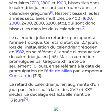
séculaires
1700
,
1800
et
1900
, bissextiles dans
le calendrier julien, sont communes dans le
[1]
calendrier grégorien
. Restent bissextiles les
années séculaires multiples de 400 (
1600
,
2000
, 2400, 2800, 3200
,
etc.
), qui sont donc
[2]
bissextiles dans les deux calendriers
.
Le calendrier julien «
retarde
» par rapport à
l'année tropique. Ce retard était de
12,7 jours
lors de l'instauration du calendrier grégorien
en
1582
, en se référant à l'année d'instauration
du calendrier julien (-45). Mais la correction
promulguée par Grégoire XIII a été de
seulement
10 jours
, en se référant à la date de
promulgation de l'
édit de Milan
par l'empereur
Constantin
(313).
Le retard du calendrier julien augmente d'un
e
e
jour par siècle, sauf à la fin des
XVI
et
XX
siècles
. Le décalage est actuellement de
[3]
13 jours
.