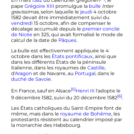
En mars
1582
du calendrier grégorien
, le
pape
Grégoire
XIII
promulgue la
bulle
Inter
gravissimas
, selon laquelle le
jeudi
4 octobre
1582
devait être immédiatement suivi du
vendredi
15 octobre
, afin de compenser le
décalage accumulé depuis le
premier concile
de Nicée
en 325, qui avait formalisé le mode de
calcul de la date de
Pâques
.
La bulle est effectivement appliquée le 4
octobre dans les
États pontificaux
, ainsi que
dans les différents États de la péninsule
italienne, dans les royaumes de
Castille
,
d'
Aragon
et de Navarre, au
Portugal
, dans le
duché de Savoie
.
[5]
En France, sauf en Alsace
Henri
III
l'adopte le
[6]
9 décembre 1582
, suivi du
20 décembre 1582
.
Les États catholiques du Saint-Empire font de
même, mais dans le
royaume de Bohême
, les
protestants résistent au calendrier imposé par
la monarchie des Habsbourg.