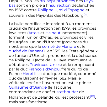
Depuis 1568, les
dix-sept provinces
des
Pays-
bas
sont en proie à l'
insurrection
déclenchée
en 1568 contre
Philippe II
,
roi d'Espagne
et
[9]
souverain des Pays-Bas des Habsbourg
.
La bulle pontificale intervient à un moment
crucial de l'insurrection
: en 1579, les provinces
loyalistes (
Artois
et
Hainaut
, notamment)
forment l'union d'Arras, les provinces et villes
insurgées l'union d'Utrecht (provinces du
nord, ainsi que le
comté de Flandre
et le
duché de Brabant
)
; en 1581, les États généraux
de l'union d'Utrecht prononcent la déchéance
de Philippe II (acte de La Haye, marquant le
début des
Provinces-Unies
) et le remplacent
par le duc
François d'Anjou
, frère du roi de
France
Henri III
, catholique modéré, couronné
duc de Brabant en février 1582. Mais le
véritable chef de l'insurrection est le prince
Guillaume d'Orange
(le Taciturne),
commandant en chef et
stathouder
de
[10]
Hollande et de Zélande, qui est protestant
,
mais sans fanatisme.