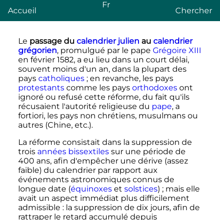
Fr
Accueil
Chercher
Le
passage du
calendrier julien
au
calendrier
grégorien
, promulgué par le pape
Grégoire XIII
en février 1582, a eu lieu dans un court délai,
souvent moins d'un an, dans la plupart des
pays
catholiques
; en revanche, les pays
protestants
comme les pays
orthodoxes
ont
ignoré ou refusé cette réforme, du fait qu'ils
récusaient l'autorité religieuse du
pape
, a
fortiori, les pays non chrétiens, musulmans ou
autres (Chine, etc.).
La réforme consistait dans la suppression de
trois
années bissextiles
sur une période de
400 ans, afin d'empêcher une dérive (assez
faible) du calendrier par rapport aux
événements astronomiques connus de
longue date (
équinoxes
et
solstices
)
; mais elle
avait un aspect immédiat plus difficilement
admissible
: la suppression de dix jours, afin de
rattraper le retard accumulé depuis