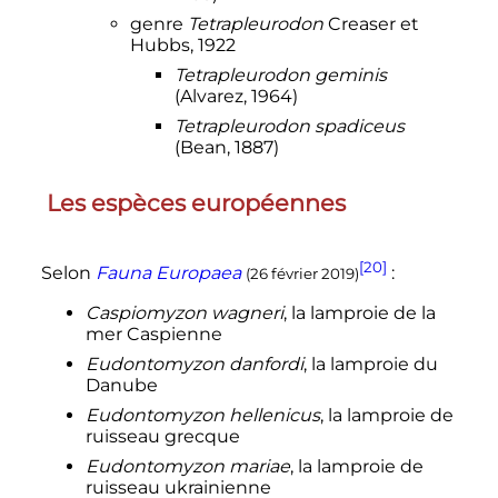
genre
Tetrapleurodon
Creaser et
Hubbs, 1922
Tetrapleurodon geminis
(Alvarez, 1964)
Tetrapleurodon spadiceus
(Bean, 1887)
Les espèces européennes
[20]
Selon
Fauna Europaea
:
(26 février 2019)
Caspiomyzon wagneri
, la lamproie de la
mer Caspienne
Eudontomyzon danfordi
, la lamproie du
Danube
Eudontomyzon hellenicus
, la lamproie de
ruisseau grecque
Eudontomyzon mariae
, la lamproie de
ruisseau ukrainienne