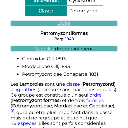
Infra-embr.
Cyclostomi
Classe
Petromyzonti
Ordre
Petromyzontiformes
Berg,
1940
Familles
de rang inférieur
Geotriidae Gill, 1893
Mordaciidae Gill, 1893
Petromyzontidae Bonaparte, 1831
Les
Lamproies
sont une
classe
(
Petromyzonti
)
d'
agnathes
(animaux sans mâchoires mobiles).
Ce groupe est constitué d'un seul
ordre
(
Petromyzontiformes
) et de trois
familles
(
Petromyzontidae
,
Mordaciidae
et
Geotriidae
)
[1]
, qui a pu être plus important dans le passé
mais qui ne regroupe aujourd'hui que
49
espèces
. Elles sont parfois considérées