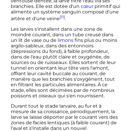
ventouse dentée, la larve filtre l'eau via ses
branchies. Elle est dotée d'un
cœur
primitif qui
alimente un système sanguin composé d'une
[11]
artère et d'une veine
.
Les larves s'installent dans une zone de
moindre courant, dans un tube creusé dans
un lit de vase ou de
limons
fins plus ou moins
argilo-sableux, dans des entonnoirs
(dépressions du fond), à faible profondeur,
dans de l'eau plutôt claire et oxygénée, de
sources ou de ruisseaux. Elles sortent de leur
tunnel en orientant leur tête vers l'amont,
offrant leur cavité buccale au courant, de
manière que les branchies s'oxygènent, tout
en filtrant les particules alimentaires. À ce
stade, elles sont décimées par de nombreux
poissons et oiseaux qui s'en nourrissent.
Durant tout le stade larvaire, au fur et à
mesure de sa croissance, périodiquement, la
larve se laisse déporter par le courant vers des
zones de faciès lentiques (à faible courant) de
l'aval et s'installe dans un nouvel