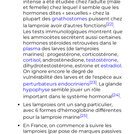
intense a été étudiée chez l'adulte (mâle
et femelle) chez lequel il semble que les
hormones dites «
sexuelles
» chez la
plupart des
gnathostomes
puissent chez
[22]
la lamproie avoir d'autres fonctions
.
Les tests immunologiques montrent que
les ammocètes secrètent aussi certaines
hormones stéroïdes retrouvées dans le
plasma
des larves (de lamproies
marines)
: progestérone, corticostérone,
cortisol
, androstènedione,
testostérone
,
dihydrotestostérone, estrone et
estradiol
.
On ignore encore le degré de
vulnérabilité des larves et de l'espèce aux
[23]
perturbateurs endocriniens
. La glande
hypophyse
semble jouer un rôle
[24]
important dans le système hormonal
.
Les lamproies ont un sang particulier,
avec 6 formes d'hémoglobine différentes
[25]
pour la lamproie marine
.
En France, on commence à suivre les
lamproies (par pose de marques passives