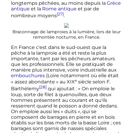
longtemps pêchées, au moins depuis la
Grèce
antique
et la
Rome antique
et par de
[27]
nombreux moyens
.
Braconnage de lamproies à la lumière, lors de leur
remontée nocturne, en France.
En France c'est dans le sud-ouest que la
pêche à la lamproie a été et reste la plus
importante, tant par les pêcheurs amateurs
que les professionnels. Elle se pratiquait de
manière plus intensive, voire industrielle aux
embouchures
(Loire notamment où elle était
e
«
assez abondante
» au
XIX
siècle
selon F.
[28]
Barthélemy
qui ajoutait
:
« On emploie le
loup, sorte de filet à quenouilles, que deux
hommes présentent au courant et qu'ils
resserrent quand le poisson a donné dedans.
On emploie aussi les « duits », qui se
composent de barrages en pierre et en bois
établis sur les bras morts de la basse Loire ; ces
barrages sont garnis de nasses spéciales