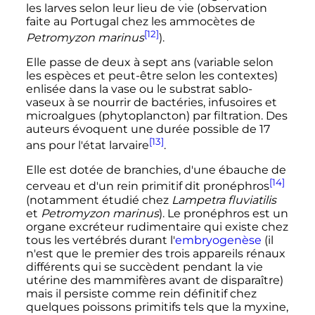
les larves selon leur lieu de vie (observation
faite au Portugal chez les ammocètes de
[12]
Petromyzon marinus
).
Elle passe de deux à sept ans (variable selon
les espèces et peut-être selon les contextes)
enlisée dans la vase ou le substrat sablo-
vaseux à se nourrir de bactéries, infusoires et
microalgues (phytoplancton) par filtration. Des
auteurs évoquent une durée possible de 17
[13]
ans pour l'état larvaire
.
Elle est dotée de branchies, d'une ébauche de
[14]
cerveau et d'un rein primitif dit pronéphros
(notamment étudié chez
Lampetra fluviatilis
et
Petromyzon marinus
). Le pronéphros est un
organe excréteur rudimentaire qui existe chez
tous les vertébrés durant l'
embryogenèse
(il
n'est que le premier des trois appareils rénaux
différents qui se succèdent pendant la vie
utérine des mammifères avant de disparaître)
mais il persiste comme rein définitif chez
quelques poissons primitifs tels que la myxine,