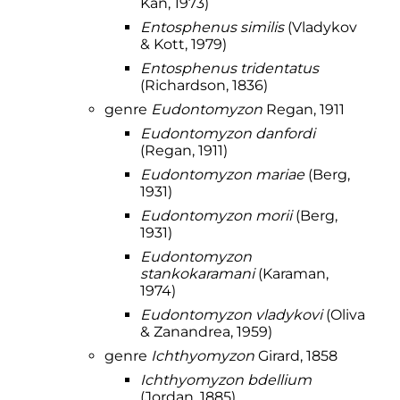
Kan, 1973)
Entosphenus similis
(Vladykov
& Kott, 1979)
Entosphenus tridentatus
(Richardson, 1836)
genre
Eudontomyzon
Regan, 1911
Eudontomyzon danfordi
(Regan, 1911)
Eudontomyzon mariae
(Berg,
1931)
Eudontomyzon morii
(Berg,
1931)
Eudontomyzon
stankokaramani
(Karaman,
1974)
Eudontomyzon vladykovi
(Oliva
& Zanandrea, 1959)
genre
Ichthyomyzon
Girard, 1858
Ichthyomyzon bdellium
(Jordan, 1885)