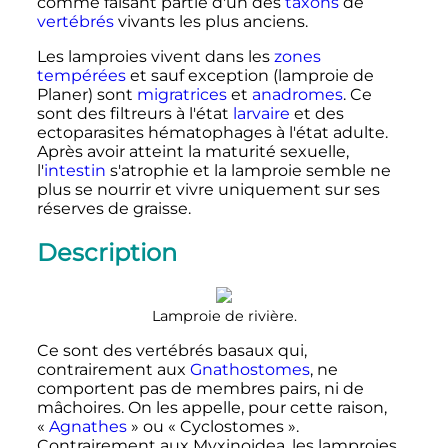
comme faisant partie d'un des
taxons
de
vertébrés
vivants les plus anciens.
Les lamproies vivent dans les
zones
tempérées
et sauf exception (lamproie de
Planer) sont
migratrices
et
anadromes
. Ce
sont des filtreurs à l'état
larvaire
et des
ectoparasites hématophages à l'état adulte.
Après avoir atteint la maturité sexuelle,
l'
intestin
s'atrophie et la lamproie semble ne
plus se nourrir et vivre uniquement sur ses
réserves de graisse.
Description
Lamproie de rivière.
Ce sont des vertébrés basaux qui,
contrairement aux
Gnathostomes
, ne
comportent pas de membres pairs, ni de
mâchoires. On les appelle, pour cette raison,
«
Agnathes
» ou «
Cyclostomes
».
Contrairement aux Myxinoidea, les lamproies