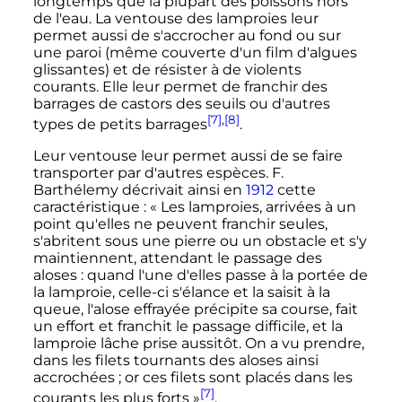
longtemps que la plupart des poissons hors
de l'eau. La ventouse des lamproies leur
permet aussi de s'accrocher au fond ou sur
une paroi (même couverte d'un film d'algues
glissantes) et de résister à de violents
courants. Elle leur permet de franchir des
barrages de castors des seuils ou d'autres
[7]
,
[8]
types de petits barrages
.
Leur ventouse leur permet aussi de se faire
transporter par d'autres espèces. F.
Barthélemy décrivait ainsi en
1912
cette
caractéristique
:
« Les lamproies, arrivées à un
point qu'elles ne peuvent franchir seules,
s'abritent sous une pierre ou un obstacle et s'y
maintiennent, attendant le passage des
aloses : quand l'une d'elles passe à la portée de
la lamproie, celle-ci s'élance et la saisit à la
queue, l'alose effrayée précipite sa course, fait
un effort et franchit le passage difficile, et la
lamproie lâche prise aussitôt. On a vu prendre,
dans les filets tournants des aloses ainsi
accrochées ; or ces filets sont placés dans les
[7]
courants les plus forts »
.