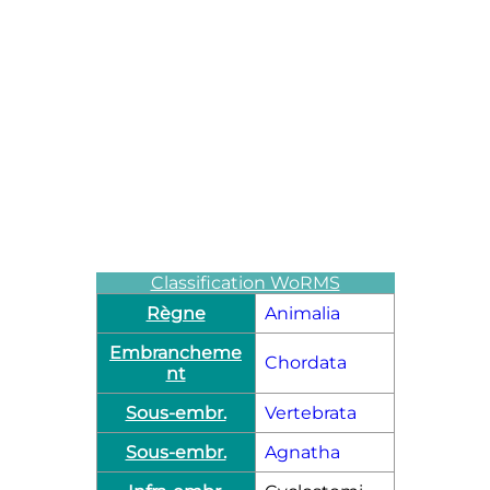
Classification WoRMS
Règne
Animalia
Embrancheme
Chordata
nt
Sous-embr.
Vertebrata
Sous-embr.
Agnatha