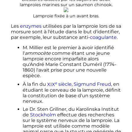
lamproies marines sur un saumon chinook.
Lamproie fixée à un avant bras.
Les
enzymes
utilisées par la lamproie lors de sa
morsure sont à l'étude dans le but d'identifier,
par exemple, leur substance anti-
coagulante
.
M. Millier est le premier à avoir identifié
l
'
ammocète
comme étant une jeune
lamproie encore imparfaite alors
qu'André Marie Constant Duméril (1774-
1860) l'avait prise pour une nouvelle
espèce.
e
À la fin du
XIX
siècle
,
Sigmund Freud
, en
étudiant le cerveau de la lamproie, définit
la constitution de base d'un système
nerveux.
Le Dr. Sten Grillner, du Karolinska Institut
de
Stockholm
effectue des recherches
sur le système nerveux de la lamproie. La
lamproie est utilisée comme modèle
animal parce que la structure générale de