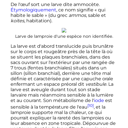
De l'œuf sort une larve dite ammocète.
Étymologiquement
, ce nom signifie «
qui
habite le sable
» (du grec
ammos
, sable et
koites
, habitation).
Larve de lamproie d'une espèce non identifiée.
La larve est d'abord translucide puis brunâtre
sur le corps et rougeâtre près de la tête là où
se situent les plaques branchiales, dans des
sacs ouvrant sur l'extérieur par une rangée de
7 trous (fentes branchiales) situés dans un
sillon (sillon branchial), derrière une tête mal
définie et caractérisée par une capuche orale
enfermant un espace préoral dit
vestibule
. La
larve est aveugle durant tout son stade
larvaire mais néanmoins sensible à la lumière
et au courant. Son métabolisme de l'
iode
est
[10]
sensible à la température de l'eau
, et la
lamproie supporte mal la chaleur, ce qui
pourrait expliquer la rareté des lamproies ou
leur absence en zone tropicale. Dépourvue de