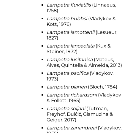
Lampetra fluviatilis
(Linnaeus,
1758)
Lampetra hubbsi
(Vladykov &
Kott, 1976)
Lampetra lamottenii
(Lesueur,
1827)
Lampetra lanceolata
(Kux &
Steiner, 1972)
Lampetra lusitanica
(Mateus,
Alves, Quintella & Almeida, 2013)
Lampetra pacifica
(Vladykov,
1973)
Lampetra planeri
(Bloch, 1784)
Lampetra richardsoni
(Vladykov
& Follett, 1965)
Lampetra soljani
(Tutman,
Freyhof, Dulčić, Glamuzina &
Geiger, 2017)
Lampetra zanandreai
(Vladykov,