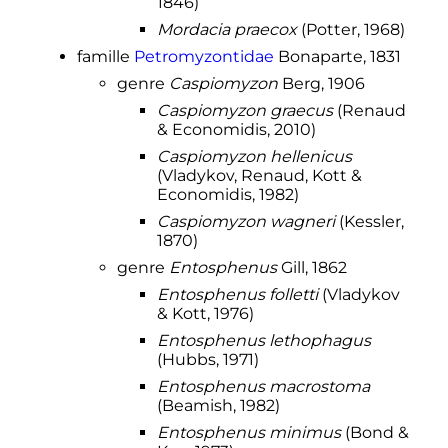
1846)
Mordacia praecox
(Potter, 1968)
famille
Petromyzontidae
Bonaparte, 1831
genre
Caspiomyzon
Berg, 1906
Caspiomyzon graecus
(Renaud
& Economidis, 2010)
Caspiomyzon hellenicus
(Vladykov, Renaud, Kott &
Economidis, 1982)
Caspiomyzon wagneri
(Kessler,
1870)
genre
Entosphenus
Gill, 1862
Entosphenus folletti
(Vladykov
& Kott, 1976)
Entosphenus lethophagus
(Hubbs, 1971)
Entosphenus macrostoma
(Beamish, 1982)
Entosphenus minimus
(Bond &