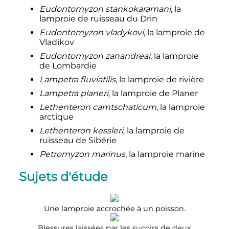
Eudontomyzon stankokaramani
, la
lamproie de ruisseau du Drin
Eudontomyzon vladykovi
, la lamproie de
Vladikov
Eudontomyzon zanandreai
, la lamproie
de Lombardie
Lampetra fluviatilis
, la lamproie de rivière
Lampetra planeri
, la lamproie de Planer
Lethenteron camtschaticum
, la lamproie
arctique
Lethenteron kessleri
, la lamproie de
ruisseau de Sibérie
Petromyzon marinus
, la lamproie marine
Sujets d'étude
Une lamproie accrochée à un poisson.
Blessures laissées par les suçoirs de deux