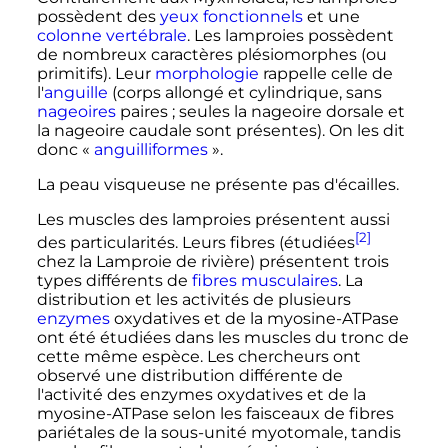
possèdent des
yeux fonctionnels
et une
colonne vertébrale
. Les lamproies possèdent
de nombreux caractères plésiomorphes (ou
primitifs). Leur
morphologie
rappelle celle de
l'
anguille
(corps allongé et cylindrique, sans
nageoires
paires
; seules la nageoire dorsale et
la nageoire caudale sont présentes). On les dit
donc «
anguilliformes
».
La peau visqueuse ne présente pas d'écailles.
Les muscles des lamproies présentent aussi
[2]
des particularités. Leurs fibres (étudiées
chez la Lamproie de rivière) présentent trois
types différents de
fibres musculaires
. La
distribution et les activités de plusieurs
enzymes
oxydatives et de la myosine-ATPase
ont été étudiées dans les muscles du tronc de
cette même espèce. Les chercheurs ont
observé une distribution différente de
l'activité des enzymes oxydatives et de la
myosine-ATPase selon les faisceaux de fibres
pariétales de la sous-unité myotomale, tandis