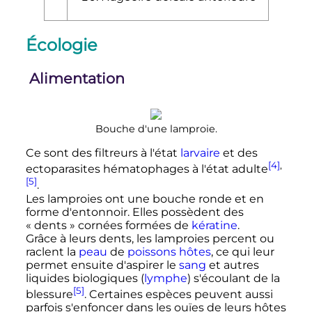
Écologie
Alimentation
Bouche d'une lamproie.
Ce sont des filtreurs à l'état
larvaire
et des
[4]
,
ectoparasites hématophages à l'état adulte
[5]
.
Les lamproies ont une bouche ronde et en
forme d'entonnoir. Elles possèdent des
«
dents
» cornées formées de
kératine
.
Grâce à leurs dents, les lamproies percent ou
raclent la
peau
de
poissons
hôtes
, ce qui leur
permet ensuite d'aspirer le
sang
et autres
liquides biologiques (
lymphe
) s'écoulant de la
[5]
blessure
. Certaines espèces peuvent aussi
parfois s'enfoncer dans les ouïes de leurs hôtes