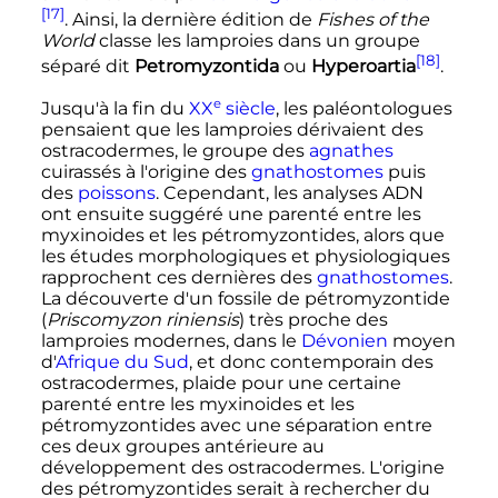
[17]
. Ainsi, la dernière édition de
Fishes of the
World
classe les lamproies dans un groupe
[18]
séparé dit
Petromyzontida
ou
Hyperoartia
.
e
Jusqu'à la fin du
XX
siècle
, les paléontologues
pensaient que les lamproies dérivaient des
ostracodermes, le groupe des
agnathes
cuirassés à l'origine des
gnathostomes
puis
des
poissons
. Cependant, les analyses ADN
ont ensuite suggéré une parenté entre les
myxinoides et les pétromyzontides, alors que
les études morphologiques et physiologiques
rapprochent ces dernières des
gnathostomes
.
La découverte d'un fossile de pétromyzontide
(
Priscomyzon riniensis
) très proche des
lamproies modernes, dans le
Dévonien
moyen
d'
Afrique du Sud
, et donc contemporain des
ostracodermes, plaide pour une certaine
parenté entre les myxinoides et les
pétromyzontides avec une séparation entre
ces deux groupes antérieure au
développement des ostracodermes. L'origine
des pétromyzontides serait à rechercher du