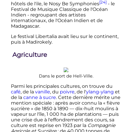
[24]
hôtels de l'ile, le Nosy Be Symphonies
- le
Festival de Musique Classique de l'Océan
Indien - regroupant des artistes
internationaux, de l'Océan Indien et de
Madagascar.
Le festival Libertalia avait lieu sur le continent,
puis à Madirokely.
Agriculture
Dans le port de Hell-Ville.
Parmi les principales cultures, on trouve du
café
, de la
vanille
, du
poivre
, de l'
ylang-ylang
et
de la
canne à sucre
. Cette dernière mérite une
mention spéciale
: après avoir connu la «
fièvre
sucrière
» de 1850 à 1890
—
dix-huit moulins à
vapeur sur l'île,
1 000
ha
de plantations
—
puis
une crise due à l'effondrement des cours, sa
culture est reprise en 1923 par la
Compagnie
Agricole et Sucrière
: de
40 000 tonnes
de