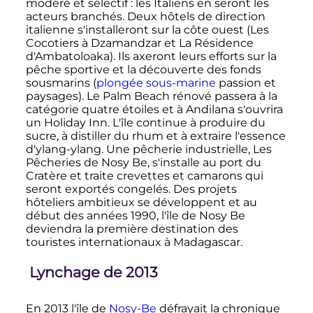
modéré et sélectif
: les Italiens en seront les
acteurs branchés. Deux hôtels de direction
italienne s'installeront sur la côte ouest (Les
Cocotiers à Dzamandzar et La Résidence
d'Ambatoloaka). Ils axeront leurs efforts sur la
pêche sportive et la découverte des fonds
sousmarins (
plongée sous-marine
passion et
paysages). Le Palm Beach rénové passera à la
catégorie quatre étoiles et à Andilana s'ouvrira
un Holiday Inn. L'île continue à produire du
sucre, à distiller du rhum et à extraire l'essence
d'ylang-ylang. Une pêcherie industrielle, Les
Pêcheries de Nosy Be, s'installe au port du
Cratère et traite crevettes et camarons qui
seront exportés congelés. Des projets
hôteliers ambitieux se développent et au
début des années 1990, l'île de Nosy Be
deviendra la première destination des
touristes internationaux à Madagascar.
Lynchage de 2013
En 2013 l'île de
Nosy-Be
défrayait la chronique