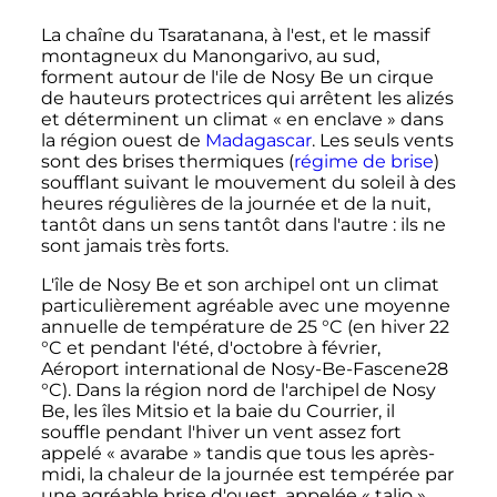
La chaîne du Tsaratanana, à l'est, et le massif
montagneux du Manongarivo, au sud,
forment autour de l'ile de Nosy Be un cirque
de hauteurs protectrices qui arrêtent les alizés
et déterminent un climat «
en enclave
» dans
la région ouest de
Madagascar
. Les seuls vents
sont des brises thermiques (
régime de brise
)
soufflant suivant le mouvement du soleil à des
heures régulières de la journée et de la nuit,
tantôt dans un sens tantôt dans l'autre
: ils ne
sont jamais très forts.
L'île de Nosy Be et son archipel ont un climat
particulièrement agréable avec une moyenne
annuelle de température de
25
°C
(en hiver
22
°C
et pendant l'été, d'octobre à février,
Aéroport international de Nosy-Be-Fascene
28
°C
). Dans la région nord de l'archipel de Nosy
Be, les îles Mitsio et la baie du Courrier, il
souffle pendant l'hiver un vent assez fort
appelé «
avarabe
» tandis que tous les après-
midi, la chaleur de la journée est tempérée par
une agréable brise d'ouest, appelée «
talio
»