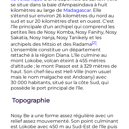
se situe dans la baie d'Ampasindava à huit
kilomètres au large de
Madagascar
. Elle
s'étend sur environ
26 kilomètres
du nord au
sud et sur
20 kilomètres
d'est en ouest. C'est
l'île principale d'un archipel qui comprend les
petites îles de Nosy Komba, Nosy Fanihy, Nosy
Sakatia, Nosy Iranja, Nosy Tanikely et les
[2]
archipels des Mitsio et des Radama
.
L'ensemble constitue un département
rattaché à la région Diana. L'île culmine au
mont Lokobe, volcan éteint à
455 mètres
d'altitude
; le mont Passot est à
329 mètres
de
haut. Son chef-lieu est Hell-Ville (nom usuel
mais le nom malgache est Andoany) avec
30 000 habitants
, situé sur la côte Sud, qui
possède le port principal de l'île.
Topographie
Nosy Be a une forme assez régulière avec un
relief assez mouvementé. Son point culminant
est Lokobe avec
450
m
au Sud-Est de l'île puis