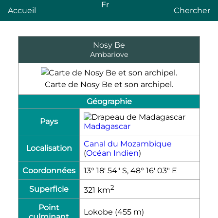
Fr
Accueil
Chercher
Nosy Be
Ambariove
Carte de Nosy Be et son archipel.
Géographie
Pays
Madagascar
Canal du Mozambique
Localisation
(
Océan Indien
)
Coordonnées
13° 18′ 54″ S, 48° 16′ 03″ E
2
Superficie
321
km
Point
Lokobe (455
m
)
culminant