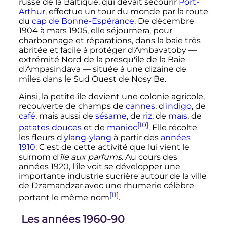
russe de la Baltique, qui devait secourir
Port-
Arthur
, effectue un tour du monde par la route
du
cap de Bonne-Espérance
. De décembre
1904 à mars 1905, elle séjournera, pour
charbonnage et réparations, dans la baie très
abritée et facile à protéger d'Ambavatoby
—
extrémité Nord de la presqu'île de la
Baie
d'Ampasindava
—
située à une dizaine de
miles dans le Sud Ouest de Nosy Be.
Ainsi, la petite île devient une colonie agricole,
recouverte de champs de
cannes
, d'
indigo
, de
café
, mais aussi de
sésame
, de
riz
, de
maïs
, de
[10]
patates douces
et de
manioc
. Elle récolte
les fleurs d'
ylang-ylang
à partir des
années
1910
. C'est de cette activité que lui vient le
surnom d
'
île aux parfums
. Au cours des
années 1920, l'île voit se développer une
importante industrie sucrière autour de la ville
de Dzamandzar avec une rhumerie célèbre
[11]
portant le même nom
.
Les années 1960-90