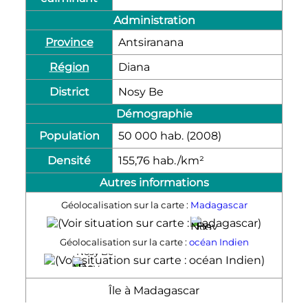
Administration
Province
Antsiranana
Région
Diana
District
Nosy Be
Démographie
Population
50 000
hab.
(2008)
Densité
155,76 hab./km²
Autres informations
Géolocalisation sur la carte :
Madagascar
Nosy Be
Géolocalisation sur la carte :
océan Indien
Nosy Be
Île à Madagascar