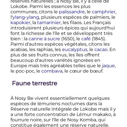
réserves naturelles
; à Nosy Be, il y a celle de
Lokobe. Parmi les essences les plus
communes, citons le
palissandre
, le
camphrier
,
l'
ylang-ylang
, plusieurs espèces de palmiers, le
kapokier
, la
tamarinier
, les filaos. Les Français
introduisirent plusieurs épices qui aujourd'hui
font la richesse de l'île et se développent très
bien
: la
canne à sucre
(1650), le
café
(1845).
Parmi d'autres espèces végétales, citons les
acabias, les raphias, les
eucalyptus
, le
cacao
. En
plus de ses fruits connus, les îles offrent
beaucoup d'autres variétés ignorées en
Europe mais très agréables telles que le
jaque
,
le poc-poc, le
combava
, le cœur de bœuf.
Faune terrestre
À Nosy Be vivent essentiellement quelques
espèces de lémuriens nocturnes dans la
Réserve naturelle intégrale de Lokobe mais il y
a une forte concentration de Lémur makako, à
fourrure noire, sur l'île de Nosy Komba, qui
constitue également une réserve naturelle.