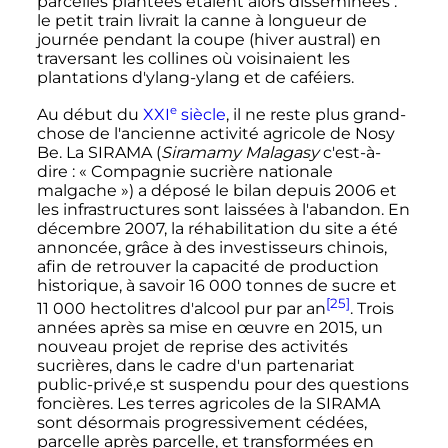
parcelles plantées étaient alors disséminées
:
le petit train livrait la canne à longueur de
journée pendant la coupe (hiver austral) en
traversant les collines où voisinaient les
plantations d'ylang-ylang et de caféiers.
e
Au début du
XXI
siècle
, il ne reste plus grand-
chose de l'ancienne activité agricole de Nosy
Be. La SIRAMA (
Siramamy Malagasy
c'est-à-
dire
: «
Compagnie sucrière nationale
malgache
») a déposé le bilan depuis 2006 et
les infrastructures sont laissées à l'abandon. En
décembre 2007, la réhabilitation du site a été
annoncée, grâce à des investisseurs chinois,
afin de retrouver la capacité de production
historique, à savoir
16 000 tonnes
de sucre et
[25]
11 000
hectolitres
d'alcool pur par an
. Trois
années après sa mise en œuvre en 2015, un
nouveau projet de reprise des activités
sucrières, dans le cadre d'un partenariat
public-privé,e st suspendu pour des questions
foncières. Les terres agricoles de la SIRAMA
sont désormais progressivement cédées,
parcelle après parcelle, et transformées en