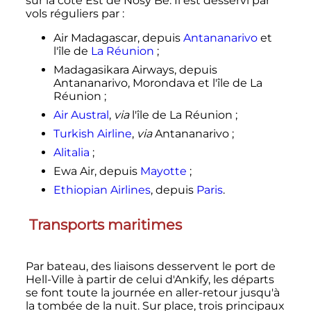
sur la côte Est de Nosy Be. Il est desservi par
vols réguliers par
:
Air Madagascar, depuis
Antananarivo
et
l'île de
La Réunion
;
Madagasikara Airways, depuis
Antananarivo, Morondava et l'île de La
Réunion
;
Air Austral
,
via
l'île de La Réunion
;
Turkish Airline
,
via
Antananarivo
;
Alitalia
;
Ewa Air, depuis
Mayotte
;
Ethiopian Airlines
, depuis
Paris
.
Transports maritimes
Par bateau, des liaisons desservent le port de
Hell-Ville à partir de celui d'Ankify, les départs
se font toute la journée en aller-retour jusqu'à
la tombée de la nuit. Sur place, trois principaux