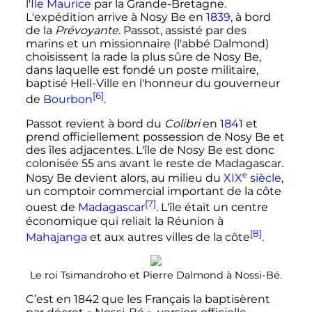
l'
Île Maurice
par la Grande-Bretagne.
L'expédition arrive à Nosy Be en
1839
, à bord
de la
Prévoyante
. Passot, assisté par des
marins et un missionnaire (l'abbé Dalmond)
choisissent la rade la plus sûre de Nosy Be,
dans laquelle est fondé un poste militaire,
baptisé Hell-Ville en l'honneur du gouverneur
[6]
de
Bourbon
.
Passot revient à bord du
Colibri
en
1841
et
prend officiellement possession de Nosy Be et
des îles adjacentes. L'île de Nosy Be est donc
colonisée
55 ans
avant le reste de Madagascar.
e
Nosy Be devient alors, au milieu du
XIX
siècle
,
un comptoir commercial important de la côte
[7]
ouest de
Madagascar
. L'île était un centre
économique qui reliait la Réunion à
[8]
Mahajanga
et aux autres villes de la côte
.
Le roi Tsimandroho et Pierre Dalmond à Nossi-Bé.
C’est en 1842 que les Français la baptisèrent