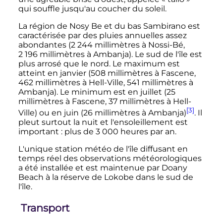
qui souffle jusqu'au coucher du soleil.
La région de Nosy Be et du bas Sambirano est
caractérisée par des pluies annuelles assez
abondantes (
2 244 millimètres
à Nossi-Bé,
2 196 millimètres
à Ambanja). Le sud de l'île est
plus arrosé que le nord. Le maximum est
atteint en janvier (
508 millimètres
à Fascene,
462 millimètres
à Hell-Ville,
541 millimètres
à
Ambanja). Le minimum est en juillet (
25
millimètres
à Fascene,
37 millimètres
à Hell-
[3]
Ville) ou en juin (
26 millimètres
à Ambanja)
. Il
pleut surtout la nuit et l'ensoleillement est
important
: plus de 3
000 heures par an.
L'unique station météo de l'île diffusant en
temps réel des observations météorologiques
a été installée et est maintenue par Doany
Beach à la réserve de Lokobe dans le sud de
l'île.
Transport