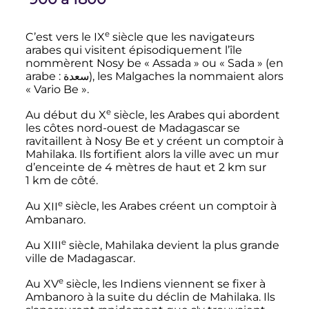
e
C’est vers le
IX
siècle
que les navigateurs
arabes qui visitent épisodiquement l’île
nommèrent Nosy be «
Assada
» ou «
Sada
» (en
arabe
: سعدة), les Malgaches la nommaient alors
«
Vario Be
».
e
Au début du
X
siècle
, les Arabes qui abordent
les côtes nord-ouest de Madagascar se
ravitaillent à Nosy Be et y créent un comptoir à
Mahilaka. Ils fortifient alors la ville avec un mur
d’enceinte de
4 mètres
de haut et
2
km
sur
1
km
de côté.
e
Au
XII
siècle
, les Arabes créent un comptoir à
Ambanaro.
e
Au
XIII
siècle
, Mahilaka devient la plus grande
ville de Madagascar.
e
Au
XV
siècle
, les Indiens viennent se fixer à
Ambanoro à la suite du déclin de Mahilaka. Ils