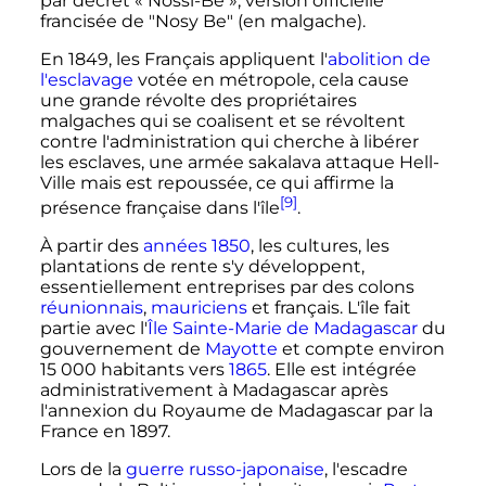
par décret «
Nossi-Bé
», version officielle
francisée de "Nosy Be" (en malgache).
En 1849, les Français appliquent l'
abolition de
l'esclavage
votée en métropole, cela cause
une grande révolte des propriétaires
malgaches qui se coalisent et se révoltent
contre l'administration qui cherche à libérer
les esclaves, une armée sakalava attaque Hell-
Ville mais est repoussée, ce qui affirme la
[9]
présence française dans l'île
.
À partir des
années 1850
, les cultures, les
plantations de rente s'y développent,
essentiellement entreprises par des colons
réunionnais
,
mauriciens
et français. L'île fait
partie avec l'
Île Sainte-Marie de Madagascar
du
gouvernement de
Mayotte
et compte environ
15 000 habitants
vers
1865
. Elle est intégrée
administrativement à Madagascar après
l'annexion du Royaume de Madagascar par la
France en 1897.
Lors de la
guerre russo-japonaise
, l'escadre