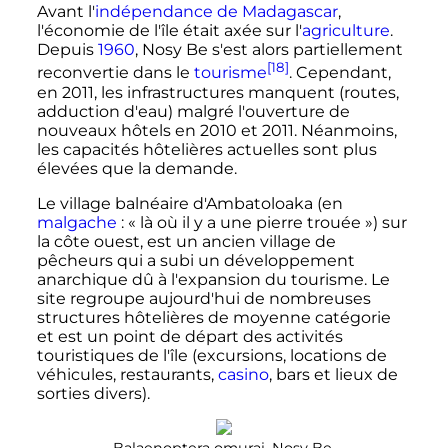
Avant l'
indépendance de Madagascar
,
l'économie de l'île était axée sur l'
agriculture
.
Depuis
1960
, Nosy Be s'est alors partiellement
[18]
reconvertie dans le
tourisme
. Cependant,
en 2011, les infrastructures manquent (routes,
adduction d'eau) malgré l'ouverture de
nouveaux hôtels en 2010 et 2011. Néanmoins,
les capacités hôtelières actuelles sont plus
élevées que la demande.
Le village balnéaire d'Ambatoloaka (en
malgache
: «
là où il y a une pierre trouée
») sur
la côte ouest, est un ancien village de
pêcheurs qui a subi un développement
anarchique dû à l'expansion du tourisme. Le
site regroupe aujourd'hui de nombreuses
structures hôtelières de moyenne catégorie
et est un point de départ des activités
touristiques de l'île (excursions, locations de
véhicules, restaurants,
casino
, bars et lieux de
sorties divers).
Balaenoptera omurai, Nosy Be.