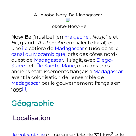
A Lokobe Nosy-Be Madagascar
Lokobe-Nosy-Be
Nosy Be
['nusi'be] (en
malgache
:
Nosy
, île et
Be
, grand
;
Ambariobe
en dialecte local) est
une
île
côtière de
Madagascar
située dans le
canal du Mozambique
, près des côtes nord-
ouest de
Madagascar
. Il s'agit, avec
Diego-
Suarez
et l'
Île Sainte-Marie
, d'un des trois
anciens établissements français à
Madagascar
avant la colonisation de l'ensemble de
Madagascar
par le gouvernement français en
[1]
1895
.
Géographie
Localisation
2
Île volcanique
d'une superficie de
321
km
, elle