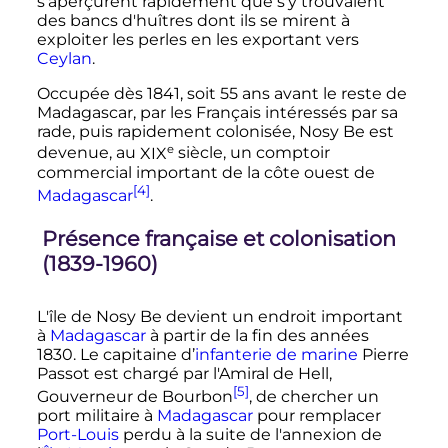
s'aperçurent rapidement que s'y trouvaient
des bancs d'huîtres dont ils se mirent à
exploiter les perles en les exportant vers
Ceylan
.
Occupée dès 1841, soit
55 ans
avant le reste de
Madagascar, par les Français intéressés par sa
rade, puis rapidement colonisée, Nosy Be est
e
devenue, au
XIX
siècle
, un comptoir
commercial important de la côte ouest de
[4]
Madagascar
.
Présence française et colonisation
(1839-1960)
L'île de Nosy Be devient un endroit important
à
Madagascar
à partir de la fin des années
1830. Le capitaine d’
infanterie de marine
Pierre
Passot est chargé par l'Amiral de Hell,
[5]
Gouverneur de Bourbon
, de chercher un
port militaire à
Madagascar
pour remplacer
Port-Louis
perdu à la suite de l'annexion de