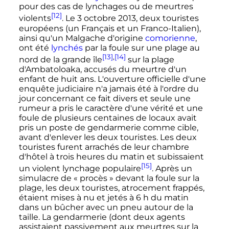
pour des cas de lynchages ou de meurtres
[12]
violents
. Le
3 octobre 2013
, deux touristes
européens (un Français et un Franco-Italien),
ainsi qu'un Malgache d'origine
comorienne
,
ont été
lynchés
par la foule sur une plage au
[13]
,
[14]
nord de la grande île
sur la plage
d'Ambatoloaka, accusés du meurtre d'un
enfant de huit ans. L'ouverture officielle d'une
enquête judiciaire n'a jamais été à l'ordre du
jour concernant ce fait divers et seule une
rumeur a pris le caractère d'une vérité et une
foule de plusieurs centaines de locaux avait
pris un poste de gendarmerie comme cible,
avant d'enlever les deux touristes. Les deux
touristes furent arrachés de leur chambre
d'hôtel à trois heures du matin et subissaient
[15]
un violent lynchage populaire
. Après un
simulacre de «
procès
» devant la foule sur la
plage, les deux touristes, atrocement frappés,
étaient mises à nu et jetés à 6 h du matin
dans un bûcher avec un pneu autour de la
taille. La gendarmerie (dont deux agents
assistaient passivement aux meurtres sur la