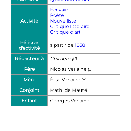
Écrivain
Poète
Activité
Nouvelliste
Critique littéraire
Critique d'art
Période
à partir de
1858
d'activité
Rédacteur à
Chimère
(
d
)
Père
Nicolas Verlaine
(
d
)
Mère
Élisa Verlaine
(
d
)
Conjoint
Mathilde Mauté
Enfant
Georges Verlaine