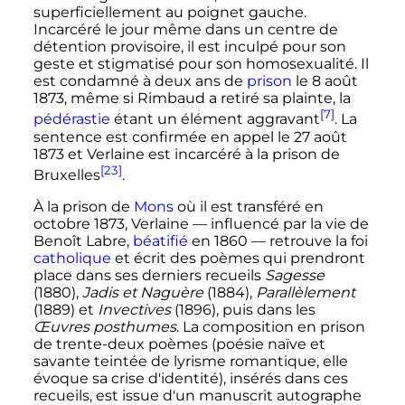
superficiellement au poignet gauche.
Incarcéré le jour même dans un centre de
détention provisoire, il est inculpé pour son
geste et stigmatisé pour son homosexualité. Il
est condamné à deux ans de
prison
le
8 août
1873
, même si Rimbaud a retiré sa plainte, la
[7]
pédérastie
étant un élément aggravant
. La
sentence est confirmée en appel le
27 août
1873
et Verlaine est incarcéré à la prison de
[23]
Bruxelles
.
À la prison de
Mons
où il est transféré en
octobre 1873
, Verlaine
—
influencé par la vie de
Benoît Labre
,
béatifié
en 1860
—
retrouve la foi
catholique
et écrit des poèmes qui prendront
place dans ses derniers recueils
Sagesse
(1880),
Jadis et Naguère
(1884),
Parallèlement
(1889) et
Invectives
(1896), puis dans les
Œuvres posthumes
. La composition en prison
de trente-deux poèmes (poésie naïve et
savante teintée de lyrisme romantique, elle
évoque sa crise d'identité), insérés dans ces
recueils, est issue d'un manuscrit autographe