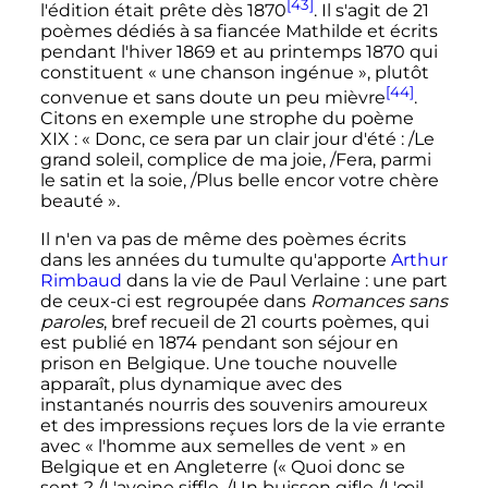
[43]
l'édition était prête dès 1870
. Il s'agit de
21
poèmes
dédiés à sa fiancée Mathilde et écrits
pendant l'hiver 1869 et au printemps 1870 qui
constituent «
une chanson ingénue
», plutôt
[44]
convenue et sans doute un peu mièvre
.
Citons en exemple une strophe du poème
XIX
: «
Donc, ce sera par un clair jour d'été
: /Le
grand soleil, complice de ma joie, /Fera, parmi
le satin et la soie, /Plus belle encor votre chère
beauté
».
Il n'en va pas de même des poèmes écrits
dans les années du tumulte qu'apporte
Arthur
Rimbaud
dans la vie de Paul Verlaine
: une part
de ceux-ci est regroupée dans
Romances sans
paroles
, bref recueil de 21 courts poèmes, qui
est publié en 1874 pendant son séjour en
prison en Belgique. Une touche nouvelle
apparaît, plus dynamique avec des
instantanés nourris des souvenirs amoureux
et des impressions reçues lors de la vie errante
avec «
l'homme aux semelles de vent
» en
Belgique et en Angleterre («
Quoi donc se
sent
? /L'avoine siffle. /Un buisson gifle /L'œil