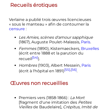
Recueils érotiques
Verlaine a publié trois œuvres licencieuses
«
sous le manteau
» afin de contourner la
censure
:
Les Amies, scènes d'amour sapphique
(1867), Auguste Poulet-Malassis,
Paris
.
Femmes
(1890), Kistemaeckers,
Bruxelles
(écrit entre 1888 et la parution du
[54]
recueil
).
Hombres
(1903), Albert Messein,
Paris
[55]
,
[56]
(écrit à l'hôpital en 1891)
.
Œuvres non recueillies
Premiers vers (1858-1866)
:
La Mort
[fragment d'une imitation des
Petites
Vieilles
de Baudelaire],
Crépitus
,
Imité de