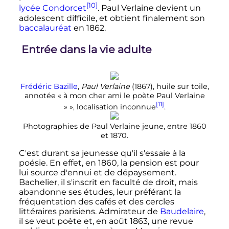
[10]
lycée Condorcet
. Paul Verlaine devient un
adolescent difficile, et obtient finalement son
baccalauréat
en 1862.
Entrée dans la vie adulte
Frédéric Bazille
,
Paul Verlaine
(1867), huile sur toile,
annotée
« à mon cher ami le poète Paul Verlaine
[11]
»
», localisation inconnue
.
Photographies de Paul Verlaine jeune, entre 1860
et 1870.
C'est durant sa jeunesse qu'il s'essaie à la
poésie. En effet, en 1860, la pension est pour
lui source d'ennui et de dépaysement.
Bachelier, il s'inscrit en faculté de droit, mais
abandonne ses études, leur préférant la
fréquentation des cafés et des cercles
littéraires parisiens. Admirateur de
Baudelaire
,
il se veut poète et, en
août 1863
, une revue