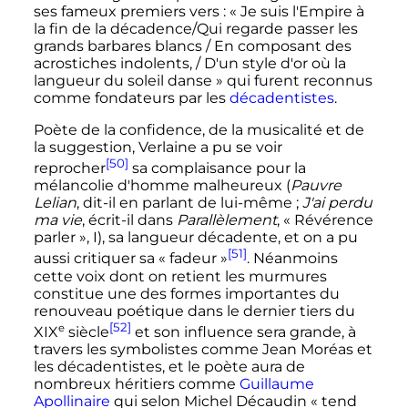
ses fameux premiers vers
: «
Je suis l'Empire à
la fin de la décadence/Qui regarde passer les
grands barbares blancs / En composant des
acrostiches indolents, / D'un style d'or où la
langueur du soleil danse
» qui furent reconnus
comme fondateurs par les
décadentistes
.
Poète de la confidence, de la musicalité et de
la suggestion, Verlaine a pu se voir
[50]
reprocher
sa complaisance pour la
mélancolie d'homme malheureux (
Pauvre
Lelian
, dit-il en parlant de lui-même
;
J'ai perdu
ma vie
, écrit-il dans
Parallèlement
, «
Révérence
parler
», I), sa langueur décadente, et on a pu
[51]
aussi critiquer sa «
fadeur
»
. Néanmoins
cette voix dont on retient les murmures
constitue une des formes importantes du
renouveau poétique dans le dernier tiers du
[52]
e
XIX
siècle
et son influence sera grande, à
travers les symbolistes comme Jean Moréas et
les décadentistes, et le poète aura de
nombreux héritiers comme
Guillaume
Apollinaire
qui selon Michel Décaudin «
tend