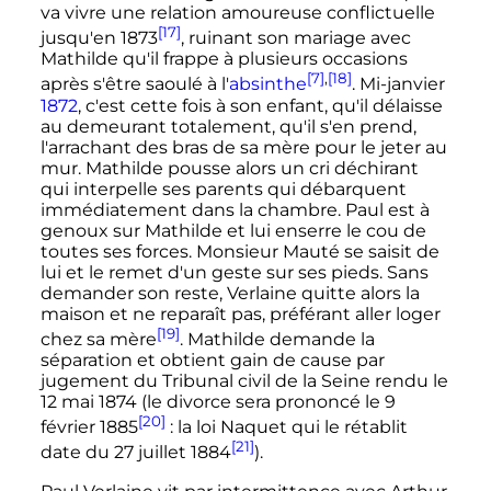
va vivre une relation amoureuse conflictuelle
[17]
jusqu'en 1873
, ruinant son mariage avec
Mathilde qu'il frappe à plusieurs occasions
[7]
,
[18]
après s'être saoulé à l'
absinthe
. Mi-janvier
1872
, c'est cette fois à son enfant, qu'il délaisse
au demeurant totalement, qu'il s'en prend,
l'arrachant des bras de sa mère pour le jeter au
mur. Mathilde pousse alors un cri déchirant
qui interpelle ses parents qui débarquent
immédiatement dans la chambre. Paul est à
genoux sur Mathilde et lui enserre le cou de
toutes ses forces. Monsieur Mauté se saisit de
lui et le remet d'un geste sur ses pieds. Sans
demander son reste, Verlaine quitte alors la
maison et ne reparaît pas, préférant aller loger
[19]
chez sa mère
. Mathilde demande la
séparation et obtient gain de cause par
jugement du Tribunal civil de la Seine rendu le
12 mai 1874
(le divorce sera prononcé le
9
[20]
février 1885
: la loi Naquet qui le rétablit
[21]
date du
27 juillet 1884
).