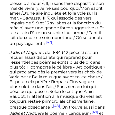
blessé d'amour
», II, 1) sans faire disparaître son
mal de vivre («
Je ne sais pourquoi/Mon esprit
amer /D'une aile inquiète et folle vole sur la
mer.
»
Sagesse
, III, 7, qui associe des vers
impairs de 5, 9 et 13 syllabes et la fonction du
refrain) avec une grande force suggestive («
Et
l'air a l'air d'être un soupir d'automne, / Tant il
fait doux par ce soir monotone / Où se dorlote
[47]
un paysage lent
»
.
Jadis et Naguère
de 1884 (
42 pièces
) est un
recueil assez disparate qui reprend pour
l'essentiel des poèmes écrits plus de dix ans
plus tôt. Il comporte le célèbre «
Art poétique
»
qui proclame dès le premier vers les choix de
Verlaine
: «
De la musique avant toute chose /
Et pour cela préfère l'impair / Plus vague et
plus soluble dans l'air, / Sans rien en lui qui
pèse ou qui pose
». Selon le critique Alain
Baudot, l'«
attention à la musique du vers est
toujours restée primordiale chez Verlaine,
[48]
presque obsédante
»
. On trouve aussi dans
[49]
Jadis et Naguère
le poème «
Langueur
»
et