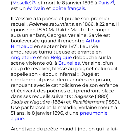
[4]
[5]
(
Moselle
)
et mort le
8 janvier 1896
à
Paris
,
est un
écrivain
et
poète
français
.
Il s'essaie à la poésie et publie son premier
recueil,
Poèmes saturniens,
en 1866, à
22 ans
. Il
épouse en 1870 Mathilde Mauté. Le couple
aura un enfant, Georges Verlaine. Sa vie est
bouleversée quand il rencontre
Arthur
Rimbaud
en
septembre 1871
. Leur vie
amoureuse tumultueuse et errante en
Angleterre
et en
Belgique
débouche sur la
scène violente où, à
Bruxelles
, Verlaine, d'un
coup de revolver, blesse au poignet celui qu'il
appelle son
« époux infernal »
. Jugé et
condamné, il passe deux années en prison,
renouant avec le catholicisme de son enfance
et écrivant des poèmes qui prendront place
dans ses recueils suivants
:
Sagesse
(1880),
Jadis et Naguère
(1884) et
Parallèlement
(1889).
Usé par l'alcool et la maladie, Verlaine meurt à
51 ans
, le
8 janvier 1896
, d'une
pneumonie
aiguë
.
Archétype du poète maudit (notion qu'il a lui-