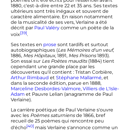
poèmes ont été écrits pour l'essentiel avant
1880, c'est-à-dire entre 22 et
35 ans
. Ses textes
ultérieurs sont très inégaux et souvent de
caractère alimentaire. En raison notamment
de la musicalité de ses vers, Verlaine a été
décrit par
Paul Valéry
comme un poète de la
[39]
voix
.
Ses textes en
prose
sont tardifs et surtout
autobiographiques (
Les Mémoires d'un veuf
,
1886,
Mes Hôpitaux
, 1891,
Mes Prisons
1893).
Son essai sur
Les Poètes maudits
(1884) tient
cependant une grande place par les
découvertes qu'il contient
: Tristan Corbière,
Arthur Rimbaud
et
Stéphane Mallarmé
, et
dans la seconde édition, parue en 1888,
Marceline Desbordes-Valmore
,
Villiers de L'Isle-
Adam
et Pauvre Lelian (anagramme de Paul
Verlaine).
La carrière poétique de Paul Verlaine s'ouvre
avec les
Poèmes saturniens
de 1866, bref
recueil de
25 poèmes
qui rencontre peu
[40]
d'écho
mais Verlaine s'annonce comme un