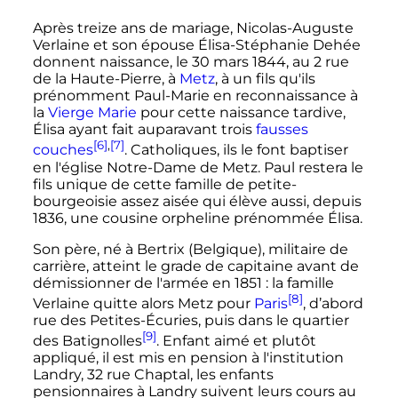
Après treize ans de mariage, Nicolas-Auguste
Verlaine et son épouse Élisa-Stéphanie Dehée
donnent naissance, le
30 mars 1844
, au 2 rue
de la Haute-Pierre, à
Metz
, à un fils qu'ils
prénomment Paul-Marie en reconnaissance à
la
Vierge Marie
pour cette naissance tardive,
Élisa ayant fait auparavant trois
fausses
[6]
,
[7]
couches
. Catholiques, ils le font baptiser
en l'église Notre-Dame de Metz. Paul restera le
fils unique de cette famille de petite-
bourgeoisie assez aisée qui élève aussi, depuis
1836, une cousine orpheline prénommée Élisa.
Son père, né à Bertrix (Belgique), militaire de
carrière, atteint le grade de capitaine avant de
démissionner de l'armée en 1851
: la famille
[8]
Verlaine quitte alors Metz pour
Paris
, d’abord
rue des Petites-Écuries, puis dans le quartier
[9]
des Batignolles
. Enfant aimé et plutôt
appliqué, il est mis en pension à l'institution
Landry, 32 rue Chaptal, les enfants
pensionnaires à Landry suivent leurs cours au