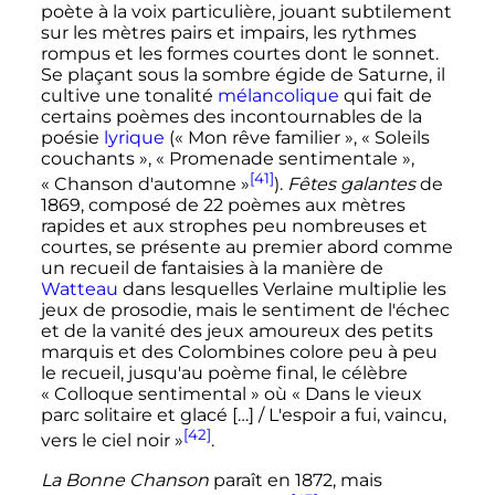
poète à la voix particulière, jouant subtilement
sur les mètres pairs et impairs, les rythmes
rompus et les formes courtes dont le sonnet.
Se plaçant sous la sombre égide de Saturne, il
cultive une tonalité
mélancolique
qui fait de
certains poèmes des incontournables de la
poésie
lyrique
(«
Mon rêve familier
», «
Soleils
couchants
», «
Promenade sentimentale
»,
[41]
«
Chanson d'automne
»
).
Fêtes galantes
de
1869, composé de
22 poèmes
aux mètres
rapides et aux strophes peu nombreuses et
courtes, se présente au premier abord comme
un recueil de fantaisies à la manière de
Watteau
dans lesquelles Verlaine multiplie les
jeux de prosodie, mais le sentiment de l'échec
et de la vanité des jeux amoureux des petits
marquis et des Colombines colore peu à peu
le recueil, jusqu'au poème final, le célèbre
«
Colloque sentimental
» où «
Dans le vieux
parc solitaire et glacé […] / L'espoir a fui, vaincu,
[42]
vers le ciel noir
»
.
La Bonne Chanson
paraît en 1872, mais