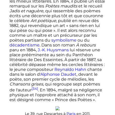
les milieux littéraires. En 1884, il publie un essai
remarqué sur les
Poètes maudits
et le recueil
Jadis et naguère
, qui rassemble des poèmes
écrits une décennie plus tôt et que couronne
le célèbre
Art poétique
, publié en revue dès
1882, qui revendique un art «
sans rien en lui
qui pèse ou qui pose
». Il est alors reconnu
comme un maître et un précurseur par les
poètes partisans du
symbolisme
ou du
décadentisme
. Dans son roman
À rebours
paru en 1884,
J.-K. Huysmans
lui réserve une
place prééminente au sein du Panthéon
littéraire de Des Esseintes. À partir de 1887, sa
célébrité dépasse même les cercles littéraires
:
le jeune compositeur
Reynaldo Hahn
chante
dans le salon d'
Alphonse Daudet
, devant le
poète, son premier cycle de mélodies, les
Chansons grises
, qui regroupe sept poèmes
[34]
de l'auteur
. En 1894, malgré sa négligence
physique et l'opprobre attaché à son nom, il
est désigné comme «
Prince des Poètes
».
Le 39, rue Descartes à
Paris
en 2011.