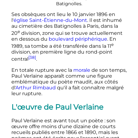
Batignolles.
Ses obsèques ont lieu le
10 janvier 1896
en
l'
église Saint-Étienne-du-Mont
. Il est inhumé
au cimetière des Batignolles à Paris, dans la
e
20
division
, zone qui se trouve actuellement
en dessous du
boulevard périphérique
. En
e
1989, sa tombe a été transférée dans la
11
division
, en première ligne du rond-point
[38]
central
.
En totale rupture avec la
morale
de son temps,
Paul Verlaine apparaît comme une figure
emblématique du poète maudit, aux côtés
d'
Arthur Rimbaud
qu'il a fait connaître malgré
leur rupture.
L'œuvre de Paul Verlaine
Paul Verlaine est avant tout un poète
: son
œuvre offre moins d'une dizaine de courts
recueils publiés entre 1866 et 1890, mais les