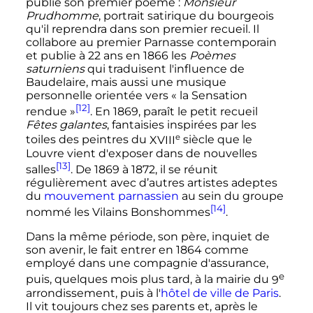
publie son premier poème
:
Monsieur
Prudhomme
, portrait satirique du bourgeois
qu'il reprendra dans son premier recueil. Il
collabore au premier Parnasse contemporain
et publie à
22 ans
en 1866 les
Poèmes
saturniens
qui traduisent l'influence de
Baudelaire, mais aussi une musique
personnelle orientée vers «
la Sensation
[12]
rendue
»
. En 1869, paraît le petit recueil
Fêtes galantes
, fantaisies inspirées par les
e
toiles des peintres du
XVIII
siècle
que le
Louvre vient d'exposer dans de nouvelles
[13]
salles
. De 1869 à 1872, il se réunit
régulièrement avec d’autres artistes adeptes
du
mouvement parnassien
au sein du groupe
[14]
nommé les Vilains Bonshommes
.
Dans la même période, son père, inquiet de
son avenir, le fait entrer en 1864 comme
employé dans une compagnie d'assurance,
e
puis, quelques mois plus tard, à la mairie du
9
arrondissement
, puis à l'
hôtel de ville de Paris
.
Il vit toujours chez ses parents et, après le