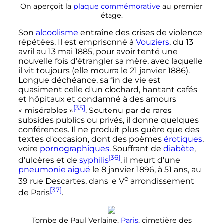
On aperçoit la
plaque commémorative
au premier
étage.
Son
alcoolisme
entraîne des crises de violence
répétées. Il est emprisonné à
Vouziers
, du
13
avril
au
13 mai 1885
, pour avoir tenté une
nouvelle fois d'étrangler sa mère, avec laquelle
il vit toujours (elle mourra le
21 janvier 1886
).
Longue déchéance, sa fin de vie est
quasiment celle d'un clochard, hantant cafés
et hôpitaux et condamné à des amours
[35]
«
misérables
»
. Soutenu par de rares
subsides publics ou privés, il donne quelques
conférences. Il ne produit plus guère que des
textes d'occasion, dont des poèmes
érotiques
,
voire
pornographiques
. Souffrant de
diabète
,
[36]
d'ulcères et de
syphilis
, il meurt d'une
pneumonie aiguë
le
8 janvier 1896
, à
51 ans
, au
e
39 rue Descartes, dans le
V
arrondissement
[37]
de Paris
.
Tombe de Paul Verlaine,
Paris
, cimetière des