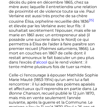
décès du père en
décembre 1865
, chez sa
mère avec laquelle il entretiendra une relation
de proximité et de violence toute sa vie. Paul
Verlaine est aussi très proche de sa chère
[15]
cousine Élisa, orpheline recueillie dès 1836
et élevée par les Verlaine avec leur fils
: il
souhaitait secrètement l'épouser, mais elle se
marie en 1861 avec un entrepreneur aisé (il
possède une sucrerie dans le Nord) ce qui
permettra à Élisa de l'aider à faire paraître son
premier recueil (
Poèmes saturniens
, 1866). La
mort en couches en 1867 de celle dont il
restait amoureux le fait basculer un peu plus
dans l'excès d'
alcool
qui le rend violent
: il
tente même plusieurs fois de tuer sa mère.
Celle-ci l'encourage à épouser Mathilde Sophie
Marie Mauté (1853-1914) qu'un ami lui a fait
rencontrer
: il lui adresse des poèmes apaisés
et affectueux qu'il reprendra en partie dans
La
Bonne Chanson
, recueil publié le
12 juin 1870
,
mais mis en vente seulement l'année
suivante, après la guerre et la Commune. Le
mariage a lieu le
11 août 1870
(Paul a
26 ans
et