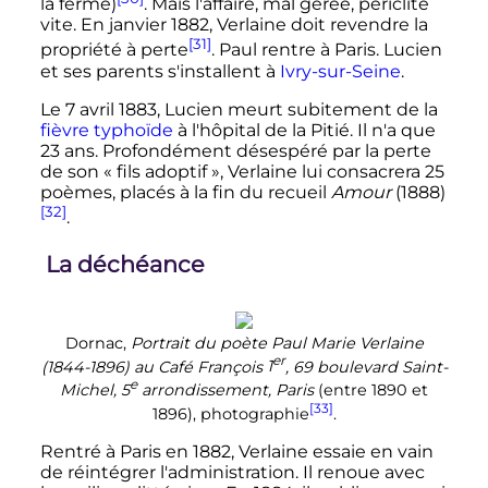
la ferme)
. Mais l'affaire, mal gérée, périclite
vite. En
janvier 1882
, Verlaine doit revendre la
[31]
propriété à perte
. Paul rentre à Paris. Lucien
et ses parents s'installent à
Ivry-sur-Seine
.
Le
7 avril 1883
, Lucien meurt subitement de la
fièvre typhoïde
à l'hôpital de la Pitié. Il n'a que
23 ans
. Profondément désespéré par la perte
de son «
fils adoptif
», Verlaine lui consacrera
25
poèmes
, placés à la fin du recueil
Amour
(1888)
[32]
.
La déchéance
Dornac,
Portrait du poète Paul Marie Verlaine
er
(1844-1896) au Café François
1
, 69 boulevard Saint-
e
Michel,
5
arrondissement
, Paris
(entre 1890 et
[33]
1896), photographie
.
Rentré à Paris en 1882, Verlaine essaie en vain
de réintégrer l'administration. Il renoue avec