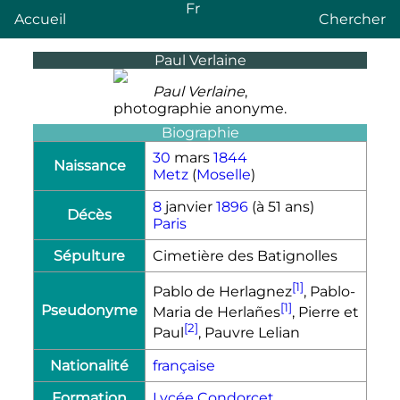
Fr
Accueil
Chercher
Paul Verlaine
Paul Verlaine
,
photographie anonyme.
Biographie
30
mars
1844
Naissance
Metz
(
Moselle
)
8
janvier
1896
(à 51 ans)
Décès
Paris
Sépulture
Cimetière des Batignolles
[1]
Pablo de Herlagnez
, Pablo-
[1]
Pseudonyme
Maria de Herlañes
, Pierre et
[2]
Paul
, Pauvre Lelian
Nationalité
française
Formation
Lycée Condorcet