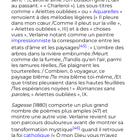
au passant.
» «
Charleroi
»). Les sous-titres
comme «
Ariettes oubliées
» ou «
Aquarelles
»
renvoient à des mélodies légères («
Il pleure
dans mon cœur /Comme il pleut sur la ville
»,
«
Ariettes oubliées
», III) et à des «
choses
vues
», Verlaine notant comme un peintre
impressionniste
la correspondance entre les
[45]
états d'âme et les paysages
: «
L'ombre des
arbres dans la rivière embrumée /Meurt
comme de la fumée, /Tandis qu'en l'air, parmi
les ramures réelles, /Se plaignent les
tourterelles. / Combien, ô voyageur, ce
paysage blême /Te mira blême toi-même, /Et
que tristes pleuraient dans les hautes feuillées
/Tes espérances noyées
!
»
Romances sans
paroles
, «
Ariettes oubliées
», IX.
Sagesse
(1880) comporte un plus grand
nombre de poèmes plus amples (47) et
montre une autre voie. Verlaine revient sur
son parcours douloureux avant de montrer sa
[46]
transformation mystique
quand il retrouve
la foi
catholique
(«
Ô mon Dieu vous m'avez