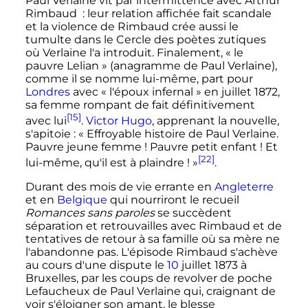
Paul Verlaine vit par intermittence avec Arthur
Rimbaud
: leur relation affichée fait scandale
et la violence de Rimbaud crée aussi le
tumulte dans le Cercle des poètes zutiques
où Verlaine l'a introduit. Finalement, «
le
pauvre Lelian
» (anagramme de Paul Verlaine),
comme il se nomme lui-même, part pour
Londres
avec «
l'époux infernal
» en
juillet 1872
,
sa femme rompant de fait définitivement
[15]
avec lui
.
Victor Hugo
, apprenant la nouvelle,
s'apitoie
: «
Effroyable histoire de Paul Verlaine.
Pauvre jeune femme
! Pauvre petit enfant
! Et
[22]
lui-même, qu'il est à plaindre
!
»
.
Durant des mois de vie errante en
Angleterre
et en
Belgique
qui nourriront le recueil
Romances sans paroles
se succèdent
séparation et retrouvailles avec Rimbaud et de
tentatives de retour à sa famille où sa mère ne
l'abandonne pas. L'épisode Rimbaud s'achève
au cours d'une dispute le
10
juillet 1873
à
Bruxelles, par les coups de revolver de poche
Lefaucheux de Paul Verlaine qui, craignant de
voir s'éloigner son amant, le blesse