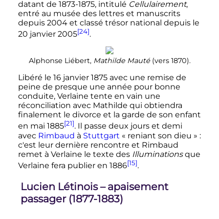
datant de 1873-1875, intitulé
Cellulairement
,
entré au musée des lettres et manuscrits
depuis 2004 et classé trésor national depuis le
[24]
20 janvier 2005
.
Alphonse Liébert,
Mathilde Mauté
(vers 1870).
Libéré le
16 janvier 1875
avec une remise de
peine de presque une année pour bonne
conduite, Verlaine tente en vain une
réconciliation avec Mathilde qui obtiendra
finalement le divorce et la garde de son enfant
[21]
en
mai 1885
. Il passe deux jours et demi
avec
Rimbaud
à
Stuttgart
«
reniant son dieu
»
:
c'est leur dernière rencontre et Rimbaud
remet à Verlaine le texte des
Illuminations
que
[15]
Verlaine fera publier en 1886
.
Lucien Létinois – apaisement
passager (1877-1883)