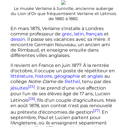
Le musée Verlaine à Juniville, ancienne auberge
du Lion d'Or que fréquentaient Verlaine et Létinois
de 1880 à 1882.
En
mars 1875
, Verlaine s'installe à Londres
comme professeur de
grec
,
latin
,
français
et
dessin
. Il passe ses vacances avec sa mère. Il
rencontre Germain Nouveau, un ancien ami
de Rimbaud, et enseigne ensuite dans
différentes villes anglaises.
Il revient en France en
juin 1877
. À la rentrée
d'octobre, il occupe un poste de répétiteur en
littérature
,
histoire
,
géographie
et
anglais
au
collège
Notre-Dame
de
Rethel
, tenu par des
[25]
jésuites
. Il se prend d'une vive affection
pour l'un de ses élèves âgé de
17 ans
, Lucien
[26]
Létinois
, fils d'un couple d'agriculteurs. Mais
en
août 1878
, son contrat n'est pas renouvelé
[27]
au prétexte d'économies de gestion
. En
septembre, Paul et Lucien partent pour
l'Angleterre, où ils enseignent séparément