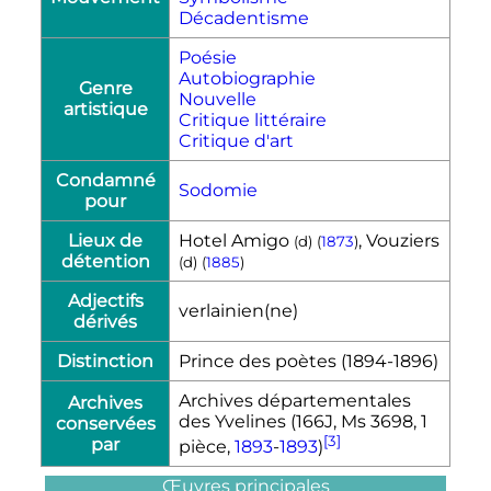
Décadentisme
Poésie
Autobiographie
Genre
Nouvelle
artistique
Critique littéraire
Critique d'art
Condamné
Sodomie
pour
Lieux de
Hotel Amigo
, Vouziers
(
d
)
(
1873
)
détention
(
d
)
(
1885
)
Adjectifs
verlainien(ne)
dérivés
Distinction
Prince des poètes (1894-1896)
Archives départementales
Archives
des Yvelines (166J, Ms 3698, 1
conservées
[3]
par
pièce,
1893
-
1893
)
Œuvres principales