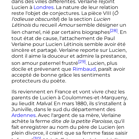
dans des villes différentes. Verlaine rejoint
Lucien à
Londres
. La nature de leur relation
reste l'objet de conjectures. La pièce VIII (
Ô
l'odieuse obscurité
) de la section
Lucien
Létinois
du recueil
Amour
semble désigner un
[28]
lien charnel, nié par certains biographes
. En
tout état de cause, l'attachement de Paul
Verlaine pour Lucien Létinois semble avoir été
sincère et partagé. Verlaine reporte sur Lucien,
dont il aime la douceur et admire la prestance,
[29]
son amour paternel frustré
. Lucien, plus
docile et prévenant que
Rimbaud
, paraît avoir
accepté de bonne grâce les sentiments
protecteurs du poète.
Ils reviennent en France et vont vivre chez les
parents de Lucien à Coulommes-et-Marqueny,
au lieudit
Malval
. En
mars 1880
, ils s'installent à
Juniville, dans le sud du département des
Ardennes
. Avec l'argent de sa mère, Verlaine
achète la ferme dite
de la petite Paroisse
, qu'il
fait enregistrer au nom du père de Lucien (en
plein divorce, il craint que sa femme fasse saisir
[30]