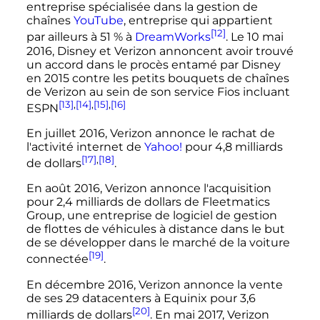
entreprise spécialisée dans la gestion de
chaînes
YouTube
, entreprise qui appartient
[12]
par ailleurs à 51
% à
DreamWorks
. Le
10 mai
2016
, Disney et Verizon annoncent avoir trouvé
un accord dans le procès entamé par Disney
en 2015 contre les petits bouquets de chaînes
de Verizon au sein de son service Fios incluant
[13]
,
[14]
,
[15]
,
[16]
ESPN
En
juillet 2016
, Verizon annonce le rachat de
l'activité internet de
Yahoo!
pour 4,8 milliards
[17]
,
[18]
de dollars
.
En
août 2016
, Verizon annonce l'acquisition
pour 2,4 milliards de dollars de Fleetmatics
Group, une entreprise de logiciel de gestion
de flottes de véhicules à distance dans le but
de se développer dans le marché de la voiture
[19]
connectée
.
En
décembre 2016
, Verizon annonce la vente
de ses 29 datacenters à Equinix pour 3,6
[20]
milliards de dollars
. En
mai 2017
, Verizon