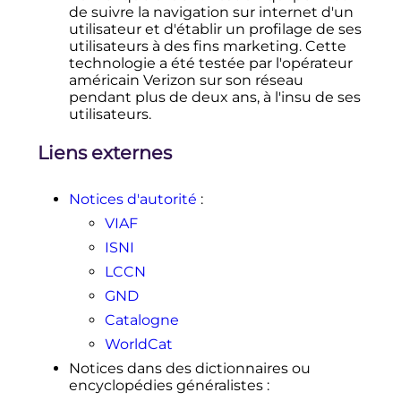
2013.
de suivre la navigation sur internet d'un
↑
Verizon to sell wireline operations
utilisateur et d'établir un profilage de ses
and towers worth over $15 bln
,
utilisateurs à des fins marketing. Cette
Malathi Nayak, Reuters, 5 février
technologie a été testée par l'opérateur
2015
américain Verizon sur son réseau
pendant plus de deux ans, à l'insu de ses
↑
Verizon to buy AOL in $4.4 billion
utilisateurs.
mobile video push
, Jennifer Saba,
Devika Krishna Kumar et Abhirup
Liens externes
Roy, Reuters, 12 mai 2015
↑
Verizon to buy XO
Communications' fiber-optic
Notices d'autorité
:
business
, Reuters, 18 février 2016
VIAF
↑
Verizon to buy 24.5 percent stake
ISNI
in AwesomenessTV
, Reuters, 6 avril
2016
LCCN
↑
(en)
Cynthia Littleton,
«
Disney,
GND
Verizon Settle Lawsuit Over ESPN
Catalogne
and Channel Bundling
»
, sur
Variety
,
WorldCat
10 mai 2016
(consulté le
18 avril 2017
)
Notices dans des dictionnaires ou
↑
(en)
Tom Kludt,
«
ESPN and
encyclopédies généralistes
:
Verizon reach settlement in