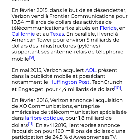
En
février 2015
, dans le but de se désendetter,
Verizon vend à Frontier Communications pour
10,54 milliards de dollars des activités de
télécommunications fixe situés en
Floride
, en
Californie
et au
Texas
. En parallèle, il vend à
American Tower pour environ 5 milliards de
dollars des infrastructures (pylônes)
supportant ses antenne-relais de téléphonie
[9]
mobile
.
En
mai 2015
, Verizon acquiert
AOL
, présent
dans la publicité mobile et possédant
notamment le
Huffington Post
, TechCrunch
[10]
et Engadget, pour 4,4 milliards de dollars
.
En
février 2016
, Verizon annonce l'acquisition
de XO Communications, entreprise
américaine de télécommunication spécialisée
dans
la fibre optique
, pour 1,8 milliard de
[11]
dollars
. En
avril 2016
, l'entreprise annonce
l'acquisition pour 160 millions de dollars d'une
participation de 24,5
% d'AwesomenessTV,