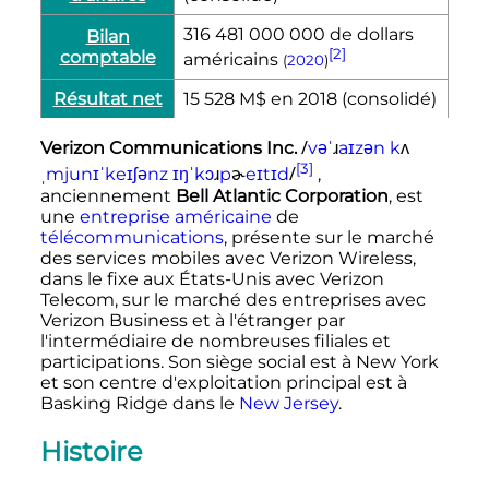
316 481 000 000 de dollars
Bilan
[2]
comptable
américains
(
2020
)
Résultat net
15 528 M$ en 2018 (consolidé)
/
ʌ
Verizon Communications Inc.
v
ə
ˈ
ɹ
a
ɪ
z
ə
n
k
[3]
ɚ
/
ˌ
m
j
u
n
ɪ
ˈ
k
e
ɪ
ʃ
ə
n
z
ɪ
ŋ
ˈ
k
ɔ
ɹ
p
e
ɪ
t
ɪ
d
,
anciennement
Bell Atlantic Corporation
, est
une
entreprise
américaine
de
télécommunications
, présente sur le marché
des services mobiles avec
Verizon Wireless
,
dans le fixe aux États-Unis avec
Verizon
Telecom
, sur le marché des entreprises avec
Verizon Business et à l'étranger par
l'intermédiaire de nombreuses filiales et
participations. Son siège social est à New York
et son centre d'exploitation principal est à
Basking Ridge dans le
New Jersey
.
Histoire