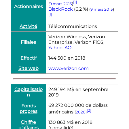
[1]
(
9
mars
2015
)
Actionnaires
BlackRock
(6,2 %)
(
9
mars
2015
)
[1]
Activité
Télécommunications
Verizon Wireless, Verizon
Filiales
Enterprise, Verizon FiOS,
Yahoo
,
AOL
Effectif
144 500 en 2018
Site web
www.verizon.com
Capitalisatio
249 194 M$ en septembre
n
2019
69 272 000 000 de dollars
Fonds
[2]
propres
américains
(
2020
)
Chiffre
130 863 M$ en 2018
d'affaires
(consolidé)