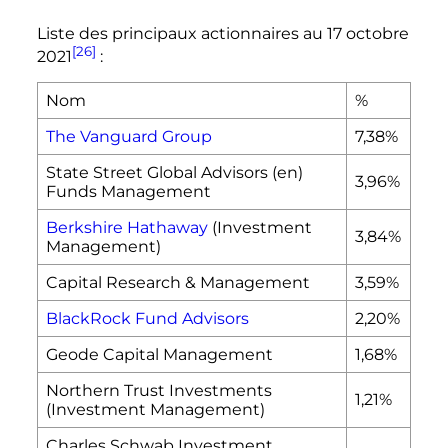
Liste des principaux actionnaires au
17 octobre
[26]
2021
:
Nom
%
The Vanguard Group
7,38%
State Street Global Advisors
(en)
3,96%
Funds Management
Berkshire Hathaway
(Investment
3,84%
Management)
Capital Research & Management
3,59%
BlackRock Fund Advisors
2,20%
Geode Capital Management
1,68%
Northern Trust Investments
1,21%
(Investment Management)
Charles Schwab Investment