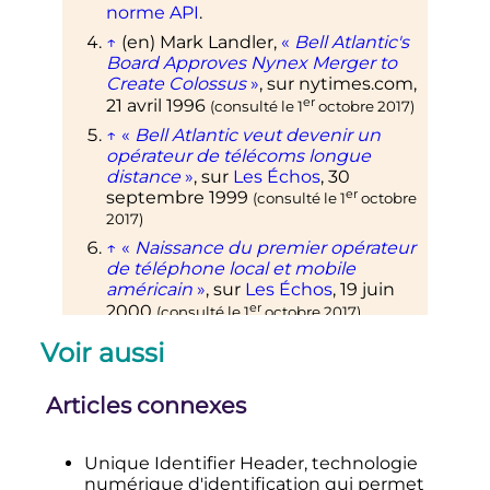
norme API
.
↑
(en)
Mark Landler,
«
Bell Atlantic's
Board Approves Nynex Merger to
Create Colossus
»
, sur
nytimes.com
,
er
21 avril 1996
(consulté le
1
octobre 2017
)
↑
«
Bell Atlantic veut devenir un
opérateur de télécoms longue
distance
»
, sur
Les Échos
,
30
er
septembre 1999
(consulté le
1
octobre
2017
)
↑
«
Naissance du premier opérateur
de téléphone local et mobile
américain
»
, sur
Les Échos
,
19 juin
er
2000
(consulté le
1
octobre 2017
)
↑
(en-US)
«
Breaking: Verizon
Voir aussi
Wireless to acquire Alltel for $28.1
billion
»
,
TechCrunch
,
2008
(
lire en
Articles connexes
ligne
, consulté le
10 octobre 2018
)
↑
«
Accord historique de 130
milliards d'euros entre Verizon et
Unique Identifier Header, technologie
Vodafone
»
,
Le Monde
, 2 septembre
numérique d'identification qui permet