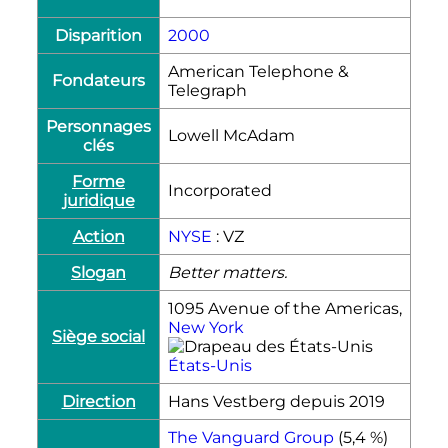
Disparition
2000
American Telephone &
Fondateurs
Telegraph
Personnages
Lowell McAdam
clés
Forme
Incorporated
juridique
Action
NYSE
: VZ
Slogan
Better matters.
1095 Avenue of the Americas,
New York
Siège social
États-Unis
Direction
Hans Vestberg depuis 2019
The Vanguard Group
(5,4 %)