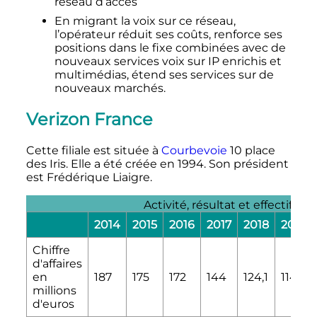
réseau d’accès
En migrant la voix sur ce réseau,
l’opérateur réduit ses coûts, renforce ses
positions dans le fixe combinées avec de
nouveaux services voix sur IP enrichis et
multimédias, étend ses services sur de
nouveaux marchés.
Verizon France
Cette filiale est située à
Courbevoie
10 place
des Iris. Elle a été créée en 1994. Son président
est Frédérique Liaigre.
[29]
Activité, résultat et effectif
.
2014
2015
2016
2017
2018
2019
Chiffre
d'affaires
en
187
175
172
144
124,1
114,7
millions
d'euros