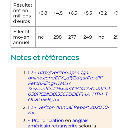
Résultat
net en
+6,8
+4,5
+6,3
+5,5
+3,2
+3,3
millions
d'euros
Effectif
moyen
nc
298
277
249
nc
251
annuel
Notes et références
1
2
«
http://verizon.api.edgar-
online.com/EFX_dll/EdgarPro.dll?
FetchFilingHTML1?
SessionID=PHw4eTCYJ41ZvGu&ID=1
0581752#D813569DDEF14A_HTM_T
OC813569_11
»
1
2
«
Verizon Annual Report 2020 10-
K
»
↑
Prononciation
en
anglais
américain
retranscrite
selon la