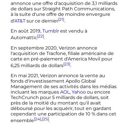
annonce une offre d'acquisition de 3,1 milliards
de dollars sur Straight Path Communications,
à la suite d'une offre de moindre envergure
[21]
d'
AT&T
sur ce dernier
.
En
août 2019
,
Tumblr
est vendu à
[22]
Automattic
.
En
septembre 2020
, Verizon annonce
l'acquisition de Tracfone, filiale américaine de
carte en pré-paiement d'America Movil pour
[23]
6,25 milliards de dollars
.
En mai 2021, Verizon annonce la vente au
fonds d'investissement Apollo Global
Management de ses activités dans les médias
incluant les marques
AOL
,
Yahoo
ou encore
TechCrunch pour 5 milliards de dollars, soit
près de la moitié du montant qu'il avait
déboursé pour les acquérir, tout en gardant
cependant une participation de 10
% dans cet
[24]
,
[25]
ensemble
.