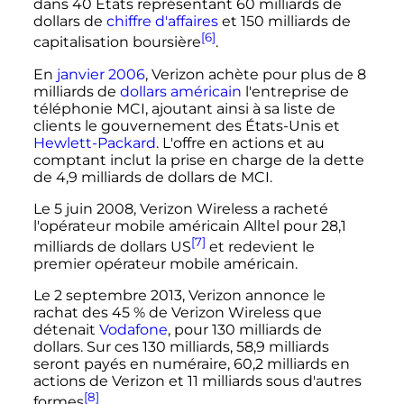
dans 40 États représentant 60 milliards de
dollars de
chiffre d'affaires
et 150 milliards de
[6]
capitalisation boursière
.
En
janvier
2006
, Verizon achète pour plus de 8
milliards de
dollars américain
l'entreprise de
téléphonie MCI, ajoutant ainsi à sa liste de
clients le gouvernement des États-Unis et
Hewlett-Packard
. L'offre en actions et au
comptant inclut la prise en charge de la dette
de 4,9 milliards de dollars de MCI.
Le
5 juin 2008
, Verizon Wireless a racheté
l'opérateur mobile américain Alltel pour 28,1
[7]
milliards de dollars US
et redevient le
premier opérateur mobile américain.
Le
2 septembre 2013
, Verizon annonce le
rachat des 45
% de Verizon Wireless que
détenait
Vodafone
, pour 130 milliards de
dollars. Sur ces 130 milliards, 58,9 milliards
seront payés en numéraire, 60,2 milliards en
actions de Verizon et 11 milliards sous d'autres
[8]
formes
.