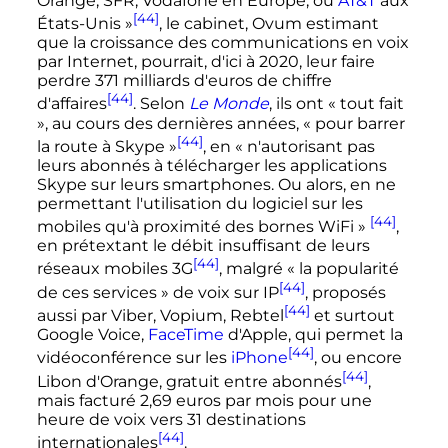
Orange, SFR, Vodafone en Europe, ou
AT&T
aux
[44]
États-Unis »
, le cabinet, Ovum estimant
que la croissance des communications en voix
par Internet, pourrait, d'ici à 2020, leur faire
perdre 371 milliards d'euros de chiffre
[44]
d'affaires
. Selon
Le Monde
, ils ont
« tout fait
»
, au cours des dernières années,
« pour barrer
[44]
la route à Skype »
, en
« n'autorisant pas
leurs abonnés à télécharger les applications
Skype sur leurs smartphones. Ou alors, en ne
permettant l'utilisation du logiciel sur les
[44]
mobiles qu'à proximité des bornes WiFi »
,
en prétextant le débit insuffisant de leurs
[44]
réseaux mobiles 3G
, malgré
« la popularité
[44]
de ces services »
de voix sur IP
, proposés
[44]
aussi par Viber, Vopium, Rebtel
et surtout
Google Voice,
FaceTime
d'Apple, qui permet la
[44]
vidéoconférence sur les
iPhone
, ou encore
[44]
Libon d'Orange, gratuit entre abonnés
,
mais facturé 2,69 euros par mois pour une
heure de voix vers 31 destinations
[44]
internationales
.