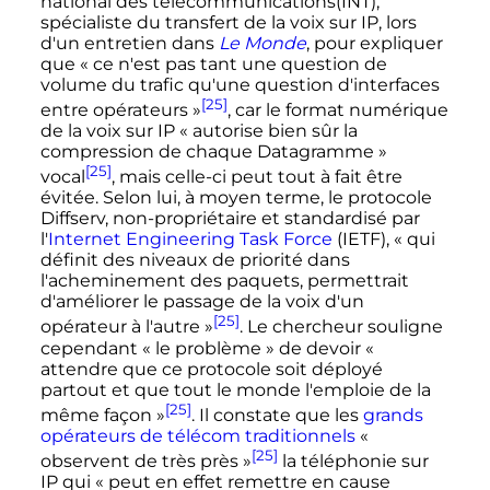
national des télécommunications(INT),
spécialiste du transfert de la voix sur IP, lors
d'un entretien dans
Le Monde
, pour expliquer
que
« ce n'est pas tant une question de
volume du trafic qu'une question d'interfaces
[25]
entre opérateurs »
, car le format numérique
de la voix sur IP
« autorise bien sûr la
compression de chaque Datagramme »
[25]
vocal
, mais celle-ci peut tout à fait être
évitée. Selon lui, à moyen terme, le protocole
Diffserv, non-propriétaire et standardisé par
l'
Internet Engineering Task Force
(IETF),
« qui
définit des niveaux de priorité dans
l'acheminement des paquets, permettrait
d'améliorer le passage de la voix d'un
[25]
opérateur à l'autre »
. Le chercheur souligne
cependant
« le problème »
de devoir
«
attendre que ce protocole soit déployé
partout et que tout le monde l'emploie de la
[25]
même façon »
. Il constate que les
grands
opérateurs de télécom traditionnels
«
[25]
observent de très près »
la téléphonie sur
IP qui
« peut en effet remettre en cause