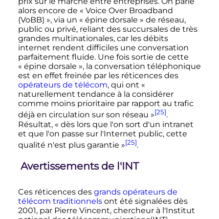
prix sur le marché entre entreprises. On parle
alors encore de «
Voice Over Broadband
(VoBB)
», via un «
épine dorsale
» de réseau,
public ou privé, reliant des succursales de très
grandes multinationales, car les débits
internet rendent difficiles une conversation
parfaitement fluide. Une fois sortie de cette
«
épine dorsale
», la conversation téléphonique
est en effet freinée par les réticences des
opérateurs de télécom
, qui ont
«
naturellement tendance à la considérer
comme moins prioritaire par rapport au trafic
[25]
déjà en circulation sur son réseau »
.
Résultat,
« dès lors que l'on sort d'un intranet
et que l'on passe sur l'Internet public, cette
[25]
qualité n'est plus garantie »
.
Avertissements de l'INT
Ces réticences des
grands opérateurs de
télécom traditionnels
ont été signalées dès
2001, par Pierre Vincent, chercheur à l'Institut