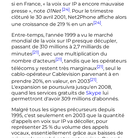
si en France,
« la voix sur IP a encore mauvaise
[24]
presse »
, note
01Net
. Pour le trimestre
clôturé le 30 avril 2001, Net2Phone affiche alors
[24]
une croissance de 219
% en un an
.
Entre-temps, l'année 1999 a vu le marché
mondial de la voix sur IP presque décupler,
passant de 310 millions à 2,7 milliards de
[21]
minutes
, avec une multiplication du
[21]
nombre d'acteurs
, tandis que les opérateurs
[21]
télécoms y restent très marginaux
, seul le
cablo-opérateur Cablevision parvenant à en
[21]
prendre 20%, en valeur, en 2003
.
L'expansion se poursuivra jusqu'en 2008,
quand les services gratuits de
Skype
lui
permettront d'avoir 309 millions d'abonnés.
Malgré tous les signes précurseurs depuis
1995, c'est seulement en 2003 que la quantité
d'appels en voix sur IP va décoller, pour
représenter 25
% du volume des appels
vocaux, essentiellement grâce aux baisses de