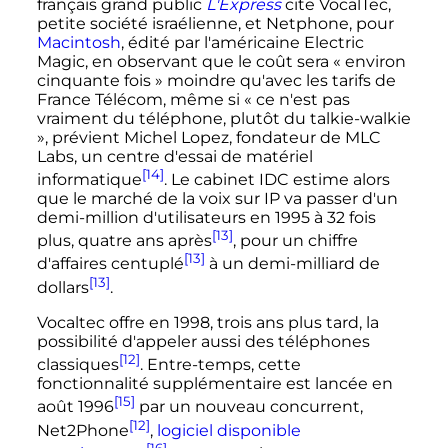
français grand public
L'Express
cite VocalTec,
petite société israélienne, et Netphone, pour
Macintosh
, édité par l'américaine Electric
Magic, en observant que le coût sera
« environ
cinquante fois »
moindre qu'avec les tarifs de
France Télécom, même si
« ce n'est pas
vraiment du téléphone, plutôt du talkie-walkie
»
, prévient Michel Lopez, fondateur de MLC
Labs, un centre d'essai de matériel
[14]
informatique
. Le cabinet IDC estime alors
que le marché de la voix sur IP va passer d'un
demi-million d'utilisateurs en 1995 à
32 fois
[13]
plus, quatre ans après
, pour un chiffre
[13]
d'affaires centuplé
à un demi-milliard de
[13]
dollars
.
Vocaltec offre en
1998
, trois ans plus tard, la
possibilité d'appeler aussi des téléphones
[12]
classiques
. Entre-temps, cette
fonctionnalité supplémentaire est lancée en
[15]
août 1996
par un nouveau concurrent,
[12]
Net2Phone
,
logiciel disponible
[16]