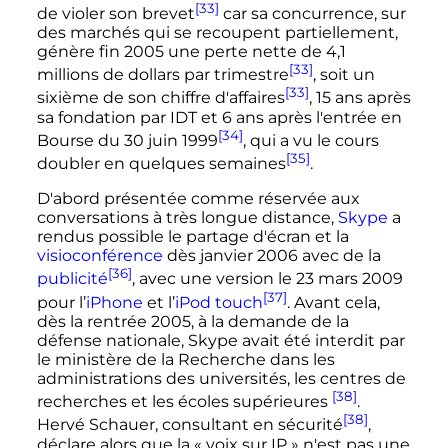
[33]
de violer son brevet
car sa concurrence, sur
des marchés qui se recoupent partiellement,
génère fin 2005 une perte nette de 4,1
[33]
millions de dollars par trimestre
, soit un
[33]
sixième de son chiffre d'affaires
, 15 ans après
sa fondation par IDT et 6 ans après l'entrée en
[34]
Bourse du 30 juin 1999
, qui a vu le cours
[35]
doubler en quelques semaines
.
D'abord présentée comme réservée aux
conversations à très longue distance,
Skype
a
rendus possible le partage d'écran et la
visioconférence
dès
janvier 2006
avec de la
[36]
publicité
, avec une version le
23 mars 2009
[37]
pour l’
iPhone
et l’
iPod touch
. Avant cela,
dès la rentrée 2005, à la demande de la
défense nationale, Skype avait été interdit par
le ministère de la Recherche dans les
administrations des universités, les centres de
[38]
recherches et les écoles supérieures
.
[38]
Hervé Schauer, consultant en sécurité
,
déclare alors que la «
voix sur IP
» n'est pas une