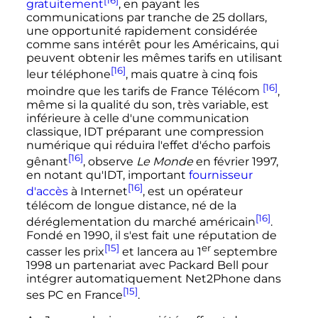
gratuitement
, en payant les
communications par tranche de 25 dollars,
une opportunité rapidement considérée
comme sans intérêt pour les Américains, qui
peuvent obtenir les mêmes tarifs en utilisant
[16]
leur téléphone
, mais quatre à cinq fois
[16]
moindre que les tarifs de France Télécom
,
même si la qualité du son, très variable, est
inférieure à celle d'une communication
classique, IDT préparant une compression
numérique qui réduira l'effet d'écho parfois
[16]
gênant
, observe
Le Monde
en février 1997,
en notant qu'IDT, important
fournisseur
[16]
d'accès
à Internet
, est un opérateur
télécom de longue distance, né de la
[16]
déréglementation du marché américain
.
Fondé en 1990, il s'est fait une réputation de
[15]
er
casser les prix
et lancera au
1
septembre
1998
un partenariat avec Packard Bell pour
intégrer automatiquement Net2Phone dans
[15]
ses PC en France
.