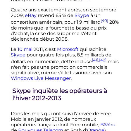
Quatre ans exactement après, en septembre
2009,
eBay
revend 65
% de
Skype
à un
[40]
consortium américain, pour 1,9 milliard
28%
de moins que la fourchette basse du prix
d'achat, la crise des subprime s'étant
déclenchée début 2008.
Le
10
mai
2011
, c'est
Microsoft
qui rachète
Skype
pour quatre fois plus,
8,5 milliards
de
[41]
,
[42]
dollars en numéraire, dette incluse
mais
n'en fait pas une promotion commerciale
significative, même s'il le fusionne avec son
Windows Live Messenger
.
Skype inquiète les opérateurs à
l'hiver 2012-2013
Dans les mois qui ont suivi l'arrivée de Free
Mobile en
janvier 2012
, de nombreux
opérateurs français (dont Free mobile,
B&You
de
Bouygues Telecom
et Sosh d'
Orange
)