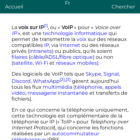
Fr
Accueil
Chercher
[1]
La
voix sur IP
, ou «
VoIP
» pour «
Voice over
IP
», est une
technologie
informatique
qui
permet de transmettre la
voix
sur des réseaux
compatibles
IP
, via
Internet
ou des réseaux
privés (
intranets
) ou publics, qu'ils soient
filaires
(
câble
/
ADSL
/
fibre optique
) ou non
(
satellite
,
Wi-Fi
et
réseaux mobiles
).
Des logiciels de VoIP tels que
Skype
,
Signal
,
[2]
,
[3]
Discord
,
WhatsApp
gèrent aujourd'hui
tous les flux
multimédia
(
téléphonie
,
appels
vidéo
,
messagerie instantanée
et transferts de
fichiers).
En ce qui concerne la téléphonie uniquement,
cette technologie est complémentaire de la
téléphonie sur IP («
ToIP
» pour
Telephony over
Internet Protocol
), qui concerne les fonctions
réalisées par un
autocommutateur
téléphonique
IPBX.