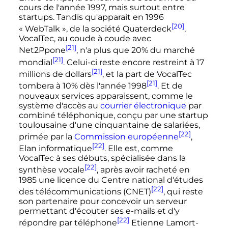
cours de l'année 1997, mais surtout entre
startups. Tandis qu'apparait en 1996
[20]
«
WebTalk
», de la société Quaterdeck
,
VocalTec, au coude à coude avec
[21]
Net2Ppone
, n'a plus que 20% du marché
[21]
mondial
. Celui-ci reste encore restreint à 17
[21]
millions de dollars
, et la part de VocalTec
[21]
tombera à 10% dès l'année 1998
. Et de
nouveaux services apparaissent, comme le
système d'accès au
courrier électronique
par
combiné téléphonique, conçu par une startup
toulousaine d'une cinquantaine de salariées,
[22]
primée par la
Commission européenne
,
[22]
Elan informatique
. Elle est, comme
VocalTec à ses débuts, spécialisée dans la
[22]
synthèse vocale
, après avoir racheté en
1985 une licence du Centre national d'études
[22]
des télécommunications (CNET)
, qui reste
son partenaire pour concevoir un serveur
permettant d'écouter ses e-mails et d'y
[22]
répondre par téléphone
Etienne Lamort-