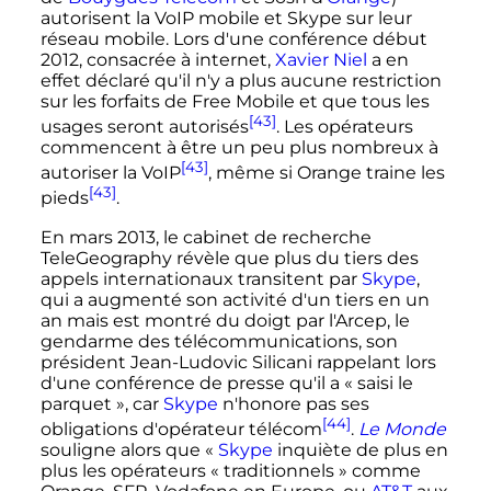
autorisent la VoIP mobile et Skype sur leur
réseau mobile. Lors d'une conférence début
2012, consacrée à internet,
Xavier Niel
a en
effet déclaré qu'il n'y a plus aucune restriction
sur les forfaits de Free Mobile et que tous les
[43]
usages seront autorisés
. Les opérateurs
commencent à être un peu plus nombreux à
[43]
autoriser la VoIP
, même si Orange traine les
[43]
pieds
.
En mars 2013, le cabinet de recherche
TeleGeography révèle que plus du tiers des
appels internationaux transitent par
Skype
,
qui a augmenté son activité d'un tiers en un
an mais est montré du doigt par l'Arcep, le
gendarme des télécommunications, son
président Jean-Ludovic Silicani rappelant lors
d'une conférence de presse qu'il a
« saisi le
parquet »
, car
Skype
n'honore pas ses
[44]
obligations d'opérateur télécom
.
Le Monde
souligne alors que
«
Skype
inquiète de plus en
plus les opérateurs « traditionnels » comme