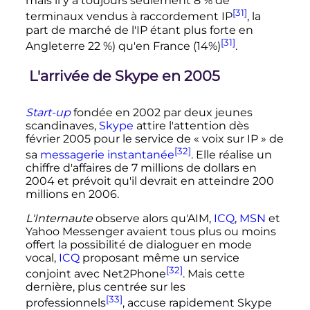
mais il y a toujours seulement 8
% de
[31]
terminaux vendus à raccordement IP
, la
part de marché de l'IP étant plus forte en
[31]
Angleterre 22
%) qu'en France (14%)
.
L'arrivée de Skype en 2005
Start-up
fondée en 2002 par deux jeunes
scandinaves,
Skype
attire l'attention dès
février 2005 pour le service de «
voix sur IP
» de
[32]
sa
messagerie instantanée
. Elle réalise un
chiffre d'affaires de 7 millions de dollars en
2004 et prévoit qu'il devrait en atteindre 200
millions en 2006.
L'Internaute
observe alors qu'AIM,
ICQ
,
MSN
et
Yahoo Messenger avaient tous plus ou moins
offert la possibilité de dialoguer en mode
vocal,
ICQ
proposant même un service
[32]
conjoint avec Net2Phone
. Mais cette
dernière, plus centrée sur les
[33]
professionnels
, accuse rapidement Skype