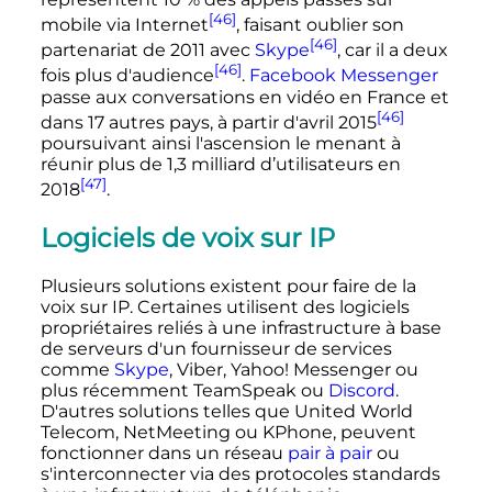
[46]
mobile via Internet
, faisant oublier son
[46]
partenariat de 2011 avec
Skype
, car il a deux
[46]
fois plus d'audience
.
Facebook Messenger
passe aux conversations en vidéo en France et
[46]
dans 17 autres pays, à partir d'avril 2015
poursuivant ainsi l'ascension le menant à
réunir plus de 1,3 milliard d’utilisateurs en
[47]
2018
.
Logiciels de voix sur IP
Plusieurs solutions existent pour faire de la
voix sur IP. Certaines utilisent des logiciels
propriétaires reliés à une infrastructure à base
de serveurs d'un fournisseur de services
comme
Skype
, Viber, Yahoo! Messenger ou
plus récemment TeamSpeak ou
Discord
.
D'autres solutions telles que United World
Telecom, NetMeeting ou KPhone, peuvent
fonctionner dans un réseau
pair à pair
ou
s'interconnecter via des protocoles standards