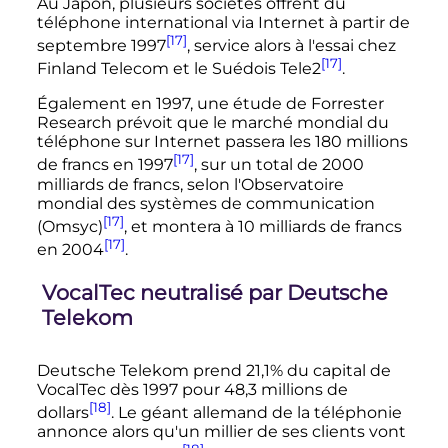
Au Japon, plusieurs sociétés offrent du
téléphone international via Internet à partir de
[17]
septembre 1997
, service alors à l'essai chez
[17]
Finland Telecom et le Suédois Tele2
.
Également en 1997, une étude de Forrester
Research prévoit que le marché mondial du
téléphone sur Internet passera les 180 millions
[17]
de francs en 1997
, sur un total de 2000
milliards de francs, selon l'Observatoire
mondial des systèmes de communication
[17]
(Omsyc)
, et montera à 10 milliards de francs
[17]
en 2004
.
VocalTec neutralisé par Deutsche
Telekom
Deutsche Telekom prend 21,1% du capital de
VocalTec dès 1997 pour
48,3 millions
de
[18]
dollars
. Le géant allemand de la téléphonie
annonce alors qu'un millier de ses clients vont