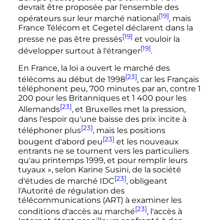
devrait être proposée par l'ensemble des
[19]
opérateurs sur leur marché national
, mais
France Télécom et Cegetel déclarent dans la
[19]
presse ne pas être pressés
et vouloir la
[19]
développer surtout à l'étranger
.
En France, la loi a ouvert le marché des
[23]
télécoms au début de 1998
, car les Français
téléphonent peu, 700 minutes par an, contre 1
200 pour les Britanniques et 1 400 pour les
[23]
Allemands
, et Bruxelles met la pression,
dans l'espoir qu'une baisse des prix incite à
[23]
téléphoner plus
, mais les positions
[23]
bougent d'abord peu
et les nouveaux
entrants ne se tournent vers les particuliers
qu'au printemps 1999, et pour remplir leurs
tuyaux
», selon Karine Susini, de la société
[23]
d'études de marché IDC
, obligeant
l'Autorité de régulation des
télécommunications (ART) à examiner les
[23]
conditions d'accès au marché
, l'accès à