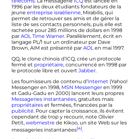
télécoms
. La messagerie
ICQ
est lancée en
1996 par les deux étudiants fondateurs de la
jeune
entreprise
israélienne
, Mirabilis, qui
permet de retrouver ses amis et de gérer la
liste de ses contacts personnels, puis elle est
rachetée pour 285 millions de dollars en 1998
par
AOL Time Warner
. Parallèlement, écrit en
langage PL/1 sur un ordinateur par Dave
Brown, AIM est présenté par
AOL
en mai 1997.
QQ, le clone chinois d’ICQ, crée un protocole
fermé et
propriétaire
, concurrencé en 1998 par
le protocole libre et ouvert
Jabber
.
Les fournisseurs de contenu d’
Internet
(
Yahoo!
Messenger
en 1998,
MSN Messenger
en 1999
et Gadu-Gadu en 2000) lancent leurs propres
Messageries instantanées
, gratuites mais
propriétaires
et fermées, financées par la
publicité
. Pour capter la croissance, ils évitent
cependant de trop y recourir, note Olivier
Petit,
webmestre
de Kikoo, un site Web sur les
[4]
messageries instantanées
.