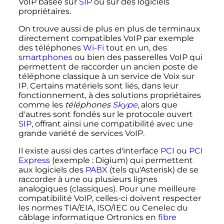
VoIP basée sur
SIP
ou sur des logiciels
propriétaires.
On trouve aussi de plus en plus de terminaux
directement compatibles VoIP par exemple
des téléphones
Wi-Fi
tout en un, des
smartphones
ou bien des passerelles VoIP qui
permettent de raccorder un ancien poste de
téléphone classique à un service de Voix sur
IP. Certains matériels sont liés, dans leur
fonctionnement, à des solutions propriétaires
comme les
téléphones
Skype
, alors que
d'autres sont fondés sur le protocole ouvert
SIP
, offrant ainsi une compatibilité avec une
grande variété de services VoIP.
Il existe aussi des cartes d'interface
PCI
ou
PCI
Express
(exemple
: Digium) qui permettent
aux logiciels des
PABX
(tels qu'Asterisk) de se
raccorder à une ou plusieurs lignes
analogiques (classiques). Pour une meilleure
compatibilité VoIP, celles-ci doivent respecter
les normes TIA/EIA, ISO/IEC ou Cenelec du
câblage informatique Ortronics en
fibre