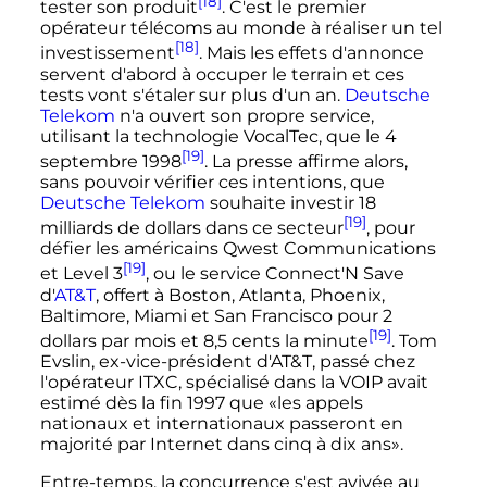
[18]
tester son produit
. C'est le premier
opérateur télécoms au monde à réaliser un tel
[18]
investissement
. Mais les effets d'annonce
servent d'abord à occuper le terrain et ces
tests vont s'étaler sur plus d'un an.
Deutsche
Telekom
n'a ouvert son propre service,
utilisant la technologie VocalTec, que le
4
[19]
septembre 1998
. La presse affirme alors,
sans pouvoir vérifier ces intentions, que
Deutsche Telekom
souhaite investir 18
[19]
milliards de dollars dans ce secteur
, pour
défier les américains Qwest Communications
[19]
et Level 3
, ou le service Connect'N Save
d'
AT&T
, offert à Boston, Atlanta, Phoenix,
Baltimore, Miami et San Francisco pour 2
[19]
dollars par mois et 8,5 cents la minute
. Tom
Evslin, ex-vice-président d'AT&T, passé chez
l'opérateur ITXC, spécialisé dans la VOIP avait
estimé dès la fin 1997 que «les appels
nationaux et internationaux passeront en
majorité par Internet dans cinq à dix ans».
Entre-temps, la concurrence s'est avivée au