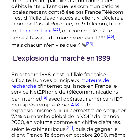
Internet étant par ailleurs confronté à des
débits lents. «
Tant que les communications
locales restent contrôlées par France Télécom,
il est difficile d'avoir accès au client
», déclare à
la presse Pascal Bourgue, de 9 Télécom, filiale
[23]
de
Telecom Italia
, qui comme Télé 2 se
[23]
lance à l'assaut du marché en avril 1999
,
[23]
mais chacun n'en vise que 4
%
.
L'explosion du marché en 1999
En octobre 1998, c'est la filiale française
d'Excite, l'un des principaux
moteurs de
recherche
d'Internet qui lance en France le
service Net2Phone de télécommunications
[15]
par Internet
avec l'opérateur américain IDT,
peu après remplacé par
AT&T
. Un
expansionnisme qui lui permettra de s'adjuger
72
% du marché global de la VOIP de l'année
2000, en volume comme en chiffre d'affaires,
[24]
selon le cabinet Ilocus
, puis de gagner le
client France Télécom en octobre 2000, même