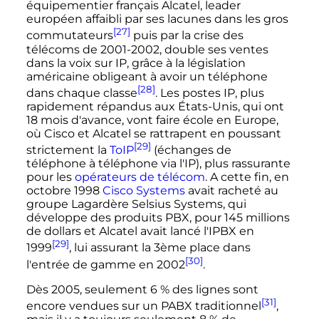
équipementier français Alcatel, leader
européen affaibli par ses lacunes dans les gros
[27]
commutateurs
puis par la crise des
télécoms de 2001-2002, double ses ventes
dans la voix sur IP, grâce à la législation
américaine obligeant à avoir un téléphone
[28]
dans chaque classe
. Les postes IP, plus
rapidement répandus aux États-Unis, qui ont
18 mois d'avance, vont faire école en Europe,
où Cisco et Alcatel se rattrapent en poussant
[29]
strictement la
ToIP
(échanges de
téléphone à téléphone via l'IP), plus rassurante
pour les
opérateurs de télécom
. A cette fin, en
octobre 1998
Cisco Systems
avait racheté au
groupe Lagardère Selsius Systems, qui
développe des produits PBX, pour 145 millions
de dollars et Alcatel avait lancé l'IPBX en
[29]
1999
, lui assurant la 3ème place dans
[30]
l'entrée de gamme en 2002
.
Dès 2005, seulement 6
% des lignes sont
[31]
encore vendues sur un PABX traditionnel
,