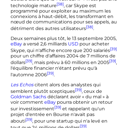
[38]
technologie mature
, car Skype est
programmé pour exploiter au maximum les
connexions à haut-débit, les transformant en
nœud de communications pour ses appels, au
[38]
détriment des autres utilisateurs
.
Deux semaines plus tôt, le 13 septembre 2005,
eBay
a versé 2,6 milliards
USD
pour acheter
[39]
Skype, qui n'affiche encore que 200 salariés
pour un chiffre d'affaires 2004 de 7 millions de
[39]
[39]
dollars
, mais prévu à 60 millions en 2005
,
l'équilibre financier n'étant prévu qu'à
[39]
l'automne 2006
.
Les Echos
citent alors des analystes qui
[39]
semblent plutôt sceptiques
, ceux de
Goldman Sachs
déclarant avoir «
du mal
» à
voir comment
eBay
pourra obtenir un retour
[39]
sur investissement
et rappelant qu'un
projet d'entrée en Bourse n'avait pas
[39]
abouti
, pour une startup qui n'a levé en
[39]
tout que 24 millions de dollars
.