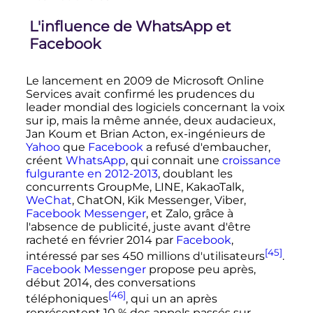
L'influence de WhatsApp et
Facebook
Le lancement en 2009 de Microsoft Online
Services avait confirmé les prudences du
leader mondial des logiciels concernant la voix
sur ip, mais la même année, deux audacieux,
Jan Koum et Brian Acton, ex-ingénieurs de
Yahoo
que
Facebook
a refusé d'embaucher,
créent
WhatsApp
, qui connait une
croissance
fulgurante en 2012-2013
, doublant les
concurrents GroupMe, LINE, KakaoTalk,
WeChat
, ChatON, Kik Messenger, Viber,
Facebook Messenger
, et Zalo, grâce à
l'absence de publicité, juste avant d'être
racheté en
février 2014
par
Facebook
,
[45]
intéressé par ses 450 millions d'utilisateurs
.
Facebook Messenger
propose peu après,
début 2014, des conversations
[46]
téléphoniques
, qui un an après
représentent 10
% des appels passés sur