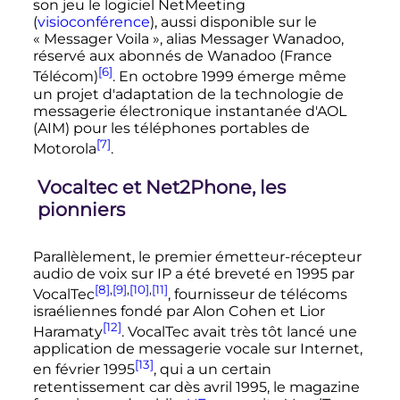
son jeu le logiciel NetMeeting
(
visioconférence
), aussi disponible sur le
«
Messager Voila
», alias Messager Wanadoo,
réservé aux abonnés de Wanadoo (France
[6]
Télécom)
. En
octobre 1999
émerge même
un projet d'adaptation de la technologie de
messagerie électronique instantanée d'AOL
(AIM) pour les téléphones portables de
[7]
Motorola
.
Vocaltec et Net2Phone, les
pionniers
Parallèlement, le premier émetteur-récepteur
audio de voix sur IP a été breveté en 1995 par
[8]
,
[9]
,
[10]
,
[11]
VocalTec
, fournisseur de
télécoms
israéliennes fondé par Alon Cohen et Lior
[12]
Haramaty
. VocalTec avait très tôt lancé une
application de messagerie vocale sur Internet,
[13]
en
février 1995
, qui a un certain
retentissement car dès
avril 1995
, le magazine