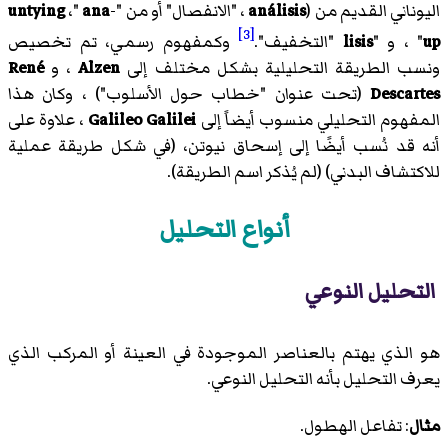
اليوناني القديم من (
análisis
، "الانفصال" أو من "
-
ana
،"
untying
[3]
up
" ، و "
lisis
"التخفيف".
وكمفهوم رسمي، تم تخصيص
ونسب الطريقة التحليلية بشكل مختلف إلى
Alzen
، و
René
Descartes
(تحت عنوان "خطاب حول الأسلوب") ، وكان هذا
المفهوم التحليلي منسوب أيضاً إلى
Galileo Galilei
، علاوة على
أنه قد نُسب أيضًا إلى إسحاق نيوتن، (في شكل طريقة عملية
للاكتشاف البدني) (لم يُذكر اسم الطريقة).
أنواع التحليل
التحليل النوعي
هو الذي يهتم بالعناصر الموجودة في العينة أو المركب الذي
يعرف التحليل بأنه التحليل النوعي.
مثال
: تفاعل الهطول.