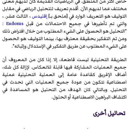
خاص أكثر من المنطق. في الرياضيات القديمة كان لديهم معنى
مختلف عما لديهم الآن. أقدم تعريف للتحليل الرياضي في مقابل
التوليف هو التعريف الوارد في [ملحق بـ]
إقليدس
، الثالث عشر. ،
والتي تم تأطيرها في جميع الاحتمالات من قبل
Eudoxus
:
"التحليل هو الحصول على الشيء المطلوب من خلال افتراض ذلك
ومن ثم التفكير بحقيقة معترف بها، بينما التوليف هو الحصول
على الشيء المطلوب عن طريق التفكير في الإستدلال وإثباته".
الطريقة التحليلية ليست قاطعة، إلا إذا كان من المعروف أن
جميع العمليات المشاركة فيها قابلة للانعكاس. لإزالة كل شك،
أضاف الإغريق كقاعدة عامة إلى العملية التحليلية عملية
اصطناعية تتكون من عودة جميع العمليات التي تحدث في
التحليل. وبالتالي كان الهدف من التحليل هو المساعدة في
اكتشاف البراهين الاصطناعية أو الحلول.
تحاليل أخرى