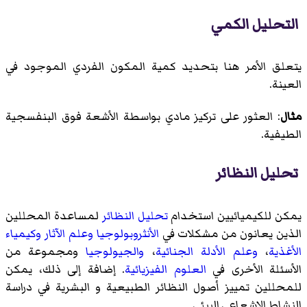
التحليل الكمي
يتعلق الأمر هنا بتحديد كمية المكون الفردي الموجود في
العينة.
مثال
: العثور على تركيز مادي بواسطة الأشعة فوق البنفسجية
الطيفية.
تحليل النظائر
يمكن للكيميائيين استخدام
تحليل النظائر
لمساعدة المحللين
الذين يعانون من مشكلات في
الأنثروبولوجيا
وعلم الآثار
وكيمياء
الأغذية
،
وعلم الأدلة الجنائية
،
والجيولوجيا
ومجموعة من
الأسئلة الأخرى في
العلوم الفيزيائية
. إضافة إلى ذلك، يمكن
للمحللين تمييز أصول النظائر الطبيعية و البشرية في دراسة
النشاط الإشعاعي البيئي.