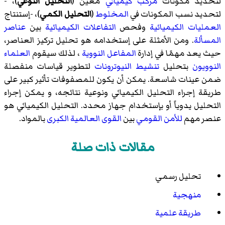
لتحديد مكونات
مركب كيميائي
معين (
التحليل النوعي
)، -
لتحديد نسب المكونات في
المخلوط
(
التحليل الكمي
)، -إستنتاج
العمليات
الكيميائية
وفحص
التفاعلات الكيميائية
بين
عناصر
المسألة
. ومن الأمثلة على إستخدامه هو تحليل تركيز العناصر،
حيث يعد مهمًا في إدارة
المفاعل النووية
، لذلك سيقوم
العلماء
النوويون
بتحليل
تنشيط النيوترونات
لتطوير قياسات منفصلة
ضمن عينات شاسعة. يمكن أن يكون للمصفوفات تأثير كبير على
طريقة إجراء التحليل الكيميائي ونوعية نتائجه، و يمكن إجراء
التحليل يدوياً أو بإستخدام جهاز محدد. التحليل الكيميائي هو
عنصر مهم
للأمن القومي
بين
القوى العالمية الكبرى
بالمواد.
مقالات ذات صلة
تحليل رسمي
منهجية
طريقة علمية