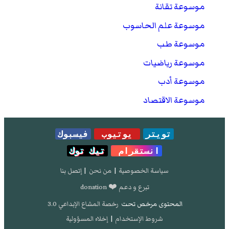
موسوعة تقانة
موسوعة علم الحاسوب
موسوعة طب
موسوعة رياضيات
موسوعة أدب
موسوعة الاقتصاد
تويتر
يوتيوب
فيسبوك
انستقرام
تيك توك
سياسة الخصوصية
|
من نحن
|
إتصل بنا
تبرع و دعم ❤️ donation
المحتوى مرخص تحت
رخصة المشاع الإبداعي 3.0
شروط الإستخدام
|
إخلاء المسؤولية