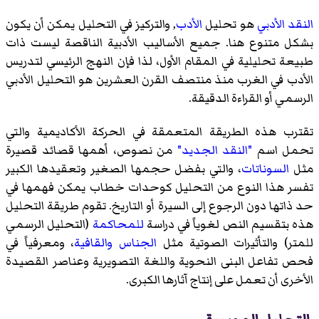
النقد الأدبي
هو تحليل
الأدب
, والتركيز في التحليل يمكن أن يكون
بشكل متنوع هنا. جميع الأساليب الأدبية الناقصة ليست ذات
طبيعة تحليلية في المقام الأول، لذا فإن النهج الرئيسي لتدريس
الأدب في الغرب منذ منتصف القرن العشرين هو التحليل الأدبي
الرسمي أو القراءة الدقيقة.
تقترب هذه الطريقة المتعمقة في الحركة الأكاديمية والتي
تحمل اسم
"النقد الجديد"
من نصوص، أهمها قصائد قصيرة
مثل
السوناتات
، والتي بفضل حجمها الصغير وتعقيدها الكبير
تفسر هذا النوع من التحليل كوحدات خطاب يمكن فهمها في
حد ذاتها دون الرجوع إلى السيرة أو التاريخ. تقوم طريقة التحليل
هذه بتقسيم النص لغوياً في دراسة
للمحاكمة
(التحليل الرسمي
للمتر) والتأثيرات الصوتية مثل
الجناس
والقافية
، ومعرفياً في
فحص تفاعل البنى النحوية واللغة التصويرية وعناصر القصيدة
الأخرى أن تعمل على إنتاج آثارها الكبرى.