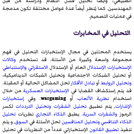
الطبيعي، وأيضاً تحليل فشل النظام ودراسته من قبل
المهندسين. كما يُنظر أيضاََ عدة عوامل مختلفة تكون مدمجة
في عمليات التصميم.
التحليل في المخابرات
يستخدم المحللين في مجال الإستخبارات التحليل في فهم
مجموعة واسعة وكبيرة من الأسئلة. قد تستخدم
وكالات
الإستخبارات
الإستدلال
العام أو الإستدلال
الاستقرائي
والإستنباطي
أو تحليل الشبكات الاجتماعية وتحليل الشبكات الديناميكية،
وتحليل الروابط
أو
تبادل الأفكار
لحل المشاكل الحالية أو المقبلة.
قد يتم إستكشاف القضايا في
الإستخبارات العسكرية
من خلال
استخدام
نظرية الألعاب
أو
wargaming
. وفي
إستخبارات
الإشارات
, يتم تطبيق
تحليل الشفرات
وتحليل الترددات
لكسر
الرموز
والشفرات السرية
. يطبق
الذكاء التجاري
نظريات
تحليل
الذكاء
التنافسي وتحليل المنافسين
لحل الأسئلة في
السوق
, و يتم
تنفيذ
تطبيق القانون
الإستخباراتي عدداً من النظريات في تحليل