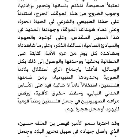
تمثيلاُ صحيحاً، نتكلم بلسانها ونجهر بإرادتها،
وجوب الخروج من هذا الموقف الحرج، استناداً
على حقنا الطبيعي والشرعي في الحياة الحرة،
وعلى دماء شهدائنا المراقة، وجهادنا المديد في
هذا السبيل المقدس، وعلى الوعود والعهود
والمبادئ السامية السالفة الذكر، وعلى ما شاهدناه
ونشاهده كل يوم من عزم الأمة الثابتة على
المطالبة بحقها ووحدتها والوصول إلى ذلك بكل
الوسائل، فأعلنا بإجماع الرأي استقلال بلادنا
السورية بحدودها الطبيعية، ومن ضمنها
فلسطين، استقلالاً تاماً لا شائبة فيه على الأساس
المدني النيابي، وحفظ حقوق الأقلية، ورفض
مزاعم الصهيونيين في جعل فلسطين وطناً قومياً
لليهود أو محل هجرة لهم.
وقد اخترنا سمو الأمير فيصل بن الملك حسين،
الذي واصل جهاده في سبيل تحرير البلاد وجعل