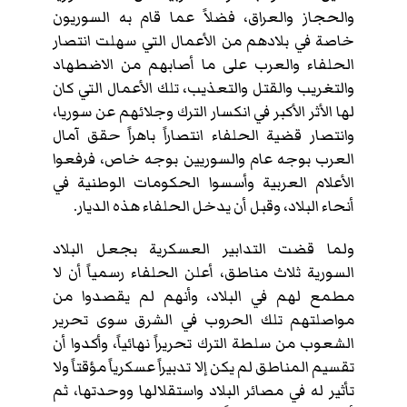
والحجاز والعراق، فضلاً عما قام به السوريون
خاصة في بلادهم من الأعمال التي سهلت انتصار
الحلفاء والعرب على ما أصابهم من الاضطهاد
والتغريب والقتل والتعذيب، تلك الأعمال التي كان
لها الأثر الأكبر في انكسار الترك وجلائهم عن سوريا،
وانتصار قضية الحلفاء انتصاراً باهراً حقق آمال
العرب بوجه عام والسوريين بوجه خاص، فرفعوا
الأعلام العربية وأسسوا الحكومات الوطنية في
أنحاء البلاد، وقبل أن يدخل الحلفاء هذه الديار.
ولما قضت التدابير العسكرية بجعل البلاد
السورية ثلاث مناطق، أعلن الحلفاء رسمياً أن لا
مطمع لهم في البلاد، وأنهم لم يقصدوا من
مواصلتهم تلك الحروب في الشرق سوى تحرير
الشعوب من سلطة الترك تحريراً نهائياً، وأكدوا أن
تقسيم المناطق لم يكن إلا تدبيراً عسكرياً مؤقتاً ولا
تأثير له في مصائر البلاد واستقلالها ووحدتها، ثم