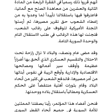
أنهم قرروا ذلك رسمياً في الفقرة الرابعة من المادة
الثانية والعشرين من معاهدة الصلح مع ألمانيا،
فاعترفوا فيها باستقلالنا تأييداً لما وعدوا به من
إعطاء الشعوب حق تقرير مصيرها، ثم أرسلوا
اللجنة الأميركية للوقوف على رغائب الشعب،
فتجلت لها هذه الرغائب في طلب الاستقلال التام
والوحدة السورية التامة.
وقد مضى عام ونصف، والبلاد لا تزال رازحة تحت
الاحتلال والتقسيم العسكري الذي ألحق بها أضراراً
عظيمة وأوقف سير أعمالها ومصالحها
الاقتصادية والإدارية وأوقع الريبة في نفوس أبنائها
من أمر مصيرها، فاندفع الشعب في كثير من أنحاء
البلاد وقام بثورات أهلية منتفضاً على الحكم
العسكرية ومطالباً باستقلال بلاده ووحدتها.
فنحن أعضاء هذا المؤتمر، رأينا بصفتنا الممثلين
للأمة السورية في جميع أنحاء القطر السوري