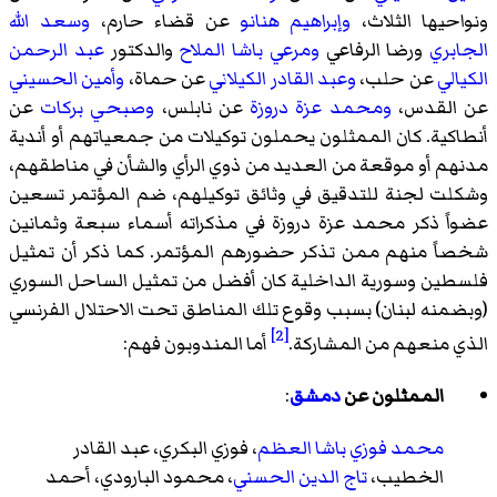
ونواحيها الثلاث،
وإبراهيم هنانو
عن قضاء حارم،
وسعد الله
الجابري
ورضا الرفاعي
ومرعي باشا الملاح
والدكتور
عبد الرحمن
الكيالي
عن حلب،
وعبد القادر الكيلاني
عن حماة،
وأمين الحسيني
عن القدس،
ومحمد عزة دروزة
عن نابلس،
وصبحي بركات
عن
أنطاكية. كان الممثلون يحملون توكيلات من جمعياتهم أو أندية
مدنهم أو موقعة من العديد من ذوي الرأي والشأن في مناطقهم،
وشكلت لجنة للتدقيق في وثائق توكيلهم، ضم المؤتمر تسعين
عضواً ذكر محمد عزة دروزة في مذكراته أسماء سبعة وثمانين
شخصاً منهم ممن تذكر حضورهم المؤتمر. كما ذكر أن تمثيل
فلسطين وسورية الداخلية كان أفضل من تمثيل الساحل السوري
(وبضمنه لبنان) بسبب وقوع تلك المناطق تحت الاحتلال الفرنسي
[2]
الذي منعهم من المشاركة.
أما المندوبون فهم:
الممثلون عن
دمشق
:
محمد فوزي باشا العظم
، فوزي البكري، عبد القادر
الخطيب،
تاج الدين الحسني
، محمود البارودي، أحمد