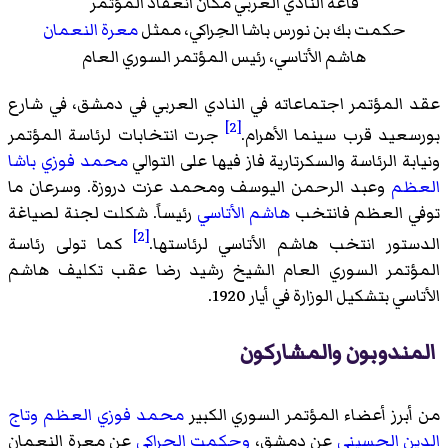
قاعة النادي العربي مكان انعقاد المؤتمر
حكمت بك بن نورس باشا الحِراكي، ممثل
معرة النعمان
هاشم الأتاسي، رئيس المؤتمر السوري العام
عقد المؤتمر اجتماعاته في النادي العربي في دمشق، في شارع
[2]
بورسعيد قرب سينما الأهرام.
جرت انتخابات لرئاسة المؤتمر
ونيابة الرئاسة والسكرتارية فاز فيها على التوالي
محمد فوزي باشا
العظم
وعبد الرحمن اليوسف ومحمد عزت دروزة. وسرعان ما
توفي العظم فانتخب
هاشم الأتاسي
رئيساً. شكلت لجنة لصياغة
[2]
الدستور انتخب هاشم الأتاسي لرئاستها.
كما تولى رئاسة
المؤتمر السوري العام الشيخ رشيد رضا عقب تكليف هاشم
الأتاسي بتشكيل الوزارة في أيار 1920.
المندوبون والمشاركون
من أبرز أعضاء المؤتمر السوري الكبير
محمد فوزي العظم
وتاج
الدين الحسيني
عن دمشق،
وحكمت الحراكي
عن معرة النعمان