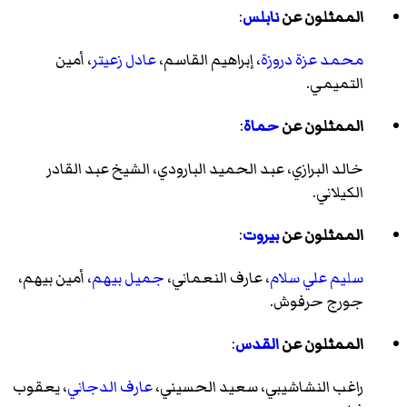
الممثلون عن
نابلس
:
محمد عزة دروزة
، إبراهيم القاسم،
عادل زعيتر
، أمين
التميمي.
الممثلون عن
حماة
:
خالد البرازي
،
عبد الحميد البارودي
، الشيخ عبد القادر
الكيلاني.
الممثلون عن
بيروت
:
سليم علي سلام
، عارف النعماني،
جميل بيهم
، أمين بيهم،
جورج حرفوش.
الممثلون عن
القدس
:
راغب النشاشيبي، سعيد الحسيني،
عارف الدجاني
، يعقوب