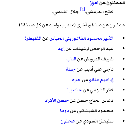
الممثلون عن
اعزاز
[4]
فاتح المرعشي،
جلال القدسي.
ممثلون عن مناطق أخرى (مندوب واحد عن كل منطقة)
الأمير محمود الفاعور بني العباس
عن
القنيطرة
عبد الرحمن ارشيدات عن
إربد
شريف الدرويش عن
الباب
ناجي علي أديب عن
جبلة
إبراهيم هنانو
عن
حارم
فائز الشهابي عن
حاصبيا
دعاس الحاج حسن عن
حصن الأكراد
محمود الشيشكلي عن
دوما
سليمان السودي عن
عجلون