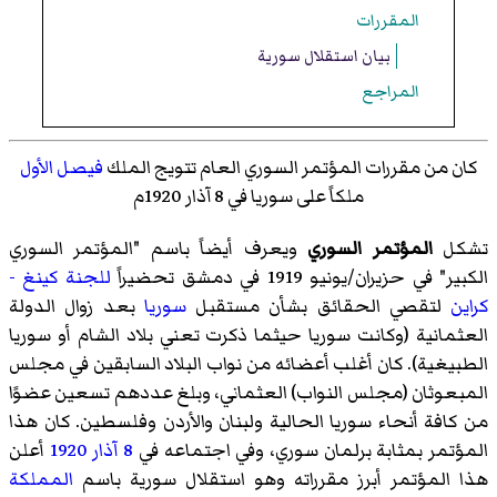
المقررات
بيان استقلال سورية
المراجع
كان من مقررات المؤتمر السوري العام تتويج الملك
فيصل الأول
ملكاً على سوريا في 8 آذار 1920م
تشكل
المؤتمر السوري
ويعرف أيضاً باسم "المؤتمر السوري
الكبير" في حزيران/يونيو 1919 في دمشق تحضيراً
للجنة كينغ -
كراين
لتقصي الحقائق بشأن مستقبل
سوريا
بعد زوال الدولة
العثمانية (وكانت سوريا حيثما ذكرت تعني بلاد الشام أو سوريا
الطبيغية). كان أغلب أعضائه من نواب البلاد السابقين في مجلس
المبعوثان (مجلس النواب) العثماني، وبلغ عددهم تسعين عضوًا
من كافة أنحاء سوريا الحالية ولبنان والأردن وفلسطين. كان هذا
المؤتمر بمثابة برلمان سوري، وفي اجتماعه في
8 آذار
1920
أعلن
هذا المؤتمر أبرز مقرراته وهو استقلال سورية باسم
المملكة