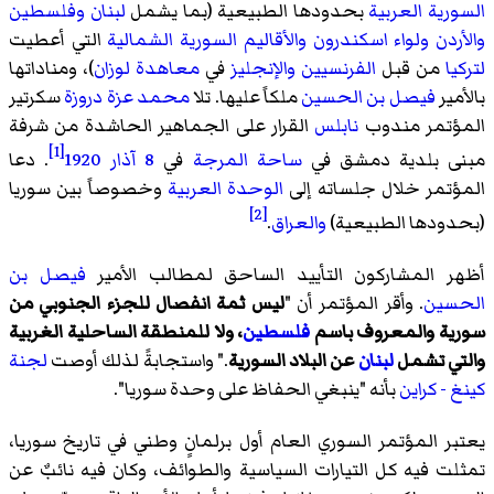
السورية العربية
بحدودها الطبيعية (بما يشمل
لبنان
وفلسطين
والأردن
ولواء اسكندرون
والأقاليم السورية الشمالية
التي أعطيت
لتركيا
من قبل
الفرنسيين
والإنجليز
في
معاهدة لوزان
)، ومناداتها
بالأمير
فيصل بن الحسين
ملكاً عليها. تلا
محمد عزة دروزة
سكرتير
المؤتمر مندوب
نابلس
القرار على الجماهير الحاشدة من شرفة
[1]
مبنى بلدية دمشق في
ساحة المرجة
في
8 آذار
1920
. دعا
المؤتمر خلال جلساته إلى
الوحدة العربية
وخصوصاً بين سوريا
[2]
(بحدودها الطبيعية)
والعراق
.
أظهر المشاركون التأييد الساحق لمطالب الأمير
فيصل بن
الحسين
. وأقر المؤتمر أن "
ليس ثمة انفصال للجزء الجنوبي من
سورية والمعروف باسم
فلسطين
، ولا للمنطقة الساحلية الغربية
والتي تشمل
لبنان
عن البلاد السورية
." واستجابةً لذلك أوصت
لجنة
كينغ - كراين
بأنه "ينبغي الحفاظ على وحدة سوريا".
يعتبر المؤتمر السوري العام أول برلمانٍ وطني في تاريخ سوريا،
تمثلت فيه كل التيارات السياسية والطوائف، وكان فيه نائبٌ عن