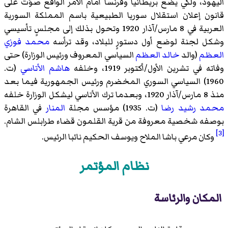
اليهود، ولكي يضع بريطانيا وفرنسا أمام الأمر الواقع صوّت على
قانون إعلان استقلال سوريا الطبيعية باسم المملكة السورية
العربية في 8 مارس/آذار 1920 وتحول بذلك إلى مجلسٍ تأسيسي
وشكل لجنة لوضع أول دستورٍ للبلاد، وقد ترأسه
محمد فوزي
العظم
(والد
خالد العظم
السياسي المعروف ورئيس الوزارة) حتى
وفاته في تشرين الأول/أكتوبر 1919، وخلفه
هاشم الأتاسي
(ت.
1960) السياسي السوري المخضرم ورئيس الجمهورية فيما بعد
منذ 8 مارس/آذار 1920، وبعدما ترك الأتاسي ليشكل الوزارة خلفه
محمد رشيد رضا
(ت. 1935) مؤسس مجلة
المنار
في القاهرة
بوصفه شخصية معروفة من قرية القلمون قضاء طرابلس الشام.
[3]
وكان مرعي باشا الملاح ويوسف الحكيم نائبا الرئيس.
نظام المؤتمر
المكان والرئاسة