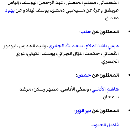
القضماني، مسلم الحصني، عبد الرحمن اليوسف، إلياس
عويشق وعزة عن مسيحيي دمشق، يوسف لينادو عن
يهود
دمشق.
الممثلون عن
حلب
:
مرعي باشا الملاح
،
سعد الله الجابري
، رشيد المدرس، تيودور
الأنطاكي، حكمت النيّال الحِراكي، يوسف الكيالي، نوري
الجسري.
الممثلون عن
حمص
:
هاشم الأتاسي
، وصفي الأتاسي، مظهر رسلان، مرشد
سمعان.
الممثلون عن
دير الزور
:
فاضل العبود
.