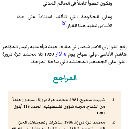
وتكون عضواً عاملاً في العالم المدني.
وعلى الحكومة التي تتألف استناداً على هذا
[5]
الأساس تنفيذ هذا القرار.
رفع القرار إلى الأمير فيصل في مقره، حيث قرأه عليه رئيس المؤتمر
هاشم الأتاسي. وفي صباح يوم
8 آذار
1920 تلا محمد عزة دروزة
القرار على الجماهير المحتشدة في ساحة المرجة.
المراجع
شبيب، سميح. 1981. محمد عزة دروزة، تسعون عاماً
من الكفاح. مجلة شؤون فلسطينية، العدد 118 أيلول
1981.
محمد عزة دروزة. 1986. مذكرات وتسجيلات. الجزء
الثاني. الجمعية الفلسطينية للتاريخ والآثار. ص 63-65.