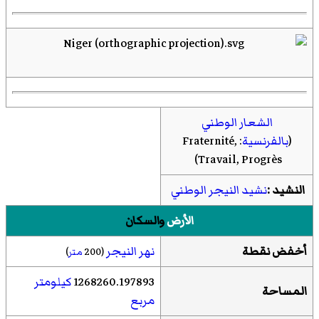
الشعار الوطني
(
بالفرنسية
:
Fraternité,
Travail, Progrès
)‏
النشيد :
نشيد النيجر الوطني
الأرض
والسكان
أخفض نقطة
نهر النيجر
(200
متر
)
1268260.197893
كيلومتر
المساحة
مربع