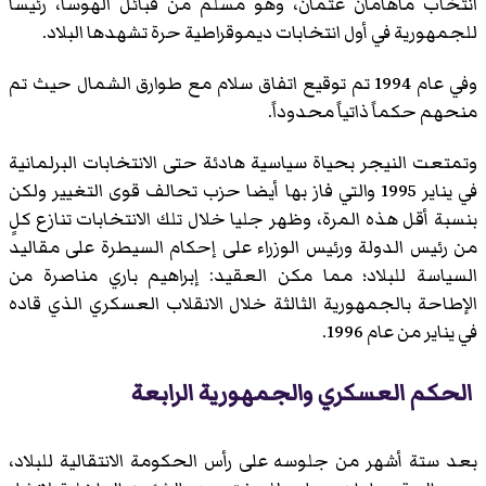
انتخاب ماهامان عثمان، وهو مسلم من قبائل الهوسا، رئيساً
للجمهورية في أول انتخابات ديموقراطية حرة تشهدها البلاد.
وفي عام 1994 تم توقيع اتفاق سلام مع طوارق الشمال حيث تم
منحهم حكماً ذاتياً محدوداً.
وتمتعت النيجر بحياة سياسية هادئة حتى الانتخابات البرلمانية
في يناير 1995 والتي فاز بها أيضا حزب تحالف قوى التغيير ولكن
بنسبة أقل هذه المرة، وظهر جليا خلال تلك الانتخابات تنازع كلٍ
من رئيس الدولة ورئيس الوزراء على إحكام السيطرة على مقاليد
السياسة للبلاد؛ مما مكن العقيد: إبراهيم باري مناصرة من
الإطاحة بالجمهورية الثالثة خلال الانقلاب العسكري الذي قاده
في يناير من عام 1996.
الحكم العسكري والجمهورية الرابعة
بعد ستة أشهر من جلوسه على رأس الحكومة الانتقالية للبلاد،