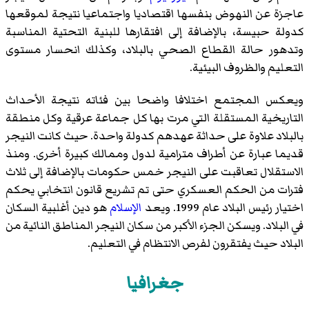
عاجزة عن النهوض بنفسها اقتصاديا واجتماعيا نتيجة لموقعها
كدولة حبيسة، بالإضافة إلى افتقارها للبنية التحتية المناسبة
وتدهور حالة القطاع الصحي بالبلاد، وكذلك انحسار مستوى
التعليم والظروف البيئية.
ويعكس المجتمع اختلافا واضحا بين فئاته نتيجة الأحداث
التاريخية المستقلة التي مرت بها كل جماعة عرقية وكل منطقة
بالبلاد علاوة على حداثة عهدهم كدولة واحدة. حيث كانت النيجر
قديما عبارة عن أطراف مترامية لدول وممالك كبيرة أخرى. ومنذ
الاستقلال تعاقبت على النيجر خمس حكومات بالإضافة إلى ثلاث
فترات من الحكم العسكري حتى تم تشريع قانون انتخابي يحكم
اختيار رئيس البلاد عام 1999. ويعد
الإسلام
هو دين أغلبية السكان
في البلاد. ويسكن الجزء الأكبر من سكان النيجر المناطق النائية من
البلاد حيث يفتقرون لفرص الانتظام في التعليم.
جغرافيا