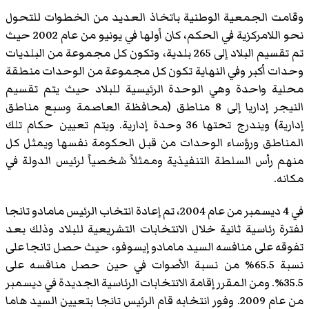
وقامت الجمعية الوطنية باتخاذ العديد من الخطوات للتحول
نحو اللامركزية في الحكم، كان أولها في يونيو من عام 2002 حيث
تم تقسيم البلاد إلى 265 بلدية، وتكون كل مجموعة من البلديات
وحدات أكبر وفي النهاية تكون كل مجموعة من الوحدات منطقة
محلية واحدة وهي الوحدة الرئيسية للبلاد حيث يتم تقسيم
النيجر إداريا إلى 8 مناطق (محافظة العاصمة وسبع مناطق
إدارية) ويندرج تحتها 36 وحدة إدارية. ويتم تعيين حكام تلك
المناطق ورؤساء الوحدات من قبل الحكومة نفسها ويمثل كل
منهم رأس السلطة التنفيذية وممثلاً شخصياً لرئيس الدولة في
مكانه.
في 4 ديسمبر من عام 2004، تم إعادة انتخاب الرئيس مامادو تانجا
لفترة رئاسية ثانية خلال الانتخابات التشريعية للبلاد وذلك بعد
تفوقه على منافسه السيد مامادو إيسوفو، حيث حصل تانجا على
نسبة 65.5% من نسبة الأصوات في حين حصل منافسه على
35.5%. ومن المقرر إقامة الانتخابات الرئاسية الجديدة في ديسمبر
من عام 2009. وفور انتخابه قام الرئيس تانجا بتعيين السيد هاما