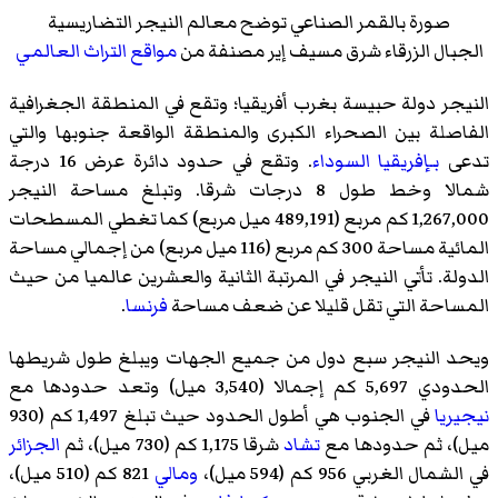
صورة بالقمر الصناعي توضح معالم النيجر التضاريسية
الجبال الزرقاء شرق
مسيف إير
مصنفة من
مواقع التراث العالمي
النيجر دولة حبيسة بغرب أفريقيا؛ وتقع في المنطقة الجغرافية
الفاصلة بين الصحراء الكبرى والمنطقة الواقعة جنوبها والتي
تدعى
بـإفريقيا السوداء
. وتقع في حدود دائرة عرض 16 درجة
شمالا وخط طول 8 درجات شرقا. وتبلغ مساحة النيجر
1,267,000 كم مربع (489,191 ميل مربع) كما تغطي المسطحات
المائية مساحة 300 كم مربع (116 ميل مربع) من إجمالي مساحة
الدولة. تأتي النيجر في المرتبة الثانية والعشرين عالميا من حيث
المساحة التي تقل قليلا عن ضعف مساحة
فرنسا
.
ويحد النيجر سبع دول من جميع الجهات ويبلغ طول شريطها
الحدودي 5,697 كم إجمالا (3,540 ميل) وتعد حدودها مع
نيجيريا
في الجنوب هي أطول الحدود حيث تبلغ 1,497 كم (930
ميل)، ثم حدودها مع
تشاد
شرقا 1,175 كم (730 ميل)، ثم
الجزائر
في الشمال الغربي 956 كم (594 ميل)،
ومالي
821 كم (510 ميل)،