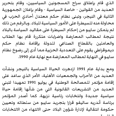
الذي قام بإطلاق سراح المسجونين السياسيين، وقام بتحرير
العديد من القوانين - خاصة السياسية - وقام بإعلان الجمهورية
الثانية في النيجر، وتبنى نظام حكم معتدل أحادي الحزب في
محاولة منه للسيطرة على الأمور السياسية للبلاد. وبالرغم من ذلك
لم يتمكن سايبو من إحكام السيطرة على مقاليد السياسة بالبلاد
نتيجة لمطالب المعارضة واضرابات متكررة قام بها الطلاب
والعاملين بالقطاع الصناعي للدولة بإقامة نظام حكم
ديموقراطي يقوم على التعددية الحزبية مما أدى إلى رضوخ نظام
سايبو في النهاية لمطالب المعارضة مع نهاية عام 1990.
ومع بداية عام 1991 ازدهرت الحياة السياسية بالنيجر ونشأت
العديد من الأحزاب والجمعيات الأهلية، الأمر الذي ساعد على
إقامة مؤتمر للمصالحة الوطنية في يوليو 1991 تمهيدا لتبني
العديد من التشريعات القانونية التي من شأنها إقامة حياة
سياسية جديدة وانتخابات رئاسية نزيهة. كما أصدر المؤتمر
برئاسة أندريه ساليفو قرارا بتجريد سايبو من سلطاته وتعيين
حكومة انتقالية لإدارة شؤون البلاد حتى الانتهاء من الانتخابات