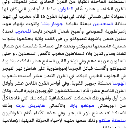
المنطقة القاحلة اعتباراً من القرن الحادي عشر للميلاد. وفي
القرن الخامس عشر؛ أقام
الطوارق
سلطنة أجاديز التي كان لها
السيادة على شمالي البلاد. في نهاية القرن 16 قام مغرب في عهد
سلالة
السعديين
ببعثة بقيادة
جودار باشا
وانتهت بإنهاء عهد
إمبراطورية الصونغي وأصبح شمال النيجر تابعا
للمغرب
لعدة
سنين ضمن باشوية تامبوكتو لي هي كانت ولاية يحكمها بشوات
مغاربة عاصمتها تمبوكتو وتمتد على مساحة شاسعة من شمال
تشاد ومالي تدين ولاء للسلاطين مغرب لأقصى السعدين . و حتى
العلوين من بعدهم وفي اواخر القرن السابع عشر تفككت باشوية
تمبوكتو وأقامت قبائل الجرما إمبراطورية على شاطئ نهر النيجر
في الجنوب الغربي للبلاد. في القرن الثامن عشر أسست شعوب
الهوسا
مملكة جوبير القوية. وفي أواخر القرن الثامن عشر وأوائل
القرن التاسع عشر؛ قام المستكشفون الأوروبيون بزيارة البلاد. وكان
من أول وأشهر تلك الحملات الاستكشافية للبلاد تلك التي قادها كلٌ
من البريطاني
مونغو بارك
والألماني
هاينريش بارت
وذلك
لاستكشاف منابع نهر النيجر. وفي هذه الأثناء أقام الفولانيون
سلطنة صكتو
وذلك سعيا منهم لإحياء الحركة الدينية الإسلامية
في المنطقة.