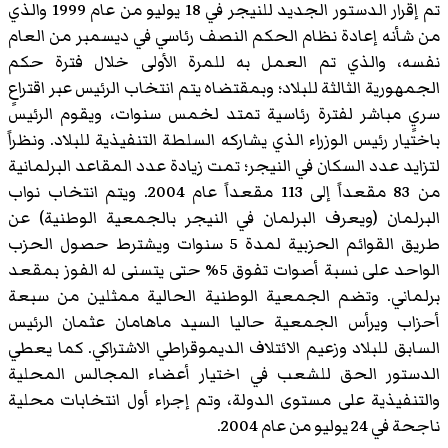
تم إقرار الدستور الجديد للنيجر في 18 يوليو من عام 1999 والذي
من شأنه إعادة نظام الحكم النصف رئاسي في ديسمبر من العام
نفسه، والذي تم العمل به للمرة الأولى خلال فترة حكم
الجمهورية الثالثة للبلاد؛ وبمقتضاه يتم انتخاب الرئيس عبر اقتراعٍ
سريٍ مباشر لفترة رئاسية تمتد لخمس سنوات، ويقوم الرئيس
باختيار رئيس الوزراء الذي يشاركه السلطة التنفيذية للبلاد. ونظراً
لتزايد عدد السكان في النيجر؛ تمت زيادة عدد المقاعد البرلمانية
من 83 مقعداً إلى 113 مقعداً عام 2004. ويتم انتخاب نواب
البرلمان (ويعرف البرلمان في النيجر بالجمعية الوطنية) عن
طريق القوائم الحزبية لمدة 5 سنوات ويشترط حصول الحزب
الواحد على نسبة أصوات تفوق 5% حتى يتسنى له الفوز بمقعد
برلماني. وتضم الجمعية الوطنية الحالية ممثلين من سبعة
أحزاب ويرأس الجمعية حاليا السيد ماهامان عثمان الرئيس
السابق للبلاد وزعيم الائتلاف الديموقراطي الاشتراكي. كما يعطي
الدستور الحق للشعب في اختيار أعضاء المجالس المحلية
والتنفيذية على مستوى الدولة، وتم إجراء أول انتخابات محلية
ناجحة في 24 يوليو من عام 2004.