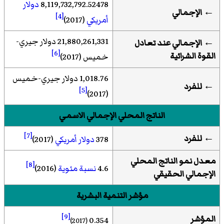
8,119,732,792.52478
دولار
← الإجمالي
[4]
أمريكي
(2017)
21,880,261,331 دولار جيري-
← الإجمالي عند تعادل
[6]
القوة الشرائية
خميس (2017)
1,018.76 دولار جيري-خميس
←
للفرد
[5]
(2017)
الناتج المحلي الإجمالي الاسمي
[7]
←
للفرد
378
دولار أمريكي
(2017)
معدل نمو الناتج المحلي
[8]
4.6
نسبة مئوية
(2016)
الإجمالي الحقيقي
مؤشر التنمية البشرية
[9]
المؤشر
0.354
(2017)