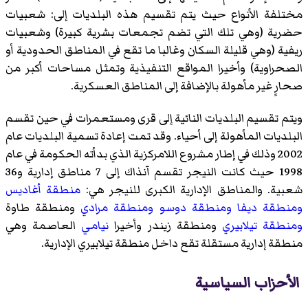
مختلفة الأنواع حيث يتم تقسيم هذه البلديات إلى: شعبيات
حضرية (وهي تلك التي تضم تجمعات بشرية كبيرة) وشعبيات
ريفية (وهي قليلة السكان وغالبا ما تقع في المناطق الحدودية أو
الصحراوية) وأخيرا المواقع التنفيذية وتمثل مساحات أكبر من
صحارٍ غير مأهولة بالإضافة إلى المناطق العسكرية.
ويتم تقسيم البلديات النائية إلى قرى ومستعمرات في حين تقسم
البلديات المأهولة إلى أحياء. وقد تمت إعادة تسمية البلديات عام
2002 وذلك في إطار مشروع اللامركزية الذي بدأته الحكومة في عام
1998 حيث كانت النيجر تقسم آنذاك إلى 7 مناطق إدارية و36
شعبية. والمناطق الإدارية الكبرى للنيجر هي:
منطقة أغاديس
ومنطقة ديفا
ومنطقة دوسو
ومنطقة مرادي
ومنطقة طاوة
ومنطقة تيلابيري
ومنطقة زيندر
وأخيرا
نيامي
العاصمة وهي
منطقة إدارية مستقلة تقع داخل منطقة تيلابيري الإدارية.
الأحزاب السياسية