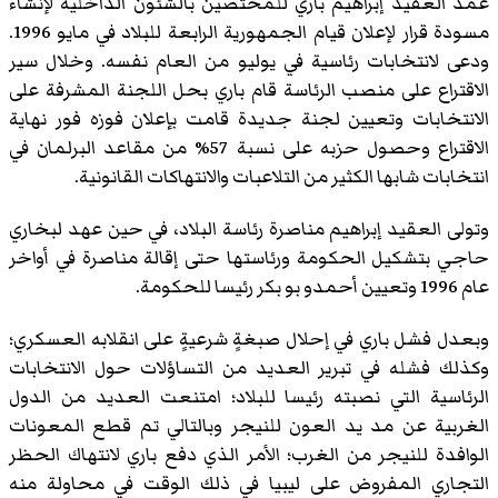
عمد العقيد إبراهيم باري للمختصين بالشئون الداخلية لإنشاء
مسودة قرار لإعلان قيام الجمهورية الرابعة للبلاد في مايو 1996.
ودعى لانتخابات رئاسية في يوليو من العام نفسه. وخلال سير
الاقتراع على منصب الرئاسة قام باري بحل اللجنة المشرفة على
الانتخابات وتعيين لجنة جديدة قامت بإعلان فوزه فور نهاية
الاقتراع وحصول حزبه على نسبة 57% من مقاعد البرلمان في
انتخابات شابها الكثير من التلاعبات والانتهاكات القانونية.
وتولى العقيد إبراهيم مناصرة رئاسة البلاد، في حين عهد لبخاري
حاجي بتشكيل الحكومة ورئاستها حتى إقالة مناصرة في أواخر
عام 1996 وتعيين أحمدو بو بكر رئيسا للحكومة.
وبعدل فشل باري في إحلال صبغةٍ شرعيةٍ على انقلابه العسكري؛
وكذلك فشله في تبرير العديد من التساؤلات حول الانتخابات
الرئاسية التي نصبته رئيسا للبلاد؛ امتنعت العديد من الدول
الغربية عن مد يد العون للنيجر وبالتالي تم قطع المعونات
الوافدة للنيجر من الغرب؛ الأمر الذي دفع باري لانتهاك الحظر
التجاري المفروض على ليبيا في ذلك الوقت في محاولة منه