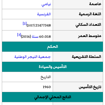
عاصمة
نيامي
اللغة الرسمية
الفرنسية
[2]
التعداد السكاني
21477348
(2017)
[3]
متوسط العمر
60.058
سنة
(2016)
الحكم
السلطة التشريعية
جمعية النيجر الوطنية
التأسيس والسيادة
التاريخ
تاريخ التأسيس
1960
الناتج المحلي الإجمالي