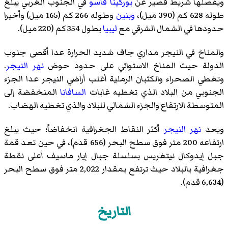
ويفصلها شريط قصير عن
بوركينا فاسو
في الجنوب الغربي يبلغ
طوله 628 كم (390 ميل)،
وبنين
وطوله 266 كم (165 ميل) وأخيرا
حدودها في الشمال الشرقي مع
ليبيا
بطول 354 كم (220 ميل).
والمناخ في النيجر مداري جاف شديد الحرارة عدا أقصى جنوب
الدولة حيث المناخ الاستوائي على حدود حوض
نهر النيجر
.
وتغطي الصحراء والكثبان الرملية أغلب أراضي النيجر عدا الجزء
الجنوبي من البلاد الذي تغطيه غابات
السافانا
المنخفضة إلى
المتوسطة الارتفاع والجزء الشمالي للبلاد والذي تغطيه الهضاب.
ويعد
نهر النيجر
أكثر النقاط الجغرافية انخفاضاً؛ حيث يبلغ
ارتفاعه 200 متر فوق سطح البحر (656 قدم)، في حين تعد قمة
جبل إيدوكال نيتغريس بسلسلة جبال إيار ماسيف أعلى نقطة
جغرافية بالبلاد حيث ترتفع بمقدار 2,022 متر فوق سطح البحر
(6,634 قدم).
التاريخ