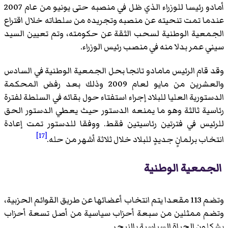
أمادو رئيسا للوزراء الذي ظل في منصبه حتى يونيو من عام 2007
عندما تمت تنحيته عن منصبه وتجريده من سلطاته خلال اقتراع
الجمعية الوطنية لسحب الثقة عن حكومته، وتم تعيين السيد
سيني عمر بدلا منه في منصب رئيس الوزراء.
وقد قام الرئيس مامادو تانجا بحل الجمعية الوطنية في السادس
والعشرين من مايو لعام 2009 وذلك بعد رفض المحكمة
الدستورية العليا للبلاد إجراء استفتاء حول بقائه في السلطة لفترة
رئاسية ثالثة وهو ما يمنعه الدستور حيث يعطي الدستور الحق
للرئيس في فترتين رئاسيتين فقط. ووفقا للدستور تمت إعادة
[17]
انتخاب برلمانٍ جديدٍ للبلاد خلال ثلاثة أشهر من حله.
الجمعية الوطنية
وتضم 113 مقعدا يتم انتخاب أعضائها عن طريق القوائم الحزبية،
وتضم ممثلين من سبعة أحزاب سياسية من أصل تسعة أحزاب
يشكلون الحياة السياسية بالنيجر.