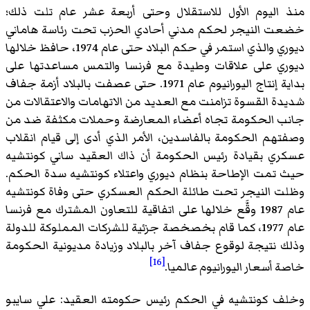
منذ اليوم الأول للاستقلال وحتى أربعة عشر عام تلت ذلك؛
خضعت النيجر لحكم مدني أحادي الحزب تحت رئاسة هاماني
ديوري والذي استمر في حكم البلاد حتى عام 1974، حافظ خلالها
ديوري على علاقات وطيدة مع فرنسا والتمس مساعدتها على
بداية إنتاج اليورانيوم عام 1971. حتى عصفت بالبلاد أزمة جفاف
شديدة القسوة تزامنت مع العديد من الاتهامات والاعتقالات من
جانب الحكومة تجاه أعضاء المعارضة وحملات مكثفة ضد من
وصفتهم الحكومة بالفاسدين، الأمر الذي أدى إلى قيام انقلاب
عسكري بقيادة رئيس الحكومة أن ذاك العقيد ساني كونتشيه
حيث تمت الإطاحة بنظام ديوري واعتلاء كونتشيه سدة الحكم.
وظلت النيجر تحت طائلة الحكم العسكري حتى وفاة كونتشيه
عام 1987 وقَّع خلالها على اتفاقية للتعاون المشترك مع فرنسا
عام 1977، كما قام بخصخصة جزئية للشركات المملوكة للدولة
وذلك نتيجة لوقوع جفاف آخر بالبلاد وزيادة مديونية الحكومة
[16]
خاصة أسعار اليورانيوم عالميا.
وخلف كونتشيه في الحكم رئيس حكومته العقيد: علي سايبو