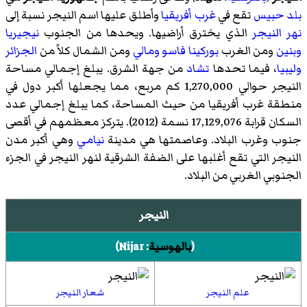
بلد حبيس
تقع في
غرب أفريقيا
وأطلق عليها اسم النيجر نسبة إلى
نهر النيجر
الذي يخترق أراضيها. ويحدها من الجنوب
نيجيريا
وبنين
ومن الغرب
بوركينا فاسو
ومالي
ومن الشمال كلاً من
الجزائر
وليبيا
، فيما تحدها
تشاد
من جهة الشرق. يبلغ إجمالي مساحة
النيجر حوالي 1,270,000 كم مربع، مما يجعلها أكبر دول في
منطقة غرب أفريقيا من حيث المساحة، كما يبلغ إجمالي عدد
السكان قرابة 17,129,076 نسمة (2012). يتركز معظمهم في أقصى
جنوب وغرب البلاد. وعاصمتها هي مدينة
نيامي
وهي أكبر مدن
النيجر التي تقع أغلبها على الضفة الشرقية لنهر النيجر في الجزء
الجنوبي الغربي من البلاد.
النيجر
(
بالهوسية
:
Nijar
)‏
علم النيجر
شعار النيجر