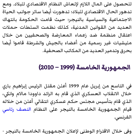
للحصول على المال اللازم لإنعاش النظام الاقتصادي للبلاد. ومع
تدهور الحال الاقتصادي للبلاد؛ تدهورت أيضا سائر جوانب الحياة
الاجتماعية والسياسية بالنيجر؛ حيث قامت الحكومة بانتهاك
العديد من القوانين المدنية، كذلك نظمت السلطات حملات
اعتقال منظمة ضد زعماء المعارضة والصحفيين من خلال
مليشيات غير رسمية من أعضاء بالجيش والشرطة قاموا أيضا
بحرق وتدمير العديد من المكاتب الصحفية.
الجمهورية الخامسة (1999 – 2010)
في التاسع من إبريل عام 1999 أعلن مقتل الرئيس إبراهيم باري
خلال الانقلاب العسكري الذي قام به الرائد داوودا مالام وانكي،
الذي قام بتأسيس مجلس حكم عسكري انتقالي أعلن من خلاله
قيام الجمهورية الخامسة بالنيجر على النظام
النصف رئاسي
الفرنسي.
وفي خلال الاقتراع الوطني لإعلان الجمهورية الخامسة بالنيجر -