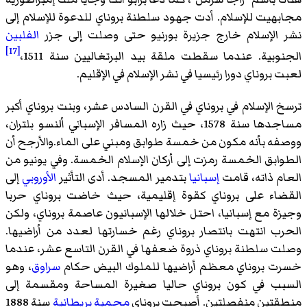
مجابهيت للإسلام. أدت جهود سلطنة بروناي للدعوة للإسلام إلى
نشر الإسلام خارج جزيرة بورنيو حتى وصلت إلى جزر
الفلبين
[17]
الجنوبية. عندما سقطت ملقة بيد البرتغاليين سنة 1511،
لعبت بروناي دورا رئيسيا في نشر الإسلام في الإقليم.
ترسخ الإسلام في بروناي في القرن السادس عشر، وبنت بروناي أكبر
مساجدها سنة 1578، حيث زاره المسافر الإسباني ألنسو بلتران،
ووصفه بأنه مكون من خمسة طوابق ومبني على الماء.والأرجح أن
الطوابق الخمسة رمزت إلى أركان الإسلام الخمسة. وفي يونيو من
العام ذاته، قامت
إسبانيا
بتدمير المسجد. أدى التأثير
الأوروبي
إلى
القضاء على بروناي كقوة إقليمية، حيث خاضت بروناي حربا
وجيزة مع إسبانيا، احتل خلالها الإسبانيون عاصمة بروناي، ولكن
الحرب انتهت بانتصار بروناي رغم خسارتها لعدد من أراضيها.
وصلت سلطنة بروناي ذروة ضعفها في القرن التاسع عشر، عندما
خسرت بروناي معظم أراضيها للملوك البيض حكام
سراوق
، وهو
السبب في كون بروناي حاليا صغيرة المساحة ومقسمة إلى
منطقتين منفصلتين. أصبحت بروناي
محمية
بريطانية
سنة 1888