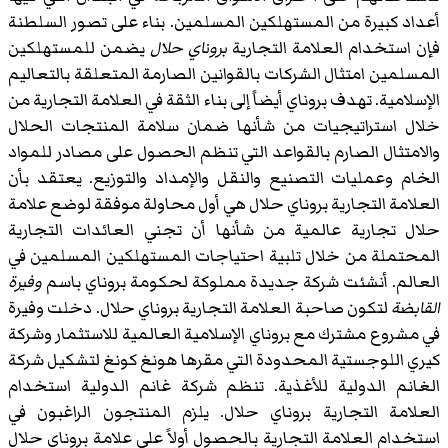
أعداد كبيرة من المستهلكين المسلمين. بناء على تصور السلطنة
فإن استخدام العلامة التجارية
بروناي حلال
يضمن للمستهلكين
المسلمين امتثال الشركات بالقوانين الصارمة المتعلقة بالتعاليم
الإسلامية. تهدف بروناي أيضاً إلى بناء الثقة في العلامة التجارية من
خلال استراتيجيات من شأنها ضمان سلامة المنتجات الحلال
والامتثال الصارم بالقواعد التي تنظم الحصول على مصادر للمواد
الخام وعمليات التصنيع والنقل والإمداد والتوزيع. يعتقد بأن
العلامة التجارية بروناي حلال هي أول محاولة موفقة لوضع علامة
حلال تجارية عالمية من شأنها أن تجني العائدات التجارية
المحتملة من خلال تلبية احتياجات المستهلكين المسلمين في
العالم. أنشئت شركة جديدة مملوكة لحكومة بروناي باسم
وفيرة
القابضة
لتكون صاحبة العلامة التجارية بروناي حلال. دخلت وفيرة
في مشروع مشترك مع بروناي الإسلامية العالمية للاستثمار وشركة
كيري اللوجستية المحدودة التي مقرها هونغ كونغ لتشكيل شركة
الغانم الدولية للأغذية. تنظم شركة غانم الدولية استخدام
العلامة التجارية بروناي حلال. يلزم المنتجون الراغبون في
استخدام العلامة التجارية بالحصول أولاً على علامة بروناي حلال