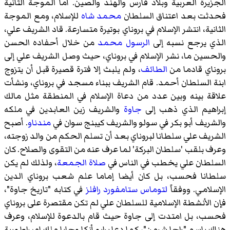
الجزيرة العربية وبلاد فارس والهند والصين. أما الموجة الثانية
فحدثت بعد اعتناق السلطان
محمد شاه
للإسلام، ومع الموجة
الثانية، انتشر الإسلام في بروناي بوتيرة متسارعة. قاد الشريف علي،
الذي يرجع نسبه إلى
الرسول محمد
من خلال أحفاده الحسن
والحسين ما، نشر الإسلام في بروناي، حيث وصل الشريف علي إلى
بروناي قادما من
الطائف
، ولم يلبث إلا فترة قصيرة قبل أن يتزوج
ابنة السلطان أحمد. قام الشريف ببناء مسجد في بروناي، ونشأت
علاقة بينه وبين عدد من دعاة الإسلام في المنطقة مثل مالك
إبراهيم الذي ذهب إلى
جاوة
والشريف زين العابدين في ملكه
والشريف أبو بكر في سولو والشريف كيبنج سوان في
مندناو
. أصبح
الشريف علي سلطانا لبروناي بعد أن تسلم الحكم من والد زوجته،
وعرف بلقب 'سلطان البركة' لما عرف عنه من التقوى والصلاح. كان
السلطان علي يخطب في الناس في
صلاة الجمعة
، ولذلك لم يكن
سلطانا فحسب، بل كان أيضا إماما علم شعب بروناي الدين
الإسلامي. ووفقاً
لتوماس ستامفورد رافلز
في كتابه "تاريخ جاوة"،
فإن الأنشطة الإسلامية للسلطان علي لم تكن مقتصرة على بروناي
فحسب، بل امتدت إلى جاوة حيث قام بالدعوة للإسلام، وعرف
هناك باسم "راجا شرمن"، كما دعا برابو أنكا وجايا ملك إمبراطورية