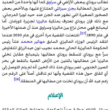
تطالب بروناي ببعض الأراضي في
سراوق
كما أنها واحدة من العديد
من الدول المطالبة
بجزر سبراتلي
المتنازع عليها، وبالأخص بعض
الصخور الصغيرة التي تظهر عند الجزر عند حيد لويزا المرجاني.
مع ذلك فإن بروناي تعترف بملكية
ماليزيا
لجزيرة كورامان
. أما
ليمبانغ فهي محل نزاع بين ماليزيا وسراوق منذ أن ضمتها الأخيرة
[27]
في عام 1890.
اشتعلت القضية مرة أخرى في عام 2010 عندما
انتقد الرئيس الوزراء الماليزي السابق
مهاتير محمد
علناً رئيس
الحكومة الماليزية الحالي
محمد نجيب تون عبدالرزاق
للتفاوض
سراً مع بروناي لتسقط بروناي مطالبها بليمبانغ مقابل تخلي
ماليزيا عن مطالبتها باثنتين من الأراض الغنية بالنفط في بحر
الصين الجنوبي. تصر بروناي منذ ذاك الحين أنه لم يتم التوصل إلى
أي اتفاق حول هذه القضية وأنها لم تناقش أصلاً على الرغم من
[28]
زعم عبد الله أن بروناي تخلت عن مطالبها في المنطقة.
الإعلام
وسائل الإعلام موالية جداً للحكومة، وتحتفظ العائلة المالكة