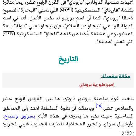
أعيدت تسمية الدولة ب "باروناي" في القرن الرابع عشر، ربما متأثرة
بكلمة "فاروناي" السنسكريتية (वरुण) التي تعني "البحارة"، لتصبح
لاحقا "بروناي"، كما أن اسم بورنيو له نفس الأصل. أما في اسم
الدولة الرسمي "نيجارا دار السلام"، فإن نيجارا تعني "دولة" بلغة
المالايو، وهي مشتقة أيضا من كلمة "ناجارا" السنسكريتية (नगर)
التي تعني "مدينة".
التاريخ
مقالة مفصلة
:
إمبراطورية بروناي
بلغت قوة سلطنة بروناي ذروتها ما بين القرنين الرابع عشر
[16]
والسادس عشر،
ويعتقد أن نفوذ السلطنة امتد إلى المناطق
الساحلية حيث تقع ما يعرف في هذه الأيام
بسراوق
وصباح
،
وأرخبيل سولو، والجزر المحاذية للطرف الجنوب غربي لجزيرة
بورنيو.