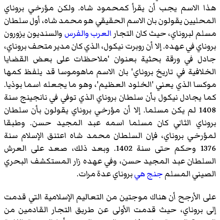
هذا الاسم يجب أن يقرأ كمحمود شاه. ولكن مؤرخي بروناي
المحليين يقولون بان الاسم الحقيقي هو محمد شاه، أول سلطان
مسلم لبروناي، حيث كان التجار
العرب
والفرس
والسنديون يزورون
بروناي في عهده. إلا أن روبرت نيكول، الذي كان مدير متحف بروناي،
جادل في ورقة بحثية بعنوان 'ملاحظات على بعض القضايا
الخلافية في تاريخ بروناي' بان الاسم ماهوموسا قد يلفظ كمها
موكسا الذي يعني 'الخلود العظيم'، وهو ما يجعله اسما بوذيا.
كما يجادل نيكول بأن سلطان بروناي الذي توفي في نانجينج سنة
1408 لم يكن مسلما. إلا أن مؤرخي بروناي يقولون بأن سلطان
بروناي الثاني كان مسلما اسمه عبد المجيد حسن. وطبقا
لمؤرخي بروناي، فإن السلطان محمد شاه اعتنق الإسلام سنة
1376 وحكم حتى سنة 1402. وبعد ذلك، صعد على العرش
السلطان عبد المجيد حسن، وفي عهده زار المستكشف البحري
الصيني المسلم
جنج هي
بروناي عدة مرات.
على الأرجح أن هناك موجتين من التعاليم الإسلامية التي قدمت
إلى بروناي، حيث قدمت الأولى عن طريق التجار القادمين من