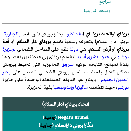
مراجع
وصلات خارجية
بروناي
أو
اتحاد برونــاي
(
بالمالايو
:
نيجارا بروناي داروسلام
،
بالجاوية
:
بروني دار السلام) وتعرف رسمياً باسم
بروناي دار السلام
أو
أمة
بروناي
أو
أرض السلام
، هي
دولة
تقع على الساحل الشمالي
لجزيرة
بورنيو
في
جنوب شرق آسيا
. تنقسم بروناي إلى منطقتين تفصلهما
بلدة لمبانج التابعة لولاية
سراوق
الماليزية التي تحيط ببروناي
بشكل كامل باستثناء ساحل بروناي الشمالي المطل على
بحر
الصين الجنوبي
. بروناي هي الدولة المستقلة الوحيدة على جزيرة
بورنيو
، حيث تتقاسم
ماليزيا
وإندونيسيا
بقية الجزيرة.
اتحاد بروناي (دار السلام)
Negara Brunei
(
رومية
)
نڬارا بروني دارالسلام
(
جاوية
)