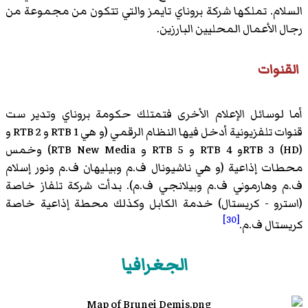
السلام. تملكها شركة بروناي تايمز والتي تتكون من مجموعة من
رجال الأعمال المحليين البارزين.
القنوات
أما لوسائل الإعلام الأخرى فتمتلك حكومة بروناي وتدير ست
قنوات تلفزيونية أدخل فيها النظام الرقمي (و هي RTB 1 و RTB 2 و
RTB 3 (HD)و RTB 4 و RTB 5 و RTB New Media) وخمس
محطات إذاعية (و هي ناشيونال ف.م وبيليهان ف.م ونور إسلام
ف.م وهارموني ف.م وبيلانجي ف.م). بدأت شركة تلفاز خاصة
(استرو - كريستال) خدمة الكابل وكذلك محطة إذاعية خاصة
[30]
كريستال ف.م.
الجغرافيا