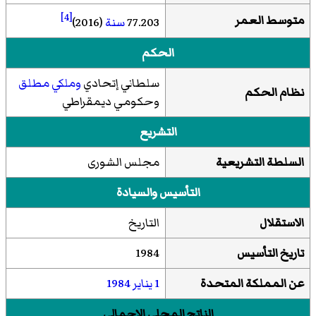
[4]
متوسط العمر
77.203
سنة
(2016)
الحكم
سلطاني إتحادي
وملكي مطلق
نظام الحكم
وحكومي ديمقراطي
التشريع
السلطة التشريعية
مجلس الشورى
التأسيس والسيادة
الاستقلال
التاريخ
تاريخ التأسيس
1984
عن
المملكة المتحدة
1 يناير
1984
الناتج المحلي الإجمالي