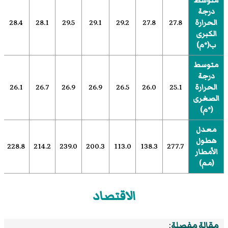
متوسط
درجة
الحرارة
27.8
27.8
29.2
29.1
29.5
28.1
28.4
الكبرى
ب(°م)
متوسط
درجة
الحرارة
25.1
26.0
26.5
26.9
26.9
26.7
26.1
الصغرى
(°م)
معدل
هطول
228.8
214.2
239.0
200.3
113.0
138.3
277.7
الأمطار
(مم)
الاقتصاد
مقالة مفصلة
: