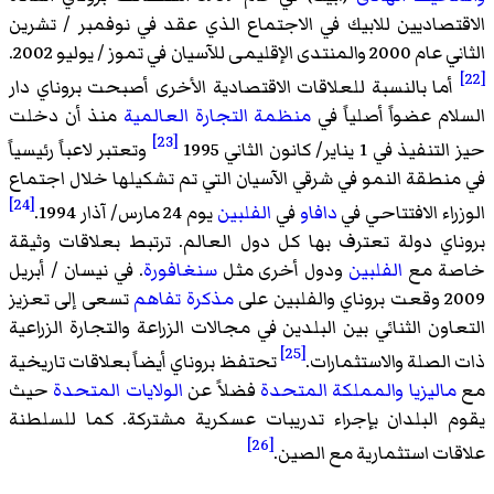
الاقتصاديين للابيك في الاجتماع الذي عقد في نوفمبر / تشرين
الثاني عام 2000 والمنتدى الإقليمى للآسيان في تموز / يوليو 2002.
[22]
أما بالنسبة للعلاقات الاقتصادية الأخرى أصبحت بروناي دار
السلام عضواً أصلياً في
منظمة التجارة العالمية
منذ أن دخلت
[23]
حيز التنفيذ في 1 يناير/ كانون الثاني 1995
وتعتبر لاعباً رئيسياً
في منطقة النمو في شرقي الآسيان التي تم تشكيلها خلال اجتماع
[24]
الوزراء الافتتاحي في
دافاو
في
الفلبين
يوم 24 مارس/ آذار 1994.
بروناي دولة تعترف بها كل دول العالم. ترتبط بعلاقات وثيقة
خاصة مع
الفلبين
ودول أخرى مثل
سنغافورة
. في نيسان / أبريل
2009 وقعت بروناي والفلبين على
مذكرة تفاهم
تسعى إلى تعزيز
التعاون الثنائي بين البلدين في مجالات الزراعة والتجارة الزراعية
[25]
ذات الصلة والاستثمارات.
تحتفظ بروناي أيضاً بعلاقات تاريخية
مع
ماليزيا
والمملكة المتحدة
فضلاً عن
الولايات المتحدة
حيث
يقوم البلدان بإجراء تدريبات عسكرية مشتركة. كما للسلطنة
[26]
علاقات استثمارية مع الصين.