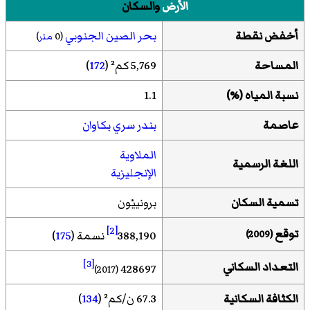
الأرض
والسكان
أخفض نقطة
بحر الصين الجنوبي
(0
متر
)
المساحة
5,769 كم² (
172
)
نسبة المياه
(
%
)
1.1
عاصمة
بندر سري بكاوان
الملاوية
اللغة الرسمية
الإنجليزية
تسمية السكان
برونييّون
[2]
توقع
(2009)
388,190
نسمة (
175
)
[3]
التعداد السكاني
428697
(2017)
الكثافة السكانية
67.3 ن/كم² (
134
)