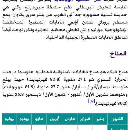
التابعة للجيش البريطاني. تقع حديقة جيرودونغ والتي هي
حديقة تسلية مشهورة جداً في الغرب من بندر سري بكاوان. يقع
معظم بروناي ضمن أراضي الغابات المطيرة المنخفضة
الإيكولوجية لبورنيو والتي تغطي معظم الجزيرة ولكن توجد أيضاً
مناطق الغابات المطيرة الجبلية الداخلية.
المناخ
مناخ البلاد هو مناخ الغابات الاستوائية المطيرة. متوسط درجات
الحرارة السنوي هو 27.1 مئوية (80.8 فهرنهايت) حيث يبلغ
متوسط نيسان/أبريل - أيار/ مايو 27.7 مئوية (81.9 فهرنهايت)
ومتوسط تشرين الأول/ أكتوبر - كانون الأول/ ديسمبر 26.8 مئوية
[32]
(80.2 فهرنهايت).
الشهر
يناير
فبراير
مارس
أبريل
مايو
يونيو
يوليو