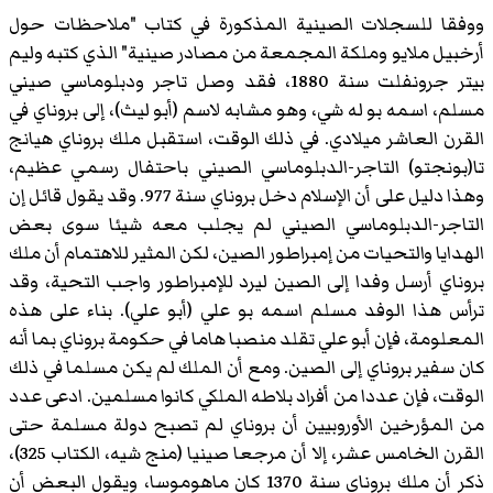
ووفقا للسجلات الصينية المذكورة في كتاب "ملاحظات حول
أرخبيل ملايو وملكة المجمعة من مصادر صينية" الذي كتبه وليم
بيتر جرونفلت سنة 1880، فقد وصل تاجر ودبلوماسي صيني
مسلم، اسمه بو له شي، وهو مشابه لاسم (أبو ليث)، إلى بروناي في
القرن العاشر ميلادي. في ذلك الوقت، استقبل ملك بروناي هيانج
تا(بونجتو) التاجر-الدبلوماسي الصيني باحتفال رسمي عظيم،
وهذا دليل على أن الإسلام دخل بروناي سنة 977. وقد يقول قائل إن
التاجر-الدبلوماسي الصيني لم يجلب معه شيئا سوى بعض
الهدايا والتحيات من إمبراطور الصين، لكن المثير للاهتمام أن ملك
بروناي أرسل وفدا إلى الصين ليرد للإمبراطور واجب التحية، وقد
ترأس هذا الوفد مسلم اسمه بو علي (أبو علي). بناء على هذه
المعلومة، فإن أبو علي تقلد منصبا هاما في حكومة بروناي بما أنه
كان سفير بروناي إلى الصين. ومع أن الملك لم يكن مسلما في ذلك
الوقت، فإن عددا من أفراد بلاطه الملكي كانوا مسلمين. ادعى عدد
من المؤرخين الأوروبيين أن بروناي لم تصبح دولة مسلمة حتى
القرن الخامس عشر، إلا أن مرجعا صينيا (منج شيه، الكتاب 325)،
ذكر أن ملك بروناي سنة 1370 كان ماهوموسا، ويقول البعض أن