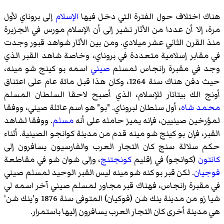
هناك اختلاف حول الفترة التي دخل فيها
الإسلام
إلى بروناي لأول
مرة، إلا أن عددا من الأثار تشير إلى أن الإسلام مورس في الجزيرة
منذ القرن الثاني عشر ميلادي. ومن بين الأثار شواهد قبور وجدت
في مقابر إسلامية متعددة في بروناي، وخاصة شاهد القبر الذي
وجد في مقبرة رانجاس لمسلم
صيني
اسمه بو كينج شو مينه،
حيث دفن هناك سنة 1264، وكان هذا قبل مائة عام على اعتناق
أونج الك بيتاتار للإسلام، الذي أصبح لاحقا السلطان المسلم
محمد شاه
، أول سلطان لبروناي. "بو" هو اسم عائلة صيني، ووفقا
لمؤرخين صينيين، فإنه يميز حامله على أنه
مسلم
. ووفقا لشاهد
القبر، فإن بو كينج شو مينه قدم من مدينة كوانجو الصينية. أثناء
حكم
سلالة سنج
كان التجار العرب والفارسيون يسافرون إلى
كانتون
(كوانجو) في إقليم
كونجتنج
، وإلى شوان شو في مقاطعة
فوجيان
. لكن قبر بو كنه شو مينه ليس القبر الوحيد لمسلم صيني
في مقبرة رانجاس، فهناك قبر مجاور لمسلم صيني آخر اسمه لي
شيا زو من مدينة ينك شن (فوكيان) المتوفى سنة 1876 و'ينك شن'
هي مدينة أخرى كان التجار العرب يسافرون إليها باستمرار.