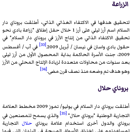
الزراعة
لتحقيق هدفها في الاكتفاء الغذائي الذاتي، أطلقت بروناي دار
السلام اسم أرز ليلي على أرز 1 خلال حفل إطلاق "زراعة بادي نحو
تحقيق الاكتفاء الذاتي من إنتاج الأرز في بروناي دار السلام" في
[33]
حقول بادي واسان في نيسان / أبريل 2009.
في آب / أغسطس
2009، جنت الأسرة الحاكمة بداية المحصول الأول من أرز ليلى
بعد سنوات من محاولات متعددة لزيادة الإنتاج المحلي من الأرز
[34]
وهو هدف تم وضعه منذ نصف قرن مضى.
بروناي حلال
أطلقت بروناي دار السلام في يوليو/ تموز 2009 مخطط العلامة
[35]
التجارية الوطنية "بروناي حلال"
والذي يسمح للمصنعين في
بروناي والدول أخرى استخدام علامة بروناي
حلال
التجارية
لمساعدتهم على اختراق الأسواق المربحة في البلدان التي فيها