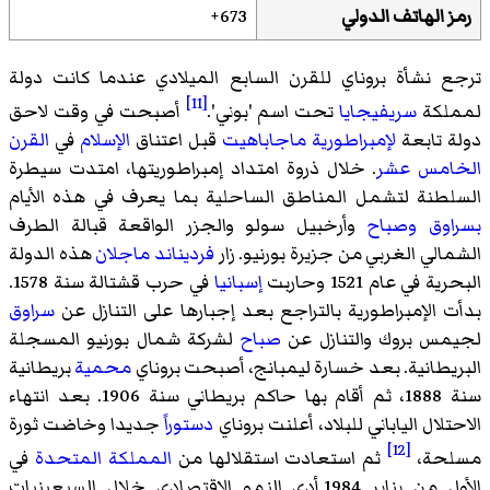
رمز الهاتف الدولي
673+
ترجع نشأة بروناي للقرن السابع الميلادي عندما كانت دولة
[11]
لمملكة
سريفيجايا
تحت اسم 'بوني'.
أصبحت في وقت لاحق
دولة تابعة
لإمبراطورية ماجاباهيت
قبل اعتناق
الإسلام
في
القرن
الخامس عشر
. خلال ذروة امتداد إمبراطوريتها، امتدت سيطرة
السلطنة لتشمل المناطق الساحلية بما يعرف في هذه الأيام
بسراوق
وصباح
وأرخبيل سولو
والجزر الواقعة قبالة الطرف
الشمالي الغربي من جزيرة بورنيو. زار
فرديناند ماجلان
هذه الدولة
البحرية في عام 1521 وحاربت
إسبانيا
في حرب قشتالة سنة 1578.
بدأت الإمبراطورية بالتراجع بعد إجبارها على التنازل عن
سراوق
لجيمس بروك والتنازل عن
صباح
لشركة شمال بورنيو المسجلة
البريطانية. بعد خسارة ليمبانج، أصبحت بروناي
محمية
بريطانية
سنة 1888، ثم أقام بها حاكم بريطاني سنة 1906. بعد انتهاء
الاحتلال الياباني للبلاد، أعلنت بروناي
دستوراً
جديدا وخاضت ثورة
[12]
مسلحة،
ثم استعادت استقلالها من
المملكة المتحدة
في
الأول من يناير 1984.أدى النمو الاقتصادي خلال السبعينيات