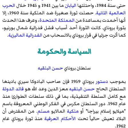
حتى سنة 1984، واحتلتها
اليابان
ما بين 1941 و 1945 خلال
الحرب
العالمية الثانية
. حصلت ثورة صغيرة ضد الملكية سنة 1960، إلا
أنها أخمدت بمساعدة من
المملكة المتحدة
، وعرف هذا الحدث
بثورة بروناي. كانت الثورة أحد أسباب فشل فدرالية شمال بورنيو،
كما أثرت جزئيا في قرار بروناي بالانسحاب من
الفدرالية الماليزية
.
السياسة والحكومة
سلطان بروناي
حسن البلقيه
بموجب
دستور
بروناي 1959 فإن صاحب البادوكا سيري بادينغا
السلطان الحاج
حسن البلقيه
معز الدين وعد الله هو
قائد الدولة
مع كامل السلطة التنفيذية، بما في ذلك سلطات الطوارئ منذ
عام 1962. دور السلطان مكرس في الفكر الوطني المعروفة باسم
"ميلايو إسلام بيراجا" أو
ملكية
المالايو
مسلم
. من المفترض أن
البلاد تعيش حالياً تحت
الأحكام العرفية
منذ ثورة بروناي عام
1962.