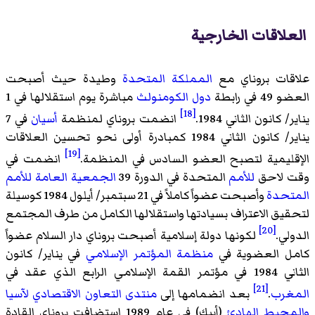
العلاقات الخارجية
علاقات بروناي مع
المملكة المتحدة
وطيدة حيث أصبحت
العضو 49 في رابطة
دول الكومنولث
مباشرة يوم استقلالها في 1
[18]
يناير/ كانون الثاني 1984.
انضمت بروناي لمنظمة
أسيان
في 7
يناير/ كانون الثاني 1984 كمبادرة أولى نحو تحسين العلاقات
[19]
الإقليمية لتصبح العضو السادس في المنظمة.
انضمت في
وقت لاحق
للأمم
المتحدة في الدورة 39
الجمعية العامة للأمم
المتحدة
وأصبحت عضواً كاملاً في 21 سبتمبر/ أيلول 1984 كوسيلة
لتحقيق الاعتراف بسيادتها واستقلالها الكامل من طرف المجتمع
[20]
الدولي.
لكونها دولة إسلامية أصبحت بروناي دار السلام عضواً
كامل العضوية في
منظمة المؤتمر الإسلامي
في يناير/ كانون
الثاني 1984 في مؤتمر القمة الإسلامي الرابع الذي عقد في
[21]
المغرب
.
بعد انضمامها إلى
منتدى التعاون الاقتصادي لآسيا
والمحيط الهادئ
(أبيك) في عام 1989 استضافت بروناي القادة