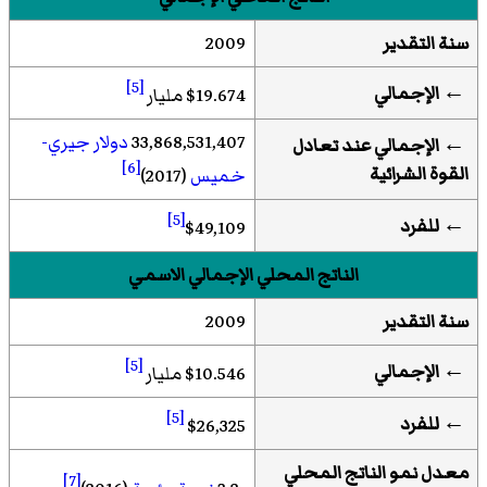
سنة التقدير
2009
[5]
← الإجمالي
$19.674 مليار
33,868,531,407
دولار جيري-
← الإجمالي عند تعادل
[6]
القوة الشرائية
خميس
(2017)
[5]
←
للفرد
$49,109
الناتج المحلي الإجمالي الاسمي
سنة التقدير
2009
[5]
← الإجمالي
$10.546 مليار
[5]
←
للفرد
$26,325
معدل نمو الناتج المحلي
[7]