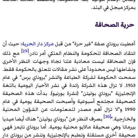
بمركز مبجل في البلد.
حرية الصحافة
أعطيت بروناي صفة "غير حرة" من قبل
مركز دار الحرية
؛ حيث أن
[29]
انتقاد الصحافة للحكومة والنظام الملكي أمر نادر.
مع ذلك
فإن الصحافة ليست معادية علنا تجاه وجهات النظر الأخرى
ونشاطها ليس محدوداً على نشر مقالات تتعلق بالحكومة فقط.
سمحت الحكومة لشركة الطباعة والنشر "بروناي برس" في عام
1953. لا تزال هذه الشركة رائدة في نشر الأخبار اليومية باللغة
الإنجليزية "بروناي بوليتن" (نشرة بورنيو). بدأت هذه الصحيفة
كصحيفة مجتمع أسبوعية وأصبحت الصحيفة يومية في عام
1990 و"لا تزال أهم مصدر للمعلومات عن الشؤون المحلية
[30]
والخارجية."
بصرف النظر عن "بروناي بوليتن" هناك أيضا ميديا
بيرماتا وهي صحيفة مالايو محلية يومية. أما بروناي تايمز فهي
صحيفة أخرى مستقلة وتطبع بالإنجليزية وتنشر من بروناي دار