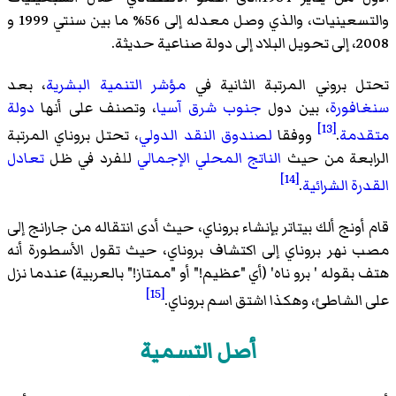
والتسعينيات، والذي وصل معدله إلى 56% ما بين سنتي 1999 و
2008، إلى تحويل البلاد إلى دولة صناعية حديثة.
تحتل بروني المرتبة الثانية في
مؤشر التنمية البشرية
، بعد
سنغافورة
، بين دول
جنوب شرق آسيا
، وتصنف على أنها
دولة
[13]
متقدمة
.
ووفقا
لصندوق النقد الدولي
، تحتل بروناي المرتبة
الرابعة من حيث
الناتج المحلي الإجمالي
للفرد في ظل
تعادل
[14]
القدرة الشرائية
.
قام أونج ألك بيتاتر بإنشاء بروناي، حيث أدى انتقاله من جارانج إلى
مصب نهر بروناي إلى اكتشاف بروناي، حيث تقول الأسطورة أنه
هتف بقوله ' برو ناه' (أي "عظيم!" أو "ممتاز!" بالعربية) عندما نزل
[15]
على الشاطئ، وهكذا اشتق اسم بروناي.
أصل التسمية