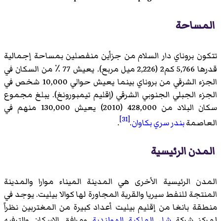
المساحة
تتكون بروناي دار السلام من جزأين منفصلين بمساحة إجمالية
قدرها 5,766 كم2 (2,226 ميل مربع). يعيش 77 ٪ من السكان في
الجزء الشرقي من بروناي بينما يعيش حوالي 10,000 شخص في
الجزء الجبلي الجنوبي الشرقي (إقليم تيمبورونغ). يبلغ مجموع
سكان البلاد من 428,000 (2010) يعيش 130,000 منهم في
[31]
العاصمة
بندر سري بكاوان
.
.
المدن الرئيسية
المدن الرئيسية الأخرى هي المدينة الميناء موارا والمدينة
المنتجة للنفط سيريا والقرية المجاورة لها كوالا بيليت. يوجد في
منطقة بانغا من إقليم بيليت أعداد كبيرة من المغتربين نظراً
لمركز شركة
شل الملكية الهولندية
ومرافق الإسكان والترفيه