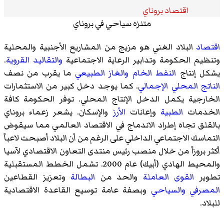
اقتصاد بروناي
متنزه سياحي في بروناي
اقتصاد
البلاد الغني هو مزيج من المشاريع الأجنبية والمحلية
وتنظيم الحكومة وتدابير الرعاية الاجتماعية
والتقاليد
القروية
.
يشكل إنتاج
النفط الخام
والغاز الطبيعي
ما يقرب من نصف
الناتج المحلي الإجمالي
. كما يوجد دخل كبير من الاستثمارات
الخارجية يكمل الدخل الإنتاج المحلي. توفر الحكومة كافة
الخدمات
الطبية
وإعانات
الأرز
والإسكان. يشعر زعماء بروناي
بالقلق تجاه إطراد الاندماج في الاقتصاد العالمي مما سيقوض
التماسك الاجتماعي الداخلي على الرغم من أن البلاد أصبحت لاعباً
أكثر بروزاً من خلال منصب رئيس منتدى التعاون الاقتصادي لآسيا
والمحيط الهادي (أبيك) عام 2000. تشمل الخطط المستقبلية
تطوير
القوى العاملة
والحد من
البطالة
وتعزيز القطاعين
المصرفي
والسياحي
وبصفة عامة توسيع القاعدة الاقتصادية
للبلاد.