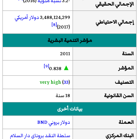
-3.2
نسبة مئوية
(2016)
الإجمالي الحقيقي
3,488,124,299
دولار أمريكي
إجمالي الاحتياطي
[8]
(2017)
مؤشر التنمية البشرية
السنة
2011
[9]
▲
المؤشر
0.838
التصنيف
)
33
(
very high
السن القانونية
18 سنة
بيانات أخرى
العملة
دولار بروني
BND
البنك المركزي
سلطة النقد بروناي دار السلام