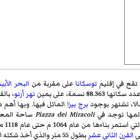
تقع في إقليم
توسكانا
على مقربة من
البحر الأب
د سكانها 88.363 نسمة، على يمين
نهر أرنو
، بال
برج بيزا
المائل فيها. وبها أهم م
المها توجد في
Piazza dei Miracoli
ساحة المعج
، وهي 
ي
القرن الثاني عشر
بطول 55 متر والذي أخذ شكله المائل مباشرة بعد بدء بناءه.