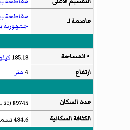
التقسيم الأعلى
مقاطعة بيز
مقاطعة بيز
عاصمة لـ
جمهورية بي
• المساحة
185.18
كيلو
ارتفاع
4
متر
عدد السكان
89745
(30 يونيو 2016)
الكثافة السكانية
484.6 نسمة/كم