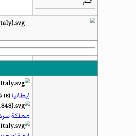
علم
إيطاليا
(18 فبراير 1861–)
مملكة سردي
المقاطعات 