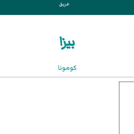
عريق
بيزا
كومونا