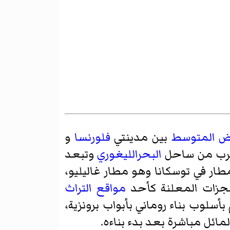
يض المتوسط
بين مدينتي
فلورنسا
و
قرب من ساحل
البحرالليغوري
وتبعد
طار في توسكانا وهو مطار غاليليو،
زات المعلنة كأحد
مواقع التراث
الكاتدرائية الرخامية التي استمر بناءها من عام 1064 م حتى عام 1118 م بأسلوب بناء روماني بأبواب برونزية،