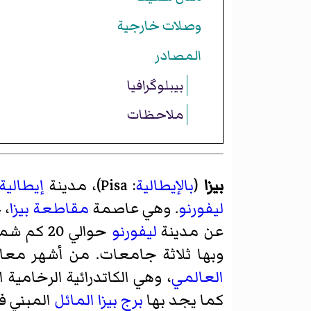
وصلات خارجية
المصادر
بيبلوگرافيا
ملاحظات
بيزا
(
بالإيطالية
:
Pisa
)، مدينة
إيطالية
ليفورنو
. وهي عاصمة
مقاطعة بيزا
، عد
عن مدينة
ليفورنو
حوالي 20 كم شمالا، تشتهر بوجود
وبها ثلاثة جامعات. من أشهر مع
العالمي
كما يجد بها
برج بيزا المائل
المبني ف