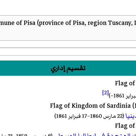
تقسيم إداري
[2]
نيا
(22 مارس 1860–17 فبراير 1861)
المتحدة في إيطاليا الوسطى
(8 ديسمبر 1859–31 مارس 1860)