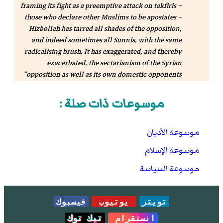
framing its fight as a preemptive attack on
takfiris
–
those who declare other Muslims to be apostates –
Hizbollah has tarred all shades of the opposition,
and indeed sometimes all Sunnis, with the same
radicalising brush. It has exaggerated, and thereby
exacerbated, the sectarianism of the Syrian
opposition as well as its own domestic opponents
Miller, Johnathan.
"Inside Hezbollah: fighting and
موسوعات ذات صلة :
. Channel Four News.
dying for a confused cause"
مؤرشف من
الأصل
في 23 أغسطس 2016
.
those they
provocatively and perjoratively brand “the
موسوعة الأديان
Takfiris”
موسوعة الإسلام
دار الإفتاء - حكم تكفير المسلمين وقتلهم بسبب ذلك
- تصفح:
نسخة محفوظة
15 ديسمبر 2019 على موقع
موسوعة السياسة
واي باك مشين.
دار الإفتاء المصرية،
تويتر
يوتيوب
فيسبوك
http://www.dar-alifta.org/ar/Viewstatement.aspx?
sec=fatwa&ID=2869
انستقرام
تيك توك