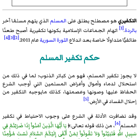
التكفيري
هو مصطلح يطلق على
المسلم
الذي يتهم مسلمًا آخر
[1]
بالردة
.
اتهام الجماعات الإسلامية بكونها تكفيرية أصبح طعنًا
[4]
[3]
[2]
طائفيًّا متداولًا خاصة بعد اندلاع
الثورة السورية
عام 2011.
حكم تكفير المسلم
لا يجوز تكفير المسلم، فهو من كبائر الذنوب؛ لما في ذلك من
استحلال لدماء وأموال وأعراض المسلمين التي أوجب الشرع
الحفاظ عليها وصونها وعصمتها، كذلك مايوجبه التكفير من
[5]
إحلال الفساد في الأرض.
وقد تضافرت الأدلة في الشرع على وجوب الاحتياط في تكفير
[6]
المسلم
، من ذلك قوله تعالى:﴿
يَا أَيُّهَا الَّذِينَ آمَنُواْ إِذَا ضَرَبْتُمْ فِي
سَبِيلِ اللّهِ فَتَبَيَّنُواْ وَلاَ تَقُولُواْ لِمَنْ أَلْقَى إِلَيْكُمُ السَّلاَمَ لَسْتَ مُؤْمِنًا