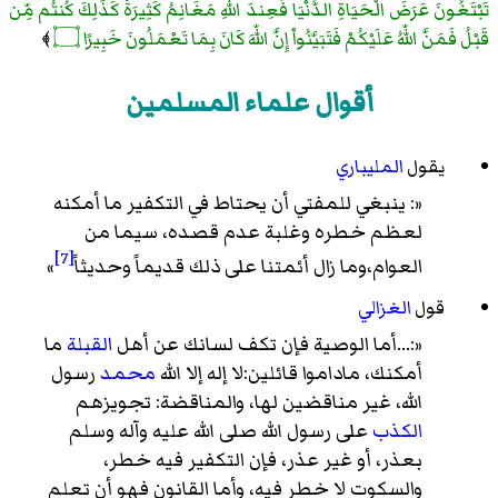
تَبْتَغُونَ عَرَضَ الْحَيَاةِ الدُّنْيَا فَعِندَ اللّهِ مَغَانِمُ كَثِيرَةٌ كَذَلِكَ كُنتُم مِّن
قَبْلُ فَمَنَّ اللّهُ عَلَيْكُمْ فَتَبَيَّنُواْ إِنَّ اللّهَ كَانَ بِمَا تَعْمَلُونَ خَبِيرًا ۝
﴾
أقوال علماء المسلمين
يقول
المليباري
«: ينبغي للمفتي أن يحتاط في التكفير ما أمكنه
لعظم خطره وغلبة عدم قصده، سيما من
[7]
العوام،وما زال أئمتنا على ذلك قديماً وحديثاً
»
قول
الغزالي
«:...أما الوصية فإن تكف لسانك عن أهل
القبلة
ما
أمكنك، ماداموا قائلين:لا إله إلا الله
محمد
رسول
الله، غير مناقضين لها، والمناقضة: تجويزهم
الكذب
على رسول الله صلى الله عليه وآله وسلم
بعذر، أو غير عذر، فإن التكفير فيه خطر،
والسكوت لا خطر فيه، وأما القانون فهو أن تعلم