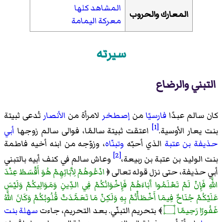
المشاهد كلها
المعارك والحروب
معركة اليمامة
سيرته
التبني والرضاع
كان سالم عبدًا
فارسيًا
من
إصطخر
لامرأة من
الأنصار
تُدعى ثبيتة
[1]
بنت يعار الأوسية.
اعتقت ثبيتة سالمًا، فوالى سالم زوجها
أبي
حذيفة بن عتبة
الذي أحبّه
وتبنّاه
، وزوّجه من ابنه أخيه فاطمة
[2]
بنت الوليد بن عتبة بن ربيعة،
وعاش سالم في كنف أبيه بالتبني
أبي حذيفة، حتى نزل قوله تعالى ﴿
ادْعُوهُمْ لِآَبَائِهِمْ هُوَ أَقْسَطُ عِنْدَ
اللَّهِ فَإِنْ لَمْ تَعْلَمُوا آَبَاءَهُمْ فَإِخْوَانُكُمْ فِي الدِّينِ وَمَوَالِيكُمْ وَلَيْسَ
عَلَيْكُمْ جُنَاحٌ فِيمَا أَخْطَأْتُمْ بِهِ وَلَكِنْ مَا تَعَمَّدَتْ قُلُوبُكُمْ وَكَانَ اللَّهُ
غَفُورًا رَحِيمًا ۝
﴾ بتحريم التبنّي. بعد التحريم، جاءت
سهلة بنت