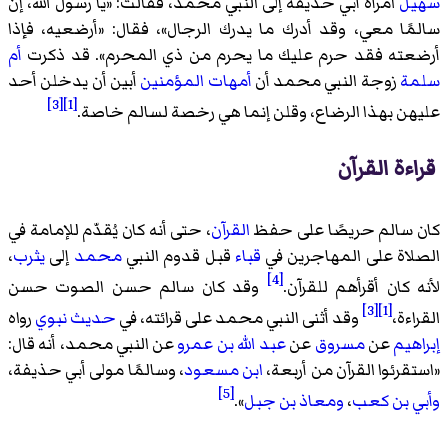
سهيل
امرأة أبي حذيفة إلى النبي محمد، فقالت: «
يا رسول الله، إن
سالمًا معي، وقد أدرك ما يدرك الرجال
»، فقال: «
أرضعيه، فإذا
أرضعته فقد حرم عليك ما يحرم من ذي المحرم
». قد ذكرت
أم
سلمة
زوجة النبي محمد أن
أمهات المؤمنين
أبين أن يدخلن أحد
[3]
[1]
عليهن بهذا الرضاع، وقلن إنما هي رخصة لسالم خاصة.
قراءة القرآن
كان سالم حريصًا على حفظ
القرآن
، حتى أنه كان يُقدّم للإمامة في
الصلاة على المهاجرين في
قباء
قبل قدوم النبي
محمد
إلى
يثرب
،
[4]
لأنه كان أقرأهم للقرآن.
وقد كان سالم حسن الصوت حسن
[3]
[1]
القراءة،
وقد أثنى النبي محمد على قرائته، في
حديث نبوي
رواه
إبراهيم
عن
مسروق
عن
عبد الله بن عمرو
عن النبي محمد، أنه قال:
«
استقرئوا القرآن من أربعة،
ابن مسعود
، وسالمًا مولى أبي حذيفة،
[5]
وأبي بن كعب
،
ومعاذ بن جبل
».