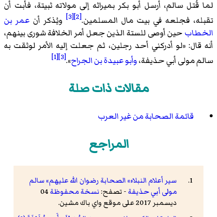
لما قُتل سالم، أرسل أبو بكر بميراثه إلى مولاته ثبيتة، فأبت أن
[3]
[2]
تقبله، فجلعه في بيت مال المسلمين.
ويُذكر أن
عمر بن
الخطاب
حين أوصى للستة الذين جعل أمر الخلافة شورى بينهم،
أنه قال: «
لو أدركني أحد رجلين، ثم جعلت إليه الأمر لوثقت به
[1]
[3]
سالم مولى أبي حذيفة،
وأبو عبيدة بن الجراح
».
مقالات ذات صلة
قائمة الصحابة من غير العرب
المراجع
سير أعلام النبلاء» الصحابة رضوان الله عليهم» سالم
مولى أبي حذيفة
- تصفح:
نسخة محفوظة
04
ديسمبر 2017 على موقع واي باك مشين.