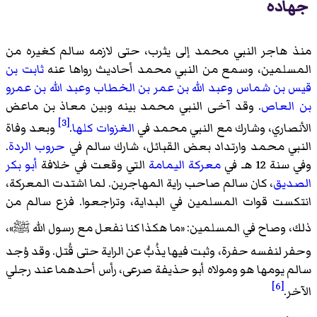
جهاده
منذ هاجر النبي محمد إلى يثرب، حتى لازمه سالم كغيره من
المسلمين، وسمع من النبي محمد أحاديث رواها عنه
ثابت بن
قيس بن شماس
وعبد الله بن عمر بن الخطاب
وعبد الله بن عمرو
بن العاص
. وقد آخى النبي محمد بينه وبين معاذ بن ماعض
[3]
الأنصاري، وشارك مع النبي محمد في
الغزوات كلها
.
وبعد وفاة
النبي محمد وارتداد بعض القبائل، شارك سالم في
حروب الردة
.
وفي سنة 12 هـ في
معركة اليمامة
التي وقعت في خلافة
أبو بكر
الصديق
، كان سالم صاحب راية المهاجرين. لما اشتدت المعركة،
انتكست قوات المسلمين في البداية، وتراجعوا. فزع سالم من
ذلك، وصاح في المسلمين: «
ما هكذا كنا نفعل مع رسول الله
ﷺ
»،
وحفر لنفسه حفرة، وثبت فيها يذُبُّ عن الراية حتى قُتل. وقد وُجد
سالم يومها هو ومولاه أبو حذيفة صرعى، رأس أحدهما عند رجلي
[6]
الآخر.