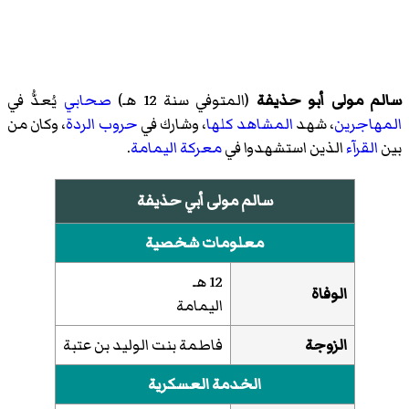
سالم مولى أبو حذيفة
(المتوفي سنة 12 هـ)
صحابي
يُعدُّ في
المهاجرين
، شهد
المشاهد كلها
، وشارك في
حروب الردة
، وكان من
بين
القرآء
الذين استشهدوا في
معركة اليمامة
.
سالم مولى أبي حذيفة
معلومات شخصية
12 هـ
الوفاة
اليمامة
الزوجة
فاطمة بنت الوليد بن عتبة
الخدمة العسكرية