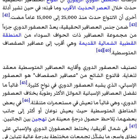
حدث خلال
العصر الحديث الأقرب
وما قبله؛ في حين تشير أدلة
[42]
أخرى أن الانتواع حدث منذ 25,000 إلى 15,000 عاماً مضت.
[43]
ضمن جنس العصافير الحقيقية، يعدّ العصفور الدوري جزءاً
من مجموعة العصافير ذات الحواف السوداء من
المنطقة
القطبية الشمالية القديمة
وهي أقرب إلى عصافير الصفصاف
[44]
[40]
المتوسطية.
تصنيف العصفور الدوري وأقاربه العصافير المتوسطية معقد
للغاية. فالنوع الشائع من "عصافير الصفصاف" هو العصفور
[45]
الإسباني، الذي يشبه العصفور الدوري في نواحٍ كثيرة.
غالباً ما
تفضل العصافير الإسبانية الموائل الأكثر رطوبة بخلاف العصفور
[46]
الدوري، وهي غالباً ما تعيش في مستعمرات متنقلة.
في بعض
المناطق المتوسطية حيث يعيش نوعان أو أكثر إلى جانب
بعضهما، يُلاحظ حصول درجةٍ معينة من
تهجين
بين الجانبين.
[47]
في شمال أفريقيا، يختلط العصفوران الدوري والإسباني على
نطاقٍ واسع، ما يشكّل تجمعات مختلطة بدرجةٍ عالية تتباين في