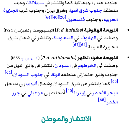
جنوب جبال الهيمالايا، كما وتنتشر في
سريلانكا
، وغرب
منطقة
جنوب شرق آسيا
، وشرق إيران، وجنوب غرب
الجزيرة
[64]
[40]
[20]
العربية
، وجنوب
فلسطين
.
النويعة الهفوفية
(
P. d. hufufae
) ‏
(
تيسهورست
وتشيزمان
، 1924)
وصفت في
الهفوف
في
السعودية
، وتنتشر في شمال شرق
[67]
[64]
الجزيرة العربية.
النويعة مغراء الظهر
(
P. d. rufidorsalis
) ‏
(
ك. ل. بريم
، 1855)
وصفت في
الخرطوم
في
السودان
، تنتشر في وادي النيل من
[64]
جنوب وادي حلفا إلى منطقة
الرنك
في
جنوب السودان
،
[65]
كما وتنتشر من شرق السودان وشمال
أثيوبيا
إلى ساحل
[40]
البحر الأحمر
في
إريتريا
.
أُدخلت إلى
موهيلي
في
جزر
[68]
القمر
.
الانتشار والموطن