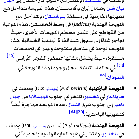
تيان شان
وشمال إيران وأفغانستان. هذه النويعة تتداخل مع
نظيرتها الفارسية في منطقة
بلوشستان
، وتتداخل مع
النويعة الهندية (
indicus
) في وسط أفغانستان. هذه النوعية
من القواطع على عكس معظم النويعات الأخرى، حيثُ
تهاجر شتاءً إلى سهول شبه القارة الهندية الشمالية. هذه
النويعة توجد في مناطق مفتوحة وليس في تجمعات
[40]
مستقرة، حيثُ يشغل مكانها عصفور الشجر الأوراسي.
[64]
في حالة استثنائية سجل وجود لهذه النويعة في
[65]
السودان
.
النويعة الباركينية
(
P. d. parkini
) ‏
وصفت في
(
ويسلر
، 1920)
سريناغار
في
كشمير
، تنتشر في جنوب
الهيمالايا
من
جبال
بامير
إلى جنوب شرق
النيبال
. هذه النويعة مهاجرة أيضاً
[64]
[20]
كنظيرتها الباخترية.
النويعة الهندية
(
P. d. indicus
) ‏
وصفت
(
جاردين
وسيلبي
، 1831)
في
بنغالور
، وتنتشر في شبه القارة الهندية وتحديداً في