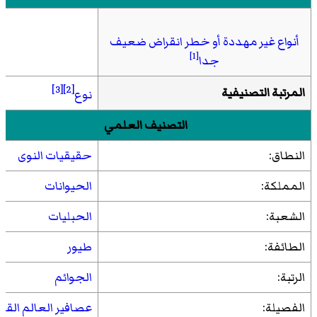
أنواع غير مهددة أو خطر انقراض ضعيف
[1]
جدا
[3]
[2]
المرتبة التصنيفية
نوع
التصنيف العلمي
النطاق:
حقيقيات النوى
المملكة:
الحيوانات
الشعبة:
الحبليات
الطائفة:
طيور
الرتبة:
الجوائم
الفصيلة:
عصافير العالم القد