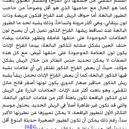
القسم السفلي من جسمها (أي الفراخ) والقسم العلوي باهت،
كما هو الحال مع حاجبها الذي هو أقل وضوحاً من حاجب
الطيور البالغة. أما حواف الريش عند الفراخ فتكون عريضة وذات
لون برتقالي، وهي أكثر مرونة واتساخاً، وذلك يشبه لحد ما الطيور
البالغة عند تساقط ريشها. الفراخ الذكور تميل إلى أن يصبح لون
العلامات الموجودة على حلقها غامقة وتظهر علامات بيضاء
خلف العين بشكل مشابه للذكور البالغة، بينما الفراخ الإناث
يكون لون العلامة الموجودة على حلقها أبيض. مع كل هذه
الصفات لا يمكن تحديد جنس الطائر من خلال الريش بشكل
مؤكد، حيثُ أن بعض الفراخ الذكور تفتقر إلى أي علامات تشبه
فيها الذكور البالغة، كما أن بعض الفراخ الإناث تحمل ريشاً يشبه
ريش الذكور. مناقير صغار الدوري يكون لونها أصفر فاتح مائل
للقشي، وهو باهت أكثر عند الإناث. العلامات البارزة على الريش
لدى الذكور اليافعة تكون باهتةً أكثر من علامات الذكور البالغة،
والتي قد تكون غير ظاهرة أصلاً في الريش الجديد. بحلول موسم
التكاثر الأول للطيور اليافعة، لا يمكن تمييزها عن نظيرتها الأكبر
سناً، رغم ذلك يمكن أن تكون الطيور الصغيرة حديثة البلوغ أقل
[12]
[5]
نشاطاً وأكثر هدوءاً خلال السنة الأولى من حياتها.