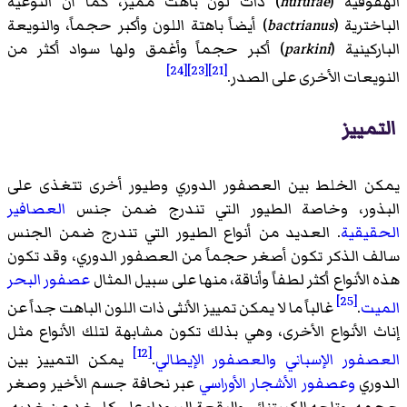
الهفوفية (
hufufae
) ذات لون باهت مميز، كما أن النوعية
الباخترية (
bactrianus
) أيضاً باهتة اللون وأكبر حجماً، والنويعة
الباركينية (
parkini
) أكبر حجماً وأغمق ولها سواد أكثر من
[24]
[23]
[21]
النويعات الأخرى على الصدر.
التمييز
يمكن الخلط بين العصفور الدوري وطيور أخرى تتغذى على
البذور، وخاصة الطيور التي تندرج ضمن جنس
العصافير
الحقيقية
. العديد من أنواع الطيور التي تندرج ضمن الجنس
سالف الذكر تكون أصغر حجماً من العصفور الدوري، وقد تكون
هذه الأنواع أكثر لطفاً وأناقة، منها على سبيل المثال
عصفور البحر
[25]
الميت
.
غالباً ما لا يمكن تمييز الأنثى ذات اللون الباهت جداً عن
إناث الأنواع الأخرى، وهي بذلك تكون مشابهة لتلك الأنواع مثل
[12]
العصفور الإسباني
والعصفور الإيطالي
.
يمكن التمييز بين
الدوري
وعصفور الأشجار الأوراسي
عبر نحافة جسم الأخير وصغر
حجمه، وتاجه الكستنائي والبقعة السوداء على كل خد من خديه.