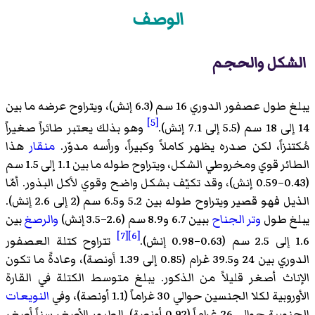
الوصف
الشكل والحجم
يبلغ طول عصفور الدوري 16 سم (6.3 إنش)، ويتراوح عرضه ما بين
[5]
14 إلى 18 سم (5.5 إلى 7.1 إنش).
وهو بذلك يعتبر طائراً صغيراً
مُكتنزاً، لكن صدره يظهر كاملاً وكبيراً، ورأسه مدوّر.
منقار
هذا
الطائر قوي ومخروطي الشكل، ويتراوح طوله ما بين 1.1 إلى 1.5 سم
(0.43–0.59 إنش)، وقد تكيّف بشكل واضح وقوي لأكل البذور. أمّا
الذيل فهو قصير ويتراوح طوله بين 5.2 و6.5 سم (2 إلى 2.6 إنش).
يبلغ طول
وتر الجناح
ببين 6.7 و8.9 سم (2.6–3.5 إنش)
والرصغ
بين
[7]
[6]
1.6 إلى 2.5 سم (0.63–0.98 إنش).
تتراوح كتلة العصفور
الدوري بين 24 و39.5 غرام (0.85 إلى 1.39 أونصة)، وعادةً ما تكون
الإناث أصغر قليلاً من الذكور. يبلغ متوسط الكتلة في القارة
الأوروبية لكلا الجنسين حوالي 30 غراماً (1.1 أونصة)، وفي
النويعات
الجنوبية حوالي 26 غراماً (0.92 أونصة). الطيور الأصغر سناً أصغر