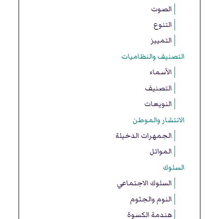
الصوت
التنوع
التمييز
التصنيف والنظاميات
الأسماء
التصنيف
النويعات
الانتشار والموطن
الجمهرات الدخيلة
الموائل
السلوك
السلوك الاجتماعي
النوم والجثوم
هندمة الكسوة