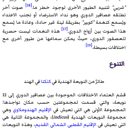
[18]
"شريي"
لتنبيه الطيور الأخرى لوجود خطر ما.
صوت آخر
تطلقه عصافير الدوري وهو نداء الاسترضاء أو تجنب الاعتداء
ويُسمع كنغمة
"كويير"
بطريقة لينة غير حادة، وعادة ما يُسمع
[17]
هذا الصوت بين أزواج الدوري.
هذه النغمات ليست حصرية
للعصفور الدوري، حيثُ يمكن سماعها من طيور أخرى مع
[19]
اختلافات بسيطة.
التنوع
طائرٌ من النويعة الهندية في
كلكتا
في الهند
قسّم العلماء الاختلافات الموجودة بين عصافير الدوري إلى 12
نويعة، والتي قسمت لمجموعتين حسب مكان تواجدها:
المجموعة الأولى هي التي تعيش في
الإقليم الهندوملاوي
وهي
مجموعة النويعات الهندية (
indicus
)، والمجموعة الثانية هي
التي تعيش في
الإقليم القطبي الشمالي القديم
، وهذه النويعات