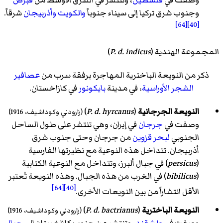
وصفت في
فلسطين
، وتنتشر في الشرق الأوسط من
قبرص
وجنوب شرق تركيا إلى سيناء جنوباً
والكويت
وأذربيجان
شرقاً.
[64]
[40]
المجموعة الهندية (
P. d. indicus
)
ذكر من النويعة الباخترية المهاجرة برفقة سرب من
عصافير
الشجر الأوراسية
، في مدينة
بايكونور
في كازاخستان.
النويعة الجرجانية
(
P. d. hyrcanus
) ‏
(زارودني وكوداشيف، 1916)
وصفت في
جرجان
في إيران، وهي تنتشر على طول الساحل
الجنوبي
لبحر قزوين
من جرجان وحتى جنوب شرق
أذربيجان. تتداخل هذه النوعية مع نظيرتها الفارسية
(
persicus
) في جبال ألبرز، وتتداخل مع النوعية الكتابية
(
bibilicus
) في الغرب من هذه الجبال. وهذه النويعة تُعتبر
[64]
[40]
الأقل انتشاراً من بين النويعات الأخرى.
النويعة الباخترية
(
P. d. bactrianus
) ‏
(زارودني وكوداشيف، 1916)
وصفت في
طشقند
، وتنتشر من جنوب كازاخستان إلى
جبال