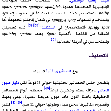
الهند
وآسيا الوسطى
.
أما التسميات حسب اللهجات
الإنجليزية المختلفة فمنها
،
spadgick
،
spadger
،
sparrer
،
sparr
philip
وتستخدم هذه التسميات تحديداً في جنوب إنجلترا؛
وتستخدم تسميات
spug
و
spuggy
في شمال إنجلترا تحديداً؛ أما
[38]
[37]
spur
و
sprig
فتستخدمان في
اسكتلندا
؛
ثمة تسميتان
اشتقتا من الكلمة الألمانية
Spatz
وهما
spatzie
و
spotsie
[39]
وتستخدمان في أمريكا الشمالية.
التصنيف
زوج
عصافير إيطالية
في روما
يتضمن جنس العصافير الحقيقية حوالي 25 نوعاً، لكن
دليل طيور
[40]
العالم
يعرّف بستة وعشرين نوعاً.
معظم أنواع العصافير
الحقيقية باهتة اللون ذات ذيول مربعة قصيرة، وهي بدينة
[41]
[10]
وقصيرة، مناقيرها مخروطية، وطولها حوالي 11 سم.
تشير
دراسات
الحمض النووي الريبوزي
أن
انتواع
العصافير الحقيقية