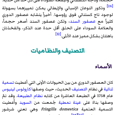
[26]
وذكور النوعان الإسباني والإيطالي يمكن تمييزهما بسهولة
لوجود تاج كستنائي فوق رؤوسها. أخيراً يتشابه عصفور الدوري
كثيراً مع
عصفور السند
، ولكن عصفور السند أصغر حجماً،
والعلامة السوداء على الحلق أقل حدة عند الذكر، والفخذتان
[12]
باهتتان بشكل مميز عند الأنثى.
التصنيف والنظاميات
الأسماء
كان العصفور الدوري من بين الحيوانات الأولى التي أعطيت
تسمية
ثنائية
في نظام
التصنيف
الحديث، حيث وصفها
كارولوس لينيوس
عام 1758 في الطبعة العاشرة من كتابه
نظام الطبيعة
. وقد تمّ
وصفها بناءً على
عينة نمطية
جُمعت من
السويد
وأُعطيت
التسمية العلمية
Fringilla domestica
وهي تعني شرشور