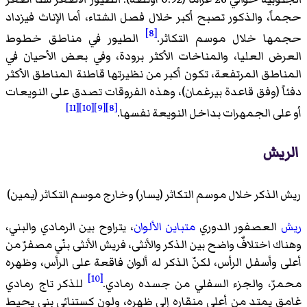
حجماً، والذكور تصبح أكبر خلال فصل الشتاء، أما الإناث فيزداد
[8]
حجمها خلال موسم التكاثر.
الطيور في مناطق خطوط
العرض العليا، والمناخات الأكثر برودة، وفي بعض الأحيان في
المناطق المرتفعة، تكون أكبر من نظيرتها قاطنة المناطق الأكثر
دفئاً (وفق
قاعدة بيرغمان
)، وهذه الفروقات تصدق على النويعات
[11]
[10]
[9]
[8]
أو على الجمهرات بداخل النويعة نفسها.
الريش
ريش الذكر خلال موسم التكاثر (يسار) وخارج موسم التكاثر (يمين)
ريش
العصفور الدوري
متباين الألوان
، يتراوح بين الرمادي والبني،
وهناك اختلافٌ واضح بين الذكر والأنثى، فريش الأنثى بنّي مصفرّ من
أعلى وأسفل الرأس، لكنّ الذكر له ألوان فاقعة على الرأس، وظهره
[10]
محمرّ، والجزء السفلي من جسده رمادي.
للذكر تاج رمادي
غامق يمتد من أعلى منقاره إلى ظهره، ولون كستنائي بني يحيط