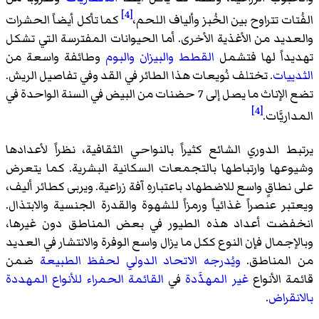
[4]
الفُتات تتراوح بين الخُبز وألياف اللحم،
كما تأكل أيضاً الحشرات
والعديد من الأغذية الأخرى. أما الحيوانات المفترسة التي تشكل
تهديداً لها فتشمل
القطط
والبيزان
والبوم
وطائفة واسعة من
الثدييات
. تختلف نُويعات هذا الطائر في القد وفي تفاصيل الريش.
تضع الإناث ما يصل إلى 7 حضنات من البيض في السنة الواحدة في
[4]
المداريَّات.
يرتبط الدوري الشائع كثيراً بالنواحي الثقافية، نظراً لأعدادها
وشيوعها وارتباطها بالتجمعات السكانية البشرية. كما يتعرض
على نطاقٍ واسع للاضطهاد باعتبارهِ آفة زراعية. ويربى كطائر أليف،
ويعتبر عنصراً غذائياً ورمزاً للشهوة والقدرة الجنسية والابتذال.
انخفضت أعداد هذه الطيور في بعض المناطق دون غيرها،
وبالإجمال فإن النوع ككل ما يزال واسع الوفرة والانتشار في العديد
من المناطق.
ويُدرجه
الاتحاد الدولي لحفظ الطبيعة
ضمن
قائمة الأنواع
غير المهدَّدة
في
القائمة الحمراء للأنواع المهددة
بالانقراض
.