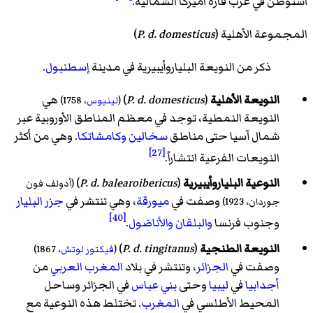
استوطن في غرب قارة اميركا الشمالية.
المجموعة الأهلية (
P. d. domesticus
)
ذكر من النويعة البلياروأيبيرية في مدينة
إسطنبول
.
النويعة الأهلية
(
P. d. domesticus
) ‏
هي
(
لينيوس
، 1758)
النويعة النمطية، توجد في معظم المناطق الأوروبية عبر
شمال آسيا حتى مناطق
سخالين
وكامشاتكا
. وهي من أكثر
[27]
النويعات الفرعية انتشاراً.
النوعية البلياروأيبيرية
(
P. d. balearoibericus
) ‏
(أدولف فون
وصفت في
ميورقة
، وهي تنتشر في
جزر البليار
جوردان، 1923)
[40]
وجنوب فرنسا
والبلقان
والأناضول
.
النويعة الطنجية
(
P. d. tingitanus
) ‏
(
فيكتور لوتش
، 1867)
وصفت في
الجزائر
، وتنتشر في بلاد
المغرب العربي
من
أجدابيا
في
ليبيا
وحتى
بني عباس
في الجزائر وساحل
المحيط الأطلسي في
المغرب
. تختلط هذه النوعية مع