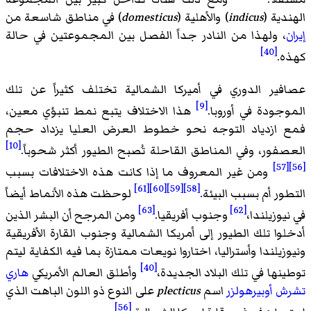
الهندية (
indicus
) والأهلية (
domesticus
) في مناطق شاسعة من
إيران
، ولهذا من النادر جداً الفصل بين المجموعتين في حالة
[40]
كهذه.
عصافير الدوري في أميركا الشمالية تختلف كثيراً عن تلك
[9]
الموجودة في أوروبا.
هذا الاختلاف يتبع نمط تنبؤي معين،
فمع ازدياد التوجه نحو خطوط العرض العليا يزداد حجم
[10]
العصفور، وفي المناطق القاحلة تُصبح الطيور أكثر شحوباً.
[57]
[56]
ومن غير المعروف ما إذا كانت هذه الاختلافات بسبب
[61]
[60]
[59]
[58]
التطور أم بسبب البيئة.
لوحظت هذه الأنماط أيضاً
[63]
[62]
في نيوزيلندا،
وجنوب أفريقيا.
ومن المرجح أن البشر الذين
أدخلوا تلك الطيور إلى أمريكا الشمالية وجنوب القارة الأفريقية
ونيوزيلندا وأستراليا، اختاروا نويعات ممتازة بما فيه الكفاية ليتم
[40]
توطينها في تلك البلاد الجديدة،
وأطلق العالم الأمريكي
هاري
تشرش أوبيرهولزر
اسم
plecticus
على النوع ذو اللون الباهت الذي
[56]