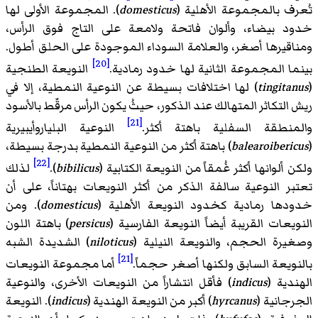
تُعرف بالمجموعة الأهلية (
domesticus
). المجموعة الأولى لها
خدود بيضاء، وألوان فاتحة ولامعة على التاج فوق الرأس،
ومناقيرها أصغر، والعلامة السوداء الموجودة على الحلق أطول.
[20]
بينما المجموعة الثانية لها خدود رمادية.
النويعة الطنجية
(
tingitanus
) لها اختلافات بسيطة عن النوعية النمطية، إلا في
ريش التكاثر المتهالك عند الذكور، حيثُ يكون الرأس مرقّط بالأسود
[21]
والمنطقة السفلية باهتة أكثر.
النوعية البلياروأيبيرية
(
balearoibericus
) باهتة أكثر من النوعية النمطية بدرجة بسيطة،
[22]
ولكن ألوانها أكثر غُمقاً من النويعة الكتابية (
bibilicus
).‏
لذلك
تعتبر النوعية سالفة الذكر من أكثر النويعات بهتاناً، على أن
خدودها رمادية كخدود النويعة الأهلية (
domesticus
). ومن
النويعات القريبة أيضاً النويعة الفارسية (
persicus
) باهتة اللون
وصغيرة الحجم، والنويعة النيلية (
niloticus
) الشديدة الشبه
[21]
بالنويعة السابق ولكنها أصغر حجماً.
أما مجموعة النويعات
الهندية (
indicus
) فأقل انتشاراً من النويعات الأخرى، والنوعية
الجرجانية (
hyrcanus
) أكبر من النويعة الهندية (
indicus
). النويعة