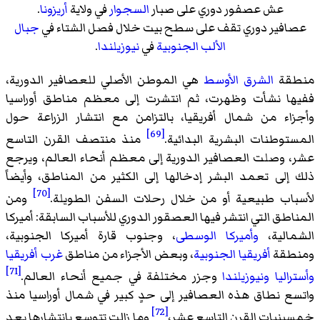
عش عصفور دوري على صبار
السجوار
في ولاية
أريزونا
.
عصافير دوري تقف على سطح بيت خلال فصل الشتاء في
جبال
الألب الجنوبية
في
نيوزيلندا
.
منطقة
الشرق الأوسط
هي الموطن الأصلي للعصافير الدورية،
ففيها نشأت وظهرت، ثم انتشرت إلى معظم مناطق أوراسيا
وأجزاء من شمال أفريقيا، بالتزامن مع انتشار الزراعة حول
[69]
المستوطنات البشرية البدائية.
منذ منتصف القرن التاسع
عشر، وصلت العصافير الدورية إلى معظم أنحاء العالم، ويرجع
ذلك إلى تعمد البشر إدخالها إلى الكثير من المناطق، وأيضاً
[70]
لأسباب طبيعية أو من خلال رحلات السفن الطويلة.
ومن
المناطق التي انتشر فيها العصقور الدوري للأسباب السابقة: أميركا
الشمالية،
وأميركا الوسطى
، وجنوب قارة أميركا الجنوبية،
ومنطقة
أفريقيا الجنوبية
، وبعض الأجزاء من مناطق
غرب أفريقيا
[71]
وأستراليا
ونيوزيلندا
وجزر مختلفة في جميع أنحاء العالم.
واتسع نطاق هذه العصافير إلى حدٍ كبير في شمال أوراسيا منذ
[72]
خمسينيات القرن التاسع عشر،
وما زالت تتوسع بانتشارها بعد