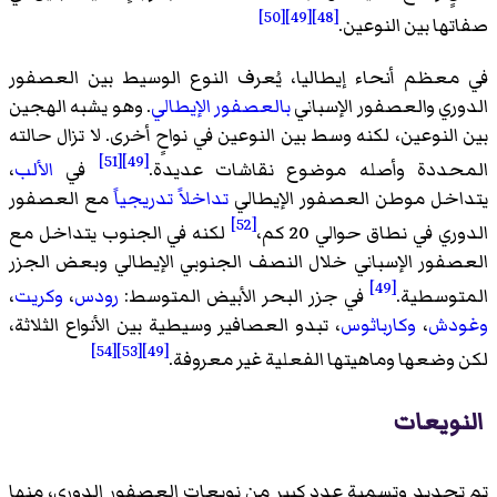
[50]
[49]
[48]
صفاتها بين النوعين.
في معظم أنحاء إيطاليا، يُعرف النوع الوسيط بين العصفور
الدوري والعصفور الإسباني
بالعصفور الإيطالي
. وهو يشبه الهجين
بين النوعين، لكنه وسط بين النوعين في نواحٍ أخرى. لا تزال حالته
[51]
[49]
المحددة وأصله موضوع نقاشات عديدة.
في
الألب
،
يتداخل موطن العصفور الإيطالي
تداخلاً تدريجياً
مع العصفور
[52]
الدوري في نطاق حوالي 20 كم،
لكنه في الجنوب يتداخل مع
العصفور الإسباني خلال النصف الجنوبي الإيطالي وبعض الجزر
[49]
المتوسطية.
في جزر البحر الأبيض المتوسط:
رودس
،
وكريت
،
وغودش
،
وكارباثوس
، تبدو العصافير وسيطية بين الأنواع الثلاثة،
[54]
[53]
[49]
لكن وضعها وماهيتها الفعلية غير معروفة.
النويعات
تم تحديد وتسمية عدد كبير من نويعات العصفور الدوري، منها