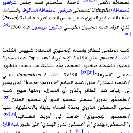
[28]
[27]
العصافة الأهلي.
لاحقاً، استُخدم اسم جنس
شراشير
العصافة
(
Fringilla
) كمسمّى
شرشور العصافة المألوف
وأنسباءه،
صنّف العصفور الدوري ضمن جنس العصافير الحقيقية (
Passer
)
[29]
الذي عرّفه عالم الحيوان الفرنسي
ماثورن بريسون
عام 1760.
[30]
الاسم العلمي للطائر واسمه الإنجليزي المعتاد شبيهان. الكلمة
اللاتينية
passer
، مثل الكلمة الإنجليزية "sparrow"، هما تسمية
للطيور النشطة صغيرة الحجم، وقد اشتقتا من الجذر اللغوي
[32]
[31]
بمعنى "السرعة".
الكلمة اللاتينية
domesticus
تعني
"الانتماء للمنزل"، مثل الاسم الشائع "house sparrow" الذي يشير
إلى ارتباط هذا الطائر بِالدُور أي المنازل، ومنها صيغ الاسم
[33]
"العُصفُور الدوري" بمعنى عصفور الدور أي عصفور المنازل.
سمي العصفور الدروي بعدّة أسماء بديلة بالإنجليزية، منها
[35]
[34]
"العصفور الإنجليزي"، خاصةً في أمريكا الشمالية؛
و"العصفور الهندي" أو "عصفور الدور الهندي" على طيور
شبه قارة
[36]