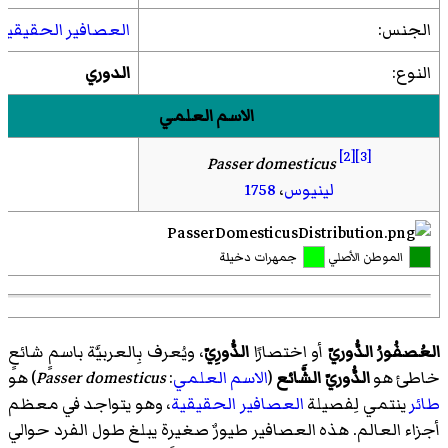
الجنس:
العصافير الحقيقية
النوع:
الدوري
الاسم العلمي
[2]
[3]
Passer domesticus
لينيوس
،
1758
الموطن الأصلي
جمهرات دخيلة
العُصفُورُ الدُّوريّ
أو اختصارًا
الدُّورِيّ
، ويُعرف بِالعربيَّة باسمٍ شائعٍ
خاطئ هو
الدُّوريّ الشَّائع
(
الاسم العلمي
:
Passer domesticus
) هو
طائر
ينتمي لِفصيلة
العصافير الحقيقية
، وهو يتواجد في معظم
أجزاء العالم. هذه العصافير طيورٌ صغيرة يبلغ طول الفرد حوالي