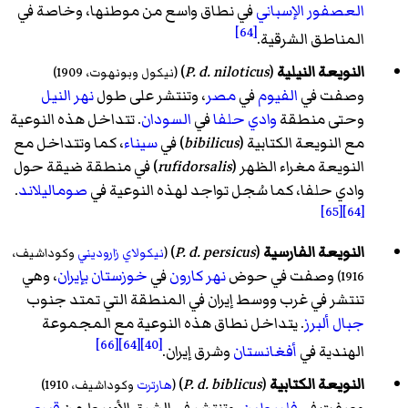
العصفور الإسباني
في نطاق واسع من موطنها، وخاصة في
[64]
المناطق الشرقية.
النويعة النيلية
(
P. d. niloticus
) ‏
(نيكول وبونهوت، 1909)
وصفت في
الفيوم
في
مصر
، وتنتشر على طول
نهر النيل
وحتى منطقة
وادي حلفا
في
السودان
. تتداخل هذه النوعية
مع النويعة الكتابية (
bibilicus
) في
سيناء
، كما وتتداخل مع
النويعة مغراء الظهر (
rufidorsalis
) في منطقة ضيقة حول
وادي حلفا، كما سُجل تواجد لهذه النوعية في
صوماليلاند
.
[65]
[64]
النويعة الفارسية
(
P. d. persicus
) ‏
(
نيكولاي زاروديني
وكوداشيف،
وصفت في حوض
نهر كارون
في
خوزستان
بإيران
، وهي
1916)
تنتشر في غرب ووسط إيران في المنطقة التي تمتد جنوب
جبال ألبرز
. يتداخل نطاق هذه النوعية مع المجموعة
[66]
[64]
[40]
الهندية في
أفغانستان
وشرق إيران.
النويعة الكتابية
(
P. d. biblicus
) ‏
(
هارترت
وكوداشيف، 1910)