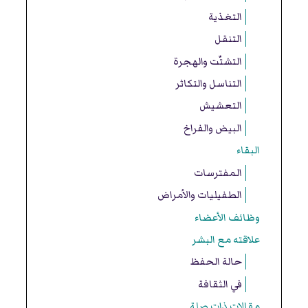
التغذية
التنقل
التشتّت والهجرة
التناسل والتكاثر
التعشيش
البيض والفراخ
البقاء
المفترسات
الطفيليات والأمراض
وظائف الأعضاء
علاقته مع البشر
حالة الحفظ
في الثقافة
مقالات ذات صلة