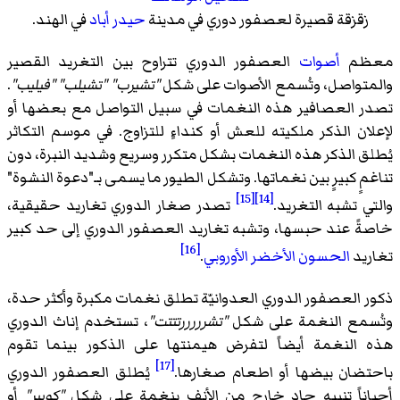
زقزقة قصيرة لعصفور دوري في مدينة
حيدر أباد
في الهند.
معظم
أصوات
العصفور الدوري تتراوح بين التغريد القصير
والمتواصل، وتُسمع الأصوات على شكل
"تشيرب" "تشيلب" "فيليب"
.
تصدر العصافير هذه النغمات في سبيل التواصل مع بعضها أو
لإعلان الذكر ملكيته للعش أو كنداءٍ للتزاوج. في موسم التكاثر
يُطلق الذكر هذه النغمات بشكل متكرر وسريع وشديد النبرة، دون
تناغمٍ كبيرٍ بين نغماتها. وتشكل الطيور ما يسمى بـ"دعوة النشوة"
[15]
[14]
والتي تشبه التغريد.
تصدر صغار الدوري تغاريد حقيقية،
خاصةً عند حبسها، وتشبه تغاريد العصفور الدوري إلى حد كبير
[16]
تغاريد
الحسون الأخضر الأوروبي
.
ذكور العصفور الدوري العدوانيّة تطلق نغمات مكبرة وأكثر حدة،
وتُسمع النغمة على شكل
"تشرررررتتتت"
، تستخدم إناث الدوري
هذه النغمة أيضاً لتفرض هيمنتها على الذكور بينما تقوم
[17]
باحتضان بيضها أو اطعام صغارها.
يُطلق العصفور الدوري
أحياناً تنبيه حاد خارج من الأنف بنغمة على شكل
"كويير"
أو