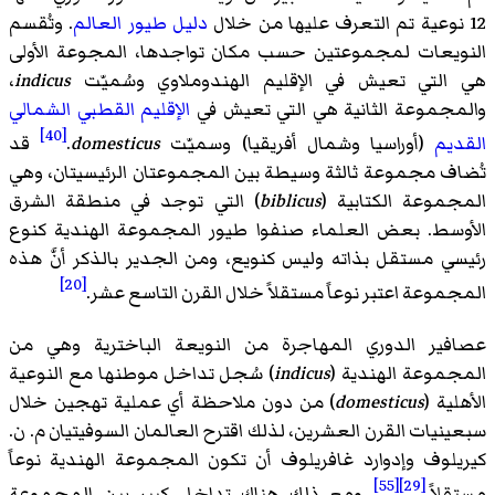
12 نوعية تم التعرف عليها من خلال
دليل طيور العالم
. وتُقسم
النويعات لمجموعتين حسب مكان تواجدها، المجوعة الأولى
هي التي تعيش في الإقليم الهندوملاوي وسُميّت
indicus
،
والمجموعة الثانية هي التي تعيش في
الإقليم القطبي الشمالي
[40]
القديم
(أوراسيا وشمال أفريقيا) وسميّت
domesticus
.‏
قد
تُضاف مجموعة ثالثة وسيطة بين المجموعتان الرئيسيتان، وهي
المجموعة الكتابية (
biblicus
) التي توجد في منطقة الشرق
الأوسط. بعض العلماء صنفوا طيور المجموعة الهندية كنوع
رئيسي مستقل بذاته وليس كنويع، ومن الجدير بالذكر أنَّ هذه
[20]
المجموعة اعتبر نوعاً مستقلاً خلال القرن التاسع عشر.
عصافير الدوري المهاجرة من النويعة الباخترية وهي من
المجموعة الهندية (
indicus
) سُجل تداخل موطنها مع النوعية
الأهلية (
domesticus
) من دون ملاحظة أي عملية تهجين خلال
سبعينيات القرن العشرين، لذلك اقترح العالمان السوفيتيان م. ن.
كيريلوف وإدوارد غافريلوف أن تكون المجموعة الهندية نوعاً
[55]
[29]
مستقلاً.
ومع ذلك هناك تداخل كبير بين المجموعة