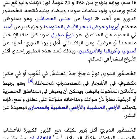
16 سم، ووزنه يتراوح بين 39.5 و 24 غراماً. لون الإناث واليوافع بني
فاتح ورمادي، ولها علامات سوداء وبيضاء وبنية فاتحة. العُصفور
الدوري هو أحد 25
نوعاً
من
جنس
العصافير
، وهو يستوطّن
معظم
أوروبا
وحوض البحر الأبيض المتوسط
وجزء كبير من
آسيا
.
في العديد من المناطق، هو
نوعٌ دخيل
سواء كان ذلك الإدخال
متعمداً أو عرضياً، ومن البلاد التي أُدل إليها الدوري: أجزاء من
أستراليا
وأفريقيا
والأمريكتين
، وبذلك تُعد هذه الطيور إحدى أكثر
الأنواع انتشاراً في العالم.
العُصفُور الدوري نوعٌ ناجحٌ جدًا يُعششُ في ثُقُوبٍ أو في مكانٍ
[4]
مكشوفٍ في الأشجار في مُستعمراتٍ مُخلخلة،
وهو يرتبط
بالأماكن المأهولة بالبشر، ويمكن أن يعيش في المناطق الحضرية
أو الريفية. نظراً لأن موائله ومناخاته منوّعة على نطاق واسع، فإنه
يتجنّب
الأراضي الخشبية
والأراضي العشبية
والصحاري
البعيدة عن
البشر.
العُصفُور الدوريّ آكل بُزور تكيَّف مع البُزور الكبيرة للأعشاب
والحبوب الزراعيَّة، ولكنَّهُ قد يأكل أيضاً
اللافقاريات
وضُروبًا من