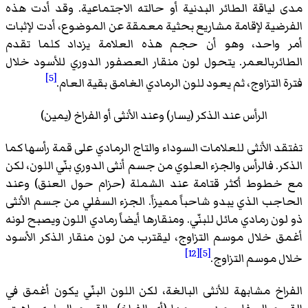
مدى لياقة الطائر البدنية أو حالته الاجتماعية. وقد أدت هذه
الفرضية لإقامة مشاريع بحثية معمقة عن الموضوع، أدت لإثبات
أمر واحد، وهو أن حجم هذه العلامة يزداد كلما تقدم
الطائربالعمر. يتحول لون منقار العصفور الدوري للأسود خلال
[5]
فترة التزاوج، ثم يعود للون الرمادي الغامق بقية العام.
الرأس عند الذكر (يسار) وعند الأنثى أو الفراخ (يمين)
تفتقد الأنثى للعلامات السوداء والتاج الرمادي على قمة رأسها كما
الذكر. فالرأس والجزء العلوي من جسم أنثى الدوري بنّي اللون، لكن
مع خطوط أكثر قتامة عند الشملة (حزام حول العنق) وعند
الحاجب الذي يبدو شاحباً مميزاً. الجزء السفلي من جسم الأنثى
ذو لون رمادي مائل للبنّي. ومنقارها أيضاً رمادي اللون ويصبح لونه
أغمق خلال موسم التزاوج، ليقترب من لون منقار الذكر الأسود
[12]
[5]
خلال موسم التزاوج.
الفراخ مشابهة للأنثى البالغة، لكن اللون البنّي يكون أغمق في