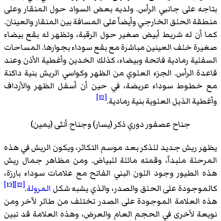
بتاجه على جانبي الرأس. ولديه بعض السواد حول المنقار وعلى
منطقة الحلق الخارجي وأيضاً على المسافة بين المنقار والعينان.
كما أن له شريط أبيض صغير حول الرقبة، وتظهر له بقع بيضاء
صغيرة خلف العينين مباشرة مع بقع سوداء بجوارها. المساحات
السفلية رمادية فاتحة وبيضاء، كذلك الخدين وأغطية الأذن وعند
قاعدة الرأس. الجزء العلوي من الظهر وكواسي الريش بنية داكنة
مع خطوط سوداء عريضة، في حين أن أسفل الظهر والأرداف
[12]
وأغطية الذيل العلوية بنية رمادية.
جناح عصفور دوري ذكر (يسار) وجناح أنثى (يمين)
يظهر ريش جديد للذكر بعد موسم التكاثر، ويكون الريش في هذه
المرحلة ملبداً، وقمته مائلة للبياض. ومن مظاهر جمال ريش
هذه الطيور وجود اللون البني الفاتح مع علامات سوداء بارزة،
[13]
[12]
كالموجودة على الحلق والصدر، والذي يشبه شكل
المرولة
.
هذه العلامة الموجودة على الصدر تختلف من طائر لآخر ومن
نويعة لأخرى في الحجم العام والعرض، وهذه العلامة قد تبين