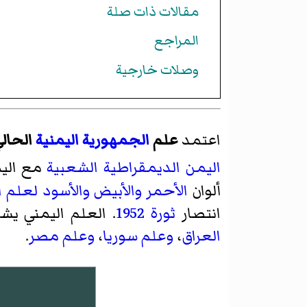
مقالات ذات صلة
المراجع
وصلات خارجية
اعتمد
علم
الجمهورية اليمنية
الحال
اليمن الديمقراطية الشعبية
مع الي
ألوان
الأحمر
والأبيض
والأسود
لعلم ا
انتصار
ثورة 1952
. العلم اليمني يشا
العراق
،
وعلم سوريا
،
وعلم مصر
.