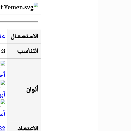
الاستعمال
عل
التناسب
:3
أح
ألوان
أب
أس
الاعتماد
22 ماي