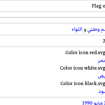
م
وطني
و
اللواء
2
مر
يض
ود
و
1990