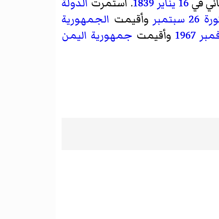
اني في
16 يناير
1839
. استمرت
الدولة
رة 26 سبتمبر
وأقيمت
الجمهورية
1967
وأقيمت
جمهورية اليمن