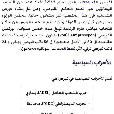
لقبرص عام
1974
، والذي لحق انقلاباً نفّذه عدد من الضباط
اليونانيّين على نظام الحكم القبرصي، ومن ثمّ إنشاء
قبرص
الشمالية
فإن هذا المنصب غير مشغول حاليا. مجلس الوزراء
يعين من قبل رئيس الدولة ونائبه. يتم انتخاب الرئيس من خلال
انتخاب مباشر، فترة الرئاسة تبلغ مدة خمس سنوات. البرلمان
القبرصي (Vouli Antiprosopon) يتكون من حجرة واحدة، كانت
مقاعده ال 80 في الأصل محجوزة ل 56 نائب قبرصي يوناني و 24
نائب قبرصي تركي. الآن فقط المقاعد اليونانية محجوزة.
الأحزاب السياسية
أهم الأحزاب السياسية في قبرص هي:
- حزب الشعب العامل (AKEL): يساري
- الحزب الديمقراطي(DIKO): محافظ