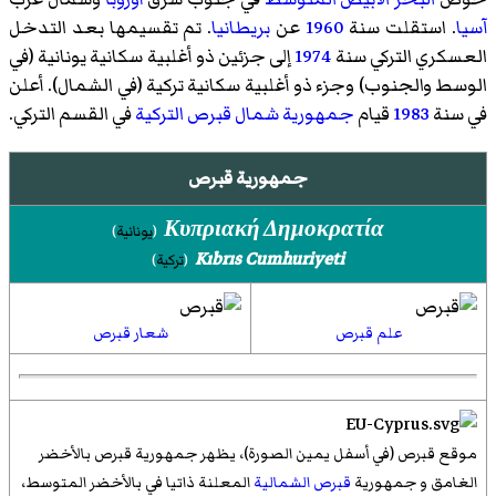
آسيا
. استقلت سنة
1960
عن
بريطانيا
. تم تقسيمها بعد التدخل
العسكري التركي سنة
1974
إلى جزئين ذو أغلبية سكانية يونانية (في
الوسط والجنوب) وجزء ذو أغلبية سكانية تركية (في الشمال). أعلن
في سنة
1983
قيام
جمهورية شمال قبرص التركية
في القسم التركي.
جمهورية قبرص
Κυπριακή Δημοκρατία
(
يونانية
)
Kıbrıs Cumhuriyeti
(
تركية
)
علم قبرص
شعار قبرص
موقع قبرص (في أسفل يمين الصورة)، يظهر جمهورية قبرص بالأخضر
الغامق و جمهورية
قبرص الشمالية
المعلنة ذاتيا في بالأخضر المتوسط،