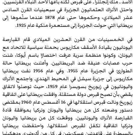
الأسد ـ ملك إنجلترا ـ على قبرص لكنه باعها لأحد النبلاء الفرنسيين.
واحتل الأتراك العثمانيون الجزيرة في سبعينيات القرن السادس
عشر الميلادي، وحكموها حتى عام 1878 عندما سلًموها إلى
بريطانيا التي حولت الجزيرة إلى مستعمرة ملكية عام 1925.
في الخمسينيات من القرن العشرين الميلادي قام القبارصة
اليونانيون بقيادة الأسقف مكاريوس بحملة سياسية للاتحاد مع
اليونان، وكونوا منظمة سرية عرفت اختصارًا باسم أيوكا، شنت
حرب عصابات عنيفة ضد البريطانيين. وأعلنت بريطانيا حالة
الطوارئ في الجزيرة عام 1955. وفي عام 1956 نفت بريطانيا
مكاريوس إلى جزيرة سيشل في المحيط الهندي. واجتمع الأتراك
واليونانيون في زيوريخ بسويسرا عام 1959، حيث توصلوا لاتفاق
يقضي بأن تصبح قبرص دولة مستقلة. وافقت بريطانيا على اتفاقية
زيوريخ ونالت قبرص استقلالها في 16 أغسطس عام 1960 بمقتضى
دستور وضعته كل من بريطانيا واليونان وتركيا بموافقة قادة
القبارصة الأتراك واليونانيين. ووقعّت كل من بريطانيا واليونان
وتركيا اتفاقية تكفل لقبرص استقلالها. واحتفظت بريطانيا
بالسيطرة على قاعدتين عسكريتين في كل من أكروتيري ودهكيليا