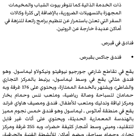
ذات الخدمة الذاتية كما تتوفر بيوت الشباب والمخيمات
المجهزة بالتسهيلات الضرورية، بالإضافة إلى كثرة وكالات
السفر التي تعلن باستمرار عن تنظيم برامج رائعة للنزهة في
أماكن عديدة خارجة عن الروتين.
فنادق في قبرص.
فندق جاكس بقبرص.
يقع في تقاطع شارعي جورجيو نيوفيتو ونيكولاو ليماسول. وهو
فندق مثالي يقع في وسط ليماسول، يرتبط بالمركز التجاري
والشاطئ، ويشتهر بالخدمة الممتازة، ويحتوي على 176 غرفة وبه
حمامان للسباحة وصالة رياضية، وملعب تنس وحمام بخار
ومركز لياقة وتدليك وملعب للأطفال. فندق ومصيف هاواي غراند
يقع في منطقة أماثوس ـ ليماسول وهو فندق خمس نجوم مميز
بالهندسة المعمارية الحديثة، ويحتوي على أثاث غير قابل
للتقليد، ومبني وسط أشجار كثيفة خضراء، وبه 255 غرفة ومركز
تجاري وحمام سباحة، ويضم أماكن للأنشطة الفنية والحرفية،