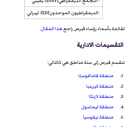
- التجمع الديمقراطي(DISY): يميني
-الديمقراطيون الموحدون(ED): ليبرالي
لقائمة بأسماء رؤساء قبرص راجع
هذا المقال
.
التقسيمات الادارية
تنقسم قبرص إلى ستة مناطق هي كالتالي:
منطقة فاماغوستا
منطقة كيرينيا
منطقة لارنكا
منطقة ليماسول
منطقة نيقوسيا