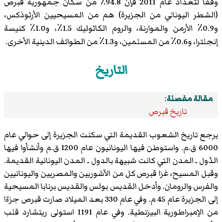
وفقأ لتعداد عام 2011 فإن 94.8٪ من سكان جمهورية قبرص
(الشطر اليوناني من الجزيرة) هم من المسيحيين الأرثوذكس،
و0.9٪ الأرمن والموارنة، والروم الكاثوليك 1.5٪، و1.0٪ كنيسة
إنجلترا، و0.6٪ من المسلمين، و1.3٪ من الطوائف الدينية الأخرى.
التاريخ
مقالة مفصلة
:
تاريخ قبرص
يرجع تاريخ الشعوب القديمة التي سكنت الجزيرة إلى حوالي عام
6000 ق.م. واستوطن فيها اليونانيون عام 1200 ق.م وأنشأوا فيها
الدّول ـ المدن التي كانت شبيهة بالدول ـ المدن اليونانية القديمة.
وقبل المسيح، غزا قبرص كل من الآشوريين والمصريين واليونانيين
والفرس والرومان. وأدخل القديس بولس والقديس برنابا المسيحية
إلى الجزيرة عام 45 م. وفي عام 330 بعد الميلاد صارت قبرص جزءًا
من الإمبراطورية البيزنطية. وفي عام 1191 استولى ريتشارد قلب