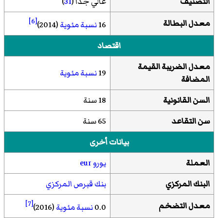
التصنيف
عالي جدا (
31
)
[6]
معدل البطالة
16
نسبة مئوية
(2014)
اقتصاد
معدل الضريبة القيمة
19
نسبة مئوية
المضافة
السن القانونية
18 سنة
سن التقاعد
65 سنة
بيانات أخرى
العملة
يورو
eur
البنك المركزي
بنك قبرص المركزي
[7]
معدل التضخم
0.0
نسبة مئوية
(2016)