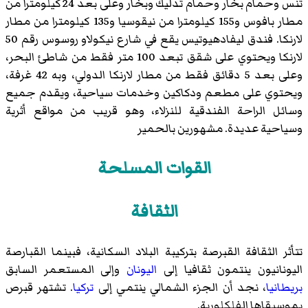
تنس وحمام بخار وحمام تدليك وبخار وعلى بعد 24 كيلومترا من
مطار بافوس و155 كيلومترا من نيقوسيا و135 كيلومترا من مطار
لارنكا. فندق ليفادهيوتيس يقع في شارع نيكولاو روسوس رقم 50
لارنكا ويحتوي على شقق تبعد 100 متر فقط من شاطئ البحر،
وعلى بعد 5 دقائق فقط من مطار لارنكا الدولي، وبه 42 غرفة،
ويحتوي على مطعم ودكاكين وخدمات سياحية، ويقدم جميع
وسائل الراحة الفندقية للنزلاء، وهو قريب من مواقع أثرية
وسياحية عديدة. مشهورين بالحمير
القوات المسلحة
الثقافة
تتأثر الثقافة القبرصة بتركيبة البلاد السكانية، فبينما القبارصة
اليونانيون ينتمون ثقافيا إلى
اليونان
وإلى المستعمر السابق
بريطانيا
، نجد أن الجزء الشمالي ينتمي إلى
تركيا
. تشتهر قبرص
بموسيقاها الفلكلورية.