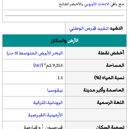
مع باقي
الاتحاد الأوروبي
بالأخضر الفاتح
النشيد :
نشيد قبرص الوطني
الأرض
والسكان
أخفض نقطة
البحر الأبيض المتوسط
(0
متر
)
المساحة
9,251 كم² (
167
)
نسبة المياه
(
%
)
1.1
العاصمة
وأكبر مدينة
نيقوسيا
اللغة الرسمية
اليونانية
،التركية
الأرمينية
،القبرصية
تسمية السكان
قبرصيون ٲو قبارصة