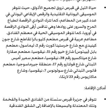
حياة الليل في قبرص تروق لجميع الأذواق، حيث تتوفر
الموسيقى اليونانية التقليدية والرقص الإيقاعي اليوناني في
عدد كبير من المطاعم، كما تترك النوادي الراقصة انطباع
المرح والسرور على روادها وهي تنافس أرقى النوادي الراقصة
في أوروبا، كما تتوفر الموسيقى الحية في معظم الفنادق.
مطاعم عربية في قبرص مطعم كليو باترا تقاطع شارع جون
كينيدي مع شارع خرستينا كورت رقم 2، ليماسول، مطعم
بابل (بيبلوس) شارع خيو رقم 15، نيقوسيا، مطعم صقارة
شارع ميتاكسيو رقم 38، نيقوسيا، مطعم سمير أميس
اللبناني شارع فولتارو رقم 17، منطقة جيرماسوجيا، مطعم
فانوس اللبناني شارع سولونوس 7، نيقوسيا، وشارع
ماكاريوس رقم 23 لارنكا،
أماكن الإقامة:
تتوفر في جزيرة قبرص سلسلة من الفنادق الجيدة والفخمة
وتلك المعتدلة والبسيطة بالإضافة إلى الشقق الفندقية