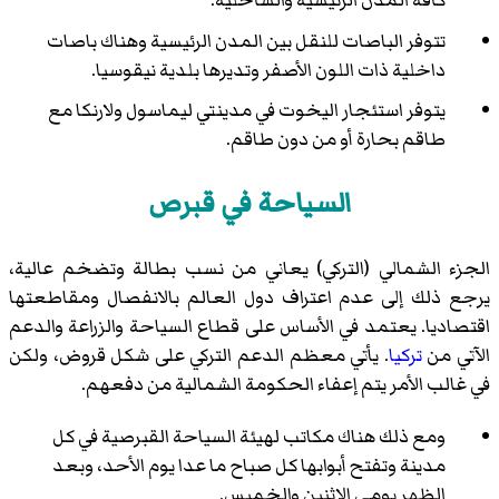
كافة المدن الرئيسية والساحلية.
تتوفر الباصات للنقل بين المدن الرئيسية وهناك باصات
داخلية ذات اللون الأصفر وتديرها بلدية نيقوسيا.
يتوفر استئجار اليخوت في مدينتي ليماسول ولارنكا مع
طاقم بحارة أو من دون طاقم.
السياحة في قبرص
الجزء الشمالي (التركي) يعاني من نسب بطالة وتضخم عالية،
يرجع ذلك إلى عدم اعتراف دول العالم بالانفصال ومقاطعتها
اقتصاديا. يعتمد في الأساس على قطاع السياحة والزراعة والدعم
الآتي من
تركيا
. يأتي معظم الدعم التركي على شكل قروض، ولكن
في غالب الأمر يتم إعفاء الحكومة الشمالية من دفعهم.
ومع ذلك هناك مكاتب لهيئة السياحة القبرصية في كل
مدينة وتفتح أبوابها كل صباح ما عدا يوم الأحد، وبعد
الظهر يومي الاثنين والخميس.