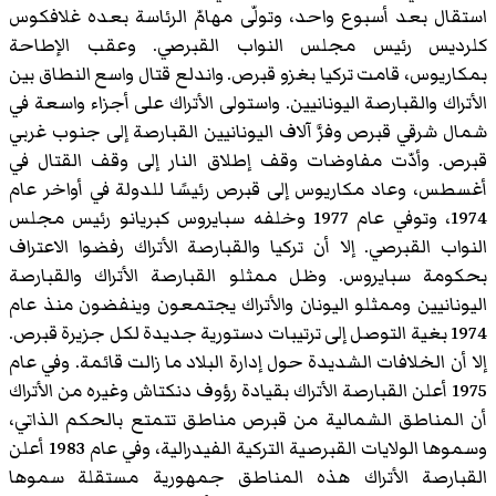
استقال بعد أسبوع واحد، وتولّى مهامّ الرئاسة بعده غلافكوس
كلرديس رئيس مجلس النواب القبرصي. وعقب الإطاحة
بمكاريوس، قامت تركيا بغزو قبرص. واندلع قتال واسع النطاق بين
الأتراك والقبارصة اليونانيين. واستولى الأتراك على أجزاء واسعة في
شمال شرقي قبرص وفرَّ آلاف اليونانيين القبارصة إلى جنوب غربي
قبرص. وأدّت مفاوضات وقف إطلاق النار إلى وقف القتال في
أغسطس، وعاد مكاريوس إلى قبرص رئيسًا للدولة في أواخر عام
1974، وتوفي عام 1977 وخلفه سبايروس كبريانو رئيس مجلس
النواب القبرصي. إلا أن تركيا والقبارصة الأتراك رفضوا الاعتراف
بحكومة سبايروس. وظل ممثلو القبارصة الأتراك والقبارصة
اليونانيين وممثلو اليونان والأتراك يجتمعون وينفضون منذ عام
1974 بغية التوصل إلى ترتيبات دستورية جديدة لكل جزيرة قبرص.
إلا أن الخلافات الشديدة حول إدارة البلاد ما زالت قائمة. وفي عام
1975 أعلن القبارصة الأتراك بقيادة رؤوف دنكتاش وغيره من الأتراك
أن المناطق الشمالية من قبرص مناطق تتمتع بالحكم الذاتي،
وسموها الولايات القبرصية التركية الفيدرالية، وفي عام 1983 أعلن
القبارصة الأتراك هذه المناطق جمهورية مستقلة سموها