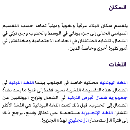
السكان
ينقسم سكان البلاد عرقياً ولغوياً ودينياً تماما حسب التقسيم
السياسي الحالي إلى جزء يوناني في الوسط والجنوب وجزء تركي في
الشمال. تتشابه الطائفتان في العادات الاجتماعية ومختلفتان في
أمور كثيرة أخرى وخاصةً الدين .
اللغات
اللغة اليونانية
محكية خاصة في الجنوب بينما
اللغة التركية
في
الشمال. هذه التقسيمة اللغوية تعود فقط إلى فترة ما بعد نشأة
جمهورية شمال قبرص التركية
في الشمال ونزوح اليونانيين من
الشمال إلى الجنوب، قبل ذلك كانت اللغة اليونانية هي اللغة الأكثر
انتشارا.
اللغة الإنجليزية
مستعملة على نطاق واسع، يرجع ذلك
إلى فترة الٳستعمار
الٳنجليزي
لهذه الجزيرة.