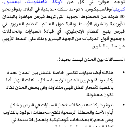
توجد موانئ في كل من
لارنكا
،
فاماغوستا
،
ليماسول
،
كيرينيا
،وفاسيليكوس. لا توجد سكك حديدية في البلاد. يتوفر نحو
30 شركة من الخطوط الجوية التي تربط قبرص مباشرة بالبلدان
الأوروبية والشرق الأوسط وبقية دول العالم. النظام المروري في
قبرص يتبع النظام الإنجليزي، أي قيادة السيارات والحافلات
وجميع أنواع المركبات من الجهة اليسرى وذلك على النمط الأروبي
من جانب الطريق.
المسـافات بين المدن ليست بعيدة.
هنالك أيضا سيارات تاكسي خاصة للتنقل بين المدن لعدة
ركاب وتنقلهم بين المدن الرئيسية خلال ساعات النهار، أما
بالنسبة لأسعار النقل فهي متفاوتة وفي بعض المدن تكاد
تكون معقولة.
تتوفر شركات عديدة لاستئجار السيارات في قبرص وخلال
أيام الأحد والعطلة الرسمية تفتح محطات الوقود بالتناوب
وهي مجهزة بمضخات أتوماتيكية وتعمل 24 ساعة في