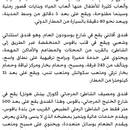
وألعاب كثيرة للأطفال منها ألعاب المياه وبنايات قصور رملية
وسينما مفتوحة، ويقع على بعد 5 دقائق من وسط المدينة،
ويبعد نحو 40 دقيقة بالسيارة من المطار الدولي.
فندق أفانتي يقع في شارع بوسودون العام. وهو فندق استثنائي
وشعبي ويقع في قلب بافوس المنخفضة عبر الطريق إلى
الشاطئ، بالقرب من المحلات والمطاعم والأماكن المهمة،
ويحتوي على خدمة مميزة وبرامج ترفيهية على نطاق واسع،
ويتألف من 243 غرفة، ومسبح، وحمام بخار ومركز لياقة وحمام
بخار تركي وملعب سكواتش وملعب تنس، ويقع على بعد 15
كيلومترا من المطار.
فندق ومصيف الشاطئ المرجاني (كورال بيتش هوتل) يقع في
شارع الخليج المرجاني، بافوس. وهذا الفندق يقع على بعد 500
متر فقط من الشاطئ الرملي الطبيعي القريب من بلدة بافوس،
ويقدم خدمات عالية ويتميز بمطبخه الذي لا ينسى والذي يعرض
ويقدم الطعام بوسائل متعددة، ويحتوي على مسبح وملعب