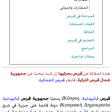
المطارات والموانى
السياحة في قبرص
القوات المسلحة
الثقافة
التعليم في قبرص
المراجع
وصلات خارجية
هذه المقالة عن
قبرص بجزئيها
؛ إن كنت تبحث عن
جمهورية
شمال قبرص التركية
، فانظر
قبرص الشمالية
.
قبرص
(
باليونانية
:
Κύπρος
)‏ رسميًا
جمهورية قبرص
(
باليونانية
:
Κυπριακή Δημοκρατία
)‏ دولة قائمة على جزيرة في شرق
حوض
البحر الأبيض المتوسط
في جنوب شرق
أوروبا
وشمال غرب