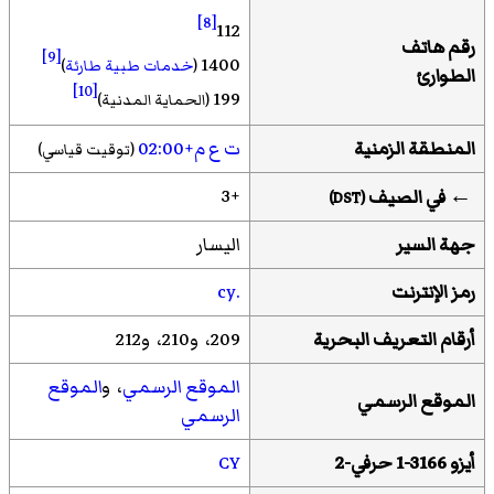
[8]
112
رقم هاتف
[9]
1400
(
خدمات طبية طارئة
)
الطوارئ
[10]
199
(الحماية المدنية)
المنطقة الزمنية
ت ع م+02:00
(توقيت قياسي)
+3
← في الصيف
)
DST
(
جهة السير
اليسار
رمز الإنترنت
.cy
أرقام التعريف البحرية
209، و210، و212
الموقع الرسمي
، و
الموقع
الموقع الرسمي
الرسمي
أيزو 3166-1 حرفي-2
CY