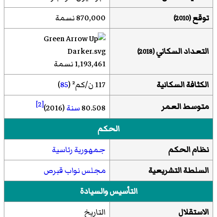
توقع
870,000 نسمة
(2010)
التعداد السكاني
(2018)
1,193,461 نسمة
الكثافة السكانية
117 ن/كم² (
85
)
[2]
متوسط العمر
80.508
سنة
(2016)
الحكم
نظام الحكم
جمهورية رئاسية
السلطة التشريعية
مجلس نواب قبرص
التأسيس والسيادة
الاستقلال
التاريخ