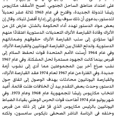
على امتداد مناطق الساحل الجنوبي. أصبح الأسقف مكاريوس
رئيسًا للدولة الجديدة، واقترح في عام 1963 ثلاثة عشر تعديلاً
للدستور، بدعوى أن ذلك سوف يؤدي إلى إدارة أفضل للبلاد. وقال إن
بعض مواد الدستور تهدد أداء الحكومة بالشلل. عارض كل من
الأتراك وقادة القبارصة الأتراك التعديلات الدستورية اعتقادًا منهم
أنها ستؤدي إلى سلب القبارصة الأتراك حقوقهم وضماناتهم
الدستورية. واندلع القتال بين القبارصة اليونانيين والقبارصة الأتراك.
وفي عام 1964 أرسلت الأمم المتحدة قوات لحفظ السلام إلى
قبرص بينما كانت الجهود مستمرة لحل المشكلة. وفي عام 1967
نشب صراع آخر بين المجموعتين مما أدى إلى نشوب أزمة
جديدة. وفي الفترة من عام 1967 لعام 1974 عقد القبارصة الأتراك،
والقبارصة اليونانيون محادثات بهدف الوصول إلى اتفاق حول
الدستور، وحدث بعض التقدم بيد أن الخلافات ظلت قائمة. أُعيد
انتخاب مكاريوس رئيسًا للجمهورية عام 1968 وعام 1973. وفي
شهر يوليو عام 1974 أطاحت قوات الحرس الوطني بقيادة الضباط
اليونانيين بالرئيس مكاريوس الذي فرّ على إثر ذلك من قبرص
وخلفه في الرئاسة الناشر الصحفي نايكوس سامسون، ولكنه