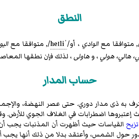
النطق
, متوافقا مع
الوادي
، أو
/
ˈ
i
l
eɪ
h
/
, متوافقا مع
الي
ي، هالي، هولي
، و
هاولى
، لذلك فإن نطقها المعاصر
حساب المدار
عترف به ذى مدار دوري. حتى عصر النهضة، والإجم
تزيح
القياسات حيث أظهرت أن المذنبات يجب أن 
تدور حول الشمس، وأعتقد بدلا من ذلك أنها يجب 