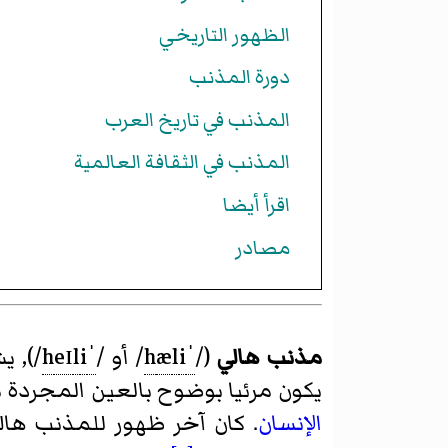
الظهور التاريخي
دورة المذنب
المذنب في تاريخ العرب
المذنب في الثقافة العالمية
اقرأ أيضا
مصادر
مذنب هالي
(
/
ˈ
i
l
æ
h
/
أو
/
ˈ
i
l
eɪ
h
/
), ي
يكون مرئيا بوضوح بالعين المجردة م
الإنسان
. كان آخر ظهور للمذنب هالي