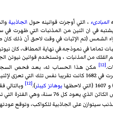
ه
المبادىء
، التي أوجزت قوانينه حول
الجاذبية
والح
اء الشمس (تم الإثبات في وقت لاحق أن ذلك كان 
بات تماما في نموذجه.في نهاية المطاف، كان نيوت
 الفلك من المذنبات
، وتستخدم قوانين نيوتن الج
[12]
ت.
مكن هذا الحساب له، بعد فحص السجلات
[12]
16 (التي لاحظها
يوهانز كيبلر
).
وبالتالي ف
نب سيتوازن على الجاذبية للكواكب، وتوقع عودتها عام 