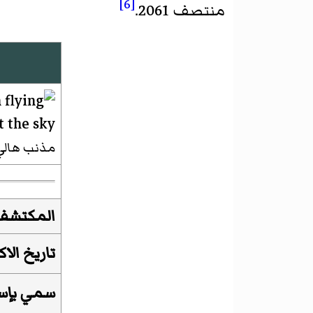
[6]
منتصف 2061.
مذنب هالي في 8 آ
المكتشف
تاريخ الا
سمي بإس