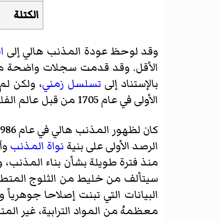
الكتلة
وقد لوحظ عودة المذنب هالي إلى
ا
الأقل. وقد قدمت سجلات واضحة م
بالإستناد إلى
تسلسل زمني
، ولكن لم
الأولى في عام 1705 من قبل عالم الفلك
كان لظهور المذنب هالي في عام 1986 أول ظهور لهُ مع كثير من التفاصيل التي سجلتها
الرصد الأولى على بنية
نواة المذنب
وآ
منذ فترة طويلة بشأن بناء المذنب، 
سيتألف من خليط من
الثلوج المتطا
البيانات التي تبنت إصلاحا جوهرياً 
معظمهُ من المواد الترابية، غير الم