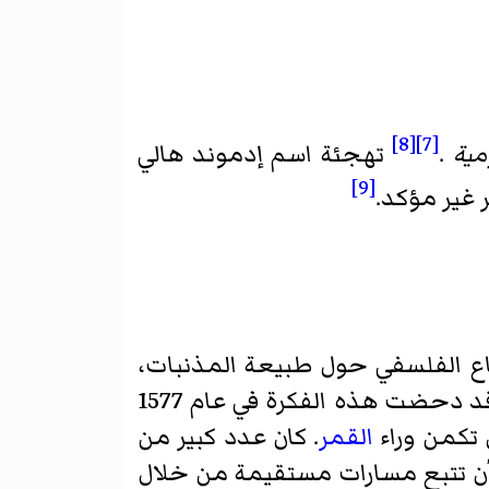
[8]
[7]
ومية
.
تهجئة اسم إدموند هالي
[9]
 غير مؤكد.
اع الفلسفي حول طبيعة المذنبات،
، وأنهم كانوا حيث إعتبروها اضطرابات في الغلاف الجوي للأرض. وقد دحضت هذه الفكرة في عام 1577
تكمن وراء
القمر
. كان عدد كبير من
أن تتبع مسارات مستقيمة من خلال