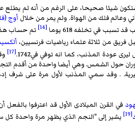
ا صحيحا، على الرغم من أنه لم يطلع عليها حتى 25 ديسمبر 8
اني وعالم فلك من الهواة. ولم يمر من خلال
أوج (فل
[14]
د تسبب في تخلفه 618 يوما
تم حساب هذا 
 فريق من ثلاثة علماء رياضيات فرنسيين،
ألكسي
[17]
رى عودة المذنب، كما انه توفي في1742.
وقد
وران حول الشمس. وهي أيضا واحدة من أقدم التج
رية. . وقد سمي المذنب لأول مرة على شرف إدم
هود
في القرن الميلادى الأول قد اعترفوا بالفعل 
[19]
يشير إلى "النجم الذي يظهر مرة واحدة كل 