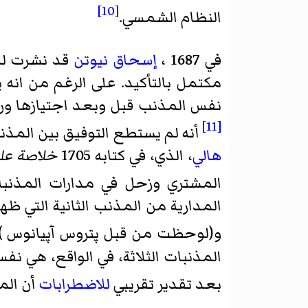
[10]
النظام الشمسي.
في 1687 ،
إسحاق نيوتن
قد نشرت ل
نفس المذنب قبل وبعد اجتيازها ور
[11]
أنه لم يستطع التوفيق بين المذن
هالي
، الذي، في كتابه 1705
خلاصة علم
المشتري وزحل في مدارات المذنبا
المدارية
و(لوحظت من قبل
پتروس آپیانوس
) و 07
بعد تقدير تقريبي
للاضطرابات
أن المذ