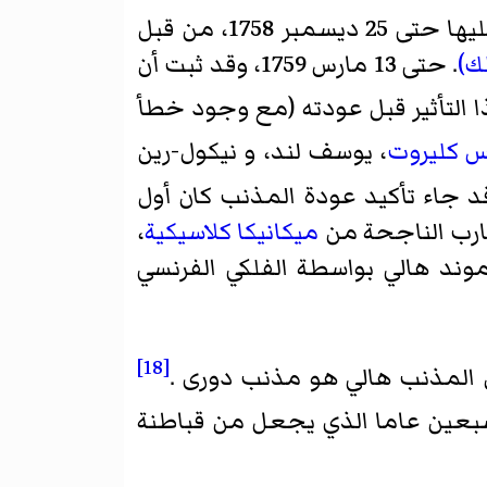
175، من قبل
ك)
. حتى 13 مارس 1759، وقد ثبت أن
التأثير قبل عودته (مع وجود خطأ
س كليروت
،
يوسف لند
، و
نيكول-رين
 جاء تأكيد عودة المذنب كان أول
ارب الناجحة من
ميكانيكا كلاسيكية
،
وند هالي بواسطة الفلكي الفرنسي
[18]
أن المذنب هالي هو مذنب دورى .
سبعين عاما الذي يجعل من قباطنة