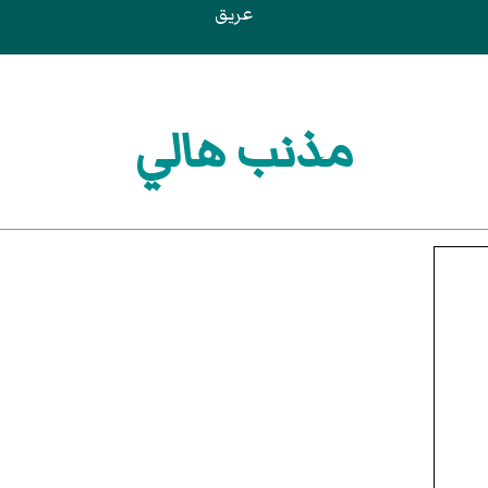
عريق
مذنب هالي