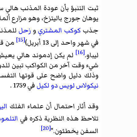
ثبت التنبؤ بأن عودة المذنب هالي ستكون شيئ
يوهان جورج باليتزخ
، وهو مزارع ألم
جذب
كوكب المشتري
و
زحل
للمذنب ق
[15]
في شهر واحد إلى 13 أبريل)
من قبل
[16]
ليباو
.
لم يكن إدموند هالي يعيش لي
شيء وقت آخر من الكواكب تبين للد
وذلك دليل واضح على قوتها التفسي
نيكولاس لويس دو لكيل
في 1759 .
وقد أثار احتمال أن علماء الفلك
الي
تلاحظ هذه النظرية ذكره في
التلمود
[20]
السفن يخطئون."