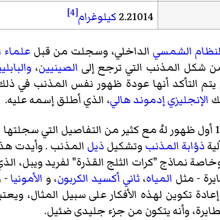
[4]
2.21014
كيلوغرام
لنظام الشمسي
الداخلي، وسجلت من قبل
علماء
ا
ن شكل المذنب التي ترجع إلى
الصينيين
،
والبابلي
 يتم التأكد أنها عودة ظهور نفس المذنب في ذل
الإنجليزي
إدموند هالي
، الذي أطلق إسمه عليه.
ا
لية
ذؤابة المذنب
وتشكيل
ذيل
المذنب . وأيدت هذ
وخاصة نماذج "كرات الثلج القذرة"
لفريد ويبل
، الذ
يرة
- مثل
المياه
،
ثاني أكسيد الكربون
، و
الأمونيا
- 
وإعادة تكوين لهذه الأفكار على سبيل المثال، ويع
تطايرة، وأنه يتكون من جزء جليدى ضئيل.