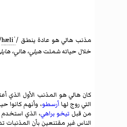
مذنب هالي هو عادة ينطق
/
ˈ
i
l
æ
h
/
خلال حياته شملت
هيلي، هالي، هايل
كان هالي هو المذنب الأول الذي أ
التي روج لها
أرسطو
من قبل
تيخو براهي
، الذي استخدم
الناس غير مقتنعين بأن المذنبات 