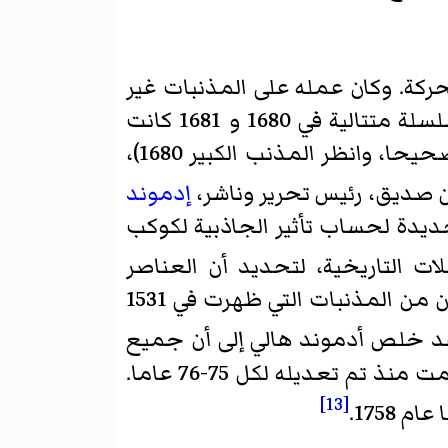
ركة. وكان عمله على المذنبات غير
مكتمل بالتأكيد. على الرغم من انه يشتبه في ان اثنين من المذنبات التي ظهرت في سلسلة متتالية في 1680 و 1681 كانت
صحيحا، وانظر
المذنب الكبير 1680
)،
ن صديق، رئيس تحرير وناشر،
إدموند
ديدة لحساب تأثير الجاذبية لكوكب
 التاريخية، لتحديد أن
العناصر
من المذنب الثانية التي ظهرت في 1682 كانت تقريبا نفس تلك التي تعزى لإثنين من المذنبات التي ظهرت في 1531
قد خلص أدموند هالي إلى أن جميع
المذنبات الثلاثة، في الواقع، هي نفس الكائن الذي يعود كل 76 سنة، وهي الفترة التي تمت منذ تم تعديله لكل 75-76 عاما.
[13]
1758.