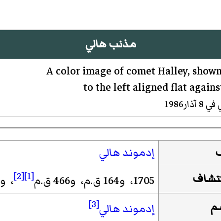
مذنب هالي
ذار1986
إدموند هالي
[2]
[1]
كتشاف
1705، و164 ق.م، و466 ق.م
، و240 ق.م
[3]
م
إدموند هالي