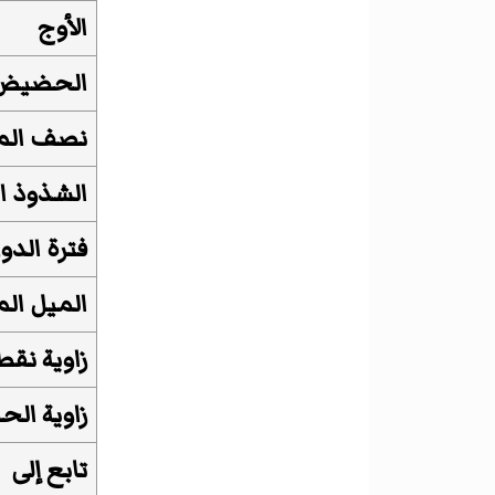
الأوج
الحضيض
نصف المح
الشذوذ ا
فترة الدور
الميل الم
زاوية نقط
زاوية ال
تابع إلى