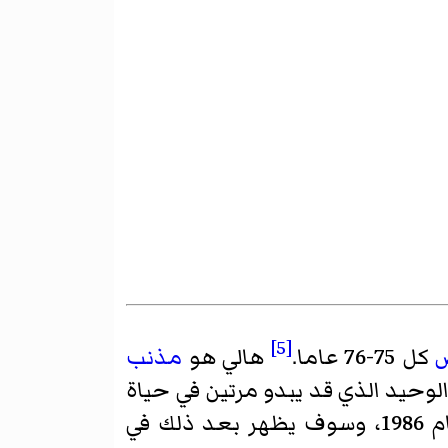
[5]
ض
كل 75-76 عاما.
هالي هو
مذنب
لوحيد الذي قد يبدو مرتين في حياة
في عام 1986، وسوف يظهر بعد ذلك في