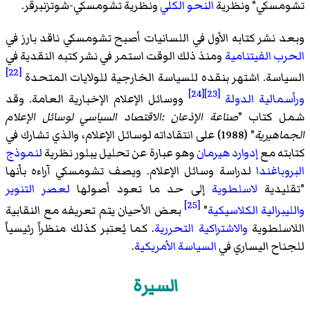
تشومسكي
" ونظرية
النحو الكلي
ونظرية تشومسكي-شوتزنبرقر
.
وبعد نشر كتابه الأول في اللسانيات أصبح تشومسكي ناقد بارز في
الحرب الفيتنامية
ومنذ ذلك الوقت استمر في نشر كتبه النقدية في
[22]
السياسة. اشتهر بنقده
للسياسة الخارجية للولايات المتحدة
[24]
[23]
ورأسمالية الدولة
ووسائل الإعلام الإخبارية العامة. وقد
شمل كتاب "
صناعة الإذعان :الاقتصاد السياسي لوسائل الإعلام
الجماهيرية
" (1988) على انتقاداته لوسائل الإعلام، والذي تشارك في
كتابته مع
إدوارد هيرمان
وهو عبارة عن تحليل يبلور نظرية
لنموذج
البروباغندا
لدراسة وسائل الإعلام. ويصف تشومسكي آراءه بأنها
"تقليدية
لاسلطوية
إلى حد ما تعود أصولها
لعصر التنوير
[25]
والليبرالية الكلاسيكية
"
بعض الأحيان يتم تعريفه مع النقابية
اللاسلطوية
والاشتراكية التحررية
. كما يُعتبر كذلك منظراً رئيسياً
للجناح اليساري
في
السياسة الأمريكية
.
السيرة