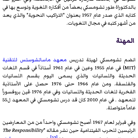
بالدكتوراة طور تشومسكي بعضاً من أفكاره اللغوية وتوسع بها في
كتابه الذي صدر عام 1957 بعنوان "التراكيب النحوية" والذي يعد
من أشهر كتبه في مجال اللغويات.
المهنة
انضم تشومسكي لهيئة تدريس
معهد ماساتشوستس للتقنية
(MIT) في عام 1955 وعين في عام 1961 أستاذاً في قسم اللغات
الحديثة واللسانيات والذي يسمى اليوم بقسم اللسانيات
والفلسفة. ومن عام 1966 حتى 1976 حصل على الأستاذية
الفخرية للغات الحديثة واللسانيات وفي عام 1976 عُين بروفسوراً
للمعهد . في عام 2010 كان قد درس تشومسكي في المعهد ل55
عاماً متواصلة.
وفي فبراير لعام 1967 أصبح تشومسكي واحداً من من المعارضين
الرئيسين للحرب الفيتنامية حين نشر مقاله "
The Responsibility
[53]