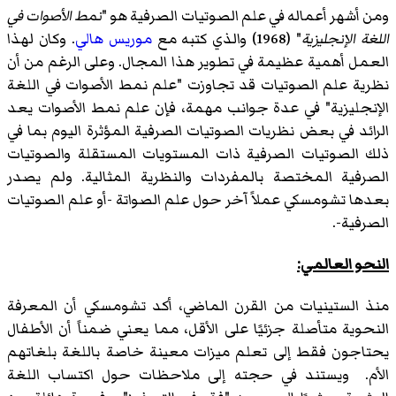
ومن أشهر أعماله في علم الصوتيات الصرفية هو "
نمط الأصوات في
اللغة الإنجليزية
" (1968) والذي كتبه مع
موريس هالي
. وكان لهذا
العمل أهمية عظيمة في تطوير هذا المجال. وعلى الرغم من أن
نظرية علم الصوتيات قد تجاوزت "علم نمط الأصوات في اللغة
الإنجليزية" في عدة جوانب مهمة، فإن علم نمط الأصوات يعد
الرائد في بعض نظريات الصوتيات الصرفية المؤثرة اليوم بما في
ذلك الصوتيات الصرفية ذات المستويات المستقلة والصوتيات
الصرفية المختصة بالمفردات والنظرية المثالية. ولم يصدر
بعدها تشومسكي عملاً آخر حول علم الصواتة -أو علم الصوتيات
الصرفية-.
النحو العالمي:
منذ الستينيات من القرن الماضي، أكد تشومسكي أن المعرفة
النحوية متأصلة جزئيًا على الأقل، مما يعني ضمناً أن الأطفال
يحتاجون فقط إلى تعلم ميزات معينة خاصة باللغة بلغاتهم
الأم. ويستند في حجته إلى ملاحظات حول اكتساب اللغة