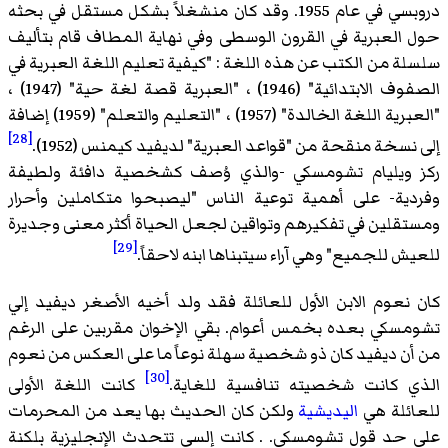
دروبسي في عام 1955. وقد كان منشغلاً بشكل مستقل في بحثه
حول العبرية في القرون الوسطى وفي نهاية المطاف قام بتأليف
سلسلة من الكتب عن هذه اللغة : "كيفية تعليم اللغة العبرية في
الصفوف الابتدائية" (1946) ، "العبرية قصة لغة حية" (1947) ،
"العبرية اللغة الخالدة" (1957) ، "التعليم والتعلم" (1959) إضافة
[28]
إلى نسخة منقحة من "قواعد العبرية" لديفيد كيمنس (1952).
ركز ويليام تشومسكي -والذي وُصف كشخصية دافئة ولطيفة
وفردية- على أهمية توعية الناس "ليصبحوا متكاملين وأحرار
ومستقلين في تفكيرهم وتواقين لجعل الحياة أكثر معنى وجديرة
[29]
للعيش للجميع" وهي آراء سيتبناها ابنه لاحقاً.
كان نعوم الابن الأول للعائلة فقد ولد أخيه الأصغر ديفيد إلي
تشومسكي بعده بخمس أعوام. بقي الإخوان مقربين على الرغم
من أن ديفيد كان ذو شخصية سهلة نوعاً ما على العكس من نعوم
[30]
الذي كانت شخصيته تنافسية للغاية.
كانت اللغة الأولى
للعائلة هي
اليديشية
ولكن كان الحديث بها يعد من المحرمات
على حد قول تشومسكي. . كانت إلسي تتحدث الإنجليزية بلكنة