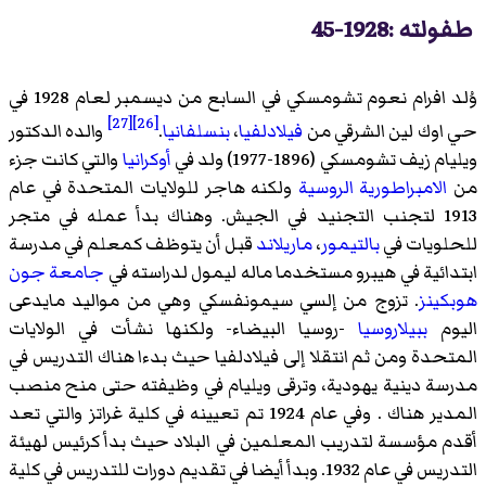
طفولته :1928-45
وُلد افرام نعوم تشومسكي في السابع من ديسمبر لعام 1928 في
[27]
[26]
حي اوك لين الشرقي من
فيلادلفيا
،
بنسلفانيا
.
والده الدكتور
ويليام زيف تشومسكي (1896-1977) ولد في
أوكرانيا
والتي كانت جزء
من
الامبراطورية الروسية
ولكنه هاجر للولايات المتحدة في عام
1913 لتجنب التجنيد في الجيش. وهناك بدأ عمله في متجر
للحلويات في
بالتيمور
،
ماريلاند
قبل أن يتوظف كمعلم في مدرسة
ابتدائية في هيبرو مستخدما ماله ليمول لدراسته في
جامعة جون
هوبكينز
. تزوج من إلسي سيمونفسكي وهي من مواليد مايدعى
اليوم
ببيلاروسيا
-روسيا البيضاء- ولكنها نشأت في الولايات
المتحدة ومن ثم انتقلا إلى فيلادلفيا حيث بدءا هناك التدريس في
مدرسة دينية يهودية، وترقى ويليام في وظيفته حتى منح منصب
المدير هناك . وفي عام 1924 تم تعيينه في
كلية غراتز
والتي تعد
أقدم مؤسسة لتدريب المعلمين في البلاد حيث بدأ كرئيس لهيئة
التدريس في عام 1932. وبدأ أيضا في تقديم دورات للتدريس في كلية