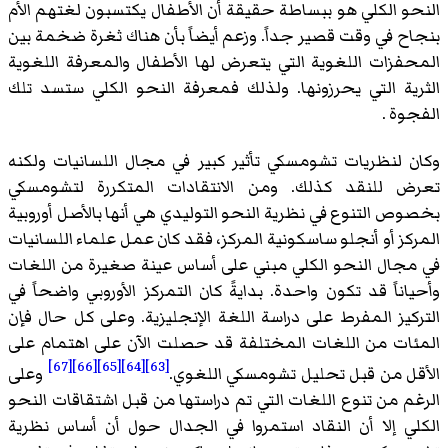
النحو الكلي هو ببساطة حقيقة أن الأطفال يكتسبون لغتهم الأم
بنجاح في وقت قصير جداً. وزعم أيضاً بأن هناك ثغرة ضخمة بين
المحفزات اللغوية التي يتعرض لها الأطفال والمعرفة اللغوية
الثرية التي يحرزونها. ولذلك فمعرفة النحو الكلي ستسد تلك
الفجوة .
وكان لنظريات تشومسكي تأثير كبير في مجال اللسانيات ولكنه
تعرض للنقد كذلك. ومن الانتقادات المتكررة لتشومسكي
بخصوص التنوع في نظرية النحو التوليدي هي أنها بالأصل أوروبية
المركز أو أنجلو ساسكونية المركز، فقد كان عمل علماء اللسانيات
في مجال النحو الكلي مبني على أساس عينة صغيرة من اللغات
وأحياناً قد تكون واحدة. بدايةً كان التمركز الأوروبي واضحاً في
التركيز المفرط على دراسة اللغة الإنجليزية. وعلى كل حال فإن
المئات من اللغات المختلفة قد حصلت الآن على اهتمام على
[67]
[66]
[65]
[64]
[63]
الأقل من قبل تحليل تشومسكي اللغوي.
وعلى
الرغم من تنوع اللغات التي تم دراستها من قبل اشتقاقات النحو
الكلي إلا أن النقاد استمروا في الجدال حول أن أساس نظرية