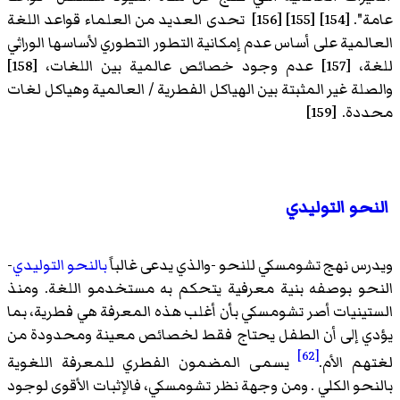
عامة". [154] [155] [156] تحدى العديد من العلماء قواعد اللغة
العالمية على أساس عدم إمكانية التطور التطوري لأساسها الوراثي
للغة، [157] عدم وجود خصائص عالمية بين اللغات، [158]
والصلة غير المثبتة بين الهياكل الفطرية / العالمية وهياكل لغات
محددة. [159]
النحو التوليدي
ويدرس نهج تشومسكي للنحو -والذي يدعى غالباً
بالنحو التوليدي
-
النحو بوصفه بنية معرفية يتحكم به مستخدمو اللغة. ومنذ
الستينيات أصر تشومسكي بأن أغلب هذه المعرفة هي فطرية، بما
يؤدي إلى أن الطفل يحتاج فقط لخصائص معينة ومحدودة من
[62]
لغتهم الأم.
يسمى المضمون الفطري للمعرفة اللغوية
بالنحو الكلي . ومن وجهة نظر تشومسكي، فالإثبات الأقوى لوجود