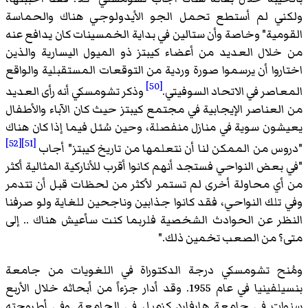
ولكني لم أستطع تحمل الجو الأيدولوجي هناك والحماسة
القومية" وخاصة وأن ستالين في بداية الخمسينات كان يدافع عنه
من خلال العديد من أعضاء كيبتز ذو الميول اليسارية والذين
اختاروا أن يرسموا صورة وردية من التوقعات المستقبلية والواقع
[50]
المعاصر في الاتحاد السوفيتي.
وذكر تشومسكي أنه رأى العديد
من العناصر الإيجابية في مجتمع كيبتز حيث كان الآباء والأطفال
يعيشون سوية في منازل منفصلة، وحين سُئل فيما إذا كان هناك
[52]
[51]
"دروس من الممكن لنا أن نتعلمها من تاريخ كيبتز" أجاب
"في بعض النواحي فستجد أنهم كانوا أقرب للأناركية المثالية أكثر
من أي محاولة أخرى لم تستمر لأكثر من لحظات قبل أن تتدمر
وفي تلك النواحي، فقد كانوا جذابين وناجحين للغاية ولو صرفنا
النظر عن الحوادث الشخصية فلربما كنت سأعيش هناك .. إلى
متى؟ من الصعب تخمين ذلك."
ومُنح تشومسكي درجة الدكتوراة في اللغويات من جامعة
بنسيلفينيا في عام 1955. وقد أدار جزءاً من أبحاثه خلال الأربع
سنوات في جامعة هارفارد كزميل في الجامعة. وفي أطروحته