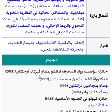
الموافقة
،
وصناعة المستقبل (كتاب)
،
ولسانيات
ديكارتية
،
والمشاكل الحالية في النظرية اللغوية
أعمال بارزة
(كتاب)
،
والمثلث المحتوم
،
ومحاضرات في الحكم
النحوي والربط الإحالي
،
والعنف المضاد للثورة:
حمامات الدم في الحقيقة والدعاية
إلحاد
،
والنقابية-اللاسلطوية
،
واليسار الجديد
،
التيار
والحركة المناهضة للحرب
الجوائز
جائزة مؤسسة رواد المعرفة لبانكو بيلباو فيزكايا أرجنتاريا
(2018)
[5]
الدكتوراة الفخرية من جامعة بكين
(2007)
وسام بنجامين فرانكلين
(1999)
وسام هلمهولتز
(1996)
جائزة كيوتو في العلوم الأساسية
(1988)
جائزة كيوتو
زمالة الجمعية الملكية في كندا