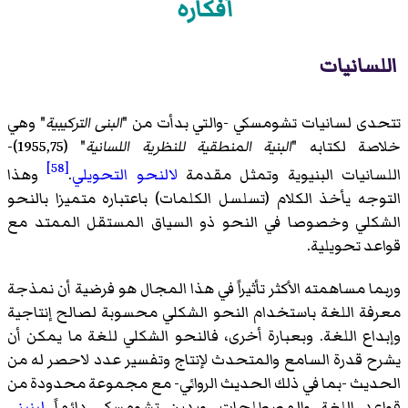
أفكاره
اللسانيات
تتحدى لسانيات تشومسكي -والتي بدأت من "
البنى التركيبية
" وهي
خلاصة لكتابه "
البنية المنطقية للنظرية اللسانية
" (1955,75)-
[58]
اللسانيات البنيوية
وتمثل مقدمة
لالنحو التحويلي
.
وهذا
التوجه يأخذ الكلام (تسلسل الكلمات) باعتباره متميزا
بالنحو
الشكلي
وخصوصا في النحو ذو السياق المستقل الممتد مع
قواعد تحويلية.
وربما مساهمته الأكثر تأثيراً في هذا المجال هو فرضية أن نمذجة
معرفة اللغة باستخدام
النحو الشكلي
محسوبة لصالح إنتاجية
وإبداع اللغة. وبعبارة أخرى، فالنحو الشكلي للغة ما يمكن أن
يشرح قدرة السامع والمتحدث لإنتاج وتفسير عدد لاحصر له من
الحديث -بما في ذلك الحديث الروائي- مع مجموعة محدودة من
قواعد اللغة والمصطلحات. ويدين تشومسكي دائماً
لبنيني