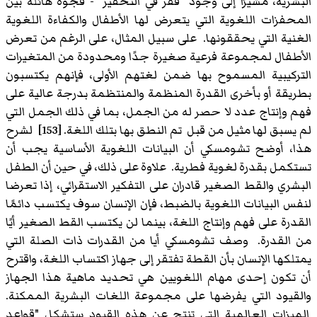
البشرية، مشيرًا إلى وجود "فقر في التحفيز" - فجوة هائلة بين
المحفزات اللغوية التي يتعرض لها الأطفال والكفاءة اللغوية
الغنية التي يحققونها. على سبيل المثال، على الرغم من تعرض
الأطفال لمجموعة فرعية صغيرة جدًا ومحدودة من المتغيرات
التركيبية المسموح بها ضمن لغتهم الأولى، فإنهم يكتسبون
بطريقة أو بأخرى القدرة المنظمة والمنتظمة بدرجة عالية على
فهم وإنتاج عدد لا حصر له من الجمل، بما في ذلك الجمل التي
لم يسبق لها مثيل من قبل تم النطق بها بتلك اللغة. [153] لشرح
هذا، أوضح تشومسكي أن البيانات اللغوية الأساسية يجب أن
تستكمل بقدرة لغوية فطرية. علاوة على ذلك، في حين أن الطفل
البشري والقط الصغير قادران على التفكير الاستقرائي، إذا تعرضا
لنفس البيانات اللغوية بالضبط، فإن الإنسان سوف يكتسب دائمًا
القدرة على فهم وإنتاج اللغة، بينما لن يكتسب القط الصغير أيًا
من القدرة. وصف تشومسكي أيا من القدرات ذات الصلة التي
يمتلكها الإنسان بأن القطة تفتقر إلى جهاز اكتساب اللغة، واقترح
أن تكون إحدى مهام اللغويين هي تحديد ماهية هذا الجهاز
والقيود التي يفرضها على مجموعة اللغات البشرية الممكنة.
الميزات العالمية التي تنتج عن هذه القيود ستشكل "قواعد