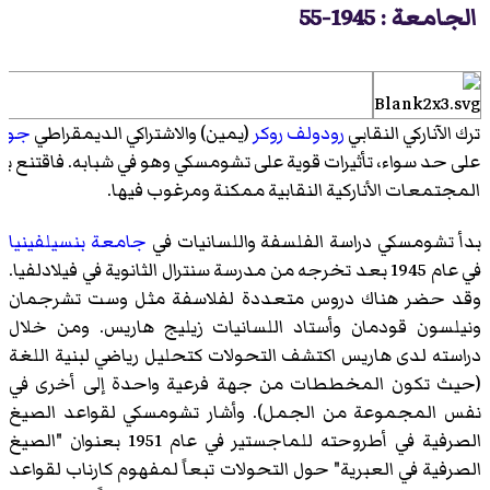
الجامعة : 1945-55
ترك الآناركي النقابي
رودولف روكر
(يمين) والاشتراكي الديمقراطي
جورج
على حد سواء، تأثيرات قوية على تشومسكي وهو في شبابه. فاقتنع بف
المجتمعات الأناركية النقابية ممكنة ومرغوب فيها.
بدأ تشومسكي دراسة الفلسفة واللسانيات في
جامعة بنسيلفينيا
في عام 1945 بعد تخرجه من مدرسة سنترال الثانوية في فيلادلفيا.
وقد حضر هناك دروس متعددة لفلاسفة مثل
وست تشرجمان
ونيلسون قودمان
وأستاد اللسانيات
زيليج هاريس
. ومن خلال
دراسته لدى هاريس اكتشف التحولات كتحليل رياضي لبنية اللغة
(حيث تكون المخططات من جهة فرعية واحدة إلى أخرى في
نفس المجموعة من الجمل). وأشار تشومسكي لقواعد الصيغ
الصرفية في أطروحته للماجستير في عام 1951 بعنوان "الصيغ
الصرفية في العبرية" حول التحولات تبعاً لمفهوم
كارناب
لقواعد