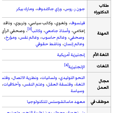
طلاب
جون ر. روس
،
وراي جاكندوف
،
ومارك بيكر
الدكتوراه
فيلسوف
، ولغوي، وكاتب سياسي، وتربوي، وناقد
[3]
إعلامي،
وأستاذ جامعي
،
وكاتب
، وصحفي الرأي،
المهنة
وصحفي
،
وعالم حاسوب
،
وعالم نفس
،
ومؤرخ
،
وعالم إنسان
،
وناشط حقوقي
اللغة الأم
إنجليزية أمريكية
[4]
اللغات
الإنجليزية
النحو التوليدي
،
ولسانيات
،
ونظرية الاتصال
،
وفلسف
مجال
اللغة
،
وفلسفة العقل
،
وعلم النفس
،
وأخلاقيات
،
العمل
وسياسة
موظف في
معهد ماساتشوستس للتكنولوجيا
بنى نحوية
،
وجوانب من نظرية النحو
،
وتصنيع