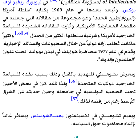
of Intellectuals (مسؤولية المثقفين)
"
في
نيويورك ريفيو أوف
بوكس
. وأتبعه بعدها في عام 1969 بكتابه "
سلطة أمريكا
والبيروقراطيين الجدد
" وهو مجموعة من مقالاته التي جعلته في
مقدمة المعارضة الأمريكية. وأثارت انتقاداته الشديدة للسياسة
[55]
[54]
الخارجية لأمريكا وشرعية سلطتها الكثير من الجدل
وكثيراً
ماكانت تُطلب آرائه دولياً من خلال المطبوعات والمنافذ الإخبارية.
وقدم في عام 1977 محاضرة هوزينقا في ليدن بهولندا تحت عنوان
"
المثقفون والدولة
".
وتعرض تشومسكي للتهديد بالقتل وذلك بسبب نقده للسياسة
[56]
الخارجية للولايات المتحدة.
ولذا فقد كان في بعض الأحيان
تحت الحماية البوليسية في جامعته وحين حديثه عن الشرق
[57]
الأوسط رغم من رفضه لذلك.
ويقيم تشومسكي في لكسينقتون
بماساتشوستس
ويسافر غالباً
لإلقاء محاضرات حول السياسة .