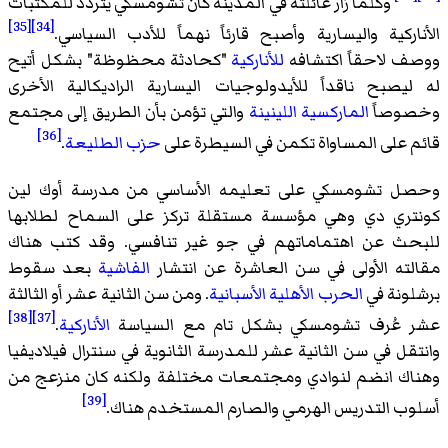
وكلما زار عائلته في المدينة كان تشومسكي يتردد للمكتبات
[35]
[34]
الأناركية واليسارية وأصبح قارئاً نهماً للأدب السياسي.
ووصف لاحقاً اكتشافه
للأناركية
"كحادثة محظوظة" بشكل أتيح
له ليصبح ناقداً للأيدولوجيات اليسارية الراديكالية الأخرى
وخصوصاً
الماركسية اللينينة
والتي تؤمن بأن الطريق إلى مجتمع
[36]
قائم على المساواة تكمن في السيطرة على
حزب الطليعة
.
وحصل تشومسكي على تعليمه الأساسي من مدرسة أوك لين
كونتري دي وهي مؤسسة مستقلة تركز على السماح لطلابها
للبحث عن اهتماماتهم في جو غير تنافسي. وقد كتب هناك
مقالته الأولى في سن العاشرة عن انتشار
الفاشية
بعد سقوط
برشلونة في
الحرب الأهلية الأسبانية
. ومن سن الثانية عشر أو الثالثة
[38]
[37]
عشر عُرف تشومسكي بشكل تام مع السياسة
الأناركية
.
وانتقل في سن الثانية عشر للمدرسة الثانوية في سنترال فيلاديفيا
وهناك انضم لنوادي ومجتمعات مختلفة ولكنه كان منزعج من
[39]
أسلوب التدريس الهرمي والصارم المستخدم هناك.