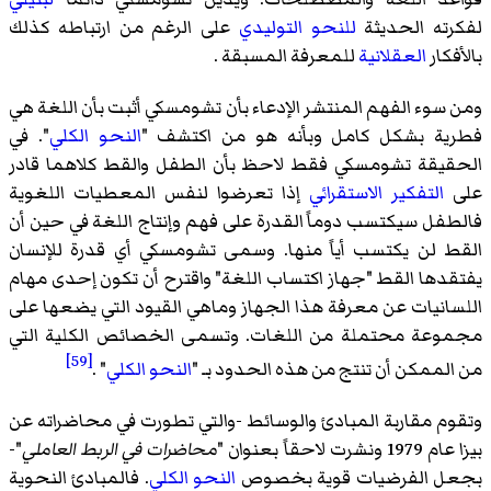
لفكرته الحديثة
للنحو التوليدي
على الرغم من ارتباطه كذلك
بالأفكار
العقلانية
للمعرفة المسبقة .
ومن سوء الفهم المنتشر الإدعاء بأن تشومسكي أثبت بأن اللغة هي
فطرية بشكل كامل وبأنه هو من اكتشف "
النحو الكلي
". في
الحقيقة تشومسكي فقط لاحظ بأن الطفل والقط كلاهما قادر
على
التفكير الاستقرائي
إذا تعرضوا لنفس المعطيات اللغوية
فالطفل سيكتسب دوماً القدرة على فهم وإنتاج اللغة في حين أن
القط لن يكتسب أياً منها. وسمى تشومسكي أي قدرة للإنسان
يفتقدها القط "جهاز اكتساب اللغة" واقترح أن تكون إحدى مهام
اللسانيات عن معرفة هذا الجهاز وماهي القيود التي يضعها على
مجموعة محتملة من اللغات. وتسمى الخصائص الكلية التي
[59]
من الممكن أن تنتج من هذه الحدود بـ "
النحو الكلي
" .
وتقوم مقاربة المبادئ والوسائط -والتي تطورت في محاضراته عن
بيزا عام 1979 ونشرت لاحقاً بعنوان "
محاضرات في الربط العاملي
"-
بجعل الفرضيات قوية بخصوص
النحو الكلي
. فالمبادئ النحوية