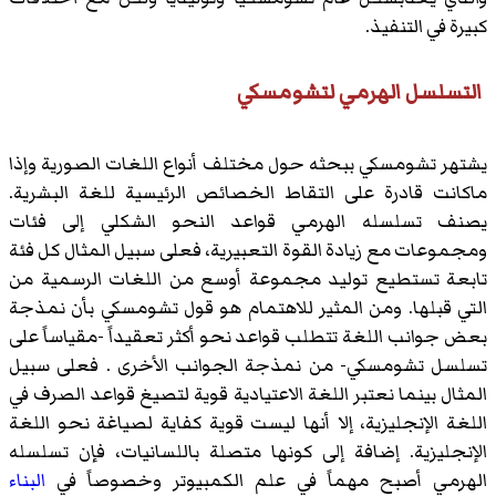
كبيرة في التنفيذ.
التسلسل الهرمي لتشومسكي
يشتهر تشومسكي ببحثه حول مختلف أنواع اللغات الصورية وإذا
ماكانت قادرة على التقاط الخصائص الرئيسية للغة البشرية.
يصنف تسلسله الهرمي قواعد النحو الشكلي إلى فئات
ومجموعات مع زيادة القوة التعبيرية، فعلى سبيل المثال كل فئة
تابعة تستطيع توليد مجموعة أوسع من اللغات الرسمية من
التي قبلها. ومن المثير للاهتمام هو قول تشومسكي بأن نمذجة
بعض جوانب اللغة تتطلب قواعد نحو أكثر تعقيداً -مقياساً على
تسلسل تشومسكي- من نمذجة الجوانب الأخرى . فعلى سبيل
المثال بينما نعتبر
اللغة الاعتيادية
قوية لتصيغ قواعد الصرف في
اللغة الإنجليزية، إلا أنها ليست قوية كفاية لصياغة نحو اللغة
الإنجليزية. إضافة إلى كونها متصلة باللسانيات، فإن تسلسله
الهرمي أصبح مهماً في علم الكمبيوتر وخصوصاً في
البناء