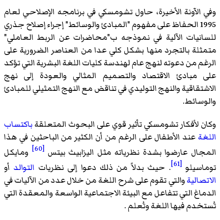
وفي الآونة الأخيرة، حاول تشومسكي في برنامجه الإصلاحي لعام
1995 الحفاظ على مفهوم "المبادئ والوسائط" إجراء إصلاح جذري
للسانيات الآلية في نموذجه ب"محاضرات عن الربط العاملي"
متمثلة بالتجرد منها بشكل كلي عدا من العناصر الضرورية على
الرغم من دعوته لنهج عام لهندسة كليات اللغة البشرية التي تؤكد
على مبادئ الاقتصاد والتصميم المثالي والعودة إلى نهج
الاشتقاقية والنهج التوليدي في تناقض مع النهج التمثيلي للمبادئ
والوسائط.
وكان لأفكار تشومسكي تأثير قوي على البحوث المتعلقة
باكتساب
اللغة
عند الأطفال على الرغم من أن الكثير من الباحثين في هذا
[60]
المجال عارضوا بشدة نظرياته مثل
اليزابيث بيتس
ومايكل
[61]
توماسيلو
. حيث بدلاً من ذلك دعوا إلى نظريات
التوالد
أو
الاتصالية
والتي تقوم على شرح اللغة من خلال عدد من الآليات في
الدماغ التي تتفاعل مع البيئة الاجتماعية الواسعة والمعقدة التي
تُستخدم فيها اللغة وتُعلم .