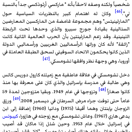
شخصياً ولكنه وصفه لاحقاً بأنه " ماركسي أرثوذكسي جداً بالنسبة
[46]
لي".
وكان له اهتمام كبير بالنظريات السياسية حول
"المارلينيتس" وهم مجموعة غامضة من الماركسين المعارضين
الستالينية بقيادة
جورج سبيرو
والذي وحدها تحت الرابطة
اللينينية. وقد زعم المارلينتين بأن الحرب العالمية الثانية كانت
"زائفة" لأنه كان ورائها الرأسماليين الغربيين ورأسماليي الدولة
الذين كانوا يحكمون الاتحاد السوفيتي لسحق الطبقة العاملة في
[47]
أوروبا، وهي وجهة نظر وافقها تشومسكي.
دخل تشومسكي في علاقة عاطفية مع زميلته كارول دوريس كاتس
وهي طالبة في مدرسة بإسرائيل والذي كان على معرفة بها منذ
[48]
كانوا صغاراً
وتزوجها في عام 1949. وبقيا متزوجين لمدة 59
[49]
عاماً حتى توفت جراء مرض السرطان في ديسمبر 2008.
ورزق
الزوجان بإبنتان وهما أفيفا (1975) ودانيا (1960) إضافة إلى ابن
يدعى هاري (1967). وعاش تشومسكي مع زوجته في
هازورا
،
كيبوتس
في إسرائيل خلال عام 1953. وحين سُئل إذا ماكان قد أصيب
بالخيبة خلال بقائه هناك أجاب تشومسكي "كلا. فقد أحببتها،