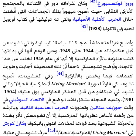
[42]
وروزا لوكسمبورغ
.
وكان لقراءاته دور في اقتناعه بالمجتمع
الأناركي النقابي حيث أصبح مبهوراً بتلك الجماعات التي أُنشئت
خلال
الحرب الأهلية الأسبانية
والتي تم توثيقها في كتاب أورويل
[43]
تحية إلى كاتلونيا
(1938).
وأصبح قارئاً متعطشاً لمجلة "السياسة" اليسارية والتي نشرت من
قبل ماكدونالد من 1944 حتى 1949. وعلى الرغم أنها في بدايتها
كانت ملتزمة بالآراء الماركسية إلا أنها في عام 1946 تخلت عن هذا
الاتجاه. وأوضح تشومسكي لاحقاً أن تلك الصحيفة أجابت وطورت
[44]
اهتمامه فيما يختص بالأناركية.
وفي العشرينات، أصبح
تشومسكي قارئاً لدورية "
Living Marxism (الماركسية الحية)
" والتي
نُشرت في شيكاغو من قبل المفكر الماركسي
بول ماتيك
(1904-
1981). وتقيم المجلة بشكل ناقد الوضع في
الاتحاد السوفيتي
في
وقت
جوزيف ستالين
وتطورات
الحرب العالمية الثانية
. وبالرغم
من رفضه لأساس نظرياتها الماركسية إلا أن تشومسكي تأثر بشدة
بالحركة الشيوعية بعد قراءته لمقالات
انتوني بانيكوك
وكارل كورش
[45]
في "
Living Marxism (الماركسية الحية)
".
عرف تشومسكي ماتيك