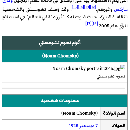
التي يتم الاستشهاد بها على الإطلاق في قائمة تضم الإنجيل
وكارل
[15]
[14]
[13]
[12]
ماركس
وغيرهم.
. وقد وُصف تشومسكي بالشخصية
الثقافية البارزة، حيث صُوت له كـ "أبرز مثقفي العالم" في استطلاع
[17]
[16]
للرأي عام 2005.
أفرام نعوم تشومسكي
(
Noam Chomsky
)‏
نعوم تشومسكي
معلومات شخصية
اسم الولادة
(
Noam Chomsky
)‏
الميلاد
7 ديسمبر
1928