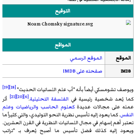
الدكتوراه الفخرية من الجامعة الوطنية المستقلة في المكسيك
التوقيع
الدكتوراة الفخرية من جامعة بوينس آيرس
الدكتوراة الفخرية من جامعة أوبسالا
الدكتوراة الفخرية من الجامعة الحرة في بروكسل
جائزة جيمس جويس
المواقع
زمالة غوغنهايم
الدكتوراة الفخرية من جامعة أثينا
الموقع
الموقع الرسمي
الدكتوراة الفخرية من جامعة كولومبيا
الدكتوراة الفخرية من جامعة كامبريدج
صفحته على IMDB
IMDB
الدكتوراة الفخرية من جامعة هارفارد
الدكتوراة الفخرية من جامعة بولونيا
[19]
[18]
ويوصف تشومسكي أيضاً بأنه "أب علم اللسانيات الحديث"
[21]
[20]
[6]
كما يُعد شخصية رئيسية في
الفلسفة التحليلية
.
أثر
عمله على مجالات عديدة
كعلوم الحاسب
والرياضيات
وعلم
النفس
. كما يعود إليه تأسيس نظرية
النحو التوليدي
، والتي كثيراً ما
تعتبر أهم إسهام في مجال
اللسانيات النظرية
في القرن العشرين.
ويعود إليه كذلك فضل تأسيس ما أصبح يُعرف بـ "
تراتب