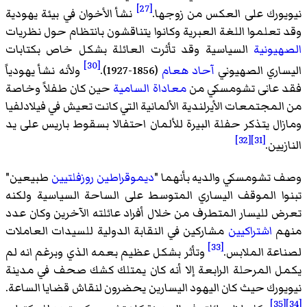
[27]
نيويورك على العكس من زوجها.
نشأ الأخوان في بيئة يهودية
وقد تعلموا اللغة العبرية وكانوا يتناقشون بانتظام حول نظريات
الصهيونية
السياسية وقد تأثرت العائلة بشكل خاص بكتابات
[30]
اليساري الصهيوني
آحاد هعام
(1856-1927).
ولأنه نشأ يهودياً
فقد عانى تشومسكي من
معاداة السامية
حين كان طفلاً وخاصة
من المجتمعات الأيرلندية الألمانية التي كانت تعيش في فيلادلفيا
ومازال يتذكر حفلة البيرة للألمان احتفالا بسقوط باريس على يد
[32]
[31]
النازيين.
وصف تشومسكي والديه بأنهما "
ديموقراطين
روزفلتيين
طبيعين"
تبنوا الموقف اليساري المتوسط على الساحة السياسية ولكنه
تعرض لليسار المتطرف من خلال أفراد عائلته الآخرين وكان عدد
منهم
اشتراكيين
مشاركين في
النقابة الدولية للسيدات العاملات
[33]
لصناعة الملابس
.
وتأثر بشكل عظيم بعمه الذي وبرغم انه لم
يكمل المرحلة الرابعة إلا أنه كان يمتلك كشك صحف في مدينة
نيويورك حيث كان اليهود اليسارين يحضرون لنقاش قضايا الساعة.
[35]
[34]