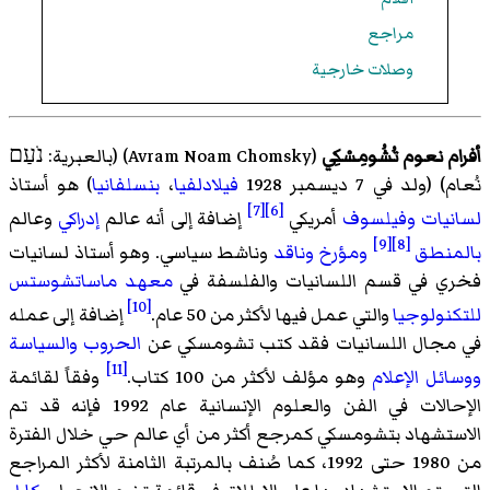
مراجع
وصلات خارجية
أفرام نعوم تُشُومِسْكِي
(Avram Noam Chomsky) (بالعبرية: נֹעַם
نُعام) (ولد في 7 ديسمبر 1928
فيلادلفيا
،
بنسلفانيا
) هو أستاذ
[7]
[6]
لسانيات
وفيلسوف
أمريكي
إضافة إلى أنه عالم
إدراكي
وعالم
[9]
[8]
بالمنطق
ومؤرخ
وناقد
وناشط سياسي. وهو أستاذ لسانيات
فخري في قسم اللسانيات والفلسفة في
معهد ماساتشوستس
[10]
للتكنولوجيا
والتي عمل فيها لأكثر من 50 عام.
إضافة إلى عمله
في مجال اللسانيات فقد كتب تشومسكي عن
الحروب
والسياسة
[11]
ووسائل الإعلام
وهو مؤلف لأكثر من 100 كتاب.
وفقاً لقائمة
الإحالات في الفن والعلوم الإنسانية عام 1992 فإنه قد تم
الاستشهاد بتشومسكي كمرجع أكثر من أي عالم حي خلال الفترة
من 1980 حتى 1992، كما صُنف بالمرتبة الثامنة لأكثر المراجع