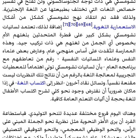
تشومسكي هي ذات توجه انجلوساكسوني ولن تفلح في تفسير
خصائص اللغات التي تختلف بطبيعتها عن اللغة الإنجليزية.
ولذلك فقد تم انتقاد نهج تشومسكي كشكل من أشكال
[71]
[70]
[69]
[68]
الاستعمارية اللغوية
.
إضافة لذلك، تعتمد لسانيات
تشومسكي بشكل كبير على فطرة المتحدثين بلغتهم الأم
بخصوص أي الجمل من لغتهم هي ذات تركيب جيد. وهذه
الممارسة انتُقدت على أساس منهجي عام. وعارض بعض علماء
النفس وعلماء اللسانيات النفسية - رغم من تعاطفهم مع
برنامجه العام - بأن لسانيات تشومسكي تولي اهتماماً للمعطيات
التجريبية لمعالجة اللغة بالرغم من أن نتائج تلك النظريات ليست
مقنعة نفسياً. وتسائل نقاد آخرون -انظر إلى
اكتساب اللغة
- في إذا
ماكان ضرورياً أن نفترض وجود نحو كلي لشرح اكتساب الأطفال
للغة بحجة أن آليات التعلم العامة كافية.
وهناك اليوم فروع مختلفة عديدة للنحو التوليدي. فباستطاعة
الفرد أن يرى الأُطر النحوية مثل نظرية نحو الجملة المبني على
الرأس، والنحو الوظيفي المعجمي، والنحو التوفيقي التصنيفي
والذي يعدبشكل عام تشومسكياً وتوليدياً ولكن مع اختلافات