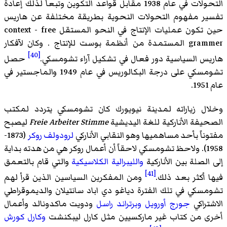
التحولات في عام 1938 مقابل قواعد التكوين وتبعاً لذلك إعادة
تفسير مفهوم التحولات النحوية بطريقة مختلفة عن هاريس
حين تكون عمليات الإنتاج في النحو المستقل context - free
grammer المستمدة من أنظمة بوست للإنتاج . وكان لآفكار
[40]
هاريس السياسية دور فعال في تشكيل آراء تشومسكي.
حصل
تشومسكي على درجة البكالوريس في عام 1949 والماجستير في
عام 1951.
وخلال زياراته لمدينة نيويورك كان تشومسكي يتردد لمكتب
الصحيفة الأناركية للغة اليديشية
Freie Arbeiter Stimme
ليصبح
مفتوناً بأحد مساهميها وهو النقابي الأناركي
لرودولف روكر
(1873-
1958). ولاحظ تشومسكي لاحقاً أن أعمال روكر هي من هدته بداية
إلى الصلة بين الأناركية
والليبرالية الكلاسيكية
والتي قام بالتعمق
[41]
فيها أكثر بعد ذلك.
ومن المفكرين السياسين الذين قرأ لهم
تشومسكي في تلك الفترة
دياغو دي اباد سانتيلان
والديموقراطي
الاشتراكي
جورج أورويل
وبرتراند راسل
ودويت ماكدونالد
وأعمال
أخرى من كتاب غير ماركسيين مثل
كارل ليبكنشت
وكارل كورش