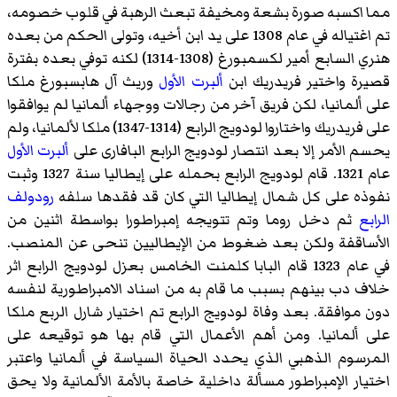
مما اكسبه صورة بشعة ومخيفة تبعث الرهبة في قلوب خصومه،
تم اغتياله في عام 1308 على يد ابن أخيه، وتولى الحكم من بعده
هنري السابع أمير لكسمبورغ
(1308-1314) لكنه توفي بعده بفترة
قصيرة واختير فريدريك ابن
ألبرت الأول
وريث آل هابسبورغ ملكا
على ألمانيا، لكن فريق آخر من رجالات ووجهاء ألمانيا لم يوافقوا
على فريدريك واختاروا لودويج الرابع (1314-1347) ملكا لألمانيا، ولم
يحسم الأمر إلا بعد انتصار لودويج الرابع البافارى على
ألبرت الأول
عام 1321. قام لودويج الرابع بحمله على إيطاليا سنة 1327 وثبت
نفوذه على كل شمال إيطاليا التي كان قد فقدها سلفه
رودولف
الرابع
ثم دخل روما وتم تتويجه إمبراطورا بواسطة اثنين من
الأساقفة ولكن بعد ضغوط من الإيطاليين تنحى عن المنصب.
في عام 1323 قام البابا كلمنت الخامس بعزل لودويج الرابع اثر
خلاف دب بينهم بسبب ما قام به من اسناد الامبراطورية لنفسه
دون موافقة. بعد وفاة لودويج الرابع تم اختيار
شارل الربع
ملكا
على ألمانيا. ومن أهم الأعمال التي قام بها هو توقيعه على
المرسوم الذهبي الذي يحدد الحياة السياسة في ألمانيا واعتبر
اختيار الإمبراطور مسألة داخلية خاصة بالأمة الألمانية ولا يحق