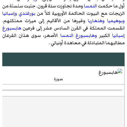
أول ما حكمت
النمسا
ومدة تجاوزت ستة قرون. جلبت سلسلة من
الزيجات مع البيوت الحاكمة الأوروبية كلاً من
بورغندي
وإسبانيا
وبوهيميا
وهنغاريا
وغيرها من الأقاليم إلى ميراث مملكتهم.
انقسمت المملكة في القرن السادس عشر إلى فرعين
هابسبورغ
إسبانيا
الكبير
وهابسبورغ النمسا
الأصغر، سوى هذان الفرعان
مطالبهما المتبادلة في
معاهدة أونياتي
.
ه
صورة