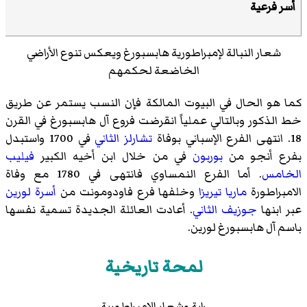
أسر فرعية
شعار النبالة لإمبراطورية هابسبورغ ويعكس تنوع الأراضي
الخاضعة لحكمهم
كما هو الحال في البيوت المالكة فإن النسب يستمر عن طريق
خط الذكور وبالتالي عملياً انقرضت فروع آل هابسبورغ في القرن
18. انتهى الفرع الإسباني بوفاة
تشارلز الثاني
في 1700 واستبدل
بفرع أنجو من
بوربون
في من خلال ابن أخيه الكبير
فيليب
الخامس
. أما الفرع النمساوي فانتهى في 1780 مع وفاة
الامبراطورة
ماريا تيريزا
وخلفها فرع فاودومونت من
أسرة لورين
عبر ابنها
جوزيف الثاني
. أعادت العائلة الجديدة تسمية نفسها
باسم آل هابسبورغ لورين.
لمحة تاريخية
راية وشعار الامبراطورية