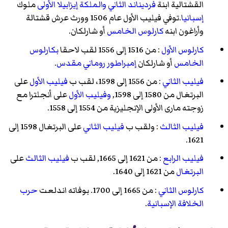
القشتالية ابنة
فرديناند الثاني
والملكة إيزابيلا الأولى
ملوك
إسبانيا
.توفي فيليب الأول عام 1506 وورث عرش قشتالة
وأراغون ابنه
كارلوس الخامس
أو شارلكان.
كارلوس الأول
: من 1516 إلى 1556 لقب لاحقا
بكارلوس
الخامس
أو شارلكان
إمبراطور روماني مقدس
.
فيليب الثاني
: من 1556 إلى 1598، لقب ب
فيليب الأول
على
البرتغال من 1580 إلى 1598,
وفيليب الأول
على أنجلترا مع
زوجته مارى الأولى الإنجليزية من 1554 إلى 1558.
فيليب الثالث
: ولقب ب
فيليب الثاني
على البرتغال 1598 إلى
1621.
فيليب الرابع
: من 1621 إلى 1665, لقب ب
فيليب الثالث
على
البرتغال
من 1621 إلى 1640.
كارلوس الثاني
: من 1665 إلى 1700. بوفاته اندلعت
حرب
الخلافة الإسبانية
.