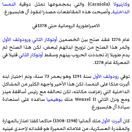
وكارنيولا
(Carniola) والتي بمجموعها تمثل دوقية
النمسا
الداخلية
, وأصبحت هذه المقاطعات مصدرا لنفوذ آل هابسبورغ.
الامبراطورية الرومانية حتى 1378في
عام 1276 عقد صلح بين الخصمين
أوتوكار الثاني
ورودولف الأول
واثمر هذا الصلح من تزويج ابنائهم لبعض، لكن هذا الصلح لم
يدم طويلا إذ تجددت الحروب بينهم وسقط
أوتوكار الثاني
قتيلا في
المعركة عام 1278.
توفي
رودولف الأول
سنة 1291 وهو بعمر 73 سنة، وتم اختيار ابنه
ألبرت ملكا على النمسا، لكن هذا الأخير واجهه الكثير من المشاكل
الداخلية التي زعزعت مكانته، لكن تحالفه مع رئيس أساقفة مينز
ومع ونزل الثاني Wenzel II ملك
بوهيميا
ساعده على استعادة
سيادة آل هابسبورغ.
كان
ألبرت الأول
ملك ألمانيا (1298-1308) حاكما كفئا امتاز بالمهارة
والمقدرة العسكرية، من علاماته المميزة هو فقدانه لإحدى عينيه