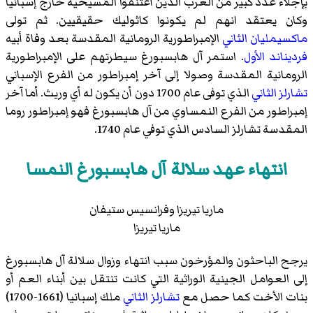
بإجلاء عدد كبير من العرب الذين أعتنقوا المسيحية خارج إسبانيا
وكان يعتقد انهم لم يكونوا كاثوليك حقيقيين. ثم تولى
ماكسيمليان الثاني
الإمبراطورية الرومانية المقدسة بعد وفاة أبيه
فرديناند الأول
. استمر آل هابسبورغ سيطرتهم على الإمبراطورية
الرومانية المقدسة وصولا إلى آخر إمبراطور من الفرع الإسباني
تشارلز الثاني
الذي توفى عام 1700 دون أن يكون له أي وريث. أما آخر
إمبراطور من الفرع النمساوي من آل هابسبورغ فهو إمبراطور روما
المقدسة
تشارلز السادس
الذي توفي عام 1740.
انتهاء عهد سلالة آل هابسبورغ النمسا
ماريا تيريزا وفرانسيس ستيفان
ماريا تيريزا
يرجح الباحثون والمؤرخون سبب انتهاء وزوال سلالة آل هابسبورغ
إلى العوامل الجينية الوراثية التي كانت تنتقل بين أبناء العم أو
بنات الأخت كما حصل مع
تشارلز الثاني
ملك إسبانيا (1661-1700)