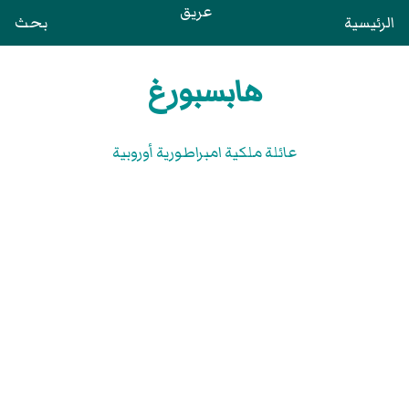
عريق
الرئيسية
بحث
هابسبورغ
عائلة ملكية امبراطورية أوروبية