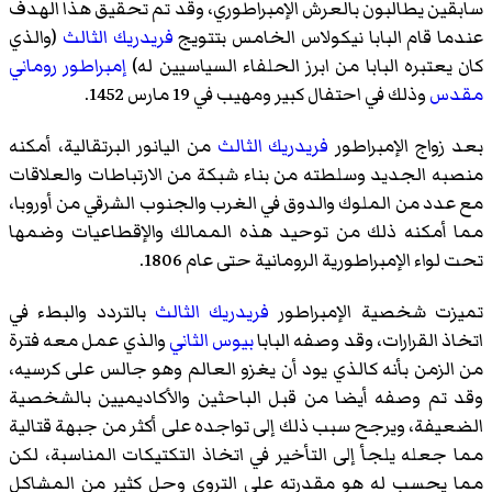
سابقين يطالبون بالعرش الإمبراطوري، وقد تم تحقيق هذا الهدف
عندما قام البابا نيكولاس الخامس بتتويج
فريدريك الثالث
(والذي
كان يعتبره البابا من ابرز الحلفاء السياسيين له)
إمبراطور روماني
مقدس
وذلك في احتفال كبير ومهيب في 19 مارس 1452.
بعد زواج الإمبراطور
فريدريك الثالث
من
اليانور
البرتقالية، أمكنه
منصبه الجديد وسلطته من بناء شبكة من الارتباطات والعلاقات
مع عدد من الملوك والدوق في الغرب والجنوب الشرقي من أوروبا،
مما أمكنه ذلك من توحيد هذه الممالك والإقطاعيات وضمها
تحت لواء الإمبراطورية الرومانية حتى عام 1806.
تميزت شخصية الإمبراطور
فريدريك الثالث
بالتردد والبطء في
اتخاذ القرارات، وقد وصفه البابا
بيوس الثاني
والذي عمل معه فترة
من الزمن بأنه كالذي يود أن يغزو العالم وهو جالس على كرسيه،
وقد تم وصفه أيضا من قبل الباحثين والأكاديميين بالشخصية
الضعيفة، ويرجح سبب ذلك إلى تواجده على أكثر من جبهة قتالية
مما جعله يلجأ إلى التأخير في اتخاذ التكتيكات المناسبة، لكن
مما يحسب له هو مقدرته على التروي وحل كثير من المشاكل