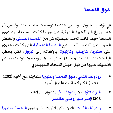
دوق النمسا
في أواخر القرون الوسطى عندما توسعت مقاطعات وأراضى آل
هابسبورغ في الجهة الشرقية من أوروبا كانت السلطة بيد دوق
النمسا حيث كانت تحت سيطرته كل من
النمسا السفلى
والشطر
الغربي من النمسا العليا مع
النمسا الداخلية
التي كانت تحتوي
على
ستيريا
،
كارينثيا
وكارنيولا
بالإضافة إلى
تيرول
، لكن بعض
الإقطاعيات التابعة لهم مثل جنوب الراين وبحيرة كونستانس تم
الاستيلاء عليها من قبل جيش الاتحاد السويسري.
رودولف الثاني
:
دوق النمسا
وستيريا
مشاركة مع أخيه (1282
– 1283), لكن لاحقا تم اغتيال أخيه.
ألبرت الأول
ابن
رودولف الأول
: دوق من (1282 –
1308)
إمبراطور روماني مقدس
.
رودولف الثالث
: الابن الأكبر لالبرت الأول، دوق
النمسا
وستيريا