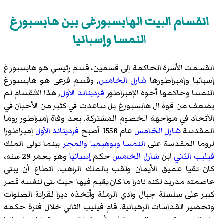
انقسام البيت الهابسبورغى بين هابسبورغ
النمسا وإسبانيا
انقسمت الأسرة الحاكمة إلى قسمين، قسم رئيسي هو هابسبورغ
إسبانيا وإمبراطورها
شارل الخامس
, وقسم فرعى هو هابسبورغ
النمسا وحاكمها أخوه الإمبراطور
فرديناند الأول
, هذا الأنقسام لم
يضعف من قوة ال هابسبورغ بل ساعدت في كثير من الأحيان في
الأتحاد في مواجهة الخصوم المشتركة. بعد وفاة إمبراطور روما
المقدسة
شارل الخامس
عام 1558 أصبح
فرديناند الأول
إمبراطورا
لروما المقدسة على
النمسا
وبوهيميا
والمجر
بينما تولى الملك
فيليب الثاني
ابن
شارل الخامس
حكم
إسبانيا
وهو بعمر 29 سنه،
كان تقيا عميق الأيمان ولقب بالملك الراهب. اتطاع أن يبني
عاصمته مدريد لكنه نادرا ما كان يقيم فيها حيث بنى لنفسه قصر
كبير على سلسلة جبال وادي الرملة وأتخذه ديرا لقرائة الصلوات
وتحضير القداسات الرهبانية. قام فيليب الثاني خلال فترة حكمه