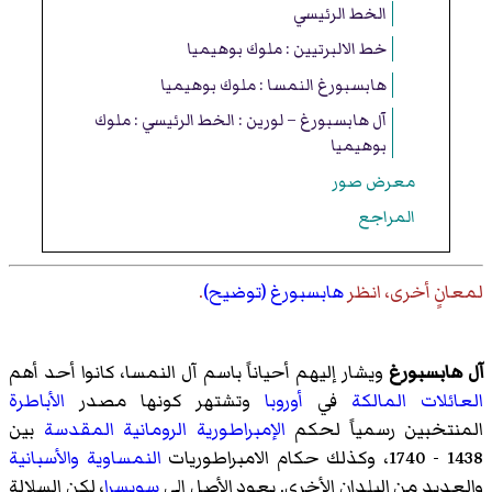
الخط الرئيسي
خط الالبرتيين : ملوك بوهيميا
هابسبورغ النمسا : ملوك بوهيميا
آل هابسبورغ – لورين : الخط الرئيسي : ملوك
بوهيميا
معرض صور
المراجع
لمعانٍ أخرى، انظر
هابسبورغ (توضيح)
.
آل هابسبورغ
ويشار إليهم أحياناً باسم آل النمسا، كانوا أحد أهم
العائلات المالكة
في
أوروبا
وتشتهر كونها مصدر
الأباطرة
المنتخبين رسمياً لحكم
الإمبراطورية الرومانية المقدسة
بين
1438 - 1740، وكذلك حكام الامبراطوريات
النمساوية
والأسبانية
والعديد من البلدان الأخرى. يعود الأصل إلى
سويسرا
، لكن السلالة