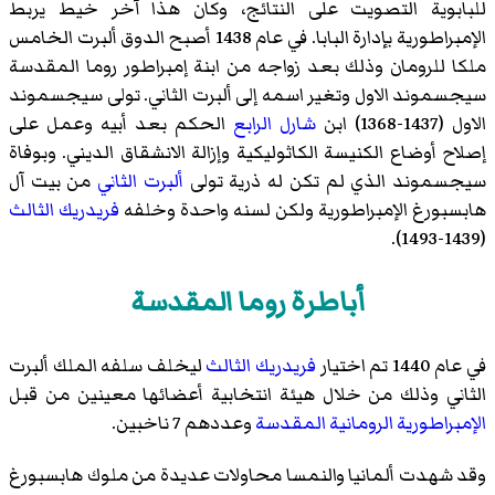
للبابوية التصويت على النتائج، وكان هذا آخر خيط يربط
الإمبراطورية بإدارة البابا. في عام 1438 أصبح الدوق ألبرت الخامس
ملكا للرومان وذلك بعد زواجه من ابنة إمبراطور روما المقدسة
سيجسموند الاول
وتغير اسمه إلى
ألبرت الثاني
. تولى
سيجسموند
الاول
(1437-1368) ابن
شارل الرابع
الحكم بعد أبيه وعمل على
إصلاح أوضاع الكنيسة الكاثوليكية وإزالة الانشقاق الديني. وبوفاة
سيجسموند الذي لم تكن له ذرية تولى
ألبرت الثاني
من بيت آل
هابسبورغ الإمبراطورية ولكن لسنه واحدة وخلفه
فريدريك الثالث
(1439-1493).
أباطرة روما المقدسة
في عام 1440 تم اختيار
فريدريك الثالث
ليخلف سلفه الملك
ألبرت
الثاني
وذلك من خلال هيئة انتخابية أعضائها معينين من قبل
الإمبراطورية الرومانية المقدسة
وعددهم 7 ناخبين.
وقد شهدت ألمانيا والنمسا محاولات عديدة من ملوك هابسبورغ