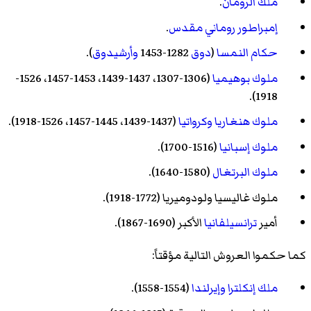
ملك الرومان
.
إمبراطور روماني مقدس
.
حكام النمسا
(
دوق
1282-1453
وأرشيدوق
).
ملوك بوهيميا
(1306-1307، 1437-1439، 1453-1457، 1526-
1918).
ملوك هنغاريا وكرواتيا
(1437-1439، 1445-1457، 1526-1918).
ملوك إسبانيا
(1516-1700).
ملوك البرتغال
(1580-1640).
ملوك
غاليسيا ولودوميريا
(1772-1918).
أمير
ترانسيلفانيا
الأكبر (1690-1867).
كما حكموا العروش التالية مؤقتاً:
ملك إنكلترا وإيرلندا
(1554-1558).