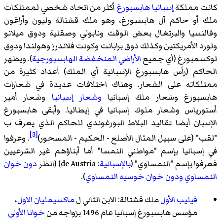
كانت مملكة
إسبانيا هابسبورغ
أكثر من اتحاد شخصي لممتلكات
ملك أو حاكم آل هابسبورغ، وهو ملك قشتالة وليون وأراغون
وفالنسيا والبرتغال بعض الوقت ونابولي وصقلية ودوق ميلانو
ولورد الأمريكتين وكذلك دوق برابانت وكونت فلاندرز وهولندا ودوق
لوكسمبورغ (أي جميع
الأراضي المنخفضة الهابسبورجية
). ويظهر
الحاكم (رأس هابسبورغ الإسبانية أي الملك) أعداد كثيرة من
ممتلكاته على الشعار. وهناك اختلافات عديدة في شعارات
هابسبورغ
وشعار ملك إسبانيا
وشعار إسبانيا
وشعار أمير
أستورياس
وشعار ملوك إسبانيا في إيطاليا
. وأبقى هابسبورغ
الإسبان أيضا تقاليد البلاط البورغوندي للحاكم الذي يعرف ب
[3]
"لقب" (على سبيل المثال الأصلع - الحكيم - المسحور)
. وعرفوا
في إسبانيا بإسم
"مواطني النمسا"
أما أبناؤهم غير الشرعيين
فعرفوا بإسم "النمساوي" (
بالإسبانية
:
de Austria
)‏ (انظر
دون خوان
النمساوي
ودون خوان خوسيه النمساوي
).
فيليب الأول
ملك قشتالة: الابن الثاني ل
ماكسيمليان الاول
،
مؤسس هابسبورغ إسبانيا عام 1496 بزواجه من
خوانا الأولى