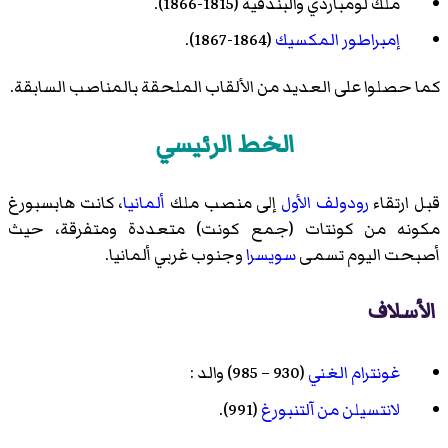
ملك لومباردي والبندقية (1815-1866).
إمبراطور المكسيك
(1864-1867).
كما حصلوا على العديد من الألقاب الملحقة بالمناصب السابقة.
الخط الرئيسي
قبل ارتقاء
رودولف الأول
إلى منصب ملك
ألمانيا
، كانت هابسبورغ
مكونه من كونتات (جمع كونت) متعددة ومتفرقة، حيث
أصبحت اليوم تسمى
سويسرا
وجنوب غربي ألمانيا.
الأسلاف
غونترام الغني
(930 – 985) والد :
لانتسيلن من آلتنبورغ
(991).