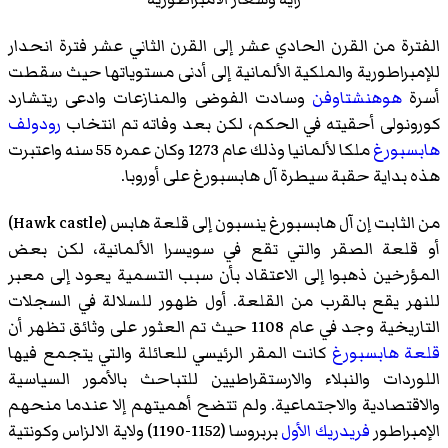
الفترة من القرن الحادي عشر إلى القرن الثاني عشر فترة انحدار
للإمبراطورية والملكية الألمانية إلى أدنى مستوياتها حيث سقطت
أسرة
هوهنشتاوفن
وسادت الفوضى والمنازعات وادعى ريتشارد
كورونولى أحقيته في الحكم، لكن بعد وفاته تم انتخاب
رودولف
هابسبورغ
ملكا لألمانيا وذلك عام 1273 وكان عمره 55 سنه واعتبرت
هذه بداية حقبة سيطرة آل هابسبورغ على أوروبا.
من الثابت إن آل هابسبورغ ينسبون إلى قلعة هابس (Hawk castle)
أو قلعة الصقر والتي تقع في سويسرا الألمانية، لكن بعض
المؤرخين ذهبوا إلى الاعتقاد بأن سبب التسمية يعود إلى معبر
للنهر يقع بالقرب من القلعة. أول ظهور للسلالة في السجلات
التاريخية وجد في عام 1108 حيث تم العثور على وثائق تظهر أن
قلعة هابسبورغ
كانت المقر الرئيسي للعائلة والتي يتجمع فيها
اللوردات والنبلاء والارستقراطيين للتباحث بالأمور السياسية
والاقتصادية والاجتماعية. ولم تتضح أهميتهم إلا عندما منحهم
الإمبراطور
فريدريك الأول
بربروسا (1152-1190) ولاية الالزاس وكونتية