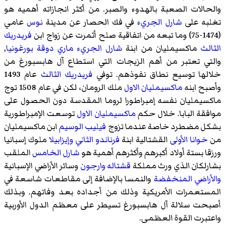
والحالات الصعبة بالهدوء والصبر. من أكثر انجازاته أهميه هو
تغلبه على
شارل الجريء
في فك الحصار عن مدينة
نوس
عامي
(1474-75) وما تبعه من اتفاقية صلح أثمرت عن زواج ابن
فريدريك
الثالث
ماكسيمليان من ابنة
شارل الجريء
ماري دوقة بورغونيا
,
والتي تعتبر من أهم الزيجات التي استطاع آل هابسبورغ من
خلالها توسيع نطاق نفوذهم. توفي
فريدريك الثالث
عام 1493
وأصبح ابنه
ماكسيمليان الاول
ملك الرومان، لكن في عام 1508 توج
ماكسيمليان نفسه إمبراطورا لروما المقدسة دون الحصول على
موافقة البابا. خلال حكم
ماكسيمليان الاول
توسعت الإمبراطورية
بشكل مضطرد خاصة عندما تزوج
فيليب الوسيم
ابن ماكسيمليان
من
خوانا الأولى
القشتالية ابنة
فرناندو الثاني
وإيزابيلا
ملوك إسبانيا
ورزقا بستة أولاد أكبرهم وأكثرهم أهمية هو
شارل الخامس
الملقب
بشارلكان الذي ورث مملكة
قشتاله
وارجون
وسائر الأراضي الإسبانية
والأراضي المنخفضة
والنمسا بالإضافة إلى مقاطعات شاسعة في
المستعمرات الأمريكية وذلك من أجداده بعد وفاتهم. وبذلك
أصبحت سلالة آل هابسبورغ تسيطر على معظم الدول الأوربية
واعتبرت القوة العظمى.