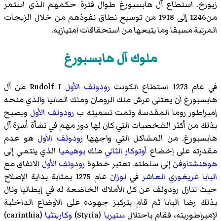
زيورخ. استطاع آل هابسبورغ طوال فترة حكمهم الذي استمر
من1246 إلى 1918 من توسيع نطاق نفوذهم من خلال الزيجات
المرتبة مسبقا وما يتبعها من استحقاقات امتيازيه.
ملوك آل هابسبورغ
في عام 1273 استطاع الكونت
رودولف الأول
Rudolf I من آل
هابسبورغ أن يعتلى عرش ملك الرومان وملك ألمانيا والذي منحه
إمبراطور روما المقدسة وتمت تسميته ب
رودولف الأول
ويصبح
بذلك من أكثر الشخصيات التي كان لها دور مهم في نشأة أسرة آل
هابسبورغ. من المشاكل التي واجهها
رودولف الأول
هو عدم
مقدرته على إخضاع
أوتوكار الثاني
ملك
بوهيميا
الذي ينتمي إلى
هوهنشتاوفن
إلى سلطته. تعتبر خطوة
رودولف الأول
الاتفاق مع
البابا غريغوري العاشر
في
لوزان
عام 1275 بمثابة بداية الإصلاح
حيث تنازل رودولف عن كل الأملاك الخاضعة له في إيطاليا ونال
بذلك رضا البابا ثم قام بتركيز جهوده على الأوضاع الداخلية
لإمبراطوريته، فقام باحتلال
ستيريا
(Styria)
وكارينثيا
(carinthia)