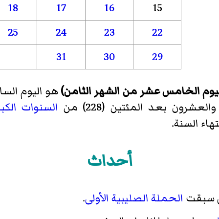
18
17
16
15
25
24
23
22
31
30
29
هو اليوم السابع 
العشرون بعد المئتين (228) من
السنوات الكب
أحداث
ي سبقت
الحملة الصليبية الأولى
.