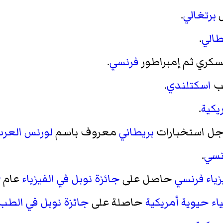
س
برتغالي
.
طالي
.
عسكري ثم إمبراطور
فرنسي
.
يب
اسكتلندي
.
يكية
.
رجل استخبارات
بريطاني
معروف باسم
لورنس العر
نسي
.
زياء
فرنسي
حاصل على
جائزة نوبل في الفيزياء
عام
9
اء حيوية
أمريكية
حاصلة على
جائزة نوبل في الطب