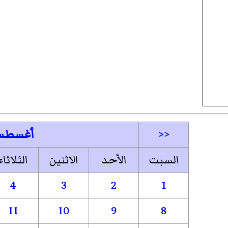
<<
أغسطس
السبت
الأحد
الاثنين
الثلاثاء
4
3
2
1
11
10
9
8