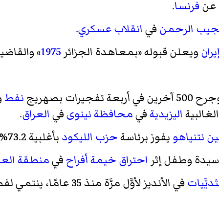
عن
فرنسا
.
يب الرحمن
في
انقلاب عسكري
.
يران
ويعلن قبوله «بمعاهدة الجزائر
1975
» والقاضي
نفط
لغالبية
اليزيدية
في
محافظة نينوى
في
العراق
.
ين نتنياهو
يفوز برئاسة
حزب الليكود
بأغلبية 73.2%
احتراق خيمة أفراح
في
منطقة العي
ثديَّيات
في الأنديز لأوَّل مرَّة منذ 35 عامًا، ينتمي لفصيلة