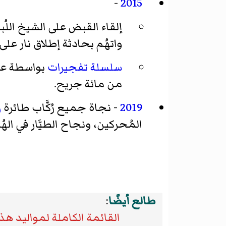
-
2015
إلقاء القبض على الشيخ اللُب
واتهُم بحادثة إطلاق نار عل
سلسلة تفجيرات
بواسطة عدَّ
من مائة جريح.
2019
- نجاة جميع رُكَّاب طائرة
ر
المُحركين، ونجاح الطيَّار في الهُبُ
طالع أيضًا
:
القائمة الكاملة لمواليد هذا