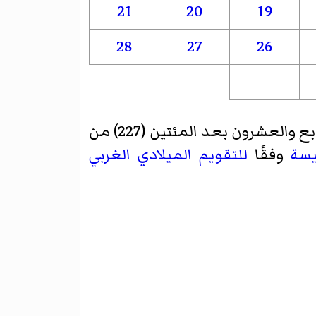
21
20
19
28
27
26
والعشرون بعد المئتين (227) من
يسة
وفقًا
للتقويم الميلادي الغربي