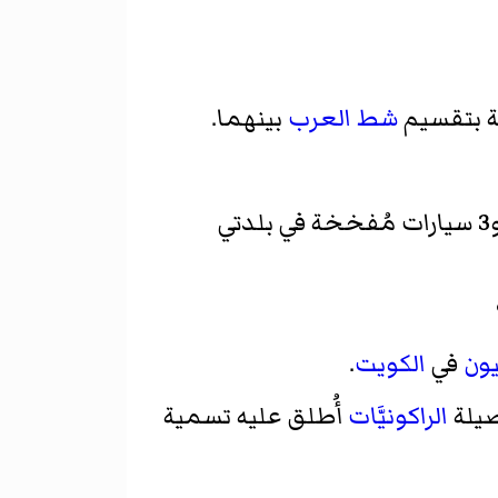
ة بتقسيم
شط العرب
بينهما.
و3 سيارات مُفخخة في بلدتي
ون
في
الكويت
.
الراكونيَّات
أُطلق عليه تسمية