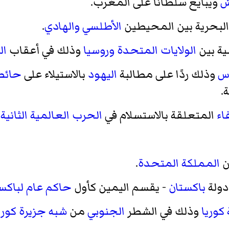
ش
ويبايع سلطانا على المغرب.
البحرية بين المحيطين
الأطلسي
والهادي
.
ية بين
الولايات المتحدة
وروسيا
وذلك في أعقاب
ال
س
وذلك ردًا على مطالبة
اليهود
بالاستيلاء على
حائط 
.
اء
المتعلقة بالاستسلام في
الحرب العالمية الثانية
.
المملكة المتحدة
.
ولة
باكستان
- يقسم اليمين كأول
حاكم عام لباكس
كوريا
وذلك في الشطر
الجنوبي
من
شبه جزيرة كوري