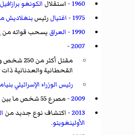
1960
- استقلال
الكونغو برازافيل
1975
-
اغتيال
رئيس
بنغلاديش
مج
1990
-
العراق
يسحب قواته من
إ
-
2007
مقتل أكثر من 250 شخص وجرح 500 آخرين في أربعة تفجيرات بصهريج
القحطانية والعدنانية ذات ا
رئيس الوزراء الإسرائيلي
بنيام
2009
- مصرع 55 شخص ما بين سيدة وطفل إثر
2013
- اكتشاف نوع جديد من
ال
الأولينغويتو.