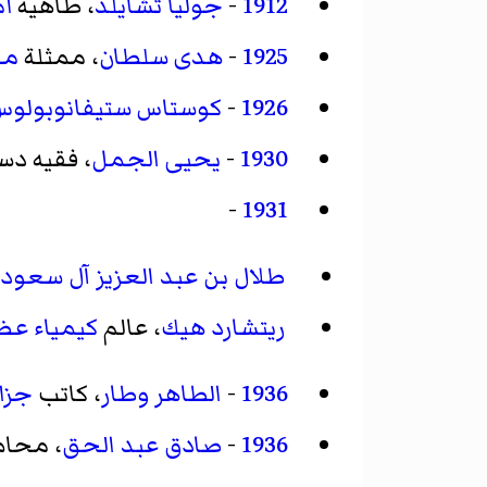
1912
-
جوليا تشايلد
، طاهية
أم
1925
-
هدى سلطان
، ممثلة
مص
1926
-
كوستاس ستيفانوبولوس
1930
-
يحيى الجمل
، فقيه د
-
1931
طلال بن عبد العزيز آل سعود
ريتشارد هيك
، عالم
كيمياء عض
1936
-
الطاهر وطار
، كاتب
جزا
1936
-
صادق عبد الحق
، محام