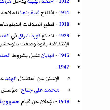
1912
-
أحمد الهيبة
يدخل
مراك
1914
- افتتاح
قناة بنما
للملاحة 
1918
- قطع العلاقات الدبلوماس
1929
- اندلاع
ثورة البراق
في
القد
الإنتفاضة بقوة وصفت بالوحشية
1945
-
اليابان
تقبل بشروط
الحلف
-
1947
الإعلان عن استقلال
الهند
عن
محمد علي جناح
-مؤسس د
1948
- الإعلان عن قيام
جمهورية 