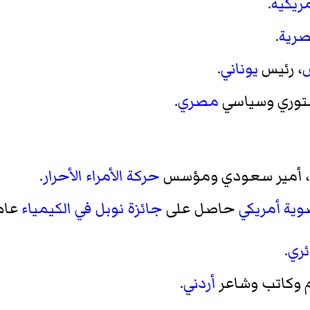
ريكية
.
رية
.
، رئيس
يوناني
.
ستوري وسياسي
مصري
.
، أمير سعودي ومؤسس
حركة الأمراء الأحرار
.
وية
أمريكي
حاصل على
جائزة نوبل في الكيمياء
عام
ئري
.
 وكاتب وشاعر
أردني
.