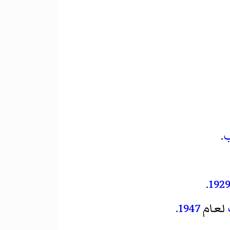
ب
.
.
192
لعام
1947
.