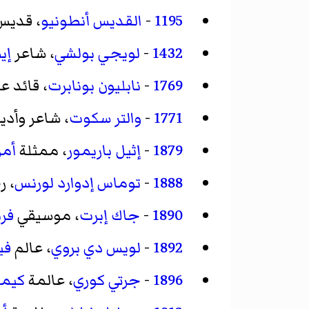
1195
-
القديس أنطونيو
، قدي
1432
-
لويجي بولشي
، شاعر
إي
1769
-
نابليون بونابرت
، قائد 
1771
-
والتر سكوت
، شاعر وأد
1879
-
إثيل باريمور
، ممثلة
أمر
1888
-
توماس إدوارد لورنس
، 
1890
-
جاك إبرت
، موسيقي
فر
1892
-
لويس دي بروي
، عالم
في
1896
-
جرتي كوري
، عالمة
كيمي