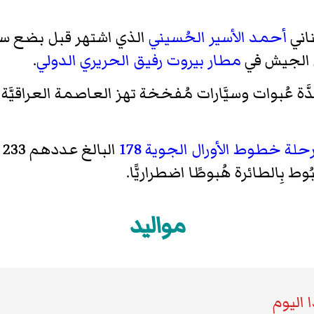
ناني
أحمد الأسير الحُسيني
الذي اشتهر قبل بضع س
ى الجيش في
مطار بيروت رفيق الحريري الدولي
.
ة عُبوات وسيَّارات مُفخخة تهز العاصمة العراقيَّة
حلة خطوط الأورال الجوية 178
البالغ عددهم 233 راكبًا بعد
وط بِالطائرة هُبوطًا اضطراريًّا.
مواليد
 اليوم