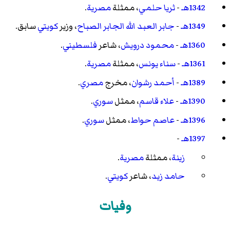
1342هـ
-
ثريا حلمي
، ممثلة
مصرية
.
1349هـ
-
جابر العبد الله الجابر الصباح
، وزير
كويتي
سابق.
1360هـ
-
محمود درويش
، شاعر
فلسطيني
.
1361هـ
-
سناء يونس
، ممثلة
مصرية
.
1389هـ
-
أحمد رشوان
، مخرج
مصري
.
1390هـ
-
علاء قاسم
، ممثل
سوري
.
1396هـ
-
عاصم حواط
، ممثل
سوري
.
1397هـ
-
زينة
، ممثلة
مصرية
.
حامد زيد
، شاعر
كويتي
.
وفيات