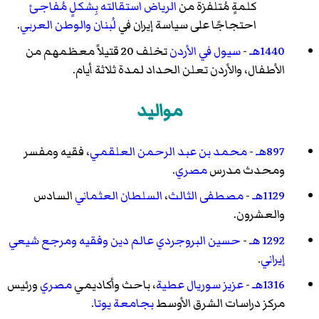
كلمةٍ مُتلفزة من
الرياض
استقالته بِشكلٍ مُفاجئ
احتجاجًا على سياسة إيران في
لُبنان
والوطن العربي
.
1440هـ
-
سيول في الأردن
تخلف 20 قتيلاً معظمهم من
الأطفال، والأردن تعلن الحداد لمدة ثلاثة أيام.
مواليد
897هـ
-
محمد بن عبد الرحمن العلقمي
، فقيه ومفسر
ومحدث مدرس
مصري
.
1129هـ
-
مصطفى الثالث
،
السلطان العثماني
السادس
والعشرون.
1292 هـ
-
حسين البروجردي
عالم دين
وفقيه
ومرجع
شيعي
إيراني
.
1316هـ
-
عزيز سوريال عطية
، باحث وأكاديمي
مصري
ورئيس
مركز دراسات الشرق الأوسط
بجامعة يوتا
.