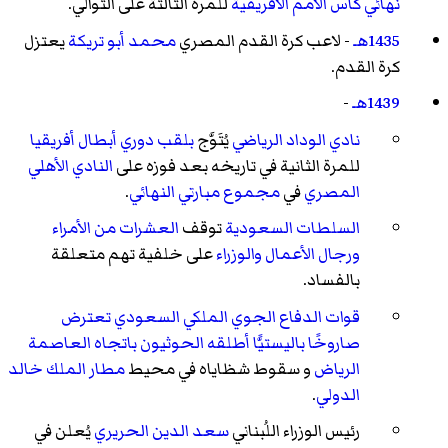
نهائي كأس الأمم الأفريقية
للمرة الثالثة على التوالي.
1435هـ
- لاعب كرة القدم المصري
محمد أبو تريكة
يعتزل
كرة القدم.
1439هـ
-
نادي الوداد الرياضي
يُتَوَّج
بلقب دوري أبطال أفريقيا
للمرة الثانية في تاريخه بعد فوزه على
النادي الأهلي
المصري
في
مجموع مبارتي النهائي
.
السلطات السعودية
توقف
العشرات من الأمراء
ورجال الأعمال والوزراء
على خلفية تهم متعلقة
بالفساد.
قوات الدفاع الجوي الملكي السعودي
تعترض
صاروخًا باليستيًّا أطلقه الحوثيون باتجاه العاصمة
الرياض
و سقوط شظاياه في محيط
مطار الملك خالد
الدولي
.
رئيس الوزراء اللُبناني
سعد الدين الحريري
يُعلن في