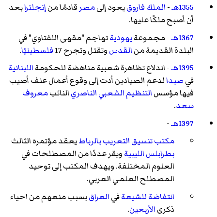
1355هـ
-
الملك فاروق
يعود إلى
مصر
قادمًا من
إنجلترا
بعد
أن أصبح ملكًا عليها.
1367هـ
- مجموعة
يهودية
تهاجم "مقهى اللفتاوي" في
البلدة القديمة من
القدس
وتقتل وتجرح 17
فلسطينيًا
.
1395هـ
- اندلاع تظاهرة شعبية مناهضة للحكومة
اللبنانية
في
صيدا
لدعم الصيادين أدت إلى وقوع أعمال عنف أصيب
فيها مؤسس
التنظيم الشعبي الناصري
النائب
معروف
سعد
.
1397هـ
-
مكتب تنسيق التعريب
بالرباط
يعقد مؤتمره الثالث
بطرابلس الليبية
ويقر عددًا من المصطلحات في
العلوم المختلفة. ويهدف المكتب إلى توحيد
المصطلح العلمي العربي.
انتفاضة
للشيعة
في
العراق
بسبب منعهم من احياء
ذكرى
الأربعين
.