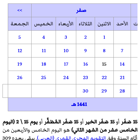
صفر
>>
بت
الأحد
الاثنين
الثلاثاء
الأربعاء
الخميس
الجمعة
5
4
3
2
1
12
11
10
9
8
7
19
18
17
16
15
14
26
25
24
23
22
21
30
29
28
1441 هـ
15 صَفَر
أو
15 صَفَر الخير
أو
15 صَفَر المُظفَّر
أو
يوم 15 \ 2 (اليوم
الخامس عشر من الشهر الثاني)
هو اليوم الخامس والأربعين من
أيَّام السنة وفق
التقويم الهجري القمري (العربي)
. يبقى بعده 309