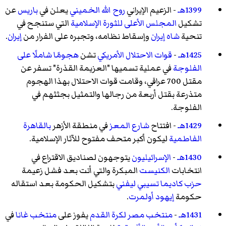
1399هـ
- الزعيم الإيراني
روح الله الخميني
يعلن في
باريس
عن
تشكيل
المجلس الأعلى للثورة الإسلامية
التي ستنجح في
تنحية
شاه إيران
وإسقاط نظامه، وتجبره على الفرار من
إيران
.
1425هـ
-
قوات الاحتلال الأمريكي
تشن
هجومًا شاملًا على
الفلوجة
في عملية تسميها "العزيمة القذرة" تسفر عن
مقتل 700 عراقي، وقامت قوات الاحتلال بهذا الهجوم
متذرعة بقتل أربعة من رجالها والتمثيل بجثثهم في
الفلوجة.
1429هـ
- افتتاح
شارع المعز
في منطقة الأزهر
بالقاهرة
الفاطمية
ليكون أكبر متحف مفتوح للآثار الإسلامية.
1430هـ
-
الإسرائيليون
يتوجهون لصناديق الاقتراع في
انتخابات
الكنيست
المبكرة والتي أتت بعد فشل زعيمة
حزب كاديما
تسيبي ليفني
بتشكيل الحكومة بعد استقاله
حكومة
إيهود أولمرت
.
1431هـ
-
منتخب مصر لكرة القدم
يفوز على
منتخب غانا
في