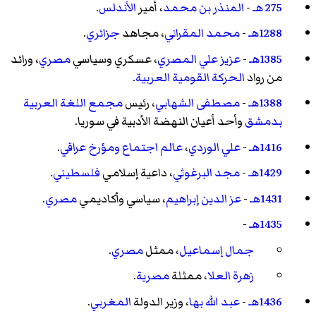
275 هـ
-
المنذر بن محمد
، أمير
الأندلس
.
1288هـ
-
محمد المقراني
، مجاهد
جزائري
.
1385هـ
-
عزيز علي المصري
، عسكري وسياسي
مصري
، ورائد
من رواد
الحركة القومية العربية
.
1388هـ
-
مصطفى الشهابي
، رئيس
مجمع اللغة العربية
بدمشق
وأحد أعيان النهضة الأدبية في سوريا.
1416هـ
-
علي الوردي
،
عالم اجتماع
ومؤرخ
عراقي
.
1429هـ
-
مجد البرغوثي
، داعية إسلامي
فلسطيني
.
1431هـ
-
عز الدين إبراهيم
، سياسي وأكاديمي
مصري
.
1435هـ
-
جمال إسماعيل
، ممثل
مصري
.
زهرة العلا
، ممثلة
مصرية
.
1436هـ
-
عبد الله بها
، وزير الدولة
المغربي
.