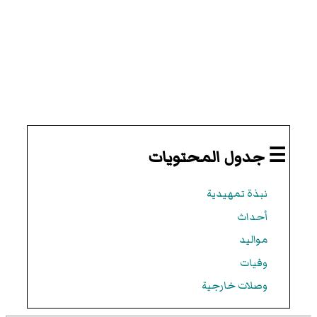
☰ جدول المحتويات
نبذة تمهيدية
أحداث
مواليد
وفيات
وصلات خارجية