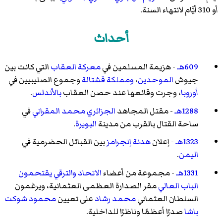
أو 310 أيَّام لانتهاء السنة.
أحداث
609هـ
- هزيمة المسلمين في
معركة العقاب
التي كانت بين
جيوش
الموحدين
،
ومملكة قشتالة
وجموع الصليبيين في
أوروبا
، وجرت وقائعها عند حصن العقاب
بالأندلس
.
1288هـ
- مقتل المجاهد
الجزائري
محمد المقراني
في
ساحة القتال بالقرب من مدينة
البويرة
.
1323هـ
- إعلان
هدنة إنجرامز
بين القبائل الحضرمية في
اليمن
.
1331هـ
- مجموعة من أعضاء
الاتحاد والترقي
يقتحمون
الباب العالي
مقر الصدارة العظمى العثمانية، ويرغمون
السلطان العثماني
محمد رشاد
على تعيين
محمود شوكت
باشا
صدرًا أعظمًا وناظرًا للداخلية.