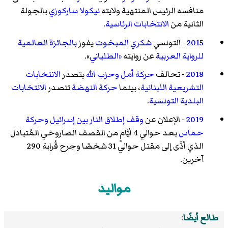
منافسه الرئيس المنتهية ولايته
نيكولا ساركوزي
بالجولة
الثانية من
الانتخابات الرئاسية
.
2015
- التونسي
شكري المبخوت
يفوز
بالجائزة العالمية
للرواية العربية
عن روايته
«الطلياني
».
2018
- تحالف
حركة أمل
وحزب الله
يتصدر
الانتخابات
التشريعية اللبنانية
، بينما
حركة النهضة
تتصدر
الانتخابات
البلدية التونسية
.
2019
- الإعلان عن
وقف إطلاق النار بين إسرائيل وحركة
حماس
بعد حوالي 4 أيَّامٍ من القصف الصاروخي المُتبادل
الذي أدَّى إلى مقتل حوالي 31 شخصًا وجرح قُرابة 290
آخرين.
مواليد
طالع أيضًا
: