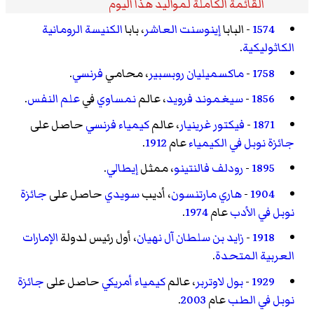
القائمة الكاملة لمواليد هذا اليوم
1574
- البابا
إينوسنت العاشر
، بابا
الكنيسة الرومانية
الكاثوليكية
.
1758
-
ماكسميليان روبسبير
، محامي
فرنسي
.
1856
-
سيغموند فرويد
، عالم
نمساوي
في
علم النفس
.
1871
-
فيكتور غرينيار
، عالم
كيمياء
فرنسي
حاصل على
جائزة نوبل في الكيمياء
عام
1912
.
1895
-
رودلف فالنتينو
، ممثل
إيطالي
.
1904
-
هاري مارتنسون
، أديب
سويدي
حاصل على
جائزة
نوبل في الأدب
عام
1974
.
1918
-
زايد بن سلطان آل نهيان
، أول رئيس لدولة
الإمارات
العربية المتحدة
.
1929
-
بول لاوتربر
، عالم
كيمياء
أمريكي
حاصل على
جائزة
نوبل في الطب
عام
2003
.