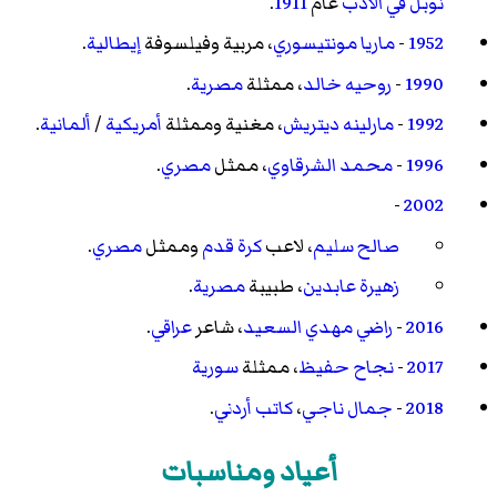
نوبل في الأدب
عام
1911
.
1952
-
ماريا مونتيسوري
، مربية وفيلسوفة
إيطالية
.
1990
-
روحيه خالد
، ممثلة
مصرية
.
1992
-
مارلينه ديتريش
، مغنية وممثلة
أمريكية
/
ألمانية
.
1996
-
محمد الشرقاوي
، ممثل
مصري
.
-
2002
صالح سليم
، لاعب
كرة قدم
وممثل
مصري
.
زهيرة عابدين
، طبيبة
مصرية
.
2016
-
راضي مهدي السعيد
، شاعر
عراقي
.
2017
-
نجاح حفيظ
، ممثلة
سورية
2018
-
جمال ناجي
،
كاتب
أردني
.
أعياد ومناسبات