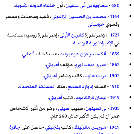
680
-
معاوية بن أبي سفيان
، أول
خلفاء الدولة الأموية
.
1164
-
محمد بن الحسين الزاغولي
، فقيه ومحدث ومفسر
ولغوي
خراساني
.
1727
- الإمبراطورة
كاثرين الأولى
، إمبراطورة روسيا السادسة
في
الإمبراطورية الروسية
.
1859
-
ألكسندر فون هومبولت
، مستكشف
ألماني
.
1862
-
هنري ديفد ثورو
، مؤلف
أمريكي
.
1902
-
بريت هارت
، كاتب وشاعر
أمريكي
.
1910
- الملك
إدوارد السابع
، ملك
المملكة المتحدة
.
1919
-
ليمان فرانك بوم
، كاتب
أمريكي
.
1933
-
لي تسينون
، طبيب
صيني
، وهو من أكبر الاشخاص
عمرا ان لم يكن الأكبر عاش 260 عام.
1949
-
موريس ماترلينك
، كاتب
بلجيكي
حاصل على
جائزة