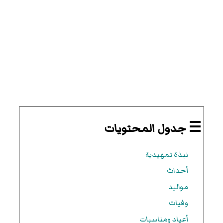
☰ جدول المحتويات
نبذة تمهيدية
أحداث
مواليد
وفيات
أعياد ومناسبات