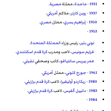
1931
-
ماجدة
، ممثلة
مصرية
.
1937
-
روبن كارتر
، ملاكم
أمريكي
.
1950
-
إبراهيم يسري
، ممثل
مصري
.
-
1953
توني بلير
، رئيس وزراء
المملكة المتحدة
.
غرايم سونيس
، لاعب ومدرب
كرة قدم
اسكتلندي
.
عمر بيريس سانتياغو
، كاتب وصحفي
تشيلي
.
1961
-
جورج كلوني
، ممثل
أمريكي
.
1980
-
ريكاردو أوليفيرا
، لاعب
كرة قدم
برازيلي
.
1983
-
دانييل ألفيس
، لاعب
كرة قدم
برازيلي
.
-
1984