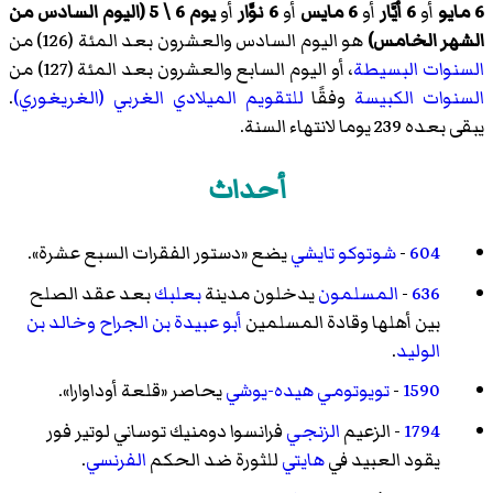
6 مايو
أو
6 أيَّار
أو
6 مايس
أو
6 نوَّار
أو
يوم 6 \ 5 (اليوم السادس من
الشهر الخامس)
هو اليوم السادس والعشرون بعد المئة (126) من
السنوات البسيطة
، أو اليوم السابع والعشرون بعد المئة (127) من
السنوات الكبيسة
وفقًا
للتقويم الميلادي الغربي (الغريغوري)
.
يبقى بعده 239 يوما لانتهاء السنة.
أحداث
604
-
شوتوكو تايشي
يضع «دستور الفقرات السبع عشرة».
636
-
المسلمون
يدخلون مدينة
بعلبك
بعد عقد الصلح
بين أهلها وقادة المسلمين
أبو عبيدة بن الجراح
وخالد بن
الوليد
.
1590
-
تويوتومي هيده-يوشي
يحاصر «قلعة أوداوارا».
1794
- الزعيم
الزنجي
فرانسوا دومنيك توساني لوتير فور
يقود العبيد في
هايتي
للثورة ضد الحكم
الفرنسي
.