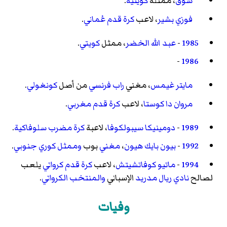
شوق
، ممثلة
كويتية
.
فوزي بشير
، لاعب
كرة قدم
عُماني
.
1985
-
عبد الله الخضر
، ممثل
كويتي
.
-
1986
مايتر غيمس
، مغني
راب
فرنسي
من أصل
كونغولي
.
مروان دا كوستا
، لاعب
كرة قدم
مغربي
.
1989
-
دومينيكا سيبولكوفا
، لاعبة
كرة مضرب
سلوفاكية
.
1992
-
بيون بايك هيون
،
مغني
بوب
وممثل
كوري جنوبي
.
1994
-
ماتيو كوفاتشيتش
، لاعب
كرة قدم
كرواتي
يلعب
لصالح
نادي ريال مدريد
الإسباني
والمنتخب الكرواتي
.
وفيات