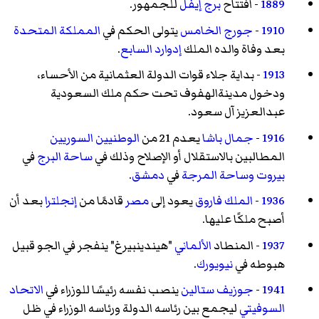
1889
- افتتاح
برج إيفل
للجمهور.
1910
-
جورج الخامس
يتولى الحكم في
المملكة المتحدة
بعد وفاة والده الملك
إدوارد السابع
.
1913
- بداية جلاء قوات الدولة العثمانية من الأحساء،
ودخول مدينةالهفوف تحت حكم ملك السعودية
عبدالعزيز آل سعود.
1916
-
جمال باشا
يعدم 21 من
الوطنيين السوريين
المطالبين بالاستقلال أو الإصلاح وذلك في
ساحة البرج
في
بيروت
وساحة المرجة
في
دمشق
.
1936
-
الملك فاروق
يعود إلى
مصر
قادمًا من
إنجلترا
بعد أن
أصبح ملكًا عليها.
1937
- المنطاد
الألماني
"هيندينبيرغ" ينفجر في الجو قبيل
هبوطه في
نيويورك
.
1941
-
جوزيف ستالين
ينصب نفسه رئيسًا للوزراء في
الاتحاد
السوفيتي
ليجمع بين رئاسه الدولة ورئاسه الوزراء في ظل