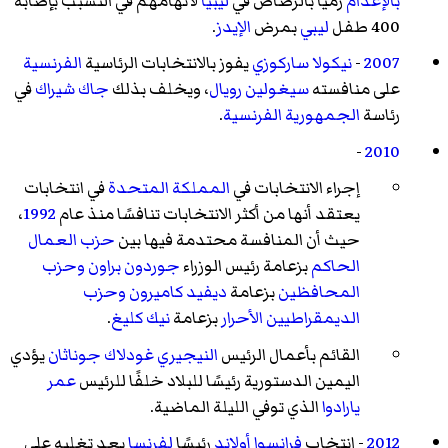
بالإعدام
رميًا بالرصاص في
ليبيا
لاتهامهم في التسبب بإصابة
400 طفل
ليبي
بمرض
الإيدز
.
2007
-
نيكولا ساركوزي
يفوز بالانتخابات الرئاسية
الفرنسية
على منافسته
سيغولين رويال
، ويخلف بذلك
جاك شيراك
في
رئاسة
الجمهورية الفرنسية
.
-
2010
إجراء الانتخابات في
المملكة المتحدة
في انتخابات
يعتقد أنها من أكثر الانتخابات تنافسًا منذ عام
1992
،
حيث أن المنافسة محتدمة فيها بين
حزب العمال
الحاكم
بزعامة رئيس الوزراء
جوردون براون
وحزب
المحافظين
بزعامة
ديفيد كاميرون
وحزب
الديمقراطيين الأحرار
بزعامة
نيك كليغ
.
القائم بأعمال الرئيس
النيجيري
غودلاك جوناثان
يؤدي
اليمين الدستورية رئيسًا للبلاد خلفًا للرئيس
عمر
يارادوا
الذي توفي الليلة الماضية.
2012
- انتخاب
فرانسوا أولاند
رئيسًا
لفرنسا
بعد تغلبه على