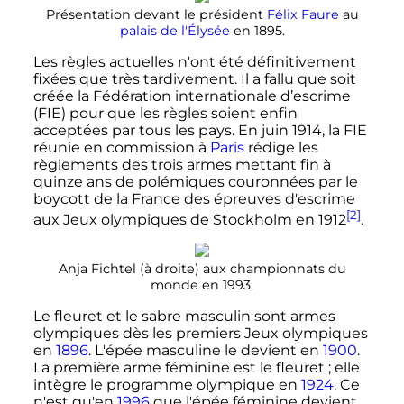
Présentation devant le président
Félix Faure
au
palais de l'Élysée
en 1895.
Les règles actuelles n'ont été définitivement
fixées que très tardivement. Il a fallu que soit
créée la Fédération internationale d’escrime
(FIE) pour que les règles soient enfin
acceptées par tous les pays. En juin 1914, la FIE
réunie en commission à
Paris
rédige les
règlements des trois armes mettant fin à
quinze ans de polémiques couronnées par le
boycott de la France des épreuves d'escrime
[2]
aux Jeux olympiques de Stockholm en 1912
.
Anja Fichtel (à droite) aux championnats du
monde en 1993.
Le fleuret et le sabre masculin sont armes
olympiques dès les premiers Jeux olympiques
en
1896
. L'épée masculine le devient en
1900
.
La première arme féminine est le fleuret
; elle
intègre le programme olympique en
1924
. Ce
n'est qu'en
1996
que l'épée féminine devient