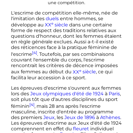
une compétition.
L'escrime de compétition elle-même, née de
l'imitation des
duels
entre hommes, se
e
développe au
XX
siècle
dans une certaine
forme de respect des traditions relatives aux
questions d'honneur, dont les femmes étaient
en règle générale exclues. Aussi a-t-il existé
des réticences face à la pratique féminine de
[4]
l'escrime
. Toutefois, par ses combinaisons
couvrant l'ensemble du corps, l'escrime
rencontrait les critères de décence imposées
e
aux femmes au début du
XX
siècle
, ce qui
facilita leur accession à ce sport.
Les épreuves d'escrime s'ouvrent aux femmes
lors des
Jeux olympiques d'été de 1924
à
Paris
,
soit plus tôt que d'autres disciplines du sport
[4]
féminin
, mais 28 ans après l'escrime
masculine, inscrite d'entrée au programme
des premiers
Jeux
, les
Jeux de 1896
à
Athènes
.
Les épreuves d'escrime aux Jeux d'été de 1924
comprennent en effet du
fleuret
individuel