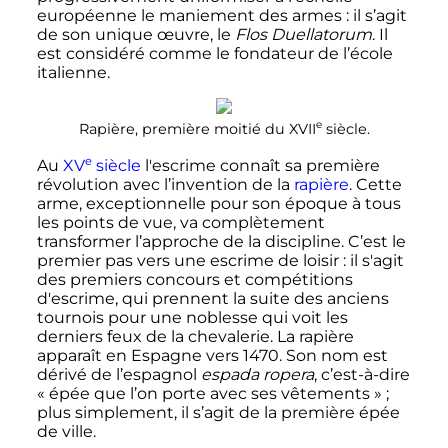
européenne le maniement des armes
: il s’agit
de son unique œuvre, le
Flos Duellatorum
. Il
est considéré comme le fondateur de l’école
italienne.
e
Rapière, première moitié du
XVII
siècle
.
e
Au
XV
siècle
l'escrime connaît sa première
révolution avec l’invention de la
rapière
. Cette
arme, exceptionnelle pour son époque à tous
les points de vue, va complètement
transformer l’approche de la discipline. C’est le
premier pas vers une escrime de loisir
: il s'agit
des premiers concours et compétitions
d'escrime, qui prennent la suite des anciens
tournois pour une noblesse qui voit les
derniers feux de la chevalerie. La rapière
apparaît en Espagne vers 1470. Son nom est
dérivé de l’espagnol
espada ropera
, c’est-à-dire
«
épée que l’on porte avec ses vêtements
»
;
plus simplement, il s’agit de la première épée
de ville.