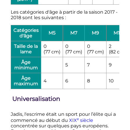
Les catégories d'âge à partir de la saison 2017 -
2018 sont les suivantes
:
Catégories
M5
M7
M9
M11
d'âge
Taille de la
0
0
0
2
lame
(
77
cm
)
(
77
cm
)
(
77
cm
)
(
82
cm
)
Âge
5
7
9
minimum
Âge
4
6
8
10
maximum
Universalisation
Jadis, l'escrime était un sport pour l’élite qui a
e
commencé au début du
XIX
siècle
concentrée sur quelques pays européens.