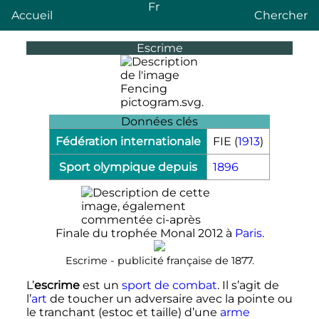
Fr
Accueil
Chercher
Escrime
Données clés
Fédération internationale
FIE (
1913
)
Sport olympique depuis
1896
Finale du trophée Monal 2012 à
Paris
.
Escrime - publicité française de 1877.
L’
escrime
est un
sport de combat
. Il s’agit de
l’
art
de toucher un adversaire avec la pointe ou
le tranchant (estoc et taille) d’une
arme