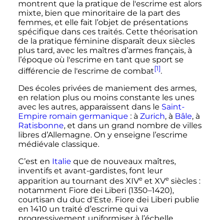
montrent que la pratique de l'escrime est alors
mixte, bien que minoritaire de la part des
femmes, et elle fait l’objet de présentations
spécifique dans ces traités. Cette théorisation
de la pratique féminine disparaît deux siècles
plus tard, avec les maîtres d’armes français, à
l’époque où l'escrime en tant que sport se
[1]
différencie de l'escrime de combat
.
Des écoles privées de maniement des armes,
en relation plus ou moins constante les unes
avec les autres, apparaissent dans le
Saint-
Empire romain germanique
: à
Zurich
, à
Bâle
, à
Ratisbonne
, et dans un grand nombre de villes
libres d’Allemagne. On y enseigne l’escrime
médiévale classique.
C’est en
Italie
que de nouveaux maîtres,
inventifs et avant-gardistes, font leur
e
e
apparition au tournant des
XIV
et
XV
siècles
:
notamment Fiore dei Liberi (1350–1420),
courtisan du duc d'Este. Fiore dei Liberi publie
en 1410 un traité d’escrime qui va
progressivement uniformiser à l’échelle