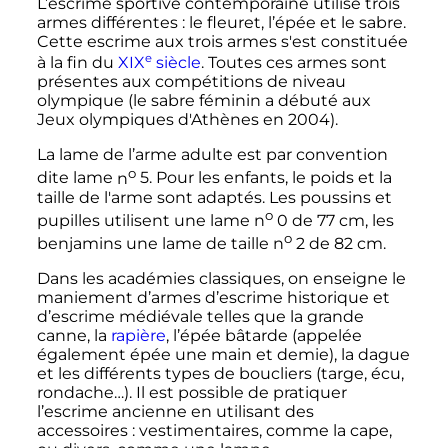
L’escrime sportive contemporaine utilise trois
armes différentes
: le fleuret, l’épée et le sabre.
Cette escrime aux trois armes s'est constituée
e
à la fin du
XIX
siècle
. Toutes ces armes sont
présentes aux compétitions de niveau
olympique (le sabre féminin a débuté aux
Jeux olympiques d'Athènes en 2004).
La lame de l’arme adulte est par convention
o
dite lame
n
5. Pour les enfants, le poids et la
taille de l'arme sont adaptés. Les poussins et
o
pupilles utilisent une lame
n
0 de
77
cm
, les
o
benjamins une lame de taille
n
2 de
82
cm
.
Dans les académies classiques, on enseigne le
maniement d’armes d’escrime historique et
d’escrime médiévale telles que la grande
canne, la
rapière
, l’épée bâtarde (appelée
également épée une main et demie), la dague
et les différents types de boucliers (targe, écu,
rondache…). Il est possible de pratiquer
l’escrime ancienne en utilisant des
accessoires
: vestimentaires, comme la cape,