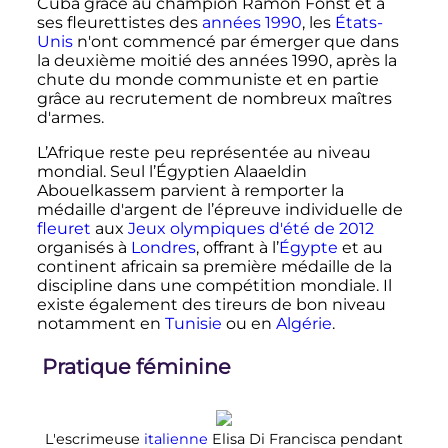
Cuba grâce au champion Ramón Fonst et à
ses fleurettistes des
années 1990
, les
États-
Unis
n'ont commencé par émerger que dans
la deuxième moitié des années 1990, après la
chute du monde communiste et en partie
grâce au recrutement de nombreux maîtres
d'armes.
L’Afrique reste peu représentée au niveau
mondial. Seul l’Égyptien Alaaeldin
Abouelkassem parvient à remporter la
médaille d'argent de l’épreuve individuelle de
fleuret
aux
Jeux olympiques d'été de 2012
organisés à
Londres
, offrant à l’
Égypte
et au
continent africain sa première médaille de la
discipline dans une compétition mondiale. Il
existe également des tireurs de bon niveau
notamment en
Tunisie
ou en
Algérie
.
Pratique féminine
L'escrimeuse
italienne
Elisa Di Francisca pendant