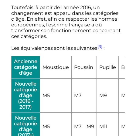
Toutefois, à partir de l'année 2016, un
changement est apparu dans les catégories
d'âge. En effet, afin de respecter les normes
européennes, l'escrime française a dû
transformer son fonctionnement concernant
ces catégories.
[3]
Les équivalences sont les suivantes
:
Ancienne
catégorie
Moustique
Poussin
Pupille
Benja
d'âge
Nouvelle
catégorie
d'âge
M5
M7
M9
M11
(2016 -
2017)
Nouvelle
catégorie
M5
M7
M9
M11
M13
d'âge
(2017+)