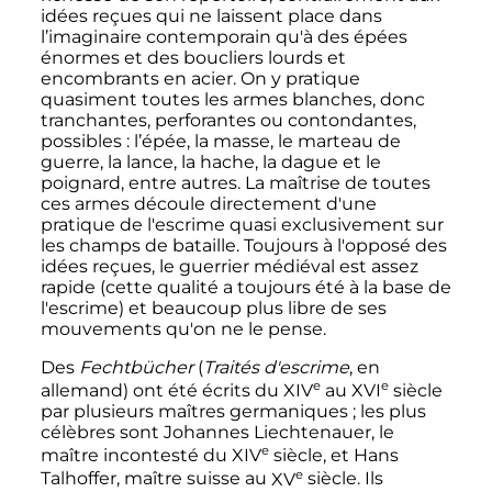
idées reçues qui ne laissent place dans
l’imaginaire contemporain qu'à des épées
énormes et des boucliers lourds et
encombrants en acier. On y pratique
quasiment toutes les armes blanches, donc
tranchantes, perforantes ou contondantes,
possibles
: l’épée, la masse, le marteau de
guerre, la lance, la hache, la dague et le
poignard, entre autres. La maîtrise de toutes
ces armes découle directement d'une
pratique de l'escrime quasi exclusivement sur
les champs de bataille. Toujours à l'opposé des
idées reçues, le guerrier médiéval est assez
rapide (cette qualité a toujours été à la base de
l'escrime) et beaucoup plus libre de ses
mouvements qu'on ne le pense.
Des
Fechtbücher
(
Traités d'escrime
, en
e
e
allemand) ont été écrits du
XIV
au
XVI
siècle
par plusieurs maîtres germaniques
; les plus
célèbres sont Johannes Liechtenauer, le
e
maître incontesté du
XIV
siècle
, et Hans
e
Talhoffer, maître suisse au
XV
siècle
. Ils