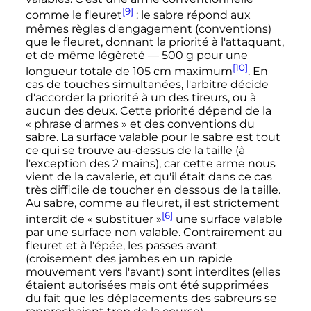
[9]
comme le fleuret
: le sabre répond aux
mêmes règles d'engagement (conventions)
que le fleuret, donnant la priorité à l'attaquant,
et de même légèreté —
500
g
pour une
[10]
longueur totale de
105
cm
maximum
. En
cas de touches simultanées, l'arbitre décide
d'accorder la priorité à un des tireurs, ou à
aucun des deux. Cette priorité dépend de la
«
phrase d'armes
» et des conventions du
sabre. La surface valable pour le sabre est tout
ce qui se trouve au-dessus de la taille (à
l'exception des 2 mains), car cette arme nous
vient de la cavalerie, et qu'il était dans ce cas
très difficile de toucher en dessous de la taille.
Au sabre, comme au fleuret, il est strictement
[6]
interdit de «
substituer
»
une surface valable
par une surface non valable. Contrairement au
fleuret et à l'épée, les passes avant
(croisement des jambes en un rapide
mouvement vers l'avant) sont interdites (elles
étaient autorisées mais ont été supprimées
du fait que les déplacements des sabreurs se