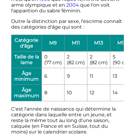
arme olympique et en
2004
que l'on voit
l'apparition du sabre féminin.
Outre la distinction par sexe, l'escrime connaît
des catégories d'âge qui sont
:
Catégorie
M9
M11
M13
M15
d'âge
Taille de la
0
2
2
5
lame
(
77
cm
)
(
82
cm
)
(
82
cm
)
(
90
cm
)
Âge
6
9
11
13
minimum
Âge
8
10
12
14
maximum
C'est l'année de naissance qui détermine la
catégorie dans laquelle entre un jeune, et
reste la même tout au long d'une saison,
calquée (en France et en Suisse, tout du
moins) sur le calendrier scolaire.