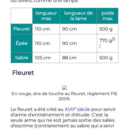
ou divers, comme une lampe.
longueur
longueur de
poids
max
la lame
max
Fleuret
110
cm
90
cm
500
g
[5
770
g
Épée
110
cm
90
cm
]
Sabre
105
cm
88
cm
500
g
Fleuret
En rouge, aire de touche au fleuret, règlement FIE
2009.
e
Le fleuret a été créé au
XVII
siècle
pour servir
d'arme d'entraînement et d'étude. C'est la
seule arme qui ne soit jamais sortie des salles
d'escrime (contrairement au sabre qui a servi