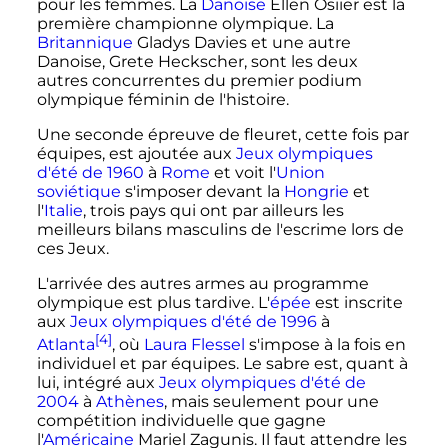
pour les femmes. La
Danoise
Ellen Osiier est la
première championne olympique. La
Britannique
Gladys Davies et une autre
Danoise, Grete Heckscher, sont les deux
autres concurrentes du premier podium
olympique féminin de l'histoire.
Une seconde épreuve de fleuret, cette fois par
équipes, est ajoutée aux
Jeux olympiques
d'été de 1960
à
Rome
et voit l'
Union
soviétique
s'imposer devant la
Hongrie
et
l'
Italie
, trois pays qui ont par ailleurs les
meilleurs bilans masculins de l'escrime lors de
ces Jeux.
L'arrivée des autres armes au programme
olympique est plus tardive. L'
épée
est inscrite
aux
Jeux olympiques d'été de 1996
à
[4]
Atlanta
, où
Laura Flessel
s'impose à la fois en
individuel et par équipes. Le sabre est, quant à
lui, intégré aux
Jeux olympiques d'été de
2004
à
Athènes
, mais seulement pour une
compétition individuelle que gagne
l'
Américaine
Mariel Zagunis. Il faut attendre les