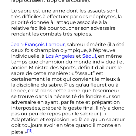
rapprochaient trop de la course).
Le sabre est une arme dont les assauts sont
très difficiles à effectuer par des néophytes, la
priorité donnée à l'attaque associée à la
relative facilité pour toucher son adversaire
rendant les combats très rapides.
Jean-François Lamour
, sabreur émérite (il a été
deux fois champion olympique, à l'épreuve
individuelle, à
Los Angeles
et
Séoul
, en même
temps que champion du monde individuel) et
ancien Ministre des Sports, définit d'ailleurs le
sabre de cette manière
: «
“Assaut” est
certainement le mot qui convient le mieux à
la discipline du sabre. Plus qu'au fleuret ou à
l'épée, c'est dans cette arme que l'escrimeur
se trouve dans la nécessité de fondre sur son
adversaire en ayant, par feinte et préparation
interposées, préparé le geste final. Il n'y a donc
pas ou peu de repos pour le sabreur (…)
Adaptation et explosion, voilà ce qu'un sabreur
doit toujours avoir en tête quand il monte en
[11]
piste
»
.