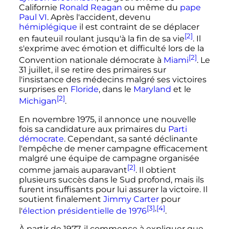
Californie
Ronald Reagan
ou même du
pape
Paul VI
. Après l'accident, devenu
hémiplégique
il est contraint de se déplacer
[2]
en fauteuil roulant jusqu'à la fin de sa vie
. Il
s'exprime avec émotion et difficulté lors de la
[2]
Convention nationale démocrate à
Miami
. Le
31 juillet
, il se retire des primaires sur
l'insistance des médecins malgré ses victoires
surprises en
Floride
, dans le
Maryland
et le
[2]
Michigan
.
En novembre 1975, il annonce une nouvelle
fois sa candidature aux primaires du
Parti
démocrate
. Cependant, sa santé déclinante
l'empêche de mener campagne efficacement
malgré une équipe de campagne organisée
[2]
comme jamais auparavant
. Il obtient
plusieurs succès dans le Sud profond, mais ils
furent insuffisants pour lui assurer la victoire. Il
soutient finalement
Jimmy Carter
pour
[3]
,
[4]
l'
élection présidentielle de 1976
.
À partir de 1977, il commence à expliquer que