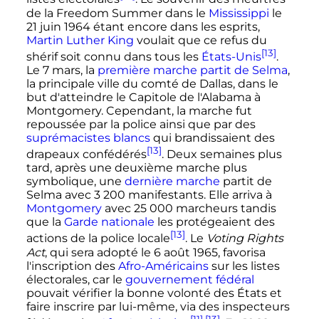
de la Freedom Summer dans le
Mississippi
le
21 juin 1964
étant encore dans les esprits,
Martin Luther King
voulait que ce refus du
[13]
shérif soit connu dans tous les
États-Unis
.
Le
7 mars
, la
première marche partit de Selma
,
la principale ville du comté de Dallas, dans le
but d'atteindre le Capitole de l'Alabama à
Montgomery. Cependant, la marche fut
repoussée par la police ainsi que par des
suprémacistes blancs
qui brandissaient des
[13]
drapeaux confédérés
. Deux semaines plus
tard, après une deuxième marche plus
symbolique, une
dernière marche
partit de
Selma avec
3 200
manifestants. Elle arriva à
Montgomery
avec
25 000
marcheurs tandis
que la
Garde nationale
les protégeaient des
[13]
actions de la police locale
. Le
Voting Rights
Act
, qui sera adopté le
6 août 1965
, favorisa
l'inscription des
Afro-Américains
sur les listes
électorales, car le
gouvernement fédéral
pouvait vérifier la bonne volonté des États et
faire inscrire par lui-même, via des inspecteurs
[11]
,
[13]