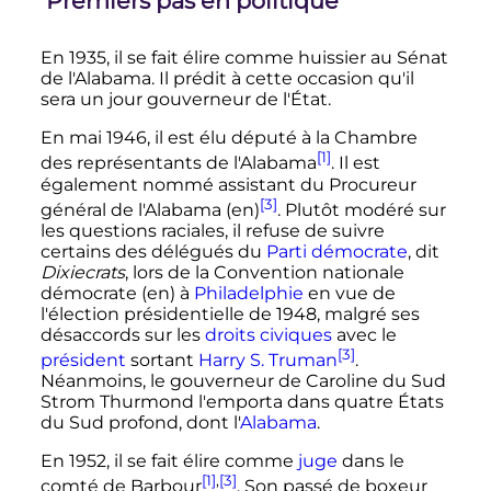
Premiers pas en politique
En 1935, il se fait élire comme huissier au Sénat
de l'Alabama. Il prédit à cette occasion qu'il
sera un jour gouverneur de l'État.
En mai 1946, il est élu député à la Chambre
[1]
des représentants de l'Alabama
. Il est
également nommé assistant du Procureur
[3]
général de l'Alabama
(en)
. Plutôt modéré sur
les questions raciales, il refuse de suivre
certains des délégués du
Parti démocrate
, dit
Dixiecrats
, lors de la Convention nationale
démocrate
(en)
à
Philadelphie
en vue de
l'élection présidentielle de 1948, malgré ses
désaccords sur les
droits civiques
avec le
[3]
président
sortant
Harry S. Truman
.
Néanmoins, le gouverneur de Caroline du Sud
Strom Thurmond l'emporta dans quatre États
du Sud profond, dont l'
Alabama
.
En 1952, il se fait élire comme
juge
dans le
[1]
,
[3]
comté de Barbour
. Son passé de boxeur