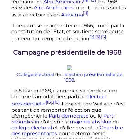
fédéraux, les
Afro-Américains
. En 1968,
53
% des
Afro-Américains
furent inscrits sur les
[11]
listes électorales en
Alabama
.
Il ne peut se représenter en 1966, limité par la
constitution de l'État, et soutient son épouse
[2]
,
[3]
,
[5]
Lurleen, qui remporte l'élection
.
Campagne présidentielle de 1968
Collège électoral
de l'
élection présidentielle de
1968
.
Le
8 février 1968
, il annonce sa candidature
comme candidat tiers parti à l'
élection
[15]
,
[16]
présidentielle
. L'objectif de Wallace n'est
pas tant de remporter l'élection que
d'empêcher le
Parti démocrate
ou le
Parti
républicain
d'obtenir la
majorité absolue
du
collège électoral
et d'aller devant la
Chambre
des représentants
pour déterminer le