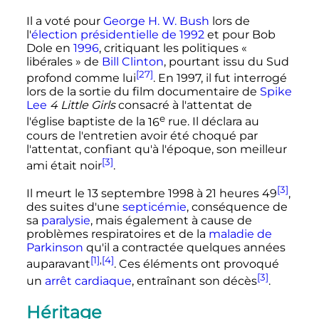
Il a voté pour
George H. W. Bush
lors de
l'
élection présidentielle de 1992
et pour Bob
Dole en
1996
, critiquant les politiques
«
libérales »
de
Bill Clinton
, pourtant issu du Sud
[27]
profond comme lui
. En 1997, il fut interrogé
lors de la sortie du film documentaire de
Spike
Lee
4 Little Girls
consacré à l'attentat de
e
l'église baptiste de la
16
rue. Il déclara au
cours de l'entretien avoir été choqué par
l'attentat, confiant qu'à l'époque, son meilleur
[3]
ami était noir
.
[3]
Il meurt le
13 septembre 1998
à 21 heures 49
,
des suites d'une
septicémie
, conséquence de
sa
paralysie
, mais également à cause de
problèmes respiratoires et de la
maladie de
Parkinson
qu'il a contractée quelques années
[1]
,
[4]
auparavant
. Ces éléments ont provoqué
[3]
un
arrêt cardiaque
, entraînant son décès
.
Héritage