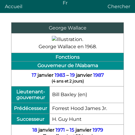
Fr
Accueil
Chercher
George Wallace
George Wallace en 1968.
Fonctions
Gouverneur de l'Alabama
17
janvier
1983
–
19
janvier
1987
(
4 ans et 2 jours
)
Lieutenant-
Bill Baxley
(en)
gouverneur
Prédécesseur
Forrest Hood James Jr.
Successeur
H. Guy Hunt
18
janvier
1971
–
15
janvier
1979