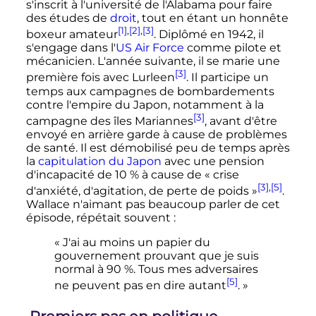
s'inscrit à l'université de l'Alabama pour faire
des études de
droit
, tout en étant un honnête
[1]
,
[2]
,
[3]
boxeur amateur
. Diplômé en 1942, il
s'engage dans l'
US Air Force
comme pilote et
mécanicien. L'année suivante, il se marie une
[3]
première fois avec Lurleen
. Il participe un
temps aux campagnes de bombardements
contre l'empire du Japon, notamment à la
[3]
campagne des îles Mariannes
, avant d'être
envoyé en arrière garde à cause de problèmes
de santé. Il est démobilisé peu de temps après
la
capitulation du Japon
avec une pension
d'incapacité de 10
% à cause de
« crise
[3]
,
[5]
d'anxiété, d'agitation, de perte de poids »
.
Wallace n'aimant pas beaucoup parler de cet
épisode, répétait souvent
:
« J'ai au moins un papier du
gouvernement prouvant que je suis
normal à 90 %. Tous mes adversaires
[5]
ne peuvent pas en dire autant
. »