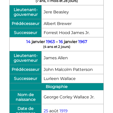
(
7 ans, 11 mois et 28 jours
)
Lieutenant-
Jere Beasley
gouverneur
Prédécesseur
Albert Brewer
Successeur
Forrest Hood James Jr.
14
janvier
1963
–
16
janvier
1967
(
4 ans et 2 jours
)
Lieutenant-
James Allen
gouverneur
Prédécesseur
John Malcolm Patterson
Successeur
Lurleen Wallace
Biographie
Nom de
George Corley Wallace Jr.
naissance
Date de
25
août
1919