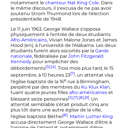
notamment le
chanteur
Nat King Cole
. Dans
le même discours, il s'excusa de ne pas avoir
soutenu Strom Thurmond lors de l'élection
présidentielle de 1948.
Le
11 juin 1963
, George Wallace s'opposa
physiquement à l'entrée de deux étudiants
Afro-Américains
, Vivian Malone Jones et James
Hood
(en)
, à l'université de l'Alabama. Les deux
étudiants furent alors escortés par la
Garde
nationale
, fédéralisée par
John Fitzgerald
Kennedy
pour empêcher des
[3]
,
[4]
débordements
. Trois mois plus tard, le
15
[7]
septembre
, à 10 heures 23
, un attentat visa
e
l'église baptiste de la 16
rue à Birmingham,
perpétré par des membres du
Ku Klux Klan
,
tuant quatre jeunes filles
afro-américaines
et
[3]
,
[7]
,
[8]
,
[9]
blessant seize personnes
. Un
attentat semblable s'était produit cinq ans
plus tôt dans une autre église de la ville,
[8]
l'église baptiste Béthel
.
Martin Luther King
accusa directement George Wallace d'être à
l'origine de l'attentat, notamment d'être