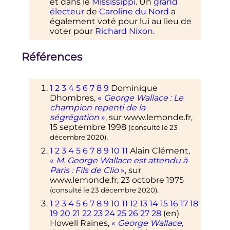
et dans le
Mississippi
. Un
grand
électeur
de
Caroline du Nord
a
également voté pour lui au lieu de
voter pour
Richard Nixon
.
Références
1
2
3
4
5
6
7
8
9
Dominique
Dhombres,
«
George Wallace
: Le
champion repenti de la
ségrégation
»
, sur
www.lemonde.fr
,
15 septembre 1998
(consulté le
23
.
décembre 2020
)
1
2
3
4
5
6
7
8
9
10
11
Alain Clément,
«
M. George Wallace est attendu à
Paris
: Fils de Clio
»
, sur
www.lemonde.fr
,
23 octobre 1975
.
(consulté le
23 décembre 2020
)
1
2
3
4
5
6
7
8
9
10
11
12
13
14
15
16
17
18
19
20
21
22
23
24
25
26
27
28
(en)
Howell Raines,
«
George Wallace,