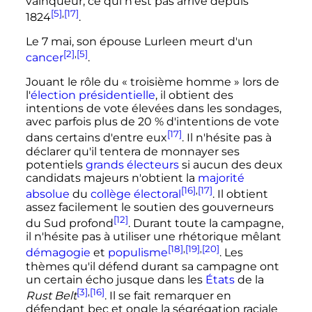
vainqueur, ce qui n'est pas arrivé depuis
[5]
,
[17]
1824
.
Le
7 mai
, son épouse Lurleen meurt d'un
[2]
,
[5]
cancer
.
Jouant le rôle du
« troisième homme »
lors de
l'
élection présidentielle
, il obtient des
intentions de vote élevées dans les sondages,
avec parfois plus de 20
% d'intentions de vote
[17]
dans certains d'entre eux
. Il n'hésite pas à
déclarer qu'il tentera de monnayer ses
potentiels
grands électeurs
si aucun des deux
candidats majeurs n'obtient la
majorité
[16]
,
[17]
absolue
du
collège électoral
. Il obtient
assez facilement le soutien des gouverneurs
[12]
du Sud profond
. Durant toute la campagne,
il n'hésite pas à utiliser une rhétorique mêlant
[18]
,
[19]
,
[20]
démagogie
et
populisme
. Les
thèmes qu'il défend durant sa campagne ont
un certain écho jusque dans les
États
de la
[3]
,
[16]
Rust Belt
. Il se fait remarquer en
défendant bec et ongle la ségrégation raciale