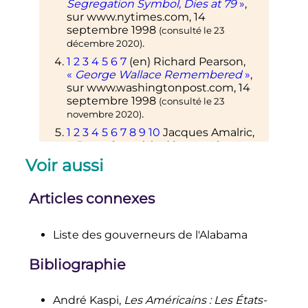
Segregation Symbol, Dies at 79
»
,
sur
www.nytimes.com
,
14
septembre 1998
(consulté le
23
.
décembre 2020
)
1
2
3
4
5
6
7
(en)
Richard Pearson,
«
George Wallace Remembered
»
,
sur
www.washingtonpost.com
,
14
septembre 1998
(consulté le
23
.
novembre 2020
)
1
2
3
4
5
6
7
8
9
10
Jacques Amalric,
«
Du racisme à la démagogie
»
, sur
www.lemonde.fr
,
17 mai 1972
Voir aussi
.
(consulté le
23 décembre 2020
)
↑
(en)
«
Race Details
»
, sur
Articles connexes
www.ourcampaigns.com
(consulté le
.
23 novembre 2020
)
Liste des gouverneurs de l'Alabama
1
2
3
La Croix
,
30 avril 2001
, p. 23.
1
2
3
4
Pierre Jovanovic,
«
En 1963,
Bibliographie
une bombe explose dans une
église de Birmingham
»
, sur
www.la-
croix.com
,
25 juin 2015
(consulté le
23
André Kaspi,
Les Américains : Les États-
.
décembre 2020
)