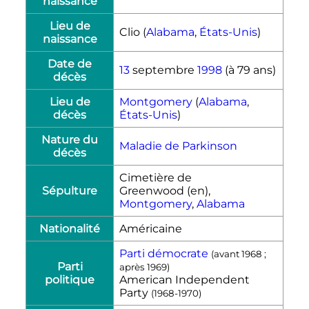
naissance
Lieu de
Clio (
Alabama
,
États-Unis
)
naissance
Date de
13
septembre
1998
(à 79 ans)
décès
Lieu de
Montgomery
(
Alabama
,
décès
États-Unis
)
Nature du
Maladie de Parkinson
décès
Cimetière de
Sépulture
Greenwood
(en)
,
Montgomery
,
Alabama
Nationalité
Américaine
Parti démocrate
(avant 1968 ;
Parti
après 1969)
politique
American Independent
Party
(1968-1970)