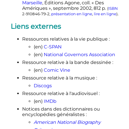
.
(consulté le
23 décembre 2020
)
Marseille
, Éditions Agone,
coll.
« Des
Amériques »,
septembre 2002
, 812
p.
(
ISBN
↑
André Kaspi 2014
,
p.
146.
.
2-910846-79-2
,
présentation en ligne
,
lire en ligne
)
↑
Reuters
(
trad.
AFP
),
«
M. George
Wallace, ex-gouverneur raciste de
Liens externes
l'Alabama, annonce sa candidature "
indépendante " à la présidence.
»
,
Ressources relatives à la vie publique
:
sur
lemonde.fr
,
10 février 1968
.
(consulté le
31 décembre 2019
)
(en)
C-SPAN
1
2
3
André Kaspi 2014
,
p.
222.
(en)
National Governors Association
1
2
3
Jacques Amalric,
«
Le " rêve " du
Ressource relative à la bande dessinée
:
troisième homme
»
, sur
(en)
Comic Vine
www.lemonde.fr
,
19 septembre 1968
.
(consulté le
23 décembre 2020
)
Ressource relative à la musique
:
1
2
3
4
Jamelle Bouie (
trad.
Felix de
Discogs
Montety),
«
Trump a ressuscité ce
Ressource relative à l'audiovisuel
:
qu'il y a de plus odieux dans la vie
politique américaine
»
, sur
(en)
IMDb
www.slate.fr
,
4 juin 2018
(consulté le
31
Notices dans des dictionnaires ou
.
décembre 2019
)
encyclopédies généralistes
:
↑
Nicolas Lebourg,
«
Britain First
»
,
American National Biography
sur
www.slate.fr
,
17 juin 2016
(consulté