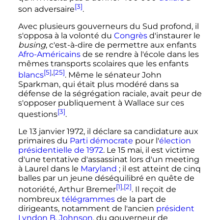
[3]
son adversaire
.
Avec plusieurs gouverneurs du Sud profond, il
s'opposa à la volonté du
Congrès
d'instaurer le
busing
, c'est-à-dire de permettre aux enfants
Afro-Américains
de se rendre à l'école dans les
mêmes transports scolaires que les enfants
[5]
,
[25]
blancs
. Même le sénateur John
Sparkman, qui était plus modéré dans sa
défense de la ségrégation raciale, avait peur de
s'opposer publiquement à Wallace sur ces
[3]
questions
.
Le
13 janvier 1972
, il déclare sa candidature aux
primaires du
Parti démocrate
pour l'
élection
présidentielle de 1972
. Le
15 mai
, il est victime
d'une tentative d'assassinat lors d'un meeting
à Laurel dans le
Maryland
; il est atteint de cinq
balles par un jeune déséquilibré en quête de
[1]
,
[2]
notoriété, Arthur Bremer
. Il reçoit de
nombreux
télégrammes
de la part de
dirigeants, notamment de l'ancien
président
Lyndon B. Johnson
, du gouverneur de