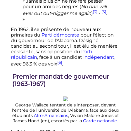
« Jamais plus on ne me fera passer
pour un ami des nègres (
No one will
[3]
[5]
ever out out-nigger me again
)
-
.
»
En 1962, il se présente de nouveau aux
primaires du
Parti démocrate
pour l'élection
du gouverneur de l'Alabama. Désigné
candidat au second tour, il est élu de manière
écrasante, sans opposition du
Parti
républicain
, face à un candidat
indépendant
,
[6]
avec 96,3
% des voix
.
Premier mandat de gouverneur
(1963-1967)
George Wallace tentant de s'interposer, devant
l'entrée de l'université de l'Alabama, face aux deux
étudiants
Afro-Américains
, Vivian Malone Jones et
James Hood
(en)
, escortés par la
Garde nationale
.
e