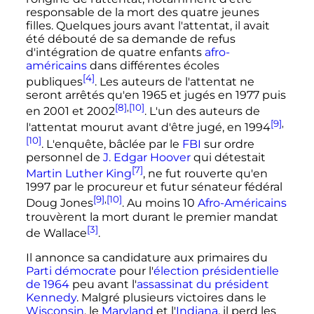
responsable de la mort des quatre jeunes
filles. Quelques jours avant l'attentat, il avait
été débouté de sa demande de refus
d'intégration de quatre enfants
afro-
américains
dans différentes écoles
[4]
publiques
. Les auteurs de l'attentat ne
seront arrêtés qu'en 1965 et jugés en 1977 puis
[8]
,
[10]
en 2001 et 2002
. L'un des auteurs de
[9]
,
l'attentat mourut avant d'être jugé, en 1994
[10]
. L'enquête, bâclée par le
FBI
sur ordre
personnel de
J. Edgar Hoover
qui détestait
[7]
Martin Luther King
, ne fut rouverte qu'en
1997 par le procureur et futur sénateur fédéral
[9]
,
[10]
Doug Jones
. Au moins 10
Afro-Américains
trouvèrent la mort durant le premier mandat
[3]
de Wallace
.
Il annonce sa candidature aux primaires du
Parti démocrate
pour l'
élection présidentielle
de 1964
peu avant l'
assassinat du président
Kennedy
. Malgré plusieurs victoires dans le
Wisconsin
, le
Maryland
et l'
Indiana
, il perd les