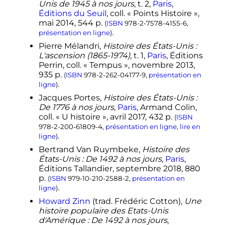
Unis de 1945 à nos jours
,
t.
2,
Paris
,
1
2
3
Eric Leser,
«
Un suprématiste
Éditions du Seuil
,
coll.
« Points Histoire »,
blanc en procès en Alabama pour
mai 2014
, 544
p.
(
ISBN
978-2-7578-4155-6
,
un attentat de 1963
»
, sur
.
présentation en ligne
)
www.lemonde.fr
,
21 mai 2002
Pierre Mélandri,
Histoire des États-Unis :
.
(consulté le
23 décembre 2020
)
L'ascension (1865-1974)
,
t.
1,
Paris
, Éditions
1
2
3
Christelle Guibert,
«
Qui est
Perrin,
coll.
« Tempus »,
novembre 2013
,
Doug Jones, le bon juge qui a
935
p.
(
ISBN
978-2-262-04177-9
,
présentation en
gagné en Alabama face à Roy
.
ligne
)
Moore ?
»
, sur
www.ouest-france.fr
,
Jacques Portes,
Histoire des États-Unis :
14 décembre 2017
(consulté le
23
De 1776 à nos jours
,
Paris
, Armand Colin,
.
décembre 2020
)
coll.
« U histoire »,
avril 2017
, 432
p.
(
ISBN
1
2
3
André Kaspi 2014
,
p.
174.
978-2-200-61809-4
,
présentation en ligne
,
lire en
.
ligne
)
1
2
«
Le Sud répudie M. Humphrey
mais hésite entre MM. Nixon et
Bertrand Van Ruymbeke,
Histoire des
Wallace
»
, sur
www.lemonde.fr
,
5
États-Unis : De 1492 à nos jours
,
Paris
,
septembre 1968
(consulté le
21
Éditions Tallandier,
septembre 2018
, 880
.
décembre 2020
)
p.
(
ISBN
979-10-210-2588-2
,
présentation en
.
ligne
)
1
2
3
4
5
Robert Littell,
«
1965, la
croisade non violente de Martin
Howard Zinn
(
trad.
Frédéric Cotton),
Une
Luther King en Alabama
»
, sur
histoire populaire des Etats-Unis
www.liberation.fr
,
11 août 2014
d'Amérique : De 1492 à nos jours
,