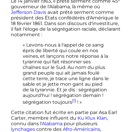
Le
14 janvier 1963
, il prête serment comme 45
gouverneur de l'Alabama, là même où
Jefferson Davis
avait prêté serment comme
président des États confédérés d'Amérique le
18 février 1861
. Dans son discours d'investiture,
il fait l'éloge de la ségrégation raciale, déclarant
notamment
:
« Levons-nous à l'appel de ce sang
épris de liberté qui coule en nos
veines, et lançons notre réponse à la
tyrannie qui fait résonner ses
chaînes sur le Sud. Au nom du plus
grand peuple qui ait jamais foulé
cette terre, je trace une ligne dans le
sable et je jette mon gant au pied
de la tyrannie. Et je dis : ségrégation
aujourd'hui ! ségrégation demain !
[1]
ségrégation toujours
! »
Cette citation fut écrite en partie par Asa Earl
Carter, membre influent du
Ku Klux Klan
,
connu dans l'
Alabama
pour plusieurs
lynchages
contre des
Afro-Américains
,