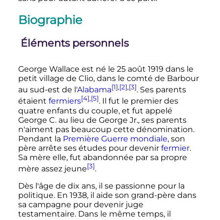
Biographie
Éléments personnels
George Wallace est né le
25 août 1919
dans le
petit village de Clio, dans le comté de Barbour
[1]
,
[2]
,
[3]
au sud-est de l'
Alabama
. Ses parents
[4]
,
[5]
étaient
fermiers
. Il fut le premier des
quatre enfants du couple, et fut appelé
George C. au lieu de George Jr., ses parents
n'aiment pas beaucoup cette dénomination.
Pendant la
Première Guerre mondiale
, son
père arrête ses études pour devenir
fermier
.
Sa mère elle, fut abandonnée par sa propre
[3]
mère assez jeune
.
Dès l'âge de dix ans, il se passionne pour la
politique. En 1938, il aide son grand-père dans
sa campagne pour devenir juge
testamentaire. Dans le même temps, il