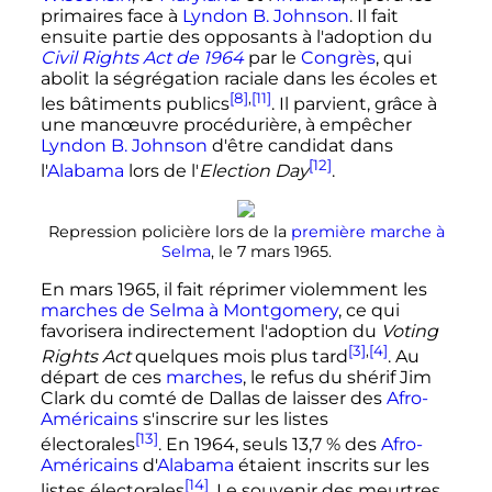
primaires face à
Lyndon B. Johnson
. Il fait
ensuite partie des opposants à l'adoption du
Civil Rights Act de 1964
par le
Congrès
, qui
abolit la ségrégation raciale dans les écoles et
[8]
,
[11]
les bâtiments publics
. Il parvient, grâce à
une manœuvre procédurière, à empêcher
Lyndon B. Johnson
d'être candidat dans
[12]
l'
Alabama
lors de l'
Election Day
.
Repression policière lors de la
première marche à
Selma
, le
7 mars 1965
.
En mars 1965, il fait réprimer violemment les
marches de Selma à Montgomery
, ce qui
favorisera indirectement l'adoption du
Voting
[3]
,
[4]
Rights Act
quelques mois plus tard
. Au
départ de ces
marches
, le refus du shérif Jim
Clark du comté de Dallas de laisser des
Afro-
Américains
s'inscrire sur les listes
[13]
électorales
. En 1964, seuls 13,7
% des
Afro-
Américains
d'
Alabama
étaient inscrits sur les
[14]
listes électorales
. Le souvenir des meurtres