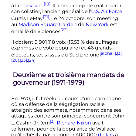
[18]
à la
télévision
. Il a beaucoup de mal à gérer
son colistier, l'ancien général de l'
U.S. Air Force
[21]
Curtis LeMay
. Le
24 octobre
, son meeting
au
Madison Square Garden
de
New York
est
[22]
émaillé de violences
.
Il obtient
9 901 118 voix
(13,53
% des suffrages
exprimés du vote populaire) et 46 grands
[alpha 1]
,
[3]
,
électeurs, tous issus du Sud profond
[20]
,
[23]
,
[24]
.
Deuxième et troisième mandats de
gouverneur (1971-1979)
En 1970, il fut réélu au cours d'une campagne
où sa défense de la ségrégation raciale
atteignit des sommets, notamment dans ses
attaques contre son principal concurrent John
[3]
L. Cashin Jr.
(en)
.
Richard Nixon
avait
tellement peur de la popularité de Wallace
qu'il n'hésita pas à donner
400 000
dollars
à