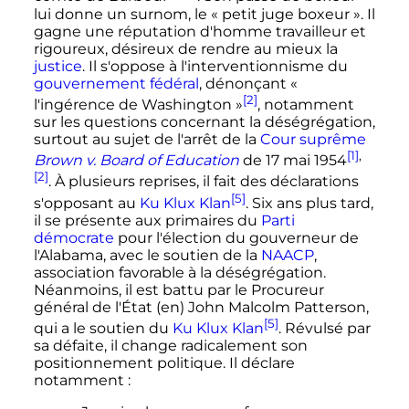
lui donne un surnom, le
« petit juge boxeur »
. Il
gagne une réputation d'homme travailleur et
rigoureux, désireux de rendre au mieux la
justice
. Il s'oppose à l'interventionnisme du
gouvernement fédéral
, dénonçant
«
[2]
l'ingérence de Washington »
, notamment
sur les questions concernant la déségrégation,
surtout au sujet de l'arrêt de la
Cour suprême
[1]
,
Brown v. Board of Education
de
17 mai 1954
[2]
. À plusieurs reprises, il fait des déclarations
[5]
s'opposant au
Ku Klux Klan
. Six ans plus tard,
il se présente aux primaires du
Parti
démocrate
pour l'élection du gouverneur de
l'Alabama, avec le soutien de la
NAACP
,
association favorable à la déségrégation.
Néanmoins, il est battu par le Procureur
général de l'État
(en)
John Malcolm Patterson,
[5]
qui a le soutien du
Ku Klux Klan
. Révulsé par
sa défaite, il change radicalement son
positionnement politique. Il déclare
notamment
: