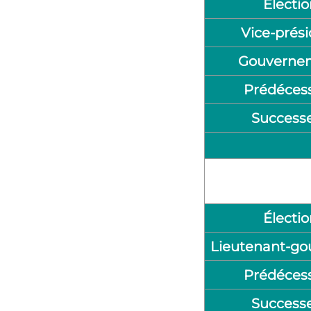
Électio
Vice-prés
Gouverne
Prédéces
Success
Électio
Lieutenant-go
Prédéces
Success