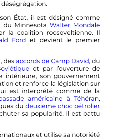
a déségrégation.
son État, il est désigné comme
ral du Minnesota
Walter Mondale
 la coalition rooseveltienne. Il
ald Ford
et devient le premier
a
, des
accords de Camp David
, du
oviétique
et par l’ouverture de
ue intérieure, son gouvernement
on et renforce la législation sur
qui est interprété comme de la
bassade américaine à Téhéran
,
iques du
deuxième choc pétrolier
 chuter sa popularité. Il est battu
ernationaux et utilise sa notoriété