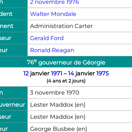
n
2 novembre 1976
ident
Walter Mondale
ment
Administration Carter
seur
Gerald Ford
eur
Ronald Reagan
e
76
gouverneur de Géorgie
12
janvier
1971
–
14
janvier
1975
(
4 ans et 2 jours
)
n
3 novembre 1970
uverneur
Lester Maddox
(en)
seur
Lester Maddox
(en)
eur
George Busbee
(en)