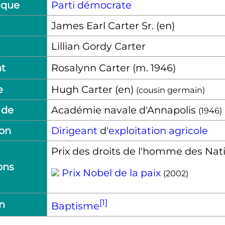
tique
Parti démocrate
James Earl Carter Sr.
(en)
Lillian Gordy Carter
nt
Rosalynn Carter
(
m.
1946
)
e
Hugh Carter
(en)
(cousin germain)
 de
Académie navale d'Annapolis
(1946)
ion
Dirigeant
d'
exploitation agricole
Prix des droits de l'homme des Nat
ons
Prix Nobel de la paix
(2002)
[1]
n
Baptisme