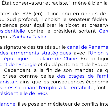
État conservateur et raciste, il mène à bien l
rates de 1976
(en)
et inconnu en dehors de 
du Sud profond, il choisit le sénateur fédé
ence pour équilibrer le ticket et préserver
sidentielle
contre le président sortant
Ger
epuis
Zachary Taylor
.
 signature des traités sur le
canal de Panam
 des armements stratégiques
avec l'
Union s
a
république populaire de Chine
. En politiq
nt de l'Énergie
et du département de l'Éducati
e
. Cependant, à la fin de son mandat, ce 
s crises comme celles
des otages de l'am
hanistan
, ainsi que les conséquences économ
ières sacrifiant l'emploi à la rentabilité
, font
résidentielle de 1980
.
lanche
, il se pose en médiateur de conflits int