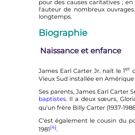
pour des causes caritatives
; en
l'auteur de nombreux ouvrages
longtemps.
Biographie
Naissance et enfance
er
James Earl Carter
Jr.
naît le
1
o
Vieux Sud installée en Amérique
Ses parents, James Earl Carter
S
baptistes
. Il a deux sœurs, Glo
qu'un frère Billy Carter (1937-1988
C'est également le cousin du p
[4]
1981
.