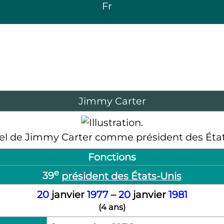
Fr
Jimmy Carter
ciel de Jimmy Carter comme président des État
Fonctions
e
39
président des États-Unis
20
janvier
1977
–
20
janvier
1981
(
4 ans
)