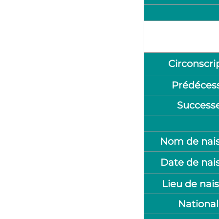
Circonscri
Prédéces
Success
Nom de nai
Date de nai
Lieu de nai
National