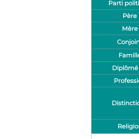
Parti poli
Père
Mère
Conjoi
Famill
Diplômé
Profess
Distincti
Religio