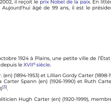
 2002, il reçoit le
prix Nobel de la paix
. En litt
. Aujourd'hui âgé de
99 ans
, il est le prési
ctobre 1924
à Plains, une petite ville de l’Éta
e
 depuis le
XVII
siècle
.
r.
(en)
(1894-1953) et Lillian Gordy Carter (1898-
ria Carter Spann
(en)
(1926-1990) et Ruth Cart
[3]
)
.
oliticien Hugh Carter
(en)
(1920-1999), membre