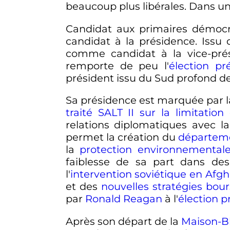
beaucoup plus libérales. Dans un 
Candidat aux primaires démoc
candidat à la présidence. Issu 
comme candidat à la vice-présid
remporte de peu l'
élection pré
président issu du Sud profond d
Sa présidence est marquée par la
traité SALT
II
sur la limitation
relations diplomatiques avec l
permet la création du
départeme
la
protection environnemental
faiblesse de sa part dans de
l'
intervention soviétique en Afg
et des
nouvelles stratégies bours
par
Ronald Reagan
à l'
élection p
Après son départ de la
Maison-B