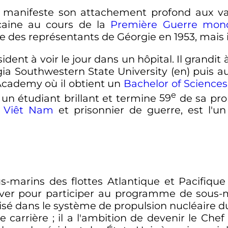
 manifeste son attachement profond aux va
caine au cours de la
Première Guerre mond
re des représentants de Géorgie en 1953, mais
ent à voir le jour dans un hôpital. Il grandit à
rgia Southwestern State University
(en)
puis au
 Academy où il obtient un
Bachelor of Sciences
e
 un étudiant brillant et termine
59
de sa pro
 Viêt Nam
et prisonnier de guerre, est l'u
-marins des flottes Atlantique et Pacifique 
over pour participer au programme de sous-m
isé dans le système de propulsion nucléaire 
re carrière
; il a l'ambition de devenir le Che