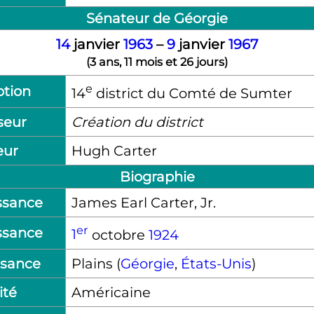
Sénateur de Géorgie
14
janvier
1963
–
9
janvier
1967
(
3 ans, 11 mois et 26 jours
)
e
ption
14
district du Comté de Sumter
seur
Création du district
eur
Hugh Carter
Biographie
ssance
James Earl Carter,
Jr.
er
ssance
1
octobre
1924
ssance
Plains (
Géorgie
,
États-Unis
)
ité
Américaine