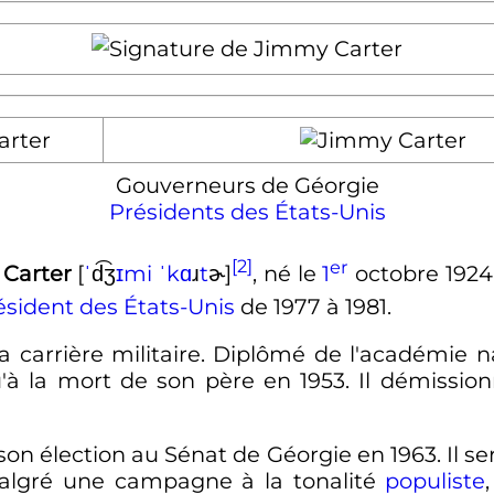
Gouverneurs de Géorgie
Présidents des États-Unis
[2]
er
ɚ
Carter
[
ˈ
d͡ʒ
ɪ
m
i
ˈ
k
ɑ
ɹ
t
]
, né le
1
octobre 1924
ésident des États-Unis
de 1977 à 1981.
 la carrière militaire. Diplômé de l'académie n
'à la mort de son père en 1953. Il démission
son élection au Sénat de Géorgie en 1963. Il ser
lgré une campagne à la tonalité
populiste