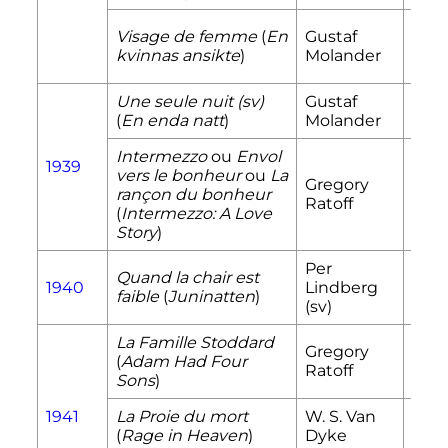
Ann
Visage de femme
(
En
Gustaf
aka
kvinnas ansikte
)
Molander
Paul
Une seule nuit
(sv)
Gustaf
Eva
(
En enda natt
)
Molander
Bec
Intermezzo
ou
Envol
1939
vers le bonheur
ou
La
Gregory
Anit
rançon du bonheur
Ratoff
Hof
(
Intermezzo: A Love
Story
)
Per
Kers
Quand la chair est
1940
Lindberg
Norb
faible
(
Juninatten
)
(sv)
Sara
La Famille Stoddard
Gregory
Émil
(
Adam Had Four
Ratoff
Gall
Sons
)
1941
La Proie du mort
W. S. Van
Stel
(
Rage in Heaven
)
Dyke
Monr