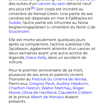
des suites d'un
cancer du sein
détecté neuf
[8]
ans plus tôt
. Son corps est incinéré au
cimetière de Kensal Green. Une partie de ses
cendres est dispersée en mer à Fjällbacka en
Suède
, l'autre partie est inhumée au Norra
begravningsplatsen («
cimetière du Nord
») de
Stockholm
.
Elle est morte seulement quelques jours
après sa compatriote, l'actrice suédoise Ulla
Jacobsson, également atteinte d'un cancer, et
deux semaines avant une autre actrice de
légende,
Grace Kelly
, dans un accident de
voiture.
Pour le premier anniversaire de sa mort,
plusieurs de ses amis et parents vinrent
l'honorer au
Festival du cinéma de Venise
.
Parmi eux,
Gregory Peck
,
Audrey Hepburn
,
Charlton Heston
,
Walter Matthau
,
Roger
Moore
,
Olivia de Havilland
,
Claudette Colbert
et le prince
Albert de Monaco
étaient
présents.