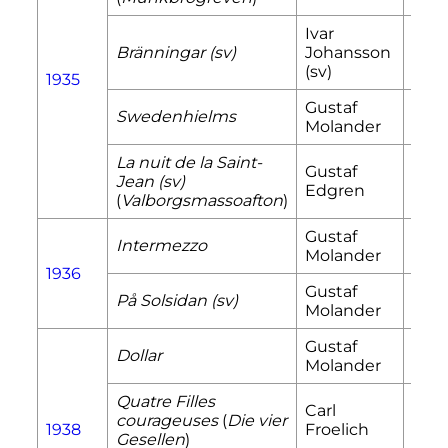
Ivar
Kari
Bränningar
(sv)
Johansson
Ing
(sv)
1935
Gustaf
Swedenhielms
Astr
Molander
La nuit de la Saint-
Gustaf
Len
Jean
(sv)
Edgren
Ber
(
Valborgsmassoafton
)
Gustaf
Anit
Intermezzo
Molander
Hof
1936
Gustaf
På Solsidan
(sv)
Eva
Molander
Gustaf
Dollar
Juli
Molander
Quatre Filles
Carl
Mar
courageuses
(
Die vier
1938
Froelich
Kru
Gesellen
)