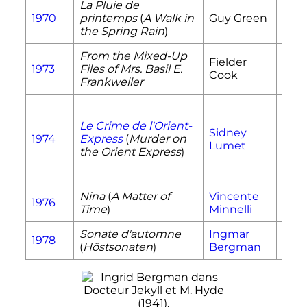
La Pluie de
Libb
1970
printemps
(
A Walk in
Guy Green
Mer
the Spring Rain
)
From the Mixed-Up
Fielder
Mrs.
1973
Files of Mrs. Basil E.
Cook
Fran
Frankweiler
Le Crime de l'Orient-
Sidney
Gret
1974
Express
(
Murder on
Lumet
Ohl
the Orient Express
)
Nina
(
A Matter of
Vincente
Com
1976
Time
)
Minnelli
Sanz
Sonate d'automne
Ingmar
Char
1978
(
Höstsonaten
)
Bergman
And