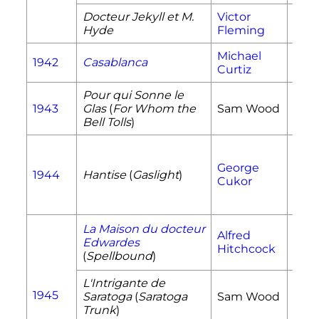
Docteur Jekyll et M.
Victor
Ivy 
Hyde
Fleming
Michael
1942
Casablanca
Ilsa
Curtiz
Pour qui Sonne le
1943
Glas
(
For Whom the
Sam Wood
Marí
Bell Tolls
)
George
Paul
1944
Hantise
(
Gaslight
)
Cukor
Ant
r
La Maison du docteur
D
Alfred
Edwardes
Con
Hitchcock
(
Spellbound
)
Pet
L'Intrigante de
1945
Saratoga
(
Saratoga
Sam Wood
Clio
Trunk
)