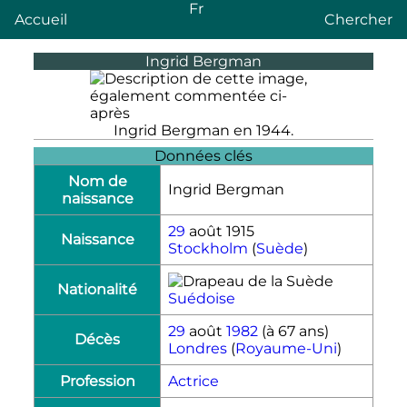
Fr
Accueil
Chercher
Ingrid Bergman
Ingrid Bergman en 1944.
Données clés
Nom de
Ingrid Bergman
naissance
29
août 1915
Naissance
Stockholm
(
Suède
)
Nationalité
Suédoise
29
août
1982
(à 67 ans)
Décès
Londres
(
Royaume-Uni
)
Profession
Actrice