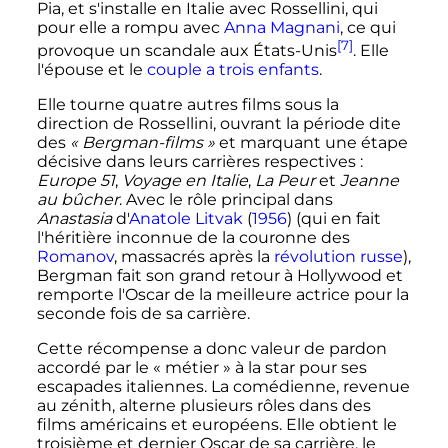
Pia, et s'installe en Italie avec Rossellini, qui
pour elle a rompu avec
Anna Magnani
, ce qui
[7]
provoque un scandale aux États-Unis
. Elle
l'épouse et le
couple a trois enfants
.
Elle tourne quatre autres films sous la
direction de Rossellini, ouvrant la période dite
des
«
Bergman-films
»
et marquant une étape
décisive dans leurs carrières respectives
:
Europe 51
,
Voyage en Italie
,
La Peur
et
Jeanne
au bûcher
. Avec le rôle principal dans
Anastasia
d'
Anatole Litvak
(
1956
) (qui en fait
l'héritière inconnue de la couronne des
Romanov
, massacrés après la
révolution russe
),
Bergman fait son grand retour à Hollywood et
remporte l'Oscar de la meilleure actrice pour la
seconde fois de sa carrière.
Cette récompense a donc valeur de pardon
accordé par le «
métier
» à la star pour ses
escapades italiennes. La comédienne, revenue
au zénith, alterne plusieurs rôles dans des
films américains et européens. Elle obtient le
troisième et dernier Oscar de sa carrière, le