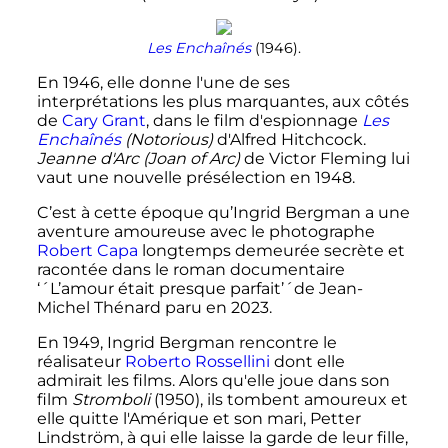
Les Enchaînés
(1946).
En 1946, elle donne l'une de ses
interprétations les plus marquantes, aux côtés
de
Cary Grant
, dans le film d'espionnage
Les
Enchaînés
(Notorious)
d'Alfred Hitchcock.
Jeanne d'Arc (Joan of Arc)
de Victor Fleming lui
vaut une nouvelle présélection en 1948.
C’est à cette époque qu’Ingrid Bergman a une
aventure amoureuse avec le photographe
Robert Capa
longtemps demeurée secrète et
racontée dans le roman documentaire
‘´L’amour était presque parfait’´de Jean-
Michel Thénard paru en 2023.
En 1949, Ingrid Bergman rencontre le
réalisateur
Roberto Rossellini
dont elle
admirait les films. Alors qu'elle joue dans son
film
Stromboli
(1950), ils tombent amoureux et
elle quitte l'Amérique et son mari, Petter
Lindström, à qui elle laisse la garde de leur fille,