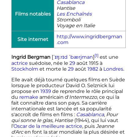
Casablanca
Hantise
Films notables
Les Enchaînés
Stromboli
Voyage en Italie
http://www.ingridbergman
Site internet
.com
[1]
Ingrid Bergman
[
ˈ
ɪ
ŋ
ː
r
ɪ
d
ˈ
b
æ
r
j
m
a
n
]
est une
actrice
suédoise, née le
29
août 1915
à
Stockholm
et morte le
29
août
1982
à
Londres
.
Elle avait déjà tourné quelques films en Suède
lorsque le producteur David O. Selznick lui
propose en
1939
de reprendre le rôle principal
du
remake
américain d'
Intermezzo
, ce qui la
fait connaître dans son pays. Sa carrière
internationale est lancée et sa popularité
s'accroît de films en films
:
Casablanca
,
Pour
qui sonne le glas
,
Hantise
(1944), qui lui vaut
l’
Oscar de la meilleure actrice
, puis
Jeanne
d'Arc
en font la star mondiale la plus désirée et