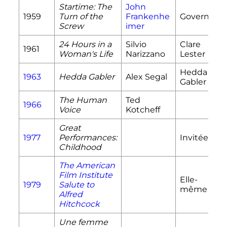
Startime: The
John
1959
Turn of the
Frankenhe
Governess
Screw
imer
24 Hours in a
Silvio
Clare
1961
Woman's Life
Narizzano
Lester
Hedda
1963
Hedda Gabler
Alex Segal
Gabler
The Human
Ted
1966
Voice
Kotcheff
Great
1977
Performances:
Invitée
Childhood
The American
Film Institute
Elle-
1979
Salute to
même
Alfred
Hitchcock
Une femme