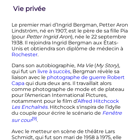
Vie privée
Le premier mari d’Ingrid Bergman, Petter Aron
Lindström, né en 1907, est le père de sa fille Pia
(pour
Petter Ingrid Aron
), née le
22 septembre
1938
. Il rejoindra Ingrid Bergman aux États-
Unis et obtiendra son diplôme de médecin à
Rochester
.
Dans son autobiographie,
Ma Vie
(
My Story
),
qui fut un
livre à succès
, Bergman révèle sa
liaison avec le
photographe de guerre
Robert
Capa
qui dura deux ans. Il travaillait alors
comme photographe de mode et de plateau
pour l'American International Pictures,
notamment pour le film d’
Alfred Hitchcock
Les Enchaînés
. Hitchcock s'inspira de l’idylle
du couple pour écrire le scénario de
Fenêtre
[9]
sur cour
.
Avec le metteur en scène de théâtre Lars
Schmidt, qui fut son mari de 1958 à 1975, elle