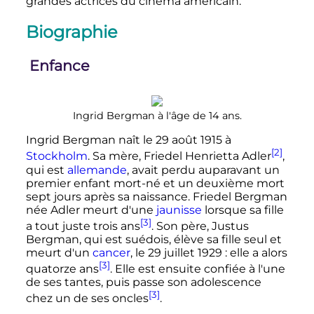
grandes actrices du cinéma américain.
Biographie
Enfance
Ingrid Bergman à l'âge de 14 ans.
Ingrid Bergman naît le
29 août 1915
à
[2]
Stockholm
. Sa mère, Friedel Henrietta Adler
,
qui est
allemande
, avait perdu auparavant un
premier enfant mort-né et un deuxième mort
sept jours après sa naissance. Friedel Bergman
née Adler meurt d'une
jaunisse
lorsque sa fille
[3]
a tout juste trois ans
. Son père, Justus
Bergman, qui est suédois, élève sa fille seul et
meurt d'un
cancer
, le
29 juillet 1929
: elle a alors
[3]
quatorze ans
. Elle est ensuite confiée à l'une
de ses tantes, puis passe son adolescence
[3]
chez un de ses oncles
.