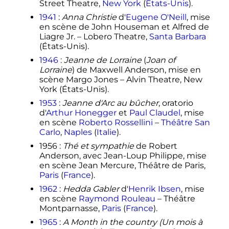
Street Theatre,
New York
(
États-Unis
).
1941
:
Anna Christie
d'
Eugene O'Neill
, mise
en scène de John Houseman et Alfred de
Liagre Jr. – Lobero Theatre,
Santa Barbara
(États-Unis).
1946
:
Jeanne de Lorraine
(
Joan of
Lorraine
) de Maxwell Anderson, mise en
scène Margo Jones – Alvin Theatre, New
York (États-Unis).
1953
:
Jeanne d'Arc au bûcher
, oratorio
d'
Arthur Honegger
et
Paul Claudel
, mise
en scène
Roberto Rossellini
–
Théâtre San
Carlo
,
Naples
(
Italie
).
1956
:
Thé et sympathie
de Robert
Anderson, avec Jean-Loup Philippe, mise
en scène Jean Mercure, Théâtre de Paris,
Paris
(
France
).
1962
:
Hedda Gabler
d'
Henrik Ibsen
, mise
en scène
Raymond Rouleau
– Théâtre
Montparnasse,
Paris
(
France
).
1965
:
A Month in the country (Un mois à