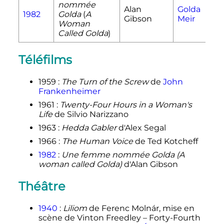
nommée
Alan
Golda
1982
Golda
(
A
Gibson
Meir
Woman
Called Golda
)
Téléfilms
1959
:
The Turn of the Screw
de
John
Frankenheimer
1961
:
Twenty-Four Hours in a Woman's
Life
de Silvio Narizzano
1963
:
Hedda Gabler
d'Alex Segal
1966
:
The Human Voice
de Ted Kotcheff
1982
:
Une femme nommée Golda (A
woman called Golda)
d'Alan Gibson
Théâtre
1940
:
Liliom
de Ferenc Molnár, mise en
scène de Vinton Freedley – Forty-Fourth