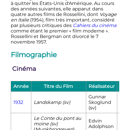
à quitter les États-Unis d'Amérique. Au cours
des années suivantes, elle apparut dans
quatre autres films de Rossellini, dont
Voyage
en Italie
(1954), film très important, considéré
par plusieurs critiques des
Cahiers du cinéma
comme étant le premier «
film moderne
».
Rossellini et Bergman ont divorcé le
7
novembre 1957
.
Filmographie
Cinéma
Année
Titre du Film
Réalisateur
Gunnar
1932
Landskamp
(sv)
Skoglund
(sv)
Le Conte du pont au
Edvin
moine
(sv)
Elsa
Adolphson
(
Munkbrogreven
)