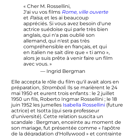
« Cher M. Rossellini,
J'ai vu vos films
Rome, ville ouverte
et
Païsa
, et les ai beaucoup
appréciés. Si vous avez besoin d'une
actrice suédoise qui parle très bien
anglais, qui n'a pas oublié son
allemand, qui n'est pas très
compréhensible en français, et qui
en italien ne sait dire que « ti amo »,
alors je suis prête à venir faire un film
avec vous. »
— Ingrid Bergman
Elle accepta le rôle du film qu'il avait alors en
préparation,
Stromboli
. Ils se marièrent le
24
mai 1950
et eurent trois enfants
: le
2 juillet
1950
un fils, Roberto Ingmar Rossellini
; le
18
juin 1952
les jumelles
Isabella Rossellini
(future
actrice) et Isotta (qui sera professeur
d'université). Cette relation suscita un
scandale
: Bergman, enceinte au moment de
son mariage,
fut présentée comme « l'apôtre
de la dégradation d'Hollywood »
et contrainte