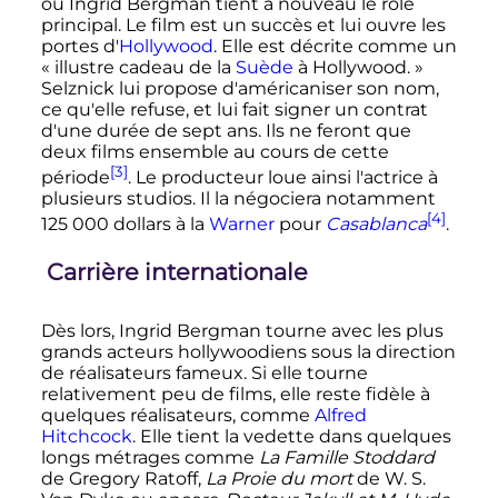
où Ingrid Bergman tient à nouveau le rôle
principal. Le film est un succès et lui ouvre les
portes d'
Hollywood
. Elle est décrite comme un
« illustre cadeau de la
Suède
à Hollywood. »
Selznick lui propose d'américaniser son nom,
ce qu'elle refuse, et lui fait signer un contrat
d'une durée de sept ans. Ils ne feront que
deux films ensemble au cours de cette
[3]
période
. Le producteur loue ainsi l'actrice à
plusieurs studios. Il la négociera notamment
[4]
125 000 dollars
à la
Warner
pour
Casablanca
.
Carrière internationale
Dès lors, Ingrid Bergman tourne avec les plus
grands acteurs hollywoodiens sous la direction
de réalisateurs fameux. Si elle tourne
relativement peu de films, elle reste fidèle à
quelques réalisateurs, comme
Alfred
Hitchcock
. Elle tient la vedette dans quelques
longs métrages comme
La Famille Stoddard
de Gregory Ratoff,
La Proie du mort
de W. S.