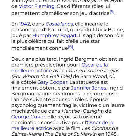
Van Dyke ou encore
Docteur Jekyll et M. Hyde
de
Victor Fleming
. Ces différents rôles lui
[5]
permettent d'améliorer son jeu d'actrice
.
En
1942
, dans
Casablanca
, elle incarne le
personnage d'Ilsa Lund, qui séduit Rick Blaine,
joué par
Humphrey Bogart
. Il s'agit de son rôle
le plus célèbre qui fait d'elle une star
[6]
mondialement connue
.
Deux ans plus tard, Ingrid Bergman obtient sa
première présélection pour l'
Oscar de la
meilleure actrice
avec
Pour qui sonne le glas
(For Whom the Bell Tolls)
de Sam Wood, où
elle côtoie
Gary Cooper
. La statuette est
finalement obtenue par
Jennifer Jones
. Ingrid
Bergman gagne néanmoins la récompense
l'année suivante pour son rôle d'épouse
psychologiquement fragile, victime d'un leurre
machiavélique dans
Hantise
(
Gaslight
) de
George Cukor
. Elle reçoit sa troisième
nomination consécutive pour l'
Oscar de la
meilleure actrice
avec le film
Les Cloches de
Sainte-Marie
(
The Bells of St. Mary's
) en 1945.