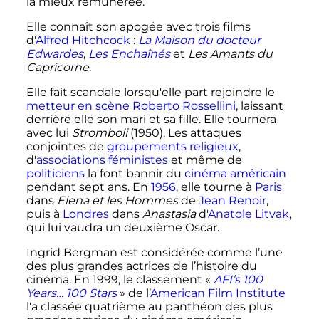
la mieux rémunérée.
Elle connaît son apogée avec trois films
d'
Alfred Hitchcock
:
La Maison du docteur
Edwardes
,
Les Enchaînés
et
Les Amants du
Capricorne
.
Elle fait scandale lorsqu'elle part rejoindre le
metteur en scène
Roberto Rossellini
, laissant
derrière elle son mari et sa fille. Elle tournera
avec lui
Stromboli
(1950). Les attaques
conjointes de
groupements religieux
,
d'
associations féministes
et même de
politiciens
la font bannir du
cinéma américain
pendant sept ans. En
1956
, elle tourne à
Paris
dans
Elena et les Hommes
de
Jean Renoir
,
puis à
Londres
dans
Anastasia
d'
Anatole Litvak
,
qui lui vaudra un deuxième Oscar.
Ingrid Bergman est considérée comme l’une
des plus grandes actrices de l’histoire du
cinéma. En 1999, le classement «
AFI’s 100
Years… 100 Stars
» de l’
American Film Institute
l'a classée quatrième au panthéon des plus