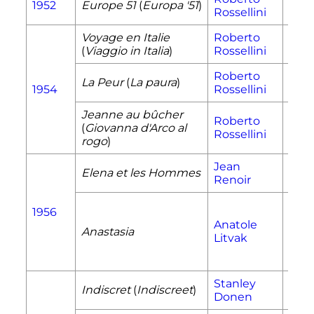
1952
Europe 51
(
Europa '51
)
Iren
Rossellini
Voyage en Italie
Roberto
Kath
(
Viaggio in Italia
)
Rossellini
Joy
Roberto
Iren
La Peur
(
La paura
)
1954
Rossellini
Wag
Jeanne au bûcher
Roberto
(
Giovanna d'Arco al
Jean
Rossellini
rogo
)
Jean
Elen
Elena et les Hommes
Renoir
Sok
1956
Anatole
Anastasia
Anas
Litvak
Stanley
Indiscret
(
Indiscreet
)
Ann
Donen