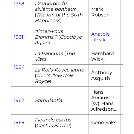
L'Auberge du
1958
sixième bonheur
Mark
Glad
(
The Inn of the Sixth
Robson
Ayl
Happiness
)
Aimez-vous
Anatole
1961
Brahms
?
(
Goodbye
Paul
Litvak
Again
)
La Rancune
(
The
Bernhard
Karl
Visit
)
Wicki
Zach
1964
La Rolls-Royce jaune
Anthony
(
The Yellow Rolls-
Gerd
Asquith
Royce
)
Hans
Abramson
Math
1967
Stimulantia
(sv)
, Hans
Har
Alfredson...
Fleur de cactus
Ste
1969
Gene Saks
(
Cactus Flower
)
Dick