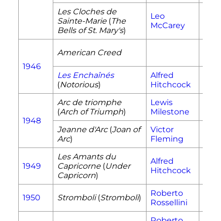
Les Cloches de
Leo
Sœu
Sainte-Marie
(
The
McCarey
Ben
Bells of St. Mary's
)
American Creed
Ell
1946
Les Enchaînés
Alfred
Alici
(
Notorious
)
Hitchcock
Hub
Arc de triomphe
Lewis
Joa
(
Arch of Triumph
)
Milestone
1948
Jeanne d'Arc
(
Joan of
Victor
Jean
Arc
)
Fleming
Les Amants du
Lad
Alfred
1949
Capricorne
(
Under
Henr
Hitchcock
Capricorn
)
Flus
Roberto
1950
Stromboli
(
Stromboli
)
Kari
Rossellini
Roberto