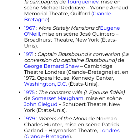
la campagne)
de
Tourgueniev
, mise en
scène Michael Redgrave – Yvonne Arnaud
Memorial Theatre, Guilford (
Grande-
Bretagne
).
1967
:
More Stately Mansions
d'
Eugene
O'Neill
, mise en scène José Quintero –
Broadhurst Theatre, New York (États-
Unis).
1971
:
Captain Brassbound's conversion (La
conversion du capitaine Brassbound)
de
George Bernard Shaw
– Cambridge
Theatre Londres (Grande-Bretagne) et, en
1972, Opera House, Kennedy Center,
Washington, D.C.
(États-Unis).
1975
:
The constant wife (L'Épouse fidèle)
de
Somerset Maugham
, mise en scène
John Gielgud
– Schubert Theatre, New
York (États-Unis).
1979
:
Waters of the Moon
de Norman
Charles Hunter, mise en scène Patrick
Garland – Haymarket Theatre,
Londres
(
Grande-Bretagne
).