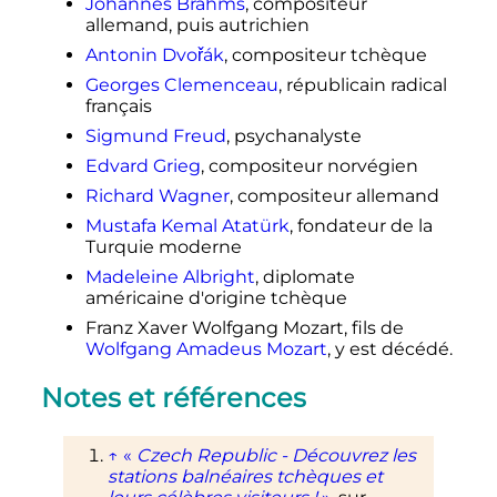
Johannes Brahms
, compositeur
allemand, puis autrichien
Antonin Dvořák
, compositeur tchèque
Georges Clemenceau
, républicain radical
français
Sigmund Freud
, psychanalyste
Edvard Grieg
, compositeur norvégien
Richard Wagner
, compositeur allemand
Mustafa Kemal Atatürk
, fondateur de la
Turquie moderne
Madeleine Albright
, diplomate
américaine d'origine tchèque
Franz Xaver Wolfgang Mozart, fils de
Wolfgang Amadeus Mozart
, y est décédé.
Notes et références
↑
«
Czech Republic - Découvrez les
stations balnéaires tchèques et