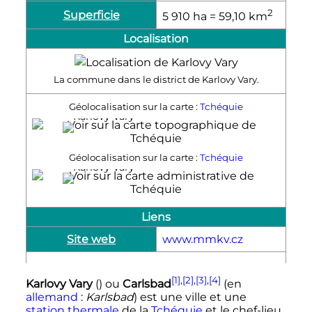
2
Superficie
5 910
ha
= 59,10
km
Localisation
La commune dans le district de Karlovy Vary.
Géolocalisation sur la carte :
Tchéquie
Karlovy Vary
Géolocalisation sur la carte :
Tchéquie
Karlovy Vary
Liens
Site web
www.mmkv.cz
[1]
,
[2]
,
[3]
,
[4]
Karlovy Vary
() ou
Carlsbad
(en
allemand
:
Karlsbad
)
est une ville et une
station thermale
de la
Tchéquie
et le chef-lieu