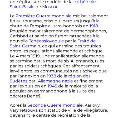
une église sur le modèle de la
cathédrale
Saint-Basile
de
Moscou
.
La
Première Guerre mondiale
mit brutalement
fin au tourisme, crise qui perdura jusqu’à la
chute de l’empire austro-hongrois en
1918
.
Peuplée majoritairement de germanophones,
Carlsbad et sa région furent rattachées à la
nouvelle
Tchécoslovaquie
par le
Traité de
Saint-Germain
, ce qui entraîna des troubles
entre les populations allemande et tchèque.
Le
4 mars 1919
, une manifestation allemande
se termina par la mort de six Allemands, tués
par les soldats tchèques. Cet affrontement
larvé entre les communautés ne s’acheva que
par l’annexion en
1938
de la
région des
Sudètes
par l’
Allemagne nazie
et finalement
par l’expulsion en
1945
de la majorité de la
population germanophone à la suite des
décrets Beneš.
Après la
Seconde Guerre mondiale
, Karlovy
Vary retrouva son statut de ville de villégiature,
devenant le centre de récréation de la