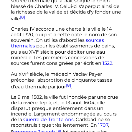
source thermale qui aurait soigné le chien
blessé de Charles IV. Celui-ci s'aperçut ainsi de
la richesse de la vallée et décida d'y fonder une
[8]
ville
.
Charles IV accorda une charte à la ville le
14
août 1370
, qui prit à cette date le nom de son
souverain. On utilisa d'abord les
sources
thermales
pour les établissements de bains,
e
puis au
XVI
siècle
pour débiter une eau
minérale. Les premières concessions de
sources furent consignées par écrit en
1522
.
e
Au
XVI
siècle
, le médecin Vaclav Payer
préconise l'absorption de cinquante tasses
[8]
d'eau thermale par jour
.
Le
9 mai 1582
, la ville fut inondée par une crue
de la rivière Teplá, et, le
13 août 1604
, elle
disparut presque entièrement dans un
incendie. Largement endommagée au cours
de la
Guerre de Trente Ans
, Carlsbad ne se
reconstruisit que très lentement. En
1707
,
er
l'
empereur Joseph
I
lui accorda tous les