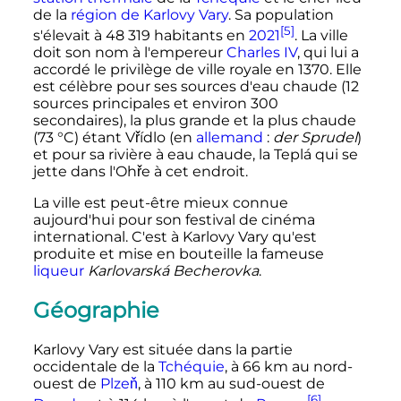
de la
région de Karlovy Vary
. Sa population
[5]
s'élevait à
48 319
habitants en
2021
. La ville
doit son nom à l'empereur
Charles IV
, qui lui a
accordé le privilège de ville royale en 1370. Elle
est célèbre pour ses sources d'eau chaude (12
sources principales et environ 300
secondaires), la plus grande et la plus chaude
(
73
°C
) étant Vřídlo
(en
allemand
:
der Sprudel
)
et pour sa rivière à eau chaude, la Teplá qui se
jette dans l'Ohře à cet endroit.
La ville est peut-être mieux connue
aujourd'hui pour son festival de cinéma
international. C'est à Karlovy Vary qu'est
produite et mise en bouteille la fameuse
liqueur
Karlovarská Becherovka
.
Géographie
Karlovy Vary est située dans la partie
occidentale de la
Tchéquie
, à
66
km
au nord-
ouest de
Plzeň
, à
110
km
au sud-ouest de
[6]