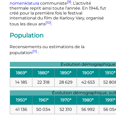
[9]
nomenklatura
communiste
. L’activité
thermale reprit ainsi toute l’année. En 1946, fut
créé pour la première fois le festival
international du film de Karlovy Vary, organisé
[10]
tous les deux ans
.
Population
Recensements ou estimations de la
[11]
population
:
Évolution démographique
1869*
1880*
1890*
1900*
1910*
14 185
22 318
28 629
42 653
52 80
Évolution démographique, suite
1950*
1961*
1970*
1980*
1991*
41 136
50 034
52 310
56 992
56 05