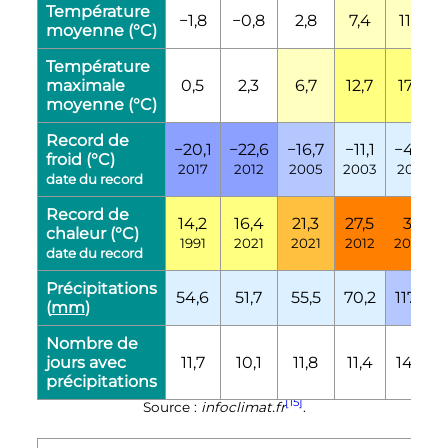
Température
−1,8
−0,8
2,8
7,4
11,7
moyenne (°C)
Température
maximale
0,5
2,3
6,7
12,7
17,2
moyenne (°C)
Record de
−20,1
−22,6
−16,7
−11,1
−4,9
froid (°C)
2017
2012
2005
2003
2011
date du record
Record de
14,2
16,4
21,3
27,5
31
chaleur (°C)
1991
2021
2021
2012
2005
date du record
Précipitations
54,6
51,7
55,5
70,2
117,2
(
mm
)
Nombre de
jours avec
11,7
10,1
11,8
11,4
14,3
précipitations
[15]
Source :
infoclimat.fr
.