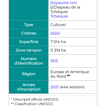
Royaume-Uni
Tchéquie
Type
Culturel
Critères
(ii)(iii)
Superficie
7 014
ha
Zone tampon
11 319
ha
Numéro
1613
d’identification
Europe et Amérique
Région
du Nord
**
Année
2021
(44e session)
d’inscription
* Descriptif officiel UNESCO
** Classification UNESCO