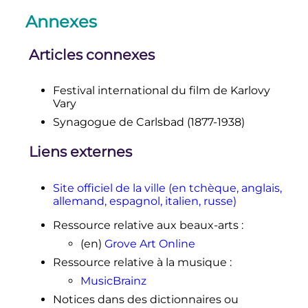
udržitelného rozvoje Statutárního
města Karlovy Vary: Analytická část
»
,
Annexes
16 octobre 2017
1
2
3
4
Jean-Louis Tremblais,
«
De
Articles connexes
Pilsen à Marienbad, vie de bohême
et histoires d'eaux
»
,
Le Figaro
Magazine
, semaine du 25
Festival international du film de Karlovy
septembre 2015,
p.
76-87
.
Vary
↑
Philippe Benet et Renata
Synagogue de Carlsbad (1877-1938)
Holzbachova,
Prague et les
châteaux de Bohême
, ACR Editions,
Liens externes
2005
, «
La Bohême de l’Ouest
»,
p.
151-153
Site officiel de la ville (en tchèque, anglais,
↑
«
L'avenir du cinéma
allemand, espagnol, italien, russe)
tchécoslovaque et le festival de
Karlovy-Vary.Le fantôme des
Ressource relative aux beaux-arts
:
libertés
»,
Le Monde
,
9 août 1990
(
lire
en ligne
)
(en)
Grove Art Online
↑
Český statistický úřad,
Historický
Ressource relative à la musique
:
lexikon obcí České republiky 1869–
MusicBrainz
2005
, vol. I, Prague, Český statistický
úřad, 2006,
pp.
350-351
; de 1869 à
Notices dans des dictionnaires ou