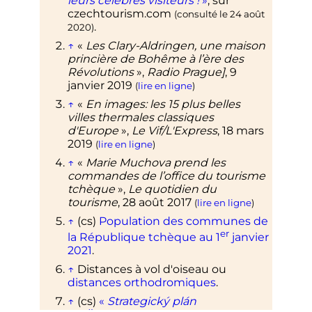
leurs célèbres visiteurs
!
»
, sur
czechtourism.com
(consulté le
24 août
.
2020
)
↑
«
Les Clary-Aldringen, une maison
princière de Bohême à l’ère des
Révolutions
»,
Radio Prague]
,
9
janvier 2019
(
lire en ligne
)
↑
«
En images: les 15 plus belles
villes thermales classiques
d'Europe
»,
Le Vif/L'Express
,
18 mars
2019
(
lire en ligne
)
↑
«
Marie Muchova prend les
commandes de l’office du tourisme
tchèque
»,
Le quotidien du
tourisme
,
28 août 2017
(
lire en ligne
)
↑
(cs)
Population des communes de
er
la République tchèque au
1
janvier
2021
.
↑
Distances à vol d'oiseau ou
distances orthodromiques
.
↑
(cs)
«
Strategický plán