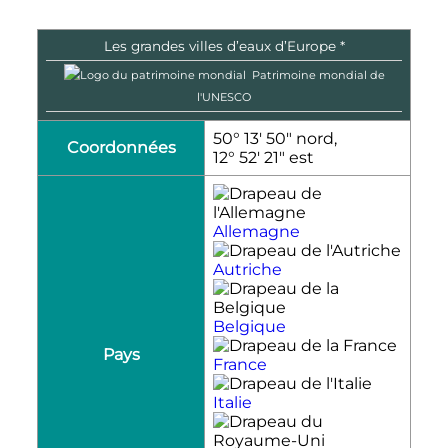
Les grandes villes d’eaux d’Europe *
Patrimoine mondial de
l'UNESCO
50° 13′ 50″ nord,
Coordonnées
12° 52′ 21″ est
Allemagne
Autriche
Belgique
Pays
France
Italie