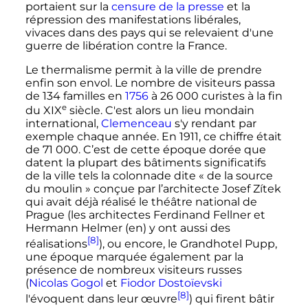
portaient sur la
censure de la presse
et la
répression des manifestations libérales,
vivaces dans des pays qui se relevaient d'une
guerre de libération contre la France.
Le thermalisme permit à la ville de prendre
enfin son envol. Le nombre de visiteurs passa
de 134 familles en
1756
à
26 000 curistes
à la fin
e
du
XIX
siècle
. C'est alors un lieu mondain
international,
Clemenceau
s'y rendant par
exemple chaque année. En 1911, ce chiffre était
de
71 000
. C’est de cette époque dorée que
datent la plupart des bâtiments significatifs
de la ville tels la colonnade dite «
de la source
du moulin
» conçue par l’architecte Josef Zítek
qui avait déjà réalisé le théâtre national de
Prague (les architectes Ferdinand Fellner et
Hermann Helmer
(en)
y ont aussi des
[8]
réalisations
), ou encore, le Grandhotel Pupp,
une époque marquée également par la
présence de nombreux visiteurs russes
(
Nicolas Gogol
et
Fiodor Dostoïevski
[8]
l'évoquent dans leur œuvre
) qui firent bâtir