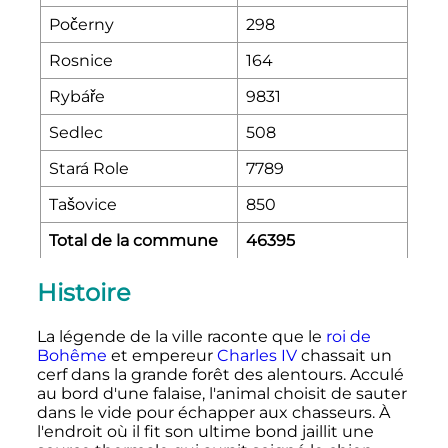
Počerny
298
Rosnice
164
Rybáře
9831
Sedlec
508
Stará Role
7789
Tašovice
850
Total de la commune
46395
Histoire
La légende de la ville raconte que le
roi de
Bohême
et empereur
Charles IV
chassait un
cerf dans la grande forêt des alentours. Acculé
au bord d'une falaise, l'animal choisit de sauter
dans le vide pour échapper aux chasseurs. À
l'endroit où il fit son ultime bond jaillit une