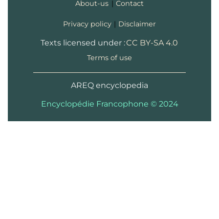
1
2
(cs)
«
Johann Wolfgang von
About-us
|
Contact
Goethe a Karlovy Vary. | Muzeum
Karlovy Vary
»
, sur
kvmuz.cz
(consulté
Privacy policy
|
Disclaimer
le
3 mai 2023
)
Texts licensed under :
CC BY-SA 4.0
Terms of use
AREQ encyclopedia
Encyclopédie Francophone © 2024