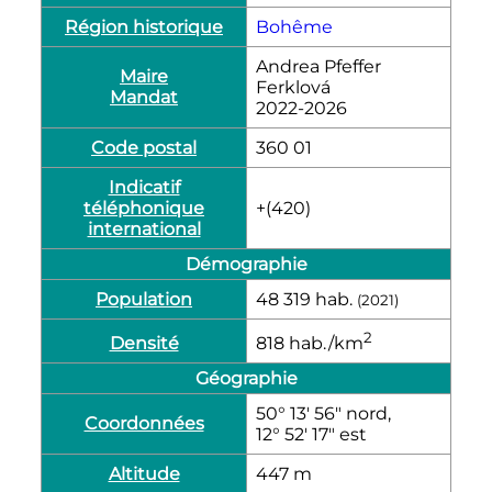
Région historique
Bohême
Andrea Pfeffer
Maire
Ferklová
Mandat
2022-2026
Code postal
360 01
Indicatif
téléphonique
+(420)
international
Démographie
Population
48 319
hab.
(2021)
2
Densité
818
hab./km
Géographie
50° 13′ 56″ nord,
Coordonnées
12° 52′ 17″ est
Altitude
447
m