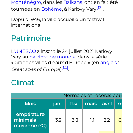
Monténégro
, dans les
Balkans
, ont en fait été
[13]
tournées en
Bohême
, à Karlovy Vary
.
Depuis 1946, la ville accueille un festival
international.
Patrimoine
L'
UNESCO
a inscrit le 24 juillet 2021 Karlovy
Vary au
patrimoine mondial
dans la série
«
Grandes villes d'eaux d'Europe
» (en
anglais
:
[14]
Great spas of Europe
)
.
Climat
Normales et records pour la p
Mois
jan.
fév.
mars
avril
mai
Température
minimale
−3,9
−3,8
−1,1
2,2
6,4
moyenne (
°C
)