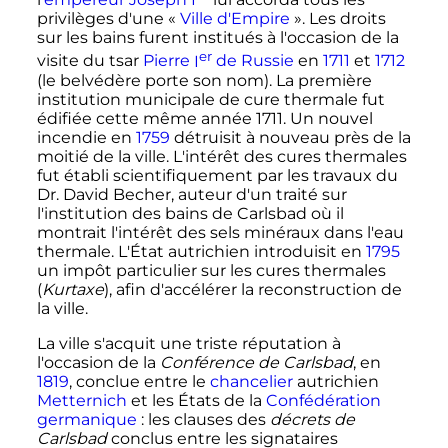
privilèges d'une «
Ville d'Empire
». Les droits
sur les bains furent institués à l'occasion de la
er
visite du tsar
Pierre
I
de Russie
en
1711
et
1712
(le belvédère porte son nom). La première
institution municipale de cure thermale fut
édifiée cette même année 1711. Un nouvel
incendie en
1759
détruisit à nouveau près de la
moitié de la ville. L'intérêt des cures thermales
fut établi scientifiquement par les travaux du
Dr. David Becher
, auteur d'un traité sur
l'institution des bains de Carlsbad où il
montrait l'intérêt des sels minéraux dans l'eau
thermale. L'État autrichien introduisit en
1795
un impôt particulier sur les cures thermales
(
Kurtaxe
), afin d'accélérer la reconstruction de
la ville.
La ville s'acquit une triste réputation à
l'occasion de la
Conférence de Carlsbad
, en
1819
, conclue entre le
chancelier
autrichien
Metternich
et les États de la
Confédération
germanique
: les clauses des
décrets de
Carlsbad
conclus entre les signataires