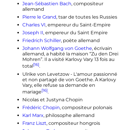
Jean-Sébastien Bach
, compositeur
allemand
Pierre le Grand
, tsar de toutes les Russies
Charles
VI
, empereur du Saint-Empire
Joseph II
, empereur du Saint Empire
Friedrich Schiller
, poète allemand
Johann Wolfgang von Goethe
, écrivain
allemand, a habité la maison “Zu den Drei
Mohren”. Il a visité Karlovy Vary 13 fois au
[16]
total
.
Ulrike von Levetzow - L'amour passionné
et non partagé de von Goethe. À Karlovy
Vary, elle refuse sa demande en
[16]
mariage
.
Nicolas et Justyna Chopin
Frédéric Chopin
, compositeur polonais
Karl Marx
, philosophe allemand
Franz Liszt
, compositeur hongrois