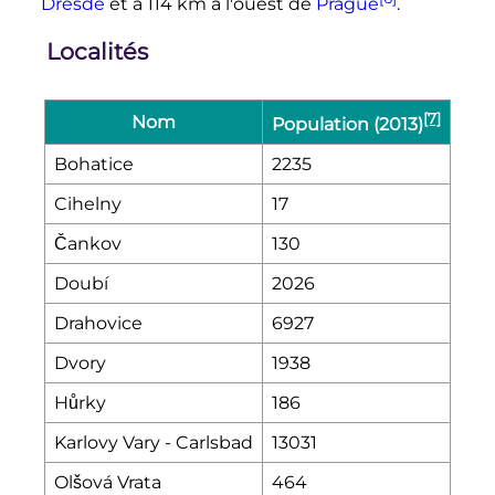
Dresde
et à
114
km
à l'ouest de
Prague
.
Localités
[7]
Nom
Population (2013)
Bohatice
2235
Cihelny
17
Čankov
130
Doubí
2026
Drahovice
6927
Dvory
1938
Hůrky
186
Karlovy Vary - Carlsbad
13031
Olšová Vrata
464