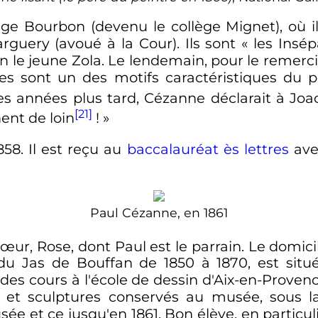
ge Bourbon (devenu le collège Mignet), où il
rguery (avoué à la Cour). Ils sont «
les Insép
 le jeune Zola. Le lendemain, pour le remercie
sont un des motifs caractéristiques du p
es années plus tard, Cézanne déclarait à Jo
[21]
ent de loin
! »
58. Il est reçu au
baccalauréat ès lettres
ave
Paul Cézanne, en 1861
œur, Rose, dont Paul est le parrain. Le domic
du Jas de Bouffan de 1850 à 1870, est situ
it des cours à l'école de dessin d'Aix-en-Prove
s et sculptures conservés au musée, sous la
ée et ce jusqu'en 1861. Bon élève, en particul