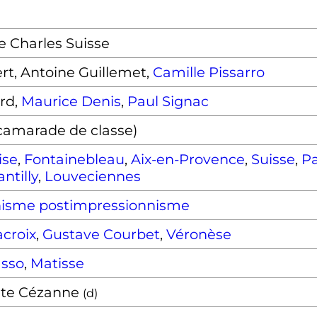
 Charles Suisse
rt, Antoine Guillemet,
Camille Pissarro
rd,
Maurice Denis
,
Paul Signac
camarade de classe)
ise
,
Fontainebleau
,
Aix-en-Provence
,
Suisse
,
Pa
ntilly
,
Louveciennes
nisme
postimpressionnisme
croix
,
Gustave Courbet
,
Véronèse
asso
,
Matisse
ste Cézanne
(
d
)