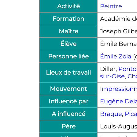
Activité
Peintre
Formation
Académie de
Maître
Joseph Gilbe
Élève
Émile Berna
Personne liée
Émile Zola
(
Diller,
Ponto
Lieux de travail
sur-Oise
,
Cha
Mouvement
Impression
Influencé par
Eugène Dela
A influencé
Braque
,
Pic
Père
Louis-Augu