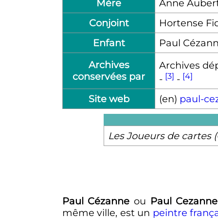
Mère
Anne Auber
Conjoint
Hortense Fi
Enfant
Paul Cézan
Archives
Archives dép
conservées par
[3]
[4]
-
-
Site web
(en)
paul-ce
Les Joueurs de cartes 
Paul Cézanne
ou
Paul Cezanne
même ville, est un
peintre
frança