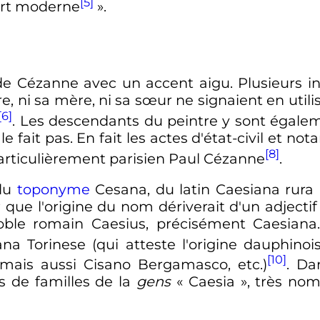
[5]
'art moderne
»
.
e Cézanne avec un accent aigu. Plusieurs in
ère, ni sa mère, ni sa sœur ne signaient en utili
[6]
. Les descendants du peintre y sont égale
le fait pas. En fait les actes d'état-civil et no
[8]
articulièrement parisien Paul Cézanne
.
 du
toponyme
Cesana, du latin Caesiana rura (
que l'origine du nom dériverait d'un adjectif 
noble romain Caesius, précisément Caesian
ana Torinese (qui atteste l'origine dauphinoi
[10]
, mais aussi Cisano Bergamasco
,
etc.
)
. Da
s de familles de la
gens
«
Caesia
», très no