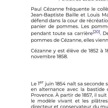
Paul Cézanne fréquente le collè
Jean-Baptiste Baille et Louis Ma
défend dans la cour de récréation
panier de pommes. Les pommes 
[20]
pendant toute sa carrière
. D
pommes de Cézanne, elles vienn
Cézanne y est élève de 1852 à 18
novembre 1858
.
er
Le
1
juin 1854
naît sa seconde s
en alternance avec la bastide 
Provence. À partir de 1857, il su
le modèle vivant et les plâtre
directeur et conservateur du mus