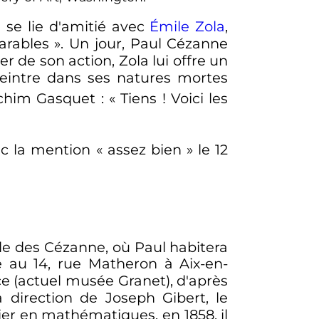
 se lie d'amitié avec
Émile Zola
,
arables
». Un jour, Paul Cézanne
r de son action, Zola lui offre un
eintre dans ses natures mortes
achim Gasquet
:
« Tiens ! Voici les
c la mention «
assez bien
» le
12
ile des Cézanne, où Paul habitera
é au 14, rue Matheron à Aix-en-
nce (actuel musée Granet), d'après
 direction de Joseph Gibert, le
ier en mathématiques, en 1858, il