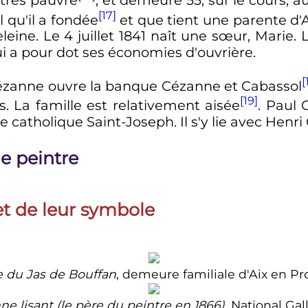
[17]
l qu'il a fondée
et que tient une parente d'
eleine. Le
4 juillet 1841
naît une sœur, Marie. 
a pour dot ses économies d'ouvrière.
[
Cézanne ouvre la banque Cézanne et Cabassol
[19]
s. La famille est relativement aisée
. Paul 
e catholique Saint-Joseph. Il s'y lie avec Henri
de peintre
et de leur symbole
e du Jas de Bouffan
, demeure familiale d'Aix en Pr
ne lisant (le père du peintre en 1866)
, National Gal