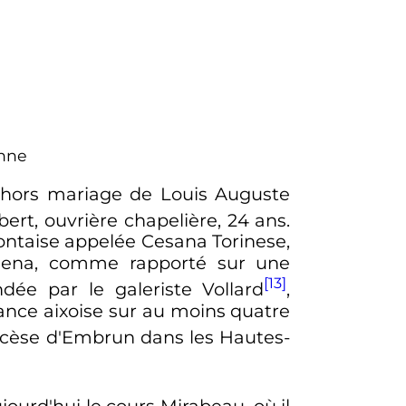
anne
é hors mariage de Louis Auguste
bert, ouvrière chapelière,
24 ans
.
montaise appelée Cesana Torinese,
esena, comme rapporté sur une
[13]
ée par le galeriste Vollard
,
nce aixoise sur au moins quatre
ocèse d'Embrun dans les Hautes-
ujourd'hui le cours Mirabeau, où il