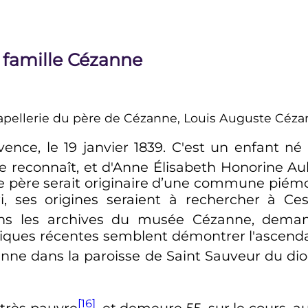
a famille Cézanne
pellerie du père de Cézanne, Louis Auguste Céz
vence, le
19 janvier 1839
. C'est un enfant n
 le reconnaît, et d'Anne Élisabeth Honorine Au
 le père serait originaire d’une commune pié
i, ses origines seraient à rechercher à C
dans les archives du musée Cézanne, demand
ques récentes semblent démontrer l'ascenda
enne dans la paroisse de Saint Sauveur du di
[16]
 très pauvre
, et demeure 55, sur le cours, a