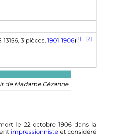
[1]
[2]
-13156, 3 pièces,
1901
-
1906
)
-
rait de Madame Cézanne
mort le
22 octobre 1906
dans la
ment
impressionniste
et considéré