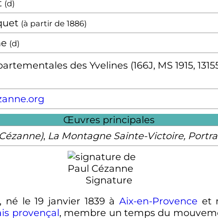
t
(
d
)
quet
(à partir de
1886
)
ne
(
d
)
artementales des Yvelines (166J, MS 1915, 13155
zanne.org
Œuvres principales
(Cézanne)
,
La Montagne Sainte-Victoire, Port
Signature
, né le
19 janvier 1839
à
Aix-en-Provence
et 
is
provençal
, membre un temps du mouve