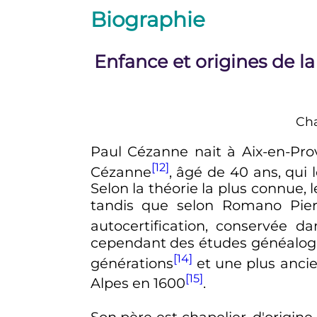
Biographie
Enfance et origines de l
Cha
Paul Cézanne nait à Aix-en-Pro
[12]
Cézanne
, âgé de
40 ans
, qui
Selon la théorie la plus connue,
tandis que selon Romano Pier
autocertification, conservée 
cependant des études généalogi
[14]
générations
et une plus anci
[15]
Alpes en 1600
.
Son père est chapelier, d'origine