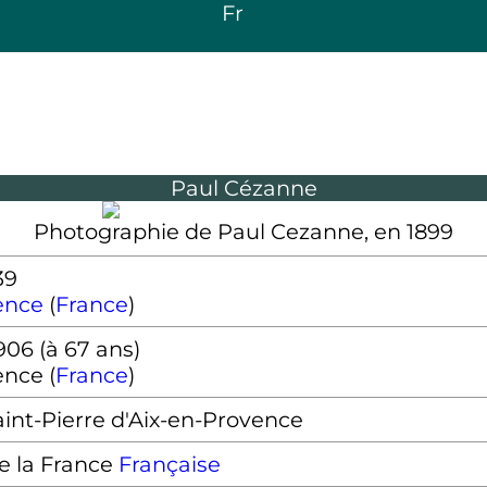
Fr
Paul Cézanne
Photographie de Paul Cezanne, en 1899
39
ence
(
France
)
906
(à 67 ans)
ence (
France
)
int-Pierre d'Aix-en-Provence
Française