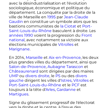
avec la désindustrialisation et l'évolution
sociologique, économique et politique du
département. La conquête par la droite de la
ville de Marseille en
1995
par
Jean-Claude
Gaudin
en constitue un symbole alors que les
bastions communistes de
la Ciotat
et
Port-
Saint-Louis-du-Rhône
basculent à droite. Les
années 1990
voient la progression du
Front
national
, avec notamment sa victoire aux
élections municipales de
Vitrolles
et
Marignane
.
En 2014,
Marseille
et
Aix-en-Provence
, les deux
plus grandes villes du département, ainsi que
Salon-de-Provence
,
Aubagne
Tarascon
et
Châteaurenard
sont dirigées par des maires
UMP
ou
divers droite
, le
PS
ou des
divers
gauche
dirigent les villes d'
Istres
,
Vitrolles
et
Port-Saint-Louis-du-Rhône
et le
PCF
est
toujours à la tête d'
Arles
,
Gardanne
et
Martigues
.
Signe du glissement progressif de l'électorat
vers la droite et le centre, à l'issue des