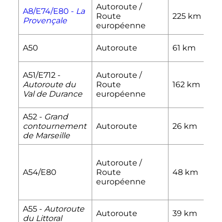
Autoroute /
A8/E74/E80 -
La
Route
225
km
Provençale
européenne
A50
Autoroute
61
km
A51/E712 -
Autoroute /
Autoroute du
Route
162
km
Val de Durance
européenne
A52 -
Grand
contournement
Autoroute
26
km
de Marseille
Autoroute /
A54/E80
Route
48
km
européenne
A55 -
Autoroute
Autoroute
39
km
du Littoral