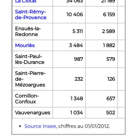
La Ciotat
34 063
21 189
Saint-Rémy-
10 406
6 159
de-Provence
Ensuès-la-
5 311
2 589
Redonne
Mouriès
3 484
1 882
Saint-Paul-
987
579
lès-Durance
Saint-Pierre-
de-
232
126
Mézoargues
Cornillon-
1 348
657
Confoux
Vauvenargues
1 034
502
Source Insee
, chiffres au 01/01/2012.