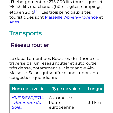
d'hébergement de
275 000 lits touristiques
et
98 431 lits
marchands (hôtels, gîtes, campings,
[10]
etc.) en 2015
. Les trois principaux sites
touristiques sont
Marseille
,
Aix-en-Provence
et
Arles
.
Transports
Réseau routier
Le département des Bouches-du-Rhône est
traversé par un réseau routier et autoroutier
très dense, notamment sur le triangle Aix-
Marseille-Salon, qui souffre d'une importante
congestion quotidienne.
Nom de la voirie
Type de voirie
Longueur
A7/E15/E80/E714
Autoroute /
-
Autoroute du
Route
311
km
Soleil
européenne