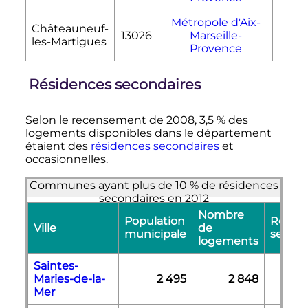
Métropole d'Aix-
Châteauneuf-
13026
Marseille-
31
les-Martigues
Provence
Résidences secondaires
Selon le recensement de 2008, 3,5
% des
logements disponibles dans le département
étaient des
résidences secondaires
et
occasionnelles.
Communes ayant plus de 10 % de résidences
secondaires en 2012
Nombre
Population
Résid
Ville
de
municipale
second
logements
Saintes-
Maries-de-la-
2 495
2 848
Mer