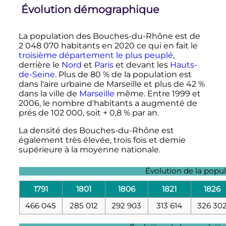
Évolution démographique
La population des Bouches-du-Rhône est de
2 048 070 habitants
en
2020
ce qui en fait le
troisième département le plus peuplé
,
derrière le
Nord
et
Paris
et devant les
Hauts-
de-Seine
. Plus de 80
% de la population est
dans l'aire urbaine de Marseille et plus de 42
%
dans la ville de
Marseille
même. Entre 1999 et
2006, le nombre d'habitants a augmenté de
près de
102 000
, soit + 0,8
% par an.
La densité des Bouches-du-Rhône est
également très élevée, trois fois et demie
supérieure à la moyenne nationale.
Évolution de la popu
1791
1801
1806
1821
1826
466 045
285 012
292 903
313 614
326 30