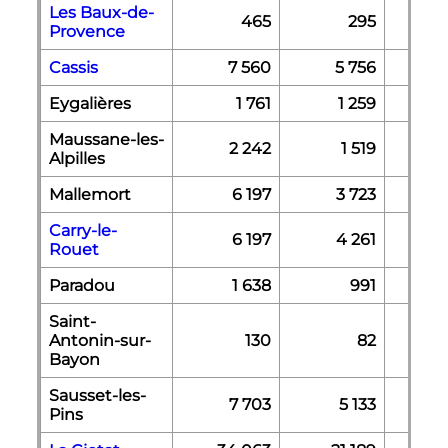
Les Baux-de-
465
295
Provence
Cassis
7 560
5 756
Eygalières
1 761
1 259
Maussane-les-
2 242
1 519
Alpilles
Mallemort
6 197
3 723
Carry-le-
6 197
4 261
Rouet
Paradou
1 638
991
Saint-
Antonin-sur-
130
82
Bayon
Sausset-les-
7 703
5 133
Pins