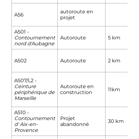
autoroute en
A56
projet
A501 -
Contournement
Autoroute
5
km
nord d'Aubagne
A502
Autoroute
2
km
A507/L2 -
Ceinture
Autoroute en
11km
périphérique de
construction
Marseille
A510 -
Contournement
Projet
30
km
d' Aix-en-
abandonné
Provence