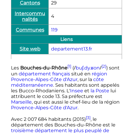
Cantons
29
Intercommu
4
nalités
Communes
119
Liens
Site web
departement13.fr
[1]
[2]
/
/
Les
Bouches-du-Rhône
(
b
u
ʃ
.
d
y
.
ʁ
o
n
) sont
un
département français
situé en
région
Provence-Alpes-Côte d'Azur
, sur la
côte
méditerranéenne
. Ses habitants sont appelés
les Bucco-Rhodaniens. L'
Insee
et
la Poste
lui
attribuent le
code 13
. Sa préfecture est
Marseille
, qui est aussi le chef-lieu de la région
Provence-Alpes-Côte d'Azur
.
[3]
Avec
2 007 684 habitants
(2015)
, le
département des Bouches-du-Rhône est le
troisième département le plus peuplé de