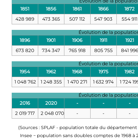
Évolution de la populati
1851
1856
1861
1866
1872
428 989
473 365
507 112
547 903
554 911
Évolution de la populati
1896
1901
1906
1911
1921
673 820
734 347
765 918
805 755
841 99
Évolution de la populati
1954
1962
1968
1975
1982
1 048 762
1 248 355
1 470 271
1 632 974
1 724 19
Évolution de la populati
2016
2020
-
-
-
2 019 717
2 048 070
-
-
-
(Sources : SPLAF - population totale du département 
Insee − population sans doubles comptes de 1968 à