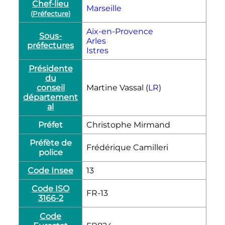
Chef-lieu
Marseille
(
Préfecture
)
Aix-en-Provence
Sous-
Arles
préfectures
Istres
Présidente
du
conseil
Martine Vassal (
LR
)
département
al
Préfet
Christophe Mirmand
Préfète de
Frédérique Camilleri
police
Code Insee
13
Code ISO
FR-13
3166-2
Code