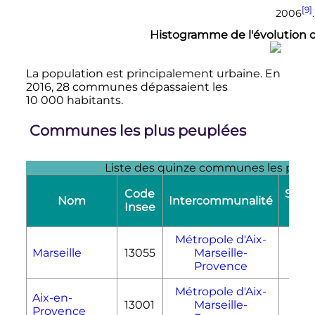
[9]
2006
.
Histogramme de l'évolution
La population est principalement urbaine. En
2016, 28 communes dépassaient les
10 000 habitants
.
Communes les plus peuplées
Liste des quinze communes les plus
Code
Super
Nom
Intercommunalité
Insee
(k
Métropole d'Aix-
Marseille
13055
Marseille-
240
Provence
Métropole d'Aix-
Aix-en-
13001
Marseille-
186
Provence