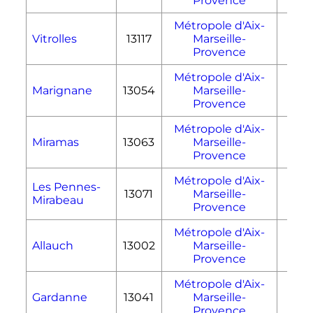
Provence
Métropole d'Aix-
Vitrolles
13117
Marseille-
36
Provence
Métropole d'Aix-
Marignane
13054
Marseille-
23
Provence
Métropole d'Aix-
Miramas
13063
Marseille-
25
Provence
Métropole d'Aix-
Les Pennes-
13071
Marseille-
33
Mirabeau
Provence
Métropole d'Aix-
Allauch
13002
Marseille-
50
Provence
Métropole d'Aix-
Gardanne
13041
Marseille-
27
Provence