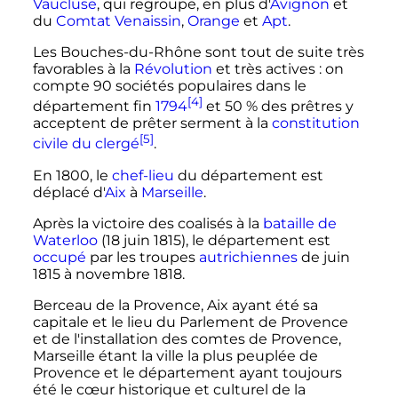
Vaucluse
, qui regroupe, en plus d'
Avignon
et
du
Comtat Venaissin
,
Orange
et
Apt
.
Les Bouches-du-Rhône sont tout de suite très
favorables à la
Révolution
et très actives
: on
compte
90
sociétés populaires
dans le
[4]
département fin
1794
et 50
% des prêtres y
acceptent de prêter serment à la
constitution
[5]
civile du clergé
.
En 1800, le
chef-lieu
du département est
déplacé d'
Aix
à
Marseille
.
Après la victoire des coalisés à la
bataille de
Waterloo
(18 juin 1815), le département est
occupé
par les troupes
autrichiennes
de juin
1815 à novembre 1818.
Berceau de la Provence, Aix ayant été sa
capitale et le lieu du Parlement de Provence
et de l'installation des comtes de Provence,
Marseille étant la ville la plus peuplée de
Provence et le département ayant toujours
été le cœur historique et culturel de la