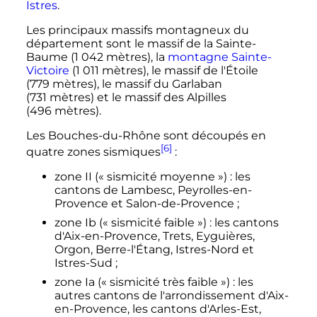
Istres
.
Les principaux massifs montagneux du
département sont le massif de la Sainte-
Baume (
1 042 mètres
), la
montagne Sainte-
Victoire
(
1 011 mètres
), le massif de l'Étoile
(
779 mètres
), le massif du Garlaban
(
731 mètres
) et le massif des Alpilles
(
496 mètres
).
Les Bouches-du-Rhône sont découpés en
[6]
quatre zones sismiques
:
zone II («
sismicité moyenne
»)
: les
cantons de Lambesc, Peyrolles-en-
Provence et Salon-de-Provence
;
zone Ib («
sismicité faible
»)
: les cantons
d'Aix-en-Provence, Trets, Eyguières,
Orgon, Berre-l'Étang, Istres-Nord et
Istres-Sud
;
zone Ia («
sismicité très faible
»)
: les
autres cantons de l'arrondissement d'Aix-
en-Provence, les cantons d'Arles-Est,