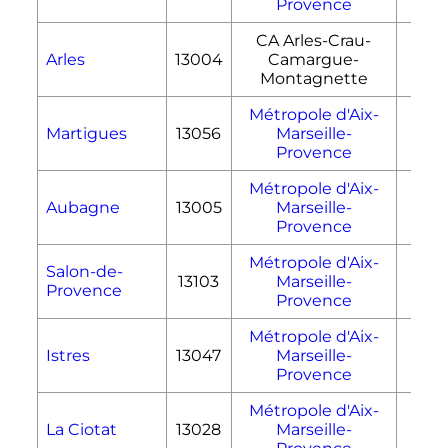
Provence
CA Arles-Crau-
Arles
13004
Camargue-
758
Montagnette
Métropole d'Aix-
Martigues
13056
Marseille-
71
Provence
Métropole d'Aix-
Aubagne
13005
Marseille-
54
Provence
Métropole d'Aix-
Salon-de-
13103
Marseille-
70
Provence
Provence
Métropole d'Aix-
Istres
13047
Marseille-
113
Provence
Métropole d'Aix-
La Ciotat
13028
Marseille-
31