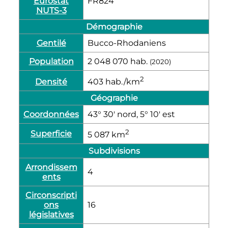
Eurostat
FR824
NUTS-3
Démographie
Gentilé
Bucco-Rhodaniens
Population
2 048 070
hab.
(2020)
2
Densité
403
hab./km
Géographie
Coordonnées
43° 30′ nord, 5° 10′ est
2
Superficie
5 087
km
Subdivisions
Arrondissem
4
ents
Circonscripti
ons
16
législatives