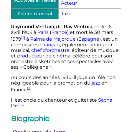
Activités annexes
Acteur
Genre musical
Jazz
Raymond Ventura
, dit
Ray Ventura
, né le
16
avril 1908
à
Paris
(
France
) et mort le
30 mars
[1]
1979
à
Palma de Majorque
(
Espagne
), est un
compositeur
français
, également arrangeur
musical,
chef d'orchestre
, éditeur de musique
et
producteur de cinéma
, célèbre pour son
orchestre à sketches et ses spectacles avec
ses « Collégiens ».
Au cours des années 1930, il joue un rôle non
négligeable pour la promotion du
jazz
en
[2]
France
.
Il est oncle du chanteur et guitariste
Sacha
Distel
.
Biographie