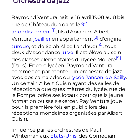
Orchestre de jazz
Raymond Ventura naît le
16 avril 1908
au 8 bis
e
rue de Châteaudun dans le
9
[1]
arrondissement
, fils d'Abraham Albert
[3]
Ventura,
joaillier
en appartement
d'origine
[4]
turque
, et de Sarah Alice Landauer
, tous
deux d'ascendance
juive
. Il est élève au sein
[5]
des classes élémentaires du lycée Molière
(Paris). Encore lycéen, Raymond Ventura
commence par monter un orchestre de jazz
avec des camarades du
lycée Janson-de-Sailly
.
Un certain Albert Cuisin ayant des salles de
réception à quelques mètres du lycée, rue de
la Pompe, prête ses locaux pour que la jeune
formation puisse s'exercer. Ray Ventura joue
pour la première fois en public lors des
réceptions mondaines organisées par Albert
Cuisin.
Influencé par les orchestres de Paul
Whiteman aux
États-Unis
, des Comedian