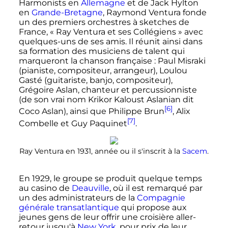
Harmonists en
Allemagne
et de Jack Hylton
en
Grande-Bretagne
, Raymond Ventura fonde
un des premiers orchestres à sketches de
France, «
Ray Ventura et ses Collégiens
» avec
quelques-uns de ses amis. Il réunit ainsi dans
sa formation des musiciens de talent qui
marqueront la chanson française
: Paul Misraki
(pianiste, compositeur, arrangeur), Loulou
Gasté (guitariste, banjo, compositeur),
Grégoire Aslan, chanteur et percussionniste
(de son vrai nom Krikor Kaloust Aslanian dit
[6]
Coco Aslan), ainsi que Philippe Brun
, Alix
[7]
Combelle et Guy Paquinet
.
Ray Ventura en 1931, année ou il s'inscrit à la
Sacem
.
En 1929, le groupe se produit quelque temps
au casino de
Deauville
, où il est remarqué par
un des administrateurs de la
Compagnie
générale transatlantique
qui propose aux
jeunes gens de leur offrir une croisière aller-
retour jusqu'à
New York
, pour prix de leur