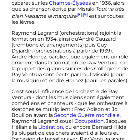
cabaret sur les
Champs-Élysées
en 1936, alors
que sa chanson écrite par Misraki
Tout va très
[8]
,
[9]
bien Madame la marquise
est sur toutes
les lèvres.
Raymond Legrand (orchestrations) rejoint la
formation en 1934, ainsi qu'André Cauzard
(trombone et arrangements) puis Guy
Dejardin (orchestrations à partir de 1939).
André Hornez, parolier, joue également un rôle
éminent dans la formation de Ray Ventura, car
la plupart des grands succès des Collégiens de
Ray Ventura sont écrits par Paul Misraki (pour
la musique) et André Hornez (pour les paroles).
C'est sous l'influence de l'orchestre de Ray
Ventura - dont les musiciens sont également
comédiens et chanteurs - que les orchestres à
sketches se multiplient
: Fred Adison et Jo
Bouillon avant la
Seconde Guerre mondiale
,
Raymond Legrand sous l'
Occupation
, Jacques
Hélian à la
Libération
, ou encore Bernard Hilda
(la plupart de ces chefs avaient d'ailleurs eu
l'occasion de travailler avec Ray Ventura avant