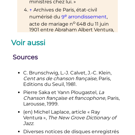
ministres chez lui.
»
↑
Archives de Paris, état-civil
e
numérisé du
9
arrondissement
,
o
acte de mariage
n
648 du
11 juin
1901
entre Abraham Albert Ventura,
voyageur de commerce né le
4
Voir aussi
novembre 1866
à
Constantinople
,
et Sarah-Alice Landauer, née le
27
décembre 1877
à
Paris
.
Sources
↑
Centenaire du lycée Molière.
Mémorial 1888-1988
, La Châtre, 1988,
p.
93.
C. Brunschwig, L.-J. Calvet, J.-C. Klein,
Cent ans de chanson française
, Paris,
↑
Philippe Brun
sur
data.bnf.fr
Editions du Seuil, 1981.
↑
Guy Paquinet
sur
data.bnf.fr
Pierre Saka et Yann Plougastel,
La
↑
«
Tout va très bien Madame la
Chanson française et francophone
, Paris,
Marquise
: fox-trot humoristique
»
,
Larousse, 1999.
sur
Bibliothèques spécialisées de la
(en)
Michel Laplace, article «
Ray
Ville de Paris
(consulté le
13 février 2018
)
Ventura
»,
The New Grove Dictionary of
↑
Le principe thématique de
Tout
Jazz
.
va très bien Madame la Marquise
Diverses notices de disques enregistrés
fait écho au passage XXVII,