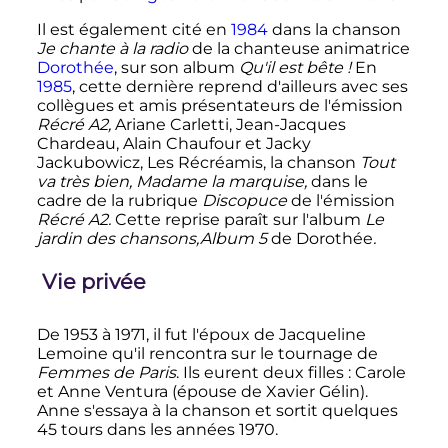
Il est également cité en
1984
dans la chanson
Je chante à la radio
de la chanteuse animatrice
Dorothée
, sur son album
Qu'il est bête
!
En
1985
, cette dernière reprend d'ailleurs avec ses
collègues et amis présentateurs de l'émission
Récré A2,
Ariane Carletti, Jean-Jacques
Chardeau, Alain Chaufour et Jacky
Jackubowicz, Les Récréamis, la chanson
Tout
va très bien, Madame la marquise,
dans le
cadre de la rubrique
Discopuce
de l'émission
Récré A2.
Cette reprise paraît sur l'album
Le
jardin des chansons,Album 5
de Dorothée
.
Vie privée
De 1953 à 1971, il fut l'époux de Jacqueline
Lemoine qu'il rencontra sur le tournage de
Femmes de Paris
. Ils eurent deux filles
: Carole
et Anne Ventura (épouse de Xavier Gélin).
Anne s'essaya à la chanson et sortit quelques
45 tours dans les années 1970.