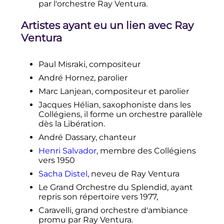
par l'orchestre Ray Ventura.
Exemplum de Maimundo servo,
de
e
la
Disciplina Clericalis
du
XII
siècle
Artistes ayant eu un lien avec Ray
de Pierre Alphonse. Lire un
extrait
Ventura
(
As anedotas do Negro Maimundo)
en ligne
.
↑
«
Le Hall de la chanson
»
, sur
Le
Paul Misraki, compositeur
Hall de la chanson
(consulté le
11 août
André Hornez, parolier
.
2020
)
Marc Lanjean, compositeur et parolier
↑
«
Sacha Distel
»
(consulté le
17 octobre
2017
)
Jacques Hélian, saxophoniste dans les
Collégiens, il forme un orchestre parallèle
↑
Jacques Hélian,
Les Grands
dès la Libération.
Orchestres de music-hall en France
,
paru en 1984 chez Filipacchi.
André Dassary, chanteur
↑
«
MORT DU CHEF D'ORCHESTRE
Henri Salvador
, membre des Collégiens
AIME BARELLI
»
, sur
Le Soir Plus
vers 1950
(consulté le
20 mai 2021
)
Sacha Distel
, neveu de Ray Ventura
↑
«
melody.tv/actualites-
Le Grand Orchestre du Splendid, ayant
(
Archive.org
•
Wikiwix
•
musicales…
»
repris son répertoire vers 1977,
Archive.is
•
Google
• Que faire
?)
.
Caravelli, grand orchestre d'ambiance
promu par Ray Ventura.