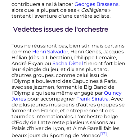
contribuera ainsi à lancer
Georges Brassens
,
alors que la plupart de ses «
Collégiens
»
tentent l'aventure d'une carrière soliste.
Vedettes issues de l'orchestre
Tous ne réussiront pas, bien sûr, mais certains
comme
Henri Salvador
, Henri Génès, Jacques
Hélian (dès la Libération), Philippe Lemaire,
André Ekyan ou
Sacha Distel
tireront fort bien
leur épingle du jeu, et dix ans plus tard,
d'autres groupes, comme celui issu de
l'Olympia boulevard des Capucines à Paris,
avec ses jazzmen, forment le Big Band de
l'Olympia qui sera même engagé par
Quincy
Jones
pour accompagner
Frank Sinatra
. Avec
de plus jeunes musiciens d'autres groupes se
forment en France, et entreprennent des
tournées internationales. L'orchestre belge
d'Eddy de Latte reste plusieurs saisons au
Palais d'hiver de Lyon, et Aimé Barelli fait les
[13]
beaux jours du Sporting de Monaco
.