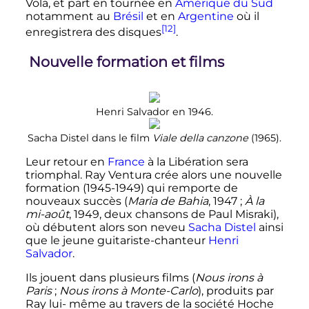
Vola, et part en tournée en
Amérique du Sud
notamment au
Brésil
et en
Argentine
où il
[12]
enregistrera des disques
.
Nouvelle formation et films
Henri Salvador en 1946.
Sacha Distel dans le film
Viale della canzone
(1965).
Leur retour en
France
à la Libération sera
triomphal. Ray Ventura crée alors une nouvelle
formation (1945-1949) qui remporte de
nouveaux succès (
Maria de Bahia
, 1947
;
À la
mi-août
, 1949, deux chansons de Paul Misraki),
où débutent alors son neveu
Sacha Distel
ainsi
que le jeune guitariste-chanteur
Henri
Salvador
.
Ils jouent dans plusieurs films (
Nous irons à
Paris
;
Nous irons à Monte-Carlo
), produits par
Ray lui- même au travers de la société Hoche