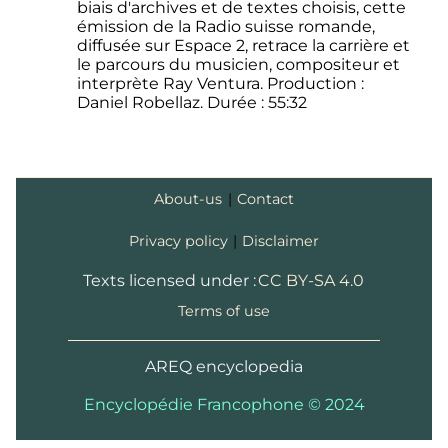
biais d'archives et de textes choisis, cette
émission de la Radio suisse romande,
diffusée sur Espace 2, retrace la carrière et
le parcours du musicien, compositeur et
interprète Ray Ventura. Production :
Daniel Robellaz. Durée : 55:32
About-us
|
Contact
Privacy policy
|
Disclaimer
Texts licensed under :
CC BY-SA 4.0
Terms of use
AREQ encyclopedia
Encyclopédie Francophone © 2024