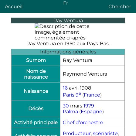
Fr
Accueil
Chercher
Ray Ventura
Ray Ventura en 1950 aux Pays-Bas.
Informations générales
Surnom
Ray Ventura
Nom de
Raymond Ventura
naissance
16
avril 1908
Naissance
e
Paris
9
(
France
)
30
mars
1979
Décès
Palma
(
Espagne
)
Activité principale
Chef d’orchestre
Producteur
,
scénariste
,