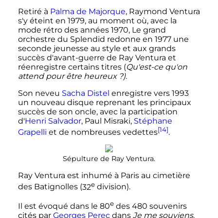
Retiré à
Palma de Majorque
, Raymond Ventura
s'y éteint en 1979, au moment où, avec la
mode rétro des années 1970, Le grand
orchestre du Splendid redonne en 1977 une
seconde jeunesse au style et aux grands
succès d'avant-guerre de Ray Ventura et
réenregistre certains titres (
Qu'est-ce qu'on
attend pour être heureux
?)
.
Son neveu
Sacha Distel
enregistre vers 1993
un nouveau disque reprenant les principaux
succès de son oncle, avec la participation
d'
Henri Salvador
, Paul Misraki,
Stéphane
[14]
Grapelli
et de nombreuses vedettes
.
Sépulture de Ray Ventura.
Ray Ventura est inhumé à Paris au cimetière
e
des Batignolles (
32
division
).
e
Il est évoqué dans le
80
des 480 souvenirs
cités par
Georges Perec
dans
Je me souviens
.