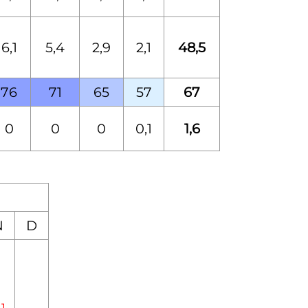
6,1
5,4
2,9
2,1
48,5
76
71
65
57
67
0
0
0
0,1
1,6
N
D
,1