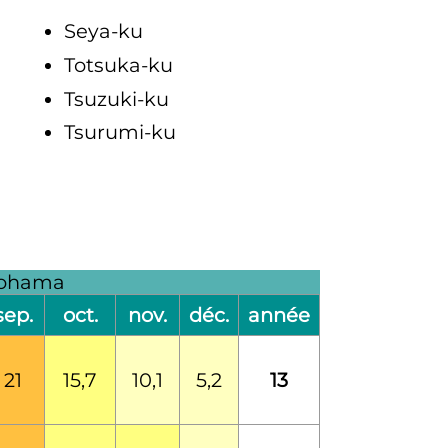
Seya-ku
Totsuka-ku
Tsuzuki-ku
Tsurumi-ku
okohama
sep.
oct.
nov.
déc.
année
21
15,7
10,1
5,2
13