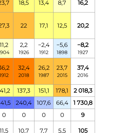
23,7
18,5
13,4
8,7
16,2
27,3
22
17,1
12,5
20,2
11,2
2,2
−2,4
−5,6
−8,2
1904
1926
1912
1898
1927
36,2
32,4
26,2
23,7
37,4
1912
2018
1987
2015
2016
141,2
137,3
151,1
178,1
2 018,3
41,5
240,4
107,6
66,4
1 730,8
0
0
0
0
9
11,5
10,7
7,7
5,5
105