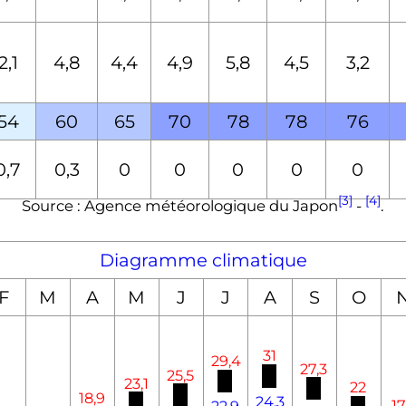
2,1
4,8
4,4
4,9
5,8
4,5
3,2
54
60
65
70
78
78
76
0,7
0,3
0
0
0
0
0
[3]
[4]
Source : Agence météorologique du Japon
-
.
Diagramme climatique
F
M
A
M
J
J
A
S
O
31
29,4
27,3
25,5
23,1
22
18,9
24,3
17