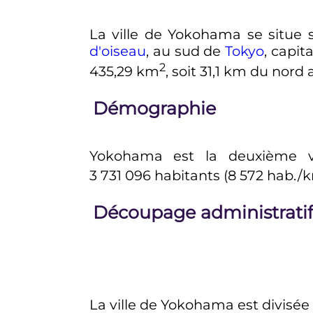
La ville de Yokohama se situe s
d'oiseau
, au sud de
Tokyo
, capit
2
435,29
km
, soit
31,1 km
du nord a
Démographie
Yokohama est la deuxième 
3 731 096 habitants
(
8 572
hab.
/
Découpage administrati
La ville de Yokohama est divisée