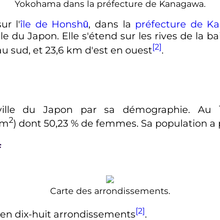
Yokohama dans la préfecture de Kanagawa.
ur l'
île de Honshū
, dans la
préfecture de K
ale du Japon. Elle s'étend sur les rives de la ba
[2]
u sud, et
23,6 km
d'est en ouest
.
ville du Japon par sa démographie. Au
2
km
) dont 50,23
% de femmes. Sa population a 
f
Carte des arrondissements.
[2]
 en dix-huit arrondissements
.