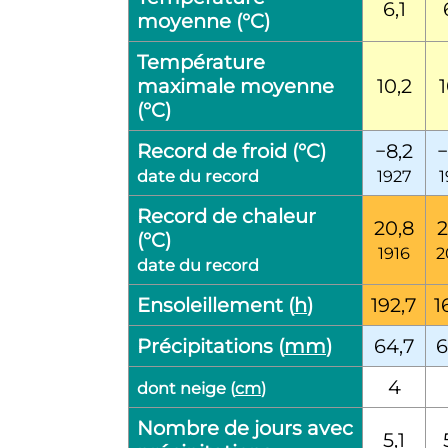
6,1
moyenne (°C)
Température
maximale moyenne
10,2
1
(°C)
Record de froid (°C)
−8,2
−
date du record
1927
1
Record de chaleur
20,8
2
(°C)
1916
2
date du record
Ensoleillement (
h
)
192,7
1
Précipitations (
mm
)
64,7
6
4
dont neige (
cm
)
Nombre de jours avec
5,1