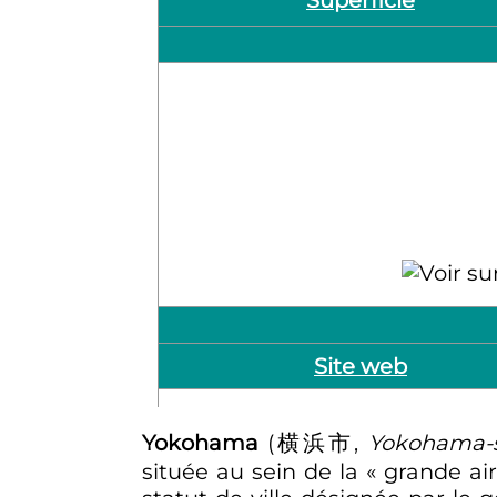
Site web
Yokohama
(
横浜市
,
Yokohama-
située au sein de la «
grande ai