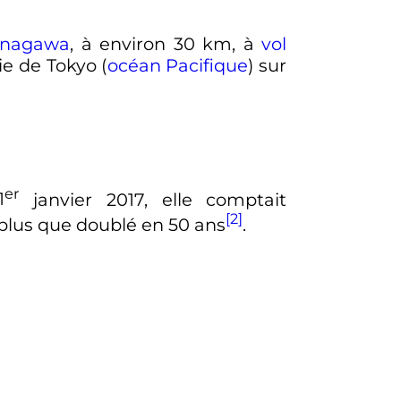
anagawa
, à environ
30 km
, à
vol
ie de Tokyo (
océan Pacifique
) sur
er
1
janvier 2017
, elle comptait
[2]
plus que doublé en
50 ans
.