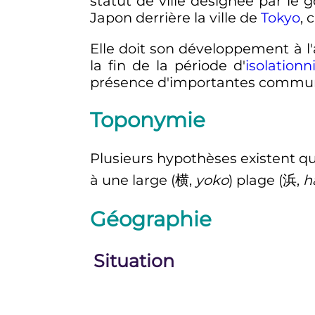
statut de ville désignée par le
Japon derrière la ville de
Tokyo
, 
Elle doit son développement à l
la fin de la période d'
isolation
présence d'importantes commun
Toponymie
Plusieurs hypothèses existent qu
à une
large
(
横
,
yoko
)
plage
(
浜
,
h
Géographie
Situation