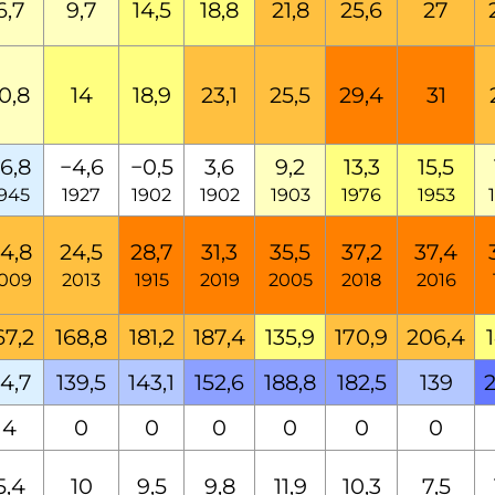
6,7
9,7
14,5
18,8
21,8
25,6
27
0,8
14
18,9
23,1
25,5
29,4
31
6,8
−4,6
−0,5
3,6
9,2
13,3
15,5
945
1927
1902
1902
1903
1976
1953
4,8
24,5
28,7
31,3
35,5
37,2
37,4
009
2013
1915
2019
2005
2018
2016
67,2
168,8
181,2
187,4
135,9
170,9
206,4
4,7
139,5
143,1
152,6
188,8
182,5
139
2
4
0
0
0
0
0
0
5,4
10
9,5
9,8
11,9
10,3
7,5