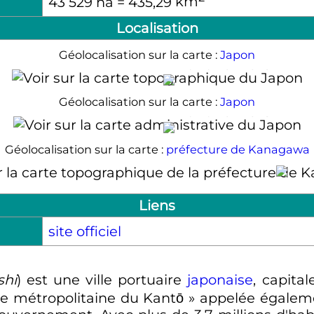
43 529
ha
= 435,29
km
Localisation
Géolocalisation sur la carte :
Japon
Yokohama-shi
Géolocalisation sur la carte :
Japon
Yokohama-shi
Géolocalisation sur la carte :
préfecture de Kanagawa
Yokohama-shi
Liens
site officiel
shi
)
est une ville portuaire
japonaise
, capita
re métropolitaine du Kantō
» appelée égale