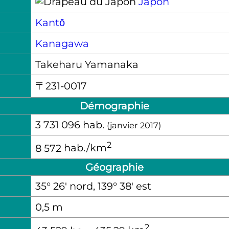
Japon
Kantō
Kanagawa
Takeharu Yamanaka
〒231-0017
Démographie
3 731 096
hab.
(janvier 2017)
2
8 572
hab./km
Géographie
35° 26′ nord, 139° 38′ est
0,5
m
2