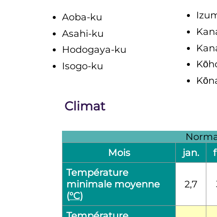
Izu
Aoba-ku
Kan
Asahi-ku
Kan
Hodogaya-ku
Kōh
Isogo-ku
Kōn
Climat
Normal
Mois
jan.
Température
minimale moyenne
2,7
(
°C
)
Température