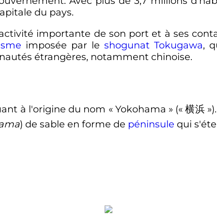
 gouvernement. Avec plus de
3,7 millions
d'habi
capitale du pays.
'activité importante de son port et à ses con
nisme
imposée par le
shogunat
Tokugawa
, q
autés étrangères, notamment chinoise.
ant à l'origine du nom «
Yokohama
» («
横浜
»)
ama
)
de sable en forme de
péninsule
qui s'éte