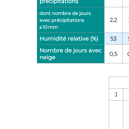
précipitations
dont nombre de jours
2,2
avec précipitations
≥ 10 mm
Humidité relative (%)
53
Nombre de jours avec
0,5
neige
J