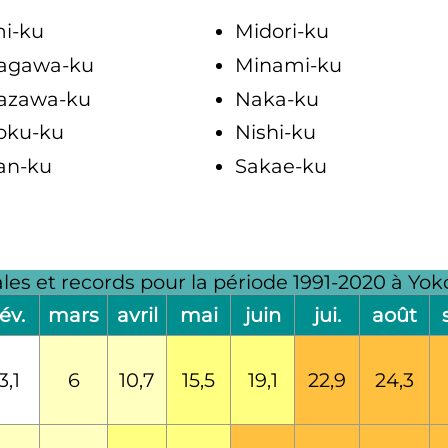
mi-ku
Midori-ku
agawa-ku
Minami-ku
azawa-ku
Naka-ku
oku-ku
Nishi-ku
an-ku
Sakae-ku
es et records pour la période 1991-2020 à Y
fév.
mars
avril
mai
juin
jui.
août
3,1
6
10,7
15,5
19,1
22,9
24,3