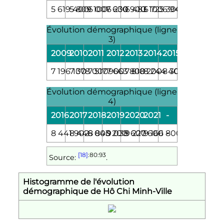
5 619 400
5 809 100
6 007 600
6 230 900
6 483 100
6 725 300
6 946 100
Évolution démographique (ligne
3)
2009
2010
2011
2012
2013
2014
2015
7 196 100
7 378 000
7 517 900
7 663 800
7 818 200
8 244 400
8 307 900
Évolution démographique (ligne
4)
2016
2017
2018
2019
2020
2021
-
8 441 902
8 446 000
8 843 200
9 038 600
9 227 600
9 166 800
-
[18]
:80
:93
Source:
.
Histogramme de l'évolution
démographique de Hô Chi Minh-Ville