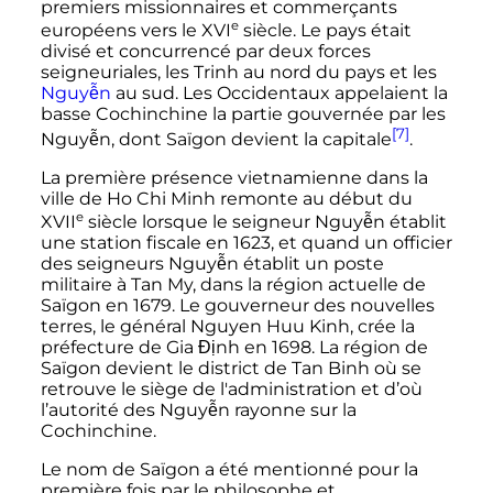
premiers missionnaires et commerçants
e
européens vers le
XVI
siècle
. Le pays était
divisé et concurrencé par deux forces
seigneuriales, les Trinh au nord du pays et les
Nguyễn
au sud. Les Occidentaux appelaient la
basse Cochinchine la partie gouvernée par les
[7]
Nguyễn, dont Saïgon devient la capitale
.
La première présence vietnamienne dans la
ville de Ho Chi Minh remonte au début du
e
XVII
siècle
lorsque le seigneur Nguyễn établit
une station fiscale en 1623, et quand un officier
des seigneurs Nguyễn établit un poste
militaire à Tan My, dans la région actuelle de
Saïgon en 1679. Le gouverneur des nouvelles
terres, le général Nguyen Huu Kinh, crée la
préfecture de Gia Định en 1698. La région de
Saïgon devient le district de Tan Binh où se
retrouve le siège de l'administration et d’où
l’autorité des Nguyễn rayonne sur la
Cochinchine.
Le nom de Saïgon a été mentionné pour la
première fois par le philosophe et