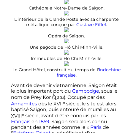
Cathédrale Notre-Dame de Saïgon.
L'intérieur de la Grande Poste avec sa charpente
métallique conçue par
Gustave Eiffel
.
Opéra de Saïgon.
Une pagode de Hô Chi Minh-Ville.
Immeubles de Hô Chi Minh-Ville.
Le Grand Hôtel, construit du temps de l'
Indochine
française
.
Avant de devenir vietnamienne, Saïgon était
le plus important port du
Cambodge
, sous le
nom de Prey Kor (ព្រៃគរ). Occupé par des
e
Annamites
dès le
XVII
siècle
, le site est alors
baptisé Saïgon, puis entouré de murailles au
e
XVIII
siècle
, avant d'être conquis par les
Français
en
1859
. Saïgon sera alors connu
pendant des années comme le «
Paris
de
l'
Extrême-Orient
», bénéficiant d'un