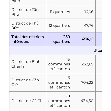
Bình
District de Tân
11 quartiers
16,06
366
Phú
District de Thủ
12 quartiers
47,76
336
Đức
Total des districts
259
494,01
5 14
intérieurs
quartiers
5 distric
15
District de Bình
communes
252,69
304
Chánh
et 1 canton
6
District de Cần
communes
704,22
66
Giờ
et 1 canton
20
District de Củ Chi
communes
434,50
288
et 1 canton