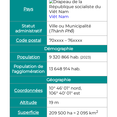
Pays
Viêt Nam
Statut
Ville ou Municipalité
administratif
(
Thành Phố
)
Code postal
70xxxx – 76xxxx
Démographie
Population
9 320 866
hab.
(2023)
Population de
13 648 914
hab.
l'agglomération
Géographie
10° 46′ 01″ nord,
Coordonnées
106° 40′ 01″ est
Altitude
19
m
2
Superficie
209 500
ha
= 2 095
km