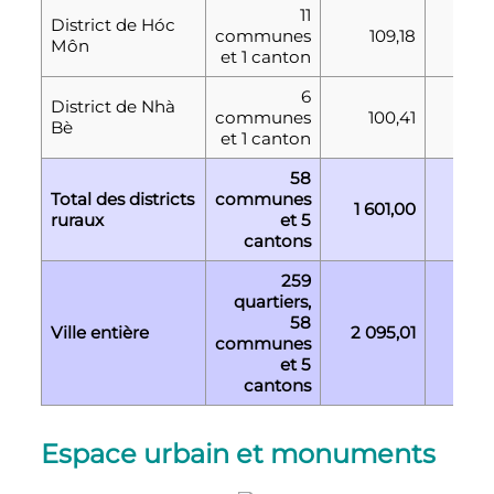
11
District de Hóc
communes
109,18
245
Môn
et 1 canton
6
District de Nhà
communes
100,41
72
Bè
et 1 canton
58
Total des districts
communes
1 601,00
976
ruraux
et 5
cantons
259
quartiers,
58
Ville entière
2 095,01
6 11
communes
et 5
cantons
Espace urbain et monuments