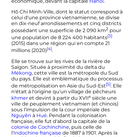
économique, devant la capitale
Hanoï
.
Hô Chi Minh-Ville, dont le statut correspond à
celui d'une province vietnamienne, se divise
en dix-neuf arrondissements et cinq districts
2
possédant une superficie de
2 090
km
pour
[3]
une population de
8 224 400 habitants
(2015) dans une région qui en compte 21
[4]
millions (2020)
.
Elle se trouve sur les rives de la rivière de
Saïgon. Située à proximité du delta du
Mékong
, cette ville est la métropole du Sud
du pays. Elle est emblématique du processus
[5]
de métropolisation en Asie du Sud-Est
. Elle
n'était à l'origine qu'un village de pêcheurs
e
khmer
et devint à partir du
XVII
siècle
une
ville de peuplement vietnamien (et chinois)
sous l'impulsion de la cour impériale des
Nguyên
à
Hué
. Pendant la colonisation
française, elle fut d'abord la capitale de la
colonie de Cochinchine
, puis celle de
l'
Indochine française
de 1887 à 1901. Après la