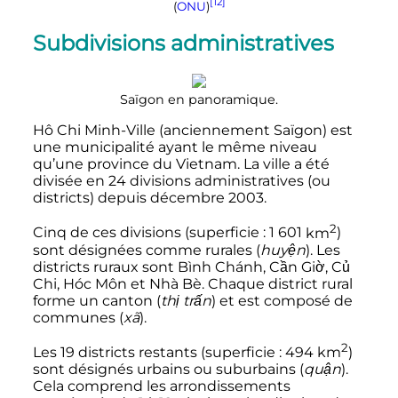
[12]
(
ONU
)
Subdivisions administratives
Saïgon en panoramique.
Hô Chi Minh-Ville (anciennement Saïgon) est
une municipalité ayant le même niveau
qu’une province du Vietnam. La ville a été
divisée en 24 divisions administratives (ou
districts) depuis
décembre 2003
.
2
Cinq de ces divisions (superficie
:
1 601
km
)
sont désignées comme rurales (
huyện
). Les
districts ruraux sont Bình Chánh, Cần Giờ, Củ
Chi, Hóc Môn et Nhà Bè. Chaque district rural
forme un canton (
thị trấn
) et est composé de
communes (
xã
).
2
Les 19 districts restants (superficie
:
494
km
)
sont désignés urbains ou suburbains (
quận
).
Cela comprend les arrondissements