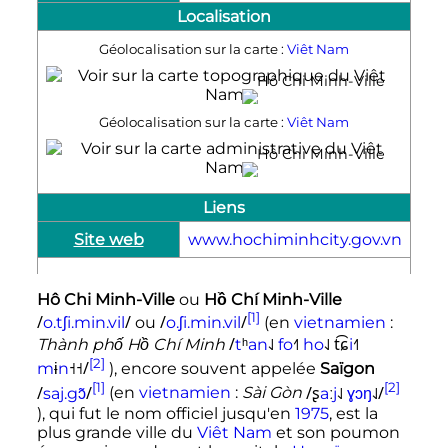
Localisation
Géolocalisation sur la carte :
Viêt Nam
Hô Chi Minh-Ville
Géolocalisation sur la carte :
Viêt Nam
Hô Chi Minh-Ville
Liens
Site web
www.hochiminhcity.gov.vn
Hô Chi Minh-Ville
ou
Hồ Chí Minh-Ville
[1]
/
/
/
/
o
.
t
ʃ
i
.
m
i
n
.
v
i
l
ou
o
.
ʃ
i
.
m
i
n
.
v
i
l
(
en
vietnamien
:
/
˨˩
˧˥
˨˩ t͡ɕ
˧˥
Thành phố Hồ Chí Minh
t
ʰ
a
n
f
o
h
o
i
[2]
˧˧/
m
ɨ
n
), encore souvent appelée
Saïgon
[1]
[2]
/
/
/ʂ
˨˩
˨˩/
s
a
j
.
g
ɔ̃
(
en
vietnamien
:
Sài Gòn
a
ː
j
ɣ
ɔ
ŋ
), qui fut le nom officiel jusqu'en
1975
, est la
plus grande ville du
Viêt Nam
et son poumon