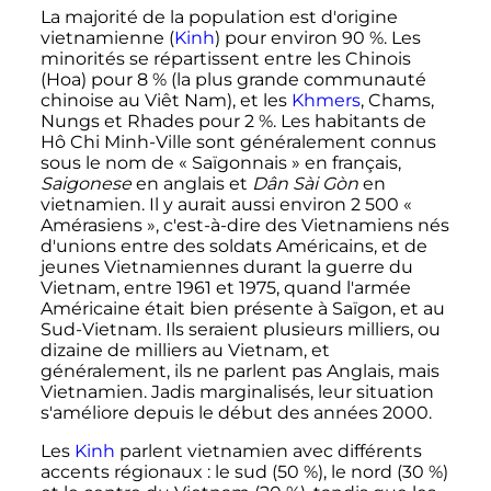
La majorité de la population est d'origine
vietnamienne (
Kinh
) pour environ 90
%. Les
minorités se répartissent entre les Chinois
(Hoa) pour 8
% (la plus grande communauté
chinoise au Viêt Nam), et les
Khmers
, Chams,
Nungs et Rhades pour 2
%. Les habitants de
Hô Chi Minh-Ville sont généralement connus
sous le nom de «
Saïgonnais
» en français,
Saigonese
en anglais et
Dân Sài Gòn
en
vietnamien. Il y aurait aussi environ
2 500 «
Amérasiens »
, c'est-à-dire des Vietnamiens nés
d'unions entre des soldats Américains, et de
jeunes Vietnamiennes durant la guerre du
Vietnam, entre 1961 et 1975, quand l'armée
Américaine était bien présente à Saïgon, et au
Sud-Vietnam. Ils seraient plusieurs milliers, ou
dizaine de milliers au Vietnam, et
généralement, ils ne parlent pas Anglais, mais
Vietnamien. Jadis marginalisés, leur situation
s'améliore depuis le début des années 2000.
Les
Kinh
parlent vietnamien avec différents
accents régionaux
: le sud (50
%), le nord (30
%)