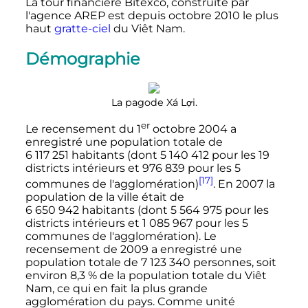
La tour financière Bitexco, construite par
l'agence AREP est depuis
octobre 2010
le plus
haut
gratte-ciel
du Viêt Nam.
Démographie
La pagode Xá Lợi.
er
Le recensement du
1
octobre 2004
a
enregistré une population totale de
6 117 251 habitants
(dont
5 140 412
pour les 19
districts intérieurs et
976 839
pour les 5
[17]
communes de l'agglomération)
. En 2007 la
population de la ville était de
6 650 942 habitants
(dont
5 564 975
pour les
districts intérieurs et
1 085 967
pour les 5
communes de l'agglomération). Le
recensement de 2009 a enregistré une
population totale de
7 123 340 personnes
, soit
environ 8,3
% de la population totale du Viêt
Nam, ce qui en fait la plus grande
agglomération du pays. Comme unité