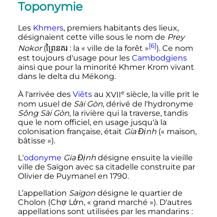
Toponymie
Les
Khmers
, premiers habitants des lieux,
désignaient cette ville sous le nom de
Prey
[6]
Nokor
(
ព្រៃនគរ
: la «
ville de la forêt
»
). Ce nom
est toujours d'usage pour les
Cambodgiens
ainsi que pour la minorité Khmer Krom vivant
dans le delta du Mékong.
e
À l'arrivée des
Viêts
au
XVII
siècle
, la ville prit le
nom usuel de
Sài Gòn
, dérivé de l'hydronyme
Sông Sài Gòn
, la rivière qui la traverse, tandis
que le nom officiel, en usage jusqu'à la
colonisation française, était
Gia Định
(«
maison,
bâtisse
»).
L'
odonyme
Gia Định
désigne ensuite la vieille
ville de Saïgon avec sa citadelle construite par
Olivier de Puymanel en 1790.
L’appellation
Saïgon
désigne le quartier de
Cholon (Chợ Lớn, «
grand marché
»). D'autres
appellations sont utilisées par les mandarins
: