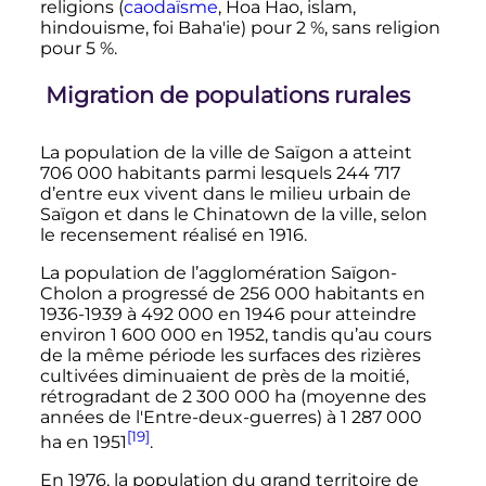
religions (
caodaïsme
, Hoa Hao, islam,
hindouisme, foi Baha'ie) pour 2
%, sans religion
pour 5
%.
Migration de populations rurales
La population de la ville de Saïgon a atteint
706 000 habitants
parmi lesquels
244 717
d’entre eux vivent dans le milieu urbain de
Saïgon et dans le Chinatown de la ville, selon
le recensement réalisé en 1916.
La population de l’agglomération Saïgon-
Cholon a progressé de
256 000 habitants
en
1936-1939 à
492 000
en 1946 pour atteindre
environ
1 600 000
en 1952, tandis qu’au cours
de la même période les surfaces des rizières
cultivées diminuaient de près de la moitié,
rétrogradant de
2 300 000
ha
(moyenne des
années de l'Entre-deux-guerres) à
1 287 000
[19]
ha
en 1951
.
En 1976, la population du grand territoire de