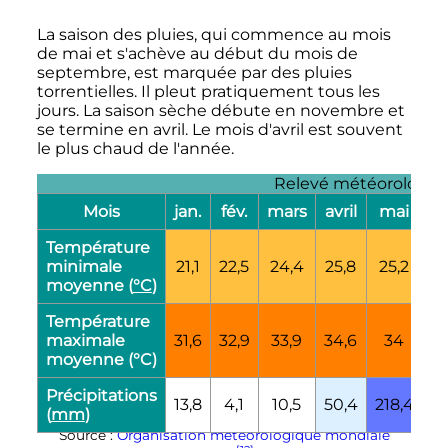
La saison des pluies, qui commence au mois
de mai et s'achève au début du mois de
septembre, est marquée par des pluies
torrentielles. Il pleut pratiquement tous les
jours. La saison sèche débute en novembre et
se termine en avril. Le mois d'avril est souvent
le plus chaud de l'année.
Relevé météorologiqu
Mois
jan.
fév.
mars
avril
mai
ju
Température
minimale
21,1
22,5
24,4
25,8
25,2
24
moyenne (
°C
)
Température
maximale
31,6
32,9
33,9
34,6
34
32
moyenne (°C)
Précipitations
13,8
4,1
10,5
50,4
218,4
31
(
mm
)
Source :
Organisation météorologique mondiale