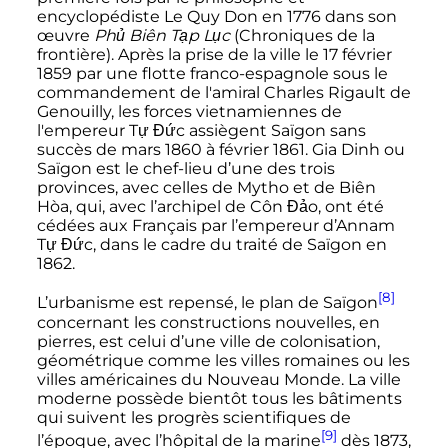
encyclopédiste Le Quy Don en 1776 dans son
œuvre
Phủ Biên Tạp Lục
(Chroniques de la
frontière). Après la prise de la ville le
17 février
1859
par une flotte franco-espagnole sous le
commandement de l'amiral Charles Rigault de
Genouilly, les forces vietnamiennes de
l'empereur Tự Đức assiègent Saïgon sans
succès de
mars 1860
à
février 1861
. Gia Dinh ou
Saïgon est le chef-lieu d’une des trois
provinces, avec celles de Mytho et de Biên
Hòa, qui, avec l’archipel de Côn Đảo, ont été
cédées aux Français par l’empereur d’Annam
Tự Đức, dans le cadre du traité de Saïgon en
1862.
[8]
L’urbanisme est repensé, le plan de Saïgon
concernant les constructions nouvelles, en
pierres, est celui d’une ville de colonisation,
géométrique comme les villes romaines ou les
villes américaines du Nouveau Monde. La ville
moderne possède bientôt tous les bâtiments
qui suivent les progrès scientifiques de
[9]
l’époque, avec l’hôpital de la marine
dès 1873,