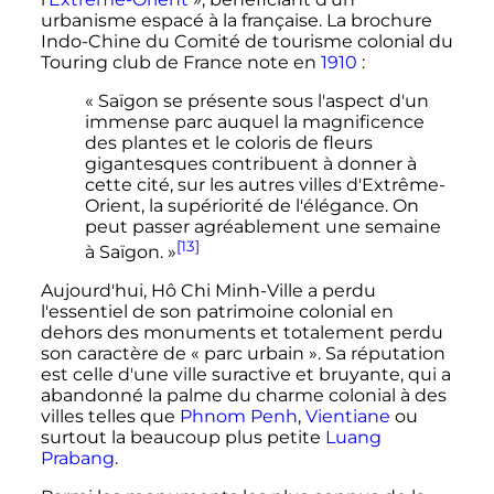
urbanisme espacé à la française
. La brochure
Indo-Chine du Comité de tourisme colonial du
Touring club de France note en
1910
:
«
Saïgon se présente sous l'aspect d'un
immense parc auquel la magnificence
des plantes et le coloris de fleurs
gigantesques contribuent à donner à
cette cité, sur les autres villes d'Extrême-
Orient, la supériorité de l'élégance. On
peut passer agréablement une semaine
[13]
à Saïgon.
»
Aujourd'hui, Hô Chi Minh-Ville a perdu
l'essentiel de son patrimoine colonial en
dehors des monuments et totalement perdu
son caractère de «
parc urbain
». Sa réputation
est celle d'une ville suractive et bruyante, qui a
abandonné la palme du charme colonial à des
villes telles que
Phnom Penh
,
Vientiane
ou
surtout la beaucoup plus petite
Luang
Prabang
.