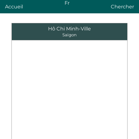
Fr
Accueil
Chercher
Hô Chi Minh-Ville
Saïgon