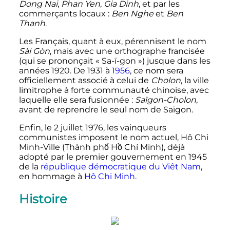
Dong Nai
,
Phan Yen
,
Gia Dinh
, et par les
commerçants locaux
:
Ben Nghe
et
Ben
Thanh
.
Les Français, quant à eux, pérennisent le nom
Sài Gòn
, mais avec une orthographe francisée
(qui se prononçait «
Sa-ï-gon
») jusque dans les
années 1920. De 1931 à
1956
, ce nom sera
officiellement associé à celui de
Cholon
, la ville
limitrophe à forte communauté chinoise, avec
laquelle elle sera fusionnée
:
Saïgon-Cholon
,
avant de reprendre le seul nom de Saïgon.
Enfin, le
2 juillet 1976
, les vainqueurs
communistes imposent le nom actuel, Hô Chi
Minh-Ville (Thành phố Hồ Chí Minh), déjà
adopté par le premier gouvernement en 1945
de la
république démocratique du Viêt Nam
,
en hommage à
Hô Chi Minh
.
Histoire