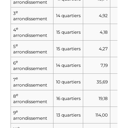
arrondissement
e
3
14 quartiers
4,92
20
arrondissement
e
4
15 quartiers
4,18
180
arrondissement
e
5
15 quartiers
4,27
170
arrondissement
e
6
14 quartiers
7,19
241
arrondissement
e
7
10 quartiers
35,69
159
arrondissement
e
8
16 quartiers
19,18
360
arrondissement
e
9
13 quartiers
114,00
202
arrondissement
e