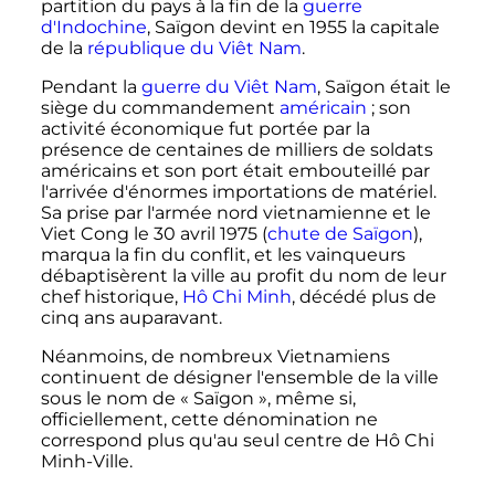
partition du pays à la fin de la
guerre
d'Indochine
, Saïgon devint en 1955 la capitale
de la
république du Viêt Nam
.
Pendant la
guerre du Viêt Nam
, Saïgon était le
siège du commandement
américain
; son
activité économique fut portée par la
présence de centaines de milliers de soldats
américains et son port était embouteillé par
l'arrivée d'énormes importations de matériel.
Sa prise par l'armée nord vietnamienne et le
Viet Cong le
30 avril 1975
(
chute de Saïgon
),
marqua la fin du conflit, et les vainqueurs
débaptisèrent la ville au profit du nom de leur
chef historique,
Hô Chi Minh
, décédé plus de
cinq ans auparavant.
Néanmoins, de nombreux Vietnamiens
continuent de désigner l'ensemble de la ville
sous le nom de «
Saïgon
», même si,
officiellement, cette dénomination ne
correspond plus qu'au seul centre de Hô Chi
Minh-Ville.