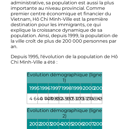
administrative, sa population est aussi la plus
importante au niveau provincial. Comme
premier centre économique et financier du
Vietnam, Hô Chi Minh-Ville est la première
destination pour les immigrants, ce qui
explique la croissance dynamique de sa
population. Ainsi, depuis 1999, la population de
la ville croît de plus de
200 000 personnes
par
an.
Depuis 1995, l'évolution de la population de Hô
Chi Minh-Ville a été
:
Évolution démographique (ligne
1)
1995
1996
1997
1998
1999
2000
2001
4 640 400
4 747 900
4 852 300
4 957 300
5 073 100
5 274 900
5 454 000
Évolution démographique (ligne
2)
2002
2003
2004
2005
2006
2007
2008