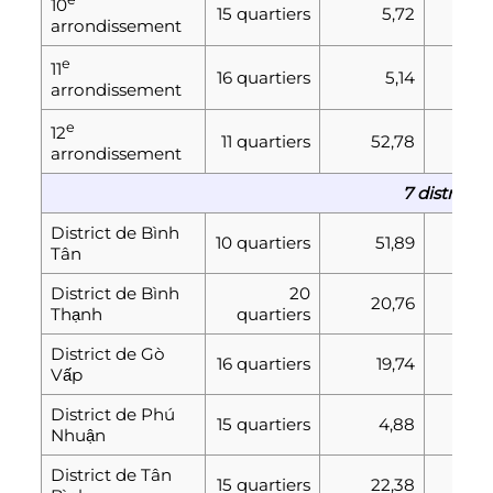
10
15 quartiers
5,72
235
arrondissement
e
11
16 quartiers
5,14
224
arrondissement
e
12
11 quartiers
52,78
290
arrondissement
7 districts
District de Bình
10 quartiers
51,89
398
Tân
District de Bình
20
20,76
423
Thạnh
quartiers
District de Gò
16 quartiers
19,74
452
Vấp
District de Phú
15 quartiers
4,88
175
Nhuận
District de Tân
15 quartiers
22,38
397