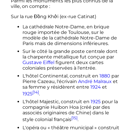
Parmi les monuments les plus connus de la
ville, on compte
:
Sur la rue Đồng Khởi (ex-rue Catinat)
La cathédrale Notre-Dame, en brique
rouge importée de Toulouse, sur le
modèle de la cathédrale Notre-Dame de
Paris mais de dimensions inférieures.
Sur le côté la grande poste centrale dont
la charpente métallique fut conçue par
Gustave Eiffel
figurent deux cartes
coloniales préservées à l'entrée.
L'hôtel Continental, construit en
1880
par
Pierre Cazeau, l'écrivain
André Malraux
et
sa femme y résidèrent entre
1924
et
[14]
1925
.
L'hôtel Majestic, construit en
1925
pour la
compagnie Huibon Hoa (créé par des
associés originaires de Chine) dans le
[15]
style colonial français
.
L'opéra ou «
théâtre municipal
» construit