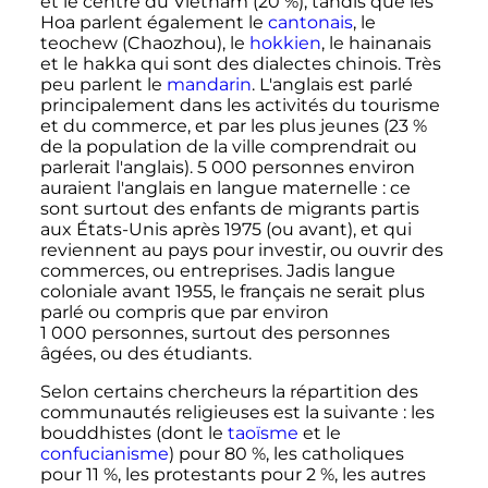
et le centre du Vietnam (20
%), tandis que les
Hoa parlent également le
cantonais
, le
teochew (Chaozhou), le
hokkien
, le hainanais
et le hakka qui sont des dialectes chinois. Très
peu parlent le
mandarin
. L'anglais est parlé
principalement dans les activités du tourisme
et du commerce, et par les plus jeunes (23
%
de la population de la ville comprendrait ou
parlerait l'anglais).
5 000 personnes
environ
auraient l'anglais en langue maternelle
: ce
sont surtout des enfants de migrants partis
aux États-Unis après 1975 (ou avant), et qui
reviennent au pays pour investir, ou ouvrir des
commerces, ou entreprises. Jadis langue
coloniale avant 1955, le français ne serait plus
parlé ou compris que par environ
1 000 personnes
, surtout des personnes
âgées, ou des étudiants.
Selon certains chercheurs la répartition des
communautés religieuses est la suivante
: les
bouddhistes (dont le
taoïsme
et le
confucianisme
) pour 80
%, les catholiques
pour 11
%, les protestants pour 2
%, les autres