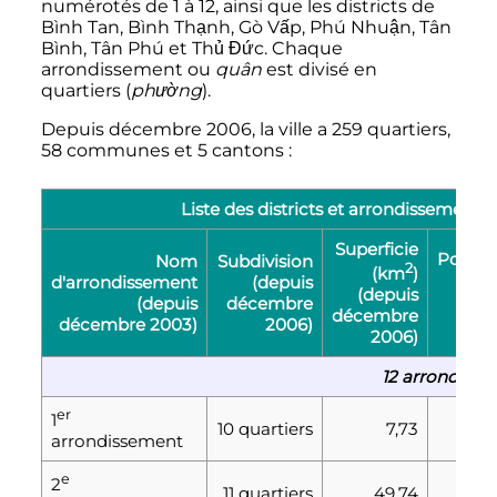
numérotés de 1 à 12, ainsi que les districts de
Bình Tan, Bình Thạnh, Gò Vấp, Phú Nhuận, Tân
Bình, Tân Phú et Thủ Đức. Chaque
arrondissement ou
quân
est divisé en
quartiers (
phường
).
Depuis
décembre 2006
, la ville a 259 quartiers,
58 communes et 5 cantons
:
Liste des districts et arrondissement
Superficie
Popula
Nom
Subdivision
2
(km
)
d'arrondissement
(depuis
(depuis
(depuis
décembre
oct
décembre
décembre 2003
)
2006
)
2006
)
12 arrondisse
er
1
10 quartiers
7,73
198
arrondissement
e
2
11 quartiers
49,74
12