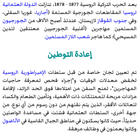
بعد
الحرب التركية الروسية 1877 - 1878
، تنازلت
الدولة العثمانية
لروسيا
المقاطعات الجورجية المسلمة (
أجاريا
،
غوريا السفلى
،
وفي
جنوب القوقاز
لازيستان
. عندئذ أصبح الآلاف من
الجورجيون
المسلمين
مهاجرين
(أغلبية الجورجيين معتنقين للدين
المسيحي)؛ كما هاجر
شعب اللاز
المسلمين
.
إعادة التوطين
تم تعيين لجان خاصة من قبل سلطات
الإمبراطورية الروسية
لخفض معدلات الوفيات و"إجراء فحص لمعرفة حاجيات
المهاجرين"، لمنع السفن من امتلاءها فوق الحد الزائد، لإقامة
مزادات مربحة للممتلكات ذات الأهمية، وتأمين الطعام والكساء
للعائلات الأفقر، الذين يتم نقلهم من دون رسوم من أي نوع. من
جهة أخرى، السلطات العثمانية فشلت في مساعدة الواصلين
حديثاً، حيث كانوا يسكنون في مناطق الجبال القاسية في
الأناضول
وكانوا يعملون في وظائف مرهقة.