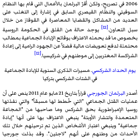
2006 في تصريحٍ، ولكن أقرّ البرلمان بالأعمال التي قام بها النظام
السوفيتي والنظام القيصري السابق في إشارة إلى التغلب على
العديد من المشاكل والقضايا المعاصرة في القوقاز من خلال
[12]
سبل التعاون.
يوجد حالة من القلق في الحكومة الروسية
بخصوص ما قد يحمله الاعتراف بوقائع الإبادة الجماعية بمطالب
محتملة لدفع تعويضات مالية فضلاً عن الجهود الرامية إلى إعادة
[12]
الشراكسة المغتربين إلى موطنهم في شركيسيا.
يوم الحداد الشركسي
. مسيرات الذكرى السنوية للإبادة الجماعية
في الشتات الشركسي بتركيا
أصدر
البرلمان الجورجي
قراراً بتاريخ 21 مايو عام 2011 ينص على أن
عمليات القتل الجماعي "التي خُطط لها مسبقاً" والتي نفذتها
روسيا الإمبراطورية بحق الشركس وما صاحبها من "المجاعة
المتعمدة وانتشار الأوبئة" ينبغي الاعتراف بها على أنها "إبادة
جماعية" وينبغي اعتبار الأشخاص الذين تم ترحيلهم خلال تلك
الأحداث من وطنهم على أنهم "لاجئين". وقد بذلت جورجيا