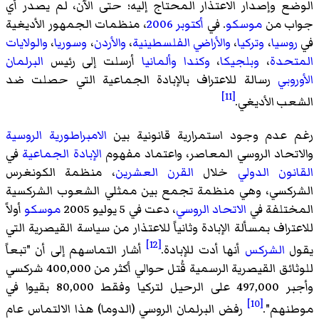
الوضع وإصدار الاعتذار المحتاج إليه؛ حتى الآن، لم يصدر أي
جواب من
موسكو
. في
أكتوبر
2006
، منظمات الجمهور الأديغية
في
روسيا
،
وتركيا
،
والأراضي الفلسطينية
،
والأردن
،
وسوريا
،
والولايات
المتحدة
،
وبلجيكا
،
وكندا
وألمانيا
أرسلت إلى رئيس
البرلمان
الأوروبي
رسالة للاعتراف بالإبادة الجماعية التي حصلت ضد
[11]
الشعب الأديغي.
رغم عدم وجود استمرارية قانونية بين
الامبراطورية الروسية
والاتحاد الروسي المعاصر، واعتماد مفهوم
الإبادة الجماعية
في
القانون الدولي
خلال
القرن العشرين
، منظمة
الكونغرس
الشركسي
، وهي منظمة تجمع بين ممثلي الشعوب الشركسية
المختلفة في
الاتحاد الروسي
، دعت في 5 يوليو 2005
موسكو
أولاً
للاعتراف بمسألة الإبادة وثانياً للاعتذار من سياسة القيصرية التي
[12]
يقول
الشركس
أنها أدت للإبادة.
أشار التماسهم إلى أن "تبعاً
للوثائق القيصرية الرسمية قُتل حوالي أكثر من 400,000 شركسي
وأجبر 497,000 على الرحيل لتركيا وفقط 80,000 بقيوا في
[10]
موطنهم".
رفض البرلمان الروسي (الدوما) هذا الالتماس عام