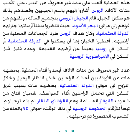
هذه العملية أتمت على عدد غير معروف من الناس، على الأغلب
مئات الآلاف.
الروس
أشاروا إليهم باسم الجبليين وقصدهم بذلك
هو سكان الجبل. قام
الجيش الروسي
بتجميع العالم، ونقلهم من
قراهم إلى مرافئ
البحر الأسود
، حيث انتظروا سفناْ أرسلتها جارتهم
الدولة العثمانية
. وكان هدف
الروس
طرد الجماعات المعنية من
أراضيهم. أعطيوا الخيار: إما أن يسكنوا في
الدولة العثمانية
أو
السكن في
روسيا
بعيداً عن أرضهم القديمة. وعدد قليل قبل
السكن في
الإمبراطورية الروسية
.
عدد غير معروف من مئات الآلاف أبعدوا أثناء العملية. بعضهم
مات من الأوبئة بين أحشاد الراحلين خلال انتظار الرحيل وخلال
النزوح في موانئ
الدولة العثمانية
. بعضهم مات بسبب غرق
السفن التي تحمل الراحلين أثناء العواصف. شعبان اثنان من
شعوب
القوقاز
المسلمة وهم
القراشاي
البلقار
لم يتم ترحيلهم.
تبعاً للأرقام
الحكومة الروسية
في ذلك الوقت، حوالي
90
بالمئة من
الشعوب المتضررة تم ترحيلهم.