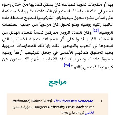
بها أو منتجات ثانوية لسياسة كان يمكن تفاديها من خلال إجراء
تغيير في تلك السياسة"، فيعتبر أن الأحداث تمثل إبادة جماعية
على أساس نشوء تحول ديموغرافي لشركيسيا لتصبح منطقة ذات
غالبية إثنية روسية وهو تحول كان مرغوباً من جانب السلطات
[23]
الروسية،
وكان القادة الروس مدركين تماماً للعدد الهائل من
الضحايا الذين قتلوا على أثر المجاعة نتيجة للأساليب التي
اتبعوها في الحرب والتهجير، فقد رأوا تلك الممارسات ضرورية
بغية تحقيق هدفهم الأسمى في جعل شركيسيا أراضاً روسية
بصورة دائمة، ونظروا للسكان الأصليين بأنهم "لا يعدون عن
[24]
كونهم باءة ينبغي إزالتها".
مراجع
Richmond, Walter (2013).
The Circassian Genocide
.
Rutgers University Press. back cover. . مؤرشف من
الأصل
في 17 مايو 2016.