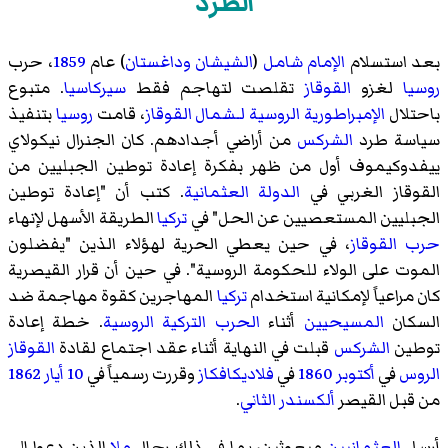
الطرد
بعد استسلام
الإمام شامل
(
الشيشان
وداغستان
) عام
1859
، حرب
روسيا
لغزو
القوقاز
تقلصت لتهاجم فقط
سيركاسيا
. متبوع
باحتلال
الإمبراطورية الروسية
لـشمال القوقاز
، قامت
روسيا
بتنفيذ
سياسة طرد
الشركس
من أراضي أجدادهم. كان الجنرال
نيكولاي
ييفدوكيموف
أول من ظهر بفكرة إعادة توطين الجبليين من
القوقاز الغربي
في
الدولة العثمانية
. كتب أن "إعادة توطين
الجبليين المستعصيين عن الحل" في
تركيا
الطريقة الأسهل لإنهاء
حرب القوقاز
، في حين يعطي الحرية لهؤلاء الذين "يفضلون
الموت على الولاء للحكومة الروسية". في حين أن قرار القيصرية
كان مراعياً لإمكانية استخدام
تركيا
المهاجرين كقوة مهاجمة ضد
السكان
المسيحيين
أثناء
الحرب التركية الروسية
. خطة إعادة
توطين
الشركس
قبلت في النهاية أثناء عقد اجتماع لقادة
القوقاز
الروس
في
أكتوبر
1860
في
فلاديكافكاز
وقررت رسمياً في
10 أيار
1862
من قبل القيصر
ألكسندر الثاني
.
أرسل
العثمانيين
مبعوثين، بما في ذلك رجال
ملا
الذين دعوا إلى