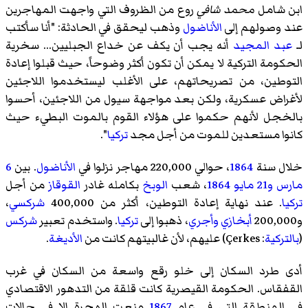
ابن شامل
محمد شافي
روع من الظروف التي واجهت المهاجرين
عند وصولهم إلى
الأناضول
وذهب ليحقق في الحادثة: "أنا سأكتب
لـ
عبد المجيد
أنه يجب أن يكف عن خداع الجبليين... سخرية
الحكومة التركية لا يمكن أن تكون أكثر وضوحاً، حيث قبلوا إعادة
التوطين، من تصريحاتهم، على الأغلب ليستخدموا اللاجئين
لأغراض عسكرية، ولكن بعد مواجهة سيول من اللاجئين، أحسوا
بالخجل لأنهم حكموا على هؤلاء القوم بالموت البطيء حيث
كانوا مستعدين للموت من أجل مجد
تركيا
".
خلال سنة
1864
، حوالي 220,000 مهاجر نزلوا في
الأناضول
. بين
6
مارس
و21 مايو
1864
، شعب
الوبخ
بكامله غادر
القوقاز
من أجل
تركيا
. عند نهاية إعادة التوطين، أكثر من 400,000
شركسي
،
و200,000
أبخازي
وأجري
، ذهبوا إلى
تركيا
. واستخدم تعبير
شركس
(
بالتركية
:
Çerkes
)‏ عليهم، لأن غالبيتهم كانت من
الأديغة
.
أدى طرد السكان إلى خلو رقع واسعة من السكان في غرب
القفقاس. الحكومة القيصرية كانت قلقة من التدهور الاقتصادي
في المنطقة التي في عام
1867
منعت الهجرة إلا في حالات