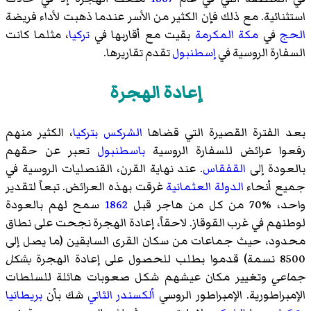
استثنائية. مع ذلك فإن الكثير من الأسر عندما ذهبت لأداء فريضة
الحج
في
مكة المكرمة
بقيت مع أقاربها في
تركيا
، مثلما كانت
السفارة الروسية في
إسطنبول
تقدم تقاريرها.
إعادة الهجرة
بعد الفترة القصيرة التي قضاها
الشركس
بتركيا
، الكثير منهم
رفعوا عرائض للسفارة الروسية
باسطنبول
تعبر عن حقهم
بالعودة إلى
القفقاس
. عند نهاية القرن، القنصليات الروسية في
جميع أنحاء
الدولة العثمانية
غرقت بهذه العرائض. تبعاً لتقدير
واحد، %70 من كل من هاجر قبل
1862
سمح لهم بالعودة
لوطنهم في
غرب القوقاز
. لاحقاً، إعادة الهجرة نجحت على نطاق
محدود، حيث جماعات من سكان القرى السابقين (ما يصل إلى
8500 نسمة) قدموا بطلب للحصول على إعادة الهجرة
بشكل
جماعي
وتغيير مكان عيشهم شكل صعوبات هائلة للسلطات
الإمبراطورية. الإمبراطور الروسي
ألكسندر الثاني
شك بأن
بريطانيا