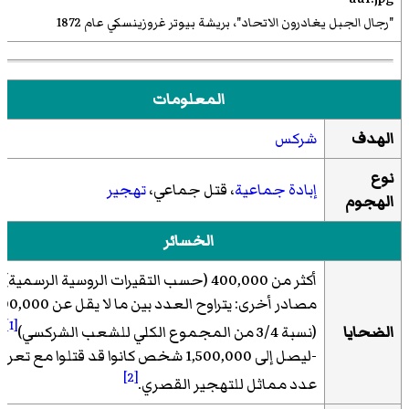
"رجال الجبل يغادرون الاتحاد"، بريشة
بيوتر غروزينسكي
عام 1872
المعلومات
الهدف
شركس
نوع
إبادة جماعية
، قتل جماعي،
تهجير
الهجوم
الخسائر
أكثر من 400,000 (حسب التقيرات الروسية الرسمية)
مصادر أخرى: يتراوح العدد بين ما لا يقل عن 
[1]
الضحايا
(نسبة 3/4 من المجموع الكلي للشعب الشركسي)
-ليصل إلى 1,500,000 شخص كانوا قد قتلوا مع تع
[2]
عدد مماثل للتهجير القصري.