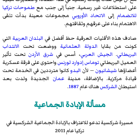
على استطلاعات غير رسمية. جنباً إلى جنب مع
طموحات تركيا
للانضمام
إلى
الاتحاد الأوروبي
مجموعات معينة بدأت تلقى
الاهتمام بناء على عرقهم وثقافتهم.
صادف هذه الأقليات العرقية حظ أفضل في
البلدان العربية
التي
كونت من بقايا
الدولة العثمانية
ووضعت تحت
الانتداب
البريطاني
.
الجيش العربي
، أسس في
شرق الأردن
تحت تأثير
العميل البريطاني
توماس إدوارد لورنس
واحتوى على فرقة عسكرية
أعضاؤها
شيشانيون
— لأن
البدو
كانوا مترددين في الخدمة تحت
قيادة مركزية. بالإضافة، مدينة
عمان
الجديدة ولدت بعد
استيطان
الشركس
هناك عام
1887
.
مسألة الإبادة الجماعية
مسيرة شركسية تدعو للاعتراف بالإبادة الجماعية الشركسية في
تركيا عام 2011