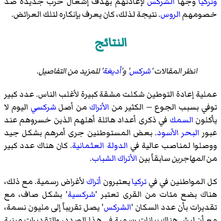
وتركيا
وجها
الشركس
لإعادتهم بهدف إشعال حرب جديدة ضد
خصومهم
الروس
. نتيجة لذلك، كان يعرف بإنكاره لتلك العرائض.
النتائج
انظر المقالات '
شركس
' و'
أديغة
' للمزيد من التفاصيل.
عملية إعادة التوطين شكلت مشقة كبيرة لأغلب الناس. عدد كبير
توفي بسبب الجوع — الكثير من
الأتراك
من أصل
شركسي
اليوم لا
يأكلون
السمك
في ذكرى أعداد هائلة أهلهم الذين خسروهم عند
عبور
البحر الأسود
. بعض المستوطنين جرى أمرهم بشكل جيد
ووصلوا لمناصب عالية في
الدولة العثمانية
. كان هناك عدد كبير
من
المهاجرين
سابقاً بين
الأتراك الشباب
.
كل المواطنين في في
تركيا
يعتبرون
أتراك
لأغراض رسمية. مع ذلك،
هناك بضع مئات من القرى تعتبر '
شركسية
' بشكل صاف، مع
تقديرات بأن عدد السكان '
الشركس
' يصل تقريباً إلى مليون نسمة،
مع أن ليش هناك بيانات رسمية في هذا الصدد، والتقديرات مبنية