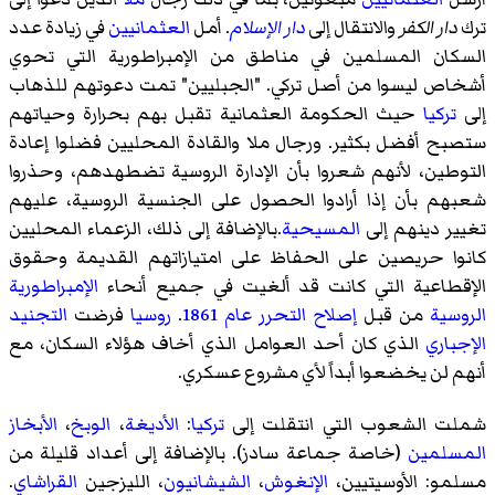
ترك
دار الكفر
والانتقال إلى
دار الإسلام
. أمل
العثمانيين
في زيادة عدد
السكان المسلمين في مناطق من الإمبراطورية التي تحوي
أشخاص ليسوا من أصل تركي. "الجبليين" تمت دعوتهم للذهاب
إلى
تركيا
حيث الحكومة العثمانية تقبل بهم بحرارة وحياتهم
ستصبح أفضل بكثير. ورجال ملا والقادة المحليين فضلوا إعادة
التوطين، لأنهم شعروا بأن الإدارة الروسية تضطهدهم، وحذروا
شعبهم بأن إذا أرادوا الحصول على الجنسية الروسية، عليهم
تغيير دينهم إلى
المسيحية
.بالإضافة إلى ذلك، الزعماء المحليين
كانوا حريصين على الحفاظ على امتيازاتهم القديمة وحقوق
الإقطاعية التي كانت قد ألغيت في جميع أنحاء
الإمبراطورية
الروسية
من قبل
إصلاح التحرر عام 1861
.
روسيا
فرضت
التجنيد
الإجباري
الذي كان أحد العوامل الذي أخاف هؤلاء السكان، مع
أنهم لن يخضعوا أبداً لأي مشروع عسكري.
شملت الشعوب التي انتقلت إلى
تركيا
:
الأديغة
،
الوبخ
،
الأبخاز
المسلمين
(خاصة جماعة
سادز
). بالإضافة إلى أعداد قليلة من
مسلمو:
الأوسيتيين
،
الإنغوش
،
الشيشانيون
،
الليزجين
القراشاي
.