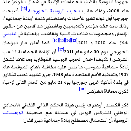
جهوداً للتوعية بقضايا الجماعات الإثنية في شمال القوقاز منذ
[13]
عام 2008، وذلك عقب
الحرب الروسية الجورجية
.
أصبحت
جورجيا أول دولة تشير للأحداث باستخدام كلمة "إبادة جماعية"،
وذلك بعد عقد مؤتمر لأكاديميين وناشطين مدافعين عن حقوق
الإنسان ومجموعات شتات شركسية ونقاشات برلمانية في
تبليسي
[16]
[15]
[14]
[13]
خلال عام 2010 و 2011.
كما أعلن قرار البرلمان
[17]
الجورجي يوم 30 مايو عام 2011
أن الإبادة الجماعية لشعب
الشركس (الأديغة) خلال الحرب الروسية القوقازية وما تلاها تُشكل
إبادةً جماعيةً بموجب ما تنص عليه اتفاقية لاهاي الموقعة عام
1907 واتفاقية الأمم المتحدة عام 1948. جرى تشييد نصب تذكاري
في بلدة
آناكيلا
غربي جورجيا يوم 21 مايو من العام التالي لإحياء
[18]
ذكرى معاناة الشركس.
ذكر ألكسندر أوهتوف رئيس هيئة الحكم الذاتي الثقافي الاتحادي
الوطني للشركس الروس في مقابلة مع صحيفة
كورمسانت
الروسية أن استعمال مصطلح إبادة جماعية مبرر فقال: