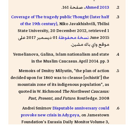
Ahmed 2013
، صفحة 161.
Coverage of The tragedy public Thought (later half
of the 19th century)
, Niko Javakhishvili, Tbilisi
State University, 20 December 2012, retrieved 1
June 2015
نسخة محفوظة
01 ديسمبر 2017 على
موقع واي باك مشين.
Yemelianova, Galina, Islam nationalism and state
in the Muslim Caucasus. April 2014. pp. 3
Memoirs of
Dmitry Milyutin
, "the plan of action
decided upon for 1860 was to cleanse [ochistit'] the
mountain zone of its indigenous population", as
quoted in W. Richmond
The Northwest Caucasus:
Past, Present, and Future
. Routledge. 2008
Andrei Smirnov
Disputable anniversary could
provoke new crisis in Adygeya
, on Jamestown
Foundation's Eurasia Daily Monitor Volume 3,
Number 168 September 13, 2006
نسخة محفوظة