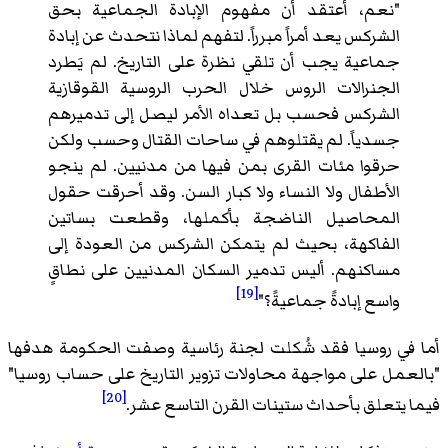
"نعم، أعتقد أن مفهوم الإبادة الجماعية بحق
الشركس يعد أمراً مبرراً. لتفهم لماذا نتحدث عن إبادة
جماعية يجب أن تلقي نظرة على التاريخ. لم يَطرد
الجنرالات الروس خلال الحرب الروسية القوقازية
الشركس فحسب بل تعداه الأمر ليصل إلى تدميرهم
جسدياً. لم يقتلوهم في ساحات القتال وحسب ولكن
حرقوا مئات القرى بمن فيها من مدنيين. لم ينجو
الأطفال ولا النساء ولا كبار السن. وقد أحرقت حقول
المحاصيل الناضجة بأكملها، وقطعت بساتين
الفاكهة، بحيث لم يتمكن الشركس من العودة إلى
مساكنهم. أليس تدمير السكان المدنيين على نطاقٍ
[19]
واسع إبادةً جماعيةً؟"
أما في روسيا فقد شُكلت لجنة رئاسية وصفت الحكومة هدفها
"بالعمل على مواجهة محاولات تزوير التاريخ على حساب روسيا"
[20]
فيما يتعلق بأحداث ستينات القرن التاسع عشر.