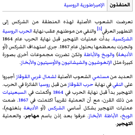
المنفذون
الإمبراطورية الروسية
تعرضت الشعوب الأصلية لهذه المنطقة من الشركس إلى
[5]
التطهير العرقي
والنفي من موطنهم عقب نهاية
الحرب الروسية
الشركسية
. بدأت عمليات التهجير قبل نهاية الحرب عام 1864
وانجزت بمعظمها بحلول عام 1867. جرى استهداف الشركس (أو
الأديغة
)
والوبخ
والأباظة
ولكن تضررت مجموعات أخرى بصورة
كبيرة مثل
الإنغوشيون
والشيشانيون
والأوسيتيون
والأبخاز
.
العديد من
مسلمي
الشعوب الأصلية
لشمال
غربي
القوقاز
أجبروا
على
النفي
في نهاية
حرب القوقاز
من قبل
روسيا
الفائزة في الحرب.
التهجير بدأ قبل نهاية الحرب في
1864
وأكملت في
السبعينيات
من ذلك القرن، مع أن العملية تقريباً اكتملت في
1867
. ضمت
عمليات التهجير بشكل أساسي
الشركس
(أو
الأديغة
بلغتهم)،
الوبخ
،
الأباظة
الأبخاز
. عرفوا بعد إذن باسم
مهاجر
، والعملية
التهجير
.