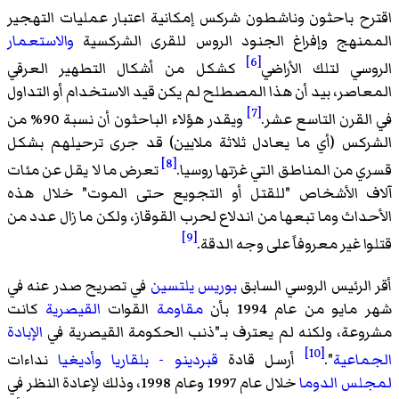
اقترح باحثون وناشطون شركس إمكانية اعتبار عمليات التهجير
الممنهج وإفراغ الجنود الروس للقرى الشركسية
والاستعمار
[6]
الروسي لتلك الأراضي
كشكل من أشكال التطهير العرقي
المعاصر، بيد أن هذا المصطلح لم يكن قيد الاستخدام أو التداول
[7]
في القرن التاسع عشر.
ويقدر هؤلاء الباحثون أن نسبة 90% من
الشركس (أي ما يعادل ثلاثة ملايين) قد جرى ترحيلهم بشكل
[8]
قسري من المناطق التي غزتها روسيا.
تعرض ما لا يقل عن مئات
آلاف الأشخاص "للقتل أو التجويع حتى الموت" خلال هذه
الأحداث وما تبعها من اندلاع لحرب القوقاز، ولكن ما زال عدد من
[9]
قتلوا غير معروفاً على وجه الدقة.
أقر الرئيس الروسي السابق
بوريس يلتسين
في تصريح صدر عنه في
شهر مايو من عام 1994 بأن
مقاومة
القوات
القيصرية
كانت
مشروعة، ولكنه لم يعترف بـ"ذنب الحكومة القيصرية في
الإبادة
[10]
الجماعية
".
أرسل قادة
قبردينو - بلقاريا
وأديغيا
نداءات
لمجلس الدوما
خلال عام 1997 وعام 1998، وذلك لإعادة النظر في