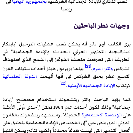
نصب تذكاري للإبادة الجماعية الشركسية
بجمهورية أديغيا
في
روسيا
وجهات نظر الباحثين
يرى الكاتب أرنو تانر أنه يمكن نَسب عمليات الترحيل "بابتكار
استراتيجية التطهير العرقي الحديث والإبادة الجماعية" في
الطريقة التي تعرضت منطقة القوقاز إلى القمع الذي استهدف
[21]
الشركس
وتتار القرم
.
بينما يرى بول هينز أحداث ستينات القرن
التاسع عشر بحق الشركس في أنها ألهمت
الدولة العثمانية
[22]
لارتكاب
الإبادة الجماعية الأرمنية
.
كما يؤيد الباحث والتر ريتشموند استخدام مصطلح "إبادة
جماعية" وذلك لكون أحداث عام 1864 تمثل "إحدى أولى الأمثلة
على
الهندسة الاجتماعية
الحديثة". واستشهد ريتشموند بالقانون
الدولي الذي ينص على "إن القصد من الإبادة الجماعية ينطبق على
أفعال التدمير التي ليست هدفاً محدداً ولكنها نتائج يمكن التنبؤ