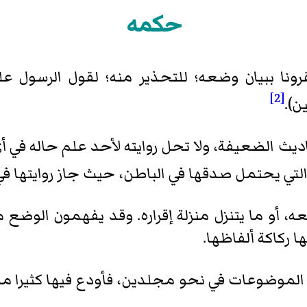
حكمه
قرونا ببيان وضعه؛ للتحذير منه؛ لقول الرسول ع
[2]
ن).
ث الضعيفة، ولا تحل روايته لأحد علم حاله في أي
تي يحتمل صدقها في الباطن، حيث جاز روايتها في 
، أو ما يتنزل منزلة إقراره. وقد يفهمون الوضع م
ركاكة ألفاظها.
الموضوعات في نحو مجلدين، فأودع فيها كثيرا مما