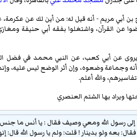
 على جدران
مسجد محمد علي
بالقاهرة، وقال
الأل
بن أبي مريم - أنه قيل له: من أين لك عن عكرمة،
عرضوا عن القرآن، واشتغلوا بفقه أبي حنيفة و
يروى عن أبي كعب، عن النبي محمد في فضل ال
ه وجماعة وضعوه، وإن أثر الوضع ليس عليه، وإنما
اسيرهم، والله أعلم.
ها ويراد بها الشتم العنصري
إلى رسول الله ومعي وصيف فقال : يا أنس ما جنس هذ
فقال: بعه ولو بدينار ! قلت: ولم يا رسول الله قال: إ