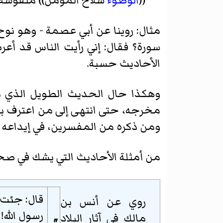
((
الوضوء
سلاح المؤمن)) منقوشة
مثال: روينا عن أبي عصمة - وهو نوح 
سورة؟ فقال: إني رأيت الناس قد أ
الأحاديث حسبة.
وهكذا حال الحديث الطويل الذي 
مخرجه، حتى انتهى إلى من اعترف بأن
ومن ذكره من المفسرين، في إيداعه تف
من أمثلة الأحاديث التي يشك في صحت
قال: جئت 
روي عن أنس بن
رسول الله! 
مالك في
آثار البلاد