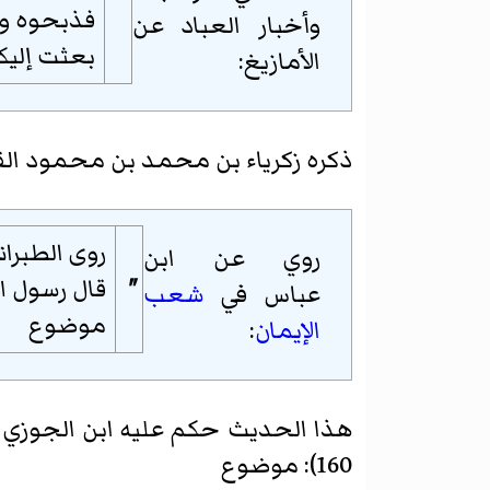
"
فذبحوه وطب
وأخبار العباد عن
بعثت إلي
الأمازيغ
:
ذكره
زكرياء بن محمد بن محمود الق
روى الطبرا
روي عن ابن
"
قال رسول ال
عباس في
شعب
موضوع
الإيمان
:
هذا الحديث حكم عليه ابن الجوزي ب
160): موضوع