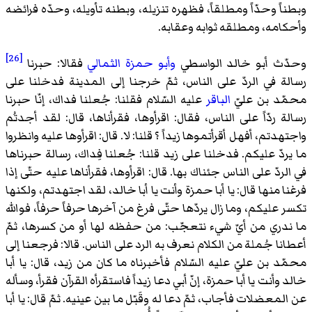
وبطناً وحدّاً ومطلقاً، فظهره تنزيله، وبطنه تأويله، وحدّه فرائضه
وأحكامه، ومطلقه ثوابه وعقابه.
[26]
وحدّث
أبو خالد الواسطي
وأبو حمزة الثمالي
فقالا: حبرنا
رسالة في الردّ على الناس، ثمّ خرجنا إلى المدينة فدخلنا على
محمّد بن عليّ
الباقر
عليه السّلام فقلنا: جُعلنا فداك، إنّا حبرنا
رسالة ردّاً على الناس، فقال: اقرأوها، فقرأناها، قال: لقد أجدتُم
واجتهدتم، أفهل أقرأتموها زيداً ؟ قلنا: لا. قال: اقرأوها عليه وانظروا
ما يردّ عليكم. فدخلنا على زيد قلنا: جُعلنا فِداك، رسالة حبرناها
في الردّ على الناس جئناك بها. قال: اقرأوها، فقرأناها عليه حتّى إذا
فرغنا منها قال: يا أبا حمزة وأنت يا أبا خالد، لقد اجتهدتم، ولكنها
تكسر عليكم، وما زال يردّها حتّى فرغ من آخرها حرفاً حرفاً، فوالله
ما ندري من أيّ شيء نتعجّب: من حفظه لها أو من كسرها، ثمّ
أعطانا جُملة من الكلام نعرف به الرد على الناس. قالا: فرجعنا إلى
محمّد بن عليّ عليه السّلام فأخبرناه ما كان من زيد، قال: يا أبا
خالد وأنت يا أبا حمزة، إنّ أبي دعا زيداً فاستقرأه القرآن فقرأ، وسأله
عن المعضلات فأجاب، ثمّ دعا له وقَبّل ما بين عينيه. ثمّ قال: يا أبا