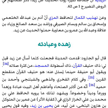
الزيدية
أن جماعة كثيرة روت الحديث عن زيد، ذكْر أسمائهم في
الروض النضير
ج 1 ص 62.
وعن
تهذيب الكمال
للحافظ
المزي
أنّ
آدم بن عبدالله الخثعمي
وإسحاق بن سالم
وبسام الصيرفي
وراشد بن سعد الصائغ
وزياد بن
علاقة
وعبدالله بن عمرو بن معاوية
حملوا الحديث عن زيد.
زهده وعبادته
قال
أبو الجارود
: قدمت المدينة فجعلت كلما أسأل عن زيد قيل
[34]
لي: ذاك حليف
القرآن
، ذاك أسطوانة
المسجد
، من كثرة صلاته
.
ويقول أبو حنيفة حينما يُسئل عنه: هو حليف القرآن منقطع
[35]
القرين
. وفي كلام الفخري والذهبي والشبلنجي وأحمد بن
[36]
حميد
أنّه من أكابر الصلحاء وأعاظم أهل البيت عبادة وزهداً
وورعاً وديناً وخضوعاً. ويشهد لذلك ما يرويه الحافظ
علي بن
محمد بن علي الخزاز الرازي
في (
كفاية الأثر
) عن
عمير بن المتوكل
بن هارون البلخي
، عن أبيه، عن
يحيى بن زيد
، وفيه قول يحيى