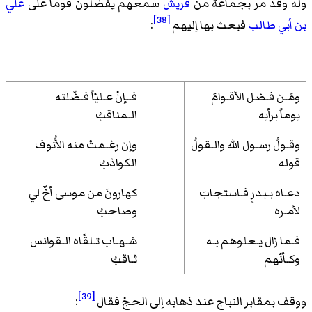
وله وقد مر بجماعة من
قريش
سمعهم يفضّلون قوماً على
علي
[38]
بن أبي طالب
فبعث بها إليهم
:
ومَـن فـضل الأقـوامَ
فــإنّ عـليّاً فـضّلته
يوماً برأيه
الـمناقبُ
وقـولُ رسـول الله والـقولُ
وإن رغـمتْ منه الأُنوف
قوله
الكواذبُ
دعـاه بـبدرٍ فـاستجابَ
كهارونَ من موسى أخٌ لي
لأمـره
وصاحبُ
فـما زال يـعلوهم بـه
شـهـاب تـلقّاه الـقوانس
وكـأنّهم
ثـاقبُ
[39]
ووقف بمقابر النباج عند ذهابه إلى الحجّ فقال
: