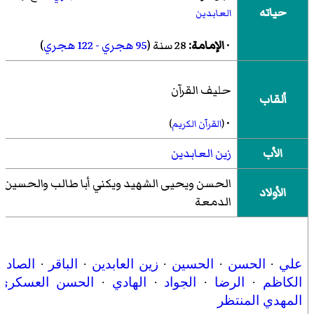
حياته
العابدين
·
الإمامة:
28 سنة (
95 هجري - 122 هجري
)
حليف القرآن
ألقاب
·
(
القرآن الكريم
)
الأب
زين العابدين
الحسن ويحيى الشهيد ويكني أبا طالب والحسين ذ
الأولاد
الدمعة
علي
·
الحسن
·
الحسين
·
زين العابدين
·
الباقر
·
الصادق
الكاظم
·
الرضا
·
الجواد
·
الهادي
·
الحسن العسكري
المهدي المنتظر