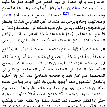
خالد وأنت يا أبا حمزة، إنّ زيداً أُعطي من العِلم مثل ما علينا
بسطه. وحدثّ
خالد بن صفوان
قال: أتينا زيد بن علي عليه السّلام
[27]
وهو يومئذ بالرصافة،
فدخلنا عليه في نفر من أهل
الشام
وعلمائهم، وجاءوا برجل قد انقاد له أهل الشام في البلاغة والنظر
في الحجج، وكلّمْنا زيد بن عليّ عليه السّلام في الجماعة وقلنا: إن
الله مع الجماعة، وإنّ أهل الجماعة حُجّة الله على خلقه، وإنّ أهل
القِلّة هم أهل البدع والضلالة. ثمّ انّه حمد الله وأثنى عليه وصلّى
على محمّد وآله
ﷺ
، وتكلّم بكلام ما سمعتُ قرشياً ولا عربياً أبلغَ
موعظةً ولا أظهر حُجّةً ولا أفصح لهجة منه، ثمّ أخرج كتاباً قاله
في الجماعة والقِلة ذكر فيه مِن كتاب الله ما يذمّ الكثير ويمدح
القلّة، وأنّ القليل في الطاعة هم أهل الجماعة، والكثير في
المعصية هم أهل البدع، فأُفحم الشاميُّ فما أمرّ ولا أحلى،
وانخذل الشاميون فما أجابوا بقليل ولا كثير، وخرجوا من عنده
صاغرين منكِّسين رؤوسهم حياء وخجلاً، وأقبلوا على صاحبهم
يعذلونه ويقولون: زعمتَ أنّك لا تدع له حُجّةً إلاّ رددتَها وكسرتها،
حتّى إذا تكلّم خرست، فما تنطق بقليل ولا بكثير، فقال: وَيلَكم،
كيف أكلّم رجلاً حاججني بكتاب الله، أفأستطيع أن أردّ كلام الله