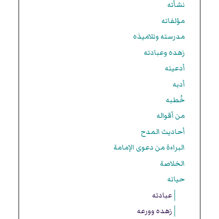
نشأته
مؤلفاته
مدرسته وتلاميذه
زهده وعبادته
أدعيته
أدبه
خُطبه
من أقواله
أحاديث المدح
البراءة من دعوى الإمامة
الخلاصة
حياته
عبادته
زهده وورعه