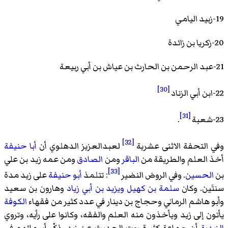
19-زبيد اليامي
20-زكريا بن زائدة
21-عبد الرحمن بن الحارث بن عياش بن أبي ربيعة
[30]
22-ابن أبي الزناد
[31]
23-شعبة
.
[32]
وفي التحفة الاثنى عشرية
لعبدالعزيز الدهلوي
أن
أبا حنيفة
أخذ العلم والطريقة من
الباقر
ومن
الصادق
ومن عمه زيد بن علي
[33]
بن
الحسين
. وفي الروض النضير
: تتلمذ
أبو حنيفة
على زيد مدة
سنتَين. وكان
سلمة بن كهيل
ويزيد بن أبي زياد
وهارون بن سعيد
وأبو هاشم الرماني
وحجاج بن دينار
في عدد كثير من فقهاء
الكوفة
يأتون إلى زيد ويأخذون منه العلم والفقه، وكانوا على رأيه، وتروي