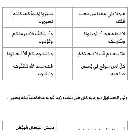
مـهلا بني عمنا عن نحت
سـيروا رُوَيداً كما كنتم
أثلتنا
تسيرونا
لا تـطمعوا أن تُهينونا
وأن نـكفّ الأذى عنكم
ونُكرمكم
وتُؤذونا
اللهُ يـعـلم أنّــا لا نـحـبّكمُ
ولا نـلـومـكمُ ألاّ تُـحـبّونا
كلّ امرءٍ مولع في بُغض
فـنـحمد الله نَـقلُوكم
صاحبه
وتـقلونا
وفي
الحدايق الوردية
كان من انشاء زيد قوله مخاطباً ابنه يحيى:
دنِـسَ الفِعال مُبيَّض