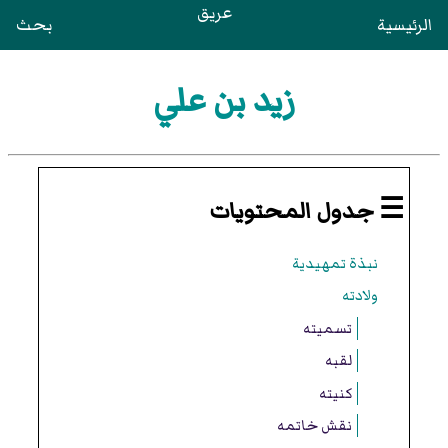
عريق
الرئيسية
بحث
زيد بن علي
☰ جدول المحتويات
نبذة تمهيدية
ولادته
تسميته
لقبه
كنيته
نقش خاتمه