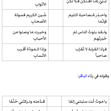
أُبـنيّ إمّـا أهـلكنّ فـلا تكنْ
الأثوابِ
واحـذر مُـصاحبة اللئيم
شَـين الكريم فسولة
فإنّما
الأصحابِ
ولـقد بلوتُ الناس ثم
وخبرت ما وصلوا من
خَبَرتُهم
الأحبابِ
فـإذا القرابة لا تُقرّب
وإذا الـمودّة أقـرب
صاحباً
الأنسابِ
وقوله في رثاء
الباقر
:
يا موتُ أنت سلبتني إلفا
قـدّمته وتـركتَني خَلْفا