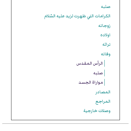
صلبه
الكرامات التي ظهرت لزيد عليه السّلام
زوجاته
اولاده
تراثه
وفاته
الرأس المقدس
صلبه
مواراة الجسد
المصادر
المراجع
وصلات خارجية