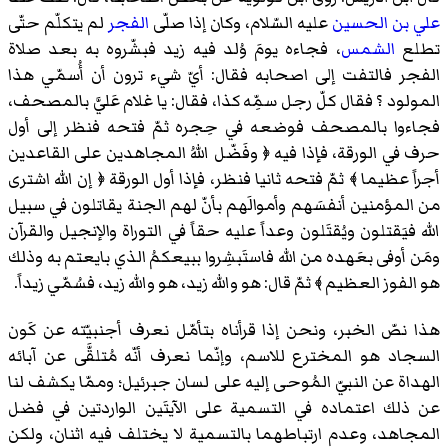
علي بن الحسين
عليه السّلام، وكان إذا صلّى
الفجر
لم يتكلّم حتّى
تطلع
الشمس
، فجاءه يومَ وُلد فيه زيد فبشّروه به بعد صلاة
الفجر فالتفت إلى اصحابه فقال: أيّ شيء ترون أن أُسمّي هذا
المولود ؟ فقال كلّ رجل سمِّه كذا، فقال: يا غلام عَليَّ
بالمصحف
،
فجاءوا بالمصحف فوضعه في حِجره ثمّ فتحه فنظر إلى أول
حرف في الورقة، فإذا فيه ﴿ وفَضّل اللهُ المجاهدين على القاعدين
أجراً عظيما ﴾ ثمّ فتحه ثانيا فنظر، فإذا أول الورقة ﴿ إن الله اشترى
من المؤمنين أنفسَهم وأموالَهم بأنّ لهم الجنة يقاتلون في سبيل
الله فيَقتلون ويُقتَلون وعداً عليه حقاً في التوراة والإنجيل والقرآن
ومَن أوفى بعَهده من الله فاستَبشِروا ببيعكمُ الذي بايعتم به وذلك
هو الفوز العظيم ﴾ ثمّ قال: هو والله زيد، هو والله زيد، فسُمّي زيداً.
هذا نصّ الخبر، ونحن إذا قرأناه بتأمّل نعرف أجنبيّته عن كَون
السجاد هو المخترع للاسم، وإنّما نعرف أنّه مُتلقَّى عن آبائه
الهداة عن النبيّ المُوحى إليه على لسان جبرئيل؛ وممّا يكشف لنا
عن ذلك اعتماده في التسمية على الآيتَين الواردتين في فضل
المجاهد، وعدم ارتباطهما بالتسمية لا يختلف فيه اثنان، ولكن