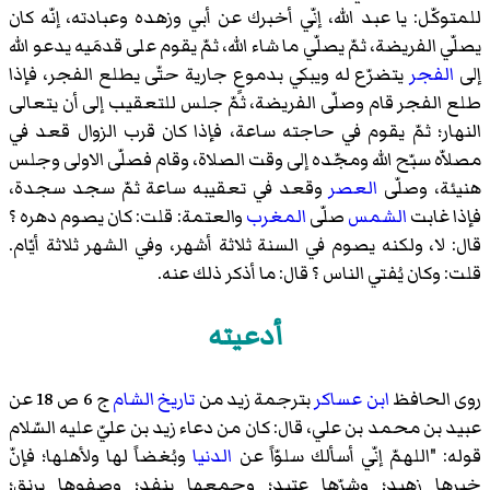
للمتوكّل: يا عبد الله، إنّي أخبرك عن أبي وزهده وعبادته، إنّه كان
يصلّي الفريضة، ثمّ يصلّي ما شاء الله، ثمّ يقوم على قدمَيه يدعو الله
إلى
الفجر
يتضرّع له ويبكي بدموعٍ جارية حتّى يطلع الفجر، فإذا
طلع الفجر قام وصلّى الفريضة، ثمّ جلس للتعقيب إلى أن يتعالى
النهار؛ ثمّ يقوم في حاجته ساعة، فإذا كان قرب الزوال قعد في
مصلاّه سبّح الله ومجّده إلى وقت الصلاة، وقام فصلّى الاولى وجلس
هنيئة، وصلّى
العصر
وقعد في تعقيبه ساعة ثمّ سجد سجدة،
فإذا غابت
الشمس
صلّى
المغرب
والعتمة
: قلت: كان يصوم دهره ؟
قال: لا، ولكنه يصوم في السنة ثلاثة أشهر، وفي الشهر ثلاثة أيّام.
قلت: وكان يُفتي الناس ؟ قال: ما أذكر ذلك عنه.
أدعيته
روى الحافظ
ابن عساكر
بترجمة زيد من
تاريخ الشام
ج 6 ص 18 عن
عبيد بن محمد بن علي
، قال: كان من دعاء زيد بن عليّ عليه السّلام
قوله: "اللهمّ إنّي أسألك سلوّاً عن
الدنيا
وبُغضاً لها ولأهلها؛ فإنّ
خيرها زهيد؛ وشرّها عتيد؛ وجمعها ينفد؛ وصفوها يرنق؛