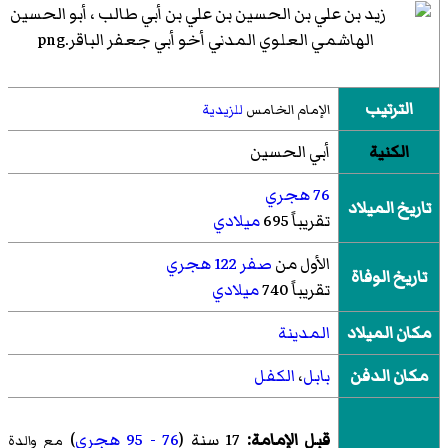
الترتيب
الإمام الخامس
للزيدية
الكنية
أبي الحسين
76 هجري
تاريخ الميلاد
تقريباً 695
ميلادي
الأول من
صفر
122 هجري
تاريخ الوفاة
تقريباً 740
ميلادي
مكان الميلاد
المدينة
مكان الدفن
بابل
،
الكفل
قبل الإمامة:
17 سنة (
76 - 95 هجري
)
مع والدة
ز