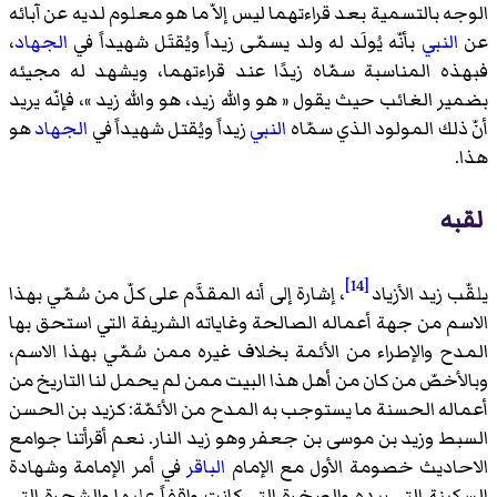
الوجه بالتسمية بعد قراءتهما ليس إلاّ ما هو معلوم لديه عن آبائه
عن
النبي
بأنّه يُولَد له ولد يسمّى زيداً ويُقتَل شهيداً في
الجهاد
،
فبهذه المناسبة سمّاه زيدًا عند قراءتهما، ويشهد له مجيئه
بضمير الغائب حيث يقول « هو والله زيد، هو والله زيد »، فإنّه يريد
أنّ ذلك المولود الذي سمّاه
النبي
زيداً ويُقتل شهيداً في
الجهاد
هو
هذا.
لقبه
[14]
يلقّب زيد الأزياد
، إشارة إلى أنه المقدَّم على كلّ من سُمّي بهذا
الاسم من جهة أعماله الصالحة وغاياته الشريفة التي استحق بها
المدح والإطراء من الأئمة بخلاف غيره ممن سُمّي بهذا الاسم،
وبالأخصّ من كان من أهل هذا البيت ممن لم يحمل لنا التاريخ من
أعماله الحسنة ما يستوجب به المدح من الأئمّة: كزيد بن الحسن
السبط
وزيد بن موسى
بن جعفر وهو
زيد النار
. نعم أقرأتنا جوامع
الاحاديث خصومة الأول مع الإمام
الباقر
في أمر الإمامة وشهادة
السكينة التي بيده والصخرة التي كانت واقفاً عليها والشجرة التي