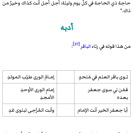
حاجة ذي الحاجة في كلّ يوم وليلة؛ أجل أجل أنت كذاك وخيرٌ من
ذاك."
أدبه
[37]
من هذا قوله في رثاء
الباقر
:
ثـوى باقر العلم في مَلحدٍ
إمـامُ الورى طيّب المولدِ
فمَن لي سوى جعفر
إمامِ الورى الأوحدِ
بعده
الأمجدِ
أبا جعفر الخير أنت الإمام
وأنت المُرَّجى لبلوى غدِ