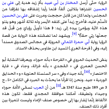
الرؤيا؛ حتّى أرسل
المختار بن أبي عبيد
بأمّ زيد هدية إلى
علي بن
الحسين
اشتراها بثلاثين ألفاً؛ فلما رأينا إشفاقه بها تفرّقنا من
المجلس؛ ولما كان من قابل حججت ومررت على
علي بن الحسين
لأسلّم عليه، فأخرج زيداً على كتفه الأيسر وله ثلاثة أشهر وهو يتلو
هذه الآية ويؤمئ بيده إلى زيد: ﴿ هذا تأويلُ رؤيايَ مِن قَبلُ قد
[9]
جعلَها ربّي حقاً)"
. ويشهد لما تضمّنته هذه الرواية من قصة
الرؤيا رواية
أبي حمزة الثمالي
المرويّة في
مجالس الصدوق
مسنداً
إليه، وفي ( فرحة الغري ) للسيد
ابن طاوس
بحذف الاسناد.
ينصّ الحديث المروي في « الفرحة » بأنه حوراء، ويعرفنا النسّابة
أبو
الحسن العمري
في « المُجدي » بأنه غزالة، وجاء في « غاية
[10]
الاختصار »
بأنه جيداء وفي «
سر السلسلة العلوية
» و «
الحدايق
الوردية
» جيد. ونحن إذا قرأنا ما يحدّث به المبرد في الكامل <5 ـ ج
[11]
3 ص 189 طبع سنة 1347 هـ.
من أن
العرب
تسمّي الأَمَة حوراء
وجيداء ولطيفة، أمكننا موافقة المجدي فقط، لكون هذه
الألفاظ إنّما يُشار بها إلى خصوص صنف الإماء وليست للميزة بين
أفراد ذلك الصنف.