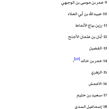
9-عمر بن موسى بن الوجهي
10-عبيدالله بن أبي العلاء
11-رزين بياع الأنماط
12-أبان بن عثمان الأجلح
13-الفضيل
[29]
14-عمر بن خالد
،
15-الزهري
16-الاعمش
17-سعيد بن خثيم
18-إسماعيل السدي