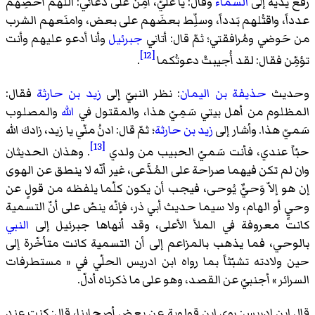
رفع يديه إلى
السماء
وقال: يا عليّ، أَمِّن على دعائي: اللهمّ أحصِهم
عدداً، واقتُلهم بَدداً، وسلِّط بعضَهم على بعض، وامنَعهم الشرب
من حَوضي ومُرافقتي؛ ثمّ قال: أتاني
جبرئيل
وأنا أدعو عليهم وأنت
[12]
تؤمِّن فقال: لقد أُجيبتْ دعوتُكما
.
وحديث
حذيفة بن اليمان
: نظر النبيّ إلى
زيد بن حارثة
فقال:
المظلوم من أهل بيتي سَمِيّ هذا، والمقتول في
الله
والمصلوب
سَميّ هذا. وأشار إلى
زيد بن حارثة
؛ ثمّ قال: ادنُ منّي يا زيد، زادك الله
[13]
حبّاً عندي، فأنت سَميّ الحبيب من ولدي
. وهذان الحديثان
وان لم تكن فيهما صراحة على المُدَّعى، غير أنّه لا ينطق عن الهوى
إن هو إلاّ وَحيٌّ يُوحى، فيجب أن يكون كلّما يلفظه من قولٍ عن
وحيٍ أو الهام، ولا سيما حديث أبي ذر، فإنّه ينصّ على أنّ التسمية
كانت معروفة في الملأ الأعلى، وقد أنهاها جبرئيل إلى
النبي
بالوحي
، فما يذهب بالمزاعم إلى أن التسمية كانت متأخّرة إلى
حين ولادته تشبّثاً بما رواه ابن ادريس الحلّي في « مستطرفات
السرائر » أجنبيّ عن القصد، وهو على ما ذكرناه أدلّ.
قال ابن ادريس: روى
ابن قولوية
عن بعض أصحابنا، قال: كنت عند