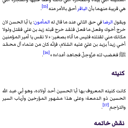
[15]
هي قريبة منهما بأن
الباقر
أحق بالأمر منه
.
ويقول
الرضا
في حق الثاني عند ما قال له
المأمون
: يا أبا الحسن لان
خرج أخوك وفعل ما فعل فلقد خرج قبله زيد بن علي فقتل ولولا
مكانك مني لقتلته فليس ما أتاه بصغير: « لا تقس يا أمير المؤمنين
أخي زيداً بزيد بن عليّ عليه السّلام، فإنّه كان من علماء آل محمّد
[16]
ﷺ
فغضب لله عزّوجلّ فجاهد أعداءه »
.
كنيته
كانت كنيته المعروف بها أبا الحسين أحد أولاده، وهو أبي عبد الله
الحسين ذو الدمعة؛ وعلى هذا مشهور المؤرخين وأرباب السير
[17]
والتراجم
.
نقش خاتمه