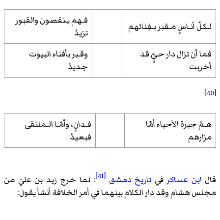
فـهم يـنقصون والقبور
لـكلّ أنـاسٍ مـقبر بـفِنائهم
تزيدُ
فما أن تزال دار حيٍّ قد
وقـبر بأفناء البيوت
أخربت
جديدُ
[40]
هـمُ جيرة الأحياء أمّا
فـدانٍ، وأمّـا الـملتقى
مزارهم
فبعيدُ
[41]
قال
ابن عساكر
في
تاريخ دمشق
: لما خرج زيد بن عليّ من
مجلس هشام وقد دار الكلام بينهما في أمر الخلافة أنشأ يقول: