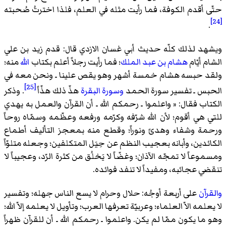
حتّى أقدم الكوفة، فما رأيت مثله في العلم، فلذا اخترتُ صُحبته
[24]
.
ويشهد لذلك كلّه حديث
أبي غسان الازدي
قال: قدم زيد بن علي
الشام أيّام
هشام بن عبد الملك
؛ فما رأيت رجلاً أعلم بكتاب
الله
منه؛
ولقد حبسه هشام خمسة أشهر وهو يقص علينا ـ ونحن معه في
[25]
الحبس ـ تفسير سورة الحمد
وسورة البقرة
هذّ ذلك هذّاً
. وذكر
الكتاب فقال: « واعلموا ـ رحمكم الله ـ أن القرآن والعمل به يهدي
للتي هي أقوم؛ لأن الله شرّفه وكرّمه ورفعه وعظّمه وسمّاه روحاً
ورحمة وشفاء وهدىً ونوراً؛ وقطع منه بمعجز التأليف أطماع
الكائدين، وأبانه بعجيب النظم عن حِيَل المتكلفين؛ وجعله متلوّاً
ومسموعاً لا تمجّه الآذان؛ وغضّاً لا يَخلُق من كثرة الرّد، وعجيباً لا
تنقضي عجائبه، ومفيداً لا تنفد فوائده.
والقرآن
على أربعة أوجُه: حلال وحرام لا يسع الناس جهله؛ وتفسير
لا يعلمه الاّ العلماء؛ وعربيّة تعرفها العرب؛ وتأويل لا يعلمه إلاّ الله؛
وهو ما يكون ممّا لم يكن. واعلموا ـ رحمكم الله ـ أن للقرآن ظهراً