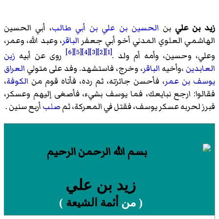
زيد بن علي
بن
الحسين بن علي بن أبي طالب
، أبي الحسين
الهاشمي العلوي المدني أخو أبي جعفر
الباقر
، وعبد الله، وعمر،
[6]
[5]
[4]
[3]
[2]
[1]
وعلي، وحسين، وأمه أم ولد .
روى عن أبيه
زين
العابدين
،وأخيه
الباقر
، وخرج، فاستشهد. وفد على متولي
العراق
يوسف بن عمر
، فأحسن جائزته، ثم رده، فأتاه قوم من
الكوفة
،
فقالوا: ارجع نبايعك، فما يوسف بشيء، فأصغى إليهم وعسكر،
فبرز لحربه عسكر يوسف، فقتل في المعركة، ثم
صلب
أربع سنين .
زيد بن علي
( من
أئمة
الشيعة
)