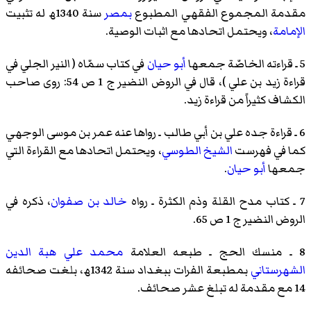
مقدمة
المجموع الفقهي
المطبوع
بمصر
سنة 1340ھ له تثبيت
الإمامة
، ويحتمل اتحادها مع اثبات الوصية.
5 ـ قراءته الخاصّة جمعها
أبو حيان
في كتاب سمّاه (
النير الجلي في
قراءة زيد بن علي
)، قال في
الروض النضير
ج 1 ص 54: روى صاحب
الكشاف كثيراً من
قراءة زيد
.
6 ـ
قراءة جده علي بن أبي طالب
ـ رواها عنه
عمر بن موسى الوجهي
كما في فهرست
الشيخ الطوسي
، ويحتمل اتحادها مع القراءة التي
جمعها
أبو حيان
.
7 ـ
كتاب مدح القلة وذم الكثرة
ـ رواه
خالد بن صفوان
، ذكره في
الروض النضير
ج 1 ص 65.
8 ـ
منسك الحج
ـ طبعه العلامة
محمد علي هبة الدين
الشهرستاني
بمطبعة الفرات
ببغداد
سنة 1342ھ، بلغت صحائفه
14 مع مقدمة له تبلغ عشر صحائف.