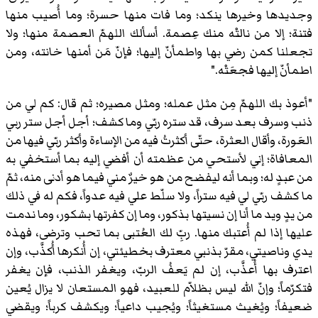
وجديدها وخيرها ينكد؛ وما فات منها حسرة؛ وما أُصيب منها
فتنة؛ إلا من نالتْه منك عِصمة. أسألك اللهمّ العصمة منها؛ ولا
تجعلنا كمن رضي بها واطمأنّ إليها؛ فإنّ مَن أمنها خانته، ومن
اطمأنّ إليها فجعَتْه."
"أعوذ بك اللهمّ مِن مثل عمله؛ ومثل مصيره؛ ثم قال: كم لي من
ذنب وسرف بعد سرف، قد ستره ربّي وما كشف؛ أجل أجل ستر ربي
العَورة، وأقال العثرة، حتّى أكثرتُ فيه من الإساءة وأكثر ربّي فيها من
المعافاة؛ إني لأستحي من عظمته أن أفضي إليه بما أستخفي به
من عبدٍ له؛ وبما أنه ليفضح من هو خيرٌ مني فيما هو أدنى منه، ثمّ
ما كشف ربّي لي فيه ستراً، ولا سلّط علي فيه عدواً، فكم له في ذلك
من يدٍ ويد ما أنا إن نسيتها بذكور، وما إن كفرتها بشكور، وما ندمت
عليها إذا لم أُعتبك منها. ربِّ لك العُتبى بما تحب وترضى، فهذه
يدي وناصيتي، مقرّ بذنبي معترف بخطيئتي، إن أُنكرها أُكذَّب، وإن
اعترف بها أُعذَّب، إن لم يَعفُ الربّ، ويغفر الذنب، فإن يغفر
فتكرّماً؛ وإنّ الله ليس بظلاّم للعبيد، فهو المستعان لا يزال يُعين
ضعيفاً؛ ويُغيث مستغيثاً؛ ويُجيب داعياً؛ ويكشف كرباً؛ ويقضي