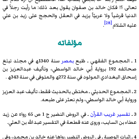
تعالى ؟! فكان خالد بن صفوان يقول بعد ذلك: ما رأيت رجلاً في
الدنيا قرشياً ولا عربيّاً يزيد في العقل والحجج على زيد بن علي
[28]
عليه السّلام
.
مؤلفاته
1 ـ
المجموع الفقهي
ـ طُبع
بمصر
سنة 1340ھ في مجلد تبلغ
صحائفه 192 برواية
أبي خالد الواسطي
، وتأليف
عبدالعزيز بن
إسحاق البغدادي
المولود في سنة 272ھ والمتوفى في سنة 343ھ .
2 ـ
المجموع الحديثي
ـ مختصّ بالحديث فقط، تأليف عبد العزيز
ورواية
أبي خالد الواسطي
، ولم نعثر على طبعه.
3 ـ
تفسير غريب القرآن
ـ في الروض النضير ج 1 ص 65 رواه عن زيد
عطاء بن السايب
، وروى عنه قطعة في التفسير
عبدالله بن العلي
.
4 ـ
إثبات الوصية
ـ في الروض النضير رواها عنه خالد بن محمد، وفي