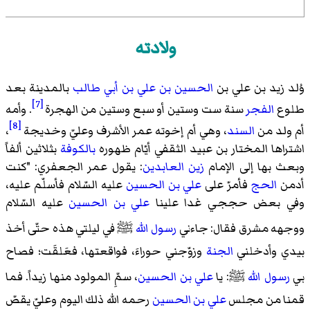
ولادته
وُلد زيد بن علي بن
الحسين بن علي بن أبي طالب
بالمدينة
بعد
[7]
طلوع
الفجر
سنة ست وستين أو سبع وستين من الهجرة
. وأمه
[8]
أم ولد من
السند
، وهي أم إخوته عمر الأشرف وعليّ وخديجة
،
اشتراها
المختار بن عبيد الثقفي
أيّام ظهوره
بالكوفة
بثلاثين ألفاً
وبعث بها إلى الإمام
زين العابدين
: يقول
عمر الجعفري
: "كنت
أدمن
الحج
فأمرّ على
علي بن الحسين
عليه السّلام فأسلّم عليه،
وفي بعض حججي غدا علينا
علي بن الحسين
عليه السّلام
ووجهه مشرق فقال: جاءني
رسول الله
ﷺ
في ليلتي هذه حتّى أخذ
بيدي وأدخلني
الجنة
وزوّجني حوراءَ، فواقعتها، فعَلقَت؛ فصاح
بي
رسول الله
ﷺ
: يا
علي بن الحسين
، سمِّ المولود منها زيداً. فما
قمنا من مجلس
علي بن الحسين
رحمه الله ذلك اليوم وعليّ يقصّ