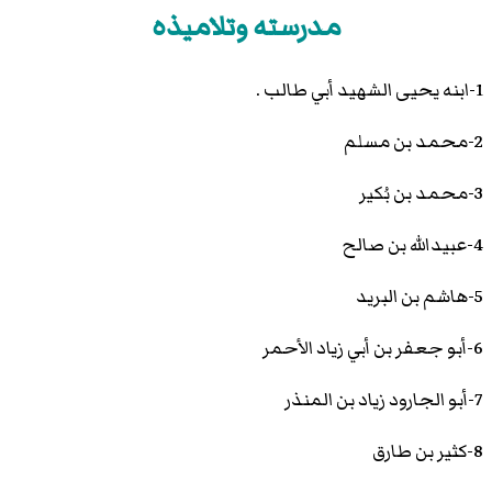
مدرسته وتلاميذه
1-ابنه يحيى الشهيد أبي طالب .
2-محمد بن مسلم
3-محمد بن بُكير
4-عبيدالله بن صالح
5-هاشم بن البريد
6-أبو جعفر بن أبي زياد الأحمر
7-أبو الجارود زياد بن المنذر
8-كثير بن طارق