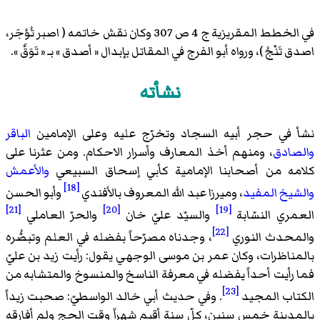
في الخطط المقريزية ج 4 ص 307 وكان نقش خاتمه ( اصبر تُؤجَر،
اصدق تَنْجُ )، ورواه
أبو الفرج
في المقاتل بإبدال « أصدق » بـ « تَوَقَّ ».
نشأته
نشأ في حجر أبيه السجاد وتخرّج عليه وعلى الإمامين
الباقر
والصادق
، ومنهم أخذ المعارف وأسرار الاحكام. ومن عثرنا على
كلامه من أصحابنا الإمامية
كأبي إسحاق السبيعي
والأعمش
[18]
والشيخ المفيد
، وميرزا عبد الله المعروف بالأفندي
وأبو الحسن
[21]
[20]
[19]
العمري النسّابة
والسيّد عليّ خان
والحرّ العاملي
[22]
والمحدث النوري
، وجدناه مصرّحاً بفضله في العلم وتبصُّره
بالمناظرات، وكان عمر بن موسى الوجهي يقول: رأيت زيد بن عليّ
فما رأيت أحداً يفضله في معرفة الناسخ والمنسوخ والمتشابه من
[23]
الكتاب المجيد
. وفي حديث أبي خالد الواسطيّ: صحبت زيداً
بالمدينة خمس سنين، كلّ سنة أقيم شهراً وقت الحج ولم أفارقه