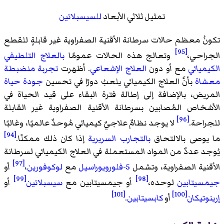
تمثيل ثلاثي الأبعاد
للسيسبلاتين
تكونُ معظم حالات سرطانة الأقنية الصفراوية غير قابلةٍ للقطع
[95]
الجراحي،
وتعالج هذه الحالات عمومًا
بالعلاج التلطيفي
الكيميائي
مع أو دون
العلاج الإشعاعي
. أظهرت
تجربة منضبطة
معشاة
بأنَّ العلاج الكيميائي يلعبُ دورًا في تحسين
جودة حياة
المريض، بالإضافة إلى إطالة فترة البقاء على قيد الحياة في
الأشخاص المُصابين بسرطانة الأقنية الصفراوية غير القابلة
[96]
للجراحة.
لا يوجد نظامٌ علاجيٌ كيميائي مُوحدٌ عالميًا، وغالبًا
[94]
ما يوصى بالالتحاق
بالتجارب السريرية
إذا كان ذلك ممكنًا.
يُوجد عددٌ من المواد المستعملة في العلاج الكيميائي لسرطانة
[97]
الأقنية الصفراوية، وتشمل
5-فلورويوراسيل
مع
لوكوفورين
،
أو
[99]
[98]
جيمسيتابين
لوحده،
أو جيمسيتابين مع
سيسبلاتين
أو
[101]
[100]
إرينوتيكان
أو
كابسيتابين
.