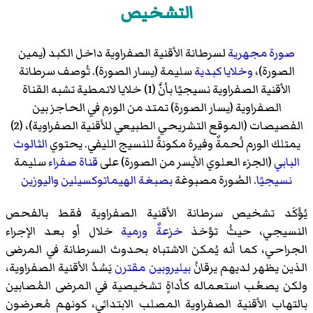
التشخيص
صورة مجهرية
لسرطانة الأقنية الصفراوية داخل الكبد (يمين
الصورة)،
وخلايا كبدية
سليمة (يسار الصورة). تُوصف سرطانة
الأقنية الصفراوية نسيجيًا بأنَّ (1) خلايا لانمطية تشبه القناة
الصفراوية (يسار الصورة) تمتد من الورم في الحاجز بين
الفصيصات (الموقع التشريحي الطبيعي للأقنية الصفراوية)، (2)
يمتلك الورم لُحمةٌ وفيرة مكونةً للنسيج الليفي. يحتوي
الثالوث
البابي
(الجزء العلوي الأيسر من الصورة) على
قناة صفراء
سليمة
نسيجيًا
. الصُورة مصبوغة
بصبغة الهيماتوكسيلين واليوزين
يُؤَكَد تشخيص سرطانة الأقنية الصفراوية فقط بالفحص
النسيجي، حيثُ تؤخذ
خزعةٌ ورمية
خلال أو بعد الإجراء
الجراحي، كما أنه يُمكن الاشتباه بحدوث السرطانة في المرضى
الذين يظهر لديهم يرقانُ
بيليروبين مقترن
يَسُدُ الأقنية الصفراوية،
ولكن يصعُب استعماله كأداةٍ تشخيصية في المرضى المُصابين
بالتهاب الأقنية الصفراوية المصلب الابتدائي، كونهم مُعرضون