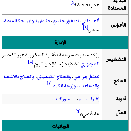
البداية
[2]
عمر 70 عامًا
المعتادة
ألم بطني
،
اصفرار جلدي
،
فقدان الوزن
،
حكة عامة
،
الأعراض
[3]
حمى
الإدارة
يؤكد حدوث سرطانة الأقنية الصفراوية عبر الفحص
التشخيص
[4]
المجهري
لخلايًا مؤخذةٍ من الورم.
قطعٌ جراحي
،
والعلاج الكيميائي
،
والعلاج بالأشعة
العلاج
[3]
والدعامات
،
وزراعة الكبد
.
أدوية
إفروليموس
،
وريجورافينب
[5]
المآل
عادةً سيء
الوبائيات