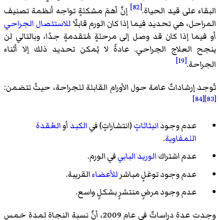
[82]
البقاء على قيد الحياة.
إنَّ أهمَ مشكلةٍ تواجه أنظمة تصنيف
المراحل، هي تحديد فيما إذا كان الورم قابلًا
للاستئصال الجراحي
أو فيما إذا كان قد وصل إلى مرحلةٍ مُتقدمةٍ جدًا، وبالتالي لن
ينجح العلاج الجراحي. عادةً لا يُمكن تحديد ذلك إلا أثناء
[19]
الجراحة.
تُوجد إرشاداتٌ عامة حول الأورام القابلة للجراحة، حيثُ تتضمن:
[84]
[83]
عدم وجود
انبثاثاتٍ
(انتشاراتٍ) في
الكبد
أو
العُقدة
اللمفاوية
.
عدم اشتراك
الوريد البابي
في الورم.
عدم وجود توغلٍ مباشر
للأعضاء
القريبة.
عدم وجود مرضٍ منتشرٍ بشكلٍ واسع.
وجدت عدة دراساتٌ في عام 2009، أنَّ نسبة النجاة لمدة خمس