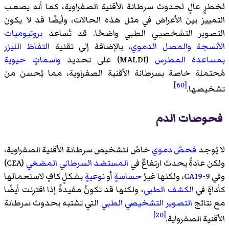
لخطرٍ عالٍ لحدوث سرطانة الأقنية الصفراوية، كما أنه يصعب
التمييز بين الأعراض في مثل هذه الحالات، وأيضًا قد لا يكون
التصوير التشخصيي الطبي واضحًا. قد تُساعد
بروتيوميات
الأنسجة
والمصل الدموي
، بالإضافة إلى تقنية
التفاظ الليزر
بمساعدة المطرس
(MALDI) على تحديد
واسماتٍ حيوية
مُحتملة خاصة بسرطانة الأقنية الصفراوية، مما يُحسن من
[60]
تشخيصها.
فحوصات الدم
لا يُوجد
فحصٌ دموي
خاصٌ لتشخيص سرطانة الأقنية الصفراوية،
ولكن عادةً يحدث ارتفاعٌ في
المستضد السرطاني المضغي
(CEA)
وفي
CA19-9
، ولكنها غيرُ
حساسةٍ
أو
نوعيةٍ
بشكلٍ كافٍ لاستعمالها
كأداةٍ في
الكشف الطبي
، ولكنها قد تكونُ مفيدةً إذا اقترنت أيضًا
مع نتائج
التصوير التشخيصي الطبي
التي تشتبه بحدوث سرطانة
[20]
الأقنية الصفرواية.