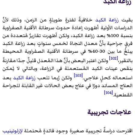
زراعة الكبد
بقيت
زراعة الكبد
خلافيةً لفترةٍ طويلةٍ من الزمن، وذلك لأنَّ
الدراسات الأولية أظهرت إعادة حدوث سرطانة الأقنية الصفراوية
بنسبة 100% بعد زراعة الكبد، ولكن أظهرت تقاريرٌ مُتعددة من
فرقٍ جراحية بأنَّ معدل النجاة لخمس سنواتٍ بعد زراعة الكبد
يبلغُ ما بين 30-40% في سرطانة الأقنية الصفراوية المحيطة
[102]
بالنقير،
ولكن اعتبر البعض بأنَّ هذا المُعدل قليلٌ جدًا مقارنةً
بنقص عينات الكبد المُستعملة في الزراعة، وبالتالي لا يُمكن
[103]
استعماله كحلٍ علاجي.
ولكن رُبما تلعب
زراعة الكبد
بعد
العلاج المساند دورًا في علاج بعض الحالات غير القابلة للجراحة
[104]
القطعية.
علاجات تجريبية
اقترحت دراسةٌ تجريبية صغيرة وجود فائدةٍ مُحتملة
لإرلوتينيب