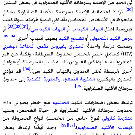
في الحدِ من الإصابة بسرطانة الأقنية الصفراوية في بعض البلدان.
[30]
تزدادُ احتمالية الإصابة بسرطانة الأقنية الصفراوية بشكلٍ
ملحوظ في الأشخاص المُصابين بأمراضٍ كبديةٍ مُزمنة، سواءً كانت
[33]
[32]
[31]
فيروسية (مثل
التهاب الكبد ب
أو
التهاب الكبد سي
)،
أو
[35]
[34]
مرض الكبد الكحولي
أو
تشمع الكبد
بسبب أسبابٍ أُخرى.
وضعت دراسةٌ واحدةٌ
العدوى بفيروس نقص المناعة البشري
(HIV) كعاملِ خطرٍ مُحتمل لحدوث السرطانة، ولكنهُ من غير
المعروف فيما إذا كان الفيروس نفسه يُسبب السرطانة أو عوامل
[34]
أُخرى مُرتبطة (مثل العدوى بالتهاب الكبد سي).
قد تؤدي
العدوى بالبكتيريا
الملوية الصفراء
والملوية الكبدية
إلى حدوثِ
[36]
سرطان الأقنية الصفراوية.
ترتبطُ بعض اضطرابات الكبد
الخلقية
مع خطرٍ بحوالي 15%
لحدوث سرطانة الأقنية الصفراوية في حياة الشخص، ومنها
متلازمة كارولي
(نوعٌ خاص من الخمسةِ أنواعٍ المعروفة من
[38]
[37]
كيسات الأقنية الصفراوية
).
وجد أيضًا ارتباطٌ بعض