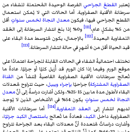
يُعتبر
القطعُ الجراحي
الفرصة الوحيدة المُحتملة للشفاء من
سرطانة الأقنية الصفراوية. أما الحالات التي لا يُمكن استعمال
القطع الجراحي فيها، فيكون
معدل النجاة لخمس سنواتٍ
أقل
[111]
من 5% بشكلٍ عام،
و0% إذا بلغ انتشار السرطانة إلى العُقد
[112]
اللمفاوية البعيدة.
بالإجمال، يكون مُتوسط مدة البقاء على
[113]
قيد الحياة أقل من 6 أشهرٍ في حالة انتشار السرطانة.
تختلف احتماليةُ الشفاء في الحالات القابلة للجراحة اعتمادًا على
موقع الورم وفيما إذا كان الورم قد أُزيل كليًا أو جزئيًا. عادةً ما
تُعالج سرطانات الأقنية الصفراوية القاصيةُ (تنشأ من
القناة
الصفراوية المشتركة
) جراحيًا
بإجراء ويبيل
، حيث تتراوح مُعدلات
البقاء لأطول مدة ما بين 15-25%، ولكن أشارت دراسةٌ إلى أنَّ
معدل
النجاة لخمس سنواتٍ
يكون 54% في الأشخاص الذين لا يُوجد
[114]
لديهم انتشارٍ إلى
العقد اللمفاوية
.
أما سرطانات الأقنية
الصفراوية داخل
الكبد
، فعادةً ما تُعالج
باستئصال الكبد جزئيًا
،
وأشارت دراساتٌ مُتعددة أنَّ معدلات البقاء بعد الجراحة تتراوح
ما بين 22-66%، كما أنَّ النتائج قد تعتمد على اكتمال العملية