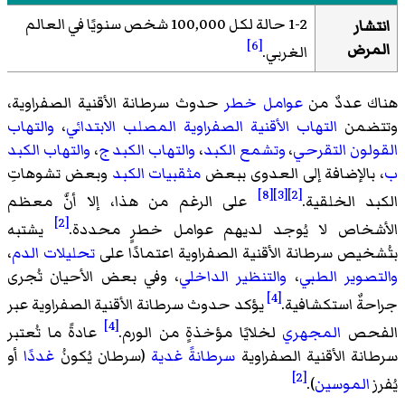
1-2 حالة لكل 100,000 شخص سنويًا في العالم
انتشار
[6]
المرض
الغربي.
هناك عددٌ من
عوامل خطر
حدوث سرطانة الأقنية الصفراوية،
وتتضمن
التهاب الأقنية الصفراوية المصلب الابتدائي
،
والتهاب
القولون التقرحي
،
وتشمع الكبد
،
والتهاب الكبد ج
،
والتهاب الكبد
ب
، بالإضافة إلى العدوى ببعض
مثقبيات الكبد
وبعض تشوهاتِ
[8]
[3]
[2]
الكبد الخلقية.
على الرغم من هذا، إلا أنَّ معظم
[2]
الأشخاص لا يُوجد لديهم عوامل خطرٍ محددة.
يشتبه
بتُشخيص سرطانة الأقنية الصفراوية اعتمادًا على
تحليلات الدم
،
والتصوير الطبي
،
والتنظير الداخلي
، وفي بعض الأحيان تُجرى
[4]
جراحةٌ استكشافية.
يؤكد حدوث سرطانة الأقنية الصفراوية عبر
[4]
الفحص
المجهري
لخلايًا مؤخذةٍ من الورم.
عادةً ما تُعتبر
سرطانة الأقنية الصفراوية
سرطانةً غدية
(سرطان يُكونُ
غددًا
أو
[2]
يُفرز
الموسين
).