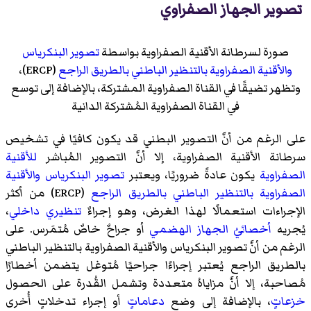
تصوير الجهاز الصفراوي
صورة لسرطانة الأقنية الصفراوية بواسطة
تصوير البنكرياس
والأقنية الصفراوية بالتنظير الباطني بالطريق الراجع
(ERCP)،
وتظهر تضيقًا في القناة الصفراوية المشتركة، بالإضافة إلى توسع
في القناة الصفراوية المُشتركة الدانية
على الرغم من أنَّ التصوير البطني قد يكون كافيًا في تشخيص
سرطانة الأقنية الصفراوية، إلا أنَّ التصوير المُباشر
للأقنية
الصفراوية
يكون عادةً ضروريًا، ويعتبر
تصوير البنكرياس والأقنية
الصفراوية بالتنظير الباطني بالطريق الراجع
(ERCP) من أكثر
الإجراءات استعمالًا لهذا الغرض، وهو إجراءٌ
تنظيري داخلي
،
يُجريه
أخصائيُ الجهاز الهضمي
أو جراحٌ خاصٌ مُتمَرس. على
الرغم من أنَّ تصوير البنكرياس والأقنية الصفراوية بالتنظير الباطني
بالطريق الراجع يُعتبر إجراءًا جراحيًا مُتوغل يتضمن أخطارًا
مُصاحبة، إلا أنَّ مزاياهُ متعددة وتشمل القُدرة على الحصول
خزعاتٍ
، بالإضافة إلى وضع
دعاماتٍ
أو إجراء تدخلاتٍ أُخرى