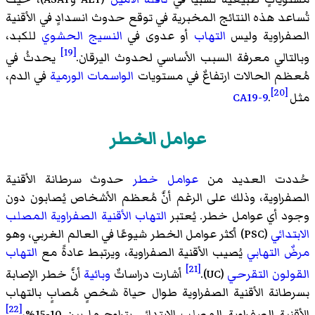
تُساعد هذه النتائج المخبرية في توقع حدوث انسدادٍ في الأقنية
الصفراوية وليس
التهاب
أو عدوى في
النسيج الحشوي
للكبد،
[19]
وبالتالي معرفة السبب الأساسي لحدوث اليرقان.
يحدثُ في
مُعظم الحالات ارتفاعٌ في مستويات
الواسمات الورمية
في الدم،
[20]
مثل
.
CA19-9
عوامل الخطر
حُددت العديد من
عوامل خطر
حدوث سرطانة الأقنية
الصفراوية، وذلك على الرغم أنَّ مُعظم الأشخاص يُصابون دون
وجود أي عوامل خطر. يُعتبر
التهاب الأقنية الصفراوية المصلب
الابتدائي
(PSC) أكثر عوامل الخطر شيوعًا في العالم الغربي، وهو
مرضٌ التهابي
يُصيب الأقنية الصفراوية، ويرتبط عادةً مع
التهاب
[21]
القولون التقرحي
(UC).
أشارت دراساتٌ
وبائية
أنَّ خطر الإصابة
بسرطانة الأقنية الصفراوية طوال حياة شخصٍ مُصابٍ بالتهاب
[22]
الأقنية الصفراوية المصلب الابتدائي يتراوح ما بين 10-15%،