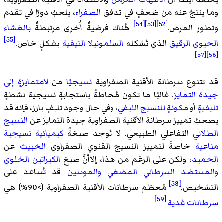
وما ينتجُ عنه من ضعفٍ في تدفق
الصفراء
، يلعبُ دورًا في تقدم
[54]
[53]
[52]
وتطور المرض.
هُناك فرضيةٌ أُخرى مرتبطةٌ
بالغشاء
[55]
الحيوي الرقيق
الذي تُشكله
السلمونيلا التيفية
بشكلٍ خاص.
[57]
[56]
قد تتنوع سرطانة الأقنية الصفراوية
نسيجيًا
من
لامتمايزةٍ إلى
جيدة التمايز
. غالبًا ما تكون مُحاطةً باستجابةٍ نسيجية نشطةٍ
تليفيةٍ
أو
مكونةٍ للنسيج الليفي
، وفي حال وجود تليفٍ بارز، فإنه قد
يصعبُ تمييز سرطانة الأقنية الصفراوية جيدة التمايز عن
النسيج
الطلائي
التفاعلي الطبيعي. لا تُوجد صبغةٌ
كيميائية نسيجية
مناعية
خاصةٌ لتمييز النسيج القنوي الصفراوي
الخبيث
عن
الحميد
، ولكن على الرغم من هذا، إلاأنَّ صبغ
الكيراتين الخلوي
والمستضد السرطاني المضغي
والموسين
قد تُساعد على
[58]
التشخيص.
مُعظم سرطانات الأقنية الصفراوية (>90%) هي
[59]
سرطانات غدية
.