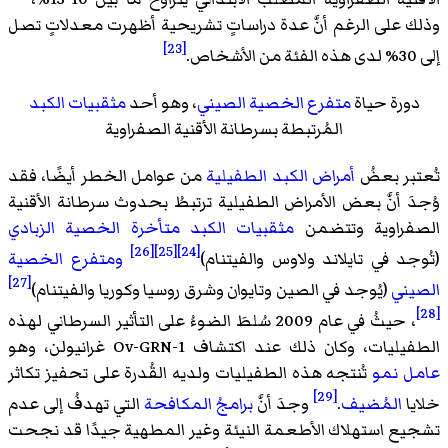
وذلك على الرغم أنَّ عدة دراساتٍ تشريحية أظهرت معدلاتٍ تصل
[23]
إلى 30% لدى هذه الفئة من الأشخاص.
دورة حياة
متفرع الخصية الصيني
، وهو أحد
مثقبيات الكبد
المُرتبطة بسرطانة الأقنية الصفراوية
تُعتبر بعضُ
أمراض الكبد الطفيلية
من عوامل الخطر أيضًا، فقد
وُجدَ أنَّ بعض الأمراض الطفيلية ترتبطُ بحدوث سرطانة الأقنية
الصفراوية وتتضمن
مثقبيات الكبد
متأخرة الخصية الزبادي
[26]
[25]
[24]
(تُوجد في تايلاند ولاوس والفيتنام)
ومتفرع الخصية
[27]
الصيني
(يُوجد في الصين وتايوان وشرق روسيا وكوريا والفيتنام)
[28]
، حيثُ في عام 2009 سُلطَ الضوءُ على التأثير السرطاني لهذه
الطفيليات، وكان ذلك عند اكتشاف Ov-GRN-1 غرانيولن، وهو
عامل نمو
تُنتجه هذه الطفيليات ولديه القُدرة على تحفيز تكاثر
[29]
خلايا
المُضيف
.
وجدَ أنَّ
برامجُ المكافحة
التي تهدفُ إلى عدم
تشجيع استهلاك الأطعمة النيئة وغير المطهية جيدًا قد نجحت