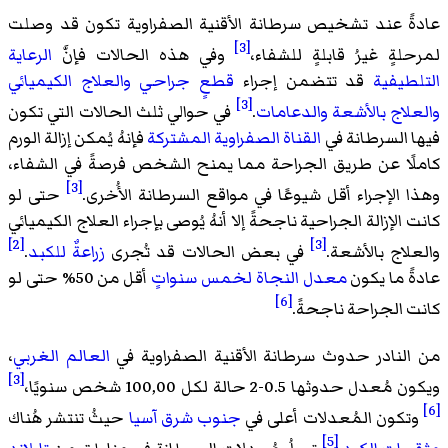
عادةً عند تشخيص سرطانة الأقنية الصفراوية تكون قد وصلت
[3]
لمرحلةٍ غيرُ قابلةٍ للشفاء،
وفي هذه الحالات فإنَّ
الرعاية
التلطيفية
قد تتضمن إجراء
قطعٍ جراحي
والعلاج الكيميائي
[3]
والعلاج بالأشعة
والدعامات
.
في حوالي ثلث الحالات التي تكون
فيها السرطانة في
القناة الصفراوية المشتركة
فإنهُ يُمكن إزالة الورم
كاملًا عن طريق الجراحة مما يمنح الشخص فرصةً في الشفاء،
[3]
وهذا الإجراء أقل شيوعًا في مواقع السرطانة الأُخرى.
حتى لو
كانت الإزالة الجراحية ناجحةً إلا أنهُ يُوصى بإجراء العلاج الكيميائي
[2]
[3]
والعلاج بالأشعة.
في بعض الحالات قد تُجرى
زراعةٌ للكبد
.
عادةً ما يكون
معدل النجاة لخمس سنواتٍ
أقل من 50% حتى لو
[6]
كانت الجراحة ناجحةً.
من النادر حدوث سرطانة الأقنية الصفراوية في
العالم الغربي
،
[3]
ويكون مُعدل حدوثها 0.5-2 حالة لكل 100,00 شخص سنويًا،
[6]
وتكون المُعدلات أعلى في
جنوب شرق آسيا
حيثُ تنتشر هُناك
[5]