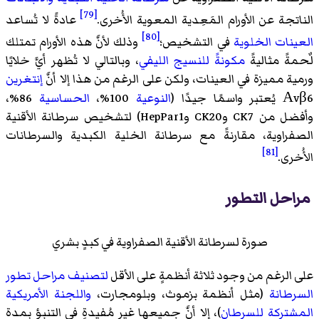
[79]
الناتجة عن الأورام المَعِدية المعوية الأُخرى.
عادةً لا تُساعد
[80]
العينات الخلوية
في التشخيص؛
وذلك لأنَّ هذه الأورام تمتلك
لٌحمةً مثاليةً
مكونةً للنسيج الليفي
، وبالتالي لا تُظهر أيَّ خلايًا
ورمية مميزة في العينات، ولكن على الرغم من هذا إلا أنَّ
إنتغرين
Αvβ6 يُعتبر واسمًا جيدًا (
النوعية
100%،
الحساسية
86%،
وأفضل من CK7 وCK20 وHepPar1) لتشخيص سرطانة الأقنية
الصفراوية، مقارنةً مع سرطانة الخلية الكبدية والسرطانات
[81]
الأُخرى.
مراحل التطور
صورة لسرطانة الأقنية الصفراوية في كبدٍ بشري
على الرغم من وجود ثلاثة أنظمةٍ على الأقل
لتصنيف مراحل تطور
السرطانة
(مثل أنظمة بزموث، وبلومجارت،
واللجنة الأمريكية
المشتركة للسرطان
)، إلا أنَّ جميعها غير مُفيدةٍ في التنبؤ بمدة