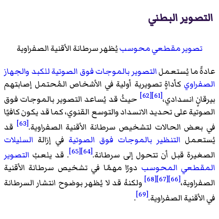
التصوير البطني
تصوير مقطعي محوسب
يُظهر سرطانة الأقنية الصفراوية
عادةً ما يُستعمل
التصوير بالموجات فوق الصوتية
للكبد
والجهاز
الصفراوي
كأداةٍ تصويرية أولية في الأشخاص المُحتمل إصابتهم
[62]
[61]
بيرقانٍ انسدادي،
حيثُ قد يُساعد التصوير بالموجات فوق
الصوتية على تحديد الانسداد والتوسع القنوي، كما قد يكون كافيًا
[63]
في بعض الحالات لتشخيص سرطانة الأقنية الصفراوية.
قد
يُستعمل
التنظير بالموجات فوق الصوتية
في إزالة
السليلات
[65]
[64]
الصغيرة قبل أن تتحول إلى سرطانة.
. قد يلعبُ
التصوير
المقطعي المحوسب
دورًا مهمًا في تشخيص سرطانة الأقنية
[68]
[67]
[66]
الصفراوية،
ولكنهُ قد لا يُظهر بوضوح انتشار السرطانة
[69]
في الأقنية الصفراوية.
.