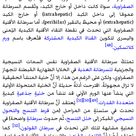
الصفراوية
، سواءً كانت داخل أو خارج الكبد، وتُقسم السرطانة
عمومًا إلى داخل الكبد (intrahepatic) أو خارج الكبد
(extrahepatic) أو محيطٌ بالنقير (perihilar)، أما سرطانة الأقنية
الصفراوية التي تحدث في نقطة التقاء الأقنية الكبدية اليُمنى
واليسرى لتكوين
القناة الكبدية المشتركة
فتُعرف باسم
ورم
[48]
كلاتسكين
.
تمتلكُ سرطانة الأقنية الصفراوية نفس السمات النسيجية
والجزيئية
للسرطانة الغدية
في الخلايا الظهارية المُبطنة للجهاز
الصفراوي، ولكن على الرغم من هذا، إلا أنَّ خلية المنشأ الحقيقية
لا تزال مجهولةً. اقترحت أدلةٌ حديثة أنَّ الخلية المتحولة الأولية
التي ينشأ عنها الورم الأولي قد تنشأ من
خليةٍ جذعيةٍ
كبديةٍ
[51]
[50]
[49]
متعددة القدرات
.
يُعتقد أنَّ سرطانة الأقنية الصفراوية
تحدث في سلسلةٍ من المراحل (من
فرط التنسج
والتحول
النسيجي
المُبكر إلى
خلل التنسج
، ثُم حدوث
سرطانةٍ
واضحة) في
[52]
عمليةٍ مشابهة لتلك التي تحدث في
سرطان القولون
،
كما
يُعتقد أيضًا أنَّ
الالتهاب المُزمن
والانسداد في الأقنية الصفراوية،