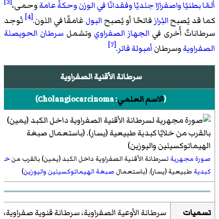
[3]
ألمًا بطنيًا
واصفرارًا جلديًا
وفقدانًا في الوزن
وحكةً عامة
وحمى،
[4]
كما قد يُصبح
البُراز
فاتحًا أو يُصبح
البول
غامقًا في اللون.
تُوجد
سرطاناتٌ أُخرى في
الجهاز الصفراوي
وتشمل
سرطان الحويصلة
[7]
الصفراوية
وسرطان
أمبولة فاتر
.
سرطانة الأقنية الصفراوية
(
الاسم العلمي
:
Cholangiocarcinoma
)
صورة مجهرية
لسرطانة الأقنية الصفراوية داخل الكبد (يمين) بالقرب من
خلايً
كبدية
طبيعية (يسار). (باستعمال
صبغة الهيماتوكسيلين واليوزين
)
تسميات
سرطانة الأوعية الصفراوية، سرطانة قنوية صفراوية،