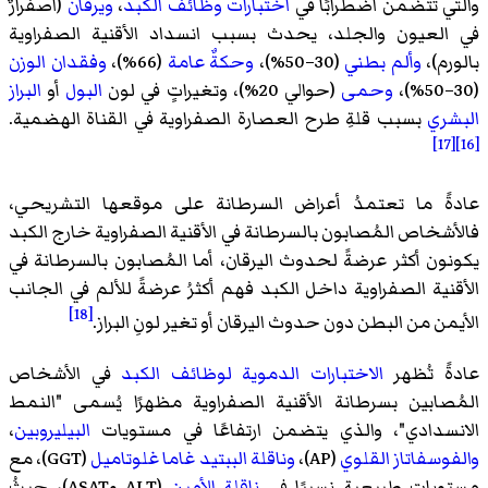
والتي تتضمن اضطرابًا في
اختبارات وظائف الكبد
،
ويرقان
(اصفرارٌ
في العيون والجلد، يحدث بسبب انسداد الأقنية الصفراوية
بالورم)،
وألم بطني
(30–50%)،
وحكةٌ عامة
(66%)،
وفقدان الوزن
(30–50%)،
وحمى
(حوالي 20%)، وتغيراتٍ في لون
البول
أو
البراز
البشري
بسبب قلةِ طرح العصارة الصفراوية في القناة الهضمية.
[17]
[16]
عادةً ما تعتمدُ أعراض السرطانة على موقعها التشريحي،
فالأشخاص المُصابون بالسرطانة في الأقنية الصفراوية خارج الكبد
يكونون أكثر عرضةً لحدوث اليرقان، أما المُصابون بالسرطانة في
الأقنية الصفراوية داخل الكبد فهم أكثرُ عرضةً للألم في الجانب
[18]
الأيمن من البطن دون حدوث اليرقان أو تغير لونِ البراز.
عادةً تُظهر
الاختبارات الدموية لوظائف الكبد
في الأشخاص
المُصابين بسرطانة الأقنية الصفراوية مظهرًا يُسمى "النمط
الانسدادي"، والذي يتضمن ارتفاعًا في مستويات
البيليروبين
،
والفوسفاتاز القلوي
(AP)،
وناقلة الببتيد غاما غلوتاميل
(GGT)، مع
مستوياتٍ طبيعية نسبيًا في
ناقلة الأمين
(ALT وASAT)، حيثُ