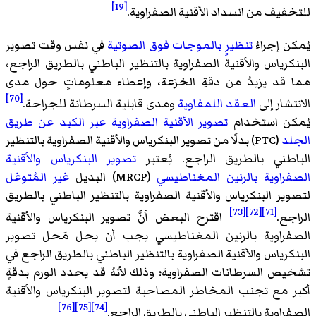
[19]
للتخفيف من انسداد الأقنية الصفراوية.
يُمكن إجراءُ
تنظيرٍ بالموجات فوق الصوتية
في نفس وقت تصوير
البنكرياس والأقنية الصفراوية بالتنظير الباطني بالطريق الراجع،
مما قد يزيدُ من دقةِ الخزعة، وإعطاء معلوماتٍ حول مدى
[70]
الانتشار إلى
العقد اللمفاوية
ومدى قابلية السرطانة للجراحة.
يُمكن استخدام
تصوير الأقنية الصفراوية عبر الكبد عن طريق
الجلد
(PTC) بدلًا من تصوير البنكرياس والأقنية الصفراوية بالتنظير
الباطني بالطريق الراجع. يُعتبر
تصوير البنكرياس والأقنية
الصفراوية بالرنين المغناطيسي
(MRCP) البديل
غير المُتوغل
لتصوير البنكرياس والأقنية الصفراوية بالتنظير الباطني بالطريق
[73]
[72]
[71]
الراجع.
اقترح البعض أنَّ تصوير البنكرياس والأقنية
الصفراوية بالرنين المغناطيسي يجب أن يحل مَحل تصوير
البنكرياس والأقنية الصفراوية بالتنظير الباطني بالطريق الراجع في
تشخيص السرطانات الصفراوية؛ وذلك لأنهُ قد يحدد الورم بدقةٍ
أكبر مع تجنب المخاطر المصاحبة لتصوير البنكرياس والأقنية
[76]
[75]
[74]
الصفراوية بالتنظير الباطني بالطريق الراجع.