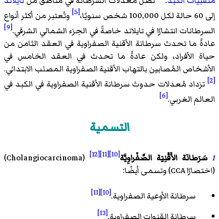
مثقبيات الكبد
.
تصلُ مُعدلات السرطانة في مناطق من
تايلاند
[5]
إلى 60 حالة لكل 100,000 شخص سنويًا،
وتُعتبر من أكثر أنواع
[9]
السرطانات انتشارًا في تايلاند خاصةً في الجزء الشمالي الشرقي.
عادةً ما تحدث سرطانة الأقنية الصفراوية في العقد الثامن من
حياة الأفراد، ولكن عادةً ما تحدث في العقد الخامس في
الأشخاص المُصابين بالتهاب الأقنية الصفراوية المصلب الابتدائي.
[2]
تزداد مُعدلات حدوث سرطانة الأقنية الصفراوية في الكبد في
[6]
العالم الغربي.
التسمية
[12]
[11]
[10]
1
سَرَطانَة الأَقْنِيَة الصَّفْراوِيَّة
(
Cholangiocarcinoma
)‏
(اختصارًا CCA) وتسمى أيضًا:
[11]
[10]
سرطانة الأوعية الصفراوية.
[13]
سرطانة القنوات الصفراوية.