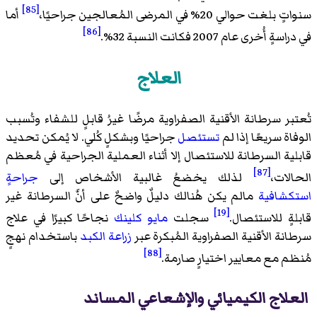
[85]
سنواتٍ بلغت حوالي 20% في المرضى المُعالجين جراحيًا،
أما
[86]
في دراسةٍ أُخرى عام 2007 فكانت النسبة 32%.
العلاج
تُعتبر سرطانة الأقنية الصفراوية مرضًا غيرُ قابلٍ للشفاء وتُسبب
الوفاة سريعًا إذا لم
تستئصل
جراحيًا وبشكلٍ كُلي. لا يُمكن تحديد
قابلية السرطانة للاستئصال إلا أثناء العملية الجراحية في مُعظم
[87]
الحالات،
لذلك يخضعُ غالبية الأشخاص إلى
جراحةٍ
استكشافية
مالم يكن هُنالك دليلٌ واضحٌ على أنَّ السرطانة غير
[19]
قابلةٍ للاستئصال.
سجلت
مايو كلينك
نجاحًا كبيرًا في علاج
سرطانة الأقنية الصفراوية المُبكرة عبر
زراعة الكبد
باستخدام نهجٍ
[88]
مُنظم مع معايير اختيارٍ صارمة.
العلاج الكيميائي والإشعاعي المساند