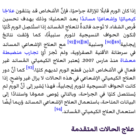
إذا كان الورم قابلًا للإزالة جراحيًا، فإنَّ الأشخاص قد يتلقون
علاجًا
كيميائيًا
وإشعاعيًا
مساندًا
بعد العملية؛ وذلك بهدف تحسين
فُرص الشفاء. لا تُوجد فائدةٌ للعلاجِ المُساند إذا استُئصِل الورم كُليًا
(تكون الحواف النسيجية للورم سلبيةً)، كما وُثقت نتائجُ
[92]
[91]
[18]
[90]
[89]
إيجابية
وسلبية
مع العلاج الإشعاعي المساند
في سرطانة الأقنية الصفراوية، ولم تُجرَ أيُ
تجارب منضبطة
معشاة
منذ مارس 2007. يُعتبر العلاج الكيميائي المُساند غير
[93]
فعالٍ في الأشخاص الذين قطع الورم لديهم كليًا،
كما أنَّ دور
العلاج الكيميائي الإشعاعي في هذه الحالات لا يزال غير واضحٍ. إذا
كانت الحواف النسيجية للورم إيجابيةً، فهذا يُشير إلى أنَّ الورم لم
يُستئصل كليًا في الجراحة، وبالتالي يُوصى عمومًا واستنادًا إلى
البيانات المتاحة، باستعمال العلاج الإشعاعي المساند وُربما أيضًا
[94]
استعمال العلاج الكيميائي المُساند.
علاج الحالات المتقدمة