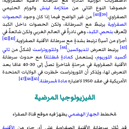
الاضطرابات الوراثية النادرة مع سرطانة الأقنية الصفراوية،
خصوصًا النوع الثاني من
متلازمة لينش
والورام الحليمي
[40]
[39]
الصفراوي.
من غير الواضح فيما إذا كان وجود
الحصوات
الصفراوية
يرتبطٌ مع السرطانة، ولكن الحصوات داخل الكبد
(تُعرف
بتحصِ الكبد
، وهي نادرةٌ في العالم الغربي ولكن شائعةٌ في
[42]
[41]
أجزاءٍ من آسيا) ترتبط بشدةٍ مع سرطانة الأقنية الصفراوية.
[44]
[43]
يرتبط التعرض
للديوكسين
وللثوروتراست
(شكلٌ من
ثاني
أكسيد الثوريوم
، يُستعمل
كمادةٍ مُظللة
) مع حدوث سرطانة
الأقنية الصفراوية في مرحلةٍ مُتاخرةٍ تصلُ إلى 30-40 عامًا بعد
التعرض لها، ويُذكر أن الثوروتراست حُظرت في الولايات المتحدة
[47]
[46]
[45]
الأمريكية في عقد 1950 لاعتباره
مادة مُسرطنة
.
الفيزيولوجيا المرضية
مُخطط
الجهاز الهضمي
يظهرُ فيه موقع قناة الصفراء
قد تُؤثر سرطانة الأقنية الصفراوية على أي جزءٍ من
الأقنية