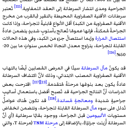
[115]
الجراحية ومدى انتشار السرطانة إلى العقد اللمفاوية.
تُعتبر
سرطانات الأقنية الصفراوية المحيطة بالنقير (بالقرب من مخرج
الأقنية الصفراوية من الكبد) أقل الأنواع قابليةً للجراحة، وإذا كانت
الجراحةُ مُمكنةً، فإنها عمومًا تُعالج بأسلوبٍ شديدٍ يتضمن عادةً
استئصال المرارة
ورُبما استئصالُ جزءٍ من الكبد، وفي هذه الحالات
القابلة للجراحة، يتراوج معدل النجاة لخمس سنواتٍ ما بين 20-
[116]
50%.
قد يكونُ
مآل السرطانة
سيئًا في المرضى المُصابين أيضًا بالتهاب
الأقنية الصفراوية المصلب الابتدائي، وذلك لأنَّ اكتشاف السرطانة
[117]
[23]
عادةً يكون بعد بلوغها مرحلةً مُتقدمة.
اقترحت بعض
الدراسات أنَّ النتائج الجراحية قد تُصبح أفضل باستعمال أساليبٍ
[118]
جراحيةٍ شديدة
ومعالجةٍ مُساندة
.
قد تكون هُناك عواملٌ
تُدلل على سوء
مآل
السرطانة القابلة للجراحة، وتتضمن انخفاض
مستويات
الألبيومين
قبل الجراحة، ووجود بقايًا سرطانية (أي أنَّ
السرطانة أُزيلت جزئيًا)، بالإضافة إلى
مرحلة TNM
(مرحلة T، والتي