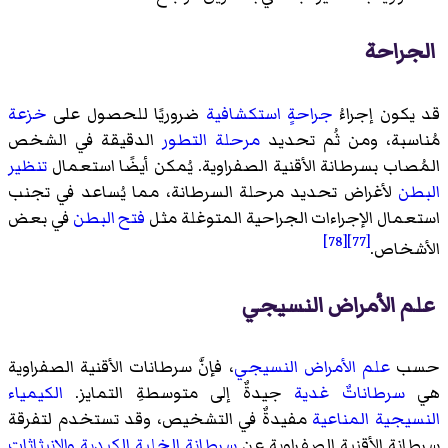
الجراحة
قد يكون إجراءُ
جراحةٍ استكشافية
ضروريًا للحصول على
خزعة
مُناسبة، ومن ثُم تحديد
مرحلة التطور
الدقيقة في الشخص
المُصاب بسرطانة الأقنية الصفراوية. يُمكن أيضًا استعمال
تنظير
البطن
لأغراض تحديد مرحلة السرطانة، مما يُساعد في تجنب
استعمال الإجراءات الجراحية المتوغلة مثل
فتح البطن
في بعض
[78]
[77]
الأشخاص.
علم الأمراض النسيجي
حسب
علم الأمراض النسيجي
، فإنَّ سرطانات الأقنية الصفراوية
هي
سرطاناتٌ غدية
جيدةٌ إلى متوسطةِ التمايز.
الكيمياء
النسيجية المناعية
مفيدةٌ في التشخيص، وقد تستخدم لتفرقة
سرطانة الأقنية الصفراوية عن
سرطانة الخلية الكبدية
والانبثاثات