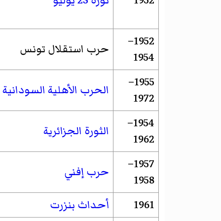
1952
ثورة 23 يوليو
1952–
حرب استقلال تونس
1954
1955–
الحرب الأهلية السودانية ا
1972
1954–
الثورة الجزائرية
1962
1957–
حرب إفني
1958
1961
أحداث بنزرت