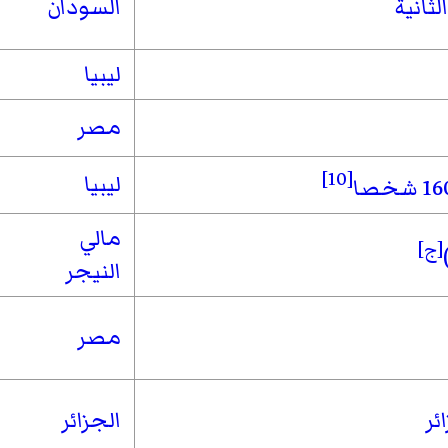
لثانية
السودان
ليبيا
مصر
[10]
ليبيا
مالي
[ج]
النيجر
مصر
ئر
الجزائر