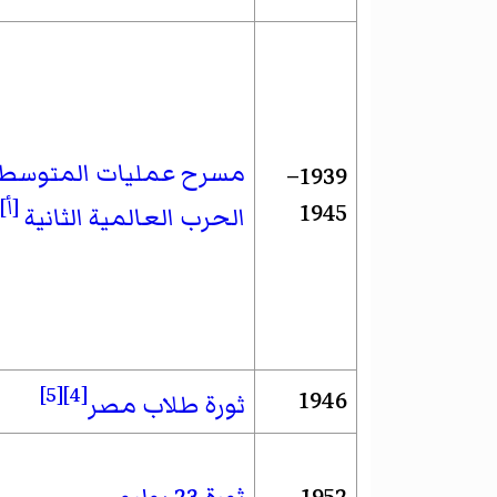
مسرح عمليات المتوسط وا
1939–
[أ]
1945
الحرب العالمية الثانية
[5]
[4]
1946
ثورة طلاب مصر