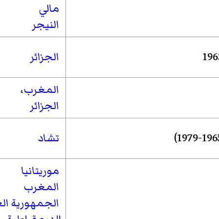
مالي
النيجر
الجزائر
المغرب
،
الجزائر
تشاد
موريتانيا
المغرب
الجمهورية الع