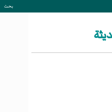
بحث
ديثة