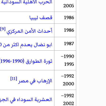
الحرب الأهلية السودانية ا
2005
1986
قصف ليبيا
[9]
1986
أحداث الأمن المركزي
1987
ابو نضال يعدم اكثر من 160 شخصا
1990–
ثورة الطوارق (1990-1996)
1995
1992–
[11]
الإرهاب في مصر
2000
1992–
العشرية السوداء في الجزا
2002