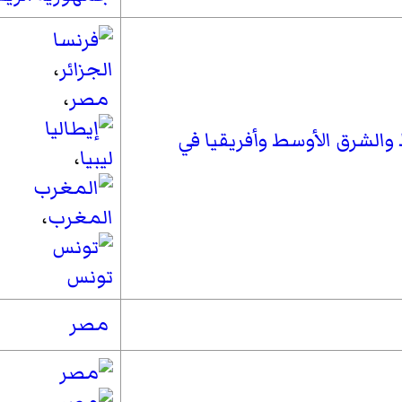
الجزائر
،
مصر
،
لشرق الأوسط وأفريقيا في
ليبيا
،
المغرب
،
تونس
مصر