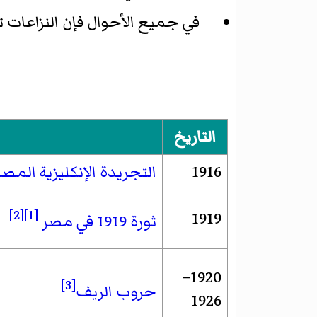
في جميع الأحوال فإن النزاعات ت
التاريخ
1916
التجريدة الإنكليزية المصر
[2]
[1]
1919
ثورة 1919 في مصر
1920–
[3]
حروب الريف
1926