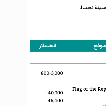
مبينة تحت).
موقع
الخسائر
800-3,000
40,000–
46,400
ف