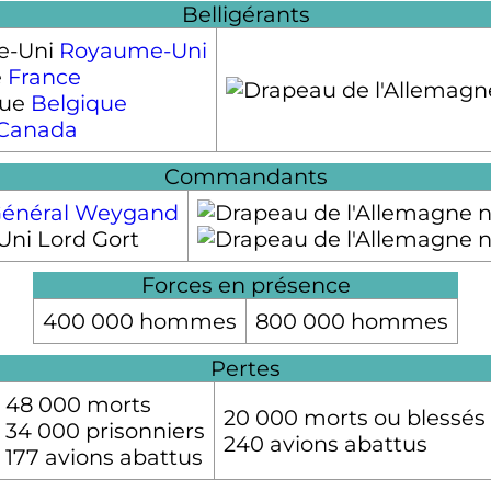
Belligérants
Royaume-Uni
France
Belgique
Canada
Commandants
énéral Weygand
Lord Gort
Forces en présence
400 000 hommes
800 000 hommes
Pertes
48 000 morts
20 000 morts ou blessés
34 000 prisonniers
240 avions abattus
177 avions abattus