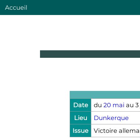
Accueil
Date
du
20 mai
au
3
Lieu
Dunkerque
Issue
Victoire allem