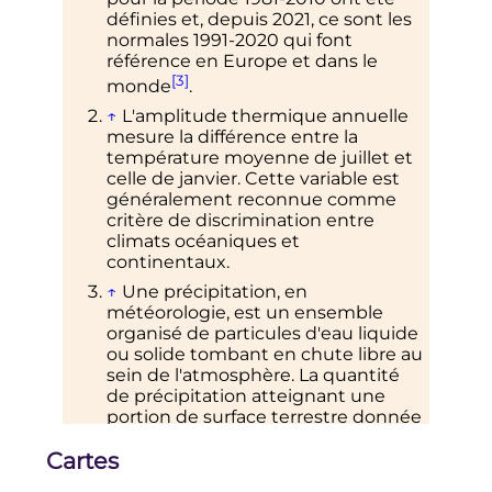
définies et, depuis 2021, ce sont les
normales 1991-2020 qui font
référence en Europe et dans le
[3]
monde
.
↑
L'amplitude thermique annuelle
mesure la différence entre la
température moyenne de juillet et
celle de janvier. Cette variable est
généralement reconnue comme
critère de discrimination entre
climats océaniques et
continentaux.
↑
Une précipitation, en
météorologie, est un ensemble
organisé de particules d'eau liquide
ou solide tombant en chute libre au
sein de l'atmosphère. La quantité
de précipitation atteignant une
portion de surface terrestre donnée
en un intervalle de temps donné
Cartes
est évaluée par la hauteur de
précipitation, que mesurent les