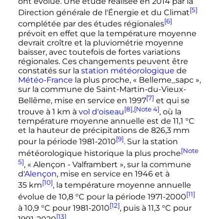
ont évolué. Une étude réalisée en 2014 par la
[5]
Direction générale de l'Énergie et du Climat
[6]
complétée par des études régionales
prévoit en effet que la température moyenne
devrait croître et la pluviométrie moyenne
baisser, avec toutefois de fortes variations
régionales. Ces changements peuvent être
constatés sur la
station météorologique
de
Météo-France
la plus proche, «
Belleme_sapc
»,
sur la commune de Saint-Martin-du-Vieux-
[7]
Bellême, mise en service en 1997
et qui se
[8]
,
[Note 4]
trouve à
1
km
à
vol d'oiseau
, où la
température moyenne annuelle est de
11,1
°C
et la hauteur de précipitations de
826,3
mm
[9]
pour la période 1981-2010
. Sur la station
[Note
météorologique historique la plus proche
5]
, «
Alençon - Valframbert
», sur la commune
d'
Alençon
, mise en service en 1946 et à
[10]
35
km
, la température moyenne annuelle
[11]
évolue de
10,8
°C
pour la période 1971-2000
[12]
à
10,9
°C
pour 1981-2010
, puis à
11,3
°C
pour
[13]