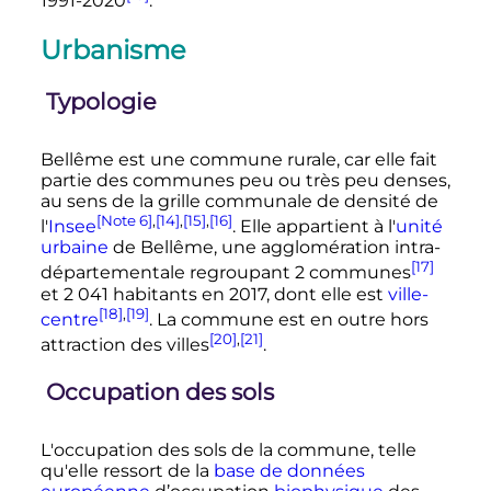
1991-2020
.
Urbanisme
Typologie
Bellême est une commune rurale, car elle fait
partie des communes peu ou très peu denses,
au sens de la grille communale de densité de
[Note 6]
,
[14]
,
[15]
,
[16]
l'
Insee
. Elle appartient à l'
unité
urbaine
de Bellême, une agglomération intra-
[17]
départementale regroupant
2 communes
et
2 041 habitants
en 2017, dont elle est
ville-
[18]
,
[19]
centre
. La commune est en outre hors
[20]
,
[21]
attraction des villes
.
Occupation des sols
L'occupation des sols de la commune, telle
qu'elle ressort de la
base de données