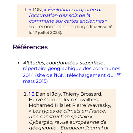
[4]
pluviomètres
.
↑
IGN,
«
Évolution comparée de
↑
La distance est calculée à vol
l'occupation des sols de la
d'oiseau entre la station
commune sur cartes anciennes
»
,
météorologique proprement dite
sur
remonterletemps.ign.fr
(consulté
et le chef-lieu de commune.
.
le
17 juillet 2023
)
↑
Par station météorologique
historique, il convient d'entendre la
Références
station météorologique qui a été
mise en service avant 1970 et qui
est la plus proche de la commune.
Altitudes, coordonnées, superficie
:
Les données s'étendent ainsi au
répertoire géographique des communes
minimum sur trois périodes de
er
2014 (site de l'IGN, téléchargement du
1
trente ans (1971-2000, 1981-2010 et
mars 2015)
1991-2020).
↑
Selon le zonage des communes
1
2
Daniel Joly, Thierry Brossard,
rurales et urbaines publié en
Hervé Cardot, Jean Cavailhes,
novembre 2020, en application de
Mohamed Hilal et Pierre Wavresky,
la nouvelle définition de la ruralité
«
Les types de climats en France,
validée le
14 novembre 2020
en
une construction spatiale
»,
comité interministériel des ruralités.
Cybergéo, revue européenne de
↑
Population municipale légale en
géographie - European Journal of
er
vigueur au 1
janvier
2023,
o