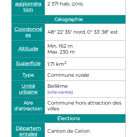
aggloméra
2 371
hab.
(2016)
tion
Géographie
Coordonné
48° 22′ 35″ nord, 0° 33′ 38″ est
es
Min. 162
m
Altitude
Max. 230
m
2
Superficie
1,71
km
Type
Commune rurale
Unité
Bellême
urbaine
(
ville-centre
)
Aire
Commune hors attraction des
d'attraction
villes
Élections
Départem
Canton de Ceton
entales