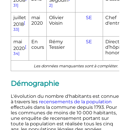
2008
Segouin
31]
2]
juillet
mai
Olivier
SE
Chef
[
2020
Voisin
d'entrepri
2018
33]
mai
En
Rémy
SE
Directeur
[
cours
Tessier
d’hôpital
2020
honoraire
34]
Les données manquantes sont à compléter.
Démographie
L'évolution du nombre d'habitants est connue
à travers les
recensements de la population
effectués dans la commune depuis 1793. Pour
les communes de moins de 10 000 habitants,
une enquête de recensement portant sur
toute la population est réalisée tous les cinq
ans, les populations légales des années