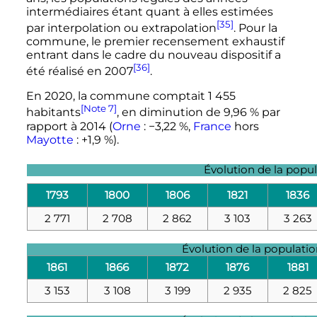
intermédiaires étant quant à elles estimées
[35]
par interpolation ou extrapolation
. Pour la
commune, le premier recensement exhaustif
entrant dans le cadre du nouveau dispositif a
[36]
été réalisé en 2007
.
En 2020, la commune comptait 1 455
[Note 7]
habitants
, en diminution de 9,96 % par
rapport à 2014 (
Orne
: −3,22 %,
France
hors
Mayotte
: +1,9 %).
Évolution de la popu
1793
1800
1806
1821
1836
2 771
2 708
2 862
3 103
3 263
Évolution de la populati
1861
1866
1872
1876
1881
3 153
3 108
3 199
2 935
2 825