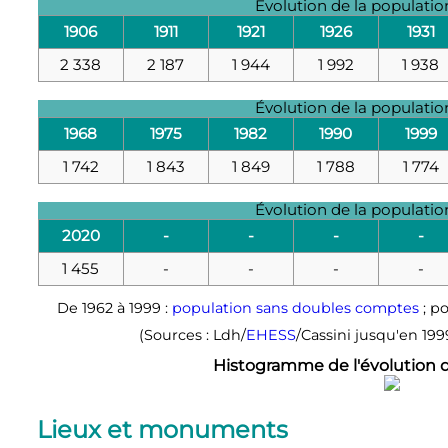
Évolution de la populati
1906
1911
1921
1926
1931
2 338
2 187
1 944
1 992
1 938
Évolution de la populati
1968
1975
1982
1990
1999
1 742
1 843
1 849
1 788
1 774
Évolution de la populati
2020
-
-
-
-
1 455
-
-
-
-
De 1962 à 1999 :
population sans doubles comptes
; po
(Sources : Ldh/
EHESS
/Cassini jusqu'en 199
Histogramme de l'évolution
Lieux et monuments