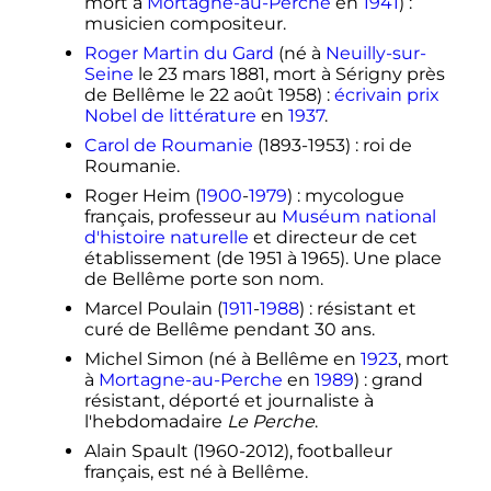
mort à
Mortagne-au-Perche
en
1941
)
:
musicien compositeur.
Roger Martin du Gard
(né à
Neuilly-sur-
Seine
le
23 mars 1881
, mort à Sérigny près
de Bellême le
22 août 1958
)
:
écrivain
prix
Nobel de littérature
en
1937
.
Carol de Roumanie
(1893-1953)
: roi de
Roumanie.
Roger Heim (
1900
-
1979
)
: mycologue
français, professeur au
Muséum national
d'histoire naturelle
et directeur de cet
établissement (de 1951 à 1965). Une place
de Bellême porte son nom.
Marcel Poulain (
1911
-
1988
)
: résistant et
curé de Bellême pendant 30 ans.
Michel Simon (né à Bellême en
1923
, mort
à
Mortagne-au-Perche
en
1989
)
: grand
résistant, déporté et journaliste à
l'hebdomadaire
Le Perche
.
Alain Spault (1960-2012), footballeur
français, est né à Bellême.