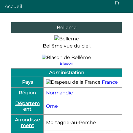
Fr
Accueil
Bellême
Bellême vue du ciel.
Blason
Administration
Pays
France
Région
Normandie
Départem
Orne
ent
Arrondisse
Mortagne-au-Perche
ment