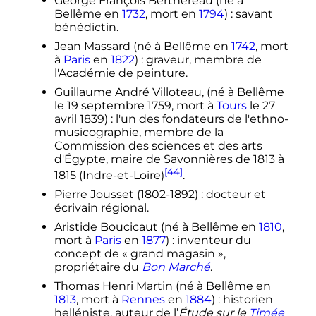
George François Berthereau (né à
Bellême en
1732
, mort en
1794
)
: savant
bénédictin.
Jean Massard (né à Bellême en
1742
, mort
à
Paris
en
1822
)
: graveur, membre de
l'Académie de peinture.
Guillaume André Villoteau, (né à Bellême
le
19 septembre 1759
, mort à
Tours
le
27
avril 1839
)
: l'un des fondateurs de l'ethno-
musicographie, membre de la
Commission des sciences et des arts
d'Égypte, maire de Savonnières de 1813 à
[44]
1815 (Indre-et-Loire)
.
Pierre Jousset (1802-1892)
: docteur et
écrivain régional.
Aristide Boucicaut (né à Bellême en
1810
,
mort à
Paris
en
1877
)
: inventeur du
concept de «
grand magasin
»,
propriétaire du
Bon Marché
.
Thomas Henri Martin (né à Bellême en
1813
, mort à
Rennes
en
1884
)
: historien
helléniste, auteur de l’
Étude sur le
Timée