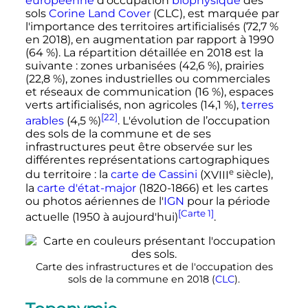
européenne
d’occupation
biophysique
des
sols
Corine Land Cover
(CLC), est marquée par
l'importance des territoires artificialisés (72,7
%
en 2018), en augmentation par rapport à 1990
(64
%). La répartition détaillée en 2018 est la
suivante
: zones urbanisées (42,6
%), prairies
(22,8
%), zones industrielles ou commerciales
et réseaux de communication (16
%), espaces
verts artificialisés, non agricoles (14,1
%),
terres
[22]
arables
(4,5
%)
. L'évolution de l’occupation
des sols de la commune et de ses
infrastructures peut être observée sur les
différentes représentations cartographiques
e
du territoire
: la
carte de Cassini
(
XVIII
siècle
),
la
carte d'état-major
(1820-1866) et les cartes
ou photos aériennes de l'
IGN
pour la période
[Carte 1]
actuelle (1950 à aujourd'hui)
.
Carte des infrastructures et de l'occupation des
sols de la commune en 2018 (
CLC
).