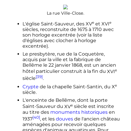
La rue Ville-Close.
e
e
L'église Saint-Sauveur, des
XV
et
XVI
siècles, reconstruite de 1675 à 1710 avec
son horloge excentrée (voir la liste
d'églises avec clocher à horloge
excentrée).
Le presbytère, rue de la Coquetère,
acquis par la ville et la fabrique de
Bellême le
22 janvier 1868
, est un ancien
e
hôtel particulier construit à la fin du
XVI
[39]
siècle
.
e
Crypte
de la chapelle Saint-Santin, du
X
siècle
.
L'enceinte de Bellême, dont la porte
e
Saint-Sauveur du
XV
siècle
est inscrite
au titre des
monuments historiques
en
[40]
1937
, et les
douves
de l'ancien château
aménagées pour recevoir quelques
espèces d'animaux aquatiques. Pour