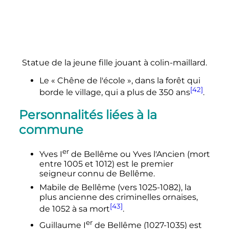
Statue de la jeune fille jouant à colin-maillard.
Le «
Chêne de l'école
», dans la forêt qui
[42]
borde le village, qui a plus de
350 ans
.
Personnalités liées à la
commune
er
Yves
I
de Bellême
ou Yves l'Ancien (mort
entre 1005 et 1012) est le premier
seigneur connu de Bellême.
Mabile de Bellême (vers 1025-1082), la
plus ancienne des criminelles ornaises,
[43]
de 1052 à sa mort
.
er
Guillaume
I
de Bellême
(1027-1035) est