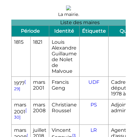
La mairie.
Liste des maires
Période
Identité
Étiquette
Qualit
1815
1821
Louis
Alexandre
Guillaume
de Nolet
de
Malvoue
[
mars
Francis
UDF
Cadre,
1977
2001
Geng
député de
29]
1978 à 199
mars
mars
Christiane
PS
Adjointe
[
2008
Roussel
administra
2001
30]
mars
juillet
Vincent
LR
Agent gén
[
2018
[3
d'assuran