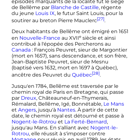
épisodes marquants de la localité fut le siège
de Bellême par
Blanche de Castille
, régente
du jeune
Louis
IX
, le futur Saint Louis, pour la
[27]
soutirer au breton Pierre Mauclerc
.
Deux habitants de Bellême ont émigré en 1651
e
en
Nouvelle-France
au
XVII
siècle
et ainsi
contribué à l'épopée des Percherons au
Canada
: François Peuvret, sieur de Margontier
(mort en 1657), sans descendance, et son frère,
Jean-Baptiste Peuvret, sieur de Mesnu
(baptisé vers 1632, mort en 1697 à Québec),
[28]
ancêtre des Peuvret du
Québec
.
Jusqu'en 1784, Bellême est traversée par le
chemin royal de Paris en Bretagne, qui passe
par
Dreux
, Châteauneuf-en-Thymerais,
Rémalard, Bellême, Igé, Bonnétable,
Le Mans
et
Angers
, jusqu'à
Nantes
. À partir de cette
date, le chemin royal est détourné et passe à
Nogent-le-Rotrou
et
La Ferté-Bernard
,
jusqu'au Mans. En s'alliant avec
Nogent-le-
Rotrou
, elle réussit à s'imposer contre
Mortagne
pour réunir, en
avril 1789
, les états