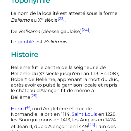
Toponymie
Le nom de la localité est attesté sous la forme
[23]
e
Belismo
au
X
siècle
.
[24]
De
Belisama
(déesse gauloise)
.
Le
gentilé
est
Bellêmois
.
Histoire
Bellême fut le centre de la seigneurie de
e
Bellême du
X
siècle
jusqu'en l'an 1113
. En 1087,
Robert de Bellême, apprenant la mort du duc,
après avoir expulsé la garnison locale et repris
le château d'Alençon fit de même à
[25]
Bellême
.
er
Henri
I
, roi d'Angleterre et duc de
Normandie, la prit en 1114,
Saint Louis
en 1228,
les Bourguignons en 1413, les Anglais en 1424
[26]
et
Jean
II
, duc d'Alençon, en 1449
L'un des