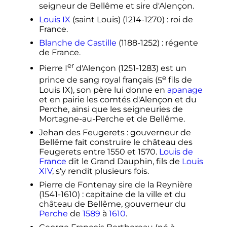
seigneur de Bellême et sire d'Alençon.
Louis
IX
(saint Louis) (1214-1270)
: roi de
France.
Blanche de Castille
(1188-1252)
: régente
de France.
er
Pierre
I
d'Alençon
(1251-1283) est un
e
prince de sang royal français (
5
fils
de
Louis
IX
), son père lui donne en
apanage
et en pairie les comtés d'Alençon et du
Perche, ainsi que les seigneuries de
Mortagne-au-Perche et de Bellême.
Jehan des Feugerets
: gouverneur de
Bellême fait construire le château des
Feugerets entre 1550 et 1570.
Louis de
France
dit le Grand Dauphin, fils de
Louis
XIV
, s'y rendit plusieurs fois.
Pierre de Fontenay sire de la Reynière
(1541-1610)
: capitaine de la ville et du
château de Bellême, gouverneur du
Perche
de
1589
à
1610
.