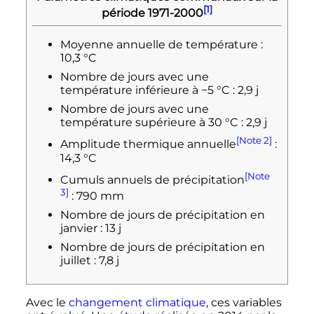
[1]
période 1971-2000
Moyenne annuelle de température
:
10,3
°C
Nombre de jours avec une
température inférieure à
−5
°C
: 2,9 j
Nombre de jours avec une
température supérieure à
30
°C
: 2,9 j
[Note 2]
Amplitude thermique annuelle
:
14,3
°C
[Note
Cumuls annuels de précipitation
3]
:
790
mm
Nombre de jours de précipitation en
janvier
: 13 j
Nombre de jours de précipitation en
juillet
: 7,8 j
Avec le
changement climatique
, ces variables