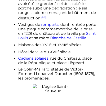
avoir été le grenier à sel de la cité, le
porche subit une dégradation
: le sel
ronge la pierre, menaçant le bâtiment de
[41]
destruction
.
Vestiges de
remparts
, dont l'entrée porte
une plaque commémorative de la prise
en 1229 du château et de la ville par
Saint
Louis
et sa mère
Blanche de Castille
.
e
e
Maisons des
XVII
et
XVIII
siècles
.
e
Hôtel de ville du
XVII
siècle
.
Cadrans solaires
, rue du Château, place
de la République et place Liègeard.
Le Colin-Maillard, statue de Victor-
Edmond Leharivel-Durocher (1806-1878),
les promenades.