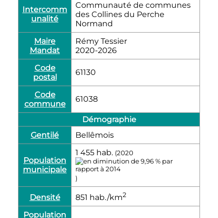
Communauté de communes
Intercomm
des Collines du Perche
unalité
Normand
Maire
Rémy Tessier
Mandat
2020-2026
Code
61130
postal
Code
61038
commune
Démographie
Gentilé
Bellêmois
1 455
hab.
(2020
Population
municipale
)
2
Densité
851
hab./km
Population