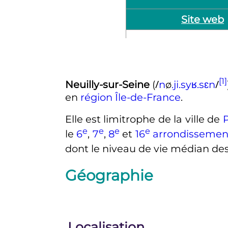
Site web
[1]
/
/
Neuilly-sur-Seine
(
n
ø
.
j
i
.
s
y
ʁ
.
s
ɛ
n
en
région
Île-de-France
.
Elle est limitrophe de la ville de
P
e
e
e
e
le
6
,
7
,
8
et
16
arrondissemen
dont le niveau de vie médian des 
Géographie
Localisation