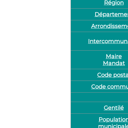
Région
Départeme
Arrondissem
Intercommuna
Maire
Mandat
Code posta
Code comm
Gentilé
Populatio
municipal