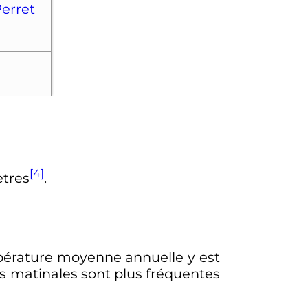
Perret
[4]
tres
.
mpérature moyenne annuelle y est
ées matinales sont plus fréquentes