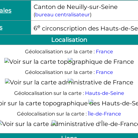
Canton de Neuilly-sur-Seine
ales
(
bureau centralisateur
)
e
s
6
circonscription des Hauts-de-Se
Localisation
Géolocalisation sur la carte :
France
Neuilly-sur-Seine
Géolocalisation sur la carte :
France
Neuilly-sur-Seine
Géolocalisation sur la carte :
Hauts-de-Seine
Neuilly-sur-Sei
Géolocalisation sur la carte :
Île-de-France
Neuilly-sur-Seine