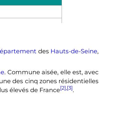
épartement
des
Hauts-de-Seine
,
ne
. Commune aisée, elle est, avec
e des cinq zones résidentielles
[2]
,
[3]
plus élevés de France
.