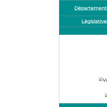
Département
Législative