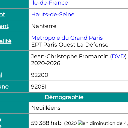
Île-de-France
nt
Hauts-de-Seine
ent
Nanterre
Métropole du Grand Paris
lité
EPT Paris Ouest La Défense
Jean-Christophe Fromantin (
DVD
)
2020-2026
l
92200
une
92051
Démographie
Neuilléens
n
59 388
hab.
(2020
e