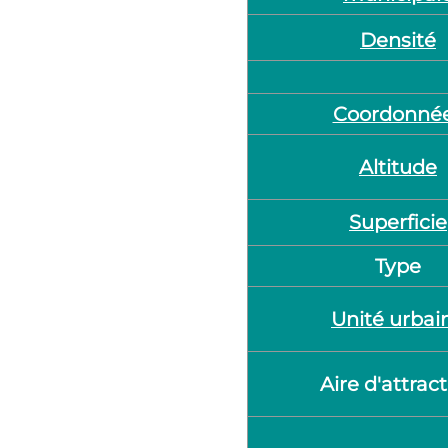
Densité
Coordonné
Altitude
Superficie
Type
Unité urbai
Aire d'attrac