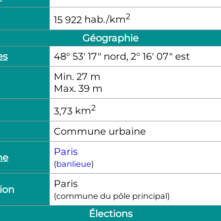
2
15 922
hab./km
Géographie
es
48° 53′ 17″ nord, 2° 16′ 07″ est
Min. 27
m
Max. 39
m
2
3,73
km
Commune urbaine
Paris
ne
(
banlieue
)
Paris
tion
(commune du pôle principal)
Élections