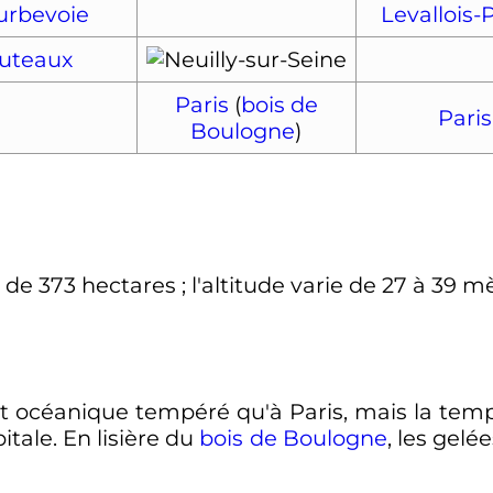
urbevoie
Levallois-
uteaux
Paris
(
bois de
Paris
Boulogne
)
t de
373
hectares
; l'altitude varie de
27
à
39
mè
at océanique tempéré qu'à Paris, mais la te
itale. En lisière du
bois de Boulogne
, les gel