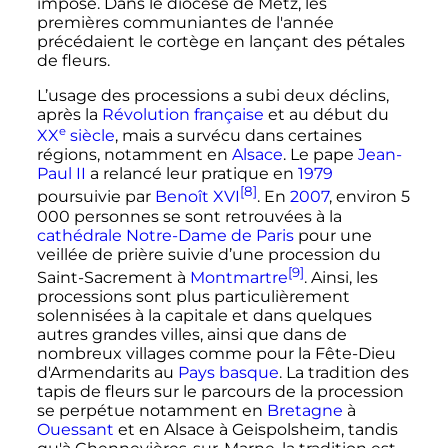
imposé. Dans le diocèse de Metz, les
premières communiantes de l'année
précédaient le cortège en lançant des pétales
de fleurs.
L’usage des processions a subi deux déclins,
après la
Révolution française
et au début du
e
XX
siècle
, mais a survécu dans certaines
régions, notamment en
Alsace
. Le pape
Jean-
Paul II
a relancé leur pratique en
1979
[8]
poursuivie par
Benoît XVI
. En
2007
, environ 5
000 personnes se sont retrouvées à la
cathédrale Notre-Dame de Paris
pour une
veillée de prière suivie d’une procession du
[9]
Saint-Sacrement à
Montmartre
. Ainsi, les
processions sont plus particulièrement
solennisées à la capitale et dans quelques
autres grandes villes, ainsi que dans de
nombreux villages comme pour la Fête-Dieu
d'Armendarits au
Pays basque
. La tradition des
tapis de fleurs sur le parcours de la procession
se perpétue notamment en
Bretagne
à
Ouessant
et en Alsace à Geispolsheim, tandis