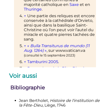
majorité catholique en
Saxe
et en
Thuringe
.
↑
Une partie des reliques est encore
conservée à la cathédrale d'Orvieto,
ainsi que dans la basilique Saint-
Christine où l’on peut voir l’autel du
miracle et quatre pierres tachées de
sang.
↑
«
Bulla Transiturus de mundo (11
Aug. 1264)
»
, sur
www.vatican.va
(consulté le
15 septembre 2023
)
↑
Tamburini 2005
.
↑
Processions de la Fête-Dieu à
Angers
Voir aussi
↑
Homélie du Pape Benoît XVI le
Jeudi 7 juin 2007
Bibliographie
↑
Renouveau de la procession du
Saint-Sacrement
Jean Bertholet,
Histoire de l'institution de
↑
«
Fête-Dieu Fribourg
»
, sur
la Fête-Dieu
, Liège, 1746
www.fete-dieu.ch
(consulté le
15 février