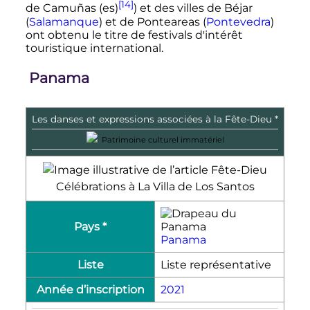
[14]
de Camuñas
(es)
) et des villes de Béjar
(
Salamanque
) et de Ponteareas (
Pontevedra
)
ont obtenu le titre de festivals d'intérêt
touristique international.
Panama
Les danses et expressions associées à la Fête-Dieu *
Patrimoine culturel immatériel
Célébrations à La Villa de Los Santos
Pays *
Panama
Liste
Liste représentative
Année d’inscription
2021