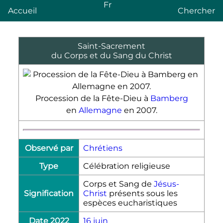
Fr
Accueil
Chercher
Saint-Sacrement
du Corps et du Sang du Christ
Procession de la Fête-Dieu à
Bamberg
en
Allemagne
en 2007.
Observé par
Chrétiens
Type
Célébration religieuse
Corps et Sang de
Jésus-
Signification
Christ
présents sous les
espèces eucharistiques
Date 2022
16 juin