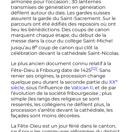
armoriée pour l’occasion
; 30 lanternes
transmises de génération en génération
défilent autour du dais. Les gardes suisses
assurent la garde du Saint-Sacrement. Sur le
parcours ont été édifiés des reposoirs où ont
lieu les bénédictions. Des coups de canon
marquent chaque étape, du début de la
messe dans la cour du collège Saint-Michel
e
jusqu’au
8
coup de canon qui clôt la
célébration devant la cathédrale Saint-Nicolas.
Le plus ancien document connu relatif à la
[12]
Fête-Dieu à Fribourg date de 1425
. Sans
renier ses origines, la procession change
e
quelque peu durant la seconde partie du
XX
siècle
, sous l’influence de
Vatican II
, et de par
l’évolution de la société fribourgeoise
; plus
simple (les rangs des religieux se sont
resserrés, les collégiens ne défilent plus, la
procession s’arrête devant la cathédrale, les
façades sont moins décorées.
La Fête-Dieu est un jour férié dans le canton,
sauf pour les communes réformées du district