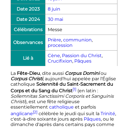
Date 2023
8 juin
Date 2024
30 mai
Célébrations
Messe
Prière
,
communion
,
Observances
procession
Cène
,
Passion du Christ
,
Lié à
Crucifixion
,
Pâques
La
Fête-Dieu
, dite aussi
Corpus Domini
ou
Corpus Christi
, aujourd'hui appelée par l'Église
catholique
Solennité du Saint-Sacrement du
[1]
Corps et du Sang du Christ
(en latin
:
Sollemnitas Sanctissimi Corporis et Sanguinis
Christi
), est une fête religieuse
essentiellement
catholique
et parfois
[2]
anglicane
célébrée le jeudi qui suit la
Trinité
,
c'est-à-dire soixante jours après
Pâques
, ou le
dimanche d'après dans certains pays comme