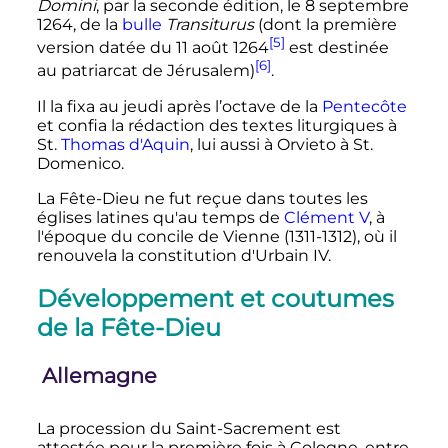
Domini
, par la seconde édition, le
8 septembre
1264
, de la
bulle
Transiturus
(dont la première
[5]
version datée du
11 août 1264
est destinée
[6]
au patriarcat de Jérusalem)
.
Il la fixa au jeudi après l’octave de la
Pentecôte
et confia la rédaction des textes liturgiques à
St.
Thomas d'Aquin
, lui aussi à Orvieto à St.
Domenico.
La Fête-Dieu ne fut reçue dans toutes les
églises latines qu'au temps de
Clément V
, à
l'époque du concile de Vienne (1311-1312), où il
renouvela la constitution d'Urbain IV.
Développement et coutumes
de la Fête-Dieu
Allemagne
La procession du Saint-Sacrement est
attestée pour la première fois à Cologne, entre