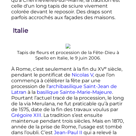
qu'à Chennevières-sur-Marne, la tradition est
celle d'un long tapis de sciure vivement
colorée devant le reposoir. Des draps sont
parfois accrochés aux façades des maisons.
Italie
Tapis de fleurs et procession de la Fête-Dieu à
Spello en Italie, le
9 juin 2006
.
e
À Rome, c’est seulement à la fin du
XV
siècle
,
pendant le pontificat de
Nicolas V
, que l’on
commença à célébrer la fête par une
procession de l'
archibasilique Saint-Jean de
Latran
à la
basilique Sainte-Marie-Majeure
.
Pourtant l’actuel tracé de la procession, le long
de la via Merulana, ne fut praticable qu’à partir
de 1575, date de la fin des travaux voulus par
Grégoire XIII
. La tradition s’est ensuite
maintenue pendant trois siècles. Mais en 1870,
année de la prise de Rome, l’usage est tombé
dans l’oubli. C’est
Jean-Paul II
qui a relevé la