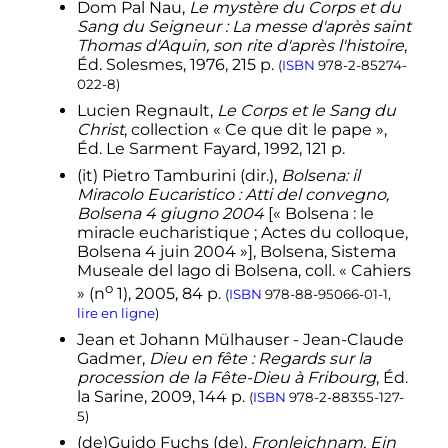
Dom Pal Nau,
Le mystère du Corps et du
2016
)
Sang du Seigneur
: La messe d'après saint
↑
Jean-Pierre
Dorand
,
La ville de
Thomas d'Aquin, son rite d'après l'histoire
,
Fribourg de 1798 à 1814
, Fribourg,
Éd. Solesmes, 1976, 215 p.
(
ISBN
978-2-85274-
Academic Press,
2006
,
p.
78
.
022-8
)
↑
Claude
Macherel
et Jean
Lucien Regnault,
Le Corps et le Sang du
Steinauer
, «
L’Etat de Ciel
»,
Pro
Christ
, collection «
Ce que dit le pape
»,
o
Fribourg
,
n
80,
1989
,
p.
284
.
Éd. Le Sarment Fayard, 1992, 121 p.
↑
Delphine
Francey
, «
Le Vully au
(it)
Pietro Tamburini (
dir.
),
Bolsena: il
travail à la Fête-Dieu
»,
La Liberté
,
8
Miracolo Eucaristico : Atti del convegno,
juin 2012
,
p.
17
.
Bolsena 4 giugno 2004
[« Bolsena : le
miracle eucharistique ; Actes du colloque,
↑
Antoinette
Molinié
, «
Rite
Bolsena 4 juin 2004 »], Bolsena, Sistema
espagnol en clef de juif
»,
Terrain.
Museale del lago di Bolsena,
coll.
« Cahiers
Anthropologie & sciences
o
o
er
» (
n
1),
2005
, 84
p.
humaines
,
n
27,
1
septembre
(
ISBN
978-88-95066-01-1
,
1996
,
p.
131–146
lire en ligne
)
(
ISSN
0760-5668
,
DOI
10.4000/terrain.3401
,
lire en ligne
,
Jean et Johann Mülhauser - Jean-Claude
consulté le
6 juin 2019
)
Gadmer,
Dieu en fête
: Regards sur la
procession de la Fête-Dieu à Fribourg
, Éd.
1
2
«
Découvrez les nouveaux
la Sarine, 2009, 144 p.
éléments inscrits sur les listes de la
(
ISBN
978-2-88355-127-
Convention 2003...
»
, sur
UNESCO -
5
)
Patrimoine culturel immatériel
,
17
(de)
Guido Fuchs
(de)
,
Fronleichnam. Ein