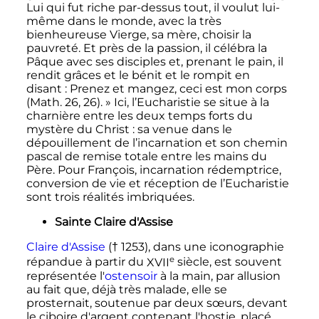
Lui qui fut riche par-dessus tout, il voulut lui-
même dans le monde, avec la très
bienheureuse Vierge, sa mère, choisir la
pauvreté. Et près de la passion, il célébra la
Pâque avec ses disciples et, prenant le pain, il
rendit grâces et le bénit et le rompit en
disant
: Prenez et mangez, ceci est mon corps
(Math. 26, 26).
» Ici, l’Eucharistie se situe à la
charnière entre les deux temps forts du
mystère du Christ
: sa venue dans le
dépouillement de l’incarnation et son chemin
pascal de remise totale entre les mains du
Père. Pour François, incarnation rédemptrice,
conversion de vie et réception de l’Eucharistie
sont trois réalités imbriquées.
Sainte Claire d'Assise
Claire d'Assise
(† 1253), dans une iconographie
e
répandue à partir du
XVII
siècle
, est souvent
représentée l'
ostensoir
à la main, par allusion
au fait que, déjà très malade, elle se
prosternait, soutenue par deux sœurs, devant
le ciboire d'argent contenant l'hostie, placé