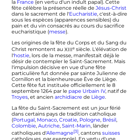
la
France
(en vertu d'un indult papal). Cette
fête célèbre la présence réelle de
Jésus-Christ
dans le sacrement de l'
Eucharistie
, c'est-à-dire
sous les espèces (apparences sensibles) du
pain et du vin consacrés au cours du sacrifice
eucharistique (
messe
).
Les origines de la fête du Corps et du Sang du
e
Christ remontent au
XIII
siècle
. L'élévation de
l'
hostie
, lors de la messe, manifestait déjà le
désir de contempler le Saint-Sacrement. Mais
l'impulsion décisive en vue d'une fête
particulière fut donnée par sainte Julienne de
Cornillon et la bienheureuse Ève de Liège.
Cette fête fut instituée officiellement le
8
septembre 1264
par le
pape
Urbain IV
, natif de
Troyes
, et ancien
archidiacre
de
Liège
.
La fête du Saint-Sacrement est un jour férié
dans certains pays de tradition catholique
(
Portugal
,
Monaco
,
Croatie
,
Pologne
,
Brésil
,
Colombie
,
Autriche
,
Saint-Marin
, länder
[3]
catholiques d'
Allemagne
, cantons
suisses
catholiques, par exemple). En vertu d'une