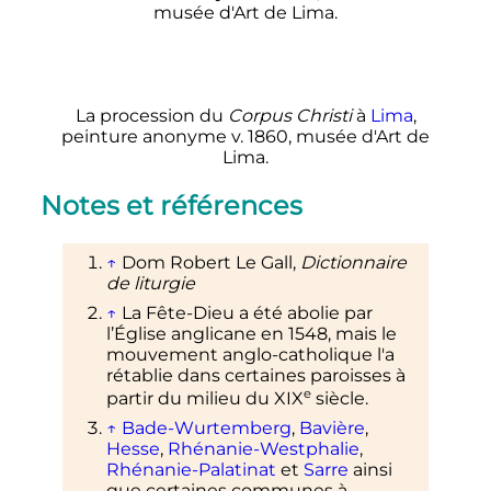
La procession du
Corpus Christi
à
Lima
,
peinture anonyme v. 1860, musée d'Art de
Lima.
Notes et références
↑
Dom Robert Le Gall,
Dictionnaire
de liturgie
↑
La Fête-Dieu a été abolie par
l’Église anglicane en 1548, mais le
mouvement anglo-catholique l'a
rétablie dans certaines paroisses à
e
partir du milieu du
XIX
siècle
.
↑
Bade-Wurtemberg
,
Bavière
,
Hesse
,
Rhénanie-Westphalie
,
Rhénanie-Palatinat
et
Sarre
ainsi
que certaines communes à