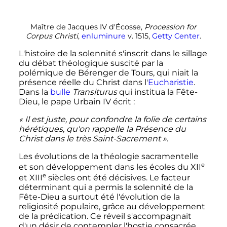
Maître de Jacques IV d'Écosse,
Procession for
Corpus Christi
,
enluminure
v. 1515,
Getty Center
.
L'histoire de la solennité s'inscrit dans le sillage
du débat théologique suscité par la
polémique de Bérenger de Tours, qui niait la
présence réelle du Christ dans l'
Eucharistie
.
Dans la
bulle
Transiturus
qui institua la Fête-
Dieu, le pape Urbain IV écrit
:
«
Il est juste, pour confondre la folie de certains
hérétiques, qu'on rappelle la Présence du
Christ dans le très Saint-Sacrement
»
.
Les évolutions de la théologie sacramentelle
e
et son développement dans les écoles du
XII
e
et
XIII
siècles
ont été décisives. Le facteur
déterminant qui a permis la solennité de la
Fête-Dieu a surtout été l'évolution de la
religiosité populaire, grâce au développement
de la prédication. Ce réveil s'accompagnait
d'un désir de contempler l'hostie consacrée