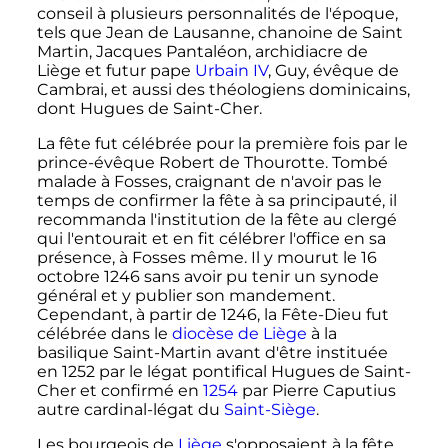
conseil à plusieurs personnalités de l'époque,
tels que Jean de Lausanne, chanoine de Saint
Martin, Jacques Pantaléon, archidiacre de
Liège et futur pape
Urbain IV
, Guy, évêque de
Cambrai, et aussi des théologiens dominicains,
dont Hugues de Saint-Cher.
La fête fut célébrée pour la première fois par le
prince-évêque Robert de Thourotte. Tombé
malade à Fosses, craignant de n'avoir pas le
temps de confirmer la fête à sa principauté, il
recommanda l'institution de la fête au clergé
qui l'entourait et en fit célébrer l'office en sa
présence, à Fosses même. Il y mourut le
16
octobre 1246
sans avoir pu tenir un synode
général et y publier son mandement.
Cependant, à partir de 1246, la Fête-Dieu fut
célébrée dans le
diocèse de Liège
à la
basilique Saint-Martin avant d'être instituée
en 1252 par le légat pontifical Hugues de Saint-
Cher et confirmé en
1254
par Pierre Caputius
autre cardinal-légat du
Saint-Siège
.
Les bourgeois de
Liège
s'opposaient à la fête