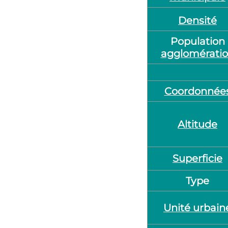
Densité
Population
agglomérati
Coordonnée
Altitude
Superficie
Type
Unité urbain