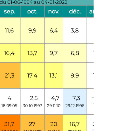
e du 01-06-1994 au 04-01-2022
sep.
oct.
nov.
déc.
année
11,6
9,9
6,4
3,8
8,5
16,4
13,7
9,7
6,8
12,5
21,3
17,4
13,1
9,9
16,5
4
−2,5
−4,7
−7,3
−10,9
1997
18.09.05
30.10.1997
29.11.10
29.12.1996
31,7
27
20
16,7
37,8