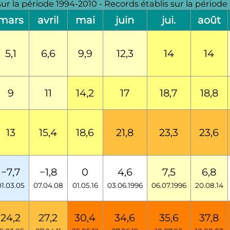
 sur la période 1994-2010 - Records établis sur la périod
mars
avril
mai
juin
jui.
août
5,1
6,6
9,9
12,3
14
14
9
11
14,2
17
18,7
18,8
13
15,4
18,6
21,8
23,3
23,6
−7,7
−1,8
0
4,6
7,5
6,8
01.03.05
07.04.08
01.05.16
03.06.1996
06.07.1996
20.08.14
24,2
27,2
30,4
34,6
35,6
37,8