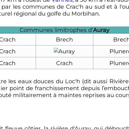
ée par les communes de Crac'h au sud et à l'o
aturel régional du golfe du Morbihan.
Communes limitrophes d’
Auray
Crach
Brech
Brec
Crach
Pluner
Crach
Crach
Pluner
ntre les eaux douces du Loc'h (dit aussi Rivièr
ier point de franchissement depuis l’embouch
puté militairement à maintes reprises au cours 
it fleuve côtier, la rivière d'Auray, qui débou