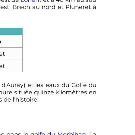
uest, Brech au nord et Pluneret à
h
et
et
e d'Auray) et les eaux du Golfe du
ure située quinze kilomètres en
de l'histoire.
che dans le
golfe du Morbihan
. La