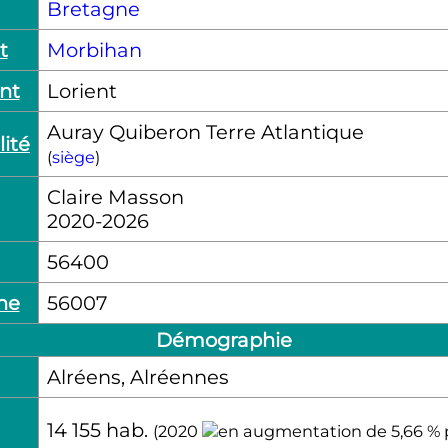
Bretagne
t
Morbihan
nt
Lorient
Auray Quiberon Terre Atlantique
ité
(
siège
)
Claire Masson
2020-2026
56400
ne
56007
Démographie
Alréens, Alréennes
14 155
hab.
(2020