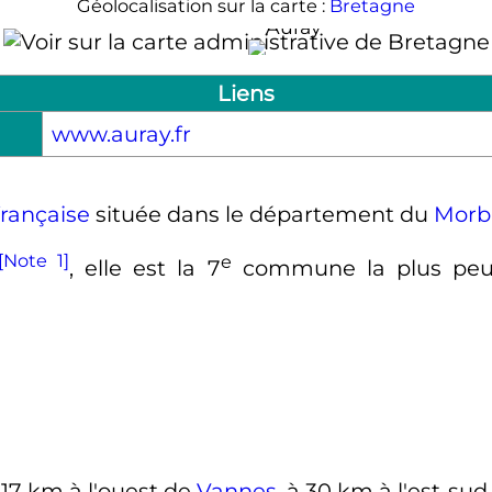
Géolocalisation sur la carte :
Bretagne
Auray
Liens
www.auray.fr
rançaise
située dans le département du
Morb
[Note 1]
e
, elle est la
7
commune
la plus pe
à
17
km
à l'ouest de
Vannes
, à
30
km
à l'est-sud