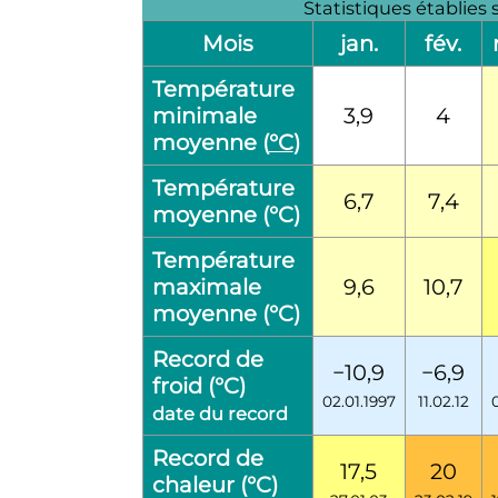
Statistiques établies
Mois
jan.
fév.
Température
minimale
3,9
4
moyenne (
°C
)
Température
6,7
7,4
moyenne (°C)
Température
maximale
9,6
10,7
moyenne (°C)
Record de
−10,9
−6,9
froid (°C)
02.01.1997
11.02.12
date du record
Record de
17,5
20
chaleur (°C)