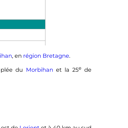
ihan
, en
région Bretagne
.
e
uplée du
Morbihan
et la
25
de
-est de
Lorient
et à
40
km
au sud