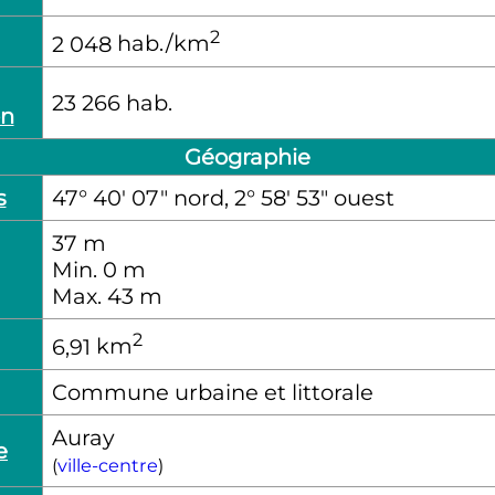
2
2 048
hab./km
23 266
hab.
on
Géographie
s
47° 40′ 07″ nord, 2° 58′ 53″ ouest
37
m
Min. 0
m
Max. 43
m
2
6,91
km
Commune urbaine et littorale
Auray
e
(
ville-centre
)