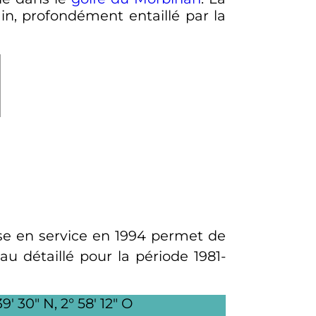
ain, profondément entaillé par la
se en service en 1994 permet de
eau détaillé pour la période 1981-
9′ 30″ N, 2° 58′ 12″ O