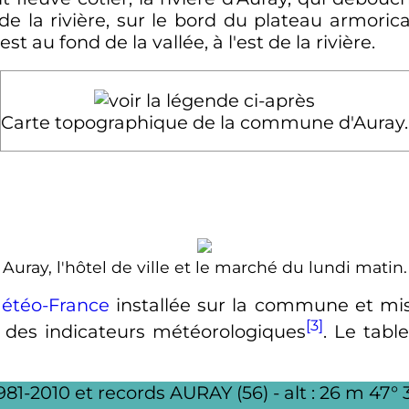
t de la rivière, sur le bord du plateau armoric
st au fond de la vallée, à l'est de la rivière.
Carte topographique de la commune d'Auray.
Auray, l'hôtel de ville et le marché du lundi matin.
étéo-France
installée sur la commune et mi
[3]
n des indicateurs météorologiques
. Le tabl
1981-2010 et records AURAY (56) -
alt
: 26
m
47° 3