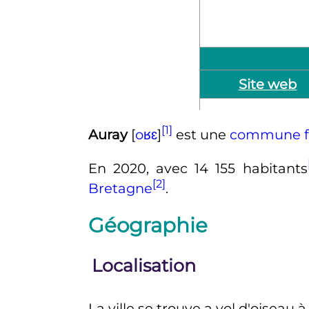
Site web
[1]
Auray
[
o
ʁ
ɛ
]
est une
commune f
En
2020
, avec
14 155 habitants
[2]
Bretagne
.
Géographie
Localisation
La ville se trouve a vol d'oiseau 