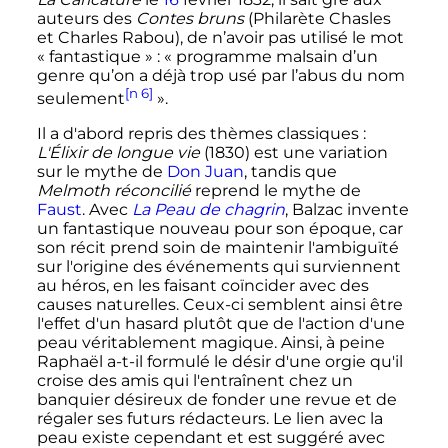
auteurs des
Contes bruns
(Philarète Chasles
et Charles Rabou), de n’avoir pas utilisé le mot
«
fantastique
»
:
« programme malsain d’un
genre qu’on a déjà trop usé par l’abus du nom
[n 6]
seulement
»
.
Il a d'abord repris des thèmes classiques
:
L'Élixir de longue vie
(1830) est une variation
sur le mythe de
Don Juan
, tandis que
Melmoth réconcilié
reprend le mythe de
Faust
. Avec
La Peau de chagrin
, Balzac invente
un fantastique nouveau pour son époque, car
son récit prend soin de maintenir l'ambiguïté
sur l'origine des événements qui surviennent
au héros, en les faisant coïncider avec des
causes naturelles. Ceux-ci semblent ainsi être
l'effet d'un hasard plutôt que de l'action d'une
peau véritablement magique. Ainsi, à peine
Raphaël a-t-il formulé le désir d'une orgie qu'il
croise des amis qui l'entraînent chez un
banquier désireux de fonder une revue et de
régaler ses futurs rédacteurs. Le lien avec la
peau existe cependant et est suggéré avec