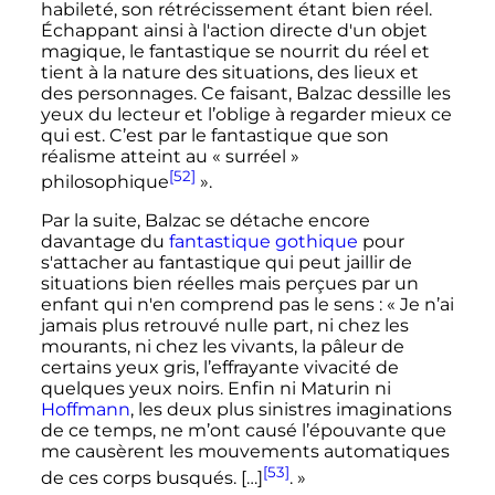
habileté, son rétrécissement étant bien réel.
Échappant ainsi à l'action directe d'un objet
magique, le fantastique se nourrit du réel et
tient à la nature des situations, des lieux et
des personnages. Ce faisant, Balzac dessille les
yeux du lecteur et l’oblige à regarder mieux ce
qui est. C’est par le fantastique que son
réalisme atteint au «
surréel
»
[52]
philosophique
».
Par la suite, Balzac se détache encore
davantage du
fantastique gothique
pour
s'attacher au fantastique qui peut jaillir de
situations bien réelles mais perçues par un
enfant qui n'en comprend pas le sens
:
« Je n’ai
jamais plus retrouvé nulle part, ni chez les
mourants, ni chez les vivants, la pâleur de
certains yeux gris, l’effrayante vivacité de
quelques yeux noirs. Enfin ni Maturin ni
Hoffmann
, les deux plus sinistres imaginations
de ce temps, ne m’ont causé l’épouvante que
me causèrent les mouvements automatiques
[53]
de ces corps busqués. […]
. »