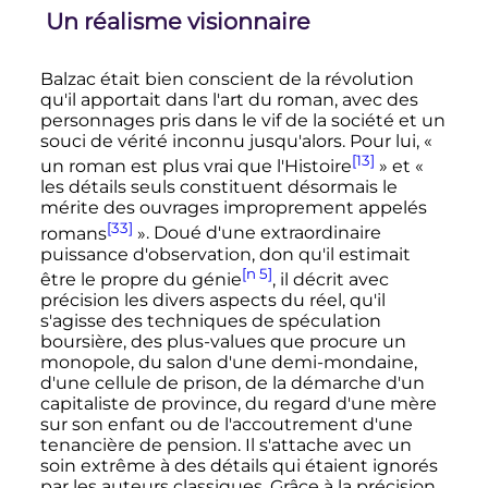
Un réalisme visionnaire
Balzac était bien conscient de la révolution
qu'il apportait dans l'art du roman, avec des
personnages pris dans le vif de la société et un
souci de vérité inconnu jusqu'alors. Pour lui,
«
[13]
un roman est plus vrai que l'Histoire
»
et
«
les détails seuls constituent désormais le
mérite des ouvrages improprement appelés
[33]
romans
»
. Doué d'une extraordinaire
puissance d'observation, don qu'il estimait
[n 5]
être le propre du génie
, il décrit avec
précision les divers aspects du réel, qu'il
s'agisse des techniques de spéculation
boursière, des plus-values que procure un
monopole, du salon d'une demi-mondaine,
d'une cellule de prison, de la démarche d'un
capitaliste de province, du regard d'une mère
sur son enfant ou de l'accoutrement d'une
tenancière de pension. Il s'attache avec un
soin extrême à des détails qui étaient ignorés
par les auteurs classiques. Grâce à la précision