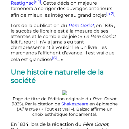
[n 1]
Rastignac
. Cette décision majeure
l'amènera à corriger des ouvrages antérieurs
[n 2]
afin de mieux les intégrer au grand projet
.
Lors de la publication du
Père Goriot
, en 1835 ,
le succès de librairie est à la mesure de ses
attentes et le comble de joie
:
«
Le Père Goriot
fait fureur ; il n'y a jamais eu tant
d'empressement à vouloir lire un livre ; les
marchands l'affichent d'avance. Il est vrai que
[6]
cela est grandiose
… »
Une histoire naturelle de la
société
Page de titre de l'édition originale du
Père Goriot
(1835). Par la citation de
Shakespeare
en épigraphe
(
All is true
/ «
Tout est vrai
»), Balzac affirme un
choix esthétique fondamental.
En 1834, lors de la rédaction du
Père Goriot
,