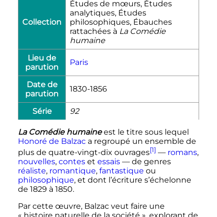
Études de mœurs, Études
analytiques, Études
Collection
philosophiques, Ébauches
rattachées à
La Comédie
humaine
Lieu de
Paris
parution
Date de
1830-1856
parution
Série
92
La Comédie humaine
est le titre sous lequel
Honoré de Balzac
a regroupé un ensemble de
[1]
plus de quatre-vingt-dix ouvrages
—
romans
,
nouvelles
,
contes
et
essais
—
de genres
réaliste
,
romantique
,
fantastique
ou
philosophique
, et dont l’écriture s’échelonne
de 1829 à 1850.
Par cette œuvre, Balzac veut faire une
«
histoire naturelle de la société
», explorant de