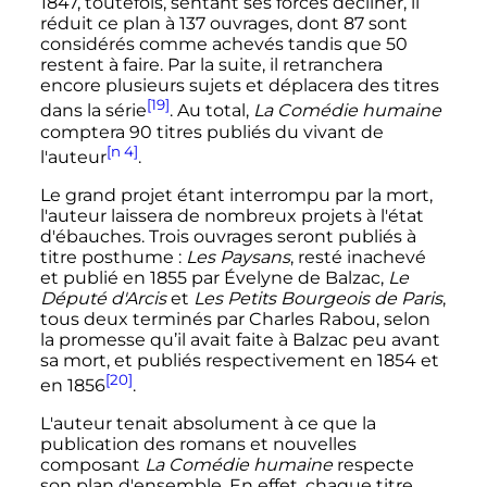
1847, toutefois, sentant ses forces décliner, il
réduit ce plan à
137 ouvrages
, dont 87 sont
considérés comme achevés tandis que 50
restent à faire. Par la suite, il retranchera
encore plusieurs sujets et déplacera des titres
[19]
dans la série
. Au total,
La Comédie humaine
comptera 90 titres publiés du vivant de
[n 4]
l'auteur
.
Le grand projet étant interrompu par la mort,
l'auteur laissera de nombreux projets à l'état
d'ébauches. Trois ouvrages seront publiés à
titre posthume
:
Les Paysans
, resté inachevé
et publié en 1855 par Évelyne de Balzac,
Le
Député d'Arcis
et
Les Petits Bourgeois de Paris
,
tous deux terminés par Charles Rabou, selon
la promesse qu’il avait faite à Balzac peu avant
sa mort, et publiés respectivement en 1854 et
[20]
en 1856
.
L'auteur tenait absolument à ce que la
publication des romans et nouvelles
composant
La Comédie humaine
respecte
son plan d'ensemble. En effet, chaque titre