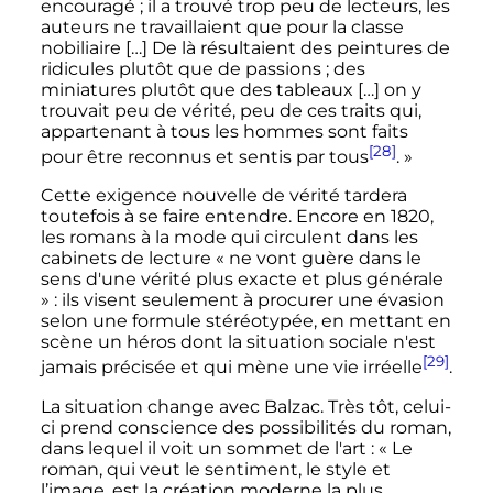
encouragé ; il a trouvé trop peu de lecteurs, les
auteurs ne travaillaient que pour la classe
nobiliaire […] De là résultaient des peintures de
ridicules plutôt que de passions ; des
miniatures plutôt que des tableaux […] on y
trouvait peu de vérité, peu de ces traits qui,
appartenant à tous les hommes sont faits
[28]
pour être reconnus et sentis par tous
. »
Cette exigence nouvelle de vérité tardera
toutefois à se faire entendre. Encore en 1820,
les romans à la mode qui circulent dans les
cabinets de lecture
« ne vont guère dans le
sens d'une vérité plus exacte et plus générale
»
: ils visent seulement à procurer une évasion
selon une formule stéréotypée, en mettant en
scène un héros dont la situation sociale n'est
[29]
jamais précisée et qui mène une vie irréelle
.
La situation change avec Balzac. Très tôt, celui-
ci prend conscience des possibilités du roman,
dans lequel il voit un sommet de l'art
:
« Le
roman, qui veut le sentiment, le style et
l’image, est la création moderne la plus