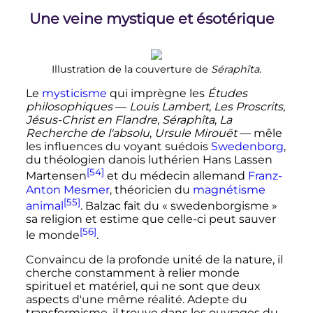
Une veine mystique et ésotérique
Illustration de la couverture de
Séraphîta
.
Le
mysticisme
qui imprègne les
Études
philosophiques
—
Louis Lambert
,
Les Proscrits
,
Jésus-Christ en Flandre
,
Séraphîta
,
La
Recherche de l'absolu
,
Ursule Mirouët
—
mêle
les influences du voyant suédois
Swedenborg
,
du théologien danois luthérien Hans Lassen
[54]
Martensen
et du médecin allemand
Franz-
Anton Mesmer
, théoricien du
magnétisme
[55]
animal
. Balzac fait du «
swedenborgisme
»
sa religion et estime que celle-ci peut sauver
[56]
le monde
.
Convaincu de la profonde unité de la nature, il
cherche constamment à relier monde
spirituel et matériel, qui ne sont que deux
aspects d'une même réalité. Adepte du
transformisme, il trouve dans les ouvrages du