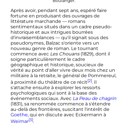
Boulanger.
Après avoir, pendant sept ans, espéré faire
fortune en produisant des ouvrages de
littérature marchande
—
romans
sentimentaux situés dans un cadre pseudo-
historique et aux intrigues bourrées
d'invraisemblances
—
qu'il signait sous des
pseudonymes, Balzac s'oriente vers un
nouveau genre de roman. Le tournant
commence avec
Les Chouans
(1829), dont il
soigne particulièrement le cadre
géographique et historique, soucieux de
vérité au point d'aller vivre deux mois chez un
militaire à la retraite, le général de Pommereul,
[2]
à proximité du théâtre de ce récit
. Il
s'attache ensuite à explorer les ressorts
psychologiques qui sont à la base des
événements sociaux. Avec
La Peau de chagrin
(1831), sa renommée commence à s'étendre
au-delà des frontières, suscitant l'intérêt de
Goethe
, qui en discute avec Eckermann à
[3]
Weimar
.