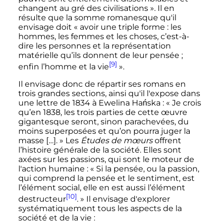
changent au gré des civilisations »
. Il en
résulte que la somme romanesque qu'il
envisage doit
« avoir une triple forme : les
hommes, les femmes et les choses, c’est-à-
dire les personnes et la représentation
matérielle qu’ils donnent de leur pensée ;
[9]
enfin l’homme et la vie
»
.
Il envisage donc de répartir ses romans en
trois grandes sections, ainsi qu'il l'expose dans
une lettre de 1834 à Ewelina Hańska
:
« Je crois
qu’en 1838, les trois parties de cette œuvre
gigantesque seront, sinon parachevées, du
moins superposées et qu’on pourra juger la
masse […]. »
Les
Études de mœurs
offrent
l’histoire générale de la société. Elles sont
axées sur les passions, qui sont le moteur de
l'action humaine
:
« Si la pensée, ou la passion,
qui comprend la pensée et le sentiment, est
l’élément social, elle en est aussi l’élément
[10]
destructeur
. »
Il envisage d'explorer
systématiquement tous les aspects de la
société et de la vie
: