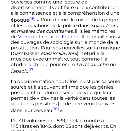
ouvrages comme une lecture de
divertissement, il veut faire une
« contribution
à la connaissance et à la compréhension d'une
[16]
époque
»
. Pour décrire le milieu de la pègre
et les opérations de la police dans
Splendeurs
et misères des courtisanes
, il lit les mémoires
de
Vidocq
et ceux de
Fouché
. Il dépouille aussi
des ouvrages de sociologie sur le monde de la
prostitution. Pour ses nouvelles sur la musique
(
Gambara
et
Massimilla Doni
), il étudie la
musique avec un maître, tout comme il a
étudié la chimie pour écrire
La Recherche de
[17]
l'absolu
.
La documentation, toutefois, n'est pas sa seule
source et il a souvent affirmé que les génies
possèdent un don de seconde vue qui leur
permet de
« deviner la vérité dans toutes les
situations possibles […] de faire venir l'univers
[18]
dans leur cerveau
»
.
De 40 volumes en 1839, le plan monte à
145 titres
en 1845, dont 85 sont déjà écrits. En