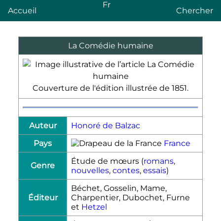
Fr
Accueil
Chercher
La Comédie humaine
Couverture de l'édition illustrée de 1851.
Auteur
Honoré de Balzac
Pays
France
Étude de mœurs (
romans
,
Genre
nouvelles
,
contes
,
essais
)
Béchet, Gosselin, Mame,
Éditeur
Charpentier, Dubochet, Furne
et
Hetzel