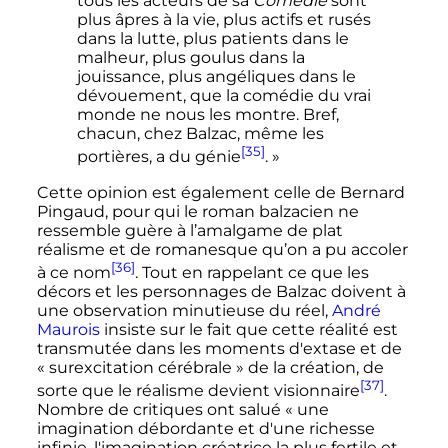
tous les acteurs de sa
Comédie
sont
plus âpres à la vie, plus actifs et rusés
dans la lutte, plus patients dans le
malheur, plus goulus dans la
jouissance, plus angéliques dans le
dévouement, que la comédie du vrai
monde ne nous les montre. Bref,
chacun, chez Balzac, même les
[35]
portières, a du génie
. »
Cette opinion est également celle de Bernard
Pingaud, pour qui le roman balzacien ne
ressemble guère à l’amalgame de plat
réalisme et de romanesque qu’on a pu accoler
[36]
à ce nom
. Tout en rappelant ce que les
décors et les personnages de Balzac doivent à
une observation minutieuse du réel,
André
Maurois
insiste sur le fait que cette réalité est
transmutée dans les moments d'extase et de
«
surexcitation cérébrale
» de la création, de
[37]
sorte que le réalisme devient visionnaire
.
Nombre de critiques ont salué
« une
imagination débordante et d'une richesse
infinie, l'imagination créatrice la plus fertile et