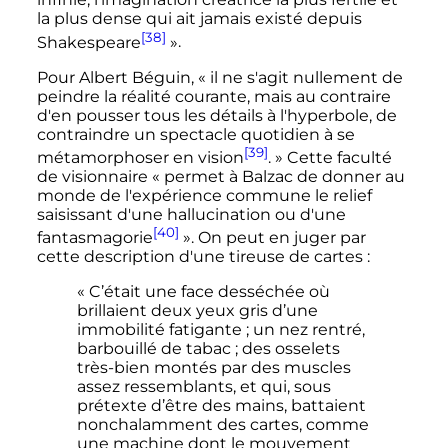
la plus dense qui ait jamais existé depuis
[38]
Shakespeare
»
.
Pour Albert Béguin,
« il ne s'agit nullement de
peindre la réalité courante, mais au contraire
d'en pousser tous les détails à l'hyperbole, de
contraindre un spectacle quotidien à se
[39]
métamorphoser en vision
. »
Cette faculté
de visionnaire
« permet à Balzac de donner au
monde de l'expérience commune le relief
saisissant d'une hallucination ou d'une
[40]
fantasmagorie
»
. On peut en juger par
cette description d'une tireuse de cartes
:
« C’était une face desséchée où
brillaient deux yeux gris d’une
immobilité fatigante ; un nez rentré,
barbouillé de tabac ; des osselets
très-bien montés par des muscles
assez ressemblants, et qui, sous
prétexte d’être des mains, battaient
nonchalamment des cartes, comme
une machine dont le mouvement