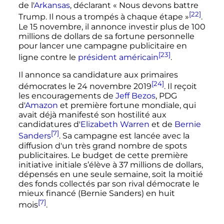
de l'
Arkansas
, déclarant
« Nous devons battre
[22]
Trump. Il nous a trompés à chaque étape »
.
Le
15 novembre
, il annonce investir plus de 100
millions de dollars de sa fortune personnelle
pour lancer une campagne publicitaire en
[23]
ligne contre le
président américain
.
Il annonce sa candidature aux primaires
[24]
démocrates le
24 novembre 2019
. Il reçoit
les encouragements de
Jeff Bezos
, PDG
d'
Amazon
et première fortune mondiale, qui
avait déjà manifesté son hostilité aux
candidatures d'
Elizabeth Warren
et de
Bernie
[7]
Sanders
. Sa campagne est lancée avec la
diffusion d'un très grand nombre de spots
publicitaires. Le budget de cette première
initiative initiale s’élève à 37 millions de dollars,
dépensés en une seule semaine, soit la moitié
des fonds collectés par son rival démocrate le
mieux financé (Bernie Sanders) en huit
[7]
mois
.