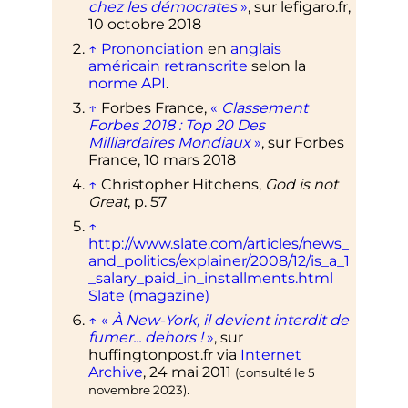
chez les démocrates
»
, sur
lefigaro.fr
,
10 octobre 2018
↑
Prononciation
en
anglais
américain
retranscrite
selon la
norme API
.
↑
Forbes
France
,
«
Classement
Forbes 2018
: Top 20 Des
Milliardaires Mondiaux
»
, sur
Forbes
France
,
10 mars 2018
↑
Christopher Hitchens,
God is not
Great
, p. 57
↑
http://www.slate.com/articles/news_
and_politics/explainer/2008/12/is_a_1
_salary_paid_in_installments.html
Slate (magazine)
↑
«
À New-York, il devient interdit de
fumer... dehors
!
»
, sur
huffingtonpost.fr via
Internet
Archive
,
24 mai 2011
(consulté le
5
.
novembre 2023
)