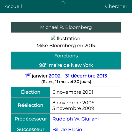
Fr
Accueil
Chercher
Michael R. Bloomberg
Mike Bloomberg en 2015.
Fonctions
e
98
maire de New York
er
1
janvier
2002
–
31
décembre
2013
(
11 ans, 11 mois et 30 jours
)
Élection
6 novembre 2001
8 novembre 2005
Réélection
3 novembre 2009
Prédécesseur
Rudolph W. Giuliani
Successeur
Bill de Blasio