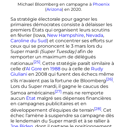
Michael Bloomberg en campagne à
Phoenix
(
Arizona
) en 2020.
Sa stratégie électorale pour gagner les
primaires démocrates consiste à délaisser les
premiers États qui organisent leurs scrutins
en février (Iowa,
New Hampshire
,
Nevada
,
Caroline du Sud
) et concentrer ses efforts sur
ceux qui se prononcent le
3 mars
lors du
Super mardi
(Super Tuesday)
afin de
remporter un maximum de délégués
[25]
nationaux
. Cette stratégie paraît similaire à
celle d'
Al Gore
en
1988
ou à celle de
Rudy
Giuliani
en 2008 qui furent des échecs même
[26]
s'ils n'avaient pas la fortune de Bloomberg
.
Lors du Super mardi
,
il gagne le
caucus des
[27]
Samoa américaines
mais ne remporte
aucun
État
malgré ses dépenses financières
en campagnes publicitaires et en
[28]
développement d’équipes de terrain
. Cet
échec l’amène à suspendre sa campagne dès
le lendemain du Super mardi et à se rallier à
Joe Biden
, dont il partage le positionnement