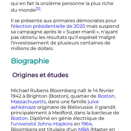
qui en fait la onzième personne la plus riche
[3]
du monde
.
Il se présente aux primaires démocrates pour
l'
élection présidentielle de 2020
mais suspend
sa campagne après le «
Super mardi
», n'ayant
pas obtenu les résultats qu'il espérait malgré
l'investissement de plusieurs centaines de
millions de dollars.
Biographie
Origines et études
Michael Rubens Bloomberg naît le
14 février
1942
à Brighton (Boston), quartier de
Boston
,
Massachusetts
, dans une famille
juive
ashkénaze
originaire de Biélorussie. Il grandit
principalement à Medford, dans la banlieue de
Boston
. Diplômé en génie électrique de
l'
université Johns-Hopkins
en
1964
,
Bloomberg est titulaire d'un
MBA
(Master en