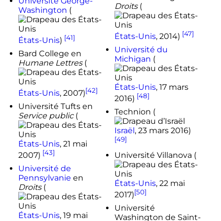
Université George-
Droits
(
Washington
(
[47]
États-Unis
,
2014
)
[41]
États-Unis
)
Université du
Bard College en
Michigan
(
Humane Lettres
(
États-Unis
,
17 mars
[42]
États-Unis
,
2007
)
[48]
2016
)
Université Tufts en
Technion (
Service public
(
Israël
,
23 mars 2016
)
[49]
États-Unis
,
21 mai
[43]
2007
)
Université Villanova (
Université de
Pennsylvanie
en
États-Unis
,
22 mai
Droits
(
[50]
2017
)
Université
États-Unis
,
19 mai
Washington de Saint-