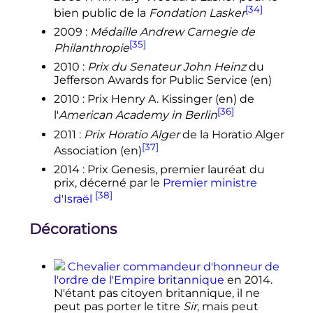
[34]
bien public de la
Fondation Lasker
2009
:
Médaille Andrew Carnegie de
[35]
Philanthropie
2010
:
Prix du Senateur John Heinz
du
Jefferson Awards for Public Service
(en)
2010
: Prix Henry A. Kissinger
(en)
de
[36]
l'
American Academy in Berlin
2011
:
Prix Horatio Alger
de la Horatio Alger
[37]
Association
(en)
2014
: Prix Genesis, premier lauréat du
prix, décerné par le
Premier ministre
[38]
d'Israël
Décorations
Chevalier commandeur d'honneur de
l'ordre de l'Empire britannique
en 2014.
N'étant pas citoyen britannique, il ne
peut pas porter le titre
Sir
, mais peut