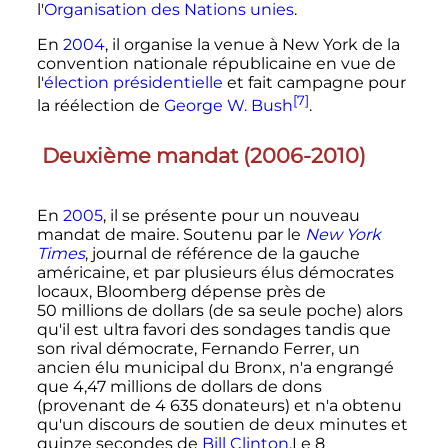
l'
Organisation des Nations unies
.
En
2004
, il organise la venue à New York de la
convention nationale républicaine en vue de
l'
élection présidentielle
et fait campagne pour
[7]
la réélection de
George W. Bush
.
Deuxième mandat (2006-2010)
En
2005
, il se présente pour un nouveau
mandat de maire.
Soutenu par le
New York
Times
, journal de référence de la gauche
américaine, et par plusieurs élus démocrates
locaux, Bloomberg dépense près de
50 millions de dollars (de sa seule poche) alors
qu'il est ultra favori des sondages tandis que
son rival démocrate, Fernando Ferrer, un
ancien élu municipal du Bronx, n'a engrangé
que 4,47 millions de dollars de dons
(provenant de 4 635 donateurs) et n'a obtenu
qu'un discours de soutien de deux minutes et
quinze secondes de
Bill Clinton
.Le
8