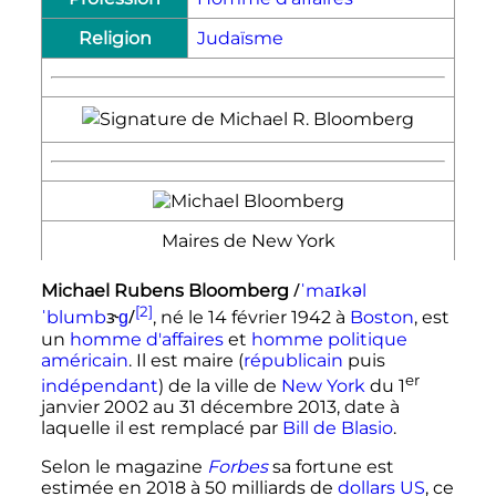
Religion
Judaïsme
Maires de New York
/
Michael Rubens Bloomberg
ˈ
m
a
ɪ
k
ə
l
[2]
ɝ
/
ˈ
b
l
u
m
b
ɡ
, né le
14 février 1942
à
Boston
, est
un
homme d'affaires
et
homme politique
américain
. Il est maire (
républicain
puis
er
indépendant
) de la ville de
New York
du
1
janvier 2002
au
31 décembre 2013
, date à
laquelle il est remplacé par
Bill de Blasio
.
Selon le magazine
Forbes
sa fortune est
estimée en 2018 à 50 milliards de
dollars US
, ce