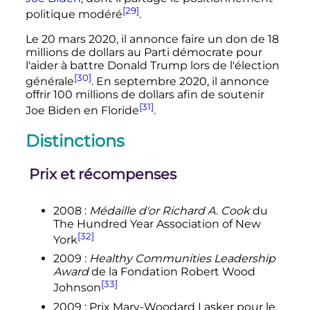
[29]
politique modéré
.
Le 20 mars 2020, il annonce faire un don de 18
millions de dollars au Parti démocrate pour
l'aider à battre Donald Trump lors de l'élection
[30]
générale
. En septembre 2020, il annonce
offrir 100 millions de dollars afin de soutenir
[31]
Joe Biden en Floride
.
Distinctions
Prix et récompenses
2008
:
Médaille d'or Richard A. Cook
du
The Hundred Year Association of New
[32]
York
2009
:
Healthy Communities Leadership
Award
de la Fondation Robert Wood
[33]
Johnson
2009
: Prix Mary-Woodard Lasker pour le